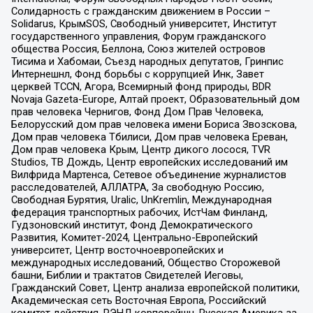
Солидарность с гражданским движением в России –
Solidarus, КрымSOS, Свободный университет, Институт
государственного управления, Форум гражданского
общества Россия, Беллона, Союз жителей островов
Тисима и Хабомаи, Съезд народных депутатов, Гринпис
Интернешнл, Фонд борьбы с коррупцией Инк, Завет
церквей TCCN, Агора, Всемирный фонд природы, BDR
Novaja Gazeta-Europe, Алтай проект, Образовательный дом
прав человека Чернигов, Фонд Дом Прав Человека,
Белорусский дом прав человека имени Бориса Звозскова,
Дом прав человека Тбилиси, Дом прав человека Ереван,
Дом прав человека Крым, Центр дикого лосося, TVR
Studios, ТВ Дождь, Центр европейских исследований им
Вилфрида Мартенса, Сетевое объединение журналистов
расследователей, АЛЛАТРА, За свободную Россию,
Свободная Бурятия, Uralic, UnKremlin, Международная
федерация транспортных рабочих, ИстЧам Финланд,
Гудзоновский институт, Фонд Демократического
Развития, Комитет-2024, Центрально-Европейский
университет, Центр восточноевропейских и
международных исследований, Общество Сторожевой
башни, Библии и трактатов Свидетелей Иеговы,
Гражданский Совет, Центр анализа европейской политики,
Академическая сеть Восточная Европа, Российский
комитет действия, РЭНД корпорейшн, Русская Америка за