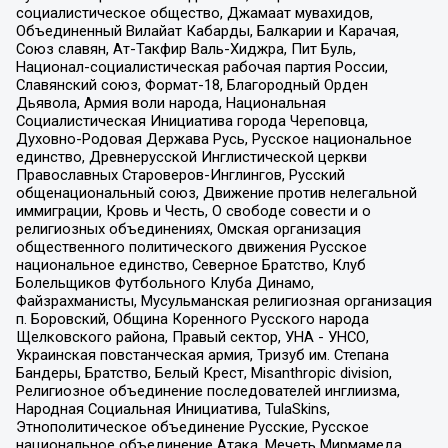
социалистическое общество, Джамаат мувахидов,
Объединенный Вилайат Кабарды, Балкарии и Карачая,
Союз славян, Ат-Такфир Валь-Хиджра, Пит Буль,
Национал-социалистическая рабочая партия России,
Славянский союз, Формат-18, Благородный Орден
Дьявола, Армия воли народа, Национальная
Социалистическая Инициатива города Череповца,
Духовно-Родовая Держава Русь, Русское национальное
единство, Древнерусской Инглистической церкви
Православных Староверов-Инглингов, Русский
общенациональный союз, Движение против нелегальной
иммиграции, Кровь и Честь, О свободе совести и о
религиозных объединениях, Омская организация
общественного политического движения Русское
национальное единство, Северное Братство, Клуб
Болельщиков Футбольного Клуба Динамо,
Файзрахманисты, Мусульманская религиозная организация
п. Боровский, Община Коренного Русского народа
Щелковского района, Правый сектор, УНА - УНСО,
Украинская повстанческая армия, Тризуб им. Степана
Бандеры, Братство, Белый Крест, Misanthropic division,
Религиозное объединение последователей инглиизма,
Народная Социальная Инициатива, TulaSkins,
Этнополитическое объединение Русские, Русское
национальное объединение Атака, Мечеть Мирмамеда,