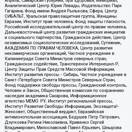
Апрель, Самарская губерния, Эра здоровья, Мемориал,
Аналитический Центр Юрия Левады, Издательство Парк
Гагарина, Фонд имени Андрея Рылькова, Сфера, Центр
СИБАЛЬТ, Уральская правозащитная группа, Женщины
Евразии, Институт прав человека, Фонд защиты гласности,
Российский исследовательский центр по правам человека,
Дальневосточный центр развития гражданских инициатив
и социального партнерства, Гражданское действие, Центр
независимых социологических исследований, Сутяжник,
АКАДЕМИЯ ПО ПРАВАМ ЧЕЛОВЕКА, Центр развития
некоммерческих организаций, Частное учреждение в
Калининграде Совета Министров северных стран,
Гражданское содействие, Трансперенси Интернешнл-Р,
Центр Защиты Прав Средств Массовой Информации,
Институт развития прессы - Сибирь, Частное учреждение в
Санкт-Петербурге Совета Министров Северных Стран,
Фонд поддержки свободы прессы, Гражданский контроль,
Человек и Закон, Общественная комиссия по сохранению
наследия академика Сахарова, Информационное
агентство МЕМО. РУ, Институт региональной прессы,
Институт Развития Свободы Информации, Экозащита!-
Женсовет, Общественный вердикт, Евразийская
антимонопольная ассоциация, Бедушев Петр Петрович,
Дзугкоева Регина Николаевна, Кривенко Сергей
Владимирович, Милославский Павел Юрьевич, Шнырова