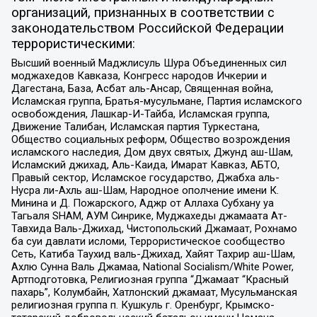
организаций, признанных в соответствии с
законодательством Российской Федерации
террористическими:
Высший военный Маджлисуль Шура Объединенных сил
моджахедов Кавказа, Конгресс народов Ичкерии и
Дагестана, База, Асбат аль-Ансар, Священная война,
Исламская группа, Братья-мусульмане, Партия исламского
освобождения, Лашкар-И-Тайба, Исламская группа,
Движение Талибан, Исламская партия Туркестана,
Общество социальных реформ, Общество возрождения
исламского наследия, Дом двух святых, Джунд аш-Шам,
Исламский джихад, Аль-Каида, Имарат Кавказ, АБТО,
Правый сектор, Исламское государство, Джабха аль-
Нусра ли-Ахль аш-Шам, Народное ополчение имени К.
Минина и Д. Пожарского, Аджр от Аллаха Субхану уа
Тагьаля SHAM, АУМ Синрике, Муджахеды джамаата Ат-
Тавхида Валь-Джихад, Чистопольский Джамаат, Рохнамо
ба суи давлати исломи, Террористическое сообщество
Сеть, Катиба Таухид валь-Джихад, Хайят Тахрир аш-Шам,
Ахлю Сунна Валь Джамаа, National Socialism/White Power,
Артподготовка, Религиозная группа “Джамаат “Красный
пахарь”, Колумбайн, Хатлонский джамаат, Мусульманская
религиозная группа п. Кушкуль г. Оренбург, Крымско-