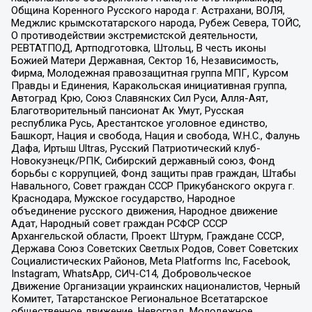
Община Коренного Русского народа г. Астрахани, ВОЛЯ,
Меджлис крымскотатарского народа, Рубеж Севера, ТОЙС,
О противодействии экстремистской деятельности,
РЕВТАТПОД, Артподготовка, Штольц, В честь иконы
Божией Матери Державная, Сектор 16, Независимость,
Фирма, Молодежная правозащитная группа МПГ, Курсом
Правды и Единения, Каракольская инициативная группа,
Автоград Крю, Союз Славянских Сил Руси, Алля-Аят,
Благотворительный пансионат Ак Умут, Русская
республика Русь, Арестантское уголовное единство,
Башкорт, Нация и свобода, Нация и свобода, W.H.С., Фалунь
Дафа, Иртыш Ultras, Русский Патриотический клуб-
Новокузнецк/РПК, Сибирский державный союз, Фонд
борьбы с коррупцией, Фонд защиты прав граждан, Штабы
Навального, Совет граждан СССР Прикубанского округа г.
Краснодара, Мужское государство, Народное
объединение русского движения, Народное движение
Адат, Народный совет граждан РСФСР СССР
Архангельской области, Проект Штурм, Граждане СССР,
Держава Союз Советских Светлых Родов, Совет Советских
Социалистических Районов, Meta Platforms Inc, Facebook,
Instagram, WhatsApp, СИЧ-С14, Добровольческое
Движение Организации украинских националистов, Черный
Комитет, Татарстанское Региональное Всетатарское
общественное движение, Невоград, Молодежное