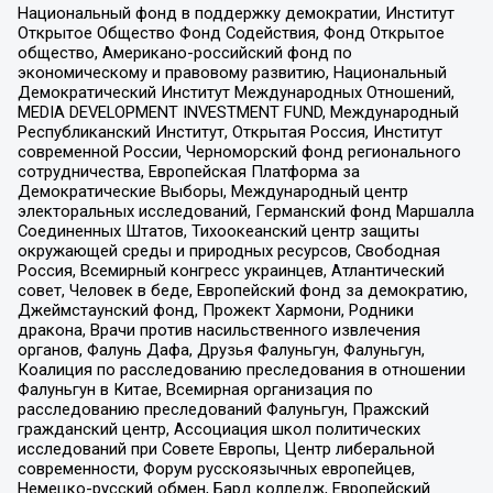
Национальный фонд в поддержку демократии, Институт
Открытое Общество Фонд Содействия, Фонд Открытое
общество, Американо-российский фонд по
экономическому и правовому развитию, Национальный
Демократический Институт Международных Отношений,
MEDIA DEVELOPMENT INVESTMENT FUND, Международный
Республиканский Институт, Открытая Россия, Институт
современной России, Черноморский фонд регионального
сотрудничества, Европейская Платформа за
Демократические Выборы, Международный центр
электоральных исследований, Германский фонд Маршалла
Соединенных Штатов, Тихоокеанский центр защиты
окружающей среды и природных ресурсов, Свободная
Россия, Всемирный конгресс украинцев, Атлантический
совет, Человек в беде, Европейский фонд за демократию,
Джеймстаунский фонд, Прожект Хармони, Родники
дракона, Врачи против насильственного извлечения
органов, Фалунь Дафа, Друзья Фалуньгун, Фалуньгун,
Коалиция по расследованию преследования в отношении
Фалуньгун в Китае, Всемирная организация по
расследованию преследований Фалуньгун, Пражский
гражданский центр, Ассоциация школ политических
исследований при Совете Европы, Центр либеральной
современности, Форум русскоязычных европейцев,
Немецко-русский обмен, Бард колледж, Европейский