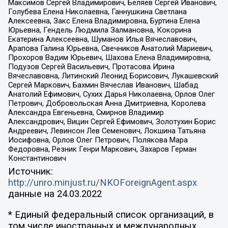
Максимов Сергей Владимирович, Беляев Сергей Иванович,
Голубева Елена Николаевна, Ганнушкина Светлана
Алексеевна, Закс Елена Владимировна, Буртина Елена
Юрьевна, Гендель Людмила Залмановна, Кокорина
Екатерина Алексеевна, Шуманов Илья Вячеславович,
Арапова Галина Юрьевна, Свечников Анатолий Мариевич,
Прохоров Вадим Юрьевич, Шахова Елена Владимировна,
Подузов Сергей Васильевич, Протасова Ирина
Вячеславовна, Литинский Леонид Борисович, Лукашевский
Сергей Маркович, Бахмин Вячеслав Иванович, Шабад
Анатолий Ефимович, Сухих Дарья Николаевна, Орлов Олег
Петрович, Добровольская Анна Дмитриевна, Королева
Александра Евгеньевна, Смирнов Владимир
Александрович, Вицин Сергей Ефимович, Золотухин Борис
Андреевич, Левинсон Лев Семенович, Локшина Татьяна
Иосифовна, Орлов Олег Петрович, Полякова Мара
Федоровна, Резник Генри Маркович, Захаров Герман
Константинович
Источник:
http://unro.minjust.ru/NKOForeignAgent.aspx
данные на
24.03.2022
* Единый федеральный список организаций, в
том числе иностранных и международных