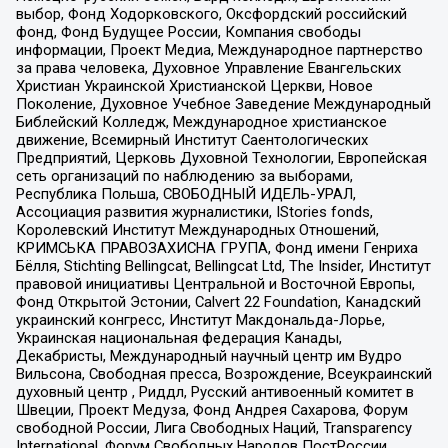
выбор, Фонд Ходорковского, Оксфордский российский
фонд, Фонд Будущее России, Компания свободы
информации, Проект Медиа, Международное партнерство
за права человека, Духовное Управление Евангельских
Христиан Украинской Христианской Церкви, Новое
Поколение, Духовное Учебное Заведение Международный
Библейский Колледж, Международное христианское
движение, Всемирный Институт Саентологических
Предприятий, Церковь Духовной Технологии, Европейская
сеть организаций по наблюдению за выборами,
Республика Польша, СВОБОДНЫЙ ИДЕЛЬ-УРАЛ,
Ассоциация развития журналистики, IStories fonds,
Королевский Институт Международных Отношений,
КРИМСЬКА ПРАВОЗАХИСНА ГРУПА, Фонд имени Генриха
Бёлля, Stichting Bellingcat, Bellingcat Ltd, The Insider, Институт
правовой инициативы Центральной и Восточной Европы,
Фонд Открытой Эстонии, Calvert 22 Foundation, Канадский
украинский конгресс, Институт Макдональда-Лорье,
Украинская национальная федерация Канады,
Декабристы, Международный научный центр им Вудро
Вильсона, Свободная пресса, Возрождение, Всеукраинский
духовный центр , Риддл, Русский антивоенный комитет в
Швеции, Проект Медуза, Фонд Андрея Сахарова, Форум
свободной России, Лига Свободных Наций, Transparеncy
International, Форум Свободных Народов ПостРоссии,