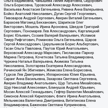
Ольга Вадимовна, Чанышева Лилия Айратовна, Сидорович
Ольга Борисовна, Туровский Александр Алексеевич,
Васильева Анастасия Евгеньевна, Ривина Анна Валерьевна,
Бойко Анатолий Николаевич, Дугин Сергей Георгиевич,
Пивоваров Андрей Сергеевич, Аверин Виталий Евгеньевич,
Барахоев Магомед Бекханович, Шарипков Олег
Викторович, Мошель Ирина Ароновна, Шведов Григорий
Сергеевич, Пономарев Лев Александрович, Каргалицкий
Борис Юльевич, Созаев Валерий Валерьевич, Исламов
Тимур Рифгатович, Романова Ольга Евгеньевна, Щаров
Сергей Алексадрович, Цирульников Борис Альбертович,
Гасан Ольга Павловна, Паутов Юрий Анатольевич,
Верховский Александр Маркович, Пислакова-Паркер
Марина Петровна, Кочеткова Татьяна Владимировна,
Чуркина Наталья Валерьевна, Акимова Татьяна
Николаевна, Золотарева Екатерина Александровна,
Рачинский Ян Збигневич, Жемкова Елена Борисовна,
Гудков Лев Дмитриевич, Илларионова Юлия Юрьевна,
Саранг Анна Васильевна, Захарова Светлана Сергеевна,
Аверин Владимир Анатольевич, Щур Татьяна Михайловна,
Щур Николай Алексеевич, Блинушов Андрей Юрьевич,
Мосин Алексей Геннадьевич, Гефтер Валентин Михайлович,
Симонов Алексей Кириллович, Флиге Ирина Анатольевна,
Мельникова Валентина Дмитриевна, Вититинова Елена
Владимировна, Баженова Светлана Куприяновна,