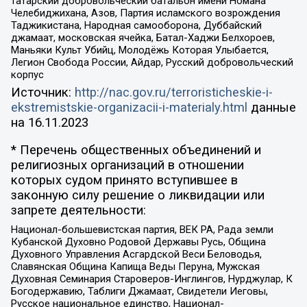
татарский добровольческий батальон имени Номана
Челебиджихана, Азов, Партия исламского возрождения
Таджикистана, Народная самооборона, Дуббайский
джамаат, московская ячейка, Батал-Хаджи Белхороев,
Маньяки Культ Убийц, Молодёжь Которая Улыбается,
Легион Свобода России, Айдар, Русский добровольческий
корпус
Источник:
http://nac.gov.ru/terroristicheskie-i-
ekstremistskie-organizacii-i-materialy.html
данные
на
16.11.2023
* Перечень общественных объединений и
религиозных организаций в отношении
которых судом принято вступившее в
законную силу решение о ликвидации или
запрете деятельности:
Национал-большевистская партия, ВЕК РА, Рада земли
Кубанской Духовно Родовой Державы Русь, Община
Духовного Управления Асгардской Веси Беловодья,
Славянская Община Капища Веды Перуна, Мужская
Духовная Семинария Староверов-Инглингов, Нурджулар, К
Богодержавию, Таблиги Джамаат, Свидетели Иеговы,
Русское национальное единство, Национал-