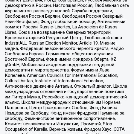
демократию в России, Настоящая Россия, Глобальная сеть
журналистов-расследователей, Служба поддержки,
Свободная Россия Берлин, Свободная Россия Северный
Рейн-Вестфалия, Фонд глобальной помощи, Антивоенный
комитет России, Russie-Libertes, La Asocicion de Rusos
Libres, Союз за возвращение Северных территорий,
Крымскотатарский Ресурсный Центр, Глобальный союз
IndustriALL, Russian Election Monitor, Article 19, Мнение
медиа, Федерация анархического черного креста, Радио
Свободная Европа, Германское общество изучения
Восточной Европы, Фонд имени Фридриха Эберта, XZ
gGmbH, Мобильная академия поддержки гендерной
демократии и миротворчества, Форум имени Льва
Копелева, American Councils for International Education,
Cultural Vistas, Institute of International Education,
Антивоенное движение Антальи, Открытый диалог, Школа
международных отношений и государственной политики
им Питера Мунка, Российско-канадский демократический
альянс, Школа международных отношений им Нормана
Патерсона, Центр Гражданских Свобод, Фонд Бориса
Немцова за Свободу, Фонд имени Фридриха Науманна за
свободу, Феминистское антивоенное сопротивление,
Комитет независимости Ингушетии, Прометей, Stop
Occupation of Karelia, Вернись живым, Фридом Хаус, СОТА