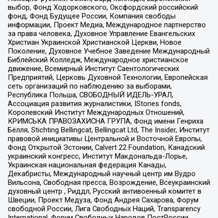
выбор, Фонд Ходорковского, Оксфордский российский
фонд, Фонд Будущее России, Компания свободы
информации, Проект Медиа, Международное партнерство
за права человека, Духовное Управление Евангельских
Христиан Украинской Христианской Церкви, Новое
Поколение, Духовное Учебное Заведение Международный
Библейский Колледж, Международное христианское
движение, Всемирный Институт Саентологических
Предприятий, Церковь Духовной Технологии, Европейская
сеть организаций по наблюдению за выборами,
Республика Польша, СВОБОДНЫЙ ИДЕЛЬ-УРАЛ,
Ассоциация развития журналистики, IStories fonds,
Королевский Институт Международных Отношений,
КРИМСЬКА ПРАВОЗАХИСНА ГРУПА, Фонд имени Генриха
Бёлля, Stichting Bellingcat, Bellingcat Ltd, The Insider, Институт
правовой инициативы Центральной и Восточной Европы,
Фонд Открытой Эстонии, Calvert 22 Foundation, Канадский
украинский конгресс, Институт Макдональда-Лорье,
Украинская национальная федерация Канады,
Декабристы, Международный научный центр им Вудро
Вильсона, Свободная пресса, Возрождение, Всеукраинский
духовный центр , Риддл, Русский антивоенный комитет в
Швеции, Проект Медуза, Фонд Андрея Сахарова, Форум
свободной России, Лига Свободных Наций, Transparеncy
International, Форум Свободных Народов ПостРоссии,