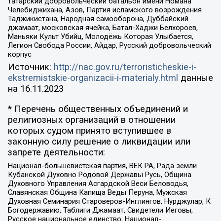
татарский добровольческий батальон имени Номана
Челебиджихана, Азов, Партия исламского возрождения
Таджикистана, Народная самооборона, Дуббайский
джамаат, московская ячейка, Батал-Хаджи Белхороев,
Маньяки Культ Убийц, Молодёжь Которая Улыбается,
Легион Свобода России, Айдар, Русский добровольческий
корпус
Источник:
http://nac.gov.ru/terroristicheskie-i-
ekstremistskie-organizacii-i-materialy.html
данные
на
16.11.2023
* Перечень общественных объединений и
религиозных организаций в отношении
которых судом принято вступившее в
законную силу решение о ликвидации или
запрете деятельности:
Национал-большевистская партия, ВЕК РА, Рада земли
Кубанской Духовно Родовой Державы Русь, Община
Духовного Управления Асгардской Веси Беловодья,
Славянская Община Капища Веды Перуна, Мужская
Духовная Семинария Староверов-Инглингов, Нурджулар, К
Богодержавию, Таблиги Джамаат, Свидетели Иеговы,
Русское национальное единство, Национал-