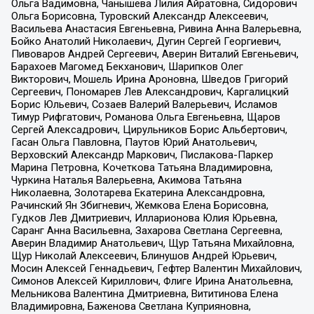
Ольга Вадимовна, Чанышева Лилия Айратовна, Сидорович
Ольга Борисовна, Туровский Александр Алексеевич,
Васильева Анастасия Евгеньевна, Ривина Анна Валерьевна,
Бойко Анатолий Николаевич, Дугин Сергей Георгиевич,
Пивоваров Андрей Сергеевич, Аверин Виталий Евгеньевич,
Барахоев Магомед Бекханович, Шарипков Олег
Викторович, Мошель Ирина Ароновна, Шведов Григорий
Сергеевич, Пономарев Лев Александрович, Каргалицкий
Борис Юльевич, Созаев Валерий Валерьевич, Исламов
Тимур Рифгатович, Романова Ольга Евгеньевна, Щаров
Сергей Алексадрович, Цирульников Борис Альбертович,
Гасан Ольга Павловна, Паутов Юрий Анатольевич,
Верховский Александр Маркович, Пислакова-Паркер
Марина Петровна, Кочеткова Татьяна Владимировна,
Чуркина Наталья Валерьевна, Акимова Татьяна
Николаевна, Золотарева Екатерина Александровна,
Рачинский Ян Збигневич, Жемкова Елена Борисовна,
Гудков Лев Дмитриевич, Илларионова Юлия Юрьевна,
Саранг Анна Васильевна, Захарова Светлана Сергеевна,
Аверин Владимир Анатольевич, Щур Татьяна Михайловна,
Щур Николай Алексеевич, Блинушов Андрей Юрьевич,
Мосин Алексей Геннадьевич, Гефтер Валентин Михайлович,
Симонов Алексей Кириллович, Флиге Ирина Анатольевна,
Мельникова Валентина Дмитриевна, Вититинова Елена
Владимировна, Баженова Светлана Куприяновна,