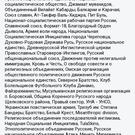
социалистическое общество, Джамаат мувахидов,
Объединенный Вилайат Кабарды, Балкарии и Карачая,
Союз славян, Ат-Такфир Валь-Хиджра, Пит Буль,
Национал-социалистическая рабочая партия России,
Славянский союз, Формат-18, Благородный Орден
Дьявола, Армия воли народа, Национальная
Социалистическая Инициатива города Череповца,
Духовно-Родовая Держава Русь, Русское национальное
единство, Древнерусской Инглистической церкви
Православных Староверов-Инглингов, Русский
общенациональный союз, Движение против нелегальной
иммиграции, Кровь и Честь, О свободе совести и о
религиозных объединениях, Омская организация
общественного политического движения Русское
национальное единство, Северное Братство, Клуб
Болельщиков Футбольного Клуба Динамо,
Файзрахманисты, Мусульманская религиозная организация
п. Боровский, Община Коренного Русского народа
Щелковского района, Правый сектор, УНА - УНСО,
Украинская повстанческая армия, Тризуб им. Степана
Бандеры, Братство, Белый Крест, Misanthropic division,
Религиозное объединение последователей инглиизма,
Народная Социальная Инициатива, TulaSkins,
Этнополитическое объединение Русские, Русское
национальное объединение Атака, Мечеть Мирмамеда,