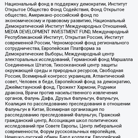
Национальный фонд в поддержку демократии, Институт
Открытое Общество Фонд Содействия, Фонд Открытое
общество, Американо-российский фонд по
экономическому и правовому развитию, Национальный
Демократический Институт Международных Отношений,
MEDIA DEVELOPMENT INVESTMENT FUND, Международный
Республиканский Институт, Открытая Россия, Институт
современной России, Черноморский фонд регионального
сотрудничества, Европейская Платформа за
Демократические Выборы, Международный центр
электоральных исследований, Германский фонд Маршалла
Соединенных Штатов, Тихоокеанский центр защиты
окружающей среды и природных ресурсов, Свободная
Россия, Всемирный конгресс украинцев, Атлантический
совет, Человек в беде, Европейский фонд за демократию,
Джеймстаунский фонд, Прожект Хармони, Родники
дракона, Врачи против насильственного извлечения
органов, Фалунь Дафа, Друзья Фалуньгун, Фалуньгун,
Коалиция по расследованию преследования в отношении
Фалуньгун в Китае, Всемирная организация по
расследованию преследований Фалуньгун, Пражский
гражданский центр, Ассоциация школ политических
исследований при Совете Европы, Центр либеральной
современности, Форум русскоязычных европейцев,
Немецко-русский обмен, Бард колледж, Европейский