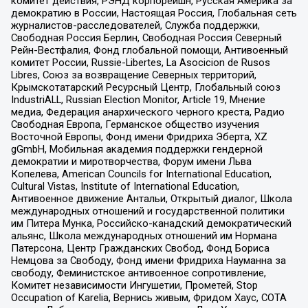
комитет действия, РЭНД корпорейшн, Русская Америка за
демократию в России, Настоящая Россия, Глобальная сеть
журналистов-расследователей, Служба поддержки,
Свободная Россия Берлин, Свободная Россия Северный
Рейн-Вестфалия, Фонд глобальной помощи, Антивоенный
комитет России, Russie-Libertes, La Asocicion de Rusos
Libres, Союз за возвращение Северных территорий,
Крымскотатарский Ресурсный Центр, Глобальный союз
IndustriALL, Russian Election Monitor, Article 19, Мнение
медиа, Федерация анархического черного креста, Радио
Свободная Европа, Германское общество изучения
Восточной Европы, Фонд имени Фридриха Эберта, XZ
gGmbH, Мобильная академия поддержки гендерной
демократии и миротворчества, Форум имени Льва
Копелева, American Councils for International Education,
Cultural Vistas, Institute of International Education,
Антивоенное движение Антальи, Открытый диалог, Школа
международных отношений и государственной политики
им Питера Мунка, Российско-канадский демократический
альянс, Школа международных отношений им Нормана
Патерсона, Центр Гражданских Свобод, Фонд Бориса
Немцова за Свободу, Фонд имени Фридриха Науманна за
свободу, Феминистское антивоенное сопротивление,
Комитет независимости Ингушетии, Прометей, Stop
Occupation of Karelia, Вернись живым, Фридом Хаус, СОТА