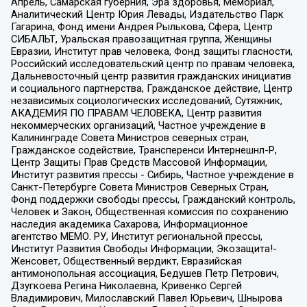
Апрель, Самарская губерния, Эра здоровья, Мемориал,
Аналитический Центр Юрия Левады, Издательство Парк
Гагарина, Фонд имени Андрея Рылькова, Сфера, Центр
СИБАЛЬТ, Уральская правозащитная группа, Женщины
Евразии, Институт прав человека, Фонд защиты гласности,
Российский исследовательский центр по правам человека,
Дальневосточный центр развития гражданских инициатив
и социального партнерства, Гражданское действие, Центр
независимых социологических исследований, Сутяжник,
АКАДЕМИЯ ПО ПРАВАМ ЧЕЛОВЕКА, Центр развития
некоммерческих организаций, Частное учреждение в
Калининграде Совета Министров северных стран,
Гражданское содействие, Трансперенси Интернешнл-Р,
Центр Защиты Прав Средств Массовой Информации,
Институт развития прессы - Сибирь, Частное учреждение в
Санкт-Петербурге Совета Министров Северных Стран,
Фонд поддержки свободы прессы, Гражданский контроль,
Человек и Закон, Общественная комиссия по сохранению
наследия академика Сахарова, Информационное
агентство МЕМО. РУ, Институт региональной прессы,
Институт Развития Свободы Информации, Экозащита!-
Женсовет, Общественный вердикт, Евразийская
антимонопольная ассоциация, Бедушев Петр Петрович,
Дзугкоева Регина Николаевна, Кривенко Сергей
Владимирович, Милославский Павел Юрьевич, Шнырова