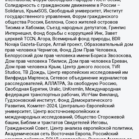
Солидарность с гражданским движением в России –
Solidarus, КрымSOS, Свободный университет, Институт
государственного управления, Форум гражданского
общества Россия, Беллона, Союз жителей островов
Тисима и Хабомаи, Съезд народных депутатов, Гринпис
Интернешнл, Фонд борьбы с коррупцией Инк, Завет
церквей TCCN, Агора, Всемирный фонд природы, BDR
Novaja Gazeta-Europe, Алтай проект, Образовательный дом
прав человека Чернигов, Фонд Дом Прав Человека,
Белорусский дом прав человека имени Бориса Звозскова,
Дом прав человека Тбилиси, Дом прав человека Ереван,
Дом прав человека Крым, Центр дикого лосося, TVR
Studios, ТВ Дождь, Центр европейских исследований им
Вилфрида Мартенса, Сетевое объединение журналистов
расследователей, АЛЛАТРА, За свободную Россию,
Свободная Бурятия, Uralic, UnKremlin, Международная
федерация транспортных рабочих, ИстЧам Финланд,
Гудзоновский институт, Фонд Демократического
Развития, Комитет-2024, Центрально-Европейский
университет, Центр восточноевропейских и
международных исследований, Общество Сторожевой
башни, Библии и трактатов Свидетелей Иеговы,
Гражданский Совет, Центр анализа европейской политики,
Академическая сеть Восточная Европа, Российский