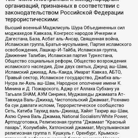
организаций, признанных в соответствии с
законодательством Российской Федерации
террористическими:
Высший военный Маджлисуль Шура Объединенных сил
моджахедов Кавказа, Конгресс народов Ичкерии и
Дагестана, База, Асбат аль-Ансар, Священная война,
Исламская группа, Братья-мусульмане, Партия исламского
освобождения, Лашкар-И-Тайба, Исламская группа,
Движение Талибан, Исламская партия Туркестана,
Общество социальных реформ, Общество возрождения
исламского наследия, Дом двух святых, Джунд аш-Шам,
Исламский джихад, Аль-Каида, Имарат Кавказ, АБТО,
Правый сектор, Исламское государство, Джабха аль-
Нусра ли-Ахль аш-Шам, Народное ополчение имени К.
Минина и Д. Пожарского, Аджр от Аллаха Субхану уа
Тагьаля SHAM, АУМ Синрике, Муджахеды джамаата Ат-
Тавхида Валь-Джихад, Чистопольский Джамаат, Рохнамо
ба суи давлати исломи, Террористическое сообщество
Сеть, Катиба Таухид валь-Джихад, Хайят Тахрир аш-Шам,
Ахлю Сунна Валь Джамаа, National Socialism/White Power,
Артподготовка, Религиозная группа “Джамаат “Красный
пахарь”, Колумбайн, Хатлонский джамаат, Мусульманская
религиозная группа п. Кушкуль г. Оренбург, Крымско-