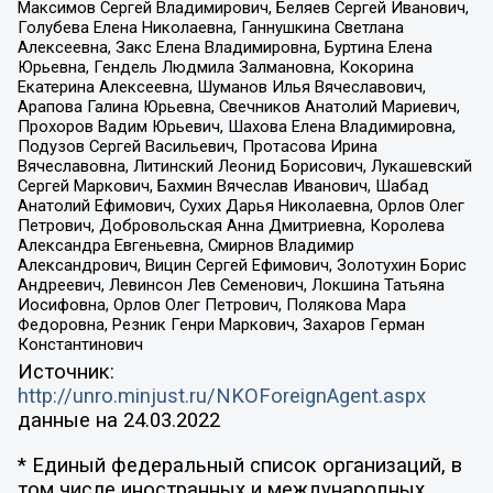
Максимов Сергей Владимирович, Беляев Сергей Иванович,
Голубева Елена Николаевна, Ганнушкина Светлана
Алексеевна, Закс Елена Владимировна, Буртина Елена
Юрьевна, Гендель Людмила Залмановна, Кокорина
Екатерина Алексеевна, Шуманов Илья Вячеславович,
Арапова Галина Юрьевна, Свечников Анатолий Мариевич,
Прохоров Вадим Юрьевич, Шахова Елена Владимировна,
Подузов Сергей Васильевич, Протасова Ирина
Вячеславовна, Литинский Леонид Борисович, Лукашевский
Сергей Маркович, Бахмин Вячеслав Иванович, Шабад
Анатолий Ефимович, Сухих Дарья Николаевна, Орлов Олег
Петрович, Добровольская Анна Дмитриевна, Королева
Александра Евгеньевна, Смирнов Владимир
Александрович, Вицин Сергей Ефимович, Золотухин Борис
Андреевич, Левинсон Лев Семенович, Локшина Татьяна
Иосифовна, Орлов Олег Петрович, Полякова Мара
Федоровна, Резник Генри Маркович, Захаров Герман
Константинович
Источник:
http://unro.minjust.ru/NKOForeignAgent.aspx
данные на
24.03.2022
* Единый федеральный список организаций, в
том числе иностранных и международных