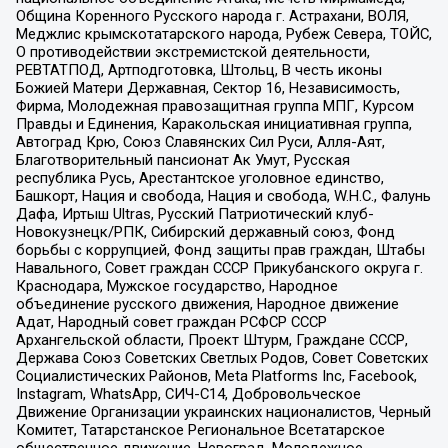
Община Коренного Русского народа г. Астрахани, ВОЛЯ,
Меджлис крымскотатарского народа, Рубеж Севера, ТОЙС,
О противодействии экстремистской деятельности,
РЕВТАТПОД, Артподготовка, Штольц, В честь иконы
Божией Матери Державная, Сектор 16, Независимость,
Фирма, Молодежная правозащитная группа МПГ, Курсом
Правды и Единения, Каракольская инициативная группа,
Автоград Крю, Союз Славянских Сил Руси, Алля-Аят,
Благотворительный пансионат Ак Умут, Русская
республика Русь, Арестантское уголовное единство,
Башкорт, Нация и свобода, Нация и свобода, W.H.С., Фалунь
Дафа, Иртыш Ultras, Русский Патриотический клуб-
Новокузнецк/РПК, Сибирский державный союз, Фонд
борьбы с коррупцией, Фонд защиты прав граждан, Штабы
Навального, Совет граждан СССР Прикубанского округа г.
Краснодара, Мужское государство, Народное
объединение русского движения, Народное движение
Адат, Народный совет граждан РСФСР СССР
Архангельской области, Проект Штурм, Граждане СССР,
Держава Союз Советских Светлых Родов, Совет Советских
Социалистических Районов, Meta Platforms Inc, Facebook,
Instagram, WhatsApp, СИЧ-С14, Добровольческое
Движение Организации украинских националистов, Черный
Комитет, Татарстанское Региональное Всетатарское
общественное движение, Невоград, Молодежное