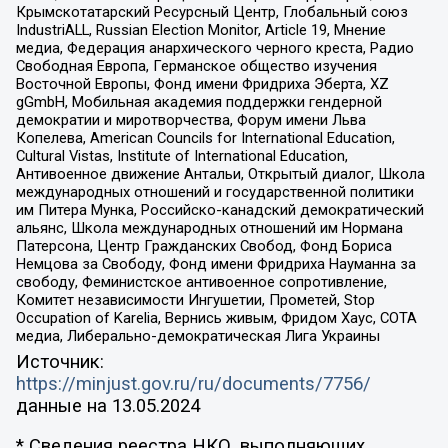
Крымскотатарский Ресурсный Центр, Глобальный союз
IndustriALL, Russian Election Monitor, Article 19, Мнение
медиа, Федерация анархического черного креста, Радио
Свободная Европа, Германское общество изучения
Восточной Европы, Фонд имени Фридриха Эберта, XZ
gGmbH, Мобильная академия поддержки гендерной
демократии и миротворчества, Форум имени Льва
Копелева, American Councils for International Education,
Cultural Vistas, Institute of International Education,
Антивоенное движение Антальи, Открытый диалог, Школа
международных отношений и государственной политики
им Питера Мунка, Российско-канадский демократический
альянс, Школа международных отношений им Нормана
Патерсона, Центр Гражданских Свобод, Фонд Бориса
Немцова за Свободу, Фонд имени Фридриха Науманна за
свободу, Феминистское антивоенное сопротивление,
Комитет независимости Ингушетии, Прометей, Stop
Occupation of Karelia, Вернись живым, Фридом Хаус, СОТА
медиа, Либерально-демократическая Лига Украины
Источник:
https://minjust.gov.ru/ru/documents/7756/
данные на
13.05.2024
* Сведения реестра НКО, выполняющих