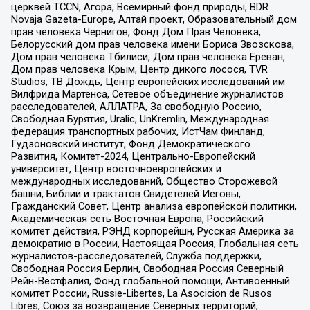
церквей TCCN, Агора, Всемирный фонд природы, BDR
Novaja Gazeta-Europe, Алтай проект, Образовательный дом
прав человека Чернигов, Фонд Дом Прав Человека,
Белорусский дом прав человека имени Бориса Звозскова,
Дом прав человека Тбилиси, Дом прав человека Ереван,
Дом прав человека Крым, Центр дикого лосося, TVR
Studios, ТВ Дождь, Центр европейских исследований им
Вилфрида Мартенса, Сетевое объединение журналистов
расследователей, АЛЛАТРА, За свободную Россию,
Свободная Бурятия, Uralic, UnKremlin, Международная
федерация транспортных рабочих, ИстЧам Финланд,
Гудзоновский институт, Фонд Демократического
Развития, Комитет-2024, Центрально-Европейский
университет, Центр восточноевропейских и
международных исследований, Общество Сторожевой
башни, Библии и трактатов Свидетелей Иеговы,
Гражданский Совет, Центр анализа европейской политики,
Академическая сеть Восточная Европа, Российский
комитет действия, РЭНД корпорейшн, Русская Америка за
демократию в России, Настоящая Россия, Глобальная сеть
журналистов-расследователей, Служба поддержки,
Свободная Россия Берлин, Свободная Россия Северный
Рейн-Вестфалия, Фонд глобальной помощи, Антивоенный
комитет России, Russie-Libertes, La Asocicion de Rusos
Libres, Союз за возвращение Северных территорий,