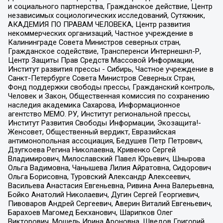
и социального партнерства, Гражданское действие, Центр
независимых социологических исследований, Сутяжник,
АКАДЕМИЯ ПО ПРАВАМ ЧЕЛОВЕКА, Центр развития
некоммерческих организаций, Частное учреждение в
Калининграде Совета Министров северных стран,
Гражданское содействие, Трансперенси Интернешнл-Р,
Центр Защиты Прав Средств Массовой Информации,
Институт развития прессы - Сибирь, Частное учреждение в
Санкт-Петербурге Совета Министров Северных Стран,
Фонд поддержки свободы прессы, Гражданский контроль,
Человек и Закон, Общественная комиссия по сохранению
наследия академика Сахарова, Информационное
агентство МЕМО. РУ, Институт региональной прессы,
Институт Развития Свободы Информации, Экозащита!-
Женсовет, Общественный вердикт, Евразийская
антимонопольная ассоциация, Бедушев Петр Петрович,
Дзугкоева Регина Николаевна, Кривенко Сергей
Владимирович, Милославский Павел Юрьевич, Шнырова
Ольга Вадимовна, Чанышева Лилия Айратовна, Сидорович
Ольга Борисовна, Туровский Александр Алексеевич,
Васильева Анастасия Евгеньевна, Ривина Анна Валерьевна,
Бойко Анатолий Николаевич, Дугин Сергей Георгиевич,
Пивоваров Андрей Сергеевич, Аверин Виталий Евгеньевич,
Барахоев Магомед Бекханович, Шарипков Олег
Викторович, Мошель Ирина Ароновна, Шведов Григорий