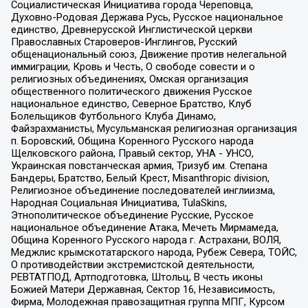
Социалистическая Инициатива города Череповца,
Духовно-Родовая Держава Русь, Русское национальное
единство, Древнерусской Инглистической церкви
Православных Староверов-Инглингов, Русский
общенациональный союз, Движение против нелегальной
иммиграции, Кровь и Честь, О свободе совести и о
религиозных объединениях, Омская организация
общественного политического движения Русское
национальное единство, Северное Братство, Клуб
Болельщиков Футбольного Клуба Динамо,
Файзрахманисты, Мусульманская религиозная организация
п. Боровский, Община Коренного Русского народа
Щелковского района, Правый сектор, УНА - УНСО,
Украинская повстанческая армия, Тризуб им. Степана
Бандеры, Братство, Белый Крест, Misanthropic division,
Религиозное объединение последователей инглиизма,
Народная Социальная Инициатива, TulaSkins,
Этнополитическое объединение Русские, Русское
национальное объединение Атака, Мечеть Мирмамеда,
Община Коренного Русского народа г. Астрахани, ВОЛЯ,
Меджлис крымскотатарского народа, Рубеж Севера, ТОЙС,
О противодействии экстремистской деятельности,
РЕВТАТПОД, Артподготовка, Штольц, В честь иконы
Божией Матери Державная, Сектор 16, Независимость,
Фирма, Молодежная правозащитная группа МПГ, Курсом