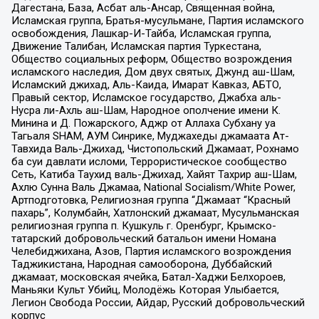
Дагестана, База, Асбат аль-Ансар, Священная война,
Исламская группа, Братья-мусульмане, Партия исламского
освобождения, Лашкар-И-Тайба, Исламская группа,
Движение Талибан, Исламская партия Туркестана,
Общество социальных реформ, Общество возрождения
исламского наследия, Дом двух святых, Джунд аш-Шам,
Исламский джихад, Аль-Каида, Имарат Кавказ, АБТО,
Правый сектор, Исламское государство, Джабха аль-
Нусра ли-Ахль аш-Шам, Народное ополчение имени К.
Минина и Д. Пожарского, Аджр от Аллаха Субхану уа
Тагьаля SHAM, АУМ Синрике, Муджахеды джамаата Ат-
Тавхида Валь-Джихад, Чистопольский Джамаат, Рохнамо
ба суи давлати исломи, Террористическое сообщество
Сеть, Катиба Таухид валь-Джихад, Хайят Тахрир аш-Шам,
Ахлю Сунна Валь Джамаа, National Socialism/White Power,
Артподготовка, Религиозная группа “Джамаат “Красный
пахарь”, Колумбайн, Хатлонский джамаат, Мусульманская
религиозная группа п. Кушкуль г. Оренбург, Крымско-
татарский добровольческий батальон имени Номана
Челебиджихана, Азов, Партия исламского возрождения
Таджикистана, Народная самооборона, Дуббайский
джамаат, московская ячейка, Батал-Хаджи Белхороев,
Маньяки Культ Убийц, Молодёжь Которая Улыбается,
Легион Свобода России, Айдар, Русский добровольческий
корпус