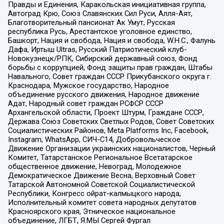
Правды и Единения, Каракольская инициативная группа,
Автоград Крю, Союз Славянских Сил Руси, Алля-Аят,
Благотворительный пансионат Ак Умут, Русская
республика Русь, Арестантское уголовное единство,
Башкорт, Нация и свобода, Нация и свобода, W.H.С., Фалунь
Дафа, Иртыш Ultras, Русский Патриотический клуб-
Новокузнецк/РПК, Сибирский державный союз, Фонд
борьбы с коррупцией, Фонд защиты прав граждан, Штабы
Навального, Совет граждан СССР Прикубанского округа г.
Краснодара, Мужское государство, Народное
объединение русского движения, Народное движение
Адат, Народный совет граждан РСФСР СССР
Архангельской области, Проект Штурм, Граждане СССР,
Держава Союз Советских Светлых Родов, Совет Советских
Социалистических Районов, Meta Platforms Inc, Facebook,
Instagram, WhatsApp, СИЧ-С14, Добровольческое
Движение Организации украинских националистов, Черный
Комитет, Татарстанское Региональное Всетатарское
общественное движение, Невоград, Молодежное
Демократическое Движение Весна, Верховный Совет
Татарской Автономной Советской Социалистической
Республики, Конгресс ойрат-калмыцкого народа,
Исполнительный комитет совета народных депутатов
Красноярского края, Этническое национальное
объединение, ЛГБТ, Я.МЫ Сергей Фургал