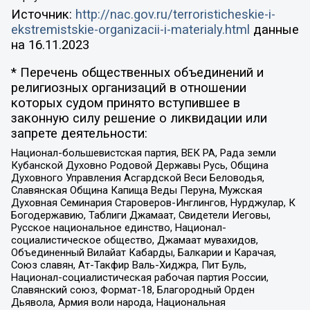
Источник:
http://nac.gov.ru/terroristicheskie-i-
ekstremistskie-organizacii-i-materialy.html
данные
на
16.11.2023
* Перечень общественных объединений и
религиозных организаций в отношении
которых судом принято вступившее в
законную силу решение о ликвидации или
запрете деятельности:
Национал-большевистская партия, ВЕК РА, Рада земли
Кубанской Духовно Родовой Державы Русь, Община
Духовного Управления Асгардской Веси Беловодья,
Славянская Община Капища Веды Перуна, Мужская
Духовная Семинария Староверов-Инглингов, Нурджулар, К
Богодержавию, Таблиги Джамаат, Свидетели Иеговы,
Русское национальное единство, Национал-
социалистическое общество, Джамаат мувахидов,
Объединенный Вилайат Кабарды, Балкарии и Карачая,
Союз славян, Ат-Такфир Валь-Хиджра, Пит Буль,
Национал-социалистическая рабочая партия России,
Славянский союз, Формат-18, Благородный Орден
Дьявола, Армия воли народа, Национальная