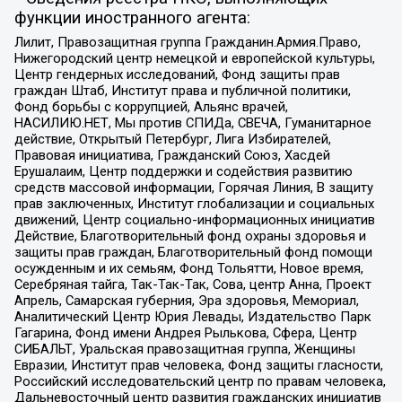
функции иностранного агента:
Лилит, Правозащитная группа Гражданин.Армия.Право,
Нижегородский центр немецкой и европейской культуры,
Центр гендерных исследований, Фонд защиты прав
граждан Штаб, Институт права и публичной политики,
Фонд борьбы с коррупцией, Альянс врачей,
НАСИЛИЮ.НЕТ, Мы против СПИДа, СВЕЧА, Гуманитарное
действие, Открытый Петербург, Лига Избирателей,
Правовая инициатива, Гражданский Союз, Хасдей
Ерушалаим, Центр поддержки и содействия развитию
средств массовой информации, Горячая Линия, В защиту
прав заключенных, Институт глобализации и социальных
движений, Центр социально-информационных инициатив
Действие, Благотворительный фонд охраны здоровья и
защиты прав граждан, Благотворительный фонд помощи
осужденным и их семьям, Фонд Тольятти, Новое время,
Серебряная тайга, Так-Так-Так, Сова, центр Анна, Проект
Апрель, Самарская губерния, Эра здоровья, Мемориал,
Аналитический Центр Юрия Левады, Издательство Парк
Гагарина, Фонд имени Андрея Рылькова, Сфера, Центр
СИБАЛЬТ, Уральская правозащитная группа, Женщины
Евразии, Институт прав человека, Фонд защиты гласности,
Российский исследовательский центр по правам человека,
Дальневосточный центр развития гражданских инициатив