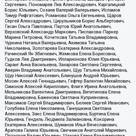
Сергеевич, Пономарев Лев Александрович, Каргалицкий
Борис Юльевич, Созаев Валерий Валерьевич, Исламов
Тимур Рифгатович, Романова Ольга Евгеньевна, Щаров
Сергей Алексадрович, Цирульников Борис Альбертович,
Гасан Ольга Павловна, Паутов Юрий Анатольевич,
Верховский Александр Маркович, Пислакова-Паркер
Марина Петровна, Кочеткова Татьяна Владимировна,
Чуркина Наталья Валерьевна, Акимова Татьяна
Николаевна, Золотарева Екатерина Александровна,
Рачинский Ян Збигневич, Жемкова Елена Борисовна,
Гудков Лев Дмитриевич, Илларионова Юлия Юрьевна,
Саранг Анна Васильевна, Захарова Светлана Сергеевна,
Аверин Владимир Анатольевич, Щур Татьяна Михайловна,
Щур Николай Алексеевич, Блинушов Андрей Юрьевич,
Мосин Алексей Геннадьевич, Гефтер Валентин Михайлович,
Симонов Алексей Кириллович, Флиге Ирина Анатольевна,
Мельникова Валентина Дмитриевна, Вититинова Елена
Владимировна, Баженова Светлана Куприяновна,
Максимов Сергей Владимирович, Беляев Сергей Иванович,
Голубева Елена Николаевна, Ганнушкина Светлана
Алексеевна, Закс Елена Владимировна, Буртина Елена
Юрьевна, Гендель Людмила Залмановна, Кокорина
Екатерина Алексеевна, Шуманов Илья Вячеславович,
Арапова Галина Юрьевна, Свечников Анатолий Мариевич,
Прохоров Вадим Юрьевич, Шахова Елена Владимировна,