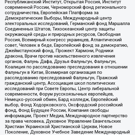
Республиканский Институт, Открытая Россия, Институт
современной России, Черноморский фонд регионального
сотрудничества, Европейская Платформа за
Демократические Выборы, Международный центр
электоральных исследований, Германский фонд Маршалла
Соединенных Штатов, Тихоокеанский центр защиты
окружающей среды и природных ресурсов, Свободная
Россия, Всемирный конгресс украинцев, Атлантический
совет, Человек в беде, Европейский фонд за демократию,
Джеймстаунский фонд, Прожект Хармони, Родники
дракона, Врачи против насильственного извлечения
органов, Фалунь Дафа, Друзья Фалуньгун, Фалуньгун,
Коалиция по расследованию преследования в отношении
Фалуньгун в Китае, Всемирная организация по
расследованию преследований Фалуньгун, Пражский
гражданский центр, Ассоциация школ политических
исследований при Совете Европы, Центр либеральной
современности, Форум русскоязычных европейцев,
Немецко-русский обмен, Бард колледж, Европейский
выбор, Фонд Ходорковского, Оксфордский российский
фонд, Фонд Будущее России, Компания свободы
информации, Проект Медиа, Международное партнерство
за права человека, Духовное Управление Евангельских
Христиан Украинской Христианской Церкви, Новое
Поколение, Духовное Учебное Заведение Международный