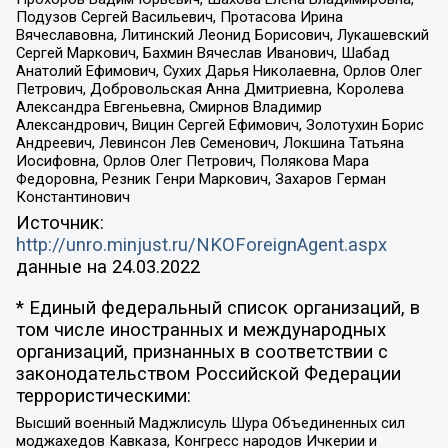
Подузов Сергей Васильевич, Протасова Ирина
Вячеславовна, Литинский Леонид Борисович, Лукашевский
Сергей Маркович, Бахмин Вячеслав Иванович, Шабад
Анатолий Ефимович, Сухих Дарья Николаевна, Орлов Олег
Петрович, Добровольская Анна Дмитриевна, Королева
Александра Евгеньевна, Смирнов Владимир
Александрович, Вицин Сергей Ефимович, Золотухин Борис
Андреевич, Левинсон Лев Семенович, Локшина Татьяна
Иосифовна, Орлов Олег Петрович, Полякова Мара
Федоровна, Резник Генри Маркович, Захаров Герман
Константинович
Источник:
http://unro.minjust.ru/NKOForeignAgent.aspx
данные на
24.03.2022
* Единый федеральный список организаций, в
том числе иностранных и международных
организаций, признанных в соответствии с
законодательством Российской Федерации
террористическими:
Высший военный Маджлисуль Шура Объединенных сил
моджахедов Кавказа, Конгресс народов Ичкерии и