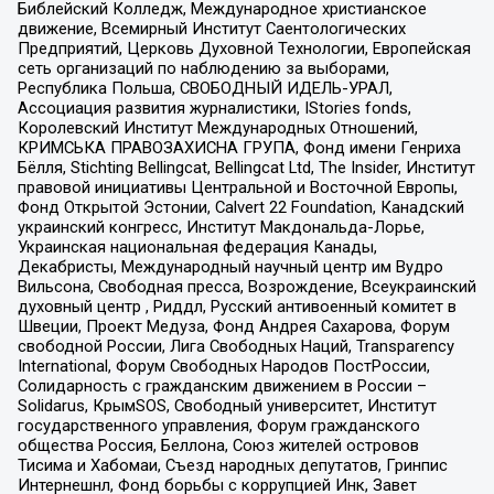
Библейский Колледж, Международное христианское
движение, Всемирный Институт Саентологических
Предприятий, Церковь Духовной Технологии, Европейская
сеть организаций по наблюдению за выборами,
Республика Польша, СВОБОДНЫЙ ИДЕЛЬ-УРАЛ,
Ассоциация развития журналистики, IStories fonds,
Королевский Институт Международных Отношений,
КРИМСЬКА ПРАВОЗАХИСНА ГРУПА, Фонд имени Генриха
Бёлля, Stichting Bellingcat, Bellingcat Ltd, The Insider, Институт
правовой инициативы Центральной и Восточной Европы,
Фонд Открытой Эстонии, Calvert 22 Foundation, Канадский
украинский конгресс, Институт Макдональда-Лорье,
Украинская национальная федерация Канады,
Декабристы, Международный научный центр им Вудро
Вильсона, Свободная пресса, Возрождение, Всеукраинский
духовный центр , Риддл, Русский антивоенный комитет в
Швеции, Проект Медуза, Фонд Андрея Сахарова, Форум
свободной России, Лига Свободных Наций, Transparеncy
International, Форум Свободных Народов ПостРоссии,
Солидарность с гражданским движением в России –
Solidarus, КрымSOS, Свободный университет, Институт
государственного управления, Форум гражданского
общества Россия, Беллона, Союз жителей островов
Тисима и Хабомаи, Съезд народных депутатов, Гринпис
Интернешнл, Фонд борьбы с коррупцией Инк, Завет