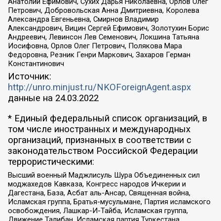
Анатолий Ефимович, Сухих Дарья Николаевна, Орлов Олег
Петрович, Добровольская Анна Дмитриевна, Королева
Александра Евгеньевна, Смирнов Владимир
Александрович, Вицин Сергей Ефимович, Золотухин Борис
Андреевич, Левинсон Лев Семенович, Локшина Татьяна
Иосифовна, Орлов Олег Петрович, Полякова Мара
Федоровна, Резник Генри Маркович, Захаров Герман
Константинович
Источник:
http://unro.minjust.ru/NKOForeignAgent.aspx
данные на
24.03.2022
* Единый федеральный список организаций, в
том числе иностранных и международных
организаций, признанных в соответствии с
законодательством Российской Федерации
террористическими:
Высший военный Маджлисуль Шура Объединенных сил
моджахедов Кавказа, Конгресс народов Ичкерии и
Дагестана, База, Асбат аль-Ансар, Священная война,
Исламская группа, Братья-мусульмане, Партия исламского
освобождения, Лашкар-И-Тайба, Исламская группа,
Движение Талибан, Исламская партия Туркестана,