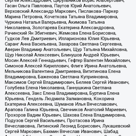
Сергей Алексадрович, Цирульников Борис Альбертович,
Гасан Ольга Павловна, Паутов Юрий Анатольевич,
Верховский Александр Маркович, Пислакова-Паркер
Марина Петровна, Кочеткова Татьяна Владимировна,
Чуркина Наталья Валерьевна, Акимова Татьяна
Николаевна, Золотарева Екатерина Александровна,
Рачинский Ян Збигневич, Жемкова Елена Борисовна,
Гудков Лев Дмитриевич, Илларионова Юлия Юрьевна,
Саранг Анна Васильевна, Захарова Светлана Сергеевна,
Аверин Владимир Анатольевич, Щур Татьяна Михайловна,
Щур Николай Алексеевич, Блинушов Андрей Юрьевич,
Мосин Алексей Геннадьевич, Гефтер Валентин Михайлович,
Симонов Алексей Кириллович, Флиге Ирина Анатольевна,
Мельникова Валентина Дмитриевна, Вититинова Елена
Владимировна, Баженова Светлана Куприяновна,
Максимов Сергей Владимирович, Беляев Сергей Иванович,
Голубева Елена Николаевна, Ганнушкина Светлана
Алексеевна, Закс Елена Владимировна, Буртина Елена
Юрьевна, Гендель Людмила Залмановна, Кокорина
Екатерина Алексеевна, Шуманов Илья Вячеславович,
Арапова Галина Юрьевна, Свечников Анатолий Мариевич,
Прохоров Вадим Юрьевич, Шахова Елена Владимировна,
Подузов Сергей Васильевич, Протасова Ирина
Вячеславовна, Литинский Леонид Борисович, Лукашевский
Сергей Маркович, Бахмин Вячеслав Иванович, Шабад