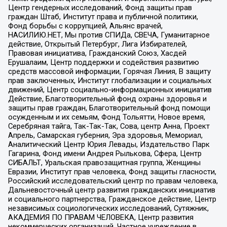
Центр гендерных исследований, Фонд защиты прав
граждан Штаб, Институт права и публичной политики,
Фонд борьбы с коррупцией, Альянс врачей,
НАСИЛИЮ.НЕТ, Мы против СПИДа, СВЕЧА, Гуманитарное
действие, Открытый Петербург, Лига Избирателей,
Правовая инициатива, Гражданский Союз, Хасдей
Ерушалаим, Центр поддержки и содействия развитию
средств массовой информации, Горячая Линия, В защиту
прав заключенных, Институт глобализации и социальных
движений, Центр социально-информационных инициатив
Действие, Благотворительный фонд охраны здоровья и
защиты прав граждан, Благотворительный фонд помощи
осужденным и их семьям, Фонд Тольятти, Новое время,
Серебряная тайга, Так-Так-Так, Сова, центр Анна, Проект
Апрель, Самарская губерния, Эра здоровья, Мемориал,
Аналитический Центр Юрия Левады, Издательство Парк
Гагарина, Фонд имени Андрея Рылькова, Сфера, Центр
СИБАЛЬТ, Уральская правозащитная группа, Женщины
Евразии, Институт прав человека, Фонд защиты гласности,
Российский исследовательский центр по правам человека,
Дальневосточный центр развития гражданских инициатив
и социального партнерства, Гражданское действие, Центр
независимых социологических исследований, Сутяжник,
АКАДЕМИЯ ПО ПРАВАМ ЧЕЛОВЕКА, Центр развития
некоммерческих организаций, Частное учреждение в