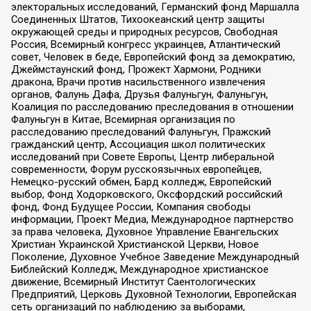
электоральных исследований, Германский фонд Маршалла
Соединенных Штатов, Тихоокеанский центр защиты
окружающей среды и природных ресурсов, Свободная
Россия, Всемирный конгресс украинцев, Атлантический
совет, Человек в беде, Европейский фонд за демократию,
Джеймстаунский фонд, Прожект Хармони, Родники
дракона, Врачи против насильственного извлечения
органов, Фалунь Дафа, Друзья Фалуньгун, Фалуньгун,
Коалиция по расследованию преследования в отношении
Фалуньгун в Китае, Всемирная организация по
расследованию преследований Фалуньгун, Пражский
гражданский центр, Ассоциация школ политических
исследований при Совете Европы, Центр либеральной
современности, Форум русскоязычных европейцев,
Немецко-русский обмен, Бард колледж, Европейский
выбор, Фонд Ходорковского, Оксфордский российский
фонд, Фонд Будущее России, Компания свободы
информации, Проект Медиа, Международное партнерство
за права человека, Духовное Управление Евангельских
Христиан Украинской Христианской Церкви, Новое
Поколение, Духовное Учебное Заведение Международный
Библейский Колледж, Международное христианское
движение, Всемирный Институт Саентологических
Предприятий, Церковь Духовной Технологии, Европейская
сеть организаций по наблюдению за выборами,