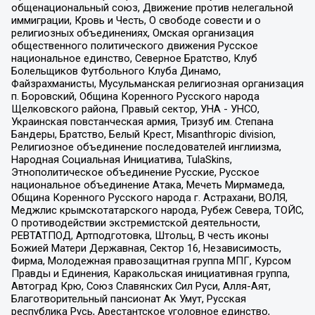
общенациональный союз, Движение против нелегальной
иммиграции, Кровь и Честь, О свободе совести и о
религиозных объединениях, Омская организация
общественного политического движения Русское
национальное единство, Северное Братство, Клуб
Болельщиков Футбольного Клуба Динамо,
Файзрахманисты, Мусульманская религиозная организация
п. Боровский, Община Коренного Русского народа
Щелковского района, Правый сектор, УНА - УНСО,
Украинская повстанческая армия, Тризуб им. Степана
Бандеры, Братство, Белый Крест, Misanthropic division,
Религиозное объединение последователей инглиизма,
Народная Социальная Инициатива, TulaSkins,
Этнополитическое объединение Русские, Русское
национальное объединение Атака, Мечеть Мирмамеда,
Община Коренного Русского народа г. Астрахани, ВОЛЯ,
Меджлис крымскотатарского народа, Рубеж Севера, ТОЙС,
О противодействии экстремистской деятельности,
РЕВТАТПОД, Артподготовка, Штольц, В честь иконы
Божией Матери Державная, Сектор 16, Независимость,
Фирма, Молодежная правозащитная группа МПГ, Курсом
Правды и Единения, Каракольская инициативная группа,
Автоград Крю, Союз Славянских Сил Руси, Алля-Аят,
Благотворительный пансионат Ак Умут, Русская
республика Русь, Арестантское уголовное единство,