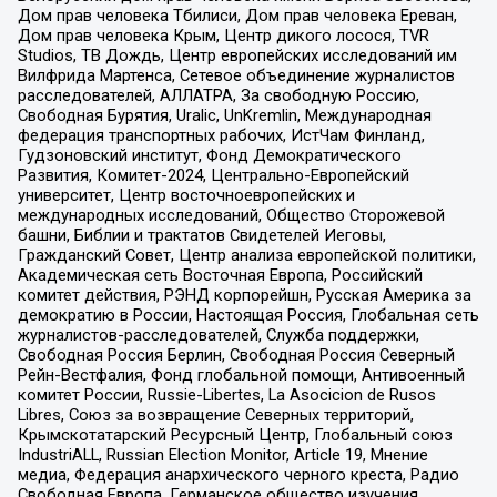
Дом прав человека Тбилиси, Дом прав человека Ереван,
Дом прав человека Крым, Центр дикого лосося, TVR
Studios, ТВ Дождь, Центр европейских исследований им
Вилфрида Мартенса, Сетевое объединение журналистов
расследователей, АЛЛАТРА, За свободную Россию,
Свободная Бурятия, Uralic, UnKremlin, Международная
федерация транспортных рабочих, ИстЧам Финланд,
Гудзоновский институт, Фонд Демократического
Развития, Комитет-2024, Центрально-Европейский
университет, Центр восточноевропейских и
международных исследований, Общество Сторожевой
башни, Библии и трактатов Свидетелей Иеговы,
Гражданский Совет, Центр анализа европейской политики,
Академическая сеть Восточная Европа, Российский
комитет действия, РЭНД корпорейшн, Русская Америка за
демократию в России, Настоящая Россия, Глобальная сеть
журналистов-расследователей, Служба поддержки,
Свободная Россия Берлин, Свободная Россия Северный
Рейн-Вестфалия, Фонд глобальной помощи, Антивоенный
комитет России, Russie-Libertes, La Asocicion de Rusos
Libres, Союз за возвращение Северных территорий,
Крымскотатарский Ресурсный Центр, Глобальный союз
IndustriALL, Russian Election Monitor, Article 19, Мнение
медиа, Федерация анархического черного креста, Радио
Свободная Европа, Германское общество изучения