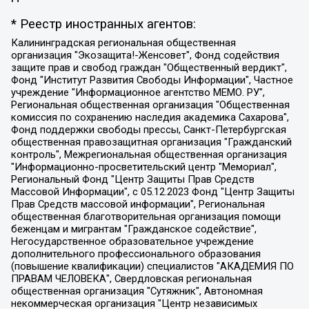
* Реестр иностранных агентов:
Калининградская региональная общественная организация "Экозащита!-Женсовет", Фонд содействия защите прав и свобод граждан "Общественный вердикт", Фонд "Институт Развития Свободы Информации", Частное учреждение "Информационное агентство МЕМО. РУ", Региональная общественная организация "Общественная комиссия по сохранению наследия академика Сахарова", Фонд поддержки свободы прессы, Санкт-Петербургская общественная правозащитная организация "Гражданский контроль", Межрегиональная общественная организация "Информационно-просветительский центр "Мемориал", Региональный Фонд "Центр Защиты Прав Средств Массовой Информации", с 05.12.2023 Фонд "Центр Защиты Прав Средств массовой информации", Региональная общественная благотворительная организация помощи беженцам и мигрантам "Гражданское содействие", Негосударственное образовательное учреждение дополнительного профессионального образования (повышение квалификации) специалистов "АКАДЕМИЯ ПО ПРАВАМ ЧЕЛОВЕКА", Свердловская региональная общественная организация "Сутяжник", Автономная некоммерческая организация "Центр независимых социологических исследований", Союз общественных объединений "Российский исследовательский центр по правам человека", Региональное общественное учреждение научно-информационный центр "МЕМОРИАЛ", Некоммерческая организация "Фонд защиты гласности", Автономная некоммерческая организация "Институт прав человека", Городская общественная организация "Екатеринбургское общество "МЕМОРИАЛ", Городская общественная организация "Рязанское историко-просветительское и правозащитное общество "Мемориал" (Рязанский Мемориал), Челябинский региональный орган общественной самодеятельности – женское общественное объединение "Женщины Евразии", Челябинский региональный орган общественной самодеятельности "Уральская правозащитная группа", Фонд содействия защите здоровья и социальной справедливости имени Андрея Рылькова, Автономная Некоммерческая Организация "Аналитический Центр Юрия Левады", Автономная некоммерческая организация социальной поддержки населения "Проект Апрель", Региональная общественная организация помощи женщинам и детям, находящимся в кризисной ситуации "Информационно-методический центр "Анна", Фонд содействия развитию массовых коммуникаций и правовому просвещению "Так-так-Так", Фонд содействия устойчивому развитию "Серебряная тайга", Свердловский региональный общественный фонд социальных проектов "Новое время", "Idel.Реалии", Кавказ.Реалии, Крым.Реалии, Телеканал Настоящее Время, Татаро-башкирская служба Радио Свобода (Azatliq Radiosi), Радио Свободная Европа/Радио Свобода (PCE/PC), "Сибирь.Реалии", "Фактограф", Благотворительный фонд помощи осужденным и их семьям, Автономная некоммерческая организация "Институт глобализации и социальных движений", Фонд "В защиту прав заключенных", Частное учреждение "Центр поддержки и содействия развитию средств массовой информации", Пензенский региональный общественный благотворительный фонд "Гражданский союз", "Север.Реалии", Некоммерческая организация Фонд "Правовая инициатива", Общество с ограниченной ответственностью "Радио Свободная Европа/Радио Свобода", Чешское информационное агентство "MEDIUM-ORIENT", Красноярская региональная общественная организация "Мы против СПИДа", Камалягин Денис Николаевич, Маркелов Сергей Евгеньевич, Пономарев Лев Александрович, Савицкая Людмила Алексеевна, Автономная некоммерческая организация "Центр по работе с проблемой насилия "НАСИЛИЮ.НЕТ", Межрегиональный профессиональный союз работников здравоохранения "Альянс врачей", Юридическое лицо, зарегистрированное в Латвийской Республике, SIA "Medusa Project" (регистрационный номер 40103797863, дата регистрации 10.06.2014), Некоммерческая организация "Фонд по борьбе с коррупцией", Автономная некоммерческая организация "Институт права и публичной политики", Баданин Роман Сергеевич, Гликин Максим Александрович, Железнова Мария Михайловна, Лукьянова Юлия Сергеевна, Маетная Елизавета Витальевна, Маняхин Петр Борисович, Чуракова Ольга Владимировна, Ярош Юлия Петровна, Юридическое лицо "The Insider SIA", зарегистрированное в Риге, Латвийская Республика (дата регистрации 26.06.2015), являющееся администратором доменного имени интернет-издания "The Insider SIA", https://theins.ru, Постернак Алексей Евгеньевич, Рубин Михаил Аркадьевич, Анин Роман Александрович, Юридическое лицо Istories fonds, зарегистрированное в Латвийской Республике (регистрационный номер 50008295751, дата регистрации 24.02.2020), Великовский Дмитрий Александрович, Долинина Ирина Николаевна, Мароховская Алеся Алексеевна, Шлейнов Роман Юрьевич, Шмагун Олеся Валентиновна, Общество с ограниченной ответственностью "Альтаир 2021", Общество с ограниченной ответственностью "Вега 2021", Общество с ограниченной ответственностью "Главный редактор 2021", Общество с ограниченной ответственностью "Ромашки монолит", Важенков Артем Валерьевич, Ивановская областная общественная организация "Центр гендерных исследований", Гурман Юрий Альбертович, Медиапроект "ОВД-Инфо", Егоров Владимир Владимирович, Жилинский Владимир Александрович, Общество с ограниченной ответственностью "ЗП", Иванова София Юрьевна, Карезина Инна Павловна, Кильтау Екатерина Викторовна, Петров Алексей Викторович, Пискунов Сергей Евгеньевич, Смирнов Сергей Сергеевич, Тихонов Михаил Сергеевич, Общество с ограниченной ответственностью "ЖУРНАЛИСТ-ИНОСТРАННЫЙ АГЕНТ", Арапова Галина Юрьевна, Вольтская Татьяна Анатольевна, Американская компания "Mason G.E.S. Anonymous Foundation" (США), являющаяся владельцем интернет-издания https://mnews.world/, Компания "Stichting Bellingcat", зарегистрированная в Нидерландах (дата регистрации 11.07.2018), Захаров Андрей Вячеславович, Клепиковская Екатерина Дмитриевна, Общество с ограниченной ответственностью "МЕМО", Перл Роман Александрович, Симонов Евгений Алексеевич, Соловьева Елена Анатольевна, Сотников Даниил Владимирович, Сурначева Елизавета Дмитриевна, Автономная некоммерческая организация по защите прав человека и информированию населения "Якутия – Наше Мнение", Общество с ограниченной ответственностью "Москоу диджитал медиа", с 26.01.2023 Общество с ограниченной ответственностью "Чайка Белые сады", Ветошкина Валерия Валерьевна, Заговора Максим Александрович, Межрегиональное общественное движение "Российская ЛГБТ - сеть", Оленичев Максим Владимирович, Павлов Иван Юрьевич, Скворцова Елена Сергеевна, Общество с ограниченной ответственностью "Как бы инагент", Кочетков Игорь Викторович, Общество с ограниченной ответственностью "Честные выборы", Еланчик Олег Александрович, Общество с ограниченной ответственностью "Нобелевский призыв", Гималова Регина Эмилевна, Григорьев Андрей Валерьевич, Григорьева Алина Александровна, Ассоциация по содействию защите прав призывников, альтернативнослужащих и военнослужащих "Правозащитная группа "Гражданин.Армия.Право", Хисамова Регина Фаритовна, Автономная некоммерческая организация по реализации социально-правовых программ "Лилит", Дальневосточное общественное движение "Маяк", Санкт-Петербургская ЛГБТ-инициативная группа "Выход", Инициативная группа ЛГБТ+ "Реверс", Алексеев Андрей Викторович, Бекбулатова Таисия Львовна, Беляев Иван Михайлович, Владыкина Елена Сергеевна, Гельман Марат Александрович, Никульшина Вероника Юрьевна, Толоконникова Надежда Андреевна, Шендерович Виктор Анатольевич, Общество с ограниченной ответственностью "Данное сообщение", Общество с ограниченной ответственностью Издательский дом "Новая глава", Айнбиндер Александра Александровна, Московский комьюнити-центр для ЛГБТ+инициатив, Благотворительный фонд развития филантропии, Deutsche Welle (Германия, Kurt-Schumacher-Strasse 3, 53113 Bonn), Борзунова Мария Михайловна, Воробьев Виктор Викторович, Голубева Анна Львовна, Константинова Алла Михайловна, Малкова Ирина Владимировна, Мурадов Мурад Абдулгалимович, Осетинская Елизавета Николаевна, Понасенков Евгений Николаевич, Ганапольский Матвей Юрьевич, Киселев Евгений Алексеевич, Борухович Ирина Григорьевна, Дремин Иван Тимофеевич, Дубровский Дмитрий Викторович, Красноярская региональная общественная организация поддержки и развития альтернативных образовательных технологий и межкультурных коммуникаций "ИНТЕРРА", Маяковская Екатерина Алексеевна, Фейгин Марк Захарович, Филимонов Андрей Викторович, Дзугкоева Регина Николаевна, Доброхотов Роман Александрович, Дудь Юрий Александрович, Елкин Сергей Владимирович, Кругликов Кирилл Игоревич, Сабунаева Мария Леонидовна, Семенов Алексей Владимирович, Шаинян Карен Багратович, Шульман Екатерина Михайловна, Асафьев Артур Валерьевич, Вахштайн Виктор Семенович, Венедиктов Алексей Алексеевич, Лушникова Екатерина Евгеньевна, Волков Леонид Михайлович, Невзоров Александр Глебович, Пархоменко Сергей Борисович, Сироткин Ярослав Николаевич, Кара-Мурза Владимир Владимирович, Баранова Наталья Владимировна, Гозман Леонид Яковлевич, Кагарлицкий Борис Юльевич, Климарев Михаил Валерьевич, Милов Владимир Станиславович, Автономная некоммерческая организация Краснодарский центр современного искусства "Типография", Моргенштерн Алишер Тагирович, Соболь Любовь Эдуардовна, Общество с ограниченной ответственностью "ЛИЗА НОРМ", Каспаров Гарри Кимович, Ходорковский Михаил Борисович, Общество с ограниченной ответственностью "Апрельские тезисы", Данилович Ирина Брониславовна, Кашин Олег Владимирович, Петров Николай Владимирович, Пивоваров Алексей Владимирович, Соколов Михаил Владимирович, Цветкова Юлия Владимировна, Чичваркин Евгений Александрович, Комитет против пыток/Команда против пыток, Общество с ограниченной ответственностью "Первый научный", Общество с ограниченной ответственностью "Вертолет и ко", Белоцерковская Вероника Борисовна, Кац Максим Евгеньевич, Лазарева Татьяна Юрьевна, Шаведдинов Руслан Табризович, Яшин Илья Валерьевич, Общество с ограниченной ответственностью "Иноагент ААВ", Алешковский Дмитрий Петрович, Альбац Евгения Марковна, Быков Дмитрий Львович, Галямина Юлия Евгеньевна, Лойко Сергей Леонидович, Мартынов Кирилл Константинович, Медведев Сергей Александрович, Крашенинников Федор Геннадиевич, Гордеева Катерина Вл