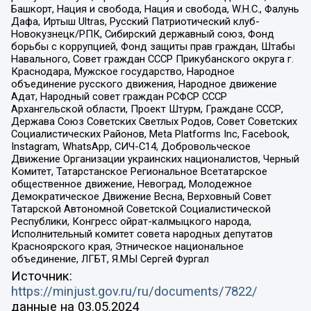
Башкорт, Нация и свобода, Нация и свобода, W.H.С., Фалунь
Дафа, Иртыш Ultras, Русский Патриотический клуб-
Новокузнецк/РПК, Сибирский державный союз, Фонд
борьбы с коррупцией, Фонд защиты прав граждан, Штабы
Навального, Совет граждан СССР Прикубанского округа г.
Краснодара, Мужское государство, Народное
объединение русского движения, Народное движение
Адат, Народный совет граждан РСФСР СССР
Архангельской области, Проект Штурм, Граждане СССР,
Держава Союз Советских Светлых Родов, Совет Советских
Социалистических Районов, Meta Platforms Inc, Facebook,
Instagram, WhatsApp, СИЧ-С14, Добровольческое
Движение Организации украинских националистов, Черный
Комитет, Татарстанское Региональное Всетатарское
общественное движение, Невоград, Молодежное
Демократическое Движение Весна, Верховный Совет
Татарской Автономной Советской Социалистической
Республики, Конгресс ойрат-калмыцкого народа,
Исполнительный комитет совета народных депутатов
Красноярского края, Этническое национальное
объединение, ЛГБТ, Я.МЫ Сергей Фургал
Источник:
https://minjust.gov.ru/ru/documents/7822/
данные на
03.05.2024