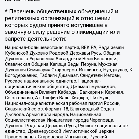
* Перечень общественных объединений и
религиозных организаций в отношении
которых судом принято вступившее в
законную силу решение о ликвидации или
запрете деятельности:
Национал-большевистская партия, ВЕК РА, Рада земли
Кубанской Духовно Родовой Державы Русь, Община
Духовного Управления Асгардской Веси Беловодья,
Славянская Община Капища Веды Перуна, Мужская
Духовная Семинария Староверов-Инглингов, Нурджулар, К
Богодержавию, Таблиги Джамаат, Свидетели Иеговы,
Русское национальное единство, Национал-
социалистическое общество, Джамаат мувахидов,
Объединенный Вилайат Кабарды, Балкарии и Карачая,
Союз славян, Ат-Такфир Валь-Хиджра, Пит Буль,
Национал-социалистическая рабочая партия России,
Славянский союз, Формат-18, Благородный Орден
Дьявола, Армия воли народа, Национальная
Социалистическая Инициатива города Череповца,
Духовно-Родовая Держава Русь, Русское национальное
единство, Древнерусской Инглистической церкви
Православных Староверов-Инглингов, Русский