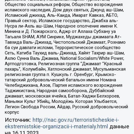
Общество социальных реформ, Общество возрождения
исламского наследия, Дом двух святых, Джунд аш-Шам,
Исламский джихад, Аль-Каида, Имарат Кавказ, АБТО,
Правый сектор, Исламское государство, Джабха аль-
Нусра ли-Ахль аш-Шам, Народное ополчение имени К.
Минина и Д. Пожарского, Аджр от Аллаха Субхану уа
Тагьаля SHAM, АУМ Синрике, Муджахеды джамаата Ат-
Тавхида Валь-Джихад, Чистопольский Джамаат, Рохнамо
ба суи давлати исломи, Террористическое сообщество
Сеть, Катиба Таухид валь-Джихад, Хайят Тахрир аш-Шам,
Ахлю Сунна Валь Джамаа, National Socialism/White Power,
Артподготовка, Религиозная группа “Джамаат “Красный
пахарь”, Колумбайн, Хатлонский джамаат, Мусульманская
религиозная группа п. Кушкуль г. Оренбург, Крымско-
татарский добровольческий батальон имени Номана
Челебиджихана, Азов, Партия исламского возрождения
Таджикистана, Народная самооборона, Дуббайский
джамаат, московская ячейка, Батал-Хаджи Белхороев,
Маньяки Культ Убийц, Молодёжь Которая Улыбается,
Легион Свобода России, Айдар, Русский добровольческий
корпус
Источник:
http://nac.gov.ru/terroristicheskie-i-
ekstremistskie-organizacii-i-materialy.html
данные
на
16.11.2023