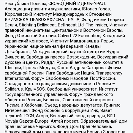
Республика Польша, СВОБОДНЫЙ ИДЕЛЬ-УРАЛ,
Ассоциация развития журналистики, IStories fonds,
Королевский Институт Международных Отношений,
КРИМСЬКА ПРАВОЗАХИСНА ГРУПА, Фонд имени Генриха
Бёлля, Stichting Bellingcat, Bellingcat Ltd, The Insider, Институт
правовой инициативы Центральной и Восточной Европы,
Фонд Открытой Эстонии, Calvert 22 Foundation, Канадский
украинский конгресс, Институт Макдональда-Лорье,
Украинская национальная федерация Канады,
Декабристы, Международный научный центр им Вудро
Вильсона, Свободная пресса, Возрождение, Всеукраинский
духовный центр , Риддл, Русский антивоенный комитет в
Швеции, Проект Медуза, Фонд Андрея Сахарова, Форум
свободной России, Лига Свободных Наций, Transparеncy
International, Форум Свободных Народов ПостРоссии,
Солидарность с гражданским движением в России –
Solidarus, КрымSOS, Свободный университет, Институт
государственного управления, Форум гражданского
общества Россия, Беллона, Союз жителей островов
Тисима и Хабомаи, Съезд народных депутатов, Гринпис
Интернешнл, Фонд борьбы с коррупцией Инк, Завет
церквей TCCN, Агора, Всемирный фонд природы, BDR
Novaja Gazeta-Europe, Алтай проект, Образовательный дом
прав человека Чернигов, Фонд Дом Прав Человека,
Белорусский дом прав человека имени Бориса Звозскова,