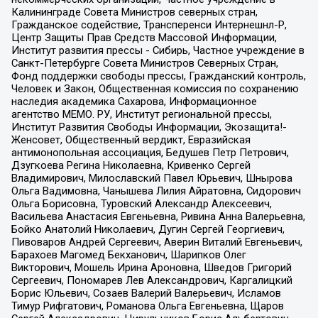
Калининграде Совета Министров северных стран,
Гражданское содействие, Трансперенси Интернешнл-Р,
Центр Защиты Прав Средств Массовой Информации,
Институт развития прессы - Сибирь, Частное учреждение в
Санкт-Петербурге Совета Министров Северных Стран,
Фонд поддержки свободы прессы, Гражданский контроль,
Человек и Закон, Общественная комиссия по сохранению
наследия академика Сахарова, Информационное
агентство МЕМО. РУ, Институт региональной прессы,
Институт Развития Свободы Информации, Экозащита!-
Женсовет, Общественный вердикт, Евразийская
антимонопольная ассоциация, Бедушев Петр Петрович,
Дзугкоева Регина Николаевна, Кривенко Сергей
Владимирович, Милославский Павел Юрьевич, Шнырова
Ольга Вадимовна, Чанышева Лилия Айратовна, Сидорович
Ольга Борисовна, Туровский Александр Алексеевич,
Васильева Анастасия Евгеньевна, Ривина Анна Валерьевна,
Бойко Анатолий Николаевич, Дугин Сергей Георгиевич,
Пивоваров Андрей Сергеевич, Аверин Виталий Евгеньевич,
Барахоев Магомед Бекханович, Шарипков Олег
Викторович, Мошель Ирина Ароновна, Шведов Григорий
Сергеевич, Пономарев Лев Александрович, Каргалицкий
Борис Юльевич, Созаев Валерий Валерьевич, Исламов
Тимур Рифгатович, Романова Ольга Евгеньевна, Щаров