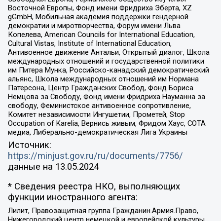
Восточной Европы, Фонд имени Фридриха Эберта, XZ
gGmbH, Мобильная академия поддержки гендерной
демократии и миротворчества, Форум имени Льва
Копелева, American Councils for International Education,
Cultural Vistas, Institute of International Education,
Антивоенное движение Антальи, Открытый диалог, Школа
международных отношений и государственной политики
им Питера Мунка, Российско-канадский демократический
альянс, Школа международных отношений им Нормана
Патерсона, Центр Гражданских Свобод, Фонд Бориса
Немцова за Свободу, Фонд имени Фридриха Науманна за
свободу, Феминистское антивоенное сопротивление,
Комитет независимости Ингушетии, Прометей, Stop
Occupation of Karelia, Вернись живым, Фридом Хаус, СОТА
медиа, Либерально-демократическая Лига Украины
Источник:
https://minjust.gov.ru/ru/documents/7756/
данные на
13.05.2024
* Сведения реестра НКО, выполняющих
функции иностранного агента:
Лилит, Правозащитная группа Гражданин.Армия.Право,
Нижегородский центр немецкой и европейской культуры,