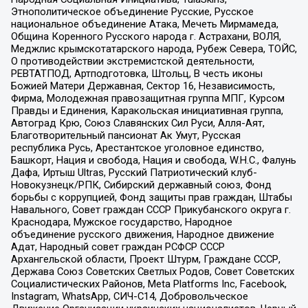
Этнополитическое объединение Русские, Русское
национальное объединение Атака, Мечеть Мирмамеда,
Община Коренного Русского народа г. Астрахани, ВОЛЯ,
Меджлис крымскотатарского народа, Рубеж Севера, ТОЙС,
О противодействии экстремистской деятельности,
РЕВТАТПОД, Артподготовка, Штольц, В честь иконы
Божией Матери Державная, Сектор 16, Независимость,
Фирма, Молодежная правозащитная группа МПГ, Курсом
Правды и Единения, Каракольская инициативная группа,
Автоград Крю, Союз Славянских Сил Руси, Алля-Аят,
Благотворительный пансионат Ак Умут, Русская
республика Русь, Арестантское уголовное единство,
Башкорт, Нация и свобода, Нация и свобода, W.H.С., Фалунь
Дафа, Иртыш Ultras, Русский Патриотический клуб-
Новокузнецк/РПК, Сибирский державный союз, Фонд
борьбы с коррупцией, Фонд защиты прав граждан, Штабы
Навального, Совет граждан СССР Прикубанского округа г.
Краснодара, Мужское государство, Народное
объединение русского движения, Народное движение
Адат, Народный совет граждан РСФСР СССР
Архангельской области, Проект Штурм, Граждане СССР,
Держава Союз Советских Светлых Родов, Совет Советских
Социалистических Районов, Meta Platforms Inc, Facebook,
Instagram, WhatsApp, СИЧ-С14, Добровольческое