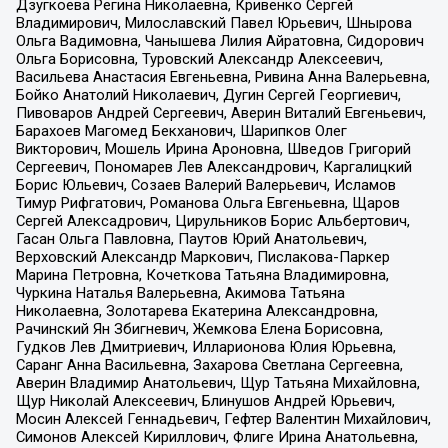
Дзугкоева Регина Николаевна, Кривенко Сергей
Владимирович, Милославский Павел Юрьевич, Шнырова
Ольга Вадимовна, Чанышева Лилия Айратовна, Сидорович
Ольга Борисовна, Туровский Александр Алексеевич,
Васильева Анастасия Евгеньевна, Ривина Анна Валерьевна,
Бойко Анатолий Николаевич, Дугин Сергей Георгиевич,
Пивоваров Андрей Сергеевич, Аверин Виталий Евгеньевич,
Барахоев Магомед Бекханович, Шарипков Олег
Викторович, Мошель Ирина Ароновна, Шведов Григорий
Сергеевич, Пономарев Лев Александрович, Каргалицкий
Борис Юльевич, Созаев Валерий Валерьевич, Исламов
Тимур Рифгатович, Романова Ольга Евгеньевна, Щаров
Сергей Алексадрович, Цирульников Борис Альбертович,
Гасан Ольга Павловна, Паутов Юрий Анатольевич,
Верховский Александр Маркович, Пислакова-Паркер
Марина Петровна, Кочеткова Татьяна Владимировна,
Чуркина Наталья Валерьевна, Акимова Татьяна
Николаевна, Золотарева Екатерина Александровна,
Рачинский Ян Збигневич, Жемкова Елена Борисовна,
Гудков Лев Дмитриевич, Илларионова Юлия Юрьевна,
Саранг Анна Васильевна, Захарова Светлана Сергеевна,
Аверин Владимир Анатольевич, Щур Татьяна Михайловна,
Щур Николай Алексеевич, Блинушов Андрей Юрьевич,
Мосин Алексей Геннадьевич, Гефтер Валентин Михайлович,
Симонов Алексей Кириллович, Флиге Ирина Анатольевна,