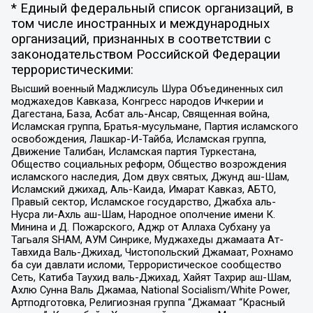
* Единый федеральный список организаций, в
том числе иностранных и международных
организаций, признанных в соответствии с
законодательством Российской Федерации
террористическими:
Высший военный Маджлисуль Шура Объединенных сил
моджахедов Кавказа, Конгресс народов Ичкерии и
Дагестана, База, Асбат аль-Ансар, Священная война,
Исламская группа, Братья-мусульмане, Партия исламского
освобождения, Лашкар-И-Тайба, Исламская группа,
Движение Талибан, Исламская партия Туркестана,
Общество социальных реформ, Общество возрождения
исламского наследия, Дом двух святых, Джунд аш-Шам,
Исламский джихад, Аль-Каида, Имарат Кавказ, АБТО,
Правый сектор, Исламское государство, Джабха аль-
Нусра ли-Ахль аш-Шам, Народное ополчение имени К.
Минина и Д. Пожарского, Аджр от Аллаха Субхану уа
Тагьаля SHAM, АУМ Синрике, Муджахеды джамаата Ат-
Тавхида Валь-Джихад, Чистопольский Джамаат, Рохнамо
ба суи давлати исломи, Террористическое сообщество
Сеть, Катиба Таухид валь-Джихад, Хайят Тахрир аш-Шам,
Ахлю Сунна Валь Джамаа, National Socialism/White Power,
Артподготовка, Религиозная группа “Джамаат “Красный