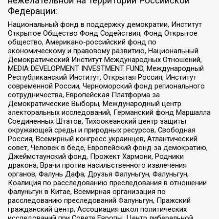
нежелательной на территории Российской
Федерации:
Национальный фонд в поддержку демократии, Институт
Открытое Общество Фонд Содействия, Фонд Открытое
общество, Американо-российский фонд по
экономическому и правовому развитию, Национальный
Демократический Институт Международных Отношений,
MEDIA DEVELOPMENT INVESTMENT FUND, Международный
Республиканский Институт, Открытая Россия, Институт
современной России, Черноморский фонд регионального
сотрудничества, Европейская Платформа за
Демократические Выборы, Международный центр
электоральных исследований, Германский фонд Маршалла
Соединенных Штатов, Тихоокеанский центр защиты
окружающей среды и природных ресурсов, Свободная
Россия, Всемирный конгресс украинцев, Атлантический
совет, Человек в беде, Европейский фонд за демократию,
Джеймстаунский фонд, Прожект Хармони, Родники
дракона, Врачи против насильственного извлечения
органов, Фалунь Дафа, Друзья Фалуньгун, Фалуньгун,
Коалиция по расследованию преследования в отношении
Фалуньгун в Китае, Всемирная организация по
расследованию преследований Фалуньгун, Пражский
гражданский центр, Ассоциация школ политических
исследований при Совете Европы, Центр либеральной