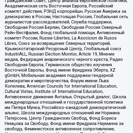
Гражданский Совет, Центр анализа европейской политики,
Академическая сеть Восточная Европа, Российский
комитет действия, РЭНД корпорейшн, Русская Америка за
демократию в России, Настоящая Россия, Глобальная сеть
журналистов-расследователей, Служба поддержки,
Свободная Россия Берлин, Свободная Россия Северный
Рейн-Вестфалия, Фонд глобальной помощи, Антивоенный
комитет России, Russie-Libertes, La Asocicion de Rusos
Libres, Союз за возвращение Северных территорий,
Крымскотатарский Ресурсный Центр, Глобальный союз
IndustriALL, Russian Election Monitor, Article 19, Мнение
медиа, Федерация анархического черного креста, Радио
Свободная Европа, Германское общество изучения
Восточной Европы, Фонд имени Фридриха Эберта, XZ
gGmbH, Мобильная академия поддержки гендерной
демократии и миротворчества, Форум имени Льва
Копелева, American Councils for International Education,
Cultural Vistas, Institute of International Education,
Антивоенное движение Антальи, Открытый диалог, Школа
международных отношений и государственной политики
им Питера Мунка, Российско-канадский демократический
альянс, Школа международных отношений им Нормана
Патерсона, Центр Гражданских Свобод, Фонд Бориса
Немцова за Свободу, Фонд имени Фридриха Науманна за
свободу, Феминистское антивоенное сопротивление,