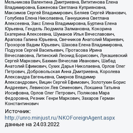
Мельникова Валентина Дмитриевна, Вититинова Елена
Владимировна, Баженова Светлана Куприяновна,
Максимов Сергей Владимирович, Беляев Сергей Иванович,
Голубева Елена Николаевна, Ганнушкина Светлана
Алексеевна, Закс Елена Владимировна, Буртина Елена
Юрьевна, Гендель Людмила Залмановна, Кокорина
Екатерина Алексеевна, Шуманов Илья Вячеславович,
Арапова Галина Юрьевна, Свечников Анатолий Мариевич,
Прохоров Вадим Юрьевич, Шахова Елена Владимировна,
Подузов Сергей Васильевич, Протасова Ирина
Вячеславовна, Литинский Леонид Борисович, Лукашевский
Сергей Маркович, Бахмин Вячеслав Иванович, Шабад
Анатолий Ефимович, Сухих Дарья Николаевна, Орлов Олег
Петрович, Добровольская Анна Дмитриевна, Королева
Александра Евгеньевна, Смирнов Владимир
Александрович, Вицин Сергей Ефимович, Золотухин Борис
Андреевич, Левинсон Лев Семенович, Локшина Татьяна
Иосифовна, Орлов Олег Петрович, Полякова Мара
Федоровна, Резник Генри Маркович, Захаров Герман
Константинович
Источник:
http://unro.minjust.ru/NKOForeignAgent.aspx
данные на
24.03.2022