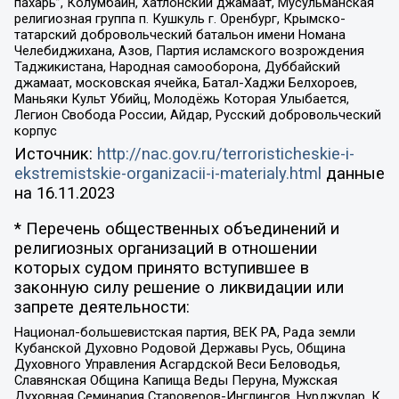
пахарь”, Колумбайн, Хатлонский джамаат, Мусульманская
религиозная группа п. Кушкуль г. Оренбург, Крымско-
татарский добровольческий батальон имени Номана
Челебиджихана, Азов, Партия исламского возрождения
Таджикистана, Народная самооборона, Дуббайский
джамаат, московская ячейка, Батал-Хаджи Белхороев,
Маньяки Культ Убийц, Молодёжь Которая Улыбается,
Легион Свобода России, Айдар, Русский добровольческий
корпус
Источник:
http://nac.gov.ru/terroristicheskie-i-
ekstremistskie-organizacii-i-materialy.html
данные
на
16.11.2023
* Перечень общественных объединений и
религиозных организаций в отношении
которых судом принято вступившее в
законную силу решение о ликвидации или
запрете деятельности:
Национал-большевистская партия, ВЕК РА, Рада земли
Кубанской Духовно Родовой Державы Русь, Община
Духовного Управления Асгардской Веси Беловодья,
Славянская Община Капища Веды Перуна, Мужская
Духовная Семинария Староверов-Инглингов, Нурджулар, К