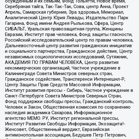
осужденным и их семьям, Фонд Тольятти, Новое время,
Серебряная тайга, Так-Так-Так, Сова, центр Анна, Проект
Апрель, Самарская губерния, Эра здоровья, Мемориал,
Аналитический Центр Юрия Левады, Издательство Парк
Гагарина, Фонд имени Андрея Рылькова, Сфера, Центр
СИБАЛЬТ, Уральская правозащитная группа, Женщины
Евразии, Институт прав человека, Фонд защиты гласности,
Российский исследовательский центр по правам человека,
Дальневосточный центр развития гражданских инициатив
и социального партнерства, Гражданское действие, Центр
независимых социологических исследований, Сутяжник,
АКАДЕМИЯ ПО ПРАВАМ ЧЕЛОВЕКА, Центр развития
некоммерческих организаций, Частное учреждение в
Калининграде Совета Министров северных стран,
Гражданское содействие, Трансперенси Интернешнл-Р,
Центр Защиты Прав Средств Массовой Информации,
Институт развития прессы - Сибирь, Частное учреждение в
Санкт-Петербурге Совета Министров Северных Стран,
Фонд поддержки свободы прессы, Гражданский контроль,
Человек и Закон, Общественная комиссия по сохранению
наследия академика Сахарова, Информационное
агентство МЕМО. РУ, Институт региональной прессы,
Институт Развития Свободы Информации, Экозащита!-
Женсовет, Общественный вердикт, Евразийская
антимонопольная ассоциация, Бедушев Петр Петрович,