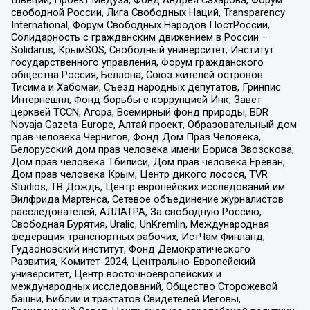
свободной России, Лига Свободных Наций, Transparеncy
International, Форум Свободных Народов ПостРоссии,
Солидарность с гражданским движением в России –
Solidarus, КрымSOS, Свободный университет, Институт
государственного управления, Форум гражданского
общества Россия, Беллона, Союз жителей островов
Тисима и Хабомаи, Съезд народных депутатов, Гринпис
Интернешнл, Фонд борьбы с коррупцией Инк, Завет
церквей TCCN, Агора, Всемирный фонд природы, BDR
Novaja Gazeta-Europe, Алтай проект, Образовательный дом
прав человека Чернигов, Фонд Дом Прав Человека,
Белорусский дом прав человека имени Бориса Звозскова,
Дом прав человека Тбилиси, Дом прав человека Ереван,
Дом прав человека Крым, Центр дикого лосося, TVR
Studios, ТВ Дождь, Центр европейских исследований им
Вилфрида Мартенса, Сетевое объединение журналистов
расследователей, АЛЛАТРА, За свободную Россию,
Свободная Бурятия, Uralic, UnKremlin, Международная
федерация транспортных рабочих, ИстЧам Финланд,
Гудзоновский институт, Фонд Демократического
Развития, Комитет-2024, Центрально-Европейский
университет, Центр восточноевропейских и
международных исследований, Общество Сторожевой
башни, Библии и трактатов Свидетелей Иеговы,