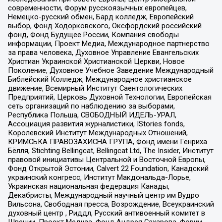
современности, Форум русскоязычных европейцев,
Немецко-русский обмен, Бард колледж, Европейский
выбор, Фонд Ходорковского, Оксфордский российский
фонд, Фонд Будущее России, Компания свободы
информации, Проект Медиа, Международное партнерство
за права человека, Духовное Управление Евангельских
Христиан Украинской Христианской Церкви, Новое
Поколение, Духовное Учебное Заведение Международный
Библейский Колледж, Международное христианское
движение, Всемирный Институт Саентологических
Предприятий, Церковь Духовной Технологии, Европейская
сеть организаций по наблюдению за выборами,
Республика Польша, СВОБОДНЫЙ ИДЕЛЬ-УРАЛ,
Ассоциация развития журналистики, IStories fonds,
Королевский Институт Международных Отношений,
КРИМСЬКА ПРАВОЗАХИСНА ГРУПА, Фонд имени Генриха
Бёлля, Stichting Bellingcat, Bellingcat Ltd, The Insider, Институт
правовой инициативы Центральной и Восточной Европы,
Фонд Открытой Эстонии, Calvert 22 Foundation, Канадский
украинский конгресс, Институт Макдональда-Лорье,
Украинская национальная федерация Канады,
Декабристы, Международный научный центр им Вудро
Вильсона, Свободная пресса, Возрождение, Всеукраинский
духовный центр , Риддл, Русский антивоенный комитет в
Швеции, Проект Медуза, Фонд Андрея Сахарова, Форум