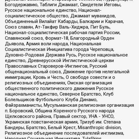
Богодержавию, Таблиги Джамаат, Свидетели Иеговы,
Русское национальное единство, Национал-
социалистическое общество, Джамаат мувахидов,
Объединенный Вилайат Кабарды, Балкарии и Карачая,
Союз славян, Ат-Такфир Валь-Хиджра, Пит Буль,
Национал-социалистическая рабочая партия России,
Славянский союз, Формат-18, Благородный Орден
Дьявола, Армия воли народа, Национальная
Социалистическая Инициатива города Череповца,
Духовно-Родовая Держава Русь, Русское национальное
единство, Древнерусской Инглистической церкви
Православных Староверов-Инглингов, Русский
общенациональный союз, Движение против нелегальной
иммиграции, Кровь и Честь, О свободе совести и о
религиозных объединениях, Омская организация
общественного политического движения Русское
национальное единство, Северное Братство, Клуб
Болельщиков Футбольного Клуба Динамо,
Файзрахманисты, Мусульманская религиозная организация
п. Боровский, Община Коренного Русского народа
Щелковского района, Правый сектор, УНА - УНСО,
Украинская повстанческая армия, Тризуб им. Степана
Бандеры, Братство, Белый Крест, Misanthropic division,
Религиозное объединение последователей инглиизма,
Народная Социальная Инициатива, TulaSkins,