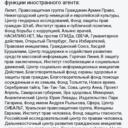
функции иностранного агента:
Лилит, Правозащитная группа Гражданин.Армия.Право,
Нижегородский центр немецкой и европейской культуры,
Центр гендерных исследований, Фонд защиты прав
граждан Штаб, Институт права и публичной политики,
Фонд борьбы с коррупцией, Альянс врачей,
НАСИЛИЮ.НЕТ, Мы против СПИДа, СВЕЧА, Гуманитарное
действие, Открытый Петербург, Лига Избирателей,
Правовая инициатива, Гражданский Союз, Хасдей
Ерушалаим, Центр поддержки и содействия развитию
средств массовой информации, Горячая Линия, В защиту
прав заключенных, Институт глобализации и социальных
движений, Центр социально-информационных инициатив
Действие, Благотворительный фонд охраны здоровья и
защиты прав граждан, Благотворительный фонд помощи
осужденным и их семьям, Фонд Тольятти, Новое время,
Серебряная тайга, Так-Так-Так, Сова, центр Анна, Проект
Апрель, Самарская губерния, Эра здоровья, Мемориал,
Аналитический Центр Юрия Левады, Издательство Парк
Гагарина, Фонд имени Андрея Рылькова, Сфера, Центр
СИБАЛЬТ, Уральская правозащитная группа, Женщины
Евразии, Институт прав человека, Фонд защиты гласности,
Российский исследовательский центр по правам человека,
Дальневосточный центр развития гражданских инициатив