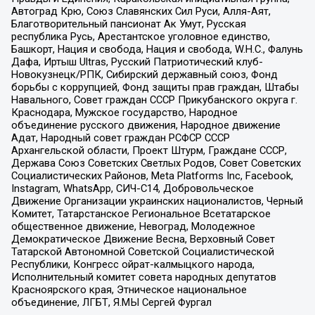
Автоград Крю, Союз Славянских Сил Руси, Алля-Аят,
Благотворительный пансионат Ак Умут, Русская
республика Русь, Арестантское уголовное единство,
Башкорт, Нация и свобода, Нация и свобода, W.H.С., Фалунь
Дафа, Иртыш Ultras, Русский Патриотический клуб-
Новокузнецк/РПК, Сибирский державный союз, Фонд
борьбы с коррупцией, Фонд защиты прав граждан, Штабы
Навального, Совет граждан СССР Прикубанского округа г.
Краснодара, Мужское государство, Народное
объединение русского движения, Народное движение
Адат, Народный совет граждан РСФСР СССР
Архангельской области, Проект Штурм, Граждане СССР,
Держава Союз Советских Светлых Родов, Совет Советских
Социалистических Районов, Meta Platforms Inc, Facebook,
Instagram, WhatsApp, СИЧ-С14, Добровольческое
Движение Организации украинских националистов, Черный
Комитет, Татарстанское Региональное Всетатарское
общественное движение, Невоград, Молодежное
Демократическое Движение Весна, Верховный Совет
Татарской Автономной Советской Социалистической
Республики, Конгресс ойрат-калмыцкого народа,
Исполнительный комитет совета народных депутатов
Красноярского края, Этническое национальное
объединение, ЛГБТ, Я.МЫ Сергей Фургал