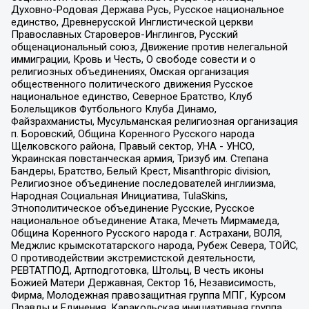
Духовно-Родовая Держава Русь, Русское национальное
единство, Древнерусской Инглистической церкви
Православных Староверов-Инглингов, Русский
общенациональный союз, Движение против нелегальной
иммиграции, Кровь и Честь, О свободе совести и о
религиозных объединениях, Омская организация
общественного политического движения Русское
национальное единство, Северное Братство, Клуб
Болельщиков Футбольного Клуба Динамо,
Файзрахманисты, Мусульманская религиозная организация
п. Боровский, Община Коренного Русского народа
Щелковского района, Правый сектор, УНА - УНСО,
Украинская повстанческая армия, Тризуб им. Степана
Бандеры, Братство, Белый Крест, Misanthropic division,
Религиозное объединение последователей инглиизма,
Народная Социальная Инициатива, TulaSkins,
Этнополитическое объединение Русские, Русское
национальное объединение Атака, Мечеть Мирмамеда,
Община Коренного Русского народа г. Астрахани, ВОЛЯ,
Меджлис крымскотатарского народа, Рубеж Севера, ТОЙС,
О противодействии экстремистской деятельности,
РЕВТАТПОД, Артподготовка, Штольц, В честь иконы
Божией Матери Державная, Сектор 16, Независимость,
Фирма, Молодежная правозащитная группа МПГ, Курсом
Правды и Единения, Каракольская инициативная группа,