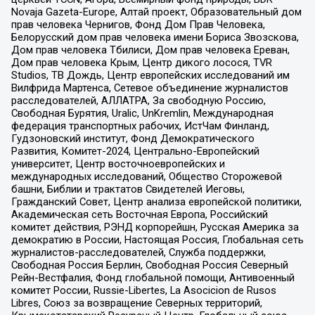
Novaja Gazeta-Europe, Алтай проект, Образовательный дом
прав человека Чернигов, Фонд Дом Прав Человека,
Белорусский дом прав человека имени Бориса Звозскова,
Дом прав человека Тбилиси, Дом прав человека Ереван,
Дом прав человека Крым, Центр дикого лосося, TVR
Studios, ТВ Дождь, Центр европейских исследований им
Вилфрида Мартенса, Сетевое объединение журналистов
расследователей, АЛЛАТРА, За свободную Россию,
Свободная Бурятия, Uralic, UnKremlin, Международная
федерация транспортных рабочих, ИстЧам Финланд,
Гудзоновский институт, Фонд Демократического
Развития, Комитет-2024, Центрально-Европейский
университет, Центр восточноевропейских и
международных исследований, Общество Сторожевой
башни, Библии и трактатов Свидетелей Иеговы,
Гражданский Совет, Центр анализа европейской политики,
Академическая сеть Восточная Европа, Российский
комитет действия, РЭНД корпорейшн, Русская Америка за
демократию в России, Настоящая Россия, Глобальная сеть
журналистов-расследователей, Служба поддержки,
Свободная Россия Берлин, Свободная Россия Северный
Рейн-Вестфалия, Фонд глобальной помощи, Антивоенный
комитет России, Russie-Libertes, La Asocicion de Rusos
Libres, Союз за возвращение Северных территорий,