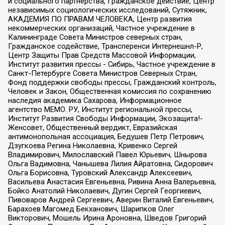
и социального партнерства, Гражданское действие, Центр
независимых социологических исследований, Сутяжник,
АКАДЕМИЯ ПО ПРАВАМ ЧЕЛОВЕКА, Центр развития
некоммерческих организаций, Частное учреждение в
Калининграде Совета Министров северных стран,
Гражданское содействие, Трансперенси Интернешнл-Р,
Центр Защиты Прав Средств Массовой Информации,
Институт развития прессы - Сибирь, Частное учреждение в
Санкт-Петербурге Совета Министров Северных Стран,
Фонд поддержки свободы прессы, Гражданский контроль,
Человек и Закон, Общественная комиссия по сохранению
наследия академика Сахарова, Информационное
агентство МЕМО. РУ, Институт региональной прессы,
Институт Развития Свободы Информации, Экозащита!-
Женсовет, Общественный вердикт, Евразийская
антимонопольная ассоциация, Бедушев Петр Петрович,
Дзугкоева Регина Николаевна, Кривенко Сергей
Владимирович, Милославский Павел Юрьевич, Шнырова
Ольга Вадимовна, Чанышева Лилия Айратовна, Сидорович
Ольга Борисовна, Туровский Александр Алексеевич,
Васильева Анастасия Евгеньевна, Ривина Анна Валерьевна,
Бойко Анатолий Николаевич, Дугин Сергей Георгиевич,
Пивоваров Андрей Сергеевич, Аверин Виталий Евгеньевич,
Барахоев Магомед Бекханович, Шарипков Олег
Викторович, Мошель Ирина Ароновна, Шведов Григорий