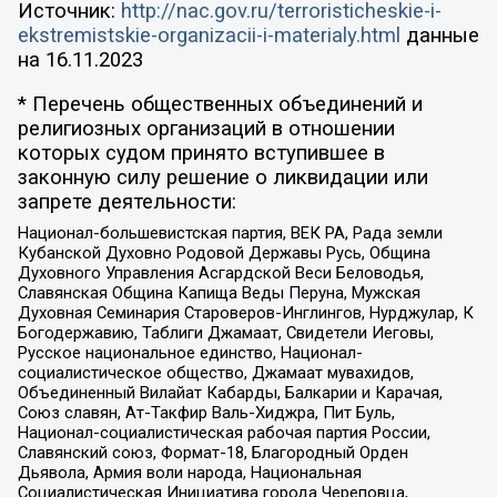
Источник:
http://nac.gov.ru/terroristicheskie-i-
ekstremistskie-organizacii-i-materialy.html
данные
на
16.11.2023
* Перечень общественных объединений и
религиозных организаций в отношении
которых судом принято вступившее в
законную силу решение о ликвидации или
запрете деятельности:
Национал-большевистская партия, ВЕК РА, Рада земли
Кубанской Духовно Родовой Державы Русь, Община
Духовного Управления Асгардской Веси Беловодья,
Славянская Община Капища Веды Перуна, Мужская
Духовная Семинария Староверов-Инглингов, Нурджулар, К
Богодержавию, Таблиги Джамаат, Свидетели Иеговы,
Русское национальное единство, Национал-
социалистическое общество, Джамаат мувахидов,
Объединенный Вилайат Кабарды, Балкарии и Карачая,
Союз славян, Ат-Такфир Валь-Хиджра, Пит Буль,
Национал-социалистическая рабочая партия России,
Славянский союз, Формат-18, Благородный Орден
Дьявола, Армия воли народа, Национальная
Социалистическая Инициатива города Череповца,