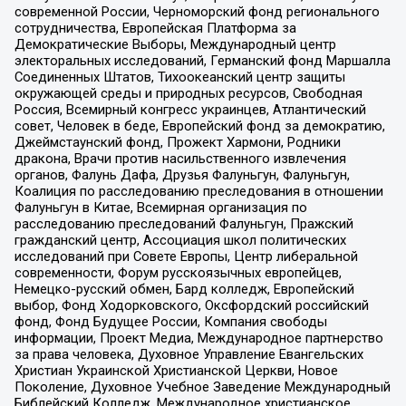
современной России, Черноморский фонд регионального
сотрудничества, Европейская Платформа за
Демократические Выборы, Международный центр
электоральных исследований, Германский фонд Маршалла
Соединенных Штатов, Тихоокеанский центр защиты
окружающей среды и природных ресурсов, Свободная
Россия, Всемирный конгресс украинцев, Атлантический
совет, Человек в беде, Европейский фонд за демократию,
Джеймстаунский фонд, Прожект Хармони, Родники
дракона, Врачи против насильственного извлечения
органов, Фалунь Дафа, Друзья Фалуньгун, Фалуньгун,
Коалиция по расследованию преследования в отношении
Фалуньгун в Китае, Всемирная организация по
расследованию преследований Фалуньгун, Пражский
гражданский центр, Ассоциация школ политических
исследований при Совете Европы, Центр либеральной
современности, Форум русскоязычных европейцев,
Немецко-русский обмен, Бард колледж, Европейский
выбор, Фонд Ходорковского, Оксфордский российский
фонд, Фонд Будущее России, Компания свободы
информации, Проект Медиа, Международное партнерство
за права человека, Духовное Управление Евангельских
Христиан Украинской Христианской Церкви, Новое
Поколение, Духовное Учебное Заведение Международный
Библейский Колледж, Международное христианское