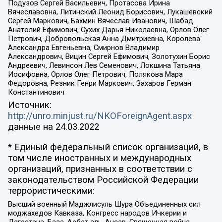
Подузов Сергей Васильевич, Протасова Ирина
Вячеславовна, Литинский Леонид Борисович, Лукашевский
Сергей Маркович, Бахмин Вячеслав Иванович, Шабад
Анатолий Ефимович, Сухих Дарья Николаевна, Орлов Олег
Петрович, Добровольская Анна Дмитриевна, Королева
Александра Евгеньевна, Смирнов Владимир
Александрович, Вицин Сергей Ефимович, Золотухин Борис
Андреевич, Левинсон Лев Семенович, Локшина Татьяна
Иосифовна, Орлов Олег Петрович, Полякова Мара
Федоровна, Резник Генри Маркович, Захаров Герман
Константинович
Источник:
http://unro.minjust.ru/NKOForeignAgent.aspx
данные на
24.03.2022
* Единый федеральный список организаций, в
том числе иностранных и международных
организаций, признанных в соответствии с
законодательством Российской Федерации
террористическими:
Высший военный Маджлисуль Шура Объединенных сил
моджахедов Кавказа, Конгресс народов Ичкерии и