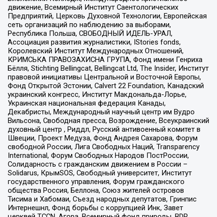
движение, Всемирный Институт Саентологических
Предприятий, Церковь Духовной Технологии, Европейская
сеть организаций по наблюдению за выборами,
Республика Польша, СВОБОДНЫЙ ИДЕЛЬ-УРАЛ,
Ассоциация развития журналистики, IStories fonds,
Королевский Институт Международных Отношений,
КРИМСЬКА ПРАВОЗАХИСНА ГРУПА, Фонд имени Генриха
Бёлля, Stichting Bellingcat, Bellingcat Ltd, The Insider, Институт
правовой инициативы Центральной и Восточной Европы,
Фонд Открытой Эстонии, Calvert 22 Foundation, Канадский
украинский конгресс, Институт Макдональда-Лорье,
Украинская национальная федерация Канады,
Декабристы, Международный научный центр им Вудро
Вильсона, Свободная пресса, Возрождение, Всеукраинский
духовный центр , Риддл, Русский антивоенный комитет в
Швеции, Проект Медуза, Фонд Андрея Сахарова, Форум
свободной России, Лига Свободных Наций, Transparеncy
International, Форум Свободных Народов ПостРоссии,
Солидарность с гражданским движением в России –
Solidarus, КрымSOS, Свободный университет, Институт
государственного управления, Форум гражданского
общества Россия, Беллона, Союз жителей островов
Тисима и Хабомаи, Съезд народных депутатов, Гринпис
Интернешнл, Фонд борьбы с коррупцией Инк, Завет
церквей TCCN, Агора, Всемирный фонд природы, BDR