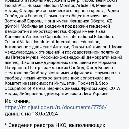
Крымскотатарский Ресурсный Центр, Глобальный союз
IndustriALL, Russian Election Monitor, Article 19, Мнение
медиа, Федерация анархического черного креста, Радио
Свободная Европа, Германское общество изучения
Восточной Европы, Фонд имени Фридриха Эберта, XZ
gGmbH, Мобильная академия поддержки гендерной
демократии и миротворчества, Форум имени Льва
Копелева, American Councils for International Education,
Cultural Vistas, Institute of International Education,
Антивоенное движение Антальи, Открытый диалог, Школа
международных отношений и государственной политики
им Питера Мунка, Российско-канадский демократический
альянс, Школа международных отношений им Нормана
Патерсона, Центр Гражданских Свобод, Фонд Бориса
Немцова за Свободу, Фонд имени Фридриха Науманна за
свободу, Феминистское антивоенное сопротивление,
Комитет независимости Ингушетии, Прометей, Stop
Occupation of Karelia, Вернись живым, Фридом Хаус, СОТА
медиа, Либерально-демократическая Лига Украины
Источник:
https://minjust.gov.ru/ru/documents/7756/
данные на
13.05.2024
* Сведения реестра НКО, выполняющих