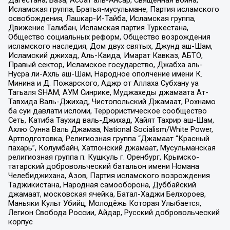
Дагестана, База, Асбат аль-Ансар, Священная война,
Исламская группа, Братья-мусульмане, Партия исламского
освобождения, Лашкар-И-Тайба, Исламская группа,
Движение Талибан, Исламская партия Туркестана,
Общество социальных реформ, Общество возрождения
исламского наследия, Дом двух святых, Джунд аш-Шам,
Исламский джихад, Аль-Каида, Имарат Кавказ, АБТО,
Правый сектор, Исламское государство, Джабха аль-
Нусра ли-Ахль аш-Шам, Народное ополчение имени К.
Минина и Д. Пожарского, Аджр от Аллаха Субхану уа
Тагьаля SHAM, АУМ Синрике, Муджахеды джамаата Ат-
Тавхида Валь-Джихад, Чистопольский Джамаат, Рохнамо
ба суи давлати исломи, Террористическое сообщество
Сеть, Катиба Таухид валь-Джихад, Хайят Тахрир аш-Шам,
Ахлю Сунна Валь Джамаа, National Socialism/White Power,
Артподготовка, Религиозная группа “Джамаат “Красный
пахарь”, Колумбайн, Хатлонский джамаат, Мусульманская
религиозная группа п. Кушкуль г. Оренбург, Крымско-
татарский добровольческий батальон имени Номана
Челебиджихана, Азов, Партия исламского возрождения
Таджикистана, Народная самооборона, Дуббайский
джамаат, московская ячейка, Батал-Хаджи Белхороев,
Маньяки Культ Убийц, Молодёжь Которая Улыбается,
Легион Свобода России, Айдар, Русский добровольческий
корпус