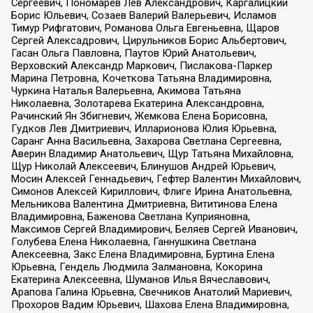
Сергеевич, Пономарев Лев Александрович, Каргалицкий
Борис Юльевич, Созаев Валерий Валерьевич, Исламов
Тимур Рифгатович, Романова Ольга Евгеньевна, Щаров
Сергей Алексадрович, Цирульников Борис Альбертович,
Гасан Ольга Павловна, Паутов Юрий Анатольевич,
Верховский Александр Маркович, Пислакова-Паркер
Марина Петровна, Кочеткова Татьяна Владимировна,
Чуркина Наталья Валерьевна, Акимова Татьяна
Николаевна, Золотарева Екатерина Александровна,
Рачинский Ян Збигневич, Жемкова Елена Борисовна,
Гудков Лев Дмитриевич, Илларионова Юлия Юрьевна,
Саранг Анна Васильевна, Захарова Светлана Сергеевна,
Аверин Владимир Анатольевич, Щур Татьяна Михайловна,
Щур Николай Алексеевич, Блинушов Андрей Юрьевич,
Мосин Алексей Геннадьевич, Гефтер Валентин Михайлович,
Симонов Алексей Кириллович, Флиге Ирина Анатольевна,
Мельникова Валентина Дмитриевна, Вититинова Елена
Владимировна, Баженова Светлана Куприяновна,
Максимов Сергей Владимирович, Беляев Сергей Иванович,
Голубева Елена Николаевна, Ганнушкина Светлана
Алексеевна, Закс Елена Владимировна, Буртина Елена
Юрьевна, Гендель Людмила Залмановна, Кокорина
Екатерина Алексеевна, Шуманов Илья Вячеславович,
Арапова Галина Юрьевна, Свечников Анатолий Мариевич,
Прохоров Вадим Юрьевич, Шахова Елена Владимировна,