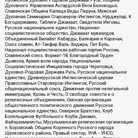
Духовного Управления Асгардской Веси Беловодья,
Славянская Община Капища Веды Перуна, Мужская
Духовная Семинария Староверов-Инглингов, Нурджулар, К
Богодержавию, Таблиги Джамаат, Свидетели Иеговы,
Русское национальное единство, Национал-
социалистическое общество, Джамаат мувахидов,
Объединенный Вилайат Кабарды, Балкарии и Карачая,
Союз славян, Ат-Такфир Валь-Хиджра, Пит Буль,
Национал-социалистическая рабочая партия России,
Славянский союз, Формат-18, Благородный Орден
Дьявола, Армия воли народа, Национальная
Социалистическая Инициатива города Череповца,
Духовно-Родовая Держава Русь, Русское национальное
единство, Древнерусской Инглистической церкви
Православных Староверов-Инглингов, Русский
общенациональный союз, Движение против нелегальной
иммиграции, Кровь и Честь, О свободе совести и о
религиозных объединениях, Омская организация
общественного политического движения Русское
национальное единство, Северное Братство, Клуб
Болельщиков Футбольного Клуба Динамо,
Файзрахманисты, Мусульманская религиозная организация
п. Боровский, Община Коренного Русского народа
Щелковского района, Правый сектор, УНА - УНСО,