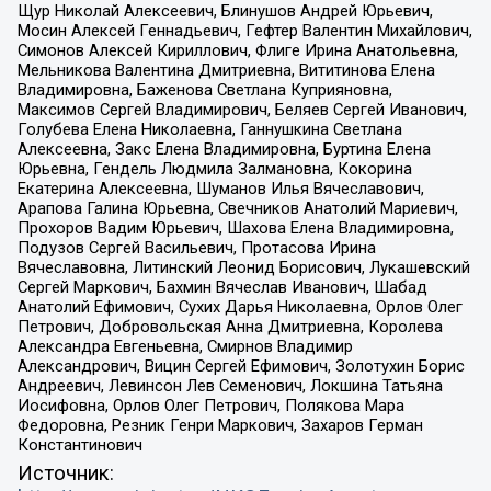
Щур Николай Алексеевич, Блинушов Андрей Юрьевич,
Мосин Алексей Геннадьевич, Гефтер Валентин Михайлович,
Симонов Алексей Кириллович, Флиге Ирина Анатольевна,
Мельникова Валентина Дмитриевна, Вититинова Елена
Владимировна, Баженова Светлана Куприяновна,
Максимов Сергей Владимирович, Беляев Сергей Иванович,
Голубева Елена Николаевна, Ганнушкина Светлана
Алексеевна, Закс Елена Владимировна, Буртина Елена
Юрьевна, Гендель Людмила Залмановна, Кокорина
Екатерина Алексеевна, Шуманов Илья Вячеславович,
Арапова Галина Юрьевна, Свечников Анатолий Мариевич,
Прохоров Вадим Юрьевич, Шахова Елена Владимировна,
Подузов Сергей Васильевич, Протасова Ирина
Вячеславовна, Литинский Леонид Борисович, Лукашевский
Сергей Маркович, Бахмин Вячеслав Иванович, Шабад
Анатолий Ефимович, Сухих Дарья Николаевна, Орлов Олег
Петрович, Добровольская Анна Дмитриевна, Королева
Александра Евгеньевна, Смирнов Владимир
Александрович, Вицин Сергей Ефимович, Золотухин Борис
Андреевич, Левинсон Лев Семенович, Локшина Татьяна
Иосифовна, Орлов Олег Петрович, Полякова Мара
Федоровна, Резник Генри Маркович, Захаров Герман
Константинович
Источник: