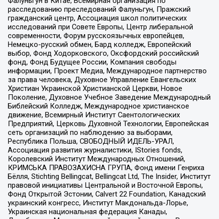
Фалуньгун в Китае, Всемирная организация по
расследованию преследований Фалуньгун, Пражский
гражданский центр, Ассоциация школ политических
исследований при Совете Европы, Центр либеральной
современности, Форум русскоязычных европейцев,
Немецко-русский обмен, Бард колледж, Европейский
выбор, Фонд Ходорковского, Оксфордский российский
фонд, Фонд Будущее России, Компания свободы
информации, Проект Медиа, Международное партнерство
за права человека, Духовное Управление Евангельских
Христиан Украинской Христианской Церкви, Новое
Поколение, Духовное Учебное Заведение Международный
Библейский Колледж, Международное христианское
движение, Всемирный Институт Саентологических
Предприятий, Церковь Духовной Технологии, Европейская
сеть организаций по наблюдению за выборами,
Республика Польша, СВОБОДНЫЙ ИДЕЛЬ-УРАЛ,
Ассоциация развития журналистики, IStories fonds,
Королевский Институт Международных Отношений,
КРИМСЬКА ПРАВОЗАХИСНА ГРУПА, Фонд имени Генриха
Бёлля, Stichting Bellingcat, Bellingcat Ltd, The Insider, Институт
правовой инициативы Центральной и Восточной Европы,
Фонд Открытой Эстонии, Calvert 22 Foundation, Канадский
украинский конгресс, Институт Макдональда-Лорье,
Украинская национальная федерация Канады,