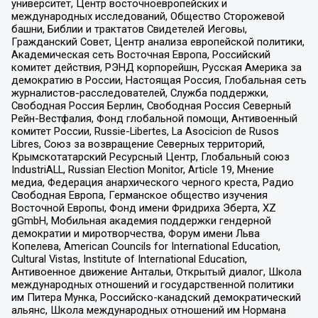
университет, Центр восточноевропейских и
международных исследований, Общество Сторожевой
башни, Библии и трактатов Свидетелей Иеговы,
Гражданский Совет, Центр анализа европейской политики,
Академическая сеть Восточная Европа, Российский
комитет действия, РЭНД корпорейшн, Русская Америка за
демократию в России, Настоящая Россия, Глобальная сеть
журналистов-расследователей, Служба поддержки,
Свободная Россия Берлин, Свободная Россия Северный
Рейн-Вестфалия, Фонд глобальной помощи, Антивоенный
комитет России, Russie-Libertes, La Asocicion de Rusos
Libres, Союз за возвращение Северных территорий,
Крымскотатарский Ресурсный Центр, Глобальный союз
IndustriALL, Russian Election Monitor, Article 19, Мнение
медиа, Федерация анархического черного креста, Радио
Свободная Европа, Германское общество изучения
Восточной Европы, Фонд имени Фридриха Эберта, XZ
gGmbH, Мобильная академия поддержки гендерной
демократии и миротворчества, Форум имени Льва
Копелева, American Councils for International Education,
Cultural Vistas, Institute of International Education,
Антивоенное движение Антальи, Открытый диалог, Школа
международных отношений и государственной политики
им Питера Мунка, Российско-канадский демократический
альянс, Школа международных отношений им Нормана