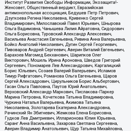
Институт Развития Свободы Информации, Экозащита!-
Женсовет, Общественный вердикт, Евразийская
антимонопольная ассоциация, Бедушев Петр Петрович,
Дзугкоева Регина Николаевна, Кривенко Сергей
Владимирович, Милославский Павел Юрьевич, Шнырова
Ольга Вадимовна, Чанышева Лилия Айратовна, Сидорович
Ольга Борисовна, Туровский Александр Алексеевич,
Васильева Анастасия Евгеньевна, Ривина Анна Валерьевна,
Бойко Анатолий Николаевич, Дугин Сергей Георгиевич,
Пивоваров Андрей Сергеевич, Аверин Виталий Евгеньевич,
Барахоев Магомед Бекханович, Шарипков Олег
Викторович, Мошель Ирина Ароновна, Шведов Григорий
Сергеевич, Пономарев Лев Александрович, Каргалицкий
Борис Юльевич, Созаев Валерий Валерьевич, Исламов
Тимур Рифгатович, Романова Ольга Евгеньевна, Щаров
Сергей Алексадрович, Цирульников Борис Альбертович,
Гасан Ольга Павловна, Паутов Юрий Анатольевич,
Верховский Александр Маркович, Пислакова-Паркер
Марина Петровна, Кочеткова Татьяна Владимировна,
Чуркина Наталья Валерьевна, Акимова Татьяна
Николаевна, Золотарева Екатерина Александровна,
Рачинский Ян Збигневич, Жемкова Елена Борисовна,
Гудков Лев Дмитриевич, Илларионова Юлия Юрьевна,
Саранг Анна Васильевна, Захарова Светлана Сергеевна,
Аверин Владимир Анатольевич, Щур Татьяна Михайловна,