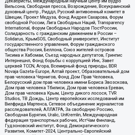
Декабристы, Международный научный центр им Вудро
Вильсона, Свободная пресса, Возрождение, Всеукраинский
духовный центр , Риддл, Русский антивоенный комитет в
Швеции, Проект Медуза, Фонд Андрея Сахарова, Форум
свободной России, Лига Свободных Наций, Transparеncy
International, Форум Свободных Народов ПостРоссии,
Солидарность с гражданским движением в России –
Solidarus, КрымSOS, Свободный университет, Институт
государственного управления, Форум гражданского
общества Россия, Беллона, Союз жителей островов
Тисима и Хабомаи, Съезд народных депутатов, Гринпис
Интернешнл, Фонд борьбы с коррупцией Инк, Завет
церквей TCCN, Агора, Всемирный фонд природы, BDR
Novaja Gazeta-Europe, Алтай проект, Образовательный дом
прав человека Чернигов, Фонд Дом Прав Человека,
Белорусский дом прав человека имени Бориса Звозскова,
Дом прав человека Тбилиси, Дом прав человека Ереван,
Дом прав человека Крым, Центр дикого лосося, TVR
Studios, ТВ Дождь, Центр европейских исследований им
Вилфрида Мартенса, Сетевое объединение журналистов
расследователей, АЛЛАТРА, За свободную Россию,
Свободная Бурятия, Uralic, UnKremlin, Международная
федерация транспортных рабочих, ИстЧам Финланд,
Гудзоновский институт, Фонд Демократического
Развития, Комитет-2024, Центрально-Европейский