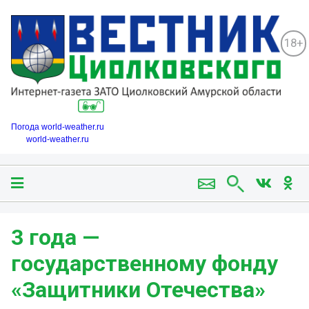
18+
Погода world-weather.ru
world-weather.ru
3 года —
государственному фонду
«Защитники Отечества»