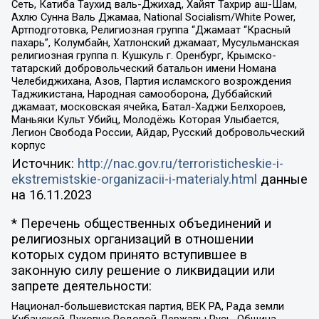
Сеть, Катиба Таухид валь-Джихад, Хайят Тахрир аш-Шам,
Ахлю Сунна Валь Джамаа, National Socialism/White Power,
Артподготовка, Религиозная группа “Джамаат “Красный
пахарь”, Колумбайн, Хатлонский джамаат, Мусульманская
религиозная группа п. Кушкуль г. Оренбург, Крымско-
татарский добровольческий батальон имени Номана
Челебиджихана, Азов, Партия исламского возрождения
Таджикистана, Народная самооборона, Дуббайский
джамаат, московская ячейка, Батал-Хаджи Белхороев,
Маньяки Культ Убийц, Молодёжь Которая Улыбается,
Легион Свобода России, Айдар, Русский добровольческий
корпус
Источник:
http://nac.gov.ru/terroristicheskie-i-
ekstremistskie-organizacii-i-materialy.html
данные
на
16.11.2023
* Перечень общественных объединений и
религиозных организаций в отношении
которых судом принято вступившее в
законную силу решение о ликвидации или
запрете деятельности:
Национал-большевистская партия, ВЕК РА, Рада земли
Кубанской Духовно Родовой Державы Русь, Община