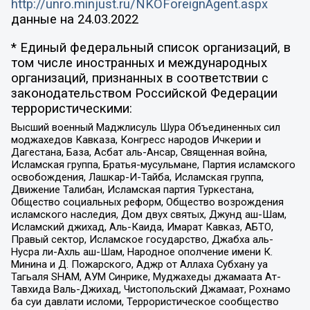
http://unro.minjust.ru/NKOForeignAgent.aspx
данные на
24.03.2022
* Единый федеральный список организаций, в
том числе иностранных и международных
организаций, признанных в соответствии с
законодательством Российской Федерации
террористическими:
Высший военный Маджлисуль Шура Объединенных сил
моджахедов Кавказа, Конгресс народов Ичкерии и
Дагестана, База, Асбат аль-Ансар, Священная война,
Исламская группа, Братья-мусульмане, Партия исламского
освобождения, Лашкар-И-Тайба, Исламская группа,
Движение Талибан, Исламская партия Туркестана,
Общество социальных реформ, Общество возрождения
исламского наследия, Дом двух святых, Джунд аш-Шам,
Исламский джихад, Аль-Каида, Имарат Кавказ, АБТО,
Правый сектор, Исламское государство, Джабха аль-
Нусра ли-Ахль аш-Шам, Народное ополчение имени К.
Минина и Д. Пожарского, Аджр от Аллаха Субхану уа
Тагьаля SHAM, АУМ Синрике, Муджахеды джамаата Ат-
Тавхида Валь-Джихад, Чистопольский Джамаат, Рохнамо
ба суи давлати исломи, Террористическое сообщество