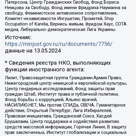
Патерсона, Центр Гражданских Свобод, Фонд Бориса
Немцова за Свободу, Фонд имени Фридриха Науманна за
свободу, Феминистское антивоенное сопротивление,
Комитет независимости Ингушетии, Прометей, Stop
Occupation of Karelia, Вернись живым, Фридом Хаус, СОТА
медиа, Либерально-демократическая Лига Украины
Источник:
https://minjust.gov.ru/ru/documents/7756/
данные на
13.05.2024
* Сведения реестра НКО, выполняющих
функции иностранного агента:
Лилит, Правозащитная группа Гражданин.Армия.Право,
Нижегородский центр немецкой и европейской культуры,
Центр гендерных исследований, Фонд защиты прав
граждан Штаб, Институт права и публичной политики,
Фонд борьбы с коррупцией, Альянс врачей,
НАСИЛИЮ.НЕТ, Мы против СПИДа, СВЕЧА, Гуманитарное
действие, Открытый Петербург, Лига Избирателей,
Правовая инициатива, Гражданский Союз, Хасдей
Ерушалаим, Центр поддержки и содействия развитию
средств массовой информации, Горячая Линия, В защиту
прав заключенных, Институт глобализации и социальных