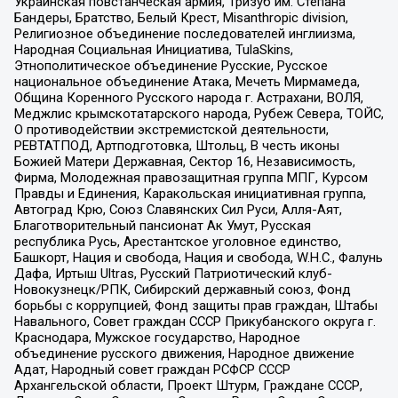
Украинская повстанческая армия, Тризуб им. Степана
Бандеры, Братство, Белый Крест, Misanthropic division,
Религиозное объединение последователей инглиизма,
Народная Социальная Инициатива, TulaSkins,
Этнополитическое объединение Русские, Русское
национальное объединение Атака, Мечеть Мирмамеда,
Община Коренного Русского народа г. Астрахани, ВОЛЯ,
Меджлис крымскотатарского народа, Рубеж Севера, ТОЙС,
О противодействии экстремистской деятельности,
РЕВТАТПОД, Артподготовка, Штольц, В честь иконы
Божией Матери Державная, Сектор 16, Независимость,
Фирма, Молодежная правозащитная группа МПГ, Курсом
Правды и Единения, Каракольская инициативная группа,
Автоград Крю, Союз Славянских Сил Руси, Алля-Аят,
Благотворительный пансионат Ак Умут, Русская
республика Русь, Арестантское уголовное единство,
Башкорт, Нация и свобода, Нация и свобода, W.H.С., Фалунь
Дафа, Иртыш Ultras, Русский Патриотический клуб-
Новокузнецк/РПК, Сибирский державный союз, Фонд
борьбы с коррупцией, Фонд защиты прав граждан, Штабы
Навального, Совет граждан СССР Прикубанского округа г.
Краснодара, Мужское государство, Народное
объединение русского движения, Народное движение
Адат, Народный совет граждан РСФСР СССР
Архангельской области, Проект Штурм, Граждане СССР,