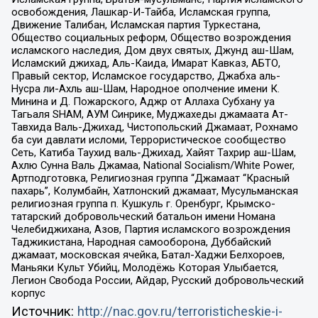
освобождения, Лашкар-И-Тайба, Исламская группа,
Движение Талибан, Исламская партия Туркестана,
Общество социальных реформ, Общество возрождения
исламского наследия, Дом двух святых, Джунд аш-Шам,
Исламский джихад, Аль-Каида, Имарат Кавказ, АБТО,
Правый сектор, Исламское государство, Джабха аль-
Нусра ли-Ахль аш-Шам, Народное ополчение имени К.
Минина и Д. Пожарского, Аджр от Аллаха Субхану уа
Тагьаля SHAM, АУМ Синрике, Муджахеды джамаата Ат-
Тавхида Валь-Джихад, Чистопольский Джамаат, Рохнамо
ба суи давлати исломи, Террористическое сообщество
Сеть, Катиба Таухид валь-Джихад, Хайят Тахрир аш-Шам,
Ахлю Сунна Валь Джамаа, National Socialism/White Power,
Артподготовка, Религиозная группа “Джамаат “Красный
пахарь”, Колумбайн, Хатлонский джамаат, Мусульманская
религиозная группа п. Кушкуль г. Оренбург, Крымско-
татарский добровольческий батальон имени Номана
Челебиджихана, Азов, Партия исламского возрождения
Таджикистана, Народная самооборона, Дуббайский
джамаат, московская ячейка, Батал-Хаджи Белхороев,
Маньяки Культ Убийц, Молодёжь Которая Улыбается,
Легион Свобода России, Айдар, Русский добровольческий
корпус
Источник:
http://nac.gov.ru/terroristicheskie-i-