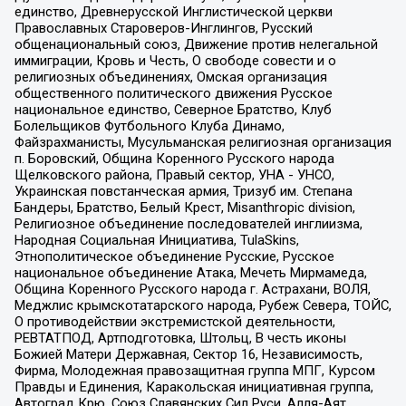
единство, Древнерусской Инглистической церкви
Православных Староверов-Инглингов, Русский
общенациональный союз, Движение против нелегальной
иммиграции, Кровь и Честь, О свободе совести и о
религиозных объединениях, Омская организация
общественного политического движения Русское
национальное единство, Северное Братство, Клуб
Болельщиков Футбольного Клуба Динамо,
Файзрахманисты, Мусульманская религиозная организация
п. Боровский, Община Коренного Русского народа
Щелковского района, Правый сектор, УНА - УНСО,
Украинская повстанческая армия, Тризуб им. Степана
Бандеры, Братство, Белый Крест, Misanthropic division,
Религиозное объединение последователей инглиизма,
Народная Социальная Инициатива, TulaSkins,
Этнополитическое объединение Русские, Русское
национальное объединение Атака, Мечеть Мирмамеда,
Община Коренного Русского народа г. Астрахани, ВОЛЯ,
Меджлис крымскотатарского народа, Рубеж Севера, ТОЙС,
О противодействии экстремистской деятельности,
РЕВТАТПОД, Артподготовка, Штольц, В честь иконы
Божией Матери Державная, Сектор 16, Независимость,
Фирма, Молодежная правозащитная группа МПГ, Курсом
Правды и Единения, Каракольская инициативная группа,
Автоград Крю, Союз Славянских Сил Руси, Алля-Аят,