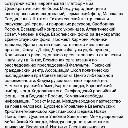
сотрудничества, Европейская Платформа за
Демократические Выборы, Международный центр
электоральных исследований, Германский фонд Маршалла
Соединенных Штатов, Тихоокеанский центр защиты
окружающей среды и природных ресурсов, Свободная
Россия, Всемирный конгресс украинцев, Атлантический
совет, Человек в беде, Европейский фонд за демократию,
Джеймстаунский фонд, Прожект Хармони, Родники
дракона, Врачи против насильственного извлечения
органов, Фалунь Дафа, Друзья Фалуньгун, Фалуньгун,
Коалиция по расследованию преследования в отношении
Фалуньгун в Китае, Всемирная организация по
расследованию преследований Фалуньгун, Пражский
гражданский центр, Ассоциация школ политических
исследований при Совете Европы, Центр либеральной
современности, Форум русскоязычных европейцев,
Немецко-русский обмен, Бард колледж, Европейский
выбор, Фонд Ходорковского, Оксфордский российский
фонд, Фонд Будущее России, Компания свободы
информации, Проект Медиа, Международное партнерство
за права человека, Духовное Управление Евангельских
Христиан Украинской Христианской Церкви, Новое
Поколение, Духовное Учебное Заведение Международный
Библейский Колледж, Международное христианское
движение, Всемирный Институт Саентологических