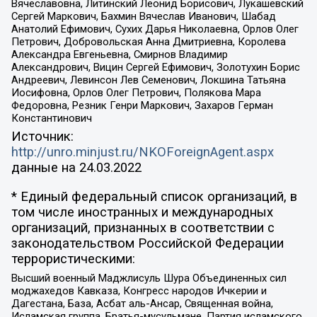
Вячеславовна, Литинский Леонид Борисович, Лукашевский
Сергей Маркович, Бахмин Вячеслав Иванович, Шабад
Анатолий Ефимович, Сухих Дарья Николаевна, Орлов Олег
Петрович, Добровольская Анна Дмитриевна, Королева
Александра Евгеньевна, Смирнов Владимир
Александрович, Вицин Сергей Ефимович, Золотухин Борис
Андреевич, Левинсон Лев Семенович, Локшина Татьяна
Иосифовна, Орлов Олег Петрович, Полякова Мара
Федоровна, Резник Генри Маркович, Захаров Герман
Константинович
Источник:
http://unro.minjust.ru/NKOForeignAgent.aspx
данные на
24.03.2022
* Единый федеральный список организаций, в
том числе иностранных и международных
организаций, признанных в соответствии с
законодательством Российской Федерации
террористическими:
Высший военный Маджлисуль Шура Объединенных сил
моджахедов Кавказа, Конгресс народов Ичкерии и
Дагестана, База, Асбат аль-Ансар, Священная война,
Исламская группа, Братья-мусульмане, Партия исламского