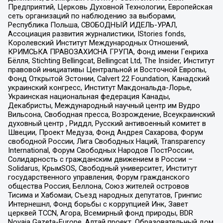
Предприятий, Церковь Духовной Технологии, Европейская
сеть организаций по наблюдению за выборами,
Республика Польша, СВОБОДНЫЙ ИДЕЛЬ-УРАЛ,
Ассоциация развития журналистики, IStories fonds,
Королевский Институт Международных Отношений,
КРИМСЬКА ПРАВОЗАХИСНА ГРУПА, Фонд имени Генриха
Бёлля, Stichting Bellingcat, Bellingcat Ltd, The Insider, Институт
правовой инициативы Центральной и Восточной Европы,
Фонд Открытой Эстонии, Calvert 22 Foundation, Канадский
украинский конгресс, Институт Макдональда-Лорье,
Украинская национальная федерация Канады,
Декабристы, Международный научный центр им Вудро
Вильсона, Свободная пресса, Возрождение, Всеукраинский
духовный центр , Риддл, Русский антивоенный комитет в
Швеции, Проект Медуза, Фонд Андрея Сахарова, Форум
свободной России, Лига Свободных Наций, Transparеncy
International, Форум Свободных Народов ПостРоссии,
Солидарность с гражданским движением в России –
Solidarus, КрымSOS, Свободный университет, Институт
государственного управления, Форум гражданского
общества Россия, Беллона, Союз жителей островов
Тисима и Хабомаи, Съезд народных депутатов, Гринпис
Интернешнл, Фонд борьбы с коррупцией Инк, Завет
церквей TCCN, Агора, Всемирный фонд природы, BDR
Novaja Gazeta-Europe, Алтай проект, Образовательный дом