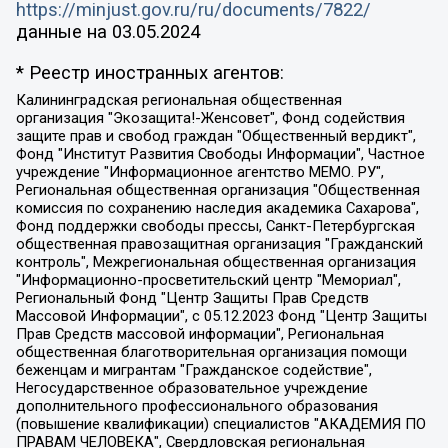
https://minjust.gov.ru/ru/documents/7822/
данные на
03.05.2024
* Реестр иностранных агентов:
Калининградская региональная общественная организация "Экозащита!-Женсовет", Фонд содействия защите прав и свобод граждан "Общественный вердикт", Фонд "Институт Развития Свободы Информации", Частное учреждение "Информационное агентство МЕМО. РУ", Региональная общественная организация "Общественная комиссия по сохранению наследия академика Сахарова", Фонд поддержки свободы прессы, Санкт-Петербургская общественная правозащитная организация "Гражданский контроль", Межрегиональная общественная организация "Информационно-просветительский центр "Мемориал", Региональный Фонд "Центр Защиты Прав Средств Массовой Информации", с 05.12.2023 Фонд "Центр Защиты Прав Средств массовой информации", Региональная общественная благотворительная организация помощи беженцам и мигрантам "Гражданское содействие", Негосударственное образовательное учреждение дополнительного профессионального образования (повышение квалификации) специалистов "АКАДЕМИЯ ПО ПРАВАМ ЧЕЛОВЕКА", Свердловская региональная общественная организация "Сутяжник", Автономная некоммерческая организация "Центр независимых социологических исследований", Союз общественных объединений "Российский исследовательский центр по правам человека", Региональное общественное учреждение научно-информационный центр "МЕМОРИАЛ", Некоммерческая организация "Фонд защиты гласности", Автономная некоммерческая организация "Институт прав человека", Городская общественная организация "Екатеринбургское общество "МЕМОРИАЛ", Городская общественная организация "Рязанское историко-просветительское и правозащитное общество "Мемориал" (Рязанский Мемориал), Челябинский региональный орган общественной самодеятельности – женское общественное объединение "Женщины Евразии", Челябинский региональный орган общественной самодеятельности "Уральская правозащитная группа", Фонд содействия защите здоровья и социальной справедливости имени Андрея Рылькова, Автономная Некоммерческая Организация "Аналитический Центр Юрия Левады", Автономная некоммерческая организация социальной поддержки населения "Проект Апрель", Региональная общественная организация помощи женщинам и детям, находящимся в кризисной ситуации "Информационно-методический центр "Анна", Фонд содействия развитию массовых коммуникаций и правовому просвещению "Так-так-Так", Фонд содействия устойчивому развитию "Серебряная тайга", Свердловский региональный общественный фонд социальных проектов "Новое время", "Idel.Реалии", Кавказ.Реалии, Крым.Реалии, Телеканал Настоящее Время, Татаро-башкирская служба Радио Свобода (Azatliq Radiosi), Радио Свободная Европа/Радио Свобода (PCE/PC), "Сибирь.Реалии", "Фактограф", Благотворительный фонд помощи осужденным и их семьям, Автономная некоммерческая организация "Институт глобализации и социальных движений", Фонд "В защиту прав заключенных", Частное учреждение "Центр поддержки и содействия развитию средств массовой информации", Пензенский региональный общественный благотворительный фонд "Гражданский союз", "Север.Реалии", Некоммерческая организация Фонд "Правовая инициатива", Общество с ограниченной ответственностью "Радио Свободная Европа/Радио Свобода", Чешское информационное агентство "MEDIUM-ORIENT", Красноярская региональная общественная организация "Мы против СПИДа", Камалягин Денис Николаевич, Маркелов Сергей Евгеньевич, Пономарев Лев Александрович, Савицкая Людмила Алексеевна, Автономная некоммерческая организация "Центр по работе с проблемой насилия "НАСИЛИЮ.НЕТ", Межрегиональный профессиональный союз работников здравоохранения "Альянс врачей", Юридическое лицо, зарегистрированное в Латвийской Республике, SIA "Medusa Project" (регистрационный номер 40103797863, дата регистрации 10.06.2014), Некоммерческая организация "Фонд по борьбе с коррупцией", Автономная некоммерческая организация "Институт права и публичной политики", Баданин Роман Сергеевич, Гликин Максим Александрович, Железнова Мария Михайловна, Лукьянова Юлия Сергеевна, Маетная Елизавета Витальевна, Маняхин Петр Борисович, Чуракова Ольга Владимировна, Ярош Юлия Петровна, Юридическое лицо "The Insider SIA", зарегистрированное в Риге, Латвийская Республика (дата регистрации 26.06.2015), являющееся администратором доменного имени интернет-издания "The Insider SIA", https://theins.ru, Постернак Алексей Евгеньевич, Рубин Михаил Аркадьевич, Анин Роман Александрович, Юридическое лицо Istories fonds, зарегистрированное в Латвийской Республике (регистрационный номер 50008295751, дата регистрации 24.02.2020), Великовский Дмитрий Александрович, Долинина Ирина Николаевна, Мароховская Алеся Алексеевна, Шлейнов Роман Юрьевич, Шмагун Олеся Валентиновна, Общество с ограниченной ответственностью "Альтаир 2021", Общество с ограниченной ответственностью "Вега 2021", Общество с ограниченной ответственностью "Главный редактор 2021", Общество с ограниченной ответственностью "Ромашки монолит", Важенков Артем Валерьевич, Ивановская областная общественная организация "Центр гендерных исследований", Гурман Юрий Альбертович, Медиапроект "ОВД-Инфо", Егоров Владимир Владимирович, Жилинский Владимир Александрович, Общество с ограниченной ответственностью "ЗП", Иванова София Юрьевна, Карезина Инна Павловна, Кильтау Екатерина Викторовна, Петров Алексей Викторович, Пискунов Сергей Евгеньевич, Смирнов Сергей Сергеевич, Тихонов Михаил Сергеевич, Общество с ограниченной ответственностью "ЖУРНАЛИСТ-ИНОСТРАННЫЙ АГЕНТ", Арапова Галина Юрьевна, Вольтская Татьяна Анатольевна, Американская компания "Mason G.E.S. Anonymous Foundation" (США), являющаяся владельцем интернет-издания https://mnews.world/, Компания "Stichting Bellingcat", зарегистрированная в Нидерландах (дата регистрации 11.07.2018), Захаров Андрей Вячеславович, Клепиковская Екатерина Дмитриевна, Общество с ограниченной ответственностью "МЕМО", Перл Роман Александрович, Симонов Евгений Алексеевич, Соловьева Елена Анатольевна, Сотников Даниил Владимирович, Сурначева Елизавета Дмитриевна, Автономная некоммерческая организация по защите прав человека и информированию населения "Якутия – Наше Мнение", Общество с ограниченной ответственностью "Москоу диджитал медиа", с 26.01.2023 Общество с ограниченной ответственностью "Чайка Белые сады", Ветошкина Валерия Валерьевна, Заговора Максим Александрович, Межрегиональное общественное движение "Российская ЛГБТ - сеть", Оленичев Максим Владимирович, Павлов Иван Юрьевич, Скворцова Елена Сергеевна, Общество с ограниченной ответственностью "Как бы инагент", Кочетков Игорь Викторович, Общество с ограниченной ответственностью "Честные выборы", Еланчик Олег Александрович, Общество с ограниченной ответственностью "Нобелевский призыв", Гималова Регина Эмилевна, Григорьев Андрей Валерьевич, Григорьева Алина Александровна, Ассоциация по содействию защите прав призывников, альтернативнослужащих и военнослужащих "Правозащитная группа "Гражданин.Армия.Право", Хисамова Регина Фаритовна, Автономная некоммерческая организация по реализации социально-правовых программ "Лилит", Дальневосточное общественное движение "Маяк", Санкт-Петербургская ЛГБТ-инициативная группа "Выход", Инициативная группа ЛГБТ+ "Реверс", Алексеев Андрей Викторович, Бекбулатова Таисия Львовна, Беляев Иван Михайлович, Владыкина Елена Сергеевна, Гельман Марат Александрович, Никульшина Вероника Юрьевна, Толоконникова Надежда Андреевна, Шендерович Виктор Анатольевич, Общество с ограниченной ответственностью "Данное сообщение", Общество с ограниченной ответственностью Издательский дом "Новая глава", Айнбиндер Александра Александровна, Московский комьюнити-центр для ЛГБТ+инициатив, Благотворительный фонд развития филантропии, Deutsche Welle (Германия, Kurt-Schumacher-Strasse 3, 53113 Bonn), Борзунова Мария Михайловна, Воробьев Виктор Викторович, Голубева Анна Львовна, Константинова Алла Михайловна, Малкова Ирина Владимировна, Мурадов Мурад Абдулгалимович, Осетинская Елизавета Николаевна, Понасенков Евгений Николаевич, Ганапольский Матвей Юрьевич, Киселев Евгений Алексеевич, Борухович Ирина Григорьевна, Дремин Иван Тимофеевич, Дубровский Дмитрий Викторович, Красноярская региональная общественная организация поддержки и развития альтернативных образовательных технологий и межкультурных коммуникаций "ИНТЕРРА", Маяковская Екатерина Алексеевна, Фейгин Марк Захарович, Филимонов Андрей Викторович, Дзугкоева Регина Николаевна, Доброхотов Роман Александрович, Дудь Юрий Александрович, Елкин Сергей Владимирович, Кругликов Кирилл Игоревич, Сабунаева Мария Леонидовна, Семенов Алексей Владимирович, Шаинян Карен Багратович, Шульман Екатерина Михайловна, Асафьев Артур Валерьевич, Вахштайн Виктор Семенович, Венедиктов Алексей Алексеевич, Лушникова Екатерина Евгеньевна, Волков Леонид Михайлович, Невзоров Александр Глебович, Пархоменко Сергей Борисович, Сироткин Ярослав Николаевич, Кара-Мурза Владимир Владимирович, Баранова Наталья Владимировна, Гозман Леонид Яковлевич, Кагарлицкий Борис Юльевич, Климарев Михаил Валерьевич, Милов Владимир Станиславович, Автономная некоммерческая организация Краснодарский центр современного искусства "Типография", Моргенштерн Алишер Тагирович, Соболь Любовь Эдуардовна, Общество с ограниченной ответственностью "ЛИЗА НОРМ", Каспаров Гарри Кимович, Ходорковский Михаил Борисович, Общество с ограниченной ответственностью "Апрельские тезисы", Данилович Ирина Брониславовна, Кашин Олег Владимирович, Петров Николай Владимирович, Пивоваров Алексей Владимирович, Соколов Михаил Владимирович, Цветкова Юлия Владимировна, Чичваркин Евгений Александрович, Комитет против пыток/Команда против пыток, Общество с ограниченной ответственностью "Первый научный", Общество с ограниченной ответственностью "Вертолет и ко", Белоцерковская Вероника Борисовна, Кац Максим Евгеньевич, Лазарева Татьяна Юрьевна, Шаведдинов Руслан Табризович, Яшин Илья Валерьевич, Общество с ограниченной ответственностью "Иноагент ААВ", Алешковский Дмитрий Петрович, Альбац Евгения Марковна, Быков Дмитрий Львович, Галямина Юлия Евгеньевна, Лойко Сергей Леонидович, Мартынов Кирилл Константинович, Медведев Сергей Александрович, Крашенинников Федор Геннадиевич, Гордеева Катерина Вл