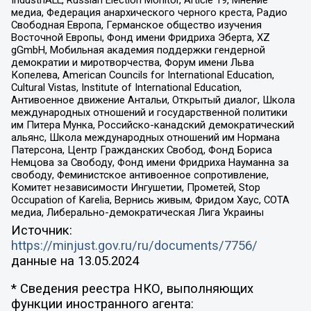
медиа, Федерация анархического черного креста, Радио
Свободная Европа, Германское общество изучения
Восточной Европы, Фонд имени Фридриха Эберта, XZ
gGmbH, Мобильная академия поддержки гендерной
демократии и миротворчества, Форум имени Льва
Копелева, American Councils for International Education,
Cultural Vistas, Institute of International Education,
Антивоенное движение Антальи, Открытый диалог, Школа
международных отношений и государственной политики
им Питера Мунка, Российско-канадский демократический
альянс, Школа международных отношений им Нормана
Патерсона, Центр Гражданских Свобод, Фонд Бориса
Немцова за Свободу, Фонд имени Фридриха Науманна за
свободу, Феминистское антивоенное сопротивление,
Комитет независимости Ингушетии, Прометей, Stop
Occupation of Karelia, Вернись живым, Фридом Хаус, СОТА
медиа, Либерально-демократическая Лига Украины
Источник:
https://minjust.gov.ru/ru/documents/7756/
данные на
13.05.2024
* Сведения реестра НКО, выполняющих
функции иностранного агента: