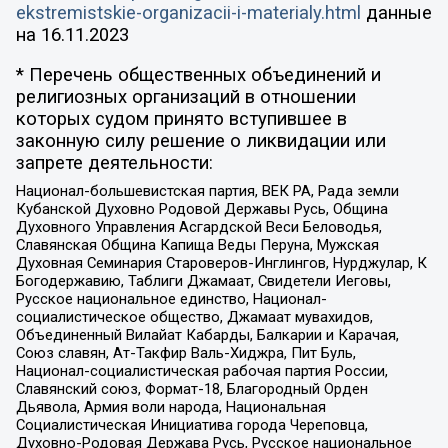
ekstremistskie-organizacii-i-materialy.html
данные
на
16.11.2023
* Перечень общественных объединений и
религиозных организаций в отношении
которых судом принято вступившее в
законную силу решение о ликвидации или
запрете деятельности:
Национал-большевистская партия, ВЕК РА, Рада земли
Кубанской Духовно Родовой Державы Русь, Община
Духовного Управления Асгардской Веси Беловодья,
Славянская Община Капища Веды Перуна, Мужская
Духовная Семинария Староверов-Инглингов, Нурджулар, К
Богодержавию, Таблиги Джамаат, Свидетели Иеговы,
Русское национальное единство, Национал-
социалистическое общество, Джамаат мувахидов,
Объединенный Вилайат Кабарды, Балкарии и Карачая,
Союз славян, Ат-Такфир Валь-Хиджра, Пит Буль,
Национал-социалистическая рабочая партия России,
Славянский союз, Формат-18, Благородный Орден
Дьявола, Армия воли народа, Национальная
Социалистическая Инициатива города Череповца,
Духовно-Родовая Держава Русь, Русское национальное