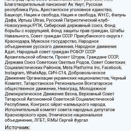
Благотворительный пансионат Ак Умут, Русская
республика Русь, Арестантское уголовное единство,
Башкорт, Нация и свобода, Нация и свобода, W.H.С., Фалунь
Дафа, Иртыш Ultras, Русский Патриотический клуб-
Новокузнецк/РПК, Сибирский державный союз, Фонд
борьбы с коррупцией, Фонд защиты прав граждан, Штабы
Навального, Совет граждан СССР Прикубанского округа г.
Краснодара, Мужское государство, Народное
объединение русского движения, Народное движение
Адат, Народный совет граждан РСФСР СССР
Архангельской области, Проект Штурм, Граждане СССР,
Держава Союз Советских Светлых Родов, Совет Советских
Социалистических Районов, Meta Platforms Inc, Facebook,
Instagram, WhatsApp, СИЧ-С14, Добровольческое
Движение Организации украинских националистов, Черный
Комитет, Татарстанское Региональное Всетатарское
общественное движение, Невоград, Молодежное
Демократическое Движение Весна, Верховный Совет
Татарской Автономной Советской Социалистической
Республики, Конгресс ойрат-калмыцкого народа,
Исполнительный комитет совета народных депутатов
Красноярского края, Этническое национальное
объединение, ЛГБТ, Я.МЫ Сергей Фургал
Источник: