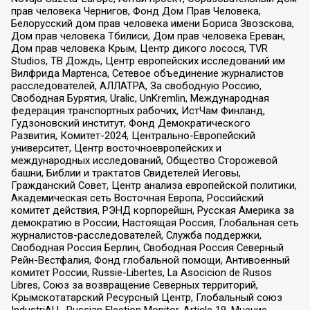
прав человека Чернигов, Фонд Дом Прав Человека,
Белорусский дом прав человека имени Бориса Звозскова,
Дом прав человека Тбилиси, Дом прав человека Ереван,
Дом прав человека Крым, Центр дикого лосося, TVR
Studios, ТВ Дождь, Центр европейских исследований им
Вилфрида Мартенса, Сетевое объединение журналистов
расследователей, АЛЛАТРА, За свободную Россию,
Свободная Бурятия, Uralic, UnKremlin, Международная
федерация транспортных рабочих, ИстЧам Финланд,
Гудзоновский институт, Фонд Демократического
Развития, Комитет-2024, Центрально-Европейский
университет, Центр восточноевропейских и
международных исследований, Общество Сторожевой
башни, Библии и трактатов Свидетелей Иеговы,
Гражданский Совет, Центр анализа европейской политики,
Академическая сеть Восточная Европа, Российский
комитет действия, РЭНД корпорейшн, Русская Америка за
демократию в России, Настоящая Россия, Глобальная сеть
журналистов-расследователей, Служба поддержки,
Свободная Россия Берлин, Свободная Россия Северный
Рейн-Вестфалия, Фонд глобальной помощи, Антивоенный
комитет России, Russie-Libertes, La Asocicion de Rusos
Libres, Союз за возвращение Северных территорий,
Крымскотатарский Ресурсный Центр, Глобальный союз
IndustriALL, Russian Election Monitor, Article 19, Мнение