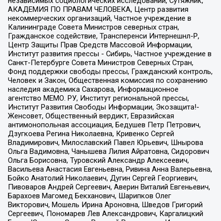
независимых социологических исследований, Сутяжник,
АКАДЕМИЯ ПО ПРАВАМ ЧЕЛОВЕКА, Центр развития
некоммерческих организаций, Частное учреждение в
Калининграде Совета Министров северных стран,
Гражданское содействие, Трансперенси Интернешнл-Р,
Центр Защиты Прав Средств Массовой Информации,
Институт развития прессы - Сибирь, Частное учреждение в
Санкт-Петербурге Совета Министров Северных Стран,
Фонд поддержки свободы прессы, Гражданский контроль,
Человек и Закон, Общественная комиссия по сохранению
наследия академика Сахарова, Информационное
агентство МЕМО. РУ, Институт региональной прессы,
Институт Развития Свободы Информации, Экозащита!-
Женсовет, Общественный вердикт, Евразийская
антимонопольная ассоциация, Бедушев Петр Петрович,
Дзугкоева Регина Николаевна, Кривенко Сергей
Владимирович, Милославский Павел Юрьевич, Шнырова
Ольга Вадимовна, Чанышева Лилия Айратовна, Сидорович
Ольга Борисовна, Туровский Александр Алексеевич,
Васильева Анастасия Евгеньевна, Ривина Анна Валерьевна,
Бойко Анатолий Николаевич, Дугин Сергей Георгиевич,
Пивоваров Андрей Сергеевич, Аверин Виталий Евгеньевич,
Барахоев Магомед Бекханович, Шарипков Олег
Викторович, Мошель Ирина Ароновна, Шведов Григорий
Сергеевич, Пономарев Лев Александрович, Каргалицкий