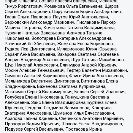
Борис Юльевич, Созаев Валерий Валерьевич, Исламов
Тимур Рифгатович, Романова Ольга Евгеньевна, Щаров
Сергей Алексадрович, Цирульников Борис Альбертович,
Гасан Ольга Павловна, Паутов Юрий Анатольевич,
Верховский Александр Маркович, Пислакова-Паркер
Марина Петровна, Кочеткова Татьяна Владимировна,
Чуркина Наталья Валерьевна, Акимова Татьяна
Николаевна, Золотарева Екатерина Александровна,
Рачинский Ян Збигневич, Жемкова Елена Борисовна,
Гудков Лев Дмитриевич, Илларионова Юлия Юрьевна,
Саранг Анна Васильевна, Захарова Светлана Сергеевна,
Аверин Владимир Анатольевич, Щур Татьяна Михайловна,
Щур Николай Алексеевич, Блинушов Андрей Юрьевич,
Мосин Алексей Геннадьевич, Гефтер Валентин Михайлович,
Симонов Алексей Кириллович, Флиге Ирина Анатольевна,
Мельникова Валентина Дмитриевна, Вититинова Елена
Владимировна, Баженова Светлана Куприяновна,
Максимов Сергей Владимирович, Беляев Сергей Иванович,
Голубева Елена Николаевна, Ганнушкина Светлана
Алексеевна, Закс Елена Владимировна, Буртина Елена
Юрьевна, Гендель Людмила Залмановна, Кокорина
Екатерина Алексеевна, Шуманов Илья Вячеславович,
Арапова Галина Юрьевна, Свечников Анатолий Мариевич,
Прохоров Вадим Юрьевич, Шахова Елена Владимировна,
Подузов Сергей Васильевич, Протасова Ирина