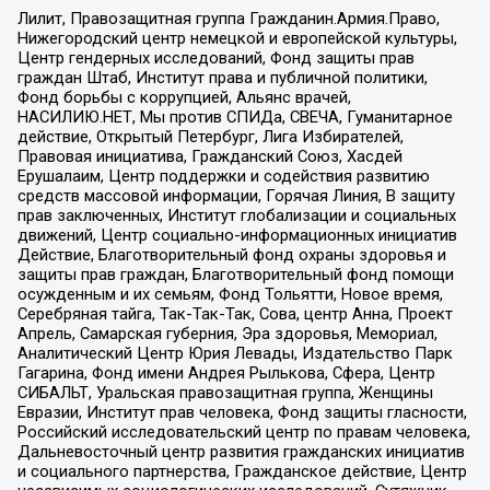
Лилит, Правозащитная группа Гражданин.Армия.Право,
Нижегородский центр немецкой и европейской культуры,
Центр гендерных исследований, Фонд защиты прав
граждан Штаб, Институт права и публичной политики,
Фонд борьбы с коррупцией, Альянс врачей,
НАСИЛИЮ.НЕТ, Мы против СПИДа, СВЕЧА, Гуманитарное
действие, Открытый Петербург, Лига Избирателей,
Правовая инициатива, Гражданский Союз, Хасдей
Ерушалаим, Центр поддержки и содействия развитию
средств массовой информации, Горячая Линия, В защиту
прав заключенных, Институт глобализации и социальных
движений, Центр социально-информационных инициатив
Действие, Благотворительный фонд охраны здоровья и
защиты прав граждан, Благотворительный фонд помощи
осужденным и их семьям, Фонд Тольятти, Новое время,
Серебряная тайга, Так-Так-Так, Сова, центр Анна, Проект
Апрель, Самарская губерния, Эра здоровья, Мемориал,
Аналитический Центр Юрия Левады, Издательство Парк
Гагарина, Фонд имени Андрея Рылькова, Сфера, Центр
СИБАЛЬТ, Уральская правозащитная группа, Женщины
Евразии, Институт прав человека, Фонд защиты гласности,
Российский исследовательский центр по правам человека,
Дальневосточный центр развития гражданских инициатив
и социального партнерства, Гражданское действие, Центр