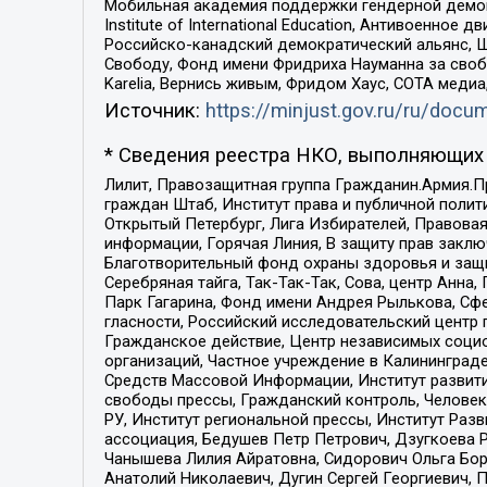
Мобильная академия поддержки гендерной демократи
Institute of International Education, Антивоенн
Российско-канадский демократический альянс, 
Свободу, Фонд имени Фридриха Науманна за свобо
Karelia, Вернись живым, Фридом Хаус, СОТА меди
Источник:
https://minjust.gov.ru/ru/doc
* Сведения реестра НКО, выполняющих 
Лилит, Правозащитная группа Гражданин.Армия.П
граждан Штаб, Институт права и публичной поли
Открытый Петербург, Лига Избирателей, Правова
информации, Горячая Линия, В защиту прав закл
Благотворительный фонд охраны здоровья и защи
Серебряная тайга, Так-Так-Так, Сова, центр Анн
Парк Гагарина, Фонд имени Андрея Рылькова, Сф
гласности, Российский исследовательский центр 
Гражданское действие, Центр независимых соци
организаций, Частное учреждение в Калининград
Средств Массовой Информации, Институт развити
свободы прессы, Гражданский контроль, Человек
РУ, Институт региональной прессы, Институт Ра
ассоциация, Бедушев Петр Петрович, Дзугкоева 
Чанышева Лилия Айратовна, Сидорович Ольга Бори
Анатолий Николаевич, Дугин Сергей Георгиевич, 