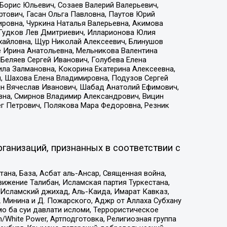
Борис Юльевич, Созаев Валерий Валерьевич,
тович, Гасан Ольга Павловна, Паутов Юрий
ровна, Чуркина Наталья Валерьевна, Акимова
 Гудков Лев Дмитриевич, Илларионова Юлия
ихайловна, Щур Николай Алексеевич, Блинушов
е Ирина Анатольевна, Мельникова Валентина
Беляев Сергей Иванович, Голубева Елена
ила Залмановна, Кокорина Екатерина Алексеевна,
, Шахова Елена Владимировна, Подузов Сергей
ин Вячеслав Иванович, Шабад Анатолий Ефимович,
вна, Смирнов Владимир Александрович, Вицин
ег Петрович, Полякова Мара Федоровна, Резник
ганизаций, признанных в соответствии с
на, База, Асбат аль-Ансар, Священная война,
ижение Талибан, Исламская партия Туркестана,
Исламский джихад, Аль-Каида, Имарат Кавказ,
 Минина и Д. Пожарского, Аджр от Аллаха Субхану
о ба суи давлати исломи, Террористическое
/White Power, Артподготовка, Религиозная группа