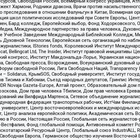
рсов, Свободная Россия, Всемирный конгресс украинцев, Атла
ект Хармони, Родники дракона, Врачи против насильственного
ию преследования в отношении Фалуньгун в Китае, Всемирная о
ация школ политических исследований при Совете Европы, Цен
мен, Бард колледж, Европейский выбор, Фонд Ходорковского,
едиа, Международное партнерство за права человека, Духовно
ое Учебное Заведение Международный Библейский Колледж, М
ь Духовной Технологии, Европейская сеть организаций по наб
урналистики, IStories fonds, Королевский Институт Между
gcat, Bellingcat Ltd, The Insider, Институт правовой инициатив
инский конгресс, Институт Макдональда-Лорье, Украинская нац
, Свободная пресса, Возрождение, Всеукраинский духовный цен
орум свободной России, Лига Свободных Наций, Transparеncy I
– Solidarus, КрымSOS, Свободный университет, Институт госу
в Тисима и Хабомаи, Съезд народных депутатов, Гринпис Инте
DR Novaja Gazeta-Europe, Алтай проект, Образовательный дом 
зскова, Дом прав человека Тбилиси, Дом прав человека Ерева
едований им Вилфрида Мартенса, Сетевое объединение журнали
Международная федерация транспортных рабочих, ИстЧам Финлан
й университет, Центр восточноевропейских и международных и
, Центр анализа европейской политики, Академическая сеть Во
ю в России, Настоящая Россия, Глобальная сеть журналистов
естфалия, Фонд глобальной помощи, Антивоенный комитет России,
татарский Ресурсный Центр, Глобальный союз IndustriALL, Russi
 Свободная Европа, Германское общество изучения Восточной 