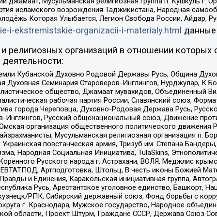
ий джамаат, Мусульманская религиозная группа п. Кушкуль г. 
ртия исламского возрождения Таджикистана, Народная самооб
олодёжь Которая Улыбается, Легион Свобода России, Айдар, Р
ie-i-ekstremistskie-organizacii-i-materialy.html
данные
и религиозных организаций в отношении которых 
 деятельности:
земли Кубанской Духовно Родовой Державы Русь, Община Духо
 Духовная Семинария Староверов-Инглингов, Нурджулар, К Бо
листическое общество, Джамаат мувахидов, Объединенный Вил
иалистическая рабочая партия России, Славянский союз, Форма
ива города Череповца, Духовно-Родовая Держава Русь, Русск
-Инглингов, Русский общенациональный союз, Движение против
 Омская организация общественного политического движения Р
йзрахманисты, Мусульманская религиозная организация п. Бо
краинская повстанческая армия, Тризуб им. Степана Бандеры, Бр
зма, Народная Социальная Инициатива, TulaSkins, Этнополитич
оренного Русского народа г. Астрахани, ВОЛЯ, Меджлис крымс
РЕВТАТПОД, Артподготовка, Штольц, В честь иконы Божией Мате
равды и Единения, Каракольская инициативная группа, Автогра
спублика Русь, Арестантское уголовное единство, Башкорт, Наци
окузнецк/РПК, Сибирский державный союз, Фонд борьбы с кор
округа г. Краснодара, Мужское государство, Народное объедин
ой области, Проект Штурм, Граждане СССР, Держава Союз Сов