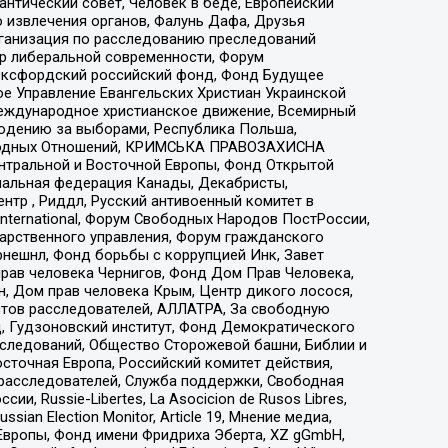
нтический совет, Человек в беде, Европейский
 извлечения органов, Фалунь Дафа, Друзья
рганизация по расследованию преследований
тр либеральной современности, Форум
 Оксфордский российский фонд, Фонд Будущее
е Управление Евангельских Христиан Украинской
еждународное христианское движение, Всемирный
людению за выборами, Республика Польша,
народных Отношений, КРИМСЬКА ПРАВОЗАХИСНА
ы Центральной и Восточной Европы, Фонд Открытой
иональная федерация Канады, Декабристы,
тр , Риддл, Русский антивоенный комитет в
nternational, Форум Свободных Народов ПостРоссии,
дарственного управления, Форум гражданского
рнешнл, Фонд борьбы с коррупцией Инк, Завет
прав человека Чернигов, Фонд Дом Прав Человека,
н, Дом прав человека Крым, Центр дикого лосося,
стов расследователей, АЛЛАТРА, За свободную
д, Гудзоновский институт, Фонд Демократического
сследований, Общество Сторожевой башни, Библии и
сточная Европа, Российский комитет действия,
-расследователей, Служба поддержки, Свободная
 Russie-Libertes, La Asocicion de Rusos Libres,
an Election Monitor, Article 19, Мнение медиа,
Европы, Фонд имени Фридриха Эберта, XZ gGmbH,