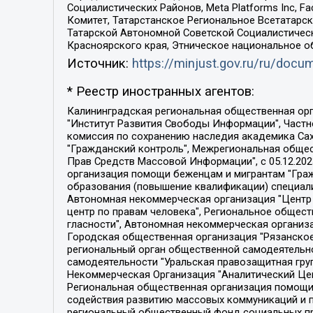
Социалистических Районов, Meta Platforms Inc, 
Комитет, Татарстанское Региональное Всетатар
Татарской Автономной Советской Социалистическ
Красноярского края, Этническое национальное о
Источник:
https://minjust.gov.ru/ru/doc
* Реестр иностранных агентов:
Калининградская региональная общественная организация "Экозащита!-Женсовет", Фонд содействия защите прав и свобод граждан "Общественный вердикт", Фонд "Институт Развития Свободы Информации", Частное учреждение "Информационное агентство МЕМО. РУ", Региональная общественная организация "Общественная комиссия по сохранению наследия академика Сахарова", Фонд поддержки свободы прессы, Санкт-Петербургская общественная правозащитная организация "Гражданский контроль", Межрегиональная общественная организация "Информационно-просветительский центр "Мемориал", Региональный Фонд "Центр Защиты Прав Средств Массовой Информации", с 05.12.2023 Фонд "Центр Защиты Прав Средств массовой информации", Региональная общественная благотворительная организация помощи беженцам и мигрантам "Гражданское содействие", Негосударственное образовательное учреждение дополнительного профессионального образования (повышение квалификации) специалистов "АКАДЕМИЯ ПО ПРАВАМ ЧЕЛОВЕКА", Свердловская региональная общественная организация "Сутяжник", Автономная некоммерческая организация "Центр независимых социологических исследований", Союз общественных объединений "Российский исследовательский центр по правам человека", Региональное общественное учреждение научно-информационный центр "МЕМОРИАЛ", Некоммерческая организация "Фонд защиты гласности", Автономная некоммерческая организация "Институт прав человека", Городская общественная организация "Екатеринбургское общество "МЕМОРИАЛ", Городская общественная организация "Рязанское историко-просветительское и правозащитное общество "Мемориал" (Рязанский Мемориал), Челябинский региональный орган общественной самодеятельности – женское общественное объединение "Женщины Евразии", Челябинский региональный орган общественной самодеятельности "Уральская правозащитная группа", Фонд содействия защите здоровья и социальной справедливости имени Андрея Рылькова, Автономная Некоммерческая Организация "Аналитический Центр Юрия Левады", Автономная некоммерческая организация социальной поддержки населения "Проект Апрель", Региональная общественная организация помощи женщинам и детям, находящимся в кризисной ситуации "Информационно-методический центр "Анна", Фонд содействия развитию массовых коммуникаций и правовому просвещению "Так-так-Так", Фонд содействия устойчивому развитию "Серебряная тайга", Свердловский региональный общественный фонд социальных проектов "Новое время", "Idel.Реалии", Кавказ.Реалии, Крым.Реалии, Телеканал Настоящее Время, Татаро-башкирская служба Радио Свобода (Azatliq Radiosi), Радио Свободная Европа/Радио Свобода (PCE/PC), "Сибирь.Реалии", "Фактограф", Благотворительный фонд помощи осужденным и их семьям, Автономная некоммерческая организация "Институт глобализации и социальных движений", Фонд "В защиту прав заключенных", Частное учреждение "Центр поддержки и содействия развитию средств массовой информации", Пензенский региональный общественный благотворительный фонд "Гражданский союз", "Север.Реалии", Некоммерческая организация Фонд "Правовая инициатива", 