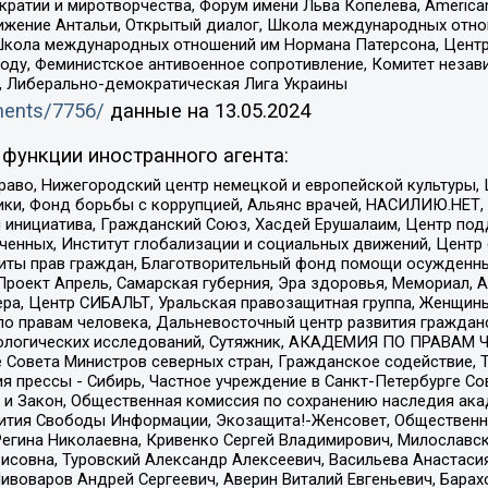
и и миротворчества, Форум имени Льва Копелева, American Counci
ое движение Антальи, Открытый диалог, Школа международных отн
Школа международных отношений им Нормана Патерсона, Центр
ду, Феминистское антивоенное сопротивление, Комитет независ
а, Либерально-демократическая Лига Украины
uments/7756/
данные на
13.05.2024
функции иностранного агента:
раво, Нижегородский центр немецкой и европейской культуры,
тики, Фонд борьбы с коррупцией, Альянс врачей, НАСИЛИЮ.НЕТ,
я инициатива, Гражданский Союз, Хасдей Ерушалаим, Центр по
юченных, Институт глобализации и социальных движений, Цент
ты прав граждан, Благотворительный фонд помощи осужденным
а, Проект Апрель, Самарская губерния, Эра здоровья, Мемориал
ера, Центр СИБАЛЬТ, Уральская правозащитная группа, Женщины
по правам человека, Дальневосточный центр развития гражданс
ологических исследований, Сутяжник, АКАДЕМИЯ ПО ПРАВАМ Ч
е Совета Министров северных стран, Гражданское содействие,
я прессы - Сибирь, Частное учреждение в Санкт-Петербурге С
 и Закон, Общественная комиссия по сохранению наследия ак
звития Свободы Информации, Экозащита!-Женсовет, Общественн
Регина Николаевна, Кривенко Сергей Владимирович, Милославс
совна, Туровский Александр Алексеевич, Васильева Анастасия
Пивоваров Андрей Сергеевич, Аверин Виталий Евгеньевич, Бара