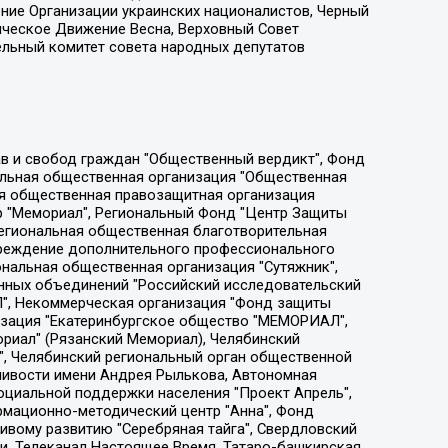
ение Организации украинских националистов, Черный
ическое Движение Весна, Верховный Совет
ельный комитет совета народных депутатов
ции социально-правовых программ "Лилит", Дальневосточное общественное движение "Маяк", Санкт-Петербургская ЛГБТ-инициативная группа "Выход", Инициативная группа ЛГБТ+ "Реверс", Алексеев Андрей Викторович, Бекбулатова Таисия Львовна, Беляев Иван Михайлович, Владыкина Елена Сергеевна, Гельман Марат Александрович, Никульшина Вероника Юрьевна, Толоконникова Надежда Андреевна, Шендерович Виктор Анатольевич, Общество с ограниченной ответственностью "Данное сообщение", Общество с ограниченной ответственностью Издательский дом "Новая глава", Айнбиндер Александра Александровна, Московский комьюнити-центр для ЛГБТ+инициатив, Благотворительный фонд развития филантропии, Deutsche Welle (Германия, Kurt-Schumacher-Strasse 3, 53113 Bonn), Борзунова Мария Михайловна, Воробьев Виктор Викторович, Голубева Анна Львовна, Константинова Алла Михайловна, Малкова Ирина Владимировна, Мурадов Мурад Абдулгалимович, Осетинская Елизавета Николаевна, Понасенков Евгений Николаевич, Ганапольский Матвей Юрьевич, Киселев Евгений Алексеевич, Борухович Ирина Григорьевна, Дремин Иван Тимофеевич, Дубровский Дмитрий Викторович, Красноярская региональная общественная организация поддержки и развития альтернативных образовательных технологий и межкультурных коммуникаций "ИНТЕРРА", Маяковская Екатерина Алексеевна, Фейгин Марк Захарович, Филимонов Андрей Викторович, Дзугкоева Регина Николаевна, Доброхотов Роман Александрович, Дудь Юрий Александрович, Елкин Сергей Владимирович, Кругликов Кирилл Игоревич, Сабунаева Мария Леонидовна, Семенов Алексей Владимирович, Шаинян Карен Багратович, Шульман Екатерина Михайловна, Асафьев Артур Валерьевич, Вахштайн Виктор Семенович, Венедиктов Алексей Алексеевич, Лушникова Екатерина Евгеньевна, Волков Леонид Михайлович, Невзоров Александр Глебович, Пархоменко Сергей Борисович, Сироткин Ярослав Николаевич, Кара-Мурза Владимир Владимирович, Баранова Наталья Владимировна, Гозман Леонид Яковлевич, Кагарлицкий Борис Юльевич, Климарев Михаил Валерьевич, Милов Владимир Станиславович, Автономная некоммерческая организация Краснодарский центр современного искусства "Типография", Моргенштерн Алишер Тагирович, Соболь Любовь Эдуардовна, Общество с ограниченной ответственностью "ЛИЗА НОРМ", Каспаров Гарри Кимович, Ходорковский Михаил Борисович, Общество с ограниченной ответственностью "Апрельские тезисы", Данилович Ирина Брониславовна, Кашин Олег Владимирович, Петров Николай Владимирович, Пивоваров Алексей Владимирович, Соколов Михаил Владимирович, Цветкова Юлия Владимировна, Чичваркин Евгений Александрович, Комитет против пыток/Команда против пыток, Общество с ограниченной ответственностью "Первый научный", Общество с ограниченной ответственностью "Вертолет и ко", Белоцерковская Вероника Борисовна, Кац Максим Евгеньевич, Лазарева Татьяна Юрьевна, Шаведдинов Руслан Табризович, Яшин Илья Валерьевич, Общество с ограниченной ответственностью "Иноагент ААВ", Алешковский Дмитрий Петрович, Альбац Евгения Марковна, Быков Дмитрий Львович, Галямина Юлия Евгеньевна, Лойко Сергей Леонидович, Мартынов Кирилл Константинович, Медведев Сергей Александрович, Крашенинников Федор Геннадиевич, Гордеева Катерина Вл