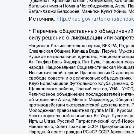
“Джамаат “Красный пахарь”, Колумбайн, Хатлонск
батальон имени Номана Челебиджихана, Азов, Па
Батал-Хаджи Белхороев, Маньяки Культ Убийц, М
Источник:
http://nac.gov.ru/terroristichesk
* Перечень общественных объединений 
силу решение о ликвидации или запрете
Национал-большевистская партия, ВЕК РА, Рада 
Славянская Община Капища Веды Перуна, Мужская
Русское национальное единство, Национал-социа
Ат-Такфир Валь-Хиджра, Пит Буль, Национал-соц
народа, Национальная Социалистическая Инициат
Инглистической церкви Православных Староверов
свободе совести и о религиозных объединениях,
Клуб Болельщиков Футбольного Клуба Динамо, Фа
Щелковского района, Правый сектор, УНА - УНСО, У
Религиозное объединение последователей инглии
объединение Атака, Мечеть Мирмамеда, Община К
противодействии экстремистской деятельности, 
Молодежная правозащитная группа МПГ, Курсом П
Благотворительный пансионат Ак Умут, Русская ре
Иртыш Ultras, Русский Патриотический клуб-Нов
Навального, Совет граждан СССР Прикубанского 
Народный совет граждан РСФСР СССР Архангельск