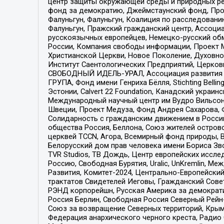
центр защиты окружающей среды и природных ресу
фонд за демократию, Джеймстаунский фонд, Прож
Фалуньгун, Фалуньгун, Коалиция по расследован
Фалуньгун, Пражский гражданский центр, Ассоци
русскоязычных европейцев, Немецко-русский об
России, Компания свободы информации, Проект М
Христианской Церкви, Новое Поколение, Духовн
Институт Саентологических Предприятий, Церков
СВОБОДНЫЙ ИДЕЛЬ-УРАЛ, Ассоциация развития ж
ГРУПА, Фонд имени Генриха Бёлля, Stichting Bellin
Эстонии, Calvert 22 Foundation, Канадский укра
Международный научный центр им Вудро Вильсона
Швеции, Проект Медуза, Фонд Андрея Сахарова, Ф
Солидарность с гражданским движением в России 
общества Россия, Беллона, Союз жителей острово
церквей TCCN, Агора, Всемирный фонд природы, B
Белорусский дом прав человека имени Бориса Зво
TVR Studios, ТВ Дождь, Центр европейских иссл
Россию, Свободная Бурятия, Uralic, UnKremlin, 
Развития, Комитет-2024, Центрально-Европейски
трактатов Свидетелей Иеговы, Гражданский Совет
РЭНД корпорейшн, Русская Америка за демократи
Россия Берлин, Свободная Россия Северный Рейн-В
Союз за возвращение Северных территорий, Крымско
Федерация анархического черного креста, Радио