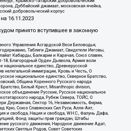
Оренбург, Крымско-татарский добровольческий
орона, Дуббайский джамаат, московская ячейка,
усский добровольческий корпус
 на
16.11.2023
судом принято вступившее в законную
вного Управления Асгардской Веси Беловодья,
годержавию, Таблиги Джамаат, Свидетели Иеговы,
айат Кабарды, Балкарии и Карачая, Союз славян,
т-18, Благородный Орден Дьявола, Армия воли
ое национальное единство, Древнерусской
 нелегальной иммиграции, Кровь и Честь, О
усское национальное единство, Северное Братство,
ровский, Община Коренного Русского народа
атство, Белый Крест, Misanthropic division,
еское объединение Русские, Русское национальное
котатарского народа, Рубеж Севера, ТОЙС, О
ри Державная, Сектор 16, Независимость, Фирма,
д Крю, Союз Славянских Сил Руси, Алля-Аят,
я и свобода, Нация и свобода, W.H.С., Фалунь Дафа,
рупцией, Фонд защиты прав граждан, Штабы
ение русского движения, Народное движение Адат,
етских Светлых Родов, Совет Советских