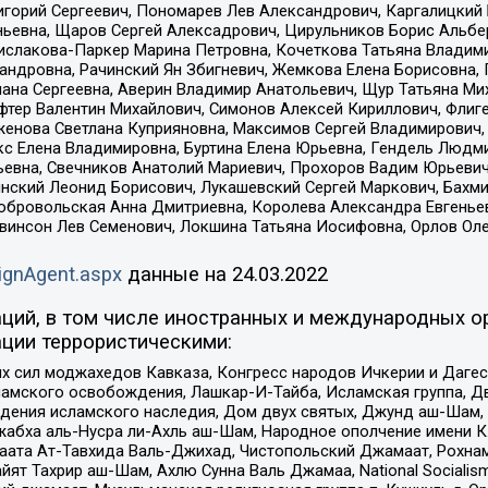
горий Сергеевич, Пономарев Лев Александрович, Каргалицкий 
ньевна, Щаров Сергей Алексадрович, Цирульников Борис Альбер
ислакова-Паркер Марина Петровна, Кочеткова Татьяна Владими
сандровна, Рачинский Ян Збигневич, Жемкова Елена Борисовна,
лана Сергеевна, Аверин Владимир Анатольевич, Щур Татьяна М
фтер Валентин Михайлович, Симонов Алексей Кириллович, Флиг
женова Светлана Куприяновна, Максимов Сергей Владимирович, 
кс Елена Владимировна, Буртина Елена Юрьевна, Гендель Людм
евна, Свечников Анатолий Мариевич, Прохоров Вадим Юрьевич
инский Леонид Борисович, Лукашевский Сергей Маркович, Бахм
Добровольская Анна Дмитриевна, Королева Александра Евгенье
евинсон Лев Семенович, Локшина Татьяна Иосифовна, Орлов Ол
ignAgent.aspx
данные на
24.03.2022
ций, в том числе иностранных и международных ор
ции террористическими:
ил моджахедов Кавказа, Конгресс народов Ичкерии и Дагеста
ламского освобождения, Лашкар-И-Тайба, Исламская группа, Дв
ения исламского наследия, Дом двух святых, Джунд аш-Шам, 
жабха аль-Нусра ли-Ахль аш-Шам, Народное ополчение имени К.
ата Ат-Тавхида Валь-Джихад, Чистопольский Джамаат, Рохнам
ят Тахрир аш-Шам, Ахлю Сунна Валь Джамаа, National Socialism