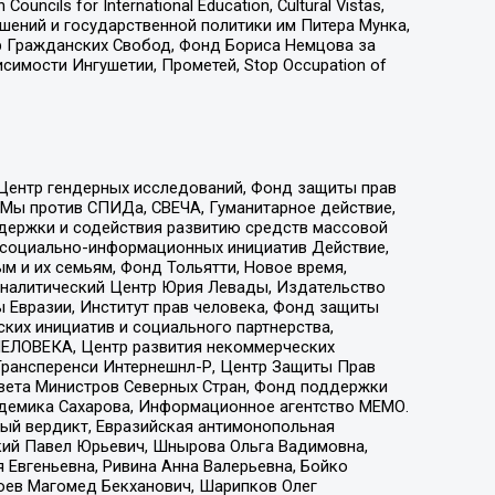
ls for International Education, Cultural Vistas,
ошений и государственной политики им Питера Мунка,
 Гражданских Свобод, Фонд Бориса Немцова за
имости Ингушетии, Прометей, Stop Occupation of
 Центр гендерных исследований, Фонд защиты прав
 Мы против СПИДа, СВЕЧА, Гуманитарное действие,
ддержки и содействия развитию средств массовой
р социально-информационных инициатив Действие,
 и их семьям, Фонд Тольятти, Новое время,
, Аналитический Центр Юрия Левады, Издательство
 Евразии, Институт прав человека, Фонд защиты
ких инициатив и социального партнерства,
ЕЛОВЕКА, Центр развития некоммерческих
 Трансперенси Интернешнл-Р, Центр Защиты Прав
овета Министров Северных Стран, Фонд поддержки
адемика Сахарова, Информационное агентство МЕМО.
ый вердикт, Евразийская антимонопольная
кий Павел Юрьевич, Шнырова Ольга Вадимовна,
 Евгеньевна, Ривина Анна Валерьевна, Бойко
хоев Магомед Бекханович, Шарипков Олег