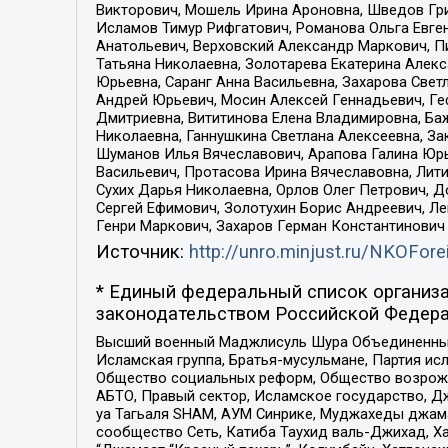
Викторович, Мошель Ирина Ароновна, Шведов Гри
Исламов Тимур Рифгатович, Романова Ольга Евге
Анатольевич, Верховский Александр Маркович, П
Татьяна Николаевна, Золотарева Екатерина Алек
Юрьевна, Саранг Анна Васильевна, Захарова Свет
Андрей Юрьевич, Мосин Алексей Геннадьевич, Ге
Дмитриевна, Вититинова Елена Владимировна, Ба
Николаевна, Ганнушкина Светлана Алексеевна, За
Шуманов Илья Вячеславович, Арапова Галина Юрь
Васильевич, Протасова Ирина Вячеславовна, Лит
Сухих Дарья Николаевна, Орлов Олег Петрович, 
Сергей Ефимович, Золотухин Борис Андреевич, Л
Генри Маркович, Захаров Герман Константинович
Источник:
http://unro.minjust.ru/NKOFore
* Единый федеральный список организа
законодательством Российской Федера
Высший военный Маджлисуль Шура Объединенных с
Исламская группа, Братья-мусульмане, Партия ис
Общество социальных реформ, Общество возрожд
АБТО, Правый сектор, Исламское государство, Д
уа Тагьаля SHAM, АУМ Синрике, Муджахеды джама
сообщество Сеть, Катиба Таухид валь-Джихад, Хай