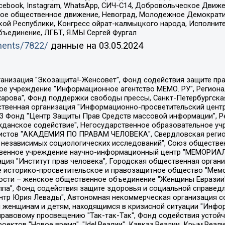
Facebook, Instagram, WhatsApp, СИЧ-С14, Добровольческое Движ
ское общественное движение, Невоград, Молодежное Демократ
ой Республики, Конгресс ойрат-калмыцкого народа, Исполнит
бъединение, ЛГБТ, Я.МЫ Сергей Фургал
uments/7822/
данные на
03.05.2024
Общество с ограниченной ответственностью "Радио Свободная Европа/Радио Свобода", Чешское информационное агентство "MEDIUM-ORIENT", Красноярская региональная общественная организация "Мы против СПИДа", Камалягин Денис Николаевич, Маркелов Сергей Евгеньевич, Пономарев Лев Александрович, Савицкая Людмила Алексеевна, Автономная некоммерческая организация "Центр по работе с проблемой насилия "НАСИЛИЮ.НЕТ", Межрегиональный профессиональный союз работников здравоохранения "Альянс врачей", Юридическое лицо, зарегистрированное в Латвийской Республике, SIA "Medusa Project" (регистрационный номер 40103797863, дата регистрации 10.06.2014), Некоммерческая организация "Фонд по борьбе с коррупцией", Автономная некоммерческая организация "Институт права и публичной политики", Баданин Роман Сергеевич, Гликин Максим Александрович, Железнова Мария Михайловна, Лукьянова Юлия Сергеевна, Маетная Елизавета Витальевна, Маняхин Петр Борисович, Чуракова Ольга Владимировна, Ярош Юлия Петровна, Юридическое лицо "The Insider SIA", зарегистрированное в Риге, Латвийская Республика (дата регистрации 26.06.2015), являющееся администратором доменного имени интернет-издания "The Insider SIA", https://theins.ru, Постернак Алексей Евгеньевич, Рубин Михаил Аркадьевич, Анин Роман Александрович, Юридическое лицо Istories fonds, зарегистрированное в Латвийской Республике (регистрационный номер 50008295751, дата регистрации 24.02.2020), Великовский Дмитрий Александрович, Долинина Ирина Николаевна, Мароховская Алеся Алексеевна, Шлейнов Роман Юрьевич, Шмагун Олеся Валентиновна, Общество с ограниченной ответственностью "Альтаир 2021", Общество с ограниченной ответственностью "Вега 2021", Общество с ограниченной ответственностью "Главный редактор 2021", Общество с ограниченной ответственностью "Ромашки монолит", Важенков Артем Валерьевич, Ивановская областная общественная организация "Центр гендерных исследований", Гурман Юрий Альбертович, Медиапроект "ОВД-Инфо", Егоров Владимир Владимирович, Жилинский Владимир Александрович, Общество с ограниченной ответственностью "ЗП", Иванова София Юрьевна, Карезина Инна Павловна, Кильтау Екатерина Викторовна, Петров Алексей Викторович, Пискунов Сергей Евгеньевич, Смирнов Сергей Сергеевич, Тихонов Михаил Сергеевич, Общество с ограниченной ответственностью "ЖУРНАЛИСТ-ИНОСТРАННЫЙ АГЕНТ", Арапова Галина Юрьевна, Вольтская Татьяна Анатольевна, Американская компания "Mason G.E.S. Anonymous Foundation" (США), являющаяся владельцем интернет-издания https://mnews.world/, Компания "Stichting Bellingcat", зарегистрированная в Нидерландах (дата регистрации 11.07.2018), Захаров Андрей Вячеславович, Клепиковская Екатерина Дмитриевна, Общество с ограниченной ответственностью "МЕМО", Перл Роман Александрович, Симонов Евгений Алексеевич, Соловьева Елена Анатольевна, Сотников Даниил Владимирович, Сурначева Елизавета Дмитриевна, Автономная некоммерческая организация по защите прав человека и информированию населения "Якутия – Наше Мнение", Общество с ограниченной ответственностью "Москоу диджитал медиа", с 26.01.2023 Общество с ограниченной ответственностью "Чайка Белые сады", Ветошкина Валерия Валерьевна, Заговора Максим Александрович, Межрегиональное общественное движение "Российская ЛГБТ - сеть", Оленичев Максим Владимирович, Павлов Иван Юрьевич, Скворцова Елена Сергеевна, Общество с ограниченной ответственностью "Как бы инагент", Кочетков Игорь Викторович, Общество с ограниченной ответственностью "Честные выборы", Еланчик Олег Александрович, Общество с ограниченной ответственностью "Нобелевский призыв", Гималова Регина Эмилевна, Григорьев Андрей Валерьевич, Григорьева Алина Александровна, Ассоциация по содействию защите прав призывников, альтернативнослужащих и военнослужащих "Правозащитная группа "Гражданин.Армия.Право", Хисамова Регина Фаритовна, Автономная некоммерческая организация по реализа