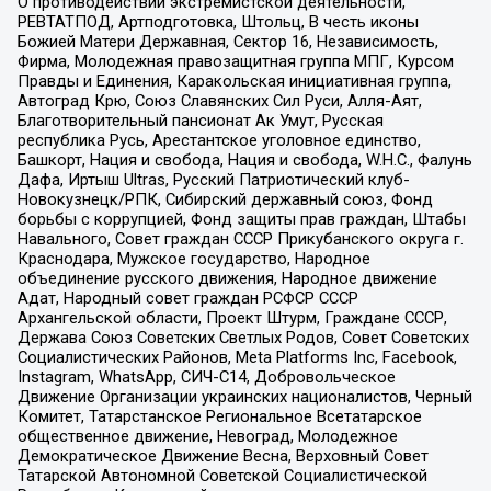
О противодействии экстремистской деятельности,
РЕВТАТПОД, Артподготовка, Штольц, В честь иконы
Божией Матери Державная, Сектор 16, Независимость,
Фирма, Молодежная правозащитная группа МПГ, Курсом
Правды и Единения, Каракольская инициативная группа,
Автоград Крю, Союз Славянских Сил Руси, Алля-Аят,
Благотворительный пансионат Ак Умут, Русская
республика Русь, Арестантское уголовное единство,
Башкорт, Нация и свобода, Нация и свобода, W.H.С., Фалунь
Дафа, Иртыш Ultras, Русский Патриотический клуб-
Новокузнецк/РПК, Сибирский державный союз, Фонд
борьбы с коррупцией, Фонд защиты прав граждан, Штабы
Навального, Совет граждан СССР Прикубанского округа г.
Краснодара, Мужское государство, Народное
объединение русского движения, Народное движение
Адат, Народный совет граждан РСФСР СССР
Архангельской области, Проект Штурм, Граждане СССР,
Держава Союз Советских Светлых Родов, Совет Советских
Социалистических Районов, Meta Platforms Inc, Facebook,
Instagram, WhatsApp, СИЧ-С14, Добровольческое
Движение Организации украинских националистов, Черный
Комитет, Татарстанское Региональное Всетатарское
общественное движение, Невоград, Молодежное
Демократическое Движение Весна, Верховный Совет
Татарской Автономной Советской Социалистической