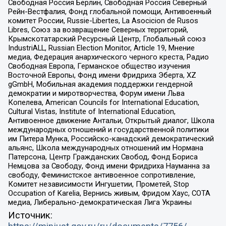
Свободная Россия Берлин, Свободная Россия Северный
Рейн-Вестфалия, Фонд глобальной помощи, Антивоенный
комитет России, Russie-Libertes, La Asocicion de Rusos
Libres, Союз за возвращение Северных территорий,
Крымскотатарский Ресурсный Центр, Глобальный союз
IndustriALL, Russian Election Monitor, Article 19, Мнение
медиа, Федерация анархического черного креста, Радио
Свободная Европа, Германское общество изучения
Восточной Европы, Фонд имени Фридриха Эберта, XZ
gGmbH, Мобильная академия поддержки гендерной
демократии и миротворчества, Форум имени Льва
Копелева, American Councils for International Education,
Cultural Vistas, Institute of International Education,
Антивоенное движение Антальи, Открытый диалог, Школа
международных отношений и государственной политики
им Питера Мунка, Российско-канадский демократический
альянс, Школа международных отношений им Нормана
Патерсона, Центр Гражданских Свобод, Фонд Бориса
Немцова за Свободу, Фонд имени Фридриха Науманна за
свободу, Феминистское антивоенное сопротивление,
Комитет независимости Ингушетии, Прометей, Stop
Occupation of Karelia, Вернись живым, Фридом Хаус, СОТА
медиа, Либерально-демократическая Лига Украины
Источник: