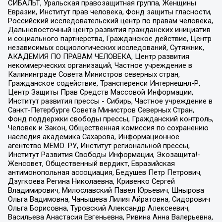
СИБАЛЬТ, Уральская правозащитная группа, Женщины
Евразии, Институт прав человека, Фонд защиты гласности,
Российский исследовательский центр по правам человека,
Дальневосточный центр развития гражданских инициатив
и социального партнерства, Гражданское действие, Центр
независимых социологических исследований, Сутяжник,
АКАДЕМИЯ ПО ПРАВАМ ЧЕЛОВЕКА, Центр развития
некоммерческих организаций, Частное учреждение в
Калининграде Совета Министров северных стран,
Гражданское содействие, Трансперенси Интернешнл-Р,
Центр Защиты Прав Средств Массовой Информации,
Институт развития прессы - Сибирь, Частное учреждение в
Санкт-Петербурге Совета Министров Северных Стран,
Фонд поддержки свободы прессы, Гражданский контроль,
Человек и Закон, Общественная комиссия по сохранению
наследия академика Сахарова, Информационное
агентство МЕМО. РУ, Институт региональной прессы,
Институт Развития Свободы Информации, Экозащита!-
Женсовет, Общественный вердикт, Евразийская
антимонопольная ассоциация, Бедушев Петр Петрович,
Дзугкоева Регина Николаевна, Кривенко Сергей
Владимирович, Милославский Павел Юрьевич, Шнырова
Ольга Вадимовна, Чанышева Лилия Айратовна, Сидорович
Ольга Борисовна, Туровский Александр Алексеевич,
Васильева Анастасия Евгеньевна, Ривина Анна Валерьевна,