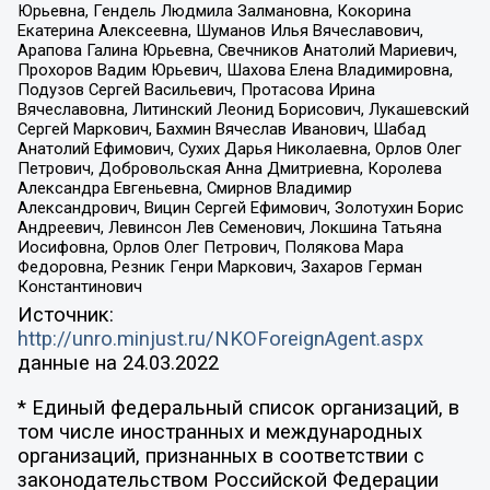
Юрьевна, Гендель Людмила Залмановна, Кокорина
Екатерина Алексеевна, Шуманов Илья Вячеславович,
Арапова Галина Юрьевна, Свечников Анатолий Мариевич,
Прохоров Вадим Юрьевич, Шахова Елена Владимировна,
Подузов Сергей Васильевич, Протасова Ирина
Вячеславовна, Литинский Леонид Борисович, Лукашевский
Сергей Маркович, Бахмин Вячеслав Иванович, Шабад
Анатолий Ефимович, Сухих Дарья Николаевна, Орлов Олег
Петрович, Добровольская Анна Дмитриевна, Королева
Александра Евгеньевна, Смирнов Владимир
Александрович, Вицин Сергей Ефимович, Золотухин Борис
Андреевич, Левинсон Лев Семенович, Локшина Татьяна
Иосифовна, Орлов Олег Петрович, Полякова Мара
Федоровна, Резник Генри Маркович, Захаров Герман
Константинович
Источник:
http://unro.minjust.ru/NKOForeignAgent.aspx
данные на
24.03.2022
* Единый федеральный список организаций, в
том числе иностранных и международных
организаций, признанных в соответствии с
законодательством Российской Федерации