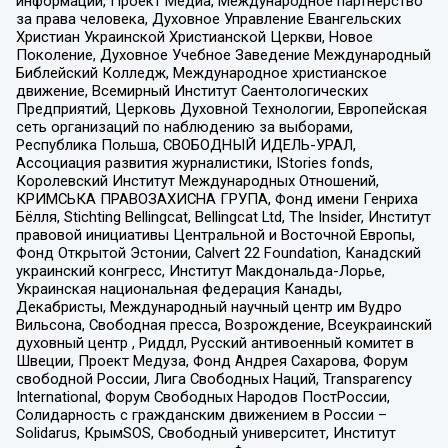
информации, Проект Медиа, Международное партнерство
за права человека, Духовное Управление Евангельских
Христиан Украинской Христианской Церкви, Новое
Поколение, Духовное Учебное Заведение Международный
Библейский Колледж, Международное христианское
движение, Всемирный Институт Саентологических
Предприятий, Церковь Духовной Технологии, Европейская
сеть организаций по наблюдению за выборами,
Республика Польша, СВОБОДНЫЙ ИДЕЛЬ-УРАЛ,
Ассоциация развития журналистики, IStories fonds,
Королевский Институт Международных Отношений,
КРИМСЬКА ПРАВОЗАХИСНА ГРУПА, Фонд имени Генриха
Бёлля, Stichting Bellingcat, Bellingcat Ltd, The Insider, Институт
правовой инициативы Центральной и Восточной Европы,
Фонд Открытой Эстонии, Calvert 22 Foundation, Канадский
украинский конгресс, Институт Макдональда-Лорье,
Украинская национальная федерация Канады,
Декабристы, Международный научный центр им Вудро
Вильсона, Свободная пресса, Возрождение, Всеукраинский
духовный центр , Риддл, Русский антивоенный комитет в
Швеции, Проект Медуза, Фонд Андрея Сахарова, Форум
свободной России, Лига Свободных Наций, Transparеncy
International, Форум Свободных Народов ПостРоссии,
Солидарность с гражданским движением в России –
Solidarus, КрымSOS, Свободный университет, Институт