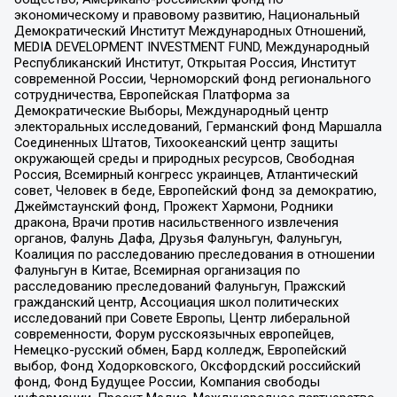
экономическому и правовому развитию, Национальный
Демократический Институт Международных Отношений,
MEDIA DEVELOPMENT INVESTMENT FUND, Международный
Республиканский Институт, Открытая Россия, Институт
современной России, Черноморский фонд регионального
сотрудничества, Европейская Платформа за
Демократические Выборы, Международный центр
электоральных исследований, Германский фонд Маршалла
Соединенных Штатов, Тихоокеанский центр защиты
окружающей среды и природных ресурсов, Свободная
Россия, Всемирный конгресс украинцев, Атлантический
совет, Человек в беде, Европейский фонд за демократию,
Джеймстаунский фонд, Прожект Хармони, Родники
дракона, Врачи против насильственного извлечения
органов, Фалунь Дафа, Друзья Фалуньгун, Фалуньгун,
Коалиция по расследованию преследования в отношении
Фалуньгун в Китае, Всемирная организация по
расследованию преследований Фалуньгун, Пражский
гражданский центр, Ассоциация школ политических
исследований при Совете Европы, Центр либеральной
современности, Форум русскоязычных европейцев,
Немецко-русский обмен, Бард колледж, Европейский
выбор, Фонд Ходорковского, Оксфордский российский
фонд, Фонд Будущее России, Компания свободы