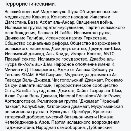
террористическими:
Высший военный Маджлисуль Шура Объединенных сил
моджахедов Кавказа, Конгресс народов Ичкерии и
Дагестана, База, Асбат аль-Ансар, Священная война,
Исламская группа, Братья-мусульмане, Партия исламского
освобождения, Лашкар-И-Тайба, Исламская группа,
Движение Талибан, Исламская партия Туркестана,
Общество социальных реформ, Общество возрождения
исламского наследия, Дом двух святых, Джунд аш-Шам,
Исламский джихад, Аль-Каида, Имарат Кавказ, АБТО,
Правый сектор, Исламское государство, Джабха аль-
Нусра ли-Ахль аш-Шам, Народное ополчение имени К.
Минина и Д. Пожарского, Аджр от Аллаха Субхану уа
Тагьаля SHAM, АУМ Синрике, Муджахеды джамаата Ат-
Тавхида Валь-Джихад, Чистопольский Джамаат, Рохнамо
ба суи давлати исломи, Террористическое сообщество
Сеть, Катиба Таухид валь-Джихад, Хайят Тахрир аш-Шам,
Ахлю Сунна Валь Джамаа, National Socialism/White Power,
Артподготовка, Религиозная группа “Джамаат “Красный
пахарь”, Колумбайн, Хатлонский джамаат, Мусульманская
религиозная группа п. Кушкуль г. Оренбург, Крымско-
татарский добровольческий батальон имени Номана
Челебиджихана, Азов, Партия исламского возрождения
Таджикистана, Народная самооборона, Дуббайский