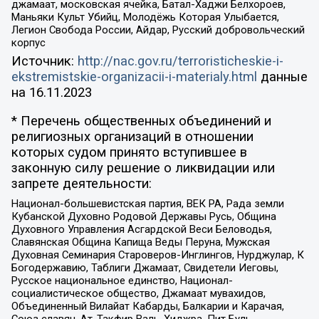
джамаат, московская ячейка, Батал-Хаджи Белхороев,
Маньяки Культ Убийц, Молодёжь Которая Улыбается,
Легион Свобода России, Айдар, Русский добровольческий
корпус
Источник:
http://nac.gov.ru/terroristicheskie-i-
ekstremistskie-organizacii-i-materialy.html
данные
на
16.11.2023
* Перечень общественных объединений и
религиозных организаций в отношении
которых судом принято вступившее в
законную силу решение о ликвидации или
запрете деятельности:
Национал-большевистская партия, ВЕК РА, Рада земли
Кубанской Духовно Родовой Державы Русь, Община
Духовного Управления Асгардской Веси Беловодья,
Славянская Община Капища Веды Перуна, Мужская
Духовная Семинария Староверов-Инглингов, Нурджулар, К
Богодержавию, Таблиги Джамаат, Свидетели Иеговы,
Русское национальное единство, Национал-
социалистическое общество, Джамаат мувахидов,
Объединенный Вилайат Кабарды, Балкарии и Карачая,
Союз славян, Ат-Такфир Валь-Хиджра, Пит Буль,