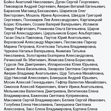
Бойко Анатолий Николаевич, Дугин Сергей Георгиевич,
Пивоваров Андрей Сергеевич, Аверин Виталий Евгеньевич,
Барахоев Магомед Бекханович, Шарипков Олег
Викторович, Мошель Ирина Ароновна, Шведов Григорий
Сергеевич, Пономарев Лев Александрович, Каргалицкий
Борис Юльевич, Созаев Валерий Валерьевич, Исламов
Тимур Рифгатович, Романова Ольга Евгеньевна, Щаров
Сергей Алексадрович, Цирульников Борис Альбертович,
Гасан Ольга Павловна, Паутов Юрий Анатольевич,
Верховский Александр Маркович, Пислакова-Паркер
Марина Петровна, Кочеткова Татьяна Владимировна,
Чуркина Наталья Валерьевна, Акимова Татьяна
Николаевна, Золотарева Екатерина Александровна,
Рачинский Ян Збигневич, Жемкова Елена Борисовна,
Гудков Лев Дмитриевич, Илларионова Юлия Юрьевна,
Саранг Анна Васильевна, Захарова Светлана Сергеевна,
Аверин Владимир Анатольевич, Щур Татьяна Михайловна,
Щур Николай Алексеевич, Блинушов Андрей Юрьевич,
Мосин Алексей Геннадьевич, Гефтер Валентин Михайлович,
Симонов Алексей Кириллович, Флиге Ирина Анатольевна,
Мельникова Валентина Дмитриевна, Вититинова Елена
Владимировна, Баженова Светлана Куприяновна,
Максимов Сергей Владимирович, Беляев Сергей Иванович,
Голубева Елена Николаевна, Ганнушкина Светлана
Алексеевна, Закс Елена Владимировна, Буртина Елена