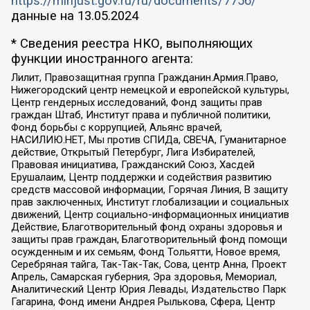
https://minjust.gov.ru/ru/documents/7756/
данные на
13.05.2024
* Сведения реестра НКО, выполняющих
функции иностранного агента:
Лилит, Правозащитная группа Гражданин.Армия.Право,
Нижегородский центр немецкой и европейской культуры,
Центр гендерных исследований, Фонд защиты прав
граждан Штаб, Институт права и публичной политики,
Фонд борьбы с коррупцией, Альянс врачей,
НАСИЛИЮ.НЕТ, Мы против СПИДа, СВЕЧА, Гуманитарное
действие, Открытый Петербург, Лига Избирателей,
Правовая инициатива, Гражданский Союз, Хасдей
Ерушалаим, Центр поддержки и содействия развитию
средств массовой информации, Горячая Линия, В защиту
прав заключенных, Институт глобализации и социальных
движений, Центр социально-информационных инициатив
Действие, Благотворительный фонд охраны здоровья и
защиты прав граждан, Благотворительный фонд помощи
осужденным и их семьям, Фонд Тольятти, Новое время,
Серебряная тайга, Так-Так-Так, Сова, центр Анна, Проект
Апрель, Самарская губерния, Эра здоровья, Мемориал,
Аналитический Центр Юрия Левады, Издательство Парк
Гагарина, Фонд имени Андрея Рылькова, Сфера, Центр