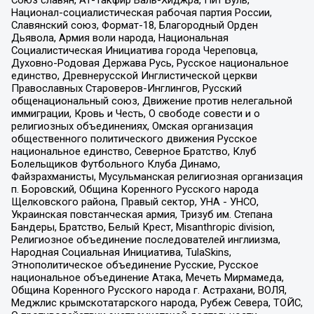
Национал-социалистическая рабочая партия России,
Славянский союз, Формат-18, Благородный Орден
Дьявола, Армия воли народа, Национальная
Социалистическая Инициатива города Череповца,
Духовно-Родовая Держава Русь, Русское национальное
единство, Древнерусской Инглистической церкви
Православных Староверов-Инглингов, Русский
общенациональный союз, Движение против нелегальной
иммиграции, Кровь и Честь, О свободе совести и о
религиозных объединениях, Омская организация
общественного политического движения Русское
национальное единство, Северное Братство, Клуб
Болельщиков Футбольного Клуба Динамо,
Файзрахманисты, Мусульманская религиозная организация
п. Боровский, Община Коренного Русского народа
Щелковского района, Правый сектор, УНА - УНСО,
Украинская повстанческая армия, Тризуб им. Степана
Бандеры, Братство, Белый Крест, Misanthropic division,
Религиозное объединение последователей инглиизма,
Народная Социальная Инициатива, TulaSkins,
Этнополитическое объединение Русские, Русское
национальное объединение Атака, Мечеть Мирмамеда,
Община Коренного Русского народа г. Астрахани, ВОЛЯ,
Меджлис крымскотатарского народа, Рубеж Севера, ТОЙС,