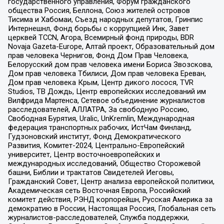
государственного управления, Форум гражданского
общества Россия, Беллона, Союз жителей островов
Тисима и Хабомаи, Съезд народных депутатов, Гринпис
Интернешнл, Фонд борьбы с коррупцией Инк, Завет
церквей TCCN, Агора, Всемирный фонд природы, BDR
Novaja Gazeta-Europe, Алтай проект, Образовательный дом
прав человека Чернигов, Фонд Дом Прав Человека,
Белорусский дом прав человека имени Бориса Звозскова,
Дом прав человека Тбилиси, Дом прав человека Ереван,
Дом прав человека Крым, Центр дикого лосося, TVR
Studios, ТВ Дождь, Центр европейских исследований им
Вилфрида Мартенса, Сетевое объединение журналистов
расследователей, АЛЛАТРА, За свободную Россию,
Свободная Бурятия, Uralic, UnKremlin, Международная
федерация транспортных рабочих, ИстЧам Финланд,
Гудзоновский институт, Фонд Демократического
Развития, Комитет-2024, Центрально-Европейский
университет, Центр восточноевропейских и
международных исследований, Общество Сторожевой
башни, Библии и трактатов Свидетелей Иеговы,
Гражданский Совет, Центр анализа европейской политики,
Академическая сеть Восточная Европа, Российский
комитет действия, РЭНД корпорейшн, Русская Америка за
демократию в России, Настоящая Россия, Глобальная сеть
журналистов-расследователей, Служба поддержки,