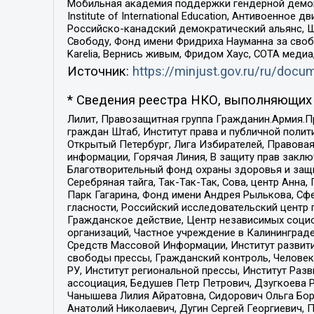
Мобильная академия поддержки гендерной демократи
Institute of International Education, Антивоенн
Российско-канадский демократический альянс, 
Свободу, Фонд имени Фридриха Науманна за свобо
Karelia, Вернись живым, Фридом Хаус, СОТА меди
Источник:
https://minjust.gov.ru/ru/doc
* Сведения реестра НКО, выполняющих 
Лилит, Правозащитная группа Гражданин.Армия.П
граждан Штаб, Институт права и публичной поли
Открытый Петербург, Лига Избирателей, Правова
информации, Горячая Линия, В защиту прав закл
Благотворительный фонд охраны здоровья и защи
Серебряная тайга, Так-Так-Так, Сова, центр Анн
Парк Гагарина, Фонд имени Андрея Рылькова, Сф
гласности, Российский исследовательский центр 
Гражданское действие, Центр независимых соци
организаций, Частное учреждение в Калининград
Средств Массовой Информации, Институт развити
свободы прессы, Гражданский контроль, Человек
РУ, Институт региональной прессы, Институт Ра
ассоциация, Бедушев Петр Петрович, Дзугкоева 
Чанышева Лилия Айратовна, Сидорович Ольга Бори
Анатолий Николаевич, Дугин Сергей Георгиевич, 