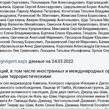
горий Сергеевич, Пономарев Лев Александрович, Каргалицкий 
ньевна, Щаров Сергей Алексадрович, Цирульников Борис Альбер
ислакова-Паркер Марина Петровна, Кочеткова Татьяна Владими
сандровна, Рачинский Ян Збигневич, Жемкова Елена Борисовна,
лана Сергеевна, Аверин Владимир Анатольевич, Щур Татьяна М
фтер Валентин Михайлович, Симонов Алексей Кириллович, Флиг
женова Светлана Куприяновна, Максимов Сергей Владимирович, 
кс Елена Владимировна, Буртина Елена Юрьевна, Гендель Людм
евна, Свечников Анатолий Мариевич, Прохоров Вадим Юрьевич
инский Леонид Борисович, Лукашевский Сергей Маркович, Бахм
Добровольская Анна Дмитриевна, Королева Александра Евгенье
евинсон Лев Семенович, Локшина Татьяна Иосифовна, Орлов Ол
ignAgent.aspx
данные на
24.03.2022
ций, в том числе иностранных и международных ор
ции террористическими:
ил моджахедов Кавказа, Конгресс народов Ичкерии и Дагеста
ламского освобождения, Лашкар-И-Тайба, Исламская группа, Дв
ения исламского наследия, Дом двух святых, Джунд аш-Шам, 
жабха аль-Нусра ли-Ахль аш-Шам, Народное ополчение имени К.
ата Ат-Тавхида Валь-Джихад, Чистопольский Джамаат, Рохнам
ят Тахрир аш-Шам, Ахлю Сунна Валь Джамаа, National Socialism