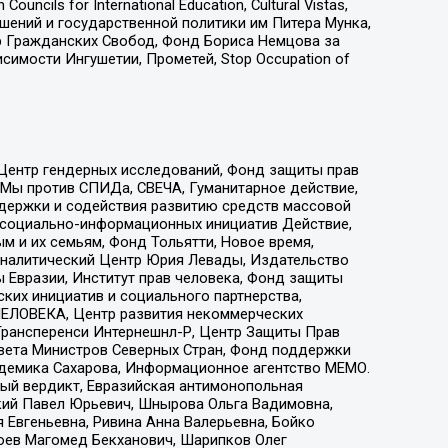
ls for International Education, Cultural Vistas,
ошений и государственной политики им Питера Мунка,
 Гражданских Свобод, Фонд Бориса Немцова за
имости Ингушетии, Прометей, Stop Occupation of
 Центр гендерных исследований, Фонд защиты прав
 Мы против СПИДа, СВЕЧА, Гуманитарное действие,
ддержки и содействия развитию средств массовой
р социально-информационных инициатив Действие,
 и их семьям, Фонд Тольятти, Новое время,
, Аналитический Центр Юрия Левады, Издательство
 Евразии, Институт прав человека, Фонд защиты
ких инициатив и социального партнерства,
ЕЛОВЕКА, Центр развития некоммерческих
 Трансперенси Интернешнл-Р, Центр Защиты Прав
овета Министров Северных Стран, Фонд поддержки
адемика Сахарова, Информационное агентство МЕМО.
ый вердикт, Евразийская антимонопольная
кий Павел Юрьевич, Шнырова Ольга Вадимовна,
 Евгеньевна, Ривина Анна Валерьевна, Бойко
хоев Магомед Бекханович, Шарипков Олег