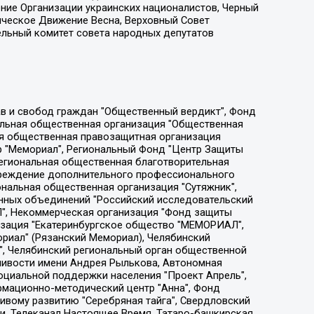
ение Организации украинских националистов, Черный
ическое Движение Весна, Верховный Совет
ельный комитет совета народных депутатов
ции социально-правовых программ "Лилит", Дальневосточное общественное движение "Маяк", Санкт-Петербургская ЛГБТ-инициативная группа "Выход", Инициативная группа ЛГБТ+ "Реверс", Алексеев Андрей Викторович, Бекбулатова Таисия Львовна, Беляев Иван Михайлович, Владыкина Елена Сергеевна, Гельман Марат Александрович, Никульшина Вероника Юрьевна, Толоконникова Надежда Андреевна, Шендерович Виктор Анатольевич, Общество с ограниченной ответственностью "Данное сообщение", Общество с ограниченной ответственностью Издательский дом "Новая глава", Айнбиндер Александра Александровна, Московский комьюнити-центр для ЛГБТ+инициатив, Благотворительный фонд развития филантропии, Deutsche Welle (Германия, Kurt-Schumacher-Strasse 3, 53113 Bonn), Борзунова Мария Михайловна, Воробьев Виктор Викторович, Голубева Анна Львовна, Константинова Алла Михайловна, Малкова Ирина Владимировна, Мурадов Мурад Абдулгалимович, Осетинская Елизавета Николаевна, Понасенков Евгений Николаевич, Ганапольский Матвей Юрьевич, Киселев Евгений Алексеевич, Борухович Ирина Григорьевна, Дремин Иван Тимофеевич, Дубровский Дмитрий Викторович, Красноярская региональная общественная организация поддержки и развития альтернативных образовательных технологий и межкультурных коммуникаций "ИНТЕРРА", Маяковская Екатерина Алексеевна, Фейгин Марк Захарович, Филимонов Андрей Викторович, Дзугкоева Регина Николаевна, Доброхотов Роман Александрович, Дудь Юрий Александрович, Елкин Сергей Владимирович, Кругликов Кирилл Игоревич, Сабунаева Мария Леонидовна, Семенов Алексей Владимирович, Шаинян Карен Багратович, Шульман Екатерина Михайловна, Асафьев Артур Валерьевич, Вахштайн Виктор Семенович, Венедиктов Алексей Алексеевич, Лушникова Екатерина Евгеньевна, Волков Леонид Михайлович, Невзоров Александр Глебович, Пархоменко Сергей Борисович, Сироткин Ярослав Николаевич, Кара-Мурза Владимир Владимирович, Баранова Наталья Владимировна, Гозман Леонид Яковлевич, Кагарлицкий Борис Юльевич, Климарев Михаил Валерьевич, Милов Владимир Станиславович, Автономная некоммерческая организация Краснодарский центр современного искусства "Типография", Моргенштерн Алишер Тагирович, Соболь Любовь Эдуардовна, Общество с ограниченной ответственностью "ЛИЗА НОРМ", Каспаров Гарри Кимович, Ходорковский Михаил Борисович, Общество с ограниченной ответственностью "Апрельские тезисы", Данилович Ирина Брониславовна, Кашин Олег Владимирович, Петров Николай Владимирович, Пивоваров Алексей Владимирович, Соколов Михаил Владимирович, Цветкова Юлия Владимировна, Чичваркин Евгений Александрович, Комитет против пыток/Команда против пыток, Общество с ограниченной ответственностью "Первый научный", Общество с ограниченной ответственностью "Вертолет и ко", Белоцерковская Вероника Борисовна, Кац Максим Евгеньевич, Лазарева Татьяна Юрьевна, Шаведдинов Руслан Табризович, Яшин Илья Валерьевич, Общество с ограниченной ответственностью "Иноагент ААВ", Алешковский Дмитрий Петрович, Альбац Евгения Марковна, Быков Дмитрий Львович, Галямина Юлия Евгеньевна, Лойко Сергей Леонидович, Мартынов Кирилл Константинович, Медведев Сергей Александрович, Крашенинников Федор Геннадиевич, Гордеева Катерина Вл