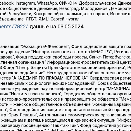
Facebook, Instagram, WhatsApp, СИЧ-С14, Добровольческое Движ
ское общественное движение, Невоград, Молодежное Демократ
ой Республики, Конгресс ойрат-калмыцкого народа, Исполнит
бъединение, ЛГБТ, Я.МЫ Сергей Фургал
uments/7822/
данные на
03.05.2024
Общество с ограниченной ответственностью "Радио Свободная Европа/Радио Свобода", Чешское информационное агентство "MEDIUM-ORIENT", Красноярская региональная общественная организация "Мы против СПИДа", Камалягин Денис Николаевич, Маркелов Сергей Евгеньевич, Пономарев Лев Александрович, Савицкая Людмила Алексеевна, Автономная некоммерческая организация "Центр по работе с проблемой насилия "НАСИЛИЮ.НЕТ", Межрегиональный профессиональный союз работников здравоохранения "Альянс врачей", Юридическое лицо, зарегистрированное в Латвийской Республике, SIA "Medusa Project" (регистрационный номер 40103797863, дата регистрации 10.06.2014), Некоммерческая организация "Фонд по борьбе с коррупцией", Автономная некоммерческая организация "Институт права и публичной политики", Баданин Роман Сергеевич, Гликин Максим Александрович, Железнова Мария Михайловна, Лукьянова Юлия Сергеевна, Маетная Елизавета Витальевна, Маняхин Петр Борисович, Чуракова Ольга Владимировна, Ярош Юлия Петровна, Юридическое лицо "The Insider SIA", зарегистрированное в Риге, Латвийская Республика (дата регистрации 26.06.2015), являющееся администратором доменного имени интернет-издания "The Insider SIA", https://theins.ru, Постернак Алексей Евгеньевич, Рубин Михаил Аркадьевич, Анин Роман Александрович, Юридическое лицо Istories fonds, зарегистрированное в Латвийской Республике (регистрационный номер 50008295751, дата регистрации 24.02.2020), Великовский Дмитрий Александрович, Долинина Ирина Николаевна, Мароховская Алеся Алексеевна, Шлейнов Роман Юрьевич, Шмагун Олеся Валентиновна, Общество с ограниченной ответственностью "Альтаир 2021", Общество с ограниченной ответственностью "Вега 2021", Общество с ограниченной ответственностью "Главный редактор 2021", Общество с ограниченной ответственностью "Ромашки монолит", Важенков Артем Валерьевич, Ивановская областная общественная организация "Центр гендерных исследований", Гурман Юрий Альбертович, Медиапроект "ОВД-Инфо", Егоров Владимир Владимирович, Жилинский Владимир Александрович, Общество с ограниченной ответственностью "ЗП", Иванова София Юрьевна, Карезина Инна Павловна, Кильтау Екатерина Викторовна, Петров Алексей Викторович, Пискунов Сергей Евгеньевич, Смирнов Сергей Сергеевич, Тихонов Михаил Сергеевич, Общество с ограниченной ответственностью "ЖУРНАЛИСТ-ИНОСТРАННЫЙ АГЕНТ", Арапова Галина Юрьевна, Вольтская Татьяна Анатольевна, Американская компания "Mason G.E.S. Anonymous Foundation" (США), являющаяся владельцем интернет-издания https://mnews.world/, Компания "Stichting Bellingcat", зарегистрированная в Нидерландах (дата регистрации 11.07.2018), Захаров Андрей Вячеславович, Клепиковская Екатерина Дмитриевна, Общество с ограниченной ответственностью "МЕМО", Перл Роман Александрович, Симонов Евгений Алексеевич, Соловьева Елена Анатольевна, Сотников Даниил Владимирович, Сурначева Елизавета Дмитриевна, Автономная некоммерческая организация по защите прав человека и информированию населения "Якутия – Наше Мнение", Общество с ограниченной ответственностью "Москоу диджитал медиа", с 26.01.2023 Общество с ограниченной ответственностью "Чайка Белые сады", Ветошкина Валерия Валерьевна, Заговора Максим Александрович, Межрегиональное общественное движение "Российская ЛГБТ - сеть", Оленичев Максим Владимирович, Павлов Иван Юрьевич, Скворцова Елена Сергеевна, Общество с ограниченной ответственностью "Как бы инагент", Кочетков Игорь Викторович, Общество с ограниченной ответственностью "Честные выборы", Еланчик Олег Александрович, Общество с ограниченной ответственностью "Нобелевский призыв", Гималова Регина Эмилевна, Григорьев Андрей Валерьевич, Григорьева Алина Александровна, Ассоциация по содействию защите прав призывников, альтернативнослужащих и военнослужащих "Правозащитная группа "Гражданин.Армия.Право", Хисамова Регина Фаритовна, Автономная некоммерческая организация по реализа