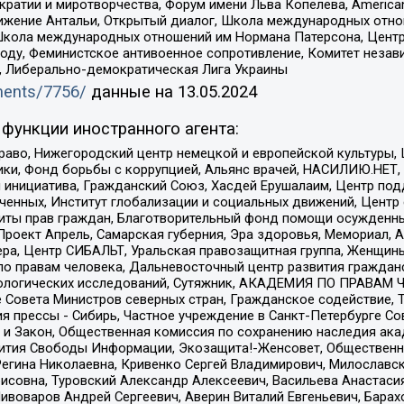
и и миротворчества, Форум имени Льва Копелева, American Counci
ое движение Антальи, Открытый диалог, Школа международных отн
Школа международных отношений им Нормана Патерсона, Центр
ду, Феминистское антивоенное сопротивление, Комитет независ
а, Либерально-демократическая Лига Украины
uments/7756/
данные на
13.05.2024
функции иностранного агента:
раво, Нижегородский центр немецкой и европейской культуры,
тики, Фонд борьбы с коррупцией, Альянс врачей, НАСИЛИЮ.НЕТ,
я инициатива, Гражданский Союз, Хасдей Ерушалаим, Центр по
юченных, Институт глобализации и социальных движений, Цент
ты прав граждан, Благотворительный фонд помощи осужденным
а, Проект Апрель, Самарская губерния, Эра здоровья, Мемориал
ера, Центр СИБАЛЬТ, Уральская правозащитная группа, Женщины
по правам человека, Дальневосточный центр развития гражданс
ологических исследований, Сутяжник, АКАДЕМИЯ ПО ПРАВАМ Ч
е Совета Министров северных стран, Гражданское содействие,
я прессы - Сибирь, Частное учреждение в Санкт-Петербурге С
 и Закон, Общественная комиссия по сохранению наследия ак
звития Свободы Информации, Экозащита!-Женсовет, Общественн
Регина Николаевна, Кривенко Сергей Владимирович, Милославс
совна, Туровский Александр Алексеевич, Васильева Анастасия
Пивоваров Андрей Сергеевич, Аверин Виталий Евгеньевич, Бара