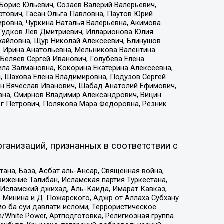
Борис Юльевич, Созаев Валерий Валерьевич,
тович, Гасан Ольга Павловна, Паутов Юрий
ровна, Чуркина Наталья Валерьевна, Акимова
 Гудков Лев Дмитриевич, Илларионова Юлия
ихайловна, Щур Николай Алексеевич, Блинушов
е Ирина Анатольевна, Мельникова Валентина
Беляев Сергей Иванович, Голубева Елена
ила Залмановна, Кокорина Екатерина Алексеевна,
, Шахова Елена Владимировна, Подузов Сергей
ин Вячеслав Иванович, Шабад Анатолий Ефимович,
вна, Смирнов Владимир Александрович, Вицин
ег Петрович, Полякова Мара Федоровна, Резник
ганизаций, признанных в соответствии с
на, База, Асбат аль-Ансар, Священная война,
ижение Талибан, Исламская партия Туркестана,
Исламский джихад, Аль-Каида, Имарат Кавказ,
 Минина и Д. Пожарского, Аджр от Аллаха Субхану
о ба суи давлати исломи, Террористическое
/White Power, Артподготовка, Религиозная группа