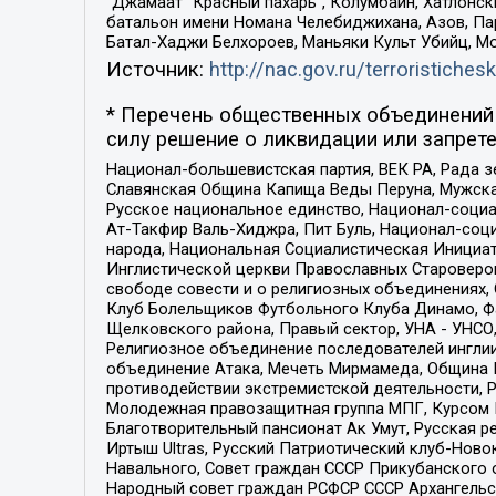
“Джамаат “Красный пахарь”, Колумбайн, Хатлонск
батальон имени Номана Челебиджихана, Азов, Па
Батал-Хаджи Белхороев, Маньяки Культ Убийц, М
Источник:
http://nac.gov.ru/terroristichesk
* Перечень общественных объединений 
силу решение о ликвидации или запрете
Национал-большевистская партия, ВЕК РА, Рада 
Славянская Община Капища Веды Перуна, Мужская
Русское национальное единство, Национал-социа
Ат-Такфир Валь-Хиджра, Пит Буль, Национал-соц
народа, Национальная Социалистическая Инициат
Инглистической церкви Православных Староверов
свободе совести и о религиозных объединениях,
Клуб Болельщиков Футбольного Клуба Динамо, Фа
Щелковского района, Правый сектор, УНА - УНСО, У
Религиозное объединение последователей инглии
объединение Атака, Мечеть Мирмамеда, Община К
противодействии экстремистской деятельности, 
Молодежная правозащитная группа МПГ, Курсом П
Благотворительный пансионат Ак Умут, Русская ре
Иртыш Ultras, Русский Патриотический клуб-Нов
Навального, Совет граждан СССР Прикубанского 
Народный совет граждан РСФСР СССР Архангельск