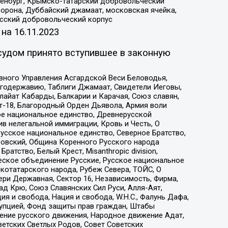
Оренбург, Крымско-татарский добровольческий
орона, Дуббайский джамаат, московская ячейка,
усский добровольческий корпус
 на
16.11.2023
судом принято вступившее в законную
вного Управления Асгардской Веси Беловодья,
годержавию, Таблиги Джамаат, Свидетели Иеговы,
айат Кабарды, Балкарии и Карачая, Союз славян,
т-18, Благородный Орден Дьявола, Армия воли
ое национальное единство, Древнерусской
 нелегальной иммиграции, Кровь и Честь, О
усское национальное единство, Северное Братство,
ровский, Община Коренного Русского народа
атство, Белый Крест, Misanthropic division,
еское объединение Русские, Русское национальное
котатарского народа, Рубеж Севера, ТОЙС, О
ри Державная, Сектор 16, Независимость, Фирма,
д Крю, Союз Славянских Сил Руси, Алля-Аят,
я и свобода, Нация и свобода, W.H.С., Фалунь Дафа,
рупцией, Фонд защиты прав граждан, Штабы
ение русского движения, Народное движение Адат,
етских Светлых Родов, Совет Советских