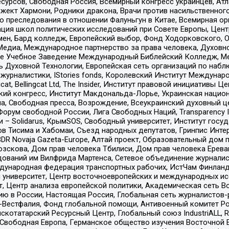
рсов, Свободная Россия, Всемирный конгресс украинцев, Атла
ект Хармони, Родники дракона, Врачи против насильственного
ию преследования в отношении Фалуньгун в Китае, Всемирная о
ация школ политических исследований при Совете Европы, Цен
мен, Бард колледж, Европейский выбор, Фонд Ходорковского,
едиа, Международное партнерство за права человека, Духовно
ое Учебное Заведение Международный Библейский Колледж, М
ь Духовной Технологии, Европейская сеть организаций по наб
урналистики, IStories fonds, Королевский Институт Между
gcat, Bellingcat Ltd, The Insider, Институт правовой инициатив
инский конгресс, Институт Макдональда-Лорье, Украинская нац
, Свободная пресса, Возрождение, Всеукраинский духовный цен
орум свободной России, Лига Свободных Наций, Transparеncy I
– Solidarus, КрымSOS, Свободный университет, Институт госу
в Тисима и Хабомаи, Съезд народных депутатов, Гринпис Инте
DR Novaja Gazeta-Europe, Алтай проект, Образовательный дом 
зскова, Дом прав человека Тбилиси, Дом прав человека Ерева
едований им Вилфрида Мартенса, Сетевое объединение журнали
Международная федерация транспортных рабочих, ИстЧам Финлан
й университет, Центр восточноевропейских и международных и
, Центр анализа европейской политики, Академическая сеть Во
ю в России, Настоящая Россия, Глобальная сеть журналистов
естфалия, Фонд глобальной помощи, Антивоенный комитет России,
татарский Ресурсный Центр, Глобальный союз IndustriALL, Russi
 Свободная Европа, Германское общество изучения Восточной 