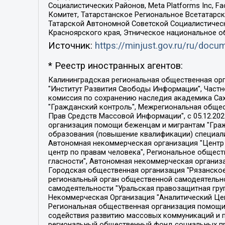
Социалистических Районов, Meta Platforms Inc, 
Комитет, Татарстанское Региональное Всетатар
Татарской Автономной Советской Социалистическ
Красноярского края, Этническое национальное о
Источник:
https://minjust.gov.ru/ru/doc
* Реестр иностранных агентов:
Калининградская региональная общественная организация "Экозащита!-Женсовет", Фонд содействия защите прав и свобод граждан "Общественный вердикт", Фонд "Институт Развития Свободы Информации", Частное учреждение "Информационное агентство МЕМО. РУ", Региональная общественная организация "Общественная комиссия по сохранению наследия академика Сахарова", Фонд поддержки свободы прессы, Санкт-Петербургская общественная правозащитная организация "Гражданский контроль", Межрегиональная общественная организация "Информационно-просветительский центр "Мемориал", Региональный Фонд "Центр Защиты Прав Средств Массовой Информации", с 05.12.2023 Фонд "Центр Защиты Прав Средств массовой информации", Региональная общественная благотворительная организация помощи беженцам и мигрантам "Гражданское содействие", Негосударственное образовательное учреждение дополнительного профессионального образования (повышение квалификации) специалистов "АКАДЕМИЯ ПО ПРАВАМ ЧЕЛОВЕКА", Свердловская региональная общественная организация "Сутяжник", Автономная некоммерческая организация "Центр независимых социологических исследований", Союз общественных объединений "Российский исследовательский центр по правам человека", Региональное общественное учреждение научно-информационный центр "МЕМОРИАЛ", Некоммерческая организация "Фонд защиты гласности", Автономная некоммерческая организация "Институт прав человека", Городская общественная организация "Екатеринбургское общество "МЕМОРИАЛ", Городская общественная организация "Рязанское историко-просветительское и правозащитное общество "Мемориал" (Рязанский Мемориал), Челябинский региональный орган общественной самодеятельности – женское общественное объединение "Женщины Евразии", Челябинский региональный орган общественной самодеятельности "Уральская правозащитная группа", Фонд содействия защите здоровья и социальной справедливости имени Андрея Рылькова, Автономная Некоммерческая Организация "Аналитический Центр Юрия Левады", Автономная некоммерческая организация социальной поддержки населения "Проект Апрель", Региональная общественная организация помощи женщинам и детям, находящимся в кризисной ситуации "Информационно-методический центр "Анна", Фонд содействия развитию массовых коммуникаций и правовому просвещению "Так-так-Так", Фонд содействия устойчивому развитию "Серебряная тайга", Свердловский региональный общественный фонд социальных проектов "Новое время", "Idel.Реалии", Кавказ.Реалии, Крым.Реалии, Телеканал Настоящее Время, Татаро-башкирская служба Радио Свобода (Azatliq Radiosi), Радио Свободная Европа/Радио Свобода (PCE/PC), "Сибирь.Реалии", "Фактограф", Благотворительный фонд помощи осужденным и их семьям, Автономная некоммерческая организация "Институт глобализации и социальных движений", Фонд "В защиту прав заключенных", Частное учреждение "Центр поддержки и содействия развитию средств массовой информации", Пензенский региональный общественный благотворительный фонд "Гражданский союз", "Север.Реалии", Некоммерческая организация Фонд "Правовая инициатива", 