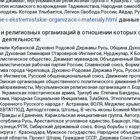
ий джамаат, Мусульманская религиозная группа п. Кушкуль г. 
ртия исламского возрождения Таджикистана, Народная самооб
олодёжь Которая Улыбается, Легион Свобода России, Айдар, Р
ie-i-ekstremistskie-organizacii-i-materialy.html
данные
и религиозных организаций в отношении которых 
 деятельности:
земли Кубанской Духовно Родовой Державы Русь, Община Духо
 Духовная Семинария Староверов-Инглингов, Нурджулар, К Бо
листическое общество, Джамаат мувахидов, Объединенный Вил
иалистическая рабочая партия России, Славянский союз, Форма
ива города Череповца, Духовно-Родовая Держава Русь, Русск
-Инглингов, Русский общенациональный союз, Движение против
 Омская организация общественного политического движения Р
йзрахманисты, Мусульманская религиозная организация п. Бо
краинская повстанческая армия, Тризуб им. Степана Бандеры, Бр
зма, Народная Социальная Инициатива, TulaSkins, Этнополитич
оренного Русского народа г. Астрахани, ВОЛЯ, Меджлис крымс
РЕВТАТПОД, Артподготовка, Штольц, В честь иконы Божией Мате
равды и Единения, Каракольская инициативная группа, Автогра
спублика Русь, Арестантское уголовное единство, Башкорт, Наци
окузнецк/РПК, Сибирский державный союз, Фонд борьбы с кор
округа г. Краснодара, Мужское государство, Народное объедин
ой области, Проект Штурм, Граждане СССР, Держава Союз Сов