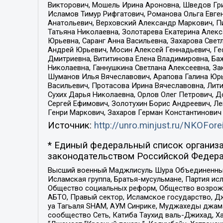
Викторович, Мошель Ирина Ароновна, Шведов Гри
Исламов Тимур Рифгатович, Романова Ольга Евге
Анатольевич, Верховский Александр Маркович, П
Татьяна Николаевна, Золотарева Екатерина Алек
Юрьевна, Саранг Анна Васильевна, Захарова Свет
Андрей Юрьевич, Мосин Алексей Геннадьевич, Ге
Дмитриевна, Вититинова Елена Владимировна, Ба
Николаевна, Ганнушкина Светлана Алексеевна, За
Шуманов Илья Вячеславович, Арапова Галина Юрь
Васильевич, Протасова Ирина Вячеславовна, Лит
Сухих Дарья Николаевна, Орлов Олег Петрович, 
Сергей Ефимович, Золотухин Борис Андреевич, Л
Генри Маркович, Захаров Герман Константинович
Источник:
http://unro.minjust.ru/NKOFore
* Единый федеральный список организа
законодательством Российской Федера
Высший военный Маджлисуль Шура Объединенных с
Исламская группа, Братья-мусульмане, Партия ис
Общество социальных реформ, Общество возрожд
АБТО, Правый сектор, Исламское государство, Д
уа Тагьаля SHAM, АУМ Синрике, Муджахеды джама
сообщество Сеть, Катиба Таухид валь-Джихад, Хай