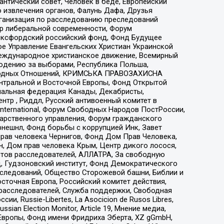
нтический совет, Человек в беде, Европейский
 извлечения органов, Фалунь Дафа, Друзья
рганизация по расследованию преследований
тр либеральной современности, Форум
 Оксфордский российский фонд, Фонд Будущее
е Управление Евангельских Христиан Украинской
еждународное христианское движение, Всемирный
людению за выборами, Республика Польша,
народных Отношений, КРИМСЬКА ПРАВОЗАХИСНА
ы Центральной и Восточной Европы, Фонд Открытой
иональная федерация Канады, Декабристы,
тр , Риддл, Русский антивоенный комитет в
nternational, Форум Свободных Народов ПостРоссии,
дарственного управления, Форум гражданского
рнешнл, Фонд борьбы с коррупцией Инк, Завет
прав человека Чернигов, Фонд Дом Прав Человека,
н, Дом прав человека Крым, Центр дикого лосося,
стов расследователей, АЛЛАТРА, За свободную
д, Гудзоновский институт, Фонд Демократического
сследований, Общество Сторожевой башни, Библии и
сточная Европа, Российский комитет действия,
-расследователей, Служба поддержки, Свободная
 Russie-Libertes, La Asocicion de Rusos Libres,
an Election Monitor, Article 19, Мнение медиа,
Европы, Фонд имени Фридриха Эберта, XZ gGmbH,