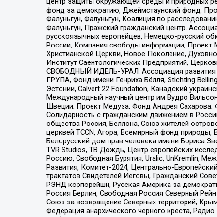
центр защиты окружающей среды и природных ресу
фонд за демократию, Джеймстаунский фонд, Прож
Фалуньгун, Фалуньгун, Коалиция по расследован
Фалуньгун, Пражский гражданский центр, Ассоци
русскоязычных европейцев, Немецко-русский об
России, Компания свободы информации, Проект М
Христианской Церкви, Новое Поколение, Духовн
Институт Саентологических Предприятий, Церков
СВОБОДНЫЙ ИДЕЛЬ-УРАЛ, Ассоциация развития ж
ГРУПА, Фонд имени Генриха Бёлля, Stichting Bellin
Эстонии, Calvert 22 Foundation, Канадский укра
Международный научный центр им Вудро Вильсона
Швеции, Проект Медуза, Фонд Андрея Сахарова, Ф
Солидарность с гражданским движением в России 
общества Россия, Беллона, Союз жителей острово
церквей TCCN, Агора, Всемирный фонд природы, B
Белорусский дом прав человека имени Бориса Зво
TVR Studios, ТВ Дождь, Центр европейских иссл
Россию, Свободная Бурятия, Uralic, UnKremlin, 
Развития, Комитет-2024, Центрально-Европейски
трактатов Свидетелей Иеговы, Гражданский Совет
РЭНД корпорейшн, Русская Америка за демократи
Россия Берлин, Свободная Россия Северный Рейн-В
Союз за возвращение Северных территорий, Крымско
Федерация анархического черного креста, Радио