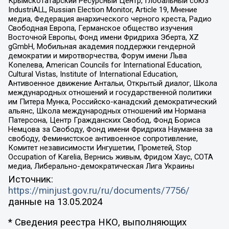
Крымскотатарский Ресурсный Центр, Глобальный союз
IndustriALL, Russian Election Monitor, Article 19, Мнение
медиа, Федерация анархического черного креста, Радио
Свободная Европа, Германское общество изучения
Восточной Европы, Фонд имени Фридриха Эберта, XZ
gGmbH, Мобильная академия поддержки гендерной
демократии и миротворчества, Форум имени Льва
Копелева, American Councils for International Education,
Cultural Vistas, Institute of International Education,
Антивоенное движение Антальи, Открытый диалог, Школа
международных отношений и государственной политики
им Питера Мунка, Российско-канадский демократический
альянс, Школа международных отношений им Нормана
Патерсона, Центр Гражданских Свобод, Фонд Бориса
Немцова за Свободу, Фонд имени Фридриха Науманна за
свободу, Феминистское антивоенное сопротивление,
Комитет независимости Ингушетии, Прометей, Stop
Occupation of Karelia, Вернись живым, Фридом Хаус, СОТА
медиа, Либерально-демократическая Лига Украины
Источник:
https://minjust.gov.ru/ru/documents/7756/
данные на
13.05.2024
* Сведения реестра НКО, выполняющих