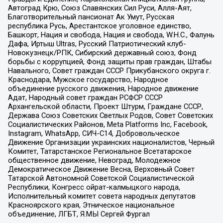
Автоград Крю, Союз Славянских Сил Руси, Алля-Аят,
Благотворительный пансионат Ак Умут, Русская
республика Русь, Арестантское уголовное единство,
Башкорт, Нация и свобода, Нация и свобода, W.H.С., Фалунь
Дафа, Иртыш Ultras, Русский Патриотический клуб-
Новокузнецк/РПК, Сибирский державный союз, Фонд
борьбы с коррупцией, Фонд защиты прав граждан, Штабы
Навального, Совет граждан СССР Прикубанского округа г.
Краснодара, Мужское государство, Народное
объединение русского движения, Народное движение
Адат, Народный совет граждан РСФСР СССР
Архангельской области, Проект Штурм, Граждане СССР,
Держава Союз Советских Светлых Родов, Совет Советских
Социалистических Районов, Meta Platforms Inc, Facebook,
Instagram, WhatsApp, СИЧ-С14, Добровольческое
Движение Организации украинских националистов, Черный
Комитет, Татарстанское Региональное Всетатарское
общественное движение, Невоград, Молодежное
Демократическое Движение Весна, Верховный Совет
Татарской Автономной Советской Социалистической
Республики, Конгресс ойрат-калмыцкого народа,
Исполнительный комитет совета народных депутатов
Красноярского края, Этническое национальное
объединение, ЛГБТ, Я.МЫ Сергей Фургал