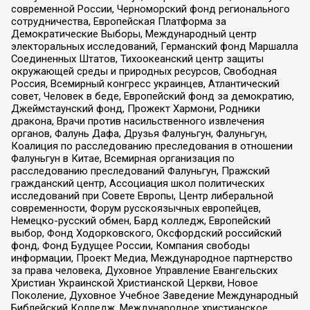
современной России, Черноморский фонд регионального
сотрудничества, Европейская Платформа за
Демократические Выборы, Международный центр
электоральных исследований, Германский фонд Маршалла
Соединенных Штатов, Тихоокеанский центр защиты
окружающей среды и природных ресурсов, Свободная
Россия, Всемирный конгресс украинцев, Атлантический
совет, Человек в беде, Европейский фонд за демократию,
Джеймстаунский фонд, Прожект Хармони, Родники
дракона, Врачи против насильственного извлечения
органов, Фалунь Дафа, Друзья Фалуньгун, Фалуньгун,
Коалиция по расследованию преследования в отношении
Фалуньгун в Китае, Всемирная организация по
расследованию преследований Фалуньгун, Пражский
гражданский центр, Ассоциация школ политических
исследований при Совете Европы, Центр либеральной
современности, Форум русскоязычных европейцев,
Немецко-русский обмен, Бард колледж, Европейский
выбор, Фонд Ходорковского, Оксфордский российский
фонд, Фонд Будущее России, Компания свободы
информации, Проект Медиа, Международное партнерство
за права человека, Духовное Управление Евангельских
Христиан Украинской Христианской Церкви, Новое
Поколение, Духовное Учебное Заведение Международный
Библейский Колледж, Международное христианское