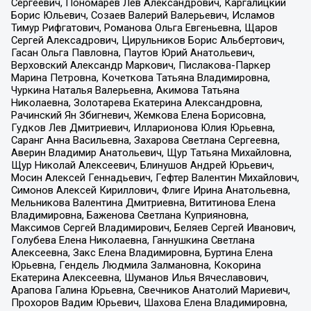
Сергеевич, Пономарев Лев Александрович, Каргалицкий
Борис Юльевич, Созаев Валерий Валерьевич, Исламов
Тимур Рифгатович, Романова Ольга Евгеньевна, Щаров
Сергей Алексадрович, Цирульников Борис Альбертович,
Гасан Ольга Павловна, Паутов Юрий Анатольевич,
Верховский Александр Маркович, Пислакова-Паркер
Марина Петровна, Кочеткова Татьяна Владимировна,
Чуркина Наталья Валерьевна, Акимова Татьяна
Николаевна, Золотарева Екатерина Александровна,
Рачинский Ян Збигневич, Жемкова Елена Борисовна,
Гудков Лев Дмитриевич, Илларионова Юлия Юрьевна,
Саранг Анна Васильевна, Захарова Светлана Сергеевна,
Аверин Владимир Анатольевич, Щур Татьяна Михайловна,
Щур Николай Алексеевич, Блинушов Андрей Юрьевич,
Мосин Алексей Геннадьевич, Гефтер Валентин Михайлович,
Симонов Алексей Кириллович, Флиге Ирина Анатольевна,
Мельникова Валентина Дмитриевна, Вититинова Елена
Владимировна, Баженова Светлана Куприяновна,
Максимов Сергей Владимирович, Беляев Сергей Иванович,
Голубева Елена Николаевна, Ганнушкина Светлана
Алексеевна, Закс Елена Владимировна, Буртина Елена
Юрьевна, Гендель Людмила Залмановна, Кокорина
Екатерина Алексеевна, Шуманов Илья Вячеславович,
Арапова Галина Юрьевна, Свечников Анатолий Мариевич,
Прохоров Вадим Юрьевич, Шахова Елена Владимировна,