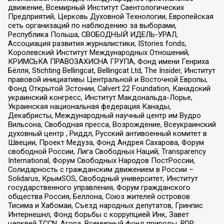
движение, Всемирный Институт Саентологических
Предприятий, Церковь Духовной Технологии, Европейская
сеть организаций по наблюдению за выборами,
Республика Польша, СВОБОДНЫЙ ИДЕЛЬ-УРАЛ,
Ассоциация развития журналистики, IStories fonds,
Королевский Институт Международных Отношений,
КРИМСЬКА ПРАВОЗАХИСНА ГРУПА, Фонд имени Генриха
Бёлля, Stichting Bellingcat, Bellingcat Ltd, The Insider, Институт
правовой инициативы Центральной и Восточной Европы,
Фонд Открытой Эстонии, Calvert 22 Foundation, Канадский
украинский конгресс, Институт Макдональда-Лорье,
Украинская национальная федерация Канады,
Декабристы, Международный научный центр им Вудро
Вильсона, Свободная пресса, Возрождение, Всеукраинский
духовный центр , Риддл, Русский антивоенный комитет в
Швеции, Проект Медуза, Фонд Андрея Сахарова, Форум
свободной России, Лига Свободных Наций, Transparеncy
International, Форум Свободных Народов ПостРоссии,
Солидарность с гражданским движением в России –
Solidarus, КрымSOS, Свободный университет, Институт
государственного управления, Форум гражданского
общества Россия, Беллона, Союз жителей островов
Тисима и Хабомаи, Съезд народных депутатов, Гринпис
Интернешнл, Фонд борьбы с коррупцией Инк, Завет
церквей TCCN, Агора, Всемирный фонд природы, BDR