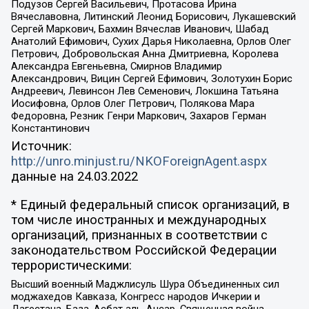
Подузов Сергей Васильевич, Протасова Ирина
Вячеславовна, Литинский Леонид Борисович, Лукашевский
Сергей Маркович, Бахмин Вячеслав Иванович, Шабад
Анатолий Ефимович, Сухих Дарья Николаевна, Орлов Олег
Петрович, Добровольская Анна Дмитриевна, Королева
Александра Евгеньевна, Смирнов Владимир
Александрович, Вицин Сергей Ефимович, Золотухин Борис
Андреевич, Левинсон Лев Семенович, Локшина Татьяна
Иосифовна, Орлов Олег Петрович, Полякова Мара
Федоровна, Резник Генри Маркович, Захаров Герман
Константинович
Источник:
http://unro.minjust.ru/NKOForeignAgent.aspx
данные на
24.03.2022
* Единый федеральный список организаций, в
том числе иностранных и международных
организаций, признанных в соответствии с
законодательством Российской Федерации
террористическими:
Высший военный Маджлисуль Шура Объединенных сил
моджахедов Кавказа, Конгресс народов Ичкерии и