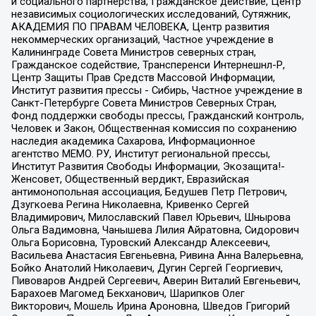
и социального партнерства, Гражданское действие, Центр
независимых социологических исследований, Сутяжник,
АКАДЕМИЯ ПО ПРАВАМ ЧЕЛОВЕКА, Центр развития
некоммерческих организаций, Частное учреждение в
Калининграде Совета Министров северных стран,
Гражданское содействие, Трансперенси Интернешнл-Р,
Центр Защиты Прав Средств Массовой Информации,
Институт развития прессы - Сибирь, Частное учреждение в
Санкт-Петербурге Совета Министров Северных Стран,
Фонд поддержки свободы прессы, Гражданский контроль,
Человек и Закон, Общественная комиссия по сохранению
наследия академика Сахарова, Информационное
агентство МЕМО. РУ, Институт региональной прессы,
Институт Развития Свободы Информации, Экозащита!-
Женсовет, Общественный вердикт, Евразийская
антимонопольная ассоциация, Бедушев Петр Петрович,
Дзугкоева Регина Николаевна, Кривенко Сергей
Владимирович, Милославский Павел Юрьевич, Шнырова
Ольга Вадимовна, Чанышева Лилия Айратовна, Сидорович
Ольга Борисовна, Туровский Александр Алексеевич,
Васильева Анастасия Евгеньевна, Ривина Анна Валерьевна,
Бойко Анатолий Николаевич, Дугин Сергей Георгиевич,
Пивоваров Андрей Сергеевич, Аверин Виталий Евгеньевич,
Барахоев Магомед Бекханович, Шарипков Олег
Викторович, Мошель Ирина Ароновна, Шведов Григорий