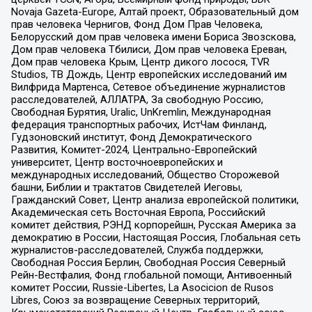
Novaja Gazeta-Europe, Алтай проект, Образовательный дом
прав человека Чернигов, Фонд Дом Прав Человека,
Белорусский дом прав человека имени Бориса Звозскова,
Дом прав человека Тбилиси, Дом прав человека Ереван,
Дом прав человека Крым, Центр дикого лосося, TVR
Studios, ТВ Дождь, Центр европейских исследований им
Вилфрида Мартенса, Сетевое объединение журналистов
расследователей, АЛЛАТРА, За свободную Россию,
Свободная Бурятия, Uralic, UnKremlin, Международная
федерация транспортных рабочих, ИстЧам Финланд,
Гудзоновский институт, Фонд Демократического
Развития, Комитет-2024, Центрально-Европейский
университет, Центр восточноевропейских и
международных исследований, Общество Сторожевой
башни, Библии и трактатов Свидетелей Иеговы,
Гражданский Совет, Центр анализа европейской политики,
Академическая сеть Восточная Европа, Российский
комитет действия, РЭНД корпорейшн, Русская Америка за
демократию в России, Настоящая Россия, Глобальная сеть
журналистов-расследователей, Служба поддержки,
Свободная Россия Берлин, Свободная Россия Северный
Рейн-Вестфалия, Фонд глобальной помощи, Антивоенный
комитет России, Russie-Libertes, La Asocicion de Rusos
Libres, Союз за возвращение Северных территорий,