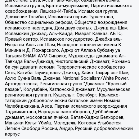
Дагестана, База, Асбат аль-Ансар, Священная война,
Исламская группа, Братья-мусульмане, Партия исламского
освобождения, Лашкар-И-Тайба, Исламская группа,
Движение Талибан, Исламская партия Туркестана,
Общество социальных реформ, Общество возрождения
исламского наследия, Дом двух святых, Джунд аш-Шам,
Исламский джихад, Аль-Каида, Имарат Кавказ, АБТО,
Правый сектор, Исламское государство, Джабха аль-
Нусра ли-Ахль аш-Шам, Народное ополчение имени К.
Минина и Д. Пожарского, Аджр от Аллаха Субхану уа
Тагьаля SHAM, АУМ Синрике, Муджахеды джамаата Ат-
Тавхида Валь-Джихад, Чистопольский Джамаат, Рохнамо
ба суи давлати исломи, Террористическое сообщество
Сеть, Катиба Таухид валь-Джихад, Хайят Тахрир аш-Шам,
Ахлю Сунна Валь Джамаа, National Socialism/White Power,
Артподготовка, Религиозная группа “Джамаат “Красный
пахарь”, Колумбайн, Хатлонский джамаат, Мусульманская
религиозная группа п. Кушкуль г. Оренбург, Крымско-
татарский добровольческий батальон имени Номана
Челебиджихана, Азов, Партия исламского возрождения
Таджикистана, Народная самооборона, Дуббайский
джамаат, московская ячейка, Батал-Хаджи Белхороев,
Маньяки Культ Убийц, Молодёжь Которая Улыбается,
Легион Свобода России, Айдар, Русский добровольческий
корпус