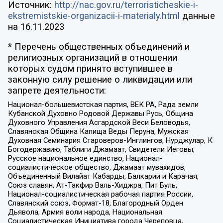
Источник:
http://nac.gov.ru/terroristicheskie-i-
ekstremistskie-organizacii-i-materialy.html
данные
на
16.11.2023
* Перечень общественных объединений и
религиозных организаций в отношении
которых судом принято вступившее в
законную силу решение о ликвидации или
запрете деятельности:
Национал-большевистская партия, ВЕК РА, Рада земли
Кубанской Духовно Родовой Державы Русь, Община
Духовного Управления Асгардской Веси Беловодья,
Славянская Община Капища Веды Перуна, Мужская
Духовная Семинария Староверов-Инглингов, Нурджулар, К
Богодержавию, Таблиги Джамаат, Свидетели Иеговы,
Русское национальное единство, Национал-
социалистическое общество, Джамаат мувахидов,
Объединенный Вилайат Кабарды, Балкарии и Карачая,
Союз славян, Ат-Такфир Валь-Хиджра, Пит Буль,
Национал-социалистическая рабочая партия России,
Славянский союз, Формат-18, Благородный Орден
Дьявола, Армия воли народа, Национальная
Социалистическая Инициатива города Череповца,