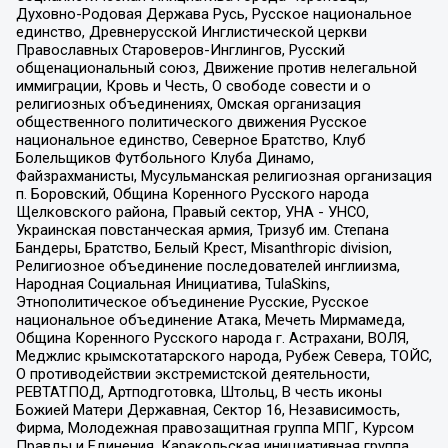
Духовно-Родовая Держава Русь, Русское национальное
единство, Древнерусской Инглистической церкви
Православных Староверов-Инглингов, Русский
общенациональный союз, Движение против нелегальной
иммиграции, Кровь и Честь, О свободе совести и о
религиозных объединениях, Омская организация
общественного политического движения Русское
национальное единство, Северное Братство, Клуб
Болельщиков Футбольного Клуба Динамо,
Файзрахманисты, Мусульманская религиозная организация
п. Боровский, Община Коренного Русского народа
Щелковского района, Правый сектор, УНА - УНСО,
Украинская повстанческая армия, Тризуб им. Степана
Бандеры, Братство, Белый Крест, Misanthropic division,
Религиозное объединение последователей инглиизма,
Народная Социальная Инициатива, TulaSkins,
Этнополитическое объединение Русские, Русское
национальное объединение Атака, Мечеть Мирмамеда,
Община Коренного Русского народа г. Астрахани, ВОЛЯ,
Меджлис крымскотатарского народа, Рубеж Севера, ТОЙС,
О противодействии экстремистской деятельности,
РЕВТАТПОД, Артподготовка, Штольц, В честь иконы
Божией Матери Державная, Сектор 16, Независимость,
Фирма, Молодежная правозащитная группа МПГ, Курсом
Правды и Единения, Каракольская инициативная группа,