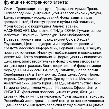
функции иностранного агента:
Лилит, Правозащитная группа Гражданин.Армия.Право,
Нижегородский центр немецкой и европейской культуры,
Центр гендерных исследований, Фонд защиты прав
граждан Штаб, Институт права и публичной политики,
Фонд борьбы с коррупцией, Альянс врачей,
НАСИЛИЮ.НЕТ, Мы против СПИДа, СВЕЧА, Гуманитарное
действие, Открытый Петербург, Лига Избирателей,
Правовая инициатива, Гражданский Союз, Хасдей
Ерушалаим, Центр поддержки и содействия развитию
средств массовой информации, Горячая Линия, В защиту
прав заключенных, Институт глобализации и социальных
движений, Центр социально-информационных инициатив
Действие, Благотворительный фонд охраны здоровья и
защиты прав граждан, Благотворительный фонд помощи
осужденным и их семьям, Фонд Тольятти, Новое время,
Серебряная тайга, Так-Так-Так, Сова, центр Анна, Проект
Апрель, Самарская губерния, Эра здоровья, Мемориал,
Аналитический Центр Юрия Левады, Издательство Парк
Гагарина, Фонд имени Андрея Рылькова, Сфера, Центр
СИБАЛЬТ, Уральская правозащитная группа, Женщины
Евразии, Институт прав человека, Фонд защиты гласности,
Российский исследовательский центр по правам человека,
Дальневосточный центр развития гражданских инициатив