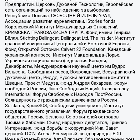
Предприятий, Церковь Духовной Технологии, Европейская
сеть организаций по наблюдению за выборами,
Республика Польша, СВОБОДНЫЙ ИДЕЛЬ-УРАЛ,
Ассоциация развития журналистики, IStories fonds,
Королевский Институт Международных Отношений,
КРИМСЬКА ПРАВОЗАХИСНА ГРУПА, Фонд имени Генриха
Бёлля, Stichting Bellingcat, Bellingcat Ltd, The Insider, Институт
правовой инициативы Центральной и Восточной Европы,
Фонд Открытой Эстонии, Calvert 22 Foundation, Канадский
украинский конгресс, Институт Макдональда-Лорье,
Украинская национальная федерация Канады,
Декабристы, Международный научный центр им Вудро
Вильсона, Свободная пресса, Возрождение, Всеукраинский
духовный центр , Риддл, Русский антивоенный комитет в
Швеции, Проект Медуза, Фонд Андрея Сахарова, Форум
свободной России, Лига Свободных Наций, Transparеncy
International, Форум Свободных Народов ПостРоссии,
Солидарность с гражданским движением в России –
Solidarus, КрымSOS, Свободный университет, Институт
государственного управления, Форум гражданского
общества Россия, Беллона, Союз жителей островов
Тисима и Хабомаи, Съезд народных депутатов, Гринпис
Интернешнл, Фонд борьбы с коррупцией Инк, Завет
церквей TCCN, Агора, Всемирный фонд природы, BDR
Novaja Gazeta-Europe, Алтай проект, Образовательный дом