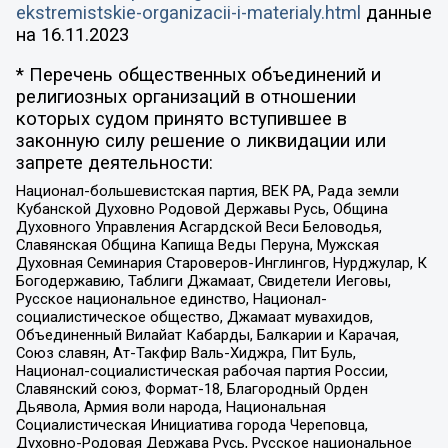
ekstremistskie-organizacii-i-materialy.html
данные
на
16.11.2023
* Перечень общественных объединений и
религиозных организаций в отношении
которых судом принято вступившее в
законную силу решение о ликвидации или
запрете деятельности:
Национал-большевистская партия, ВЕК РА, Рада земли
Кубанской Духовно Родовой Державы Русь, Община
Духовного Управления Асгардской Веси Беловодья,
Славянская Община Капища Веды Перуна, Мужская
Духовная Семинария Староверов-Инглингов, Нурджулар, К
Богодержавию, Таблиги Джамаат, Свидетели Иеговы,
Русское национальное единство, Национал-
социалистическое общество, Джамаат мувахидов,
Объединенный Вилайат Кабарды, Балкарии и Карачая,
Союз славян, Ат-Такфир Валь-Хиджра, Пит Буль,
Национал-социалистическая рабочая партия России,
Славянский союз, Формат-18, Благородный Орден
Дьявола, Армия воли народа, Национальная
Социалистическая Инициатива города Череповца,
Духовно-Родовая Держава Русь, Русское национальное