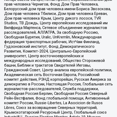
прав человека Чернигов, Фонд Дом Прав Человека,
Белорусский дом прав человека имени Бориса Звозскова,
Дом прав человека Тбилиси, Дом прав человека Ереван,
Дом прав человека Крым, Центр дикого лосося, TVR
Studios, ТВ Дождь, Центр европейских исследований им
Вилфрида Мартенса, Сетевое объединение журналистов
расследователей, АЛЛАТРА, За свободную Россию,
Свободная Бурятия, Uralic, UnKremlin, Международная
федерация транспортных рабочих, ИстЧам Финланд,
Гудзоновский институт, Фонд Демократического
Развития, Комитет-2024, Центрально-Европейский
университет, Центр восточноевропейских и
международных исследований, Общество Сторожевой
башни, Библии и трактатов Свидетелей Иеговы,
Гражданский Совет, Центр анализа европейской политики,
Академическая сеть Восточная Европа, Российский
комитет действия, РЭНД корпорейшн, Русская Америка за
демократию в России, Настоящая Россия, Глобальная сеть
журналистов-расследователей, Служба поддержки,
Свободная Россия Берлин, Свободная Россия Северный
Рейн-Вестфалия, Фонд глобальной помощи, Антивоенный
комитет России, Russie-Libertes, La Asocicion de Rusos
Libres, Союз за возвращение Северных территорий,
Крымскотатарский Ресурсный Центр, Глобальный союз
IndustriALL, Russian Election Monitor, Article 19, Мнение