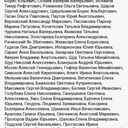
Борис Юльевич, Созаев Валерий Валерьевич, Исламов
Тимур Рифгатович, Романова Ольга Евгеньевна, Щаров
Сергей Алексадрович, Цирульников Борис Альбертович,
Гасан Ольга Павловна, Паутов Юрий Анатольевич,
Верховский Александр Маркович, Пислакова-Паркер
Марина Петровна, Кочеткова Татьяна Владимировна,
Чуркина Наталья Валерьевна, Акимова Татьяна
Николаевна, Золотарева Екатерина Александровна,
Рачинский Ян Збигневич, Жемкова Елена Борисовна,
Гудков Лев Дмитриевич, Илларионова Юлия Юрьевна,
Саранг Анна Васильевна, Захарова Светлана Сергеевна,
Аверин Владимир Анатольевич, Щур Татьяна Михайловна,
Щур Николай Алексеевич, Блинушов Андрей Юрьевич,
Мосин Алексей Геннадьевич, Гефтер Валентин Михайлович,
Симонов Алексей Кириллович, Флиге Ирина Анатольевна,
Мельникова Валентина Дмитриевна, Вититинова Елена
Владимировна, Баженова Светлана Куприяновна,
Максимов Сергей Владимирович, Беляев Сергей Иванович,
Голубева Елена Николаевна, Ганнушкина Светлана
Алексеевна, Закс Елена Владимировна, Буртина Елена
Юрьевна, Гендель Людмила Залмановна, Кокорина
Екатерина Алексеевна, Шуманов Илья Вячеславович,
Арапова Галина Юрьевна, Свечников Анатолий Мариевич,
Прохоров Вадим Юрьевич, Шахова Елена Владимировна,
Подузов Сергей Васильевич, Протасова Ирина