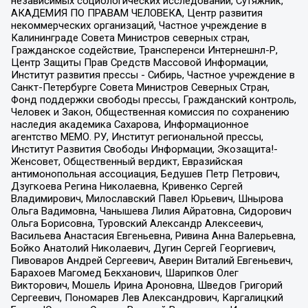
независимых социологических исследований, Сутяжник,
АКАДЕМИЯ ПО ПРАВАМ ЧЕЛОВЕКА, Центр развития
некоммерческих организаций, Частное учреждение в
Калининграде Совета Министров северных стран,
Гражданское содействие, Трансперенси Интернешнл-Р,
Центр Защиты Прав Средств Массовой Информации,
Институт развития прессы - Сибирь, Частное учреждение в
Санкт-Петербурге Совета Министров Северных Стран,
Фонд поддержки свободы прессы, Гражданский контроль,
Человек и Закон, Общественная комиссия по сохранению
наследия академика Сахарова, Информационное
агентство МЕМО. РУ, Институт региональной прессы,
Институт Развития Свободы Информации, Экозащита!-
Женсовет, Общественный вердикт, Евразийская
антимонопольная ассоциация, Бедушев Петр Петрович,
Дзугкоева Регина Николаевна, Кривенко Сергей
Владимирович, Милославский Павел Юрьевич, Шнырова
Ольга Вадимовна, Чанышева Лилия Айратовна, Сидорович
Ольга Борисовна, Туровский Александр Алексеевич,
Васильева Анастасия Евгеньевна, Ривина Анна Валерьевна,
Бойко Анатолий Николаевич, Дугин Сергей Георгиевич,
Пивоваров Андрей Сергеевич, Аверин Виталий Евгеньевич,
Барахоев Магомед Бекханович, Шарипков Олег
Викторович, Мошель Ирина Ароновна, Шведов Григорий
Сергеевич, Пономарев Лев Александрович, Каргалицкий