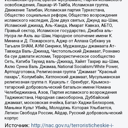
освобождения, Лашкар-И-Тайба, Исламская группа,
Движение Талибан, Исламская партия Туркестана,
Общество социальных реформ, Общество возрождения
исламского наследия, Дом двух святых, Джунд аш-Шам,
Исламский джихад, Аль-Каида, Имарат Кавказ, АБТО,
Правый сектор, Исламское государство, Джабха аль-
Нусра ли-Ахль аш-Шам, Народное ополчение имени К.
Минина и Д. Пожарского, Аджр от Аллаха Субхану уа
Тагьаля SHAM, АУМ Синрике, Муджахеды джамаата Ат-
Тавхида Валь-Джихад, Чистопольский Джамаат, Рохнамо
ба суи давлати исломи, Террористическое сообщество
Сеть, Катиба Таухид валь-Джихад, Хайят Тахрир аш-Шам,
Ахлю Сунна Валь Джамаа, National Socialism/White Power,
Артподготовка, Религиозная группа “Джамаат “Красный
пахарь”, Колумбайн, Хатлонский джамаат, Мусульманская
религиозная группа п. Кушкуль г. Оренбург, Крымско-
татарский добровольческий батальон имени Номана
Челебиджихана, Азов, Партия исламского возрождения
Таджикистана, Народная самооборона, Дуббайский
джамаат, московская ячейка, Батал-Хаджи Белхороев,
Маньяки Культ Убийц, Молодёжь Которая Улыбается,
Легион Свобода России, Айдар, Русский добровольческий
корпус
Источник:
http://nac.gov.ru/terroristicheskie-i-