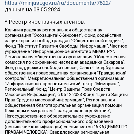
https://minjust.gov.ru/ru/documents/7822/
данные на
03.05.2024
* Реестр иностранных агентов:
Калининградская региональная общественная организация "Экозащита!-Женсовет", Фонд содействия защите прав и свобод граждан "Общественный вердикт", Фонд "Институт Развития Свободы Информации", Частное учреждение "Информационное агентство МЕМО. РУ", Региональная общественная организация "Общественная комиссия по сохранению наследия академика Сахарова", Фонд поддержки свободы прессы, Санкт-Петербургская общественная правозащитная организация "Гражданский контроль", Межрегиональная общественная организация "Информационно-просветительский центр "Мемориал", Региональный Фонд "Центр Защиты Прав Средств Массовой Информации", с 05.12.2023 Фонд "Центр Защиты Прав Средств массовой информации", Региональная общественная благотворительная организация помощи беженцам и мигрантам "Гражданское содействие", Негосударственное образовательное учреждение дополнительного профессионального образования (повышение квалификации) специалистов "АКАДЕМИЯ ПО ПРАВАМ ЧЕЛОВЕКА", Свердловская региональная общественная организация "Сутяжник", Автономная некоммерческая организация "Центр независимых социологических исследований", Союз общественных объединений "Российский исследовательский центр по правам человека", Региональное общественное учреждение научно-информационный центр "МЕМОРИАЛ", Некоммерческая организация "Фонд защиты гласности", Автономная некоммерческая организация "Институт прав человека", Городская общественная организация "Екатеринбургское общество "МЕМОРИАЛ", Городская общественная организация "Рязанское историко-просветительское и правозащитное общество "Мемориал" (Рязанский Мемориал), Челябинский региональный орган общественной самодеятельности – женское общественное объединение "Женщины Евразии", Челябинский региональный орган общественной самодеятельности "Уральская правозащитная группа", Фонд содействия защите здоровья и социальной справедливости имени Андрея Рылькова, Автономная Некоммерческая Организация "Аналитический Центр Юрия Левады", Автономная некоммерческая организация социальной поддержки населения "Проект Апрель", Региональная общественная организация помощи женщинам и детям, находящимся в кризисной ситуации "Информационно-методический центр "Анна", Фонд содействия развитию массовых коммуникаций и правовому просвещению "Так-так-Так", Фонд содействия устойчивому развитию "Серебряная тайга", Свердловский региональный общественный фонд социальных проектов "Новое время", "Idel.Реалии", Кавказ.Реалии, Крым.Реалии, Телеканал Настоящее Время, Татаро-башкирская служба Радио Свобода (Azatliq Radiosi), Радио Свободная Европа/Радио Свобода (PCE/PC), "Сибирь.Реалии", "Фактограф", Благотворительный фонд помощи осужденным и их семьям, Автономная некоммерческая организация "Институт глобализации и социальных движений", Фонд "В защиту прав заключенных", Частное учреждение "Центр поддержки и содействия развитию средств массовой информации", Пензенский региональный общественный благотворительный фонд "Гражданский союз", "Север.Реалии", Некоммерческая организация Фонд "Правовая инициатива", Общество с ограниченной ответственностью "Радио Свободная Европа/Радио Свобода", Чешское информационное агентство "MEDIUM-ORIENT", Красноярская региональная общественная организация "Мы против СПИДа", Камалягин Денис Николаевич, Маркелов Сергей Евгеньевич, Пономарев Лев Александрович, Савицкая Людмила Алексеевна, Автономная некоммерческая организация "Центр по работе с проблемой насилия "НАСИЛИЮ.НЕТ", Межрегиональный профессиональный союз работников здравоохранения "Альянс врачей", Юридическое лицо, зарегистрированное в Латвийской Республике, SIA "Medusa Project" (регистрационный номер 40103797863, дата регистрации 10.06.2014), Некоммерческая организация "Фонд по борьбе с коррупцией", Автономная некоммерческая организация "Институт права и публичной политики", Баданин Роман Сергеевич, Гликин Максим Александрович, Железнова Мария Михайловна, Лукьянова Юлия Сергеевна, Маетная Елизавета Витальевна, Маняхин Петр Борисович, Чуракова Ольга Владимировна, Ярош Юлия Петровна, Юридическое лицо "The Insider SIA", зарегистрированное в Риге, Латвийская Республика (дата регистрации 26.06.2015), являющееся администратором доменного имени интернет-издания "The Insider SIA", https://theins.ru, Постернак Алексей Евгеньевич, Рубин Михаил Аркадьевич, Анин Роман Александрович, Юридическое лицо Istories fonds, зарегистрированное в Латвийской Республике (регистрационный номер 50008295751, дата регистрации 24.02.2020), Великовский Дмитрий Александрович, Долинина Ирина Николаевна, Мароховская Алеся Алексеевна, Шлейнов Роман Юрьевич, Шмагун Олеся Валентиновна, Общество с ограниченной ответственностью "Альтаир 2021", Общество с ограниченной ответственностью "Вега 2021", Общество с ограниченной ответственностью "Главный редактор 2021", Общество с ограниченной ответственностью "Ромашки монолит", Важенков Артем Валерьевич, Ивановская областная общественная организация "Центр гендерных исследований", Гурман Юрий Альбертович, Медиапроект "ОВД-Инфо", Егоров Владимир Владимирович, Жилинский Владимир Александрович, Общество с ограниченной ответственностью "ЗП", Иванова София Юрьевна, Карезина Инна Павловна, Кильтау Екатерина Викторовна, Петров Алексей Викторович, Пискунов Сергей Евгеньевич, Смирнов Сергей Сергеевич, Тихонов Михаил Сергеевич, Общество с ограниченной ответственностью "ЖУРНАЛИСТ-ИНОСТРАННЫЙ АГЕНТ", Арапова Галина Юрьевна, Вольтская Татьяна Анатольевна, Американская компания "Mason G.E.S. Anonymous Foundation" (США), являющаяся владельцем интернет-издания https://mnews.world/, Компания "Stichting Bellingcat", зарегистрированная в Нидерландах (дата регистрации 11.07.2018), Захаров Андрей Вячеславович, Клепиковская Екатерина Дмитриевна, Общество с ограниченной ответственностью "МЕМО", Перл Роман Александрович, Симонов Евгений Алексеевич, Соловьева Елена Анатольевна, Сотников Даниил Владимирович, Сурначева Елизавета Дмитриевна, Автономная некоммерческая организация по защите прав человека и информированию населения "Якутия – Наше Мнение", Общество с ограниченной ответственностью "Москоу диджитал медиа", с 26.01.2023 Общество с ограниченной ответственностью "Чайка Белые сады", Ветошкина Валерия Валерьевна, Заговора Максим Александрович, Межрегиональное общественное движение "Российская ЛГБТ - сеть", Оленичев Максим Владимирович, Павлов Иван Юрьевич, Скворцова Елена Сергеевна, Общество с ограниченной ответственностью "Как бы инагент", Кочетков Игорь Викторович, Общество с ограниченной ответственностью "Честные выборы", Еланчик Олег Александрович, Общество с ограниченной ответственностью "Нобелевский призыв", Гималова Регина Эмилевна, Григорьев Андрей Валерьевич, Григорьева Алина Александровна, Ассоциация по содействию защите прав призывников, альтернативнослужащих и военнослужащих "Правозащитная группа "Гражданин.Армия.Право", Хисамова Регина Фаритовна, Автономная некоммерческая организация по реализации социально-правовых программ "Лилит", Дальневосточное общественное движение "Маяк", Санкт-Петербургская ЛГБТ-инициативная группа "Выход", Инициативная группа ЛГБТ+ "Реверс", Алексеев Андрей Викторович, Бекбулатова Таисия Львовна, Беляев Иван Михайлович, Владыкина Елена Сергеевна, Гельман Марат Александрович, Никульшина Вероника Юрьевна, Толоконникова Надежда Андреевна, Шендерович Виктор Анатольевич, Общество с ограниченной ответственностью "Данное сообщение", Общество с ограниченной ответственностью Издательский дом "Новая глава", Айнбиндер Александра Александровна, Московский комьюнити-центр для ЛГБТ+инициатив, Благотворительный фонд развития филантропии, Deutsche Welle (Германия, Kurt-Schumacher-Strasse 3, 53113 Bonn), Борзунова Мария Михайловна, Воробьев Виктор Викторович, Голубева Анна Львовна, Константинова Алла Михайловна, Малкова Ирина Владимировна, Мурадов Мурад Абдулгалимович, Осетинская Елизавета Николаевна, Понасенков Евгений Николаевич, Ганапольский Матвей Юрьевич, Киселев Евгений Алексеевич, Борухович Ирина Григорьевна, Дремин Иван Тимофеевич, Дубровский Дмитрий Викторович, Красноярская региональная общественная организация поддержки и развития альтернативных образовательных технологий и межкультурных коммуникаций "ИНТЕРРА", Маяковская Екатерина Алексеевна, Фейгин Марк Захарович, Филимонов Андрей Викторович, Дзугкоева Регина Николаевна, Доброхотов Роман Александрович, Дудь Юрий Александрович, Елкин Сергей Владимирович, Кругликов Кирилл Игоревич, Сабунаева Мария Леонидовна, Семенов Алексей Владимирович, Шаинян Карен Багратович, Шульман Екатерина Михайловна, Асафьев Артур Валерьевич, Вахштайн Виктор Семенович, Венедиктов Алексей Алексеевич, Лушникова Екатерина Евгеньевна, Волков Леонид Михайлович, Невзоров Александр Глебович, Пархоменко Сергей Борисович, Сироткин Ярослав Николаевич, Кара-Мурза Владимир Владимирович, Баранова Наталья Владимировна, Гозман Леонид Яковлевич, Кагарлицкий Борис Юльевич, Климарев Михаил Валерьевич, Милов Владимир Станиславович, Автономная некоммерческая организация Краснодарский центр современного искусства "Типография", Моргенштерн Алишер Тагирович, Соболь Любовь Эдуардовна, Общество с ограниченной ответственностью "ЛИЗА НОРМ", Каспаров Гарри Кимович, Ходорковский Михаил Борисович, Общество с ограниченной ответственностью "Апрельские тезисы", Данилович Ирина Брониславовна, Кашин Олег Владимирович, Петров Николай Владимирович, Пивоваров Алексей Владимирович, Соколов Михаил Владимирович, Цветкова Юлия Владимировна, Чичваркин Евгений Александрович, Комитет против пыток/Команда против пыток, Общество с ограниченной ответственностью "Первый научный", Общество с ограниченной ответственностью "Вертолет и ко", Белоцерковская Вероника Борисовна, Кац Максим Евгеньевич, Лазарева Татьяна Юрьевна, Шаведдинов Руслан Табризович, Яшин Илья Валерьевич, Общество с ограниченной ответственностью "Иноагент ААВ", Алешковский Дмитрий Петрович, Альбац Евгения Марковна, Быков Дмитрий Львович, Галямина Юлия Евгеньевна, Лойко Сергей Леонидович, Мартынов Кирилл Константинович, Медведев Сергей Александрович, Крашенинников Федор Геннадиевич, Гордеева Катерина Вл