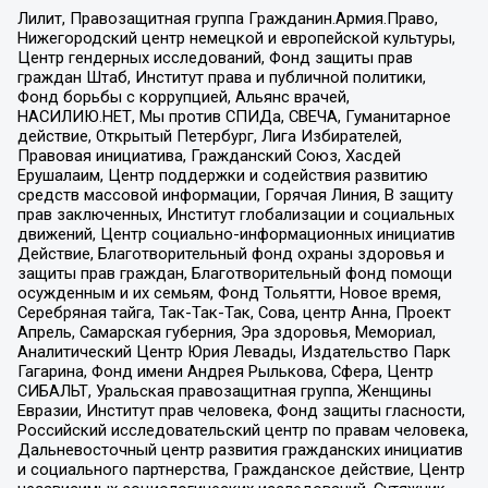
Лилит, Правозащитная группа Гражданин.Армия.Право,
Нижегородский центр немецкой и европейской культуры,
Центр гендерных исследований, Фонд защиты прав
граждан Штаб, Институт права и публичной политики,
Фонд борьбы с коррупцией, Альянс врачей,
НАСИЛИЮ.НЕТ, Мы против СПИДа, СВЕЧА, Гуманитарное
действие, Открытый Петербург, Лига Избирателей,
Правовая инициатива, Гражданский Союз, Хасдей
Ерушалаим, Центр поддержки и содействия развитию
средств массовой информации, Горячая Линия, В защиту
прав заключенных, Институт глобализации и социальных
движений, Центр социально-информационных инициатив
Действие, Благотворительный фонд охраны здоровья и
защиты прав граждан, Благотворительный фонд помощи
осужденным и их семьям, Фонд Тольятти, Новое время,
Серебряная тайга, Так-Так-Так, Сова, центр Анна, Проект
Апрель, Самарская губерния, Эра здоровья, Мемориал,
Аналитический Центр Юрия Левады, Издательство Парк
Гагарина, Фонд имени Андрея Рылькова, Сфера, Центр
СИБАЛЬТ, Уральская правозащитная группа, Женщины
Евразии, Институт прав человека, Фонд защиты гласности,
Российский исследовательский центр по правам человека,
Дальневосточный центр развития гражданских инициатив
и социального партнерства, Гражданское действие, Центр