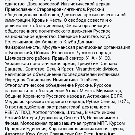
единство, Древнерусской Инглистической церкви
Православных Староверов-Инглингов, Русский
общенациональный союз, Движение против нелегальной
иммиграции, Кровь и Честь, О свободе совести и о
религиозных объединениях, Омская организация
общественного политического движения Русское
национальное единство, Северное Братство, Клуб
Болельщиков Футбольного Клуба Динамо,
Файзрахманисты, Мусульманская религиозная организация
п. Боровский, Община Коренного Русского народа
Щелковского района, Правый сектор, УНА - УНСО,
Украинская повстанческая армия, Тризуб им. Степана
Бандеры, Братство, Белый Крест, Misanthropic division,
Религиозное объединение последователей инглиизма,
Народная Социальная Инициатива, TulaSkins,
Этнополитическое объединение Русские, Русское
национальное объединение Атака, Мечеть Мирмамеда,
Община Коренного Русского народа г. Астрахани, ВОЛЯ,
Меджлис крымскотатарского народа, Рубеж Севера, ТОЙС,
О противодействии экстремистской деятельности,
РЕВТАТПОД, Артподготовка, Штольц, В честь иконы
Божией Матери Державная, Сектор 16, Независимость,
Фирма, Молодежная правозащитная группа МПГ, Курсом
Правды и Единения, Каракольская инициативная группа,
Автоград Крю, Союз Славянских Сил Руси, Алля-Аят,