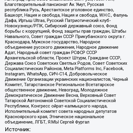
Благотворительный пансионат Ак Умут, Русская
республика Русь, Арестантское уголовное единство,
Башкорт, Нация и свобода, Нация и свобода, W.H.С., Фалунь
Дафа, Иртыш Ultras, Русский Патриотический клуб-
Новокузнецк/РПК, Сибирский державный союз, Фонд
борьбы с коррупцией, Фонд защиты прав граждан, Штабы
Навального, Совет граждан СССР Прикубанского округа г.
Краснодара, Мужское государство, Народное
объединение русского движения, Народное движение
Адат, Народный совет граждан РСФСР СССР
Архангельской области, Проект Штурм, Граждане СССР,
Держава Союз Советских Светлых Родов, Совет Советских
Социалистических Районов, Meta Platforms Inc, Facebook,
Instagram, WhatsApp, СИЧ-С14, Добровольческое
Движение Организации украинских националистов, Черный
Комитет, Татарстанское Региональное Всетатарское
общественное движение, Невоград, Молодежное
Демократическое Движение Весна, Верховный Совет
Татарской Автономной Советской Социалистической
Республики, Конгресс ойрат-калмыцкого народа,
Исполнительный комитет совета народных депутатов
Красноярского края, Этническое национальное
объединение, ЛГБТ, Я.МЫ Сергей Фургал
Источник: