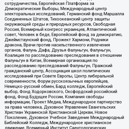
сотрудничества, Европейская Платформа за
Демократические Выборы, Международный центр
электоральных исследований, Германский фонд Маршалла
Соединенных Штатов, Тихоокеанский центр защиты
окружающей среды и природных ресурсов, Свободная
Россия, Всемирный конгресс украинцев, Атлантический
совет, Человек в беде, Европейский фонд за демократию,
Джеймстаунский фонд, Прожект Хармони, Родники
дракона, Врачи против насильственного извлечения
органов, Фалунь Дафа, Друзья Фалуньгун, Фалуньгун,
Коалиция по расследованию преследования в отношении
Фалуньгун в Китае, Всемирная организация по
расследованию преследований Фалуньгун, Пражский
гражданский центр, Ассоциация школ политических
исследований при Совете Европы, Центр либеральной
современности, Форум русскоязычных европейцев,
Немецко-русский обмен, Бард колледж, Европейский
выбор, Фонд Ходорковского, Оксфордский российский
фонд, Фонд Будущее России, Компания свободы
информации, Проект Медиа, Международное партнерство
за права человека, Духовное Управление Евангельских
Христиан Украинской Христианской Церкви, Новое
Поколение, Духовное Учебное Заведение Международный
Библейский Колледж, Международное христианское
движение, Всемирный Институт Саентологических