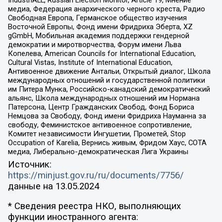
медиа, Федерация анархического черного креста, Радио
Свободная Европа, Германское общество изучения
Восточной Европы, Фонд имени Фридриха Эберта, XZ
gGmbH, Мобильная академия поддержки гендерной
демократии и миротворчества, Форум имени Льва
Копелева, American Councils for International Education,
Cultural Vistas, Institute of International Education,
Антивоенное движение Антальи, Открытый диалог, Школа
международных отношений и государственной политики
им Питера Мунка, Российско-канадский демократический
альянс, Школа международных отношений им Нормана
Патерсона, Центр Гражданских Свобод, Фонд Бориса
Немцова за Свободу, Фонд имени Фридриха Науманна за
свободу, Феминистское антивоенное сопротивление,
Комитет независимости Ингушетии, Прометей, Stop
Occupation of Karelia, Вернись живым, Фридом Хаус, СОТА
медиа, Либерально-демократическая Лига Украины
Источник:
https://minjust.gov.ru/ru/documents/7756/
данные на
13.05.2024
* Сведения реестра НКО, выполняющих
функции иностранного агента: