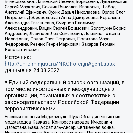
Вячеславовна, Литинский Леонид Борисович, Лукашевский
Сергей Маркович, Бахмин Вячеслав Иванович, Шабад
Анатолий Ефимович, Сухих Дарья Николаевна, Орлов Олег
Петрович, Добровольская Анна Дмитриевна, Королева
Александра Евгеньевна, Смирнов Владимир
Александрович, Вицин Сергей Ефимович, Золотухин Борис
Андреевич, Левинсон Лев Семенович, Локшина Татьяна
Иосифовна, Орлов Олег Петрович, Полякова Мара
Федоровна, Резник Генри Маркович, Захаров Герман
Константинович
Источник:
http://unro.minjust.ru/NKOForeignAgent.aspx
данные на
24.03.2022
* Единый федеральный список организаций, в
том числе иностранных и международных
организаций, признанных в соответствии с
законодательством Российской Федерации
террористическими:
Высший военный Маджлисуль Шура Объединенных сил
моджахедов Кавказа, Конгресс народов Ичкерии и
Дагестана, База, Асбат аль-Ансар, Священная война,
Исламская группа, Братья-мусульмане, Партия исламского