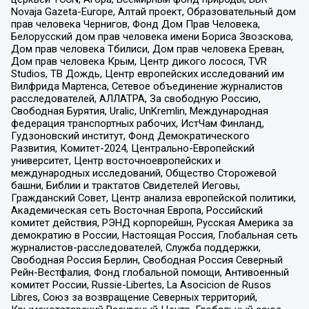
Novaja Gazeta-Europe, Алтай проект, Образовательный дом
прав человека Чернигов, Фонд Дом Прав Человека,
Белорусский дом прав человека имени Бориса Звозскова,
Дом прав человека Тбилиси, Дом прав человека Ереван,
Дом прав человека Крым, Центр дикого лосося, TVR
Studios, ТВ Дождь, Центр европейских исследований им
Вилфрида Мартенса, Сетевое объединение журналистов
расследователей, АЛЛАТРА, За свободную Россию,
Свободная Бурятия, Uralic, UnKremlin, Международная
федерация транспортных рабочих, ИстЧам Финланд,
Гудзоновский институт, Фонд Демократического
Развития, Комитет-2024, Центрально-Европейский
университет, Центр восточноевропейских и
международных исследований, Общество Сторожевой
башни, Библии и трактатов Свидетелей Иеговы,
Гражданский Совет, Центр анализа европейской политики,
Академическая сеть Восточная Европа, Российский
комитет действия, РЭНД корпорейшн, Русская Америка за
демократию в России, Настоящая Россия, Глобальная сеть
журналистов-расследователей, Служба поддержки,
Свободная Россия Берлин, Свободная Россия Северный
Рейн-Вестфалия, Фонд глобальной помощи, Антивоенный
комитет России, Russie-Libertes, La Asocicion de Rusos
Libres, Союз за возвращение Северных территорий,