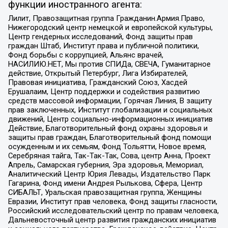
функции иностранного агента:
Лилит, Правозащитная группа Гражданин.Армия.Право,
Нижегородский центр немецкой и европейской культуры,
Центр гендерных исследований, Фонд защиты прав
граждан Штаб, Институт права и публичной политики,
Фонд борьбы с коррупцией, Альянс врачей,
НАСИЛИЮ.НЕТ, Мы против СПИДа, СВЕЧА, Гуманитарное
действие, Открытый Петербург, Лига Избирателей,
Правовая инициатива, Гражданский Союз, Хасдей
Ерушалаим, Центр поддержки и содействия развитию
средств массовой информации, Горячая Линия, В защиту
прав заключенных, Институт глобализации и социальных
движений, Центр социально-информационных инициатив
Действие, Благотворительный фонд охраны здоровья и
защиты прав граждан, Благотворительный фонд помощи
осужденным и их семьям, Фонд Тольятти, Новое время,
Серебряная тайга, Так-Так-Так, Сова, центр Анна, Проект
Апрель, Самарская губерния, Эра здоровья, Мемориал,
Аналитический Центр Юрия Левады, Издательство Парк
Гагарина, Фонд имени Андрея Рылькова, Сфера, Центр
СИБАЛЬТ, Уральская правозащитная группа, Женщины
Евразии, Институт прав человека, Фонд защиты гласности,
Российский исследовательский центр по правам человека,
Дальневосточный центр развития гражданских инициатив