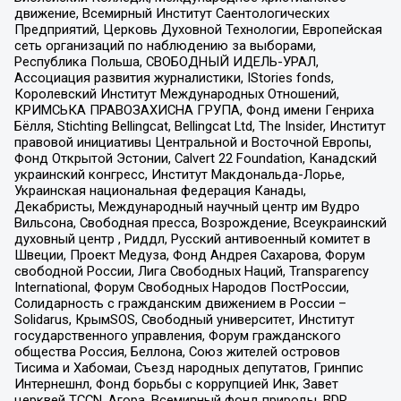
движение, Всемирный Институт Саентологических
Предприятий, Церковь Духовной Технологии, Европейская
сеть организаций по наблюдению за выборами,
Республика Польша, СВОБОДНЫЙ ИДЕЛЬ-УРАЛ,
Ассоциация развития журналистики, IStories fonds,
Королевский Институт Международных Отношений,
КРИМСЬКА ПРАВОЗАХИСНА ГРУПА, Фонд имени Генриха
Бёлля, Stichting Bellingcat, Bellingcat Ltd, The Insider, Институт
правовой инициативы Центральной и Восточной Европы,
Фонд Открытой Эстонии, Calvert 22 Foundation, Канадский
украинский конгресс, Институт Макдональда-Лорье,
Украинская национальная федерация Канады,
Декабристы, Международный научный центр им Вудро
Вильсона, Свободная пресса, Возрождение, Всеукраинский
духовный центр , Риддл, Русский антивоенный комитет в
Швеции, Проект Медуза, Фонд Андрея Сахарова, Форум
свободной России, Лига Свободных Наций, Transparеncy
International, Форум Свободных Народов ПостРоссии,
Солидарность с гражданским движением в России –
Solidarus, КрымSOS, Свободный университет, Институт
государственного управления, Форум гражданского
общества Россия, Беллона, Союз жителей островов
Тисима и Хабомаи, Съезд народных депутатов, Гринпис
Интернешнл, Фонд борьбы с коррупцией Инк, Завет
церквей TCCN, Агора, Всемирный фонд природы, BDR