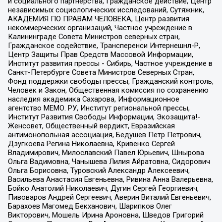
и социального партнерства, Гражданское действие, Центр
независимых социологических исследований, Сутяжник,
АКАДЕМИЯ ПО ПРАВАМ ЧЕЛОВЕКА, Центр развития
некоммерческих организаций, Частное учреждение в
Калининграде Совета Министров северных стран,
Гражданское содействие, Трансперенси Интернешнл-Р,
Центр Защиты Прав Средств Массовой Информации,
Институт развития прессы - Сибирь, Частное учреждение в
Санкт-Петербурге Совета Министров Северных Стран,
Фонд поддержки свободы прессы, Гражданский контроль,
Человек и Закон, Общественная комиссия по сохранению
наследия академика Сахарова, Информационное
агентство МЕМО. РУ, Институт региональной прессы,
Институт Развития Свободы Информации, Экозащита!-
Женсовет, Общественный вердикт, Евразийская
антимонопольная ассоциация, Бедушев Петр Петрович,
Дзугкоева Регина Николаевна, Кривенко Сергей
Владимирович, Милославский Павел Юрьевич, Шнырова
Ольга Вадимовна, Чанышева Лилия Айратовна, Сидорович
Ольга Борисовна, Туровский Александр Алексеевич,
Васильева Анастасия Евгеньевна, Ривина Анна Валерьевна,
Бойко Анатолий Николаевич, Дугин Сергей Георгиевич,
Пивоваров Андрей Сергеевич, Аверин Виталий Евгеньевич,
Барахоев Магомед Бекханович, Шарипков Олег
Викторович, Мошель Ирина Ароновна, Шведов Григорий