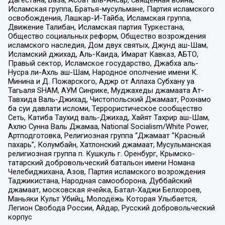
Дагестана, База, Асбат аль-Ансар, Священная война,
Исламская группа, Братья-мусульмане, Партия исламского
освобождения, Лашкар-И-Тайба, Исламская группа,
Движение Талибан, Исламская партия Туркестана,
Общество социальных реформ, Общество возрождения
исламского наследия, Дом двух святых, Джунд аш-Шам,
Исламский джихад, Аль-Каида, Имарат Кавказ, АБТО,
Правый сектор, Исламское государство, Джабха аль-
Нусра ли-Ахль аш-Шам, Народное ополчение имени К.
Минина и Д. Пожарского, Аджр от Аллаха Субхану уа
Тагьаля SHAM, АУМ Синрике, Муджахеды джамаата Ат-
Тавхида Валь-Джихад, Чистопольский Джамаат, Рохнамо
ба суи давлати исломи, Террористическое сообщество
Сеть, Катиба Таухид валь-Джихад, Хайят Тахрир аш-Шам,
Ахлю Сунна Валь Джамаа, National Socialism/White Power,
Артподготовка, Религиозная группа “Джамаат “Красный
пахарь”, Колумбайн, Хатлонский джамаат, Мусульманская
религиозная группа п. Кушкуль г. Оренбург, Крымско-
татарский добровольческий батальон имени Номана
Челебиджихана, Азов, Партия исламского возрождения
Таджикистана, Народная самооборона, Дуббайский
джамаат, московская ячейка, Батал-Хаджи Белхороев,
Маньяки Культ Убийц, Молодёжь Которая Улыбается,
Легион Свобода России, Айдар, Русский добровольческий
корпус