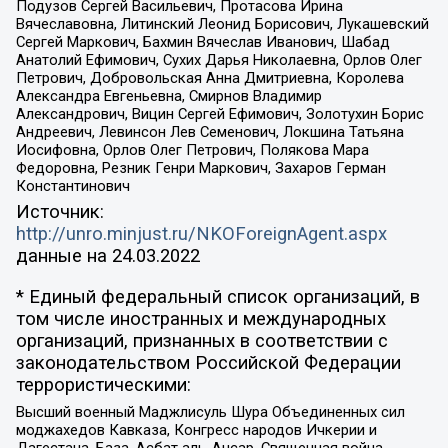
Подузов Сергей Васильевич, Протасова Ирина
Вячеславовна, Литинский Леонид Борисович, Лукашевский
Сергей Маркович, Бахмин Вячеслав Иванович, Шабад
Анатолий Ефимович, Сухих Дарья Николаевна, Орлов Олег
Петрович, Добровольская Анна Дмитриевна, Королева
Александра Евгеньевна, Смирнов Владимир
Александрович, Вицин Сергей Ефимович, Золотухин Борис
Андреевич, Левинсон Лев Семенович, Локшина Татьяна
Иосифовна, Орлов Олег Петрович, Полякова Мара
Федоровна, Резник Генри Маркович, Захаров Герман
Константинович
Источник:
http://unro.minjust.ru/NKOForeignAgent.aspx
данные на
24.03.2022
* Единый федеральный список организаций, в
том числе иностранных и международных
организаций, признанных в соответствии с
законодательством Российской Федерации
террористическими:
Высший военный Маджлисуль Шура Объединенных сил
моджахедов Кавказа, Конгресс народов Ичкерии и