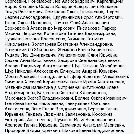
Сергеевич, Пономарев Лев Александрович, Каргалицкий
Борис Юльевич, Созаев Валерий Валерьевич, Исламов
Тимур Рифгатович, Романова Ольга Евгеньевна, Щаров
Сергей Алексадрович, Цирульников Борис Альбертович,
Гасан Ольга Павловна, Паутов Юрий Анатольевич,
Верховский Александр Маркович, Пислакова-Паркер
Марина Петровна, Кочеткова Татьяна Владимировна,
Чуркина Наталья Валерьевна, Акимова Татьяна
Николаевна, Золотарева Екатерина Александровна,
Рачинский Ян Збигневич, Жемкова Елена Борисовна,
Гудков Лев Дмитриевич, Илларионова Юлия Юрьевна,
Саранг Анна Васильевна, Захарова Светлана Сергеевна,
Аверин Владимир Анатольевич, Щур Татьяна Михайловна,
Щур Николай Алексеевич, Блинушов Андрей Юрьевич,
Мосин Алексей Геннадьевич, Гефтер Валентин Михайлович,
Симонов Алексей Кириллович, Флиге Ирина Анатольевна,
Мельникова Валентина Дмитриевна, Вититинова Елена
Владимировна, Баженова Светлана Куприяновна,
Максимов Сергей Владимирович, Беляев Сергей Иванович,
Голубева Елена Николаевна, Ганнушкина Светлана
Алексеевна, Закс Елена Владимировна, Буртина Елена
Юрьевна, Гендель Людмила Залмановна, Кокорина
Екатерина Алексеевна, Шуманов Илья Вячеславович,
Арапова Галина Юрьевна, Свечников Анатолий Мариевич,
Прохоров Вадим Юрьевич, Шахова Елена Владимировна,