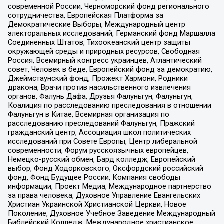
современной России, Черноморский фонд регионального
сотрудничества, Европейская Платформа за
Демократические Выборы, Международный центр
электоральных исследований, Германский фонд Маршалла
Соединенных Штатов, Тихоокеанский центр защиты
окружающей среды и природных ресурсов, Свободная
Россия, Всемирный конгресс украинцев, Атлантический
совет, Человек в беде, Европейский фонд за демократию,
Джеймстаунский фонд, Прожект Хармони, Родники
дракона, Врачи против насильственного извлечения
органов, Фалунь Дафа, Друзья Фалуньгун, Фалуньгун,
Коалиция по расследованию преследования в отношении
Фалуньгун в Китае, Всемирная организация по
расследованию преследований Фалуньгун, Пражский
гражданский центр, Ассоциация школ политических
исследований при Совете Европы, Центр либеральной
современности, Форум русскоязычных европейцев,
Немецко-русский обмен, Бард колледж, Европейский
выбор, Фонд Ходорковского, Оксфордский российский
фонд, Фонд Будущее России, Компания свободы
информации, Проект Медиа, Международное партнерство
за права человека, Духовное Управление Евангельских
Христиан Украинской Христианской Церкви, Новое
Поколение, Духовное Учебное Заведение Международный
Библейский Колледж, Международное христианское