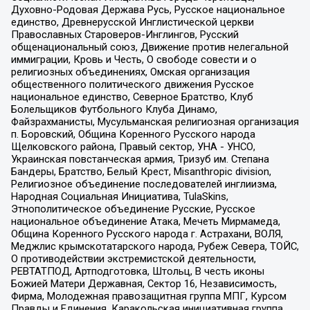
Духовно-Родовая Держава Русь, Русское национальное
единство, Древнерусской Инглистической церкви
Православных Староверов-Инглингов, Русский
общенациональный союз, Движение против нелегальной
иммиграции, Кровь и Честь, О свободе совести и о
религиозных объединениях, Омская организация
общественного политического движения Русское
национальное единство, Северное Братство, Клуб
Болельщиков Футбольного Клуба Динамо,
Файзрахманисты, Мусульманская религиозная организация
п. Боровский, Община Коренного Русского народа
Щелковского района, Правый сектор, УНА - УНСО,
Украинская повстанческая армия, Тризуб им. Степана
Бандеры, Братство, Белый Крест, Misanthropic division,
Религиозное объединение последователей инглиизма,
Народная Социальная Инициатива, TulaSkins,
Этнополитическое объединение Русские, Русское
национальное объединение Атака, Мечеть Мирмамеда,
Община Коренного Русского народа г. Астрахани, ВОЛЯ,
Меджлис крымскотатарского народа, Рубеж Севера, ТОЙС,
О противодействии экстремистской деятельности,
РЕВТАТПОД, Артподготовка, Штольц, В честь иконы
Божией Матери Державная, Сектор 16, Независимость,
Фирма, Молодежная правозащитная группа МПГ, Курсом
Правды и Единения, Каракольская инициативная группа,