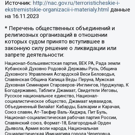
Источник:
http://nac.gov.ru/terroristicheskie-i-
ekstremistskie-organizacii-i-materialy.html
данные
на
16.11.2023
* Перечень общественных объединений и
религиозных организаций в отношении
которых судом принято вступившее в
законную силу решение о ликвидации или
запрете деятельности:
Национал-большевистская партия, ВЕК РА, Рада земли
Кубанской Духовно Родовой Державы Русь, Община
Духовного Управления Асгардской Веси Беловодья,
Славянская Община Капища Веды Перуна, Мужская
Духовная Семинария Староверов-Инглингов, Нурджулар, К
Богодержавию, Таблиги Джамаат, Свидетели Иеговы,
Русское национальное единство, Национал-
социалистическое общество, Джамаат мувахидов,
Объединенный Вилайат Кабарды, Балкарии и Карачая,
Союз славян, Ат-Такфир Валь-Хиджра, Пит Буль,
Национал-социалистическая рабочая партия России,
Славянский союз, Формат-18, Благородный Орден
Дьявола, Армия воли народа, Национальная
Социалистическая Инициатива города Череповца,