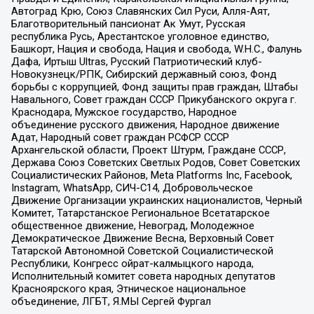
Автоград Крю, Союз Славянских Сил Руси, Алля-Аят,
Благотворительный пансионат Ак Умут, Русская
республика Русь, Арестантское уголовное единство,
Башкорт, Нация и свобода, Нация и свобода, W.H.С., Фалунь
Дафа, Иртыш Ultras, Русский Патриотический клуб-
Новокузнецк/РПК, Сибирский державный союз, Фонд
борьбы с коррупцией, Фонд защиты прав граждан, Штабы
Навального, Совет граждан СССР Прикубанского округа г.
Краснодара, Мужское государство, Народное
объединение русского движения, Народное движение
Адат, Народный совет граждан РСФСР СССР
Архангельской области, Проект Штурм, Граждане СССР,
Держава Союз Советских Светлых Родов, Совет Советских
Социалистических Районов, Meta Platforms Inc, Facebook,
Instagram, WhatsApp, СИЧ-С14, Добровольческое
Движение Организации украинских националистов, Черный
Комитет, Татарстанское Региональное Всетатарское
общественное движение, Невоград, Молодежное
Демократическое Движение Весна, Верховный Совет
Татарской Автономной Советской Социалистической
Республики, Конгресс ойрат-калмыцкого народа,
Исполнительный комитет совета народных депутатов
Красноярского края, Этническое национальное
объединение, ЛГБТ, Я.МЫ Сергей Фургал