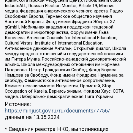
Крымскотатарский Ресурсный Центр, Глобальный союз
IndustriALL, Russian Election Monitor, Article 19, Мнение
медиа, Федерация анархического черного креста, Радио
Свободная Европа, Германское общество изучения
Восточной Европы, Фонд имени Фридриха Эберта, XZ
gGmbH, Мобильная академия поддержки гендерной
демократии и миротворчества, Форум имени Льва
Копелева, American Councils for International Education,
Cultural Vistas, Institute of International Education,
Антивоенное движение Антальи, Открытый диалог, Школа
международных отношений и государственной политики
им Питера Мунка, Российско-канадский демократический
альянс, Школа международных отношений им Нормана
Патерсона, Центр Гражданских Свобод, Фонд Бориса
Немцова за Свободу, Фонд имени Фридриха Науманна за
свободу, Феминистское антивоенное сопротивление,
Комитет независимости Ингушетии, Прометей, Stop
Occupation of Karelia, Вернись живым, Фридом Хаус, СОТА
медиа, Либерально-демократическая Лига Украины
Источник:
https://minjust.gov.ru/ru/documents/7756/
данные на
13.05.2024
* Сведения реестра НКО, выполняющих