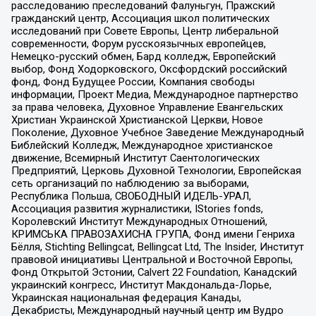
расследованию преследований Фалуньгун, Пражский
гражданский центр, Ассоциация школ политических
исследований при Совете Европы, Центр либеральной
современности, Форум русскоязычных европейцев,
Немецко-русский обмен, Бард колледж, Европейский
выбор, Фонд Ходорковского, Оксфордский российский
фонд, Фонд Будущее России, Компания свободы
информации, Проект Медиа, Международное партнерство
за права человека, Духовное Управление Евангельских
Христиан Украинской Христианской Церкви, Новое
Поколение, Духовное Учебное Заведение Международный
Библейский Колледж, Международное христианское
движение, Всемирный Институт Саентологических
Предприятий, Церковь Духовной Технологии, Европейская
сеть организаций по наблюдению за выборами,
Республика Польша, СВОБОДНЫЙ ИДЕЛЬ-УРАЛ,
Ассоциация развития журналистики, IStories fonds,
Королевский Институт Международных Отношений,
КРИМСЬКА ПРАВОЗАХИСНА ГРУПА, Фонд имени Генриха
Бёлля, Stichting Bellingcat, Bellingcat Ltd, The Insider, Институт
правовой инициативы Центральной и Восточной Европы,
Фонд Открытой Эстонии, Calvert 22 Foundation, Канадский
украинский конгресс, Институт Макдональда-Лорье,
Украинская национальная федерация Канады,
Декабристы, Международный научный центр им Вудро