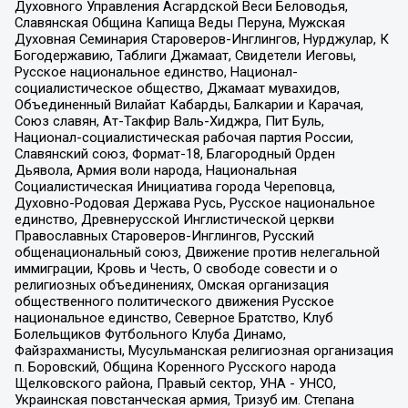
Духовного Управления Асгардской Веси Беловодья,
Славянская Община Капища Веды Перуна, Мужская
Духовная Семинария Староверов-Инглингов, Нурджулар, К
Богодержавию, Таблиги Джамаат, Свидетели Иеговы,
Русское национальное единство, Национал-
социалистическое общество, Джамаат мувахидов,
Объединенный Вилайат Кабарды, Балкарии и Карачая,
Союз славян, Ат-Такфир Валь-Хиджра, Пит Буль,
Национал-социалистическая рабочая партия России,
Славянский союз, Формат-18, Благородный Орден
Дьявола, Армия воли народа, Национальная
Социалистическая Инициатива города Череповца,
Духовно-Родовая Держава Русь, Русское национальное
единство, Древнерусской Инглистической церкви
Православных Староверов-Инглингов, Русский
общенациональный союз, Движение против нелегальной
иммиграции, Кровь и Честь, О свободе совести и о
религиозных объединениях, Омская организация
общественного политического движения Русское
национальное единство, Северное Братство, Клуб
Болельщиков Футбольного Клуба Динамо,
Файзрахманисты, Мусульманская религиозная организация
п. Боровский, Община Коренного Русского народа
Щелковского района, Правый сектор, УНА - УНСО,
Украинская повстанческая армия, Тризуб им. Степана