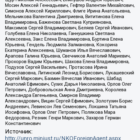
Мосин Алексей Геннадьевич, Гефтер Валентин Михайлович,
Симонов Алексей Кириллович, Флиге Ирина Анатольевна,
Мельникова Валентина Дмитриевна, Вититинова Елена
Владимировна, Баженова Светлана Куприяновна,
Максимов Сергей Владимирович, Беляев Сергей Иванович,
Голубева Елена Николаевна, Ганнушкина Светлана
Алексеевна, Закс Елена Владимировна, Буртина Елена
Юрьевна, Гендель Людмила Залмановна, Кокорина
Екатерина Алексеевна, Шуманов Илья Вячеславович,
Арапова Галина Юрьевна, Свечников Анатолий Мариевич,
Прохоров Вадим Юрьевич, Шахова Елена Владимировна,
Подузов Сергей Васильевич, Протасова Ирина
Вячеславовна, Литинский Леонид Борисович, Лукашевский
Сергей Маркович, Бахмин Вячеслав Иванович, Шабад
Анатолий Ефимович, Сухих Дарья Николаевна, Орлов Олег
Петрович, Добровольская Анна Дмитриевна, Королева
Александра Евгеньевна, Смирнов Владимир
Александрович, Вицин Сергей Ефимович, Золотухин Борис
Андреевич, Левинсон Лев Семенович, Локшина Татьяна
Иосифовна, Орлов Олег Петрович, Полякова Мара
Федоровна, Резник Генри Маркович, Захаров Герман
Константинович
Источник:
http://unro.minjust.ru/NKOForeignAgent.aspx