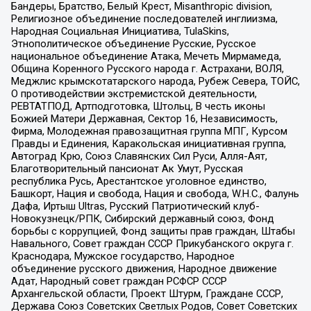
Бандеры, Братство, Белый Крест, Misanthropic division,
Религиозное объединение последователей инглиизма,
Народная Социальная Инициатива, TulaSkins,
Этнополитическое объединение Русские, Русское
национальное объединение Атака, Мечеть Мирмамеда,
Община Коренного Русского народа г. Астрахани, ВОЛЯ,
Меджлис крымскотатарского народа, Рубеж Севера, ТОЙС,
О противодействии экстремистской деятельности,
РЕВТАТПОД, Артподготовка, Штольц, В честь иконы
Божией Матери Державная, Сектор 16, Независимость,
Фирма, Молодежная правозащитная группа МПГ, Курсом
Правды и Единения, Каракольская инициативная группа,
Автоград Крю, Союз Славянских Сил Руси, Алля-Аят,
Благотворительный пансионат Ак Умут, Русская
республика Русь, Арестантское уголовное единство,
Башкорт, Нация и свобода, Нация и свобода, W.H.С., Фалунь
Дафа, Иртыш Ultras, Русский Патриотический клуб-
Новокузнецк/РПК, Сибирский державный союз, Фонд
борьбы с коррупцией, Фонд защиты прав граждан, Штабы
Навального, Совет граждан СССР Прикубанского округа г.
Краснодара, Мужское государство, Народное
объединение русского движения, Народное движение
Адат, Народный совет граждан РСФСР СССР
Архангельской области, Проект Штурм, Граждане СССР,
Держава Союз Советских Светлых Родов, Совет Советских