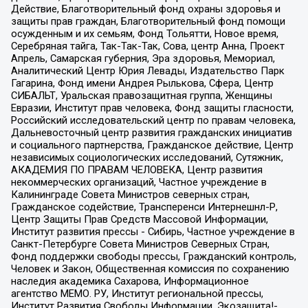
Действие, Благотворительный фонд охраны здоровья и
защиты прав граждан, Благотворительный фонд помощи
осужденным и их семьям, Фонд Тольятти, Новое время,
Серебряная тайга, Так-Так-Так, Сова, центр Анна, Проект
Апрель, Самарская губерния, Эра здоровья, Мемориал,
Аналитический Центр Юрия Левады, Издательство Парк
Гагарина, Фонд имени Андрея Рылькова, Сфера, Центр
СИБАЛЬТ, Уральская правозащитная группа, Женщины
Евразии, Институт прав человека, Фонд защиты гласности,
Российский исследовательский центр по правам человека,
Дальневосточный центр развития гражданских инициатив
и социального партнерства, Гражданское действие, Центр
независимых социологических исследований, Сутяжник,
АКАДЕМИЯ ПО ПРАВАМ ЧЕЛОВЕКА, Центр развития
некоммерческих организаций, Частное учреждение в
Калининграде Совета Министров северных стран,
Гражданское содействие, Трансперенси Интернешнл-Р,
Центр Защиты Прав Средств Массовой Информации,
Институт развития прессы - Сибирь, Частное учреждение в
Санкт-Петербурге Совета Министров Северных Стран,
Фонд поддержки свободы прессы, Гражданский контроль,
Человек и Закон, Общественная комиссия по сохранению
наследия академика Сахарова, Информационное
агентство МЕМО. РУ, Институт региональной прессы,
Институт Развития Свободы Информации, Экозащита!-