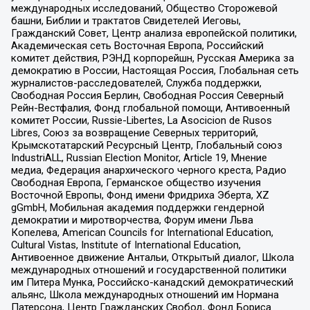
международных исследований, Общество Сторожевой
башни, Библии и трактатов Свидетелей Иеговы,
Гражданский Совет, Центр анализа европейской политики,
Академическая сеть Восточная Европа, Российский
комитет действия, РЭНД корпорейшн, Русская Америка за
демократию в России, Настоящая Россия, Глобальная сеть
журналистов-расследователей, Служба поддержки,
Свободная Россия Берлин, Свободная Россия Северный
Рейн-Вестфалия, Фонд глобальной помощи, Антивоенный
комитет России, Russie-Libertes, La Asocicion de Rusos
Libres, Союз за возвращение Северных территорий,
Крымскотатарский Ресурсный Центр, Глобальный союз
IndustriALL, Russian Election Monitor, Article 19, Мнение
медиа, Федерация анархического черного креста, Радио
Свободная Европа, Германское общество изучения
Восточной Европы, Фонд имени Фридриха Эберта, XZ
gGmbH, Мобильная академия поддержки гендерной
демократии и миротворчества, Форум имени Льва
Копелева, American Councils for International Education,
Cultural Vistas, Institute of International Education,
Антивоенное движение Антальи, Открытый диалог, Школа
международных отношений и государственной политики
им Питера Мунка, Российско-канадский демократический
альянс, Школа международных отношений им Нормана
Патерсона, Центр Гражданских Свобод, Фонд Бориса