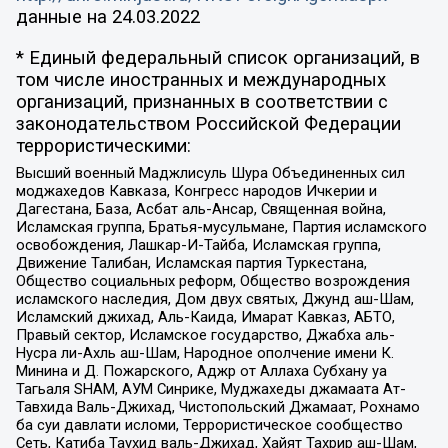
данные на
24.03.2022
* Единый федеральный список организаций, в
том числе иностранных и международных
организаций, признанных в соответствии с
законодательством Российской Федерации
террористическими:
Высший военный Маджлисуль Шура Объединенных сил
моджахедов Кавказа, Конгресс народов Ичкерии и
Дагестана, База, Асбат аль-Ансар, Священная война,
Исламская группа, Братья-мусульмане, Партия исламского
освобождения, Лашкар-И-Тайба, Исламская группа,
Движение Талибан, Исламская партия Туркестана,
Общество социальных реформ, Общество возрождения
исламского наследия, Дом двух святых, Джунд аш-Шам,
Исламский джихад, Аль-Каида, Имарат Кавказ, АБТО,
Правый сектор, Исламское государство, Джабха аль-
Нусра ли-Ахль аш-Шам, Народное ополчение имени К.
Минина и Д. Пожарского, Аджр от Аллаха Субхану уа
Тагьаля SHAM, АУМ Синрике, Муджахеды джамаата Ат-
Тавхида Валь-Джихад, Чистопольский Джамаат, Рохнамо
ба суи давлати исломи, Террористическое сообщество
Сеть, Катиба Таухид валь-Джихад, Хайят Тахрир аш-Шам,