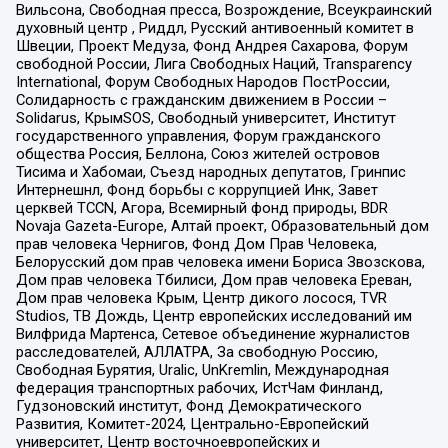
Вильсона, Свободная пресса, Возрождение, Всеукраинский
духовный центр , Риддл, Русский антивоенный комитет в
Швеции, Проект Медуза, Фонд Андрея Сахарова, Форум
свободной России, Лига Свободных Наций, Transparеncy
International, Форум Свободных Народов ПостРоссии,
Солидарность с гражданским движением в России –
Solidarus, КрымSOS, Свободный университет, Институт
государственного управления, Форум гражданского
общества Россия, Беллона, Союз жителей островов
Тисима и Хабомаи, Съезд народных депутатов, Гринпис
Интернешнл, Фонд борьбы с коррупцией Инк, Завет
церквей TCCN, Агора, Всемирный фонд природы, BDR
Novaja Gazeta-Europe, Алтай проект, Образовательный дом
прав человека Чернигов, Фонд Дом Прав Человека,
Белорусский дом прав человека имени Бориса Звозскова,
Дом прав человека Тбилиси, Дом прав человека Ереван,
Дом прав человека Крым, Центр дикого лосося, TVR
Studios, ТВ Дождь, Центр европейских исследований им
Вилфрида Мартенса, Сетевое объединение журналистов
расследователей, АЛЛАТРА, За свободную Россию,
Свободная Бурятия, Uralic, UnKremlin, Международная
федерация транспортных рабочих, ИстЧам Финланд,
Гудзоновский институт, Фонд Демократического
Развития, Комитет-2024, Центрально-Европейский
университет, Центр восточноевропейских и