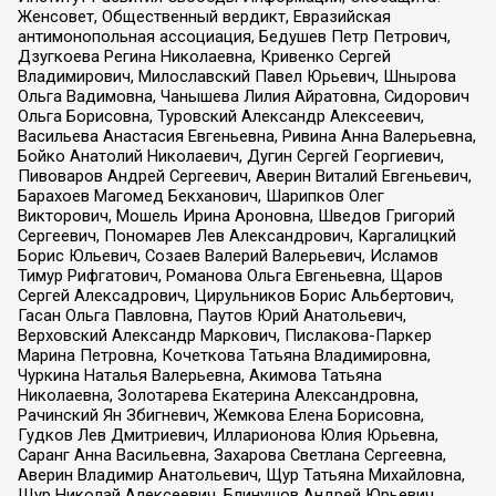
Женсовет, Общественный вердикт, Евразийская
антимонопольная ассоциация, Бедушев Петр Петрович,
Дзугкоева Регина Николаевна, Кривенко Сергей
Владимирович, Милославский Павел Юрьевич, Шнырова
Ольга Вадимовна, Чанышева Лилия Айратовна, Сидорович
Ольга Борисовна, Туровский Александр Алексеевич,
Васильева Анастасия Евгеньевна, Ривина Анна Валерьевна,
Бойко Анатолий Николаевич, Дугин Сергей Георгиевич,
Пивоваров Андрей Сергеевич, Аверин Виталий Евгеньевич,
Барахоев Магомед Бекханович, Шарипков Олег
Викторович, Мошель Ирина Ароновна, Шведов Григорий
Сергеевич, Пономарев Лев Александрович, Каргалицкий
Борис Юльевич, Созаев Валерий Валерьевич, Исламов
Тимур Рифгатович, Романова Ольга Евгеньевна, Щаров
Сергей Алексадрович, Цирульников Борис Альбертович,
Гасан Ольга Павловна, Паутов Юрий Анатольевич,
Верховский Александр Маркович, Пислакова-Паркер
Марина Петровна, Кочеткова Татьяна Владимировна,
Чуркина Наталья Валерьевна, Акимова Татьяна
Николаевна, Золотарева Екатерина Александровна,
Рачинский Ян Збигневич, Жемкова Елена Борисовна,
Гудков Лев Дмитриевич, Илларионова Юлия Юрьевна,
Саранг Анна Васильевна, Захарова Светлана Сергеевна,
Аверин Владимир Анатольевич, Щур Татьяна Михайловна,
Щур Николай Алексеевич, Блинушов Андрей Юрьевич,