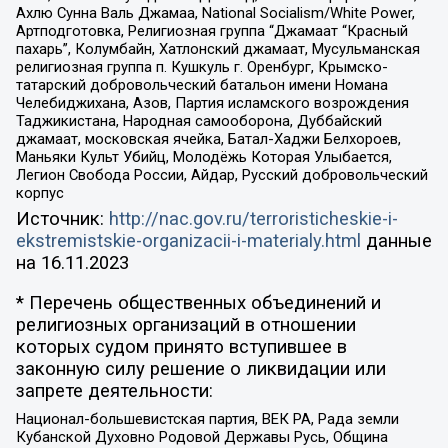
Ахлю Сунна Валь Джамаа, National Socialism/White Power,
Артподготовка, Религиозная группа “Джамаат “Красный
пахарь”, Колумбайн, Хатлонский джамаат, Мусульманская
религиозная группа п. Кушкуль г. Оренбург, Крымско-
татарский добровольческий батальон имени Номана
Челебиджихана, Азов, Партия исламского возрождения
Таджикистана, Народная самооборона, Дуббайский
джамаат, московская ячейка, Батал-Хаджи Белхороев,
Маньяки Культ Убийц, Молодёжь Которая Улыбается,
Легион Свобода России, Айдар, Русский добровольческий
корпус
Источник:
http://nac.gov.ru/terroristicheskie-i-
ekstremistskie-organizacii-i-materialy.html
данные
на
16.11.2023
* Перечень общественных объединений и
религиозных организаций в отношении
которых судом принято вступившее в
законную силу решение о ликвидации или
запрете деятельности:
Национал-большевистская партия, ВЕК РА, Рада земли
Кубанской Духовно Родовой Державы Русь, Община