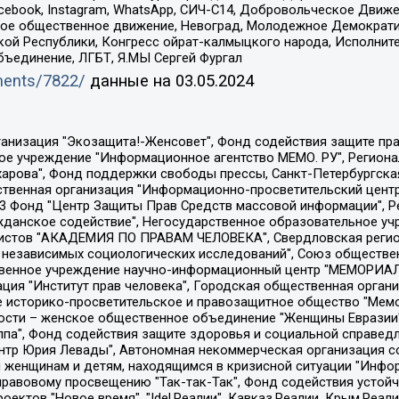
Facebook, Instagram, WhatsApp, СИЧ-С14, Добровольческое Движ
ское общественное движение, Невоград, Молодежное Демократ
ой Республики, Конгресс ойрат-калмыцкого народа, Исполнит
бъединение, ЛГБТ, Я.МЫ Сергей Фургал
uments/7822/
данные на
03.05.2024
Общество с ограниченной ответственностью "Радио Свободная Европа/Радио Свобода", Чешское информационное агентство "MEDIUM-ORIENT", Красноярская региональная общественная организация "Мы против СПИДа", Камалягин Денис Николаевич, Маркелов Сергей Евгеньевич, Пономарев Лев Александрович, Савицкая Людмила Алексеевна, Автономная некоммерческая организация "Центр по работе с проблемой насилия "НАСИЛИЮ.НЕТ", Межрегиональный профессиональный союз работников здравоохранения "Альянс врачей", Юридическое лицо, зарегистрированное в Латвийской Республике, SIA "Medusa Project" (регистрационный номер 40103797863, дата регистрации 10.06.2014), Некоммерческая организация "Фонд по борьбе с коррупцией", Автономная некоммерческая организация "Институт права и публичной политики", Баданин Роман Сергеевич, Гликин Максим Александрович, Железнова Мария Михайловна, Лукьянова Юлия Сергеевна, Маетная Елизавета Витальевна, Маняхин Петр Борисович, Чуракова Ольга Владимировна, Ярош Юлия Петровна, Юридическое лицо "The Insider SIA", зарегистрированное в Риге, Латвийская Республика (дата регистрации 26.06.2015), являющееся администратором доменного имени интернет-издания "The Insider SIA", https://theins.ru, Постернак Алексей Евгеньевич, Рубин Михаил Аркадьевич, Анин Роман Александрович, Юридическое лицо Istories fonds, зарегистрированное в Латвийской Республике (регистрационный номер 50008295751, дата регистрации 24.02.2020), Великовский Дмитрий Александрович, Долинина Ирина Николаевна, Мароховская Алеся Алексеевна, Шлейнов Роман Юрьевич, Шмагун Олеся Валентиновна, Общество с ограниченной ответственностью "Альтаир 2021", Общество с ограниченной ответственностью "Вега 2021", Общество с ограниченной ответственностью "Главный редактор 2021", Общество с ограниченной ответственностью "Ромашки монолит", Важенков Артем Валерьевич, Ивановская областная общественная организация "Центр гендерных исследований", Гурман Юрий Альбертович, Медиапроект "ОВД-Инфо", Егоров Владимир Владимирович, Жилинский Владимир Александрович, Общество с ограниченной ответственностью "ЗП", Иванова София Юрьевна, Карезина Инна Павловна, Кильтау Екатерина Викторовна, Петров Алексей Викторович, Пискунов Сергей Евгеньевич, Смирнов Сергей Сергеевич, Тихонов Михаил Сергеевич, Общество с ограниченной ответственностью "ЖУРНАЛИСТ-ИНОСТРАННЫЙ АГЕНТ", Арапова Галина Юрьевна, Вольтская Татьяна Анатольевна, Американская компания "Mason G.E.S. Anonymous Foundation" (США), являющаяся владельцем интернет-издания https://mnews.world/, Компания "Stichting Bellingcat", зарегистрированная в Нидерландах (дата регистрации 11.07.2018), Захаров Андрей Вячеславович, Клепиковская Екатерина Дмитриевна, Общество с ограниченной ответственностью "МЕМО", Перл Роман Александрович, Симонов Евгений Алексеевич, Соловьева Елена Анатольевна, Сотников Даниил Владимирович, Сурначева Елизавета Дмитриевна, Автономная некоммерческая организация по защите прав человека и информированию населения "Якутия – Наше Мнение", Общество с ограниченной ответственностью "Москоу диджитал медиа", с 26.01.2023 Общество с ограниченной ответственностью "Чайка Белые сады", Ветошкина Валерия Валерьевна, Заговора Максим Александрович, Межрегиональное общественное движение "Российская ЛГБТ - сеть", Оленичев Максим Владимирович, Павлов Иван Юрьевич, Скворцова Елена Сергеевна, Общество с ограниченной ответственностью "Как бы инагент", Кочетков Игорь Викторович, Общество с ограниченной ответственностью "Честные выборы", Еланчик Олег Александрович, Общество с ограниченной ответственностью "Нобелевский призыв", Гималова Регина Эмилевна, Григорьев Андрей Валерьевич, Григорьева Алина Александровна, Ассоциация по содействию защите прав призывников, альтернативнослужащих и военнослужащих "Правозащитная группа "Гражданин.Армия.Право", Хисамова Регина Фаритовна, Автономная некоммерческая организация по реализа