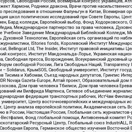
рсов, Свободная Россия, Всемирный конгресс украинцев, Атла
ект Хармони, Родники дракона, Врачи против насильственного
ию преследования в отношении Фалуньгун в Китае, Всемирная о
ация школ политических исследований при Совете Европы, Цен
мен, Бард колледж, Европейский выбор, Фонд Ходорковского,
едиа, Международное партнерство за права человека, Духовно
ое Учебное Заведение Международный Библейский Колледж, М
ь Духовной Технологии, Европейская сеть организаций по наб
урналистики, IStories fonds, Королевский Институт Между
gcat, Bellingcat Ltd, The Insider, Институт правовой инициатив
инский конгресс, Институт Макдональда-Лорье, Украинская нац
, Свободная пресса, Возрождение, Всеукраинский духовный цен
орум свободной России, Лига Свободных Наций, Transparеncy I
– Solidarus, КрымSOS, Свободный университет, Институт госу
в Тисима и Хабомаи, Съезд народных депутатов, Гринпис Инте
DR Novaja Gazeta-Europe, Алтай проект, Образовательный дом 
зскова, Дом прав человека Тбилиси, Дом прав человека Ерева
едований им Вилфрида Мартенса, Сетевое объединение журнали
Международная федерация транспортных рабочих, ИстЧам Финлан
й университет, Центр восточноевропейских и международных и
, Центр анализа европейской политики, Академическая сеть Во
ю в России, Настоящая Россия, Глобальная сеть журналистов
естфалия, Фонд глобальной помощи, Антивоенный комитет России,
татарский Ресурсный Центр, Глобальный союз IndustriALL, Russi
 Свободная Европа, Германское общество изучения Восточной 