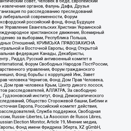
нтический совет, Человек в беде, Европейский
 извлечения органов, Фалунь Дафа, Друзья
рганизация по расследованию преследований
тр либеральной современности, Форум
 Оксфордский российский фонд, Фонд Будущее
е Управление Евангельских Христиан Украинской
еждународное христианское движение, Всемирный
людению за выборами, Республика Польша,
народных Отношений, КРИМСЬКА ПРАВОЗАХИСНА
ы Центральной и Восточной Европы, Фонд Открытой
иональная федерация Канады, Декабристы,
тр , Риддл, Русский антивоенный комитет в
nternational, Форум Свободных Народов ПостРоссии,
дарственного управления, Форум гражданского
рнешнл, Фонд борьбы с коррупцией Инк, Завет
прав человека Чернигов, Фонд Дом Прав Человека,
н, Дом прав человека Крым, Центр дикого лосося,
стов расследователей, АЛЛАТРА, За свободную
д, Гудзоновский институт, Фонд Демократического
сследований, Общество Сторожевой башни, Библии и
сточная Европа, Российский комитет действия,
-расследователей, Служба поддержки, Свободная
 Russie-Libertes, La Asocicion de Rusos Libres,
an Election Monitor, Article 19, Мнение медиа,
Европы, Фонд имени Фридриха Эберта, XZ gGmbH,