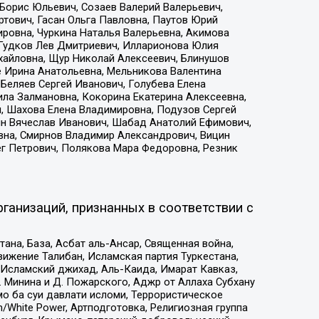
Борис Юльевич, Созаев Валерий Валерьевич,
тович, Гасан Ольга Павловна, Паутов Юрий
ровна, Чуркина Наталья Валерьевна, Акимова
 Гудков Лев Дмитриевич, Илларионова Юлия
ихайловна, Щур Николай Алексеевич, Блинушов
е Ирина Анатольевна, Мельникова Валентина
Беляев Сергей Иванович, Голубева Елена
ила Залмановна, Кокорина Екатерина Алексеевна,
, Шахова Елена Владимировна, Подузов Сергей
ин Вячеслав Иванович, Шабад Анатолий Ефимович,
вна, Смирнов Владимир Александрович, Вицин
ег Петрович, Полякова Мара Федоровна, Резник
ганизаций, признанных в соответствии с
на, База, Асбат аль-Ансар, Священная война,
ижение Талибан, Исламская партия Туркестана,
Исламский джихад, Аль-Каида, Имарат Кавказ,
 Минина и Д. Пожарского, Аджр от Аллаха Субхану
о ба суи давлати исломи, Террористическое
/White Power, Артподготовка, Религиозная группа