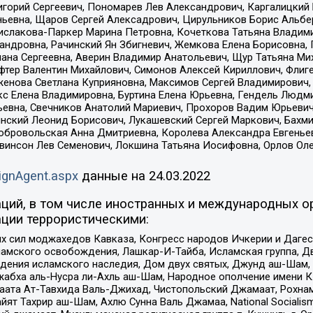
горий Сергеевич, Пономарев Лев Александрович, Каргалицкий 
ньевна, Щаров Сергей Алексадрович, Цирульников Борис Альбер
ислакова-Паркер Марина Петровна, Кочеткова Татьяна Владими
сандровна, Рачинский Ян Збигневич, Жемкова Елена Борисовна,
лана Сергеевна, Аверин Владимир Анатольевич, Щур Татьяна М
фтер Валентин Михайлович, Симонов Алексей Кириллович, Флиг
женова Светлана Куприяновна, Максимов Сергей Владимирович, 
кс Елена Владимировна, Буртина Елена Юрьевна, Гендель Людм
евна, Свечников Анатолий Мариевич, Прохоров Вадим Юрьевич
инский Леонид Борисович, Лукашевский Сергей Маркович, Бахм
Добровольская Анна Дмитриевна, Королева Александра Евгенье
евинсон Лев Семенович, Локшина Татьяна Иосифовна, Орлов Ол
ignAgent.aspx
данные на
24.03.2022
ций, в том числе иностранных и международных ор
ции террористическими:
ил моджахедов Кавказа, Конгресс народов Ичкерии и Дагеста
ламского освобождения, Лашкар-И-Тайба, Исламская группа, Дв
ения исламского наследия, Дом двух святых, Джунд аш-Шам, 
жабха аль-Нусра ли-Ахль аш-Шам, Народное ополчение имени К.
ата Ат-Тавхида Валь-Джихад, Чистопольский Джамаат, Рохнам
ят Тахрир аш-Шам, Ахлю Сунна Валь Джамаа, National Socialism