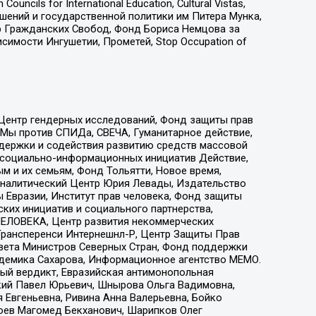
ls for International Education, Cultural Vistas,
ошений и государственной политики им Питера Мунка,
 Гражданских Свобод, Фонд Бориса Немцова за
имости Ингушетии, Прометей, Stop Occupation of
 Центр гендерных исследований, Фонд защиты прав
 Мы против СПИДа, СВЕЧА, Гуманитарное действие,
ддержки и содействия развитию средств массовой
р социально-информационных инициатив Действие,
 и их семьям, Фонд Тольятти, Новое время,
, Аналитический Центр Юрия Левады, Издательство
 Евразии, Институт прав человека, Фонд защиты
ких инициатив и социального партнерства,
ЕЛОВЕКА, Центр развития некоммерческих
 Трансперенси Интернешнл-Р, Центр Защиты Прав
овета Министров Северных Стран, Фонд поддержки
адемика Сахарова, Информационное агентство МЕМО.
ый вердикт, Евразийская антимонопольная
кий Павел Юрьевич, Шнырова Ольга Вадимовна,
 Евгеньевна, Ривина Анна Валерьевна, Бойко
хоев Магомед Бекханович, Шарипков Олег