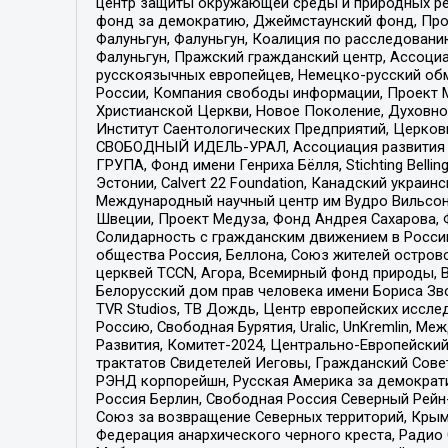
центр защиты окружающей среды и природных ресу
фонд за демократию, Джеймстаунский фонд, Прож
Фалуньгун, Фалуньгун, Коалиция по расследован
Фалуньгун, Пражский гражданский центр, Ассоци
русскоязычных европейцев, Немецко-русский об
России, Компания свободы информации, Проект М
Христианской Церкви, Новое Поколение, Духовн
Институт Саентологических Предприятий, Церков
СВОБОДНЫЙ ИДЕЛЬ-УРАЛ, Ассоциация развития ж
ГРУПА, Фонд имени Генриха Бёлля, Stichting Bellin
Эстонии, Calvert 22 Foundation, Канадский укра
Международный научный центр им Вудро Вильсона
Швеции, Проект Медуза, Фонд Андрея Сахарова, Ф
Солидарность с гражданским движением в России 
общества Россия, Беллона, Союз жителей острово
церквей TCCN, Агора, Всемирный фонд природы, B
Белорусский дом прав человека имени Бориса Зво
TVR Studios, ТВ Дождь, Центр европейских иссл
Россию, Свободная Бурятия, Uralic, UnKremlin, 
Развития, Комитет-2024, Центрально-Европейски
трактатов Свидетелей Иеговы, Гражданский Совет
РЭНД корпорейшн, Русская Америка за демократи
Россия Берлин, Свободная Россия Северный Рейн-В
Союз за возвращение Северных территорий, Крымско
Федерация анархического черного креста, Радио