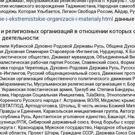
ий джамаат, Мусульманская религиозная группа п. Кушкуль г. 
ртия исламского возрождения Таджикистана, Народная самооб
олодёжь Которая Улыбается, Легион Свобода России, Айдар, Р
ie-i-ekstremistskie-organizacii-i-materialy.html
данные
и религиозных организаций в отношении которых 
 деятельности:
земли Кубанской Духовно Родовой Державы Русь, Община Духо
 Духовная Семинария Староверов-Инглингов, Нурджулар, К Бо
листическое общество, Джамаат мувахидов, Объединенный Вил
иалистическая рабочая партия России, Славянский союз, Форма
ива города Череповца, Духовно-Родовая Держава Русь, Русск
-Инглингов, Русский общенациональный союз, Движение против
 Омская организация общественного политического движения Р
йзрахманисты, Мусульманская религиозная организация п. Бо
краинская повстанческая армия, Тризуб им. Степана Бандеры, Бр
зма, Народная Социальная Инициатива, TulaSkins, Этнополитич
оренного Русского народа г. Астрахани, ВОЛЯ, Меджлис крымс
РЕВТАТПОД, Артподготовка, Штольц, В честь иконы Божией Мате
равды и Единения, Каракольская инициативная группа, Автогра
спублика Русь, Арестантское уголовное единство, Башкорт, Наци
окузнецк/РПК, Сибирский державный союз, Фонд борьбы с кор
округа г. Краснодара, Мужское государство, Народное объедин
ой области, Проект Штурм, Граждане СССР, Держава Союз Сов