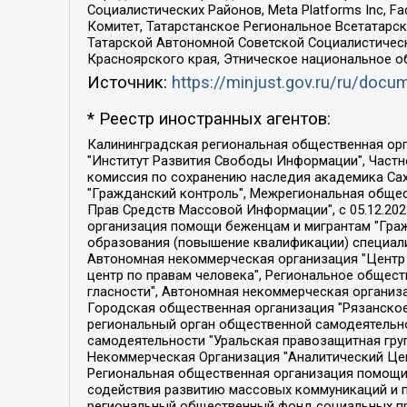
Социалистических Районов, Meta Platforms Inc, 
Комитет, Татарстанское Региональное Всетатар
Татарской Автономной Советской Социалистическ
Красноярского края, Этническое национальное о
Источник:
https://minjust.gov.ru/ru/doc
* Реестр иностранных агентов:
Калининградская региональная общественная организация "Экозащита!-Женсовет", Фонд содействия защите прав и свобод граждан "Общественный вердикт", Фонд "Институт Развития Свободы Информации", Частное учреждение "Информационное агентство МЕМО. РУ", Региональная общественная организация "Общественная комиссия по сохранению наследия академика Сахарова", Фонд поддержки свободы прессы, Санкт-Петербургская общественная правозащитная организация "Гражданский контроль", Межрегиональная общественная организация "Информационно-просветительский центр "Мемориал", Региональный Фонд "Центр Защиты Прав Средств Массовой Информации", с 05.12.2023 Фонд "Центр Защиты Прав Средств массовой информации", Региональная общественная благотворительная организация помощи беженцам и мигрантам "Гражданское содействие", Негосударственное образовательное учреждение дополнительного профессионального образования (повышение квалификации) специалистов "АКАДЕМИЯ ПО ПРАВАМ ЧЕЛОВЕКА", Свердловская региональная общественная организация "Сутяжник", Автономная некоммерческая организация "Центр независимых социологических исследований", Союз общественных объединений "Российский исследовательский центр по правам человека", Региональное общественное учреждение научно-информационный центр "МЕМОРИАЛ", Некоммерческая организация "Фонд защиты гласности", Автономная некоммерческая организация "Институт прав человека", Городская общественная организация "Екатеринбургское общество "МЕМОРИАЛ", Городская общественная организация "Рязанское историко-просветительское и правозащитное общество "Мемориал" (Рязанский Мемориал), Челябинский региональный орган общественной самодеятельности – женское общественное объединение "Женщины Евразии", Челябинский региональный орган общественной самодеятельности "Уральская правозащитная группа", Фонд содействия защите здоровья и социальной справедливости имени Андрея Рылькова, Автономная Некоммерческая Организация "Аналитический Центр Юрия Левады", Автономная некоммерческая организация социальной поддержки населения "Проект Апрель", Региональная общественная организация помощи женщинам и детям, находящимся в кризисной ситуации "Информационно-методический центр "Анна", Фонд содействия развитию массовых коммуникаций и правовому просвещению "Так-так-Так", Фонд содействия устойчивому развитию "Серебряная тайга", Свердловский региональный общественный фонд социальных проектов "Новое время", "Idel.Реалии", Кавказ.Реалии, Крым.Реалии, Телеканал Настоящее Время, Татаро-башкирская служба Радио Свобода (Azatliq Radiosi), Радио Свободная Европа/Радио Свобода (PCE/PC), "Сибирь.Реалии", "Фактограф", Благотворительный фонд помощи осужденным и их семьям, Автономная некоммерческая организация "Институт глобализации и социальных движений", Фонд "В защиту прав заключенных", Частное учреждение "Центр поддержки и содействия развитию средств массовой информации", Пензенский региональный общественный благотворительный фонд "Гражданский союз", "Север.Реалии", Некоммерческая организация Фонд "Правовая инициатива", 