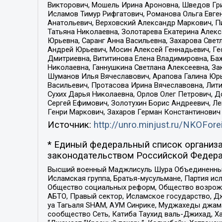
Викторович, Мошель Ирина Ароновна, Шведов Гри
Исламов Тимур Рифгатович, Романова Ольга Евге
Анатольевич, Верховский Александр Маркович, П
Татьяна Николаевна, Золотарева Екатерина Алек
Юрьевна, Саранг Анна Васильевна, Захарова Свет
Андрей Юрьевич, Мосин Алексей Геннадьевич, Ге
Дмитриевна, Вититинова Елена Владимировна, Ба
Николаевна, Ганнушкина Светлана Алексеевна, За
Шуманов Илья Вячеславович, Арапова Галина Юрь
Васильевич, Протасова Ирина Вячеславовна, Лит
Сухих Дарья Николаевна, Орлов Олег Петрович, 
Сергей Ефимович, Золотухин Борис Андреевич, Л
Генри Маркович, Захаров Герман Константинович
Источник:
http://unro.minjust.ru/NKOFore
* Единый федеральный список организа
законодательством Российской Федера
Высший военный Маджлисуль Шура Объединенных с
Исламская группа, Братья-мусульмане, Партия ис
Общество социальных реформ, Общество возрожд
АБТО, Правый сектор, Исламское государство, Д
уа Тагьаля SHAM, АУМ Синрике, Муджахеды джама
сообщество Сеть, Катиба Таухид валь-Джихад, Хай