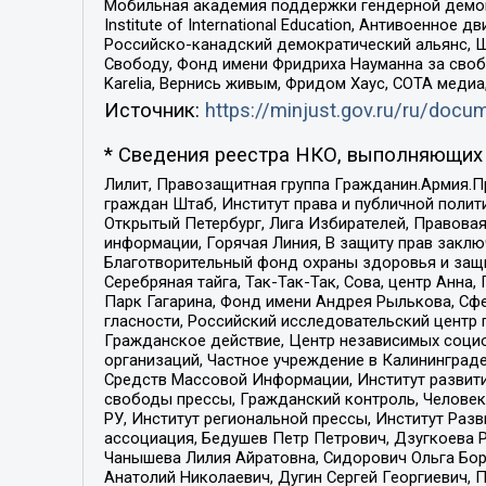
Мобильная академия поддержки гендерной демократи
Institute of International Education, Антивоенн
Российско-канадский демократический альянс, 
Свободу, Фонд имени Фридриха Науманна за свобо
Karelia, Вернись живым, Фридом Хаус, СОТА меди
Источник:
https://minjust.gov.ru/ru/doc
* Сведения реестра НКО, выполняющих 
Лилит, Правозащитная группа Гражданин.Армия.П
граждан Штаб, Институт права и публичной поли
Открытый Петербург, Лига Избирателей, Правова
информации, Горячая Линия, В защиту прав закл
Благотворительный фонд охраны здоровья и защи
Серебряная тайга, Так-Так-Так, Сова, центр Анн
Парк Гагарина, Фонд имени Андрея Рылькова, Сф
гласности, Российский исследовательский центр 
Гражданское действие, Центр независимых соци
организаций, Частное учреждение в Калининград
Средств Массовой Информации, Институт развити
свободы прессы, Гражданский контроль, Человек
РУ, Институт региональной прессы, Институт Ра
ассоциация, Бедушев Петр Петрович, Дзугкоева 
Чанышева Лилия Айратовна, Сидорович Ольга Бори
Анатолий Николаевич, Дугин Сергей Георгиевич, 