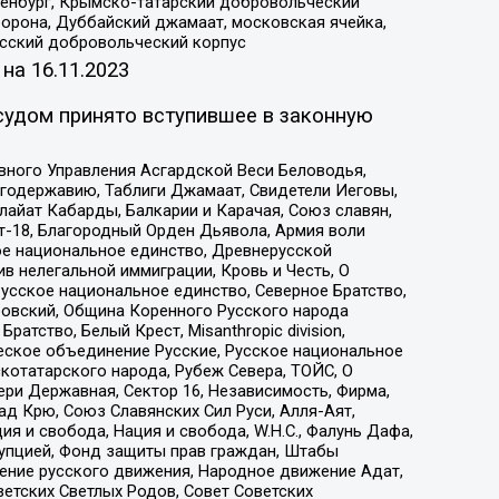
Оренбург, Крымско-татарский добровольческий
орона, Дуббайский джамаат, московская ячейка,
усский добровольческий корпус
 на
16.11.2023
судом принято вступившее в законную
вного Управления Асгардской Веси Беловодья,
годержавию, Таблиги Джамаат, Свидетели Иеговы,
айат Кабарды, Балкарии и Карачая, Союз славян,
т-18, Благородный Орден Дьявола, Армия воли
ое национальное единство, Древнерусской
 нелегальной иммиграции, Кровь и Честь, О
усское национальное единство, Северное Братство,
ровский, Община Коренного Русского народа
атство, Белый Крест, Misanthropic division,
еское объединение Русские, Русское национальное
котатарского народа, Рубеж Севера, ТОЙС, О
ри Державная, Сектор 16, Независимость, Фирма,
д Крю, Союз Славянских Сил Руси, Алля-Аят,
я и свобода, Нация и свобода, W.H.С., Фалунь Дафа,
рупцией, Фонд защиты прав граждан, Штабы
ение русского движения, Народное движение Адат,
етских Светлых Родов, Совет Советских