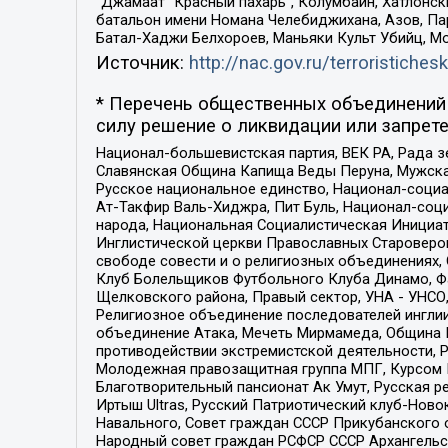
“Джамаат “Красный пахарь”, Колумбайн, Хатлонск
батальон имени Номана Челебиджихана, Азов, Па
Батал-Хаджи Белхороев, Маньяки Культ Убийц, М
Источник:
http://nac.gov.ru/terroristichesk
* Перечень общественных объединений 
силу решение о ликвидации или запрете
Национал-большевистская партия, ВЕК РА, Рада 
Славянская Община Капища Веды Перуна, Мужская
Русское национальное единство, Национал-социа
Ат-Такфир Валь-Хиджра, Пит Буль, Национал-соц
народа, Национальная Социалистическая Инициат
Инглистической церкви Православных Староверов
свободе совести и о религиозных объединениях,
Клуб Болельщиков Футбольного Клуба Динамо, Фа
Щелковского района, Правый сектор, УНА - УНСО, У
Религиозное объединение последователей инглии
объединение Атака, Мечеть Мирмамеда, Община К
противодействии экстремистской деятельности, 
Молодежная правозащитная группа МПГ, Курсом П
Благотворительный пансионат Ак Умут, Русская ре
Иртыш Ultras, Русский Патриотический клуб-Нов
Навального, Совет граждан СССР Прикубанского 
Народный совет граждан РСФСР СССР Архангельск