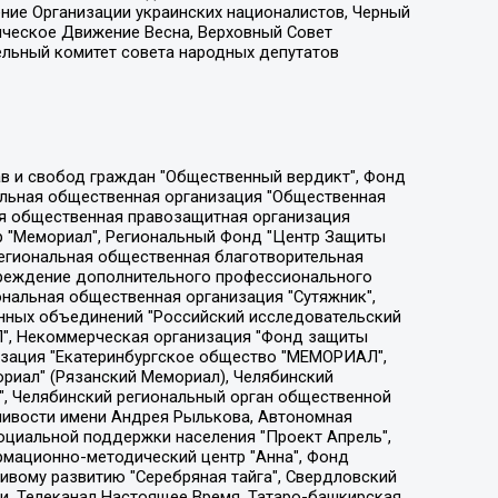
ение Организации украинских националистов, Черный
ическое Движение Весна, Верховный Совет
ельный комитет совета народных депутатов
ции социально-правовых программ "Лилит", Дальневосточное общественное движение "Маяк", Санкт-Петербургская ЛГБТ-инициативная группа "Выход", Инициативная группа ЛГБТ+ "Реверс", Алексеев Андрей Викторович, Бекбулатова Таисия Львовна, Беляев Иван Михайлович, Владыкина Елена Сергеевна, Гельман Марат Александрович, Никульшина Вероника Юрьевна, Толоконникова Надежда Андреевна, Шендерович Виктор Анатольевич, Общество с ограниченной ответственностью "Данное сообщение", Общество с ограниченной ответственностью Издательский дом "Новая глава", Айнбиндер Александра Александровна, Московский комьюнити-центр для ЛГБТ+инициатив, Благотворительный фонд развития филантропии, Deutsche Welle (Германия, Kurt-Schumacher-Strasse 3, 53113 Bonn), Борзунова Мария Михайловна, Воробьев Виктор Викторович, Голубева Анна Львовна, Константинова Алла Михайловна, Малкова Ирина Владимировна, Мурадов Мурад Абдулгалимович, Осетинская Елизавета Николаевна, Понасенков Евгений Николаевич, Ганапольский Матвей Юрьевич, Киселев Евгений Алексеевич, Борухович Ирина Григорьевна, Дремин Иван Тимофеевич, Дубровский Дмитрий Викторович, Красноярская региональная общественная организация поддержки и развития альтернативных образовательных технологий и межкультурных коммуникаций "ИНТЕРРА", Маяковская Екатерина Алексеевна, Фейгин Марк Захарович, Филимонов Андрей Викторович, Дзугкоева Регина Николаевна, Доброхотов Роман Александрович, Дудь Юрий Александрович, Елкин Сергей Владимирович, Кругликов Кирилл Игоревич, Сабунаева Мария Леонидовна, Семенов Алексей Владимирович, Шаинян Карен Багратович, Шульман Екатерина Михайловна, Асафьев Артур Валерьевич, Вахштайн Виктор Семенович, Венедиктов Алексей Алексеевич, Лушникова Екатерина Евгеньевна, Волков Леонид Михайлович, Невзоров Александр Глебович, Пархоменко Сергей Борисович, Сироткин Ярослав Николаевич, Кара-Мурза Владимир Владимирович, Баранова Наталья Владимировна, Гозман Леонид Яковлевич, Кагарлицкий Борис Юльевич, Климарев Михаил Валерьевич, Милов Владимир Станиславович, Автономная некоммерческая организация Краснодарский центр современного искусства "Типография", Моргенштерн Алишер Тагирович, Соболь Любовь Эдуардовна, Общество с ограниченной ответственностью "ЛИЗА НОРМ", Каспаров Гарри Кимович, Ходорковский Михаил Борисович, Общество с ограниченной ответственностью "Апрельские тезисы", Данилович Ирина Брониславовна, Кашин Олег Владимирович, Петров Николай Владимирович, Пивоваров Алексей Владимирович, Соколов Михаил Владимирович, Цветкова Юлия Владимировна, Чичваркин Евгений Александрович, Комитет против пыток/Команда против пыток, Общество с ограниченной ответственностью "Первый научный", Общество с ограниченной ответственностью "Вертолет и ко", Белоцерковская Вероника Борисовна, Кац Максим Евгеньевич, Лазарева Татьяна Юрьевна, Шаведдинов Руслан Табризович, Яшин Илья Валерьевич, Общество с ограниченной ответственностью "Иноагент ААВ", Алешковский Дмитрий Петрович, Альбац Евгения Марковна, Быков Дмитрий Львович, Галямина Юлия Евгеньевна, Лойко Сергей Леонидович, Мартынов Кирилл Константинович, Медведев Сергей Александрович, Крашенинников Федор Геннадиевич, Гордеева Катерина Вл