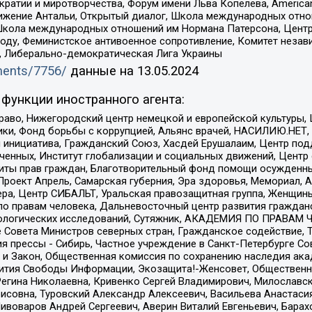
и и миротворчества, Форум имени Льва Копелева, American Counci
ое движение Антальи, Открытый диалог, Школа международных отн
Школа международных отношений им Нормана Патерсона, Центр
ду, Феминистское антивоенное сопротивление, Комитет независ
а, Либерально-демократическая Лига Украины
uments/7756/
данные на
13.05.2024
функции иностранного агента:
раво, Нижегородский центр немецкой и европейской культуры,
тики, Фонд борьбы с коррупцией, Альянс врачей, НАСИЛИЮ.НЕТ,
я инициатива, Гражданский Союз, Хасдей Ерушалаим, Центр по
юченных, Институт глобализации и социальных движений, Цент
ты прав граждан, Благотворительный фонд помощи осужденным
а, Проект Апрель, Самарская губерния, Эра здоровья, Мемориал
ера, Центр СИБАЛЬТ, Уральская правозащитная группа, Женщины
по правам человека, Дальневосточный центр развития гражданс
ологических исследований, Сутяжник, АКАДЕМИЯ ПО ПРАВАМ Ч
е Совета Министров северных стран, Гражданское содействие,
я прессы - Сибирь, Частное учреждение в Санкт-Петербурге С
 и Закон, Общественная комиссия по сохранению наследия ак
звития Свободы Информации, Экозащита!-Женсовет, Общественн
Регина Николаевна, Кривенко Сергей Владимирович, Милославс
совна, Туровский Александр Алексеевич, Васильева Анастасия
Пивоваров Андрей Сергеевич, Аверин Виталий Евгеньевич, Бара