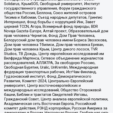
Solidarus, КрымSOS, Свободный университет, Институт
государственного управления, Форум гражданского
общества Россия, Беллона, Союз жителей островов
Тисима и Хабомаи, Съезд народных депутатов, Гринпис
Интернешнл, Фонд борьбы с коррупцией Инк, Завет
церквей TCCN, Агора, Всемирный фонд природы, BDR
Novaja Gazeta-Europe, Алтай проект, Образовательный дом
прав человека Чернигов, Фонд Дом Прав Человека,
Белорусский дом прав человека имени Бориса Звозскова,
Дом прав человека Тбилиси, Дом прав человека Ереван,
Дом прав человека Крым, Центр дикого лосося, TVR
Studios, ТВ Дождь, Центр европейских исследований им
Вилфрида Мартенса, Сетевое объединение журналистов
расследователей, АЛЛАТРА, За свободную Россию,
Свободная Бурятия, Uralic, UnKremlin, Международная
федерация транспортных рабочих, ИстЧам Финланд,
Гудзоновский институт, Фонд Демократического
Развития, Комитет-2024, Центрально-Европейский
университет, Центр восточноевропейских и
международных исследований, Общество Сторожевой
башни, Библии и трактатов Свидетелей Иеговы,
Гражданский Совет, Центр анализа европейской политики,
Академическая сеть Восточная Европа, Российский
комитет действия, РЭНД корпорейшн, Русская Америка за
демократию в России, Настоящая Россия, Глобальная сеть