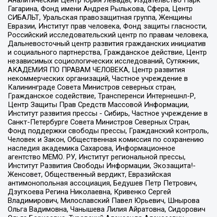
Аналитический Центр Юрия Левады, Издательство Парк
Гагарина, Фонд имени Андрея Рылькова, Сфера, Центр
СИБАЛЬТ, Уральская правозащитная группа, Женщины
Евразии, Институт прав человека, Фонд защиты гласности,
Российский исследовательский центр по правам человека,
Дальневосточный центр развития гражданских инициатив
и социального партнерства, Гражданское действие, Центр
независимых социологических исследований, Сутяжник,
АКАДЕМИЯ ПО ПРАВАМ ЧЕЛОВЕКА, Центр развития
некоммерческих организаций, Частное учреждение в
Калининграде Совета Министров северных стран,
Гражданское содействие, Трансперенси Интернешнл-Р,
Центр Защиты Прав Средств Массовой Информации,
Институт развития прессы - Сибирь, Частное учреждение в
Санкт-Петербурге Совета Министров Северных Стран,
Фонд поддержки свободы прессы, Гражданский контроль,
Человек и Закон, Общественная комиссия по сохранению
наследия академика Сахарова, Информационное
агентство МЕМО. РУ, Институт региональной прессы,
Институт Развития Свободы Информации, Экозащита!-
Женсовет, Общественный вердикт, Евразийская
антимонопольная ассоциация, Бедушев Петр Петрович,
Дзугкоева Регина Николаевна, Кривенко Сергей
Владимирович, Милославский Павел Юрьевич, Шнырова
Ольга Вадимовна, Чанышева Лилия Айратовна, Сидорович