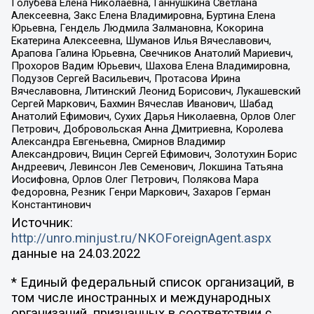
Голубева Елена Николаевна, Ганнушкина Светлана
Алексеевна, Закс Елена Владимировна, Буртина Елена
Юрьевна, Гендель Людмила Залмановна, Кокорина
Екатерина Алексеевна, Шуманов Илья Вячеславович,
Арапова Галина Юрьевна, Свечников Анатолий Мариевич,
Прохоров Вадим Юрьевич, Шахова Елена Владимировна,
Подузов Сергей Васильевич, Протасова Ирина
Вячеславовна, Литинский Леонид Борисович, Лукашевский
Сергей Маркович, Бахмин Вячеслав Иванович, Шабад
Анатолий Ефимович, Сухих Дарья Николаевна, Орлов Олег
Петрович, Добровольская Анна Дмитриевна, Королева
Александра Евгеньевна, Смирнов Владимир
Александрович, Вицин Сергей Ефимович, Золотухин Борис
Андреевич, Левинсон Лев Семенович, Локшина Татьяна
Иосифовна, Орлов Олег Петрович, Полякова Мара
Федоровна, Резник Генри Маркович, Захаров Герман
Константинович
Источник:
http://unro.minjust.ru/NKOForeignAgent.aspx
данные на
24.03.2022
* Единый федеральный список организаций, в
том числе иностранных и международных
организаций, признанных в соответствии с