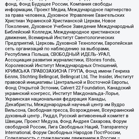
фонд, Фонд Будущее России, Компания свободы
информации, Проект Медиа, Международное партнерство
за права человека, Духовное Управление Евангельских
Христиан Украинской Христианской Церкви, Новое
Поколение, Духовное Учебное Заведение Международный
Библейский Колледж, Международное христианское
движение, Всемирный Институт Саентологических
Предприятий, Церковь Духовной Технологии, Европейская
сеть организаций по наблюдению за выборами,
Республика Польша, СВОБОДНЫЙ ИДЕЛЬ-УРАЛ,
Ассоциация развития журналистики, IStories fonds,
Королевский Институт Международных Отношений,
КРИМСЬКА ПРАВОЗАХИСНА ГРУПА, Фонд имени Генриха
Бёлля, Stichting Bellingcat, Bellingcat Ltd, The Insider, Институт
правовой инициативы Центральной и Восточной Европы,
Фонд Открытой Эстонии, Calvert 22 Foundation, Канадский
украинский конгресс, Институт Макдональда-Лорье,
Украинская национальная федерация Канады,
Декабристы, Международный научный центр им Вудро
Вильсона, Свободная пресса, Возрождение, Всеукраинский
духовный центр , Риддл, Русский антивоенный комитет в
Швеции, Проект Медуза, Фонд Андрея Сахарова, Форум
свободной России, Лига Свободных Наций, Transparеncy
International, Форум Свободных Народов ПостРоссии,
Солидарность с гражданским движением в России –