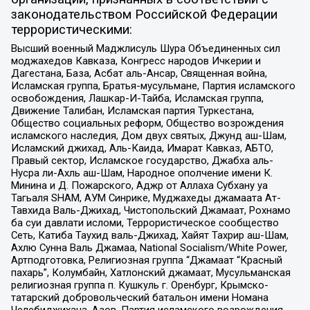
законодательством Российской Федерации
террористическими:
Высший военный Маджлисуль Шура Объединенных сил
моджахедов Кавказа, Конгресс народов Ичкерии и
Дагестана, База, Асбат аль-Ансар, Священная война,
Исламская группа, Братья-мусульмане, Партия исламского
освобождения, Лашкар-И-Тайба, Исламская группа,
Движение Талибан, Исламская партия Туркестана,
Общество социальных реформ, Общество возрождения
исламского наследия, Дом двух святых, Джунд аш-Шам,
Исламский джихад, Аль-Каида, Имарат Кавказ, АБТО,
Правый сектор, Исламское государство, Джабха аль-
Нусра ли-Ахль аш-Шам, Народное ополчение имени К.
Минина и Д. Пожарского, Аджр от Аллаха Субхану уа
Тагьаля SHAM, АУМ Синрике, Муджахеды джамаата Ат-
Тавхида Валь-Джихад, Чистопольский Джамаат, Рохнамо
ба суи давлати исломи, Террористическое сообщество
Сеть, Катиба Таухид валь-Джихад, Хайят Тахрир аш-Шам,
Ахлю Сунна Валь Джамаа, National Socialism/White Power,
Артподготовка, Религиозная группа “Джамаат “Красный
пахарь”, Колумбайн, Хатлонский джамаат, Мусульманская
религиозная группа п. Кушкуль г. Оренбург, Крымско-
татарский добровольческий батальон имени Номана