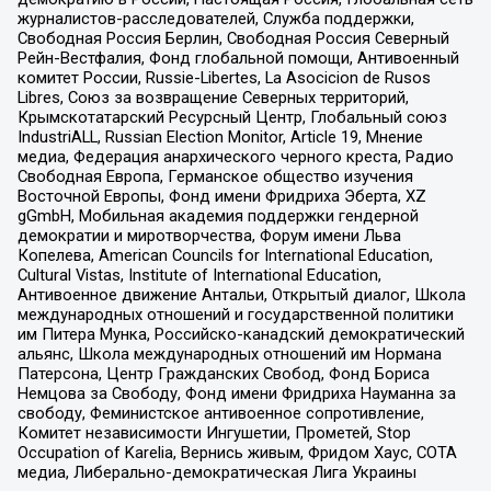
журналистов-расследователей, Служба поддержки,
Свободная Россия Берлин, Свободная Россия Северный
Рейн-Вестфалия, Фонд глобальной помощи, Антивоенный
комитет России, Russie-Libertes, La Asocicion de Rusos
Libres, Союз за возвращение Северных территорий,
Крымскотатарский Ресурсный Центр, Глобальный союз
IndustriALL, Russian Election Monitor, Article 19, Мнение
медиа, Федерация анархического черного креста, Радио
Свободная Европа, Германское общество изучения
Восточной Европы, Фонд имени Фридриха Эберта, XZ
gGmbH, Мобильная академия поддержки гендерной
демократии и миротворчества, Форум имени Льва
Копелева, American Councils for International Education,
Cultural Vistas, Institute of International Education,
Антивоенное движение Антальи, Открытый диалог, Школа
международных отношений и государственной политики
им Питера Мунка, Российско-канадский демократический
альянс, Школа международных отношений им Нормана
Патерсона, Центр Гражданских Свобод, Фонд Бориса
Немцова за Свободу, Фонд имени Фридриха Науманна за
свободу, Феминистское антивоенное сопротивление,
Комитет независимости Ингушетии, Прометей, Stop
Occupation of Karelia, Вернись живым, Фридом Хаус, СОТА
медиа, Либерально-демократическая Лига Украины