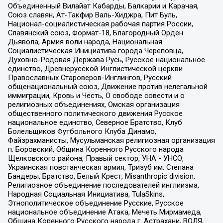
Объединенный Вилайат Кабарды, Балкарии и Карачая,
Союз славян, Ат-Такфир Валь-Хиджра, Пит Буль,
Национал-социалистическая рабочая партия России,
Славянский союз, Формат-18, Благородный Орден
Дьявола, Армия воли народа, Национальная
Социалистическая Инициатива города Череповца,
Духовно-Родовая Держава Русь, Русское национальное
единство, Древнерусской Инглистической церкви
Православных Староверов-Инглингов, Русский
общенациональный союз, Движение против нелегальной
иммиграции, Кровь и Честь, О свободе совести и о
религиозных объединениях, Омская организация
общественного политического движения Русское
национальное единство, Северное Братство, Клуб
Болельщиков Футбольного Клуба Динамо,
Файзрахманисты, Мусульманская религиозная организация
п. Боровский, Община Коренного Русского народа
Щелковского района, Правый сектор, УНА - УНСО,
Украинская повстанческая армия, Тризуб им. Степана
Бандеры, Братство, Белый Крест, Misanthropic division,
Религиозное объединение последователей инглиизма,
Народная Социальная Инициатива, TulaSkins,
Этнополитическое объединение Русские, Русское
национальное объединение Атака, Мечеть Мирмамеда,
Община Коренного Русского народа г. Астрахани, ВОЛЯ,