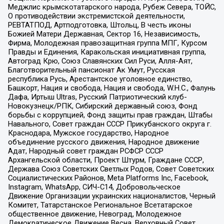
Меджлис крымскотатарского народа, Рубеж Севера, ТОЙС,
О противодействии экстремистской деятельности,
РЕВТАТПОД, Артподготовка, Штольц, В честь иконы
Божией Матери Державная, Сектор 16, Независимость,
Фирма, Молодежная правозащитная группа МПГ, Курсом
Правды и Единения, Каракольская инициативная группа,
Автоград Крю, Союз Славянских Сил Руси, Алля-Аят,
Благотворительный пансионат Ак Умут, Русская
республика Русь, Арестантское уголовное единство,
Башкорт, Нация и свобода, Нация и свобода, W.H.С., Фалунь
Дафа, Иртыш Ultras, Русский Патриотический клуб-
Новокузнецк/РПК, Сибирский державный союз, Фонд
борьбы с коррупцией, Фонд защиты прав граждан, Штабы
Навального, Совет граждан СССР Прикубанского округа г.
Краснодара, Мужское государство, Народное
объединение русского движения, Народное движение
Адат, Народный совет граждан РСФСР СССР
Архангельской области, Проект Штурм, Граждане СССР,
Держава Союз Советских Светлых Родов, Совет Советских
Социалистических Районов, Meta Platforms Inc, Facebook,
Instagram, WhatsApp, СИЧ-С14, Добровольческое
Движение Организации украинских националистов, Черный
Комитет, Татарстанское Региональное Всетатарское
общественное движение, Невоград, Молодежное
Демократическое Движение Весна, Верховный Совет