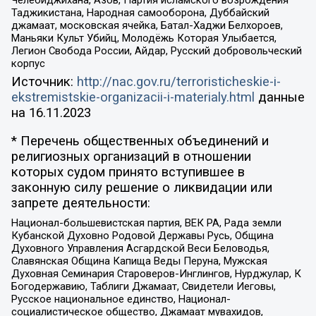
Челебиджихана, Азов, Партия исламского возрождения
Таджикистана, Народная самооборона, Дуббайский
джамаат, московская ячейка, Батал-Хаджи Белхороев,
Маньяки Культ Убийц, Молодёжь Которая Улыбается,
Легион Свобода России, Айдар, Русский добровольческий
корпус
Источник:
http://nac.gov.ru/terroristicheskie-i-
ekstremistskie-organizacii-i-materialy.html
данные
на
16.11.2023
* Перечень общественных объединений и
религиозных организаций в отношении
которых судом принято вступившее в
законную силу решение о ликвидации или
запрете деятельности:
Национал-большевистская партия, ВЕК РА, Рада земли
Кубанской Духовно Родовой Державы Русь, Община
Духовного Управления Асгардской Веси Беловодья,
Славянская Община Капища Веды Перуна, Мужская
Духовная Семинария Староверов-Инглингов, Нурджулар, К
Богодержавию, Таблиги Джамаат, Свидетели Иеговы,
Русское национальное единство, Национал-
социалистическое общество, Джамаат мувахидов,