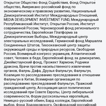
Открытое Общество Фонд Содействия, Фонд Открытое
общество, Американо-российский фонд по
экономическому и правовому развитию, Национальный
Демократический Институт Международных Отношений,
MEDIA DEVELOPMENT INVESTMENT FUND, Международный
Республиканский Институт, Открытая Россия, Институт
современной России, Черноморский фонд регионального
сотрудничества, Европейская Платформа за
Демократические Выборы, Международный центр
электоральных исследований, Германский фонд Маршалла
Соединенных Штатов, Тихоокеанский центр защиты
окружающей среды и природных ресурсов, Свободная
Россия, Всемирный конгресс украинцев, Атлантический
совет, Человек в беде, Европейский фонд за демократию,
Джеймстаунский фонд, Прожект Хармони, Родники
дракона, Врачи против насильственного извлечения
органов, Фалунь Дафа, Друзья Фалуньгун, Фалуньгун,
Коалиция по расследованию преследования в отношении
Фалуньгун в Китае, Всемирная организация по
расследованию преследований Фалуньгун, Пражский
гражданский центр, Ассоциация школ политических
исследований при Совете Европы, Центр либеральной
современности, Форум русскоязычных европейцев,
Немецко-русский обмен, Бард колледж, Европейский
выбор, Фонд Ходорковского, Оксфордский российский