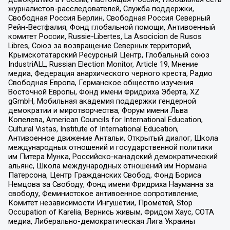
журналистов-расследователей, Служба поддержки,
Свободная Россия Берлин, Свободная Россия Северный
Рейн-Вестфалия, Фонд глобальной помощи, Антивоенный
комитет России, Russie-Libertes, La Asocicion de Rusos
Libres, Союз за возвращение Северных территорий,
Крымскотатарский Ресурсный Центр, Глобальный союз
IndustriALL, Russian Election Monitor, Article 19, Мнение
медиа, Федерация анархического черного креста, Радио
Свободная Европа, Германское общество изучения
Восточной Европы, Фонд имени Фридриха Эберта, XZ
gGmbH, Мобильная академия поддержки гендерной
демократии и миротворчества, Форум имени Льва
Копелева, American Councils for International Education,
Cultural Vistas, Institute of International Education,
Антивоенное движение Антальи, Открытый диалог, Школа
международных отношений и государственной политики
им Питера Мунка, Российско-канадский демократический
альянс, Школа международных отношений им Нормана
Патерсона, Центр Гражданских Свобод, Фонд Бориса
Немцова за Свободу, Фонд имени Фридриха Науманна за
свободу, Феминистское антивоенное сопротивление,
Комитет независимости Ингушетии, Прометей, Stop
Occupation of Karelia, Вернись живым, Фридом Хаус, СОТА
медиа, Либерально-демократическая Лига Украины