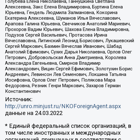
Голубева Елена Николаевна, Ганнушкина Светлана
Алексеевна, Закс Елена Владимировна, Буртина Елена
Юрьевна, Гендель Людмила Залмановна, Кокорина
Екатерина Алексеевна, Шуманов Илья Вячеславович,
Арапова Галина Юрьевна, Свечников Анатолий Мариевич,
Прохоров Вадим Юрьевич, Шахова Елена Владимировна,
Подузов Сергей Васильевич, Протасова Ирина
Вячеславовна, Литинский Леонид Борисович, Лукашевский
Сергей Маркович, Бахмин Вячеслав Иванович, Шабад
Анатолий Ефимович, Сухих Дарья Николаевна, Орлов Олег
Петрович, Добровольская Анна Дмитриевна, Королева
Александра Евгеньевна, Смирнов Владимир
Александрович, Вицин Сергей Ефимович, Золотухин Борис
Андреевич, Левинсон Лев Семенович, Локшина Татьяна
Иосифовна, Орлов Олег Петрович, Полякова Мара
Федоровна, Резник Генри Маркович, Захаров Герман
Константинович
Источник:
http://unro.minjust.ru/NKOForeignAgent.aspx
данные на
24.03.2022
* Единый федеральный список организаций, в
том числе иностранных и международных
организаций, признанных в соответствии с