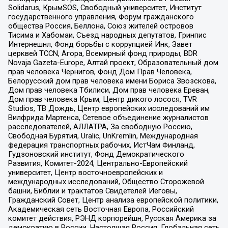
Solidarus, КрымSOS, Свободный университет, Институт
государственного управления, Форум гражданского
общества Россия, Беллона, Союз жителей островов
Тисима и Хабомаи, Съезд народных депутатов, Гринпис
Интернешнл, Фонд борьбы с коррупцией Инк, Завет
церквей TCCN, Агора, Всемирный фонд природы, BDR
Novaja Gazeta-Europe, Алтай проект, Образовательный дом
прав человека Чернигов, Фонд Дом Прав Человека,
Белорусский дом прав человека имени Бориса Звозскова,
Дом прав человека Тбилиси, Дом прав человека Ереван,
Дом прав человека Крым, Центр дикого лосося, TVR
Studios, ТВ Дождь, Центр европейских исследований им
Вилфрида Мартенса, Сетевое объединение журналистов
расследователей, АЛЛАТРА, За свободную Россию,
Свободная Бурятия, Uralic, UnKremlin, Международная
федерация транспортных рабочих, ИстЧам Финланд,
Гудзоновский институт, Фонд Демократического
Развития, Комитет-2024, Центрально-Европейский
университет, Центр восточноевропейских и
международных исследований, Общество Сторожевой
башни, Библии и трактатов Свидетелей Иеговы,
Гражданский Совет, Центр анализа европейской политики,
Академическая сеть Восточная Европа, Российский
комитет действия, РЭНД корпорейшн, Русская Америка за
демократию в России, Настоящая Россия, Глобальная сеть