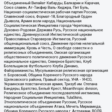
Объединенный Вилайат Кабарды, Балкарии и Карачая,
Союз славян, Ат-Такфир Валь-Хиджра, Пит Буль,
Национал-социалистическая рабочая партия России,
Славянский союз, Формат-18, Благородный Орден
Дьявола, Армия воли народа, Национальная
Социалистическая Инициатива города Череповца,
Духовно-Родовая Держава Русь, Русское национальное
единство, Древнерусской Инглистической церкви
Православных Староверов-Инглингов, Русский
общенациональный союз, Движение против нелегальной
иммиграции, Кровь и Честь, О свободе совести и о
религиозных объединениях, Омская организация
общественного политического движения Русское
национальное единство, Северное Братство, Клуб
Болельщиков Футбольного Клуба Динамо,
Файзрахманисты, Мусульманская религиозная организация
п. Боровский, Община Коренного Русского народа
Щелковского района, Правый сектор, УНА - УНСО,
Украинская повстанческая армия, Тризуб им. Степана
Бандеры, Братство, Белый Крест, Misanthropic division,
Религиозное объединение последователей инглиизма,
Народная Социальная Инициатива, TulaSkins,
Этнополитическое объединение Русские, Русское
национальное объединение Атака, Мечеть Мирмамеда,
Община Коренного Русского народа г. Астрахани, ВОЛЯ,