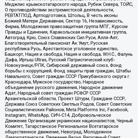
Меджлис крымскотатарского народа, Рубеж Севера, ТОЙС,
О противодействии экстремистской деятельности,
РЕВТАТПОД, Артподготовка, Штольц, В честь иконы
Божией Матери Державная, Сектор 16, Независимость,
Фирма, Молодежная правозащитная группа МПГ, Курсом
Правды и Единения, Каракольская инициативная группа,
Автоград Крю, Союз Славянских Сил Руси, Алля-Аят,
Благотворительный пансионат Ак Умут, Русская
республика Русь, Арестантское уголовное единство,
Башкорт, Нация и свобода, Нация и свобода, W.H.С., Фалунь
Дафа, Иртыш Ultras, Русский Патриотический клуб-
Новокузнецк/РПК, Сибирский державный союз, Фонд
борьбы с коррупцией, Фонд защиты прав граждан, Штабы
Навального, Совет граждан СССР Прикубанского округа г.
Краснодара, Мужское государство, Народное
объединение русского движения, Народное движение
Адат, Народный совет граждан РСФСР СССР
Архангельской области, Проект Штурм, Граждане СССР,
Держава Союз Советских Светлых Родов, Совет Советских
Социалистических Районов, Meta Platforms Inc, Facebook,
Instagram, WhatsApp, СИЧ-С14, Добровольческое
Движение Организации украинских националистов, Черный
Комитет, Татарстанское Региональное Всетатарское
общественное движение, Невоград, Молодежное
Демократическое Движение Весна, Верховный Совет