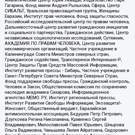
Аналитический Центр Юрия Левады, Издательство Парк
Гагарина, Фонд имени Андрея Рылькова, Сфера, Центр
СИБАЛЬТ, Уральская правозащитная группа, Женщины
Евразии, Институт прав человека, Фонд защиты гласности,
Российский исследовательский центр по правам человека,
Дальневосточный центр развития гражданских инициатив
и социального партнерства, Гражданское действие, Центр
независимых социологических исследований, Сутяжник,
АКАДЕМИЯ ПО ПРАВАМ ЧЕЛОВЕКА, Центр развития
некоммерческих организаций, Частное учреждение в
Калининграде Совета Министров северных стран,
Гражданское содействие, Трансперенси Интернешнл-Р,
Центр Защиты Прав Средств Массовой Информации,
Институт развития прессы - Сибирь, Частное учреждение в
Санкт-Петербурге Совета Министров Северных Стран,
Фонд поддержки свободы прессы, Гражданский контроль,
Человек и Закон, Общественная комиссия по сохранению
наследия академика Сахарова, Информационное
агентство МЕМО. РУ, Институт региональной прессы,
Институт Развития Свободы Информации, Экозащита!-
Женсовет, Общественный вердикт, Евразийская
антимонопольная ассоциация, Бедушев Петр Петрович,
Дзугкоева Регина Николаевна, Кривенко Сергей
Владимирович, Милославский Павел Юрьевич, Шнырова
Ольга Вадимовна, Чанышева Лилия Айратовна, Сидорович