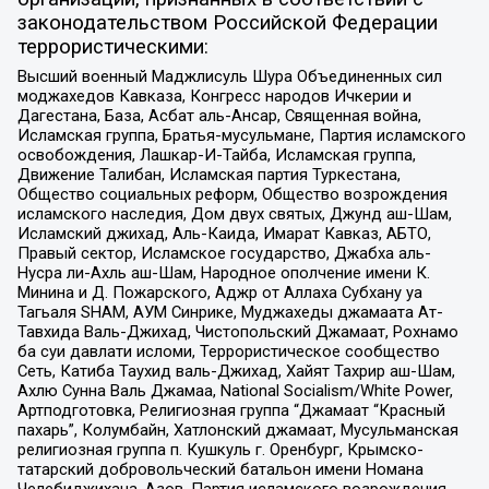
законодательством Российской Федерации
террористическими:
Высший военный Маджлисуль Шура Объединенных сил
моджахедов Кавказа, Конгресс народов Ичкерии и
Дагестана, База, Асбат аль-Ансар, Священная война,
Исламская группа, Братья-мусульмане, Партия исламского
освобождения, Лашкар-И-Тайба, Исламская группа,
Движение Талибан, Исламская партия Туркестана,
Общество социальных реформ, Общество возрождения
исламского наследия, Дом двух святых, Джунд аш-Шам,
Исламский джихад, Аль-Каида, Имарат Кавказ, АБТО,
Правый сектор, Исламское государство, Джабха аль-
Нусра ли-Ахль аш-Шам, Народное ополчение имени К.
Минина и Д. Пожарского, Аджр от Аллаха Субхану уа
Тагьаля SHAM, АУМ Синрике, Муджахеды джамаата Ат-
Тавхида Валь-Джихад, Чистопольский Джамаат, Рохнамо
ба суи давлати исломи, Террористическое сообщество
Сеть, Катиба Таухид валь-Джихад, Хайят Тахрир аш-Шам,
Ахлю Сунна Валь Джамаа, National Socialism/White Power,
Артподготовка, Религиозная группа “Джамаат “Красный
пахарь”, Колумбайн, Хатлонский джамаат, Мусульманская
религиозная группа п. Кушкуль г. Оренбург, Крымско-
татарский добровольческий батальон имени Номана