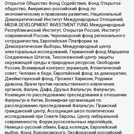
Открытое Общество Фонд Содействия, Фонд Открытое
общество, Американо-российский фонд по
экономическому и правовому развитию, Национальный
Демократический Институт Международных Отношений,
MEDIA DEVELOPMENT INVESTMENT FUND, Международный
Республиканский Институт, Открытая Россия, Институт
современной России, Черноморский фонд регионального
сотрудничества, Европейская Платформа за
Демократические Выборы, Международный центр
электоральных исследований, Германский фонд Маршалла
Соединенных Штатов, Тихоокеанский центр защиты
окружающей среды и природных ресурсов, Свободная
Россия, Всемирный конгресс украинцев, Атлантический
совет, Человек в беде, Европейский фонд за демократию,
Джеймстаунский фонд, Прожект Хармони, Родники
дракона, Врачи против насильственного извлечения
органов, Фалунь Дафа, Друзья Фалуньгун, Фалуньгун,
Коалиция по расследованию преследования в отношении
Фалуньгун в Китае, Всемирная организация по
расследованию преследований Фалуньгун, Пражский
гражданский центр, Ассоциация школ политических
исследований при Совете Европы, Центр либеральной
современности, Форум русскоязычных европейцев,
Немецко-русский обмен, Бард колледж, Европейский
выбор, Фонд Ходорковского, Оксфордский российский