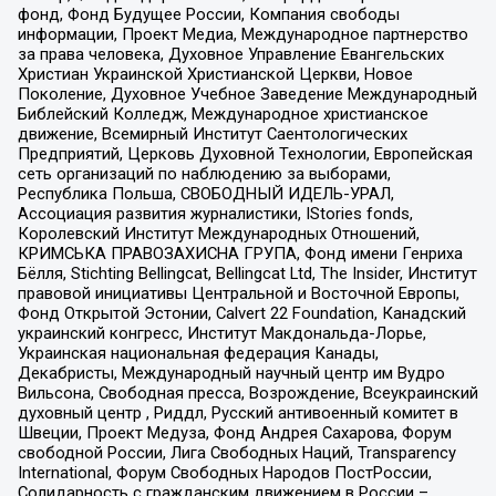
фонд, Фонд Будущее России, Компания свободы
информации, Проект Медиа, Международное партнерство
за права человека, Духовное Управление Евангельских
Христиан Украинской Христианской Церкви, Новое
Поколение, Духовное Учебное Заведение Международный
Библейский Колледж, Международное христианское
движение, Всемирный Институт Саентологических
Предприятий, Церковь Духовной Технологии, Европейская
сеть организаций по наблюдению за выборами,
Республика Польша, СВОБОДНЫЙ ИДЕЛЬ-УРАЛ,
Ассоциация развития журналистики, IStories fonds,
Королевский Институт Международных Отношений,
КРИМСЬКА ПРАВОЗАХИСНА ГРУПА, Фонд имени Генриха
Бёлля, Stichting Bellingcat, Bellingcat Ltd, The Insider, Институт
правовой инициативы Центральной и Восточной Европы,
Фонд Открытой Эстонии, Calvert 22 Foundation, Канадский
украинский конгресс, Институт Макдональда-Лорье,
Украинская национальная федерация Канады,
Декабристы, Международный научный центр им Вудро
Вильсона, Свободная пресса, Возрождение, Всеукраинский
духовный центр , Риддл, Русский антивоенный комитет в
Швеции, Проект Медуза, Фонд Андрея Сахарова, Форум
свободной России, Лига Свободных Наций, Transparеncy
International, Форум Свободных Народов ПостРоссии,
Солидарность с гражданским движением в России –