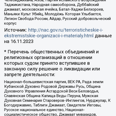
Челебиджихана, Азов, Партия исламского возрождения
Таджикистана, Народная самооборона, Дуббайский
джамаат, московская ячейка, Батал-Хаджи Белхороев,
Маньяки Культ Убийц, Молодёжь Которая Улыбается,
Легион Свобода России, Айдар, Русский добровольческий
корпус
Источник:
http://nac.gov.ru/terroristicheskie-i-
ekstremistskie-organizacii-i-materialy.html
данные
на
16.11.2023
* Перечень общественных объединений и
религиозных организаций в отношении
которых судом принято вступившее в
законную силу решение о ликвидации или
запрете деятельности:
Национал-большевистская партия, ВЕК РА, Рада земли
Кубанской Духовно Родовой Державы Русь, Община
Духовного Управления Асгардской Веси Беловодья,
Славянская Община Капища Веды Перуна, Мужская
Духовная Семинария Староверов-Инглингов, Нурджулар, К
Богодержавию, Таблиги Джамаат, Свидетели Иеговы,
Русское национальное единство, Национал-
социалистическое общество, Джамаат мувахидов,