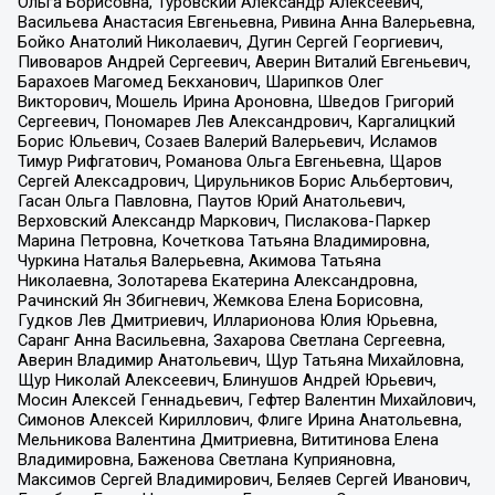
Ольга Борисовна, Туровский Александр Алексеевич,
Васильева Анастасия Евгеньевна, Ривина Анна Валерьевна,
Бойко Анатолий Николаевич, Дугин Сергей Георгиевич,
Пивоваров Андрей Сергеевич, Аверин Виталий Евгеньевич,
Барахоев Магомед Бекханович, Шарипков Олег
Викторович, Мошель Ирина Ароновна, Шведов Григорий
Сергеевич, Пономарев Лев Александрович, Каргалицкий
Борис Юльевич, Созаев Валерий Валерьевич, Исламов
Тимур Рифгатович, Романова Ольга Евгеньевна, Щаров
Сергей Алексадрович, Цирульников Борис Альбертович,
Гасан Ольга Павловна, Паутов Юрий Анатольевич,
Верховский Александр Маркович, Пислакова-Паркер
Марина Петровна, Кочеткова Татьяна Владимировна,
Чуркина Наталья Валерьевна, Акимова Татьяна
Николаевна, Золотарева Екатерина Александровна,
Рачинский Ян Збигневич, Жемкова Елена Борисовна,
Гудков Лев Дмитриевич, Илларионова Юлия Юрьевна,
Саранг Анна Васильевна, Захарова Светлана Сергеевна,
Аверин Владимир Анатольевич, Щур Татьяна Михайловна,
Щур Николай Алексеевич, Блинушов Андрей Юрьевич,
Мосин Алексей Геннадьевич, Гефтер Валентин Михайлович,
Симонов Алексей Кириллович, Флиге Ирина Анатольевна,
Мельникова Валентина Дмитриевна, Вититинова Елена
Владимировна, Баженова Светлана Куприяновна,
Максимов Сергей Владимирович, Беляев Сергей Иванович,