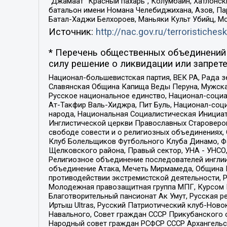
“Джамаат “Красный пахарь”, Колумбайн, Хатлонск
батальон имени Номана Челебиджихана, Азов, Па
Батал-Хаджи Белхороев, Маньяки Культ Убийц, М
Источник:
http://nac.gov.ru/terroristichesk
* Перечень общественных объединений 
силу решение о ликвидации или запрете
Национал-большевистская партия, ВЕК РА, Рада 
Славянская Община Капища Веды Перуна, Мужская
Русское национальное единство, Национал-социа
Ат-Такфир Валь-Хиджра, Пит Буль, Национал-соц
народа, Национальная Социалистическая Инициат
Инглистической церкви Православных Староверов
свободе совести и о религиозных объединениях,
Клуб Болельщиков Футбольного Клуба Динамо, Фа
Щелковского района, Правый сектор, УНА - УНСО, У
Религиозное объединение последователей инглии
объединение Атака, Мечеть Мирмамеда, Община К
противодействии экстремистской деятельности, 
Молодежная правозащитная группа МПГ, Курсом П
Благотворительный пансионат Ак Умут, Русская ре
Иртыш Ultras, Русский Патриотический клуб-Нов
Навального, Совет граждан СССР Прикубанского 
Народный совет граждан РСФСР СССР Архангельск