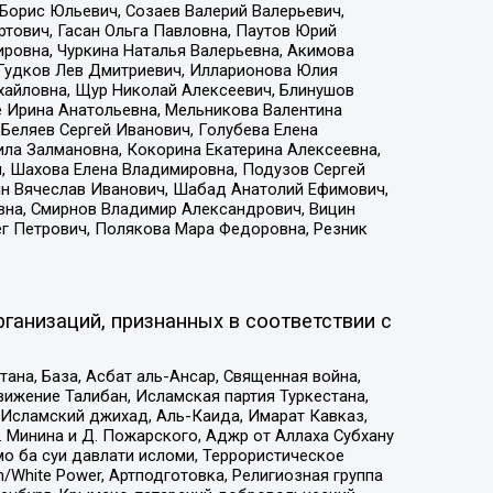
Борис Юльевич, Созаев Валерий Валерьевич,
тович, Гасан Ольга Павловна, Паутов Юрий
ровна, Чуркина Наталья Валерьевна, Акимова
 Гудков Лев Дмитриевич, Илларионова Юлия
ихайловна, Щур Николай Алексеевич, Блинушов
е Ирина Анатольевна, Мельникова Валентина
Беляев Сергей Иванович, Голубева Елена
ила Залмановна, Кокорина Екатерина Алексеевна,
, Шахова Елена Владимировна, Подузов Сергей
ин Вячеслав Иванович, Шабад Анатолий Ефимович,
вна, Смирнов Владимир Александрович, Вицин
ег Петрович, Полякова Мара Федоровна, Резник
ганизаций, признанных в соответствии с
на, База, Асбат аль-Ансар, Священная война,
ижение Талибан, Исламская партия Туркестана,
Исламский джихад, Аль-Каида, Имарат Кавказ,
 Минина и Д. Пожарского, Аджр от Аллаха Субхану
о ба суи давлати исломи, Террористическое
/White Power, Артподготовка, Религиозная группа