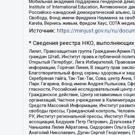
Мобильная академия поддержки гендерной демократи
Institute of International Education, Антивоенн
Российско-канадский демократический альянс, 
Свободу, Фонд имени Фридриха Науманна за свобо
Karelia, Вернись живым, Фридом Хаус, СОТА меди
Источник:
https://minjust.gov.ru/ru/doc
* Сведения реестра НКО, выполняющих 
Лилит, Правозащитная группа Гражданин.Армия.П
граждан Штаб, Институт права и публичной поли
Открытый Петербург, Лига Избирателей, Правова
информации, Горячая Линия, В защиту прав закл
Благотворительный фонд охраны здоровья и защи
Серебряная тайга, Так-Так-Так, Сова, центр Анн
Парк Гагарина, Фонд имени Андрея Рылькова, Сф
гласности, Российский исследовательский центр 
Гражданское действие, Центр независимых соци
организаций, Частное учреждение в Калининград
Средств Массовой Информации, Институт развити
свободы прессы, Гражданский контроль, Человек
РУ, Институт региональной прессы, Институт Ра
ассоциация, Бедушев Петр Петрович, Дзугкоева 
Чанышева Лилия Айратовна, Сидорович Ольга Бори
Анатолий Николаевич, Дугин Сергей Георгиевич, 