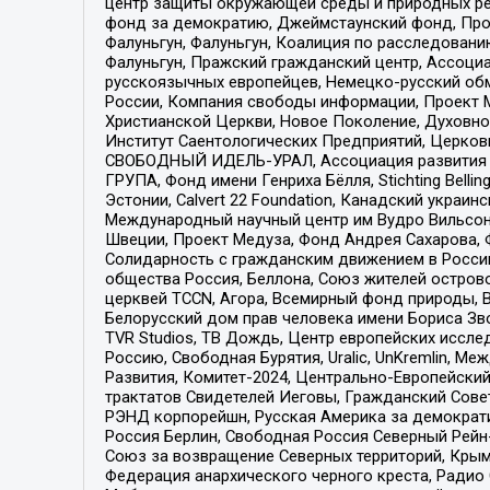
центр защиты окружающей среды и природных ресу
фонд за демократию, Джеймстаунский фонд, Прож
Фалуньгун, Фалуньгун, Коалиция по расследован
Фалуньгун, Пражский гражданский центр, Ассоци
русскоязычных европейцев, Немецко-русский об
России, Компания свободы информации, Проект М
Христианской Церкви, Новое Поколение, Духовн
Институт Саентологических Предприятий, Церков
СВОБОДНЫЙ ИДЕЛЬ-УРАЛ, Ассоциация развития ж
ГРУПА, Фонд имени Генриха Бёлля, Stichting Bellin
Эстонии, Calvert 22 Foundation, Канадский укра
Международный научный центр им Вудро Вильсона
Швеции, Проект Медуза, Фонд Андрея Сахарова, Ф
Солидарность с гражданским движением в России 
общества Россия, Беллона, Союз жителей острово
церквей TCCN, Агора, Всемирный фонд природы, B
Белорусский дом прав человека имени Бориса Зво
TVR Studios, ТВ Дождь, Центр европейских иссл
Россию, Свободная Бурятия, Uralic, UnKremlin, 
Развития, Комитет-2024, Центрально-Европейски
трактатов Свидетелей Иеговы, Гражданский Совет
РЭНД корпорейшн, Русская Америка за демократи
Россия Берлин, Свободная Россия Северный Рейн-В
Союз за возвращение Северных территорий, Крымско
Федерация анархического черного креста, Радио