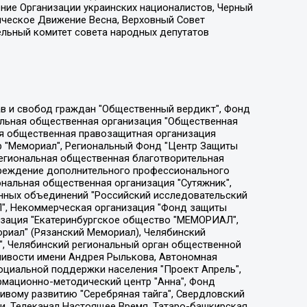
ение Организации украинских националистов, Черный
ическое Движение Весна, Верховный Совет
ельный комитет совета народных депутатов
ции социально-правовых программ "Лилит", Дальневосточное общественное движение "Маяк", Санкт-Петербургская ЛГБТ-инициативная группа "Выход", Инициативная группа ЛГБТ+ "Реверс", Алексеев Андрей Викторович, Бекбулатова Таисия Львовна, Беляев Иван Михайлович, Владыкина Елена Сергеевна, Гельман Марат Александрович, Никульшина Вероника Юрьевна, Толоконникова Надежда Андреевна, Шендерович Виктор Анатольевич, Общество с ограниченной ответственностью "Данное сообщение", Общество с ограниченной ответственностью Издательский дом "Новая глава", Айнбиндер Александра Александровна, Московский комьюнити-центр для ЛГБТ+инициатив, Благотворительный фонд развития филантропии, Deutsche Welle (Германия, Kurt-Schumacher-Strasse 3, 53113 Bonn), Борзунова Мария Михайловна, Воробьев Виктор Викторович, Голубева Анна Львовна, Константинова Алла Михайловна, Малкова Ирина Владимировна, Мурадов Мурад Абдулгалимович, Осетинская Елизавета Николаевна, Понасенков Евгений Николаевич, Ганапольский Матвей Юрьевич, Киселев Евгений Алексеевич, Борухович Ирина Григорьевна, Дремин Иван Тимофеевич, Дубровский Дмитрий Викторович, Красноярская региональная общественная организация поддержки и развития альтернативных образовательных технологий и межкультурных коммуникаций "ИНТЕРРА", Маяковская Екатерина Алексеевна, Фейгин Марк Захарович, Филимонов Андрей Викторович, Дзугкоева Регина Николаевна, Доброхотов Роман Александрович, Дудь Юрий Александрович, Елкин Сергей Владимирович, Кругликов Кирилл Игоревич, Сабунаева Мария Леонидовна, Семенов Алексей Владимирович, Шаинян Карен Багратович, Шульман Екатерина Михайловна, Асафьев Артур Валерьевич, Вахштайн Виктор Семенович, Венедиктов Алексей Алексеевич, Лушникова Екатерина Евгеньевна, Волков Леонид Михайлович, Невзоров Александр Глебович, Пархоменко Сергей Борисович, Сироткин Ярослав Николаевич, Кара-Мурза Владимир Владимирович, Баранова Наталья Владимировна, Гозман Леонид Яковлевич, Кагарлицкий Борис Юльевич, Климарев Михаил Валерьевич, Милов Владимир Станиславович, Автономная некоммерческая организация Краснодарский центр современного искусства "Типография", Моргенштерн Алишер Тагирович, Соболь Любовь Эдуардовна, Общество с ограниченной ответственностью "ЛИЗА НОРМ", Каспаров Гарри Кимович, Ходорковский Михаил Борисович, Общество с ограниченной ответственностью "Апрельские тезисы", Данилович Ирина Брониславовна, Кашин Олег Владимирович, Петров Николай Владимирович, Пивоваров Алексей Владимирович, Соколов Михаил Владимирович, Цветкова Юлия Владимировна, Чичваркин Евгений Александрович, Комитет против пыток/Команда против пыток, Общество с ограниченной ответственностью "Первый научный", Общество с ограниченной ответственностью "Вертолет и ко", Белоцерковская Вероника Борисовна, Кац Максим Евгеньевич, Лазарева Татьяна Юрьевна, Шаведдинов Руслан Табризович, Яшин Илья Валерьевич, Общество с ограниченной ответственностью "Иноагент ААВ", Алешковский Дмитрий Петрович, Альбац Евгения Марковна, Быков Дмитрий Львович, Галямина Юлия Евгеньевна, Лойко Сергей Леонидович, Мартынов Кирилл Константинович, Медведев Сергей Александрович, Крашенинников Федор Геннадиевич, Гордеева Катерина Вл