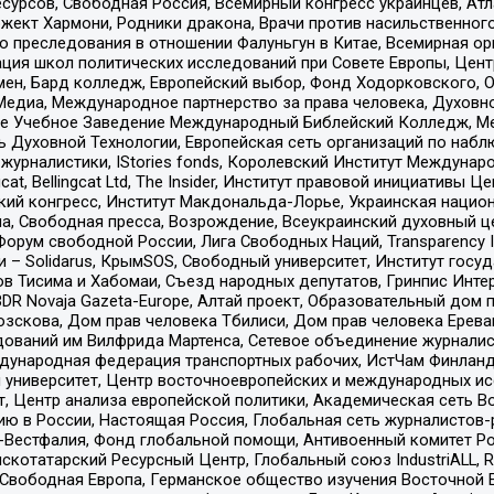
рсов, Свободная Россия, Всемирный конгресс украинцев, Атла
ект Хармони, Родники дракона, Врачи против насильственного
ию преследования в отношении Фалуньгун в Китае, Всемирная о
ация школ политических исследований при Совете Европы, Цен
мен, Бард колледж, Европейский выбор, Фонд Ходорковского,
едиа, Международное партнерство за права человека, Духовно
ое Учебное Заведение Международный Библейский Колледж, М
ь Духовной Технологии, Европейская сеть организаций по наб
урналистики, IStories fonds, Королевский Институт Между
gcat, Bellingcat Ltd, The Insider, Институт правовой инициатив
инский конгресс, Институт Макдональда-Лорье, Украинская нац
, Свободная пресса, Возрождение, Всеукраинский духовный цен
орум свободной России, Лига Свободных Наций, Transparеncy I
– Solidarus, КрымSOS, Свободный университет, Институт госу
в Тисима и Хабомаи, Съезд народных депутатов, Гринпис Инте
DR Novaja Gazeta-Europe, Алтай проект, Образовательный дом 
зскова, Дом прав человека Тбилиси, Дом прав человека Ерева
едований им Вилфрида Мартенса, Сетевое объединение журнали
Международная федерация транспортных рабочих, ИстЧам Финлан
й университет, Центр восточноевропейских и международных и
, Центр анализа европейской политики, Академическая сеть Во
ю в России, Настоящая Россия, Глобальная сеть журналистов
естфалия, Фонд глобальной помощи, Антивоенный комитет России,
татарский Ресурсный Центр, Глобальный союз IndustriALL, Russi
 Свободная Европа, Германское общество изучения Восточной 