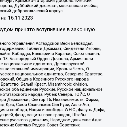
Оренбург, Крымско-татарский добровольческий
орона, Дуббайский джамаат, московская ячейка,
усский добровольческий корпус
 на
16.11.2023
судом принято вступившее в законную
вного Управления Асгардской Веси Беловодья,
годержавию, Таблиги Джамаат, Свидетели Иеговы,
айат Кабарды, Балкарии и Карачая, Союз славян,
т-18, Благородный Орден Дьявола, Армия воли
ое национальное единство, Древнерусской
 нелегальной иммиграции, Кровь и Честь, О
усское национальное единство, Северное Братство,
ровский, Община Коренного Русского народа
атство, Белый Крест, Misanthropic division,
еское объединение Русские, Русское национальное
котатарского народа, Рубеж Севера, ТОЙС, О
ри Державная, Сектор 16, Независимость, Фирма,
д Крю, Союз Славянских Сил Руси, Алля-Аят,
я и свобода, Нация и свобода, W.H.С., Фалунь Дафа,
рупцией, Фонд защиты прав граждан, Штабы
ение русского движения, Народное движение Адат,
етских Светлых Родов, Совет Советских