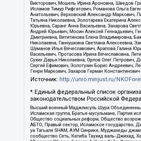
Викторович, Мошель Ирина Ароновна, Шведов Гри
Исламов Тимур Рифгатович, Романова Ольга Евге
Анатольевич, Верховский Александр Маркович, П
Татьяна Николаевна, Золотарева Екатерина Алек
Юрьевна, Саранг Анна Васильевна, Захарова Свет
Андрей Юрьевич, Мосин Алексей Геннадьевич, Ге
Дмитриевна, Вититинова Елена Владимировна, Ба
Николаевна, Ганнушкина Светлана Алексеевна, За
Шуманов Илья Вячеславович, Арапова Галина Юрь
Васильевич, Протасова Ирина Вячеславовна, Лит
Сухих Дарья Николаевна, Орлов Олег Петрович, 
Сергей Ефимович, Золотухин Борис Андреевич, Л
Генри Маркович, Захаров Герман Константинович
Источник:
http://unro.minjust.ru/NKOFore
* Единый федеральный список организа
законодательством Российской Федера
Высший военный Маджлисуль Шура Объединенных с
Исламская группа, Братья-мусульмане, Партия ис
Общество социальных реформ, Общество возрожд
АБТО, Правый сектор, Исламское государство, Д
уа Тагьаля SHAM, АУМ Синрике, Муджахеды джама
сообщество Сеть, Катиба Таухид валь-Джихад, Хай