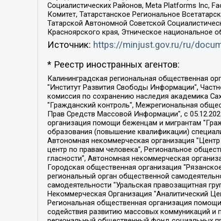
Социалистических Районов, Meta Platforms Inc, 
Комитет, Татарстанское Региональное Всетатар
Татарской Автономной Советской Социалистическ
Красноярского края, Этническое национальное о
Источник:
https://minjust.gov.ru/ru/doc
* Реестр иностранных агентов:
Калининградская региональная общественная организация "Экозащита!-Женсовет", Фонд содействия защите прав и свобод граждан "Общественный вердикт", Фонд "Институт Развития Свободы Информации", Частное учреждение "Информационное агентство МЕМО. РУ", Региональная общественная организация "Общественная комиссия по сохранению наследия академика Сахарова", Фонд поддержки свободы прессы, Санкт-Петербургская общественная правозащитная организация "Гражданский контроль", Межрегиональная общественная организация "Информационно-просветительский центр "Мемориал", Региональный Фонд "Центр Защиты Прав Средств Массовой Информации", с 05.12.2023 Фонд "Центр Защиты Прав Средств массовой информации", Региональная общественная благотворительная организация помощи беженцам и мигрантам "Гражданское содействие", Негосударственное образовательное учреждение дополнительного профессионального образования (повышение квалификации) специалистов "АКАДЕМИЯ ПО ПРАВАМ ЧЕЛОВЕКА", Свердловская региональная общественная организация "Сутяжник", Автономная некоммерческая организация "Центр независимых социологических исследований", Союз общественных объединений "Российский исследовательский центр по правам человека", Региональное общественное учреждение научно-информационный центр "МЕМОРИАЛ", Некоммерческая организация "Фонд защиты гласности", Автономная некоммерческая организация "Институт прав человека", Городская общественная организация "Екатеринбургское общество "МЕМОРИАЛ", Городская общественная организация "Рязанское историко-просветительское и правозащитное общество "Мемориал" (Рязанский Мемориал), Челябинский региональный орган общественной самодеятельности – женское общественное объединение "Женщины Евразии", Челябинский региональный орган общественной самодеятельности "Уральская правозащитная группа", Фонд содействия защите здоровья и социальной справедливости имени Андрея Рылькова, Автономная Некоммерческая Организация "Аналитический Центр Юрия Левады", Автономная некоммерческая организация социальной поддержки населения "Проект Апрель", Региональная общественная организация помощи женщинам и детям, находящимся в кризисной ситуации "Информационно-методический центр "Анна", Фонд содействия развитию массовых коммуникаций и правовому просвещению "Так-так-Так", Фонд содействия устойчивому развитию "Серебряная тайга", Свердловский региональный общественный фонд социальных проектов "Новое время", "Idel.Реалии", Кавказ.Реалии, Крым.Реалии, Телеканал Настоящее Время, Татаро-башкирская служба Радио Свобода (Azatliq Radiosi), Радио Свободная Европа/Радио Свобода (PCE/PC), "Сибирь.Реалии", "Фактограф", Благотворительный фонд помощи осужденным и их семьям, Автономная некоммерческая организация "Институт глобализации и социальных движений", Фонд "В защиту прав заключенных", Частное учреждение "Центр поддержки и содействия развитию средств массовой информации", Пензенский региональный общественный благотворительный фонд "Гражданский союз", "Север.Реалии", Некоммерческая организация Фонд "Правовая инициатива", 