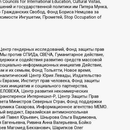
ls for International Education, Cultural Vistas,
ошений и государственной политики им Питера Мунка,
 Гражданских Свобод, Фонд Бориса Немцова за
имости Ингушетии, Прометей, Stop Occupation of
 Центр гендерных исследований, Фонд защиты прав
 Мы против СПИДа, СВЕЧА, Гуманитарное действие,
ддержки и содействия развитию средств массовой
р социально-информационных инициатив Действие,
 и их семьям, Фонд Тольятти, Новое время,
, Аналитический Центр Юрия Левады, Издательство
 Евразии, Институт прав человека, Фонд защиты
ких инициатив и социального партнерства,
ЕЛОВЕКА, Центр развития некоммерческих
 Трансперенси Интернешнл-Р, Центр Защиты Прав
овета Министров Северных Стран, Фонд поддержки
адемика Сахарова, Информационное агентство МЕМО.
ый вердикт, Евразийская антимонопольная
кий Павел Юрьевич, Шнырова Ольга Вадимовна,
 Евгеньевна, Ривина Анна Валерьевна, Бойко
хоев Магомед Бекханович, Шарипков Олег