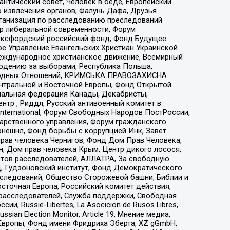
нтический совет, Человек в беде, Европейский
 извлечения органов, Фалунь Дафа, Друзья
рганизация по расследованию преследований
тр либеральной современности, Форум
 Оксфордский российский фонд, Фонд Будущее
е Управление Евангельских Христиан Украинской
еждународное христианское движение, Всемирный
людению за выборами, Республика Польша,
народных Отношений, КРИМСЬКА ПРАВОЗАХИСНА
ы Центральной и Восточной Европы, Фонд Открытой
иональная федерация Канады, Декабристы,
тр , Риддл, Русский антивоенный комитет в
nternational, Форум Свободных Народов ПостРоссии,
дарственного управления, Форум гражданского
рнешнл, Фонд борьбы с коррупцией Инк, Завет
прав человека Чернигов, Фонд Дом Прав Человека,
н, Дом прав человека Крым, Центр дикого лосося,
стов расследователей, АЛЛАТРА, За свободную
д, Гудзоновский институт, Фонд Демократического
сследований, Общество Сторожевой башни, Библии и
сточная Европа, Российский комитет действия,
-расследователей, Служба поддержки, Свободная
 Russie-Libertes, La Asocicion de Rusos Libres,
an Election Monitor, Article 19, Мнение медиа,
Европы, Фонд имени Фридриха Эберта, XZ gGmbH,