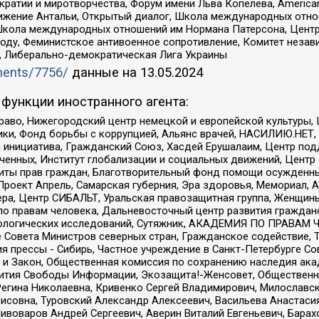
и и миротворчества, Форум имени Льва Копелева, American Counci
ое движение Антальи, Открытый диалог, Школа международных отн
Школа международных отношений им Нормана Патерсона, Центр
ду, Феминистское антивоенное сопротивление, Комитет независ
а, Либерально-демократическая Лига Украины
uments/7756/
данные на
13.05.2024
функции иностранного агента:
раво, Нижегородский центр немецкой и европейской культуры,
тики, Фонд борьбы с коррупцией, Альянс врачей, НАСИЛИЮ.НЕТ,
я инициатива, Гражданский Союз, Хасдей Ерушалаим, Центр по
юченных, Институт глобализации и социальных движений, Цент
ты прав граждан, Благотворительный фонд помощи осужденным
а, Проект Апрель, Самарская губерния, Эра здоровья, Мемориал
ера, Центр СИБАЛЬТ, Уральская правозащитная группа, Женщины
по правам человека, Дальневосточный центр развития гражданс
ологических исследований, Сутяжник, АКАДЕМИЯ ПО ПРАВАМ Ч
е Совета Министров северных стран, Гражданское содействие,
я прессы - Сибирь, Частное учреждение в Санкт-Петербурге С
 и Закон, Общественная комиссия по сохранению наследия ак
звития Свободы Информации, Экозащита!-Женсовет, Общественн
Регина Николаевна, Кривенко Сергей Владимирович, Милославс
совна, Туровский Александр Алексеевич, Васильева Анастасия
Пивоваров Андрей Сергеевич, Аверин Виталий Евгеньевич, Бара