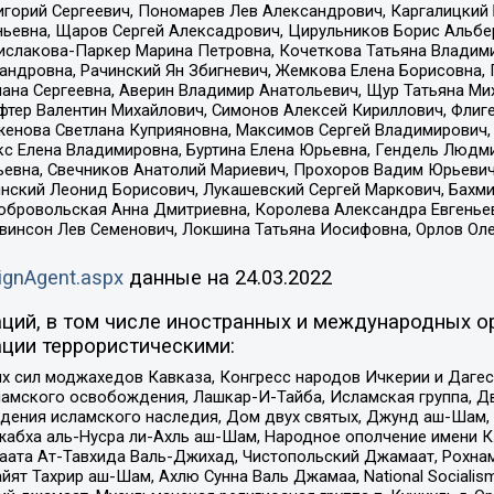
горий Сергеевич, Пономарев Лев Александрович, Каргалицкий 
ньевна, Щаров Сергей Алексадрович, Цирульников Борис Альбер
ислакова-Паркер Марина Петровна, Кочеткова Татьяна Владими
сандровна, Рачинский Ян Збигневич, Жемкова Елена Борисовна,
лана Сергеевна, Аверин Владимир Анатольевич, Щур Татьяна М
фтер Валентин Михайлович, Симонов Алексей Кириллович, Флиг
женова Светлана Куприяновна, Максимов Сергей Владимирович, 
кс Елена Владимировна, Буртина Елена Юрьевна, Гендель Людм
евна, Свечников Анатолий Мариевич, Прохоров Вадим Юрьевич
инский Леонид Борисович, Лукашевский Сергей Маркович, Бахм
Добровольская Анна Дмитриевна, Королева Александра Евгенье
евинсон Лев Семенович, Локшина Татьяна Иосифовна, Орлов Ол
ignAgent.aspx
данные на
24.03.2022
ций, в том числе иностранных и международных ор
ции террористическими:
ил моджахедов Кавказа, Конгресс народов Ичкерии и Дагеста
ламского освобождения, Лашкар-И-Тайба, Исламская группа, Дв
ения исламского наследия, Дом двух святых, Джунд аш-Шам, 
жабха аль-Нусра ли-Ахль аш-Шам, Народное ополчение имени К.
ата Ат-Тавхида Валь-Джихад, Чистопольский Джамаат, Рохнам
ят Тахрир аш-Шам, Ахлю Сунна Валь Джамаа, National Socialism