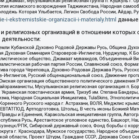
ий джамаат, Мусульманская религиозная группа п. Кушкуль г. 
ртия исламского возрождения Таджикистана, Народная самооб
олодёжь Которая Улыбается, Легион Свобода России, Айдар, Р
ie-i-ekstremistskie-organizacii-i-materialy.html
данные
и религиозных организаций в отношении которых 
 деятельности:
земли Кубанской Духовно Родовой Державы Русь, Община Духо
 Духовная Семинария Староверов-Инглингов, Нурджулар, К Бо
листическое общество, Джамаат мувахидов, Объединенный Вил
иалистическая рабочая партия России, Славянский союз, Форма
ива города Череповца, Духовно-Родовая Держава Русь, Русск
-Инглингов, Русский общенациональный союз, Движение против
 Омская организация общественного политического движения Р
йзрахманисты, Мусульманская религиозная организация п. Бо
краинская повстанческая армия, Тризуб им. Степана Бандеры, Бр
зма, Народная Социальная Инициатива, TulaSkins, Этнополитич
оренного Русского народа г. Астрахани, ВОЛЯ, Меджлис крымс
РЕВТАТПОД, Артподготовка, Штольц, В честь иконы Божией Мате
равды и Единения, Каракольская инициативная группа, Автогра
спублика Русь, Арестантское уголовное единство, Башкорт, Наци
окузнецк/РПК, Сибирский державный союз, Фонд борьбы с кор
округа г. Краснодара, Мужское государство, Народное объедин
ой области, Проект Штурм, Граждане СССР, Держава Союз Сов