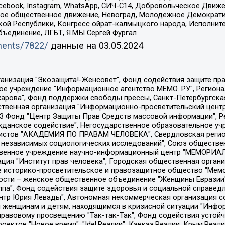
Facebook, Instagram, WhatsApp, СИЧ-С14, Добровольческое Движ
ское общественное движение, Невоград, Молодежное Демократ
ой Республики, Конгресс ойрат-калмыцкого народа, Исполнит
бъединение, ЛГБТ, Я.МЫ Сергей Фургал
uments/7822/
данные на
03.05.2024
Общество с ограниченной ответственностью "Радио Свободная Европа/Радио Свобода", Чешское информационное агентство "MEDIUM-ORIENT", Красноярская региональная общественная организация "Мы против СПИДа", Камалягин Денис Николаевич, Маркелов Сергей Евгеньевич, Пономарев Лев Александрович, Савицкая Людмила Алексеевна, Автономная некоммерческая организация "Центр по работе с проблемой насилия "НАСИЛИЮ.НЕТ", Межрегиональный профессиональный союз работников здравоохранения "Альянс врачей", Юридическое лицо, зарегистрированное в Латвийской Республике, SIA "Medusa Project" (регистрационный номер 40103797863, дата регистрации 10.06.2014), Некоммерческая организация "Фонд по борьбе с коррупцией", Автономная некоммерческая организация "Институт права и публичной политики", Баданин Роман Сергеевич, Гликин Максим Александрович, Железнова Мария Михайловна, Лукьянова Юлия Сергеевна, Маетная Елизавета Витальевна, Маняхин Петр Борисович, Чуракова Ольга Владимировна, Ярош Юлия Петровна, Юридическое лицо "The Insider SIA", зарегистрированное в Риге, Латвийская Республика (дата регистрации 26.06.2015), являющееся администратором доменного имени интернет-издания "The Insider SIA", https://theins.ru, Постернак Алексей Евгеньевич, Рубин Михаил Аркадьевич, Анин Роман Александрович, Юридическое лицо Istories fonds, зарегистрированное в Латвийской Республике (регистрационный номер 50008295751, дата регистрации 24.02.2020), Великовский Дмитрий Александрович, Долинина Ирина Николаевна, Мароховская Алеся Алексеевна, Шлейнов Роман Юрьевич, Шмагун Олеся Валентиновна, Общество с ограниченной ответственностью "Альтаир 2021", Общество с ограниченной ответственностью "Вега 2021", Общество с ограниченной ответственностью "Главный редактор 2021", Общество с ограниченной ответственностью "Ромашки монолит", Важенков Артем Валерьевич, Ивановская областная общественная организация "Центр гендерных исследований", Гурман Юрий Альбертович, Медиапроект "ОВД-Инфо", Егоров Владимир Владимирович, Жилинский Владимир Александрович, Общество с ограниченной ответственностью "ЗП", Иванова София Юрьевна, Карезина Инна Павловна, Кильтау Екатерина Викторовна, Петров Алексей Викторович, Пискунов Сергей Евгеньевич, Смирнов Сергей Сергеевич, Тихонов Михаил Сергеевич, Общество с ограниченной ответственностью "ЖУРНАЛИСТ-ИНОСТРАННЫЙ АГЕНТ", Арапова Галина Юрьевна, Вольтская Татьяна Анатольевна, Американская компания "Mason G.E.S. Anonymous Foundation" (США), являющаяся владельцем интернет-издания https://mnews.world/, Компания "Stichting Bellingcat", зарегистрированная в Нидерландах (дата регистрации 11.07.2018), Захаров Андрей Вячеславович, Клепиковская Екатерина Дмитриевна, Общество с ограниченной ответственностью "МЕМО", Перл Роман Александрович, Симонов Евгений Алексеевич, Соловьева Елена Анатольевна, Сотников Даниил Владимирович, Сурначева Елизавета Дмитриевна, Автономная некоммерческая организация по защите прав человека и информированию населения "Якутия – Наше Мнение", Общество с ограниченной ответственностью "Москоу диджитал медиа", с 26.01.2023 Общество с ограниченной ответственностью "Чайка Белые сады", Ветошкина Валерия Валерьевна, Заговора Максим Александрович, Межрегиональное общественное движение "Российская ЛГБТ - сеть", Оленичев Максим Владимирович, Павлов Иван Юрьевич, Скворцова Елена Сергеевна, Общество с ограниченной ответственностью "Как бы инагент", Кочетков Игорь Викторович, Общество с ограниченной ответственностью "Честные выборы", Еланчик Олег Александрович, Общество с ограниченной ответственностью "Нобелевский призыв", Гималова Регина Эмилевна, Григорьев Андрей Валерьевич, Григорьева Алина Александровна, Ассоциация по содействию защите прав призывников, альтернативнослужащих и военнослужащих "Правозащитная группа "Гражданин.Армия.Право", Хисамова Регина Фаритовна, Автономная некоммерческая организация по реализа