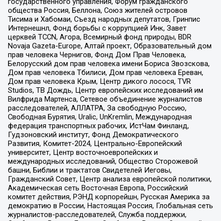
государственного управления, Форум гражданского
общества Россия, Беллона, Союз жителей островов
Тисима и Хабомаи, Съезд народных депутатов, Гринпис
Интернешнл, Фонд борьбы с коррупцией Инк, Завет
церквей TCCN, Агора, Всемирный фонд природы, BDR
Novaja Gazeta-Europe, Алтай проект, Образовательный дом
прав человека Чернигов, Фонд Дом Прав Человека,
Белорусский дом прав человека имени Бориса Звозскова,
Дом прав человека Тбилиси, Дом прав человека Ереван,
Дом прав человека Крым, Центр дикого лосося, TVR
Studios, ТВ Дождь, Центр европейских исследований им
Вилфрида Мартенса, Сетевое объединение журналистов
расследователей, АЛЛАТРА, За свободную Россию,
Свободная Бурятия, Uralic, UnKremlin, Международная
федерация транспортных рабочих, ИстЧам Финланд,
Гудзоновский институт, Фонд Демократического
Развития, Комитет-2024, Центрально-Европейский
университет, Центр восточноевропейских и
международных исследований, Общество Сторожевой
башни, Библии и трактатов Свидетелей Иеговы,
Гражданский Совет, Центр анализа европейской политики,
Академическая сеть Восточная Европа, Российский
комитет действия, РЭНД корпорейшн, Русская Америка за
демократию в России, Настоящая Россия, Глобальная сеть
журналистов-расследователей, Служба поддержки,