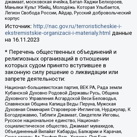
джамаат, московская ячейка, Батал-Хаджи Белхороев,
Маньяки Культ Убийц, Молодёжь Которая Улыбается,
Легион Свобода России, Айдар, Русский добровольческий
корпус
Источник:
http://nac.gov.ru/terroristicheskie-i-
ekstremistskie-organizacii-i-materialy.html
данные
на
16.11.2023
* Перечень общественных объединений и
религиозных организаций в отношении
которых судом принято вступившее в
законную силу решение о ликвидации или
запрете деятельности:
Национал-большевистская партия, ВЕК РА, Рада земли
Кубанской Духовно Родовой Державы Русь, Община
Духовного Управления Асгардской Веси Беловодья,
Славянская Община Капища Веды Перуна, Мужская
Духовная Семинария Староверов-Инглингов, Нурджулар, К
Богодержавию, Таблиги Джамаат, Свидетели Иеговы,
Русское национальное единство, Национал-
социалистическое общество, Джамаат мувахидов,
Объединенный Вилайат Кабарды, Балкарии и Карачая,
Союз славян, Ат-Такфир Валь-Хиджра, Пит Буль,