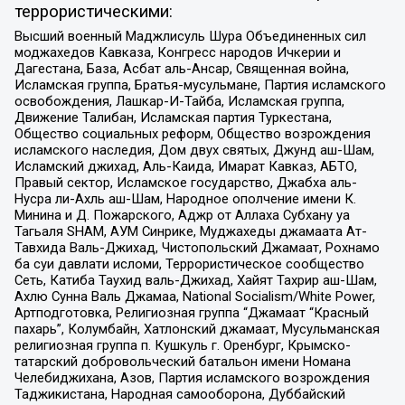
террористическими:
Высший военный Маджлисуль Шура Объединенных сил
моджахедов Кавказа, Конгресс народов Ичкерии и
Дагестана, База, Асбат аль-Ансар, Священная война,
Исламская группа, Братья-мусульмане, Партия исламского
освобождения, Лашкар-И-Тайба, Исламская группа,
Движение Талибан, Исламская партия Туркестана,
Общество социальных реформ, Общество возрождения
исламского наследия, Дом двух святых, Джунд аш-Шам,
Исламский джихад, Аль-Каида, Имарат Кавказ, АБТО,
Правый сектор, Исламское государство, Джабха аль-
Нусра ли-Ахль аш-Шам, Народное ополчение имени К.
Минина и Д. Пожарского, Аджр от Аллаха Субхану уа
Тагьаля SHAM, АУМ Синрике, Муджахеды джамаата Ат-
Тавхида Валь-Джихад, Чистопольский Джамаат, Рохнамо
ба суи давлати исломи, Террористическое сообщество
Сеть, Катиба Таухид валь-Джихад, Хайят Тахрир аш-Шам,
Ахлю Сунна Валь Джамаа, National Socialism/White Power,
Артподготовка, Религиозная группа “Джамаат “Красный
пахарь”, Колумбайн, Хатлонский джамаат, Мусульманская
религиозная группа п. Кушкуль г. Оренбург, Крымско-
татарский добровольческий батальон имени Номана
Челебиджихана, Азов, Партия исламского возрождения
Таджикистана, Народная самооборона, Дуббайский