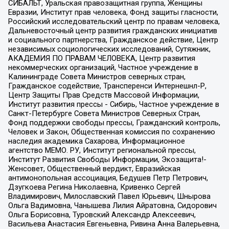
СИБАЛЬТ, Уральская правозащитная группа, Женщины
Евразии, Институт прав человека, Фонд защиты гласности,
Российский исследовательский центр по правам человека,
Дальневосточный центр развития гражданских инициатив
и социального партнерства, Гражданское действие, Центр
независимых социологических исследований, Сутяжник,
АКАДЕМИЯ ПО ПРАВАМ ЧЕЛОВЕКА, Центр развития
некоммерческих организаций, Частное учреждение в
Калининграде Совета Министров северных стран,
Гражданское содействие, Трансперенси Интернешнл-Р,
Центр Защиты Прав Средств Массовой Информации,
Институт развития прессы - Сибирь, Частное учреждение в
Санкт-Петербурге Совета Министров Северных Стран,
Фонд поддержки свободы прессы, Гражданский контроль,
Человек и Закон, Общественная комиссия по сохранению
наследия академика Сахарова, Информационное
агентство МЕМО. РУ, Институт региональной прессы,
Институт Развития Свободы Информации, Экозащита!-
Женсовет, Общественный вердикт, Евразийская
антимонопольная ассоциация, Бедушев Петр Петрович,
Дзугкоева Регина Николаевна, Кривенко Сергей
Владимирович, Милославский Павел Юрьевич, Шнырова
Ольга Вадимовна, Чанышева Лилия Айратовна, Сидорович
Ольга Борисовна, Туровский Александр Алексеевич,
Васильева Анастасия Евгеньевна, Ривина Анна Валерьевна,