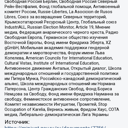
Свободная Россия Берлин, Свободная Россия Северный
Рейн-Вестфалия, Фонд глобальной помощи, Антивоенный
комитет России, Russie-Libertes, La Asocicion de Rusos
Libres, Союз за возвращение Северных территорий,
Крымскотатарский Ресурсный Центр, Глобальный союз
IndustriALL, Russian Election Monitor, Article 19, Мнение
медиа, Федерация анархического черного креста, Радио
Свободная Европа, Германское общество изучения
Восточной Европы, Фонд имени Фридриха Эберта, XZ
gGmbH, Мобильная академия поддержки гендерной
демократии и миротворчества, Форум имени Льва
Копелева, American Councils for International Education,
Cultural Vistas, Institute of International Education,
Антивоенное движение Антальи, Открытый диалог, Школа
международных отношений и государственной политики
им Питера Мунка, Российско-канадский демократический
альянс, Школа международных отношений им Нормана
Патерсона, Центр Гражданских Свобод, Фонд Бориса
Немцова за Свободу, Фонд имени Фридриха Науманна за
свободу, Феминистское антивоенное сопротивление,
Комитет независимости Ингушетии, Прометей, Stop
Occupation of Karelia, Вернись живым, Фридом Хаус, СОТА
медиа, Либерально-демократическая Лига Украины
Источник: