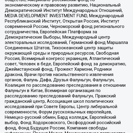
экономическому и правовому развитию, Национальный
Демократический Институт Международных Отношений,
MEDIA DEVELOPMENT INVESTMENT FUND, Международный
Республиканский Институт, Открытая Россия, Институт
современной России, Черноморский фонд регионального
сотрудничества, Европейская Платформа за
Демократические Выборы, Международный центр
электоральных исследований, Германский фонд Маршалла
Соединенных Штатов, Тихоокеанский центр защиты
окружающей среды и природных ресурсов, Свободная
Россия, Всемирный конгресс украинцев, Атлантический
совет, Человек в беде, Европейский фонд за демократию,
Джеймстаунский фонд, Прожект Хармони, Родники
дракона, Врачи против насильственного извлечения
органов, Фалунь Дафа, Друзья Фалуньгун, Фалуньгун,
Коалиция по расследованию преследования в отношении
Фалуньгун в Китае, Всемирная организация по
расследованию преследований Фалуньгун, Пражский
гражданский центр, Ассоциация школ политических
исследований при Совете Европы, Центр либеральной
современности, Форум русскоязычных европейцев,
Немецко-русский обмен, Бард колледж, Европейский
выбор, Фонд Ходорковского, Оксфордский российский
фонд, Фонд Будущее России, Компания свободы