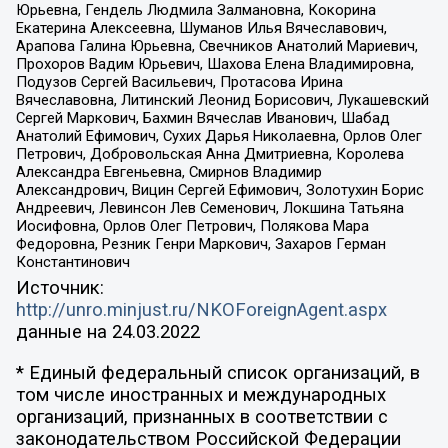
Юрьевна, Гендель Людмила Залмановна, Кокорина
Екатерина Алексеевна, Шуманов Илья Вячеславович,
Арапова Галина Юрьевна, Свечников Анатолий Мариевич,
Прохоров Вадим Юрьевич, Шахова Елена Владимировна,
Подузов Сергей Васильевич, Протасова Ирина
Вячеславовна, Литинский Леонид Борисович, Лукашевский
Сергей Маркович, Бахмин Вячеслав Иванович, Шабад
Анатолий Ефимович, Сухих Дарья Николаевна, Орлов Олег
Петрович, Добровольская Анна Дмитриевна, Королева
Александра Евгеньевна, Смирнов Владимир
Александрович, Вицин Сергей Ефимович, Золотухин Борис
Андреевич, Левинсон Лев Семенович, Локшина Татьяна
Иосифовна, Орлов Олег Петрович, Полякова Мара
Федоровна, Резник Генри Маркович, Захаров Герман
Константинович
Источник:
http://unro.minjust.ru/NKOForeignAgent.aspx
данные на
24.03.2022
* Единый федеральный список организаций, в
том числе иностранных и международных
организаций, признанных в соответствии с
законодательством Российской Федерации