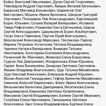
Бойко Анатолий Николаевич, Дугин Сергей Георгиевич,
Пивоваров Андрей Сергеевич, Аверин Виталий Евгеньевич,
Барахоев Магомед Бекханович, Шарипков Олег
Викторович, Мошель Ирина Ароновна, Шведов Григорий
Сергеевич, Пономарев Лев Александрович, Каргалицкий
Борис Юльевич, Созаев Валерий Валерьевич, Исламов
Тимур Рифгатович, Романова Ольга Евгеньевна, Щаров
Сергей Алексадрович, Цирульников Борис Альбертович,
Гасан Ольга Павловна, Паутов Юрий Анатольевич,
Верховский Александр Маркович, Пислакова-Паркер
Марина Петровна, Кочеткова Татьяна Владимировна,
Чуркина Наталья Валерьевна, Акимова Татьяна
Николаевна, Золотарева Екатерина Александровна,
Рачинский Ян Збигневич, Жемкова Елена Борисовна,
Гудков Лев Дмитриевич, Илларионова Юлия Юрьевна,
Саранг Анна Васильевна, Захарова Светлана Сергеевна,
Аверин Владимир Анатольевич, Щур Татьяна Михайловна,
Щур Николай Алексеевич, Блинушов Андрей Юрьевич,
Мосин Алексей Геннадьевич, Гефтер Валентин Михайлович,
Симонов Алексей Кириллович, Флиге Ирина Анатольевна,
Мельникова Валентина Дмитриевна, Вититинова Елена
Владимировна, Баженова Светлана Куприяновна,
Максимов Сергей Владимирович, Беляев Сергей Иванович,
Голубева Елена Николаевна, Ганнушкина Светлана
Алексеевна, Закс Елена Владимировна, Буртина Елена