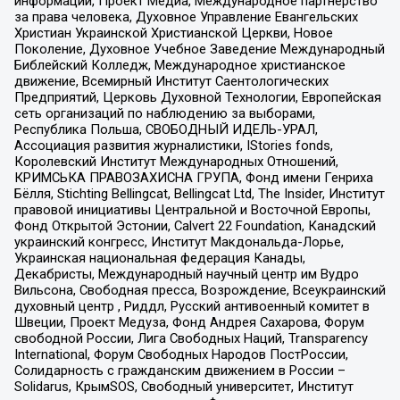
информации, Проект Медиа, Международное партнерство
за права человека, Духовное Управление Евангельских
Христиан Украинской Христианской Церкви, Новое
Поколение, Духовное Учебное Заведение Международный
Библейский Колледж, Международное христианское
движение, Всемирный Институт Саентологических
Предприятий, Церковь Духовной Технологии, Европейская
сеть организаций по наблюдению за выборами,
Республика Польша, СВОБОДНЫЙ ИДЕЛЬ-УРАЛ,
Ассоциация развития журналистики, IStories fonds,
Королевский Институт Международных Отношений,
КРИМСЬКА ПРАВОЗАХИСНА ГРУПА, Фонд имени Генриха
Бёлля, Stichting Bellingcat, Bellingcat Ltd, The Insider, Институт
правовой инициативы Центральной и Восточной Европы,
Фонд Открытой Эстонии, Calvert 22 Foundation, Канадский
украинский конгресс, Институт Макдональда-Лорье,
Украинская национальная федерация Канады,
Декабристы, Международный научный центр им Вудро
Вильсона, Свободная пресса, Возрождение, Всеукраинский
духовный центр , Риддл, Русский антивоенный комитет в
Швеции, Проект Медуза, Фонд Андрея Сахарова, Форум
свободной России, Лига Свободных Наций, Transparеncy
International, Форум Свободных Народов ПостРоссии,
Солидарность с гражданским движением в России –
Solidarus, КрымSOS, Свободный университет, Институт