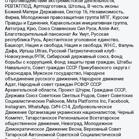
О противодействии экстремистской деятельности,
РЕВТАТПОД, Артподготовка, Штольц, В честь иконы
Божией Матери Державная, Сектор 16, Независимость,
Фирма, Молодежная правозащитная группа МПГ, Курсом
Правды и Единения, Каракольская инициативная группа,
Автоград Крю, Союз Славянских Сил Руси, Алля-Аят,
Благотворительный пансионат Ак Умут, Русская
республика Русь, Арестантское уголовное единство,
Башкорт, Нация и свобода, Нация и свобода, W.H.С., Фалунь
Дафа, Иртыш Ultras, Русский Патриотический клуб-
Новокузнецк/РПК, Сибирский державный союз, Фонд
борьбы с коррупцией, Фонд защиты прав граждан, Штабы
Навального, Совет граждан СССР Прикубанского округа г.
Краснодара, Мужское государство, Народное
объединение русского движения, Народное движение
Адат, Народный совет граждан РСФСР СССР
Архангельской области, Проект Штурм, Граждане СССР,
Держава Союз Советских Светлых Родов, Совет Советских
Социалистических Районов, Meta Platforms Inc, Facebook,
Instagram, WhatsApp, СИЧ-С14, Добровольческое
Движение Организации украинских националистов, Черный
Комитет, Татарстанское Региональное Всетатарское
общественное движение, Невоград, Молодежное
Демократическое Движение Весна, Верховный Совет
Татарской Автономной Советской Социалистической