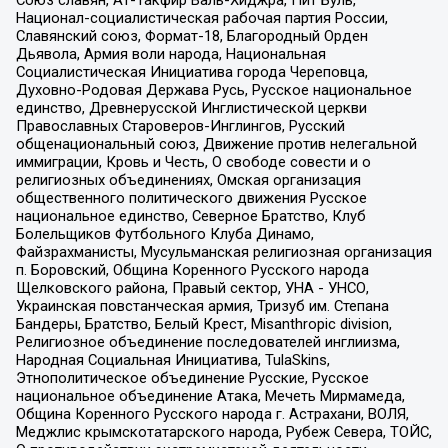
Национал-социалистическая рабочая партия России,
Славянский союз, Формат-18, Благородный Орден
Дьявола, Армия воли народа, Национальная
Социалистическая Инициатива города Череповца,
Духовно-Родовая Держава Русь, Русское национальное
единство, Древнерусской Инглистической церкви
Православных Староверов-Инглингов, Русский
общенациональный союз, Движение против нелегальной
иммиграции, Кровь и Честь, О свободе совести и о
религиозных объединениях, Омская организация
общественного политического движения Русское
национальное единство, Северное Братство, Клуб
Болельщиков Футбольного Клуба Динамо,
Файзрахманисты, Мусульманская религиозная организация
п. Боровский, Община Коренного Русского народа
Щелковского района, Правый сектор, УНА - УНСО,
Украинская повстанческая армия, Тризуб им. Степана
Бандеры, Братство, Белый Крест, Misanthropic division,
Религиозное объединение последователей инглиизма,
Народная Социальная Инициатива, TulaSkins,
Этнополитическое объединение Русские, Русское
национальное объединение Атака, Мечеть Мирмамеда,
Община Коренного Русского народа г. Астрахани, ВОЛЯ,
Меджлис крымскотатарского народа, Рубеж Севера, ТОЙС,