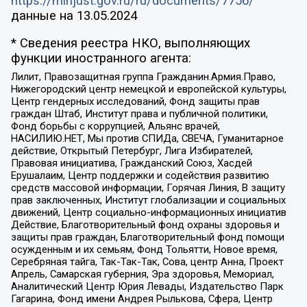
https://minjust.gov.ru/ru/documents/7756/
данные на
13.05.2024
* Сведения реестра НКО, выполняющих
функции иностранного агента:
Лилит, Правозащитная группа Гражданин.Армия.Право,
Нижегородский центр немецкой и европейской культуры,
Центр гендерных исследований, Фонд защиты прав
граждан Штаб, Институт права и публичной политики,
Фонд борьбы с коррупцией, Альянс врачей,
НАСИЛИЮ.НЕТ, Мы против СПИДа, СВЕЧА, Гуманитарное
действие, Открытый Петербург, Лига Избирателей,
Правовая инициатива, Гражданский Союз, Хасдей
Ерушалаим, Центр поддержки и содействия развитию
средств массовой информации, Горячая Линия, В защиту
прав заключенных, Институт глобализации и социальных
движений, Центр социально-информационных инициатив
Действие, Благотворительный фонд охраны здоровья и
защиты прав граждан, Благотворительный фонд помощи
осужденным и их семьям, Фонд Тольятти, Новое время,
Серебряная тайга, Так-Так-Так, Сова, центр Анна, Проект
Апрель, Самарская губерния, Эра здоровья, Мемориал,
Аналитический Центр Юрия Левады, Издательство Парк
Гагарина, Фонд имени Андрея Рылькова, Сфера, Центр