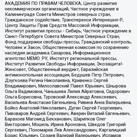
АКАДЕМИЯ ПО ПРАВАМ ЧЕЛОВЕКА, Центр развития
некоммерческих организаций, Частное учреждение в
Калининграде Совета Министров северных стран,
Гражданское содействие, Трансперенси Интернешнл-Р,
Центр Защиты Прав Средств Массовой Информации,
Институт развития прессы - Сибирь, Частное учреждение в
Санкт-Петербурге Совета Министров Северных Стран,
Фонд поддержки свободы прессы, Гражданский контроль,
Человек и Закон, Общественная комиссия по сохранению
наследия академика Сахарова, Информационное
агентство МЕМО. РУ, Институт региональной прессы,
Институт Развития Свободы Информации, Экозащита!-
Женсовет, Общественный вердикт, Евразийская
антимонопольная ассоциация, Бедушев Петр Петрович,
Дзугкоева Регина Николаевна, Кривенко Сергей
Владимирович, Милославский Павел Юрьевич, Шнырова
Ольга Вадимовна, Чанышева Лилия Айратовна, Сидорович
Ольга Борисовна, Туровский Александр Алексеевич,
Васильева Анастасия Евгеньевна, Ривина Анна Валерьевна,
Бойко Анатолий Николаевич, Дугин Сергей Георгиевич,
Пивоваров Андрей Сергеевич, Аверин Виталий Евгеньевич,
Барахоев Магомед Бекханович, Шарипков Олег
Викторович, Мошель Ирина Ароновна, Шведов Григорий
Сергеевич, Пономарев Лев Александрович, Каргалицкий
Борис Юльевич, Созаев Валерий Валерьевич, Исламов