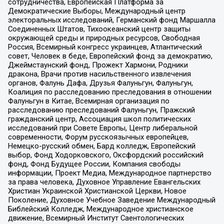
сотрудничества, Европейская Платформа за
Демократические Выборы, Международный центр
электоральных исследований, Германский фонд Маршалла
Соединенных Штатов, Тихоокеанский центр защиты
окружающей среды и природных ресурсов, Свободная
Россия, Всемирный конгресс украинцев, Атлантический
совет, Человек в беде, Европейский фонд за демократию,
Джеймстаунский фонд, Прожект Хармони, Родники
дракона, Врачи против насильственного извлечения
органов, Фалунь Дафа, Друзья Фалуньгун, Фалуньгун,
Коалиция по расследованию преследования в отношении
Фалуньгун в Китае, Всемирная организация по
расследованию преследований Фалуньгун, Пражский
гражданский центр, Ассоциация школ политических
исследований при Совете Европы, Центр либеральной
современности, Форум русскоязычных европейцев,
Немецко-русский обмен, Бард колледж, Европейский
выбор, Фонд Ходорковского, Оксфордский российский
фонд, Фонд Будущее России, Компания свободы
информации, Проект Медиа, Международное партнерство
за права человека, Духовное Управление Евангельских
Христиан Украинской Христианской Церкви, Новое
Поколение, Духовное Учебное Заведение Международный
Библейский Колледж, Международное христианское
движение, Всемирный Институт Саентологических