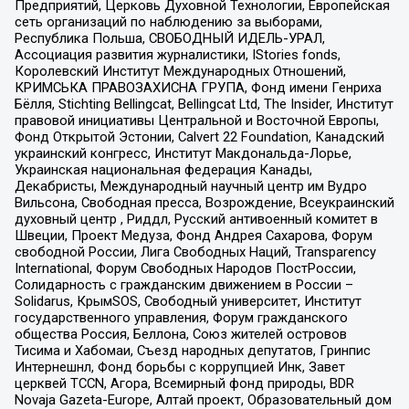
Предприятий, Церковь Духовной Технологии, Европейская
сеть организаций по наблюдению за выборами,
Республика Польша, СВОБОДНЫЙ ИДЕЛЬ-УРАЛ,
Ассоциация развития журналистики, IStories fonds,
Королевский Институт Международных Отношений,
КРИМСЬКА ПРАВОЗАХИСНА ГРУПА, Фонд имени Генриха
Бёлля, Stichting Bellingcat, Bellingcat Ltd, The Insider, Институт
правовой инициативы Центральной и Восточной Европы,
Фонд Открытой Эстонии, Calvert 22 Foundation, Канадский
украинский конгресс, Институт Макдональда-Лорье,
Украинская национальная федерация Канады,
Декабристы, Международный научный центр им Вудро
Вильсона, Свободная пресса, Возрождение, Всеукраинский
духовный центр , Риддл, Русский антивоенный комитет в
Швеции, Проект Медуза, Фонд Андрея Сахарова, Форум
свободной России, Лига Свободных Наций, Transparеncy
International, Форум Свободных Народов ПостРоссии,
Солидарность с гражданским движением в России –
Solidarus, КрымSOS, Свободный университет, Институт
государственного управления, Форум гражданского
общества Россия, Беллона, Союз жителей островов
Тисима и Хабомаи, Съезд народных депутатов, Гринпис
Интернешнл, Фонд борьбы с коррупцией Инк, Завет
церквей TCCN, Агора, Всемирный фонд природы, BDR
Novaja Gazeta-Europe, Алтай проект, Образовательный дом