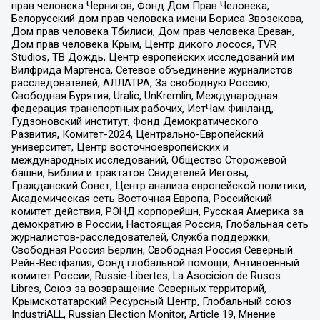
прав человека Чернигов, Фонд Дом Прав Человека,
Белорусский дом прав человека имени Бориса Звозскова,
Дом прав человека Тбилиси, Дом прав человека Ереван,
Дом прав человека Крым, Центр дикого лосося, TVR
Studios, ТВ Дождь, Центр европейских исследований им
Вилфрида Мартенса, Сетевое объединение журналистов
расследователей, АЛЛАТРА, За свободную Россию,
Свободная Бурятия, Uralic, UnKremlin, Международная
федерация транспортных рабочих, ИстЧам Финланд,
Гудзоновский институт, Фонд Демократического
Развития, Комитет-2024, Центрально-Европейский
университет, Центр восточноевропейских и
международных исследований, Общество Сторожевой
башни, Библии и трактатов Свидетелей Иеговы,
Гражданский Совет, Центр анализа европейской политики,
Академическая сеть Восточная Европа, Российский
комитет действия, РЭНД корпорейшн, Русская Америка за
демократию в России, Настоящая Россия, Глобальная сеть
журналистов-расследователей, Служба поддержки,
Свободная Россия Берлин, Свободная Россия Северный
Рейн-Вестфалия, Фонд глобальной помощи, Антивоенный
комитет России, Russie-Libertes, La Asocicion de Rusos
Libres, Союз за возвращение Северных территорий,
Крымскотатарский Ресурсный Центр, Глобальный союз
IndustriALL, Russian Election Monitor, Article 19, Мнение