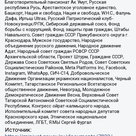
Благотворительный пансионат Ак Умут, Русская
республика Русь, Арестантское уголовное единство,
Башкорт, Нация и свобода, Нация и свобода, W.H.С., Фалунь
Дафа, Иртыш Ultras, Русский Патриотический клуб-
Новокузнецк/РПК, Сибирский державный союз, Фонд
борьбы с коррупцией, Фонд защиты прав граждан, Штабы
Навального, Совет граждан СССР Прикубанского округа г.
Краснодара, Мужское государство, Народное
объединение русского движения, Народное движение
Адат, Народный совет граждан РСФСР СССР
Архангельской области, Проект Штурм, Граждане СССР,
Держава Союз Советских Светлых Родов, Совет Советских
Социалистических Районов, Meta Platforms Inc, Facebook,
Instagram, WhatsApp, СИЧ-С14, Добровольческое
Движение Организации украинских националистов, Черный
Комитет, Татарстанское Региональное Всетатарское
общественное движение, Невоград, Молодежное
Демократическое Движение Весна, Верховный Совет
Татарской Автономной Советской Социалистической
Республики, Конгресс ойрат-калмыцкого народа,
Исполнительный комитет совета народных депутатов
Красноярского края, Этническое национальное
объединение, ЛГБТ, Я.МЫ Сергей Фургал
Источник: