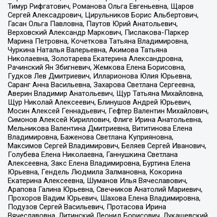
Тимур Рифгатович, Романова Ольга Евгеньевна, Щаров
Сергей Алексадрович, Цирульников Борис Альбертович,
Гасан Ольга Павловна, Паутов Юрий Анатольевич,
Верховский Александр Маркович, Пислакова-Паркер
Марина Петровна, Кочеткова Татьяна Владимировна,
Чуркина Наталья Валерьевна, Акимова Татьяна
Николаевна, Золотарева Екатерина Александровна,
Рачинский Ян Збигневич, Жемкова Елена Борисовна,
Гудков Лев Дмитриевич, Илларионова Юлия Юрьевна,
Саранг Анна Васильевна, Захарова Светлана Сергеевна,
Аверин Владимир Анатольевич, Щур Татьяна Михайловна,
Щур Николай Алексеевич, Блинушов Андрей Юрьевич,
Мосин Алексей Геннадьевич, Гефтер Валентин Михайлович,
Симонов Алексей Кириллович, Флиге Ирина Анатольевна,
Мельникова Валентина Дмитриевна, Вититинова Елена
Владимировна, Баженова Светлана Куприяновна,
Максимов Сергей Владимирович, Беляев Сергей Иванович,
Голубева Елена Николаевна, Ганнушкина Светлана
Алексеевна, Закс Елена Владимировна, Буртина Елена
Юрьевна, Гендель Людмила Залмановна, Кокорина
Екатерина Алексеевна, Шуманов Илья Вячеславович,
Арапова Галина Юрьевна, Свечников Анатолий Мариевич,
Прохоров Вадим Юрьевич, Шахова Елена Владимировна,
Подузов Сергей Васильевич, Протасова Ирина
Вячеславовна, Литинский Леонид Борисович, Лукашевский