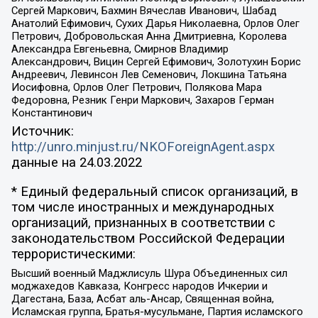
Сергей Маркович, Бахмин Вячеслав Иванович, Шабад
Анатолий Ефимович, Сухих Дарья Николаевна, Орлов Олег
Петрович, Добровольская Анна Дмитриевна, Королева
Александра Евгеньевна, Смирнов Владимир
Александрович, Вицин Сергей Ефимович, Золотухин Борис
Андреевич, Левинсон Лев Семенович, Локшина Татьяна
Иосифовна, Орлов Олег Петрович, Полякова Мара
Федоровна, Резник Генри Маркович, Захаров Герман
Константинович
Источник:
http://unro.minjust.ru/NKOForeignAgent.aspx
данные на
24.03.2022
* Единый федеральный список организаций, в
том числе иностранных и международных
организаций, признанных в соответствии с
законодательством Российской Федерации
террористическими:
Высший военный Маджлисуль Шура Объединенных сил
моджахедов Кавказа, Конгресс народов Ичкерии и
Дагестана, База, Асбат аль-Ансар, Священная война,
Исламская группа, Братья-мусульмане, Партия исламского