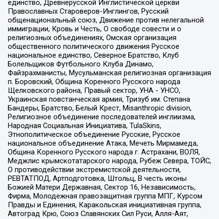
единство, Древнерусской Инглистической церкви
Православных Староверов-Инглингов, Русский
общенациональный союз, Движение против нелегальной
иммиграции, Кровь и Честь, О свободе совести и о
религиозных объединениях, Омская организация
общественного политического движения Русское
национальное единство, Северное Братство, Клуб
Болельщиков Футбольного Клуба Динамо,
Файзрахманисты, Мусульманская религиозная организация
п. Боровский, Община Коренного Русского народа
Щелковского района, Правый сектор, УНА - УНСО,
Украинская повстанческая армия, Тризуб им. Степана
Бандеры, Братство, Белый Крест, Misanthropic division,
Религиозное объединение последователей инглиизма,
Народная Социальная Инициатива, TulaSkins,
Этнополитическое объединение Русские, Русское
национальное объединение Атака, Мечеть Мирмамеда,
Община Коренного Русского народа г. Астрахани, ВОЛЯ,
Меджлис крымскотатарского народа, Рубеж Севера, ТОЙС,
О противодействии экстремистской деятельности,
РЕВТАТПОД, Артподготовка, Штольц, В честь иконы
Божией Матери Державная, Сектор 16, Независимость,
Фирма, Молодежная правозащитная группа МПГ, Курсом
Правды и Единения, Каракольская инициативная группа,
Автоград Крю, Союз Славянских Сил Руси, Алля-Аят,