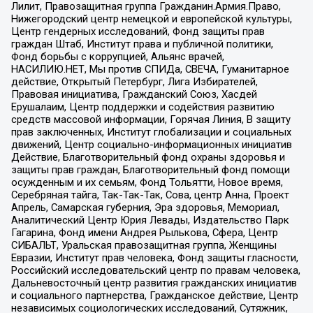
Лилит, Правозащитная группа Гражданин.Армия.Право,
Нижегородский центр немецкой и европейской культуры,
Центр гендерных исследований, Фонд защиты прав
граждан Штаб, Институт права и публичной политики,
Фонд борьбы с коррупцией, Альянс врачей,
НАСИЛИЮ.НЕТ, Мы против СПИДа, СВЕЧА, Гуманитарное
действие, Открытый Петербург, Лига Избирателей,
Правовая инициатива, Гражданский Союз, Хасдей
Ерушалаим, Центр поддержки и содействия развитию
средств массовой информации, Горячая Линия, В защиту
прав заключенных, Институт глобализации и социальных
движений, Центр социально-информационных инициатив
Действие, Благотворительный фонд охраны здоровья и
защиты прав граждан, Благотворительный фонд помощи
осужденным и их семьям, Фонд Тольятти, Новое время,
Серебряная тайга, Так-Так-Так, Сова, центр Анна, Проект
Апрель, Самарская губерния, Эра здоровья, Мемориал,
Аналитический Центр Юрия Левады, Издательство Парк
Гагарина, Фонд имени Андрея Рылькова, Сфера, Центр
СИБАЛЬТ, Уральская правозащитная группа, Женщины
Евразии, Институт прав человека, Фонд защиты гласности,
Российский исследовательский центр по правам человека,
Дальневосточный центр развития гражданских инициатив
и социального партнерства, Гражданское действие, Центр
независимых социологических исследований, Сутяжник,