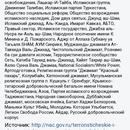
освобождения, Лашкар-И-Тайба, Исламская группа,
Движение Талибан, Исламская партия Туркестана,
Общество социальных реформ, Общество возрождения
исламского наследия, Дом двух святых, Джунд аш-Шам,
Исламский джихад, Аль-Каида, Имарат Кавказ, АБТО,
Правый сектор, Исламское государство, Джабха аль-
Нусра ли-Ахль аш-Шам, Народное ополчение имени К.
Минина и Д. Пожарского, Аджр от Аллаха Субхану уа
Тагьаля SHAM, АУМ Синрике, Муджахеды джамаата Ат-
Тавхида Валь-Джихад, Чистопольский Джамаат, Рохнамо
ба суи давлати исломи, Террористическое сообщество
Сеть, Катиба Таухид валь-Джихад, Хайят Тахрир аш-Шам,
Ахлю Сунна Валь Джамаа, National Socialism/White Power,
Артподготовка, Религиозная группа “Джамаат “Красный
пахарь”, Колумбайн, Хатлонский джамаат, Мусульманская
религиозная группа п. Кушкуль г. Оренбург, Крымско-
татарский добровольческий батальон имени Номана
Челебиджихана, Азов, Партия исламского возрождения
Таджикистана, Народная самооборона, Дуббайский
джамаат, московская ячейка, Батал-Хаджи Белхороев,
Маньяки Культ Убийц, Молодёжь Которая Улыбается,
Легион Свобода России, Айдар, Русский добровольческий
корпус
Источник:
http://nac.gov.ru/terroristicheskie-i-