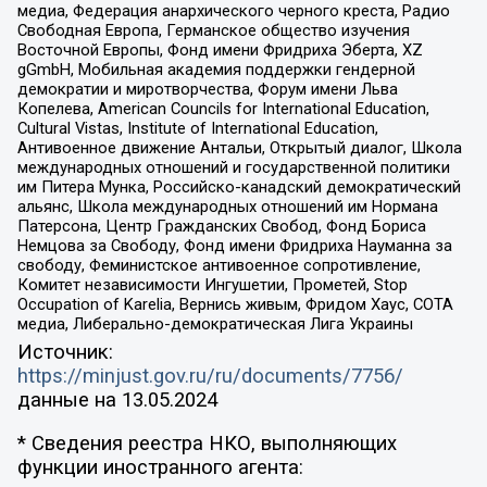
медиа, Федерация анархического черного креста, Радио
Свободная Европа, Германское общество изучения
Восточной Европы, Фонд имени Фридриха Эберта, XZ
gGmbH, Мобильная академия поддержки гендерной
демократии и миротворчества, Форум имени Льва
Копелева, American Councils for International Education,
Cultural Vistas, Institute of International Education,
Антивоенное движение Антальи, Открытый диалог, Школа
международных отношений и государственной политики
им Питера Мунка, Российско-канадский демократический
альянс, Школа международных отношений им Нормана
Патерсона, Центр Гражданских Свобод, Фонд Бориса
Немцова за Свободу, Фонд имени Фридриха Науманна за
свободу, Феминистское антивоенное сопротивление,
Комитет независимости Ингушетии, Прометей, Stop
Occupation of Karelia, Вернись живым, Фридом Хаус, СОТА
медиа, Либерально-демократическая Лига Украины
Источник:
https://minjust.gov.ru/ru/documents/7756/
данные на
13.05.2024
* Сведения реестра НКО, выполняющих
функции иностранного агента: