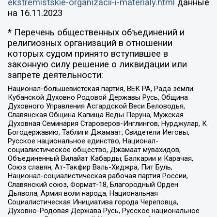
ekstremistskie-organizacii-i-materialy.html
данные
на
16.11.2023
* Перечень общественных объединений и
религиозных организаций в отношении
которых судом принято вступившее в
законную силу решение о ликвидации или
запрете деятельности:
Национал-большевистская партия, ВЕК РА, Рада земли
Кубанской Духовно Родовой Державы Русь, Община
Духовного Управления Асгардской Веси Беловодья,
Славянская Община Капища Веды Перуна, Мужская
Духовная Семинария Староверов-Инглингов, Нурджулар, К
Богодержавию, Таблиги Джамаат, Свидетели Иеговы,
Русское национальное единство, Национал-
социалистическое общество, Джамаат мувахидов,
Объединенный Вилайат Кабарды, Балкарии и Карачая,
Союз славян, Ат-Такфир Валь-Хиджра, Пит Буль,
Национал-социалистическая рабочая партия России,
Славянский союз, Формат-18, Благородный Орден
Дьявола, Армия воли народа, Национальная
Социалистическая Инициатива города Череповца,
Духовно-Родовая Держава Русь, Русское национальное