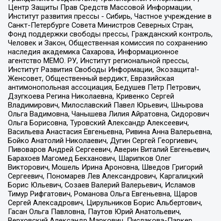
Центр Защиты Прав Средств Массовой Информации,
Институт развития прессы - Сибирь, Частное учреждение в
Санкт-Петербурге Совета Министров Северных Стран,
Фонд поддержки свободы прессы, Гражданский контроль,
Человек и Закон, Общественная комиссия по сохранению
наследия академика Сахарова, Информационное
агентство МЕМО. РУ, Институт региональной прессы,
Институт Развития Свободы Информации, Экозащита!-
Женсовет, Общественный вердикт, Евразийская
антимонопольная ассоциация, Бедушев Петр Петрович,
Дзугкоева Регина Николаевна, Кривенко Сергей
Владимирович, Милославский Павел Юрьевич, Шнырова
Ольга Вадимовна, Чанышева Лилия Айратовна, Сидорович
Ольга Борисовна, Туровский Александр Алексеевич,
Васильева Анастасия Евгеньевна, Ривина Анна Валерьевна,
Бойко Анатолий Николаевич, Дугин Сергей Георгиевич,
Пивоваров Андрей Сергеевич, Аверин Виталий Евгеньевич,
Барахоев Магомед Бекханович, Шарипков Олег
Викторович, Мошель Ирина Ароновна, Шведов Григорий
Сергеевич, Пономарев Лев Александрович, Каргалицкий
Борис Юльевич, Созаев Валерий Валерьевич, Исламов
Тимур Рифгатович, Романова Ольга Евгеньевна, Щаров
Сергей Алексадрович, Цирульников Борис Альбертович,
Гасан Ольга Павловна, Паутов Юрий Анатольевич,
Верховский Александр Маркович, Пислакова-Паркер