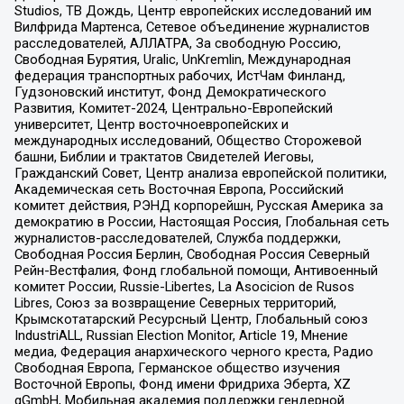
Studios, ТВ Дождь, Центр европейских исследований им
Вилфрида Мартенса, Сетевое объединение журналистов
расследователей, АЛЛАТРА, За свободную Россию,
Свободная Бурятия, Uralic, UnKremlin, Международная
федерация транспортных рабочих, ИстЧам Финланд,
Гудзоновский институт, Фонд Демократического
Развития, Комитет-2024, Центрально-Европейский
университет, Центр восточноевропейских и
международных исследований, Общество Сторожевой
башни, Библии и трактатов Свидетелей Иеговы,
Гражданский Совет, Центр анализа европейской политики,
Академическая сеть Восточная Европа, Российский
комитет действия, РЭНД корпорейшн, Русская Америка за
демократию в России, Настоящая Россия, Глобальная сеть
журналистов-расследователей, Служба поддержки,
Свободная Россия Берлин, Свободная Россия Северный
Рейн-Вестфалия, Фонд глобальной помощи, Антивоенный
комитет России, Russie-Libertes, La Asocicion de Rusos
Libres, Союз за возвращение Северных территорий,
Крымскотатарский Ресурсный Центр, Глобальный союз
IndustriALL, Russian Election Monitor, Article 19, Мнение
медиа, Федерация анархического черного креста, Радио
Свободная Европа, Германское общество изучения
Восточной Европы, Фонд имени Фридриха Эберта, XZ
gGmbH, Мобильная академия поддержки гендерной