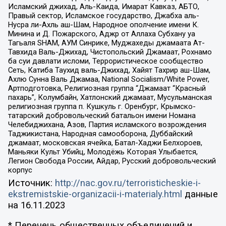
Исламский джихад, Аль-Каида, Имарат Кавказ, АБТО,
Правый сектор, Исламское государство, Джабха аль-
Нусра ли-Ахль аш-Шам, Народное ополчение имени К.
Минина и Д. Пожарского, Аджр от Аллаха Субхану уа
Тагьаля SHAM, АУМ Синрике, Муджахеды джамаата Ат-
Тавхида Валь-Джихад, Чистопольский Джамаат, Рохнамо
ба суи давлати исломи, Террористическое сообщество
Сеть, Катиба Таухид валь-Джихад, Хайят Тахрир аш-Шам,
Ахлю Сунна Валь Джамаа, National Socialism/White Power,
Артподготовка, Религиозная группа “Джамаат “Красный
пахарь”, Колумбайн, Хатлонский джамаат, Мусульманская
религиозная группа п. Кушкуль г. Оренбург, Крымско-
татарский добровольческий батальон имени Номана
Челебиджихана, Азов, Партия исламского возрождения
Таджикистана, Народная самооборона, Дуббайский
джамаат, московская ячейка, Батал-Хаджи Белхороев,
Маньяки Культ Убийц, Молодёжь Которая Улыбается,
Легион Свобода России, Айдар, Русский добровольческий
корпус
Источник:
http://nac.gov.ru/terroristicheskie-i-
ekstremistskie-organizacii-i-materialy.html
данные
на
16.11.2023
* Перечень общественных объединений и