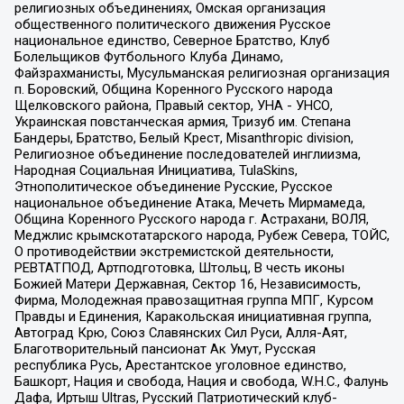
религиозных объединениях, Омская организация
общественного политического движения Русское
национальное единство, Северное Братство, Клуб
Болельщиков Футбольного Клуба Динамо,
Файзрахманисты, Мусульманская религиозная организация
п. Боровский, Община Коренного Русского народа
Щелковского района, Правый сектор, УНА - УНСО,
Украинская повстанческая армия, Тризуб им. Степана
Бандеры, Братство, Белый Крест, Misanthropic division,
Религиозное объединение последователей инглиизма,
Народная Социальная Инициатива, TulaSkins,
Этнополитическое объединение Русские, Русское
национальное объединение Атака, Мечеть Мирмамеда,
Община Коренного Русского народа г. Астрахани, ВОЛЯ,
Меджлис крымскотатарского народа, Рубеж Севера, ТОЙС,
О противодействии экстремистской деятельности,
РЕВТАТПОД, Артподготовка, Штольц, В честь иконы
Божией Матери Державная, Сектор 16, Независимость,
Фирма, Молодежная правозащитная группа МПГ, Курсом
Правды и Единения, Каракольская инициативная группа,
Автоград Крю, Союз Славянских Сил Руси, Алля-Аят,
Благотворительный пансионат Ак Умут, Русская
республика Русь, Арестантское уголовное единство,
Башкорт, Нация и свобода, Нация и свобода, W.H.С., Фалунь
Дафа, Иртыш Ultras, Русский Патриотический клуб-