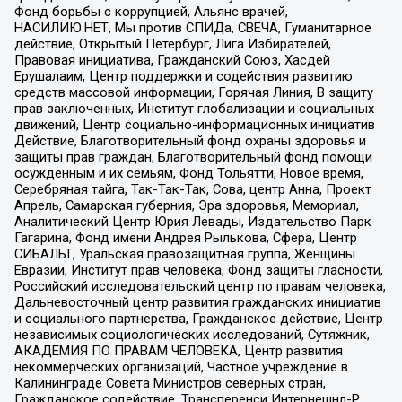
Фонд борьбы с коррупцией, Альянс врачей,
НАСИЛИЮ.НЕТ, Мы против СПИДа, СВЕЧА, Гуманитарное
действие, Открытый Петербург, Лига Избирателей,
Правовая инициатива, Гражданский Союз, Хасдей
Ерушалаим, Центр поддержки и содействия развитию
средств массовой информации, Горячая Линия, В защиту
прав заключенных, Институт глобализации и социальных
движений, Центр социально-информационных инициатив
Действие, Благотворительный фонд охраны здоровья и
защиты прав граждан, Благотворительный фонд помощи
осужденным и их семьям, Фонд Тольятти, Новое время,
Серебряная тайга, Так-Так-Так, Сова, центр Анна, Проект
Апрель, Самарская губерния, Эра здоровья, Мемориал,
Аналитический Центр Юрия Левады, Издательство Парк
Гагарина, Фонд имени Андрея Рылькова, Сфера, Центр
СИБАЛЬТ, Уральская правозащитная группа, Женщины
Евразии, Институт прав человека, Фонд защиты гласности,
Российский исследовательский центр по правам человека,
Дальневосточный центр развития гражданских инициатив
и социального партнерства, Гражданское действие, Центр
независимых социологических исследований, Сутяжник,
АКАДЕМИЯ ПО ПРАВАМ ЧЕЛОВЕКА, Центр развития
некоммерческих организаций, Частное учреждение в
Калининграде Совета Министров северных стран,
Гражданское содействие, Трансперенси Интернешнл-Р,