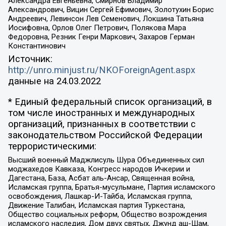
Александра Евгеньевна, Смирнов Владимир
Александрович, Вицин Сергей Ефимович, Золотухин Борис
Андреевич, Левинсон Лев Семенович, Локшина Татьяна
Иосифовна, Орлов Олег Петрович, Полякова Мара
Федоровна, Резник Генри Маркович, Захаров Герман
Константинович
Источник:
http://unro.minjust.ru/NKOForeignAgent.aspx
данные на
24.03.2022
* Единый федеральный список организаций, в
том числе иностранных и международных
организаций, признанных в соответствии с
законодательством Российской Федерации
террористическими:
Высший военный Маджлисуль Шура Объединенных сил
моджахедов Кавказа, Конгресс народов Ичкерии и
Дагестана, База, Асбат аль-Ансар, Священная война,
Исламская группа, Братья-мусульмане, Партия исламского
освобождения, Лашкар-И-Тайба, Исламская группа,
Движение Талибан, Исламская партия Туркестана,
Общество социальных реформ, Общество возрождения
исламского наследия, Дом двух святых, Джунд аш-Шам,