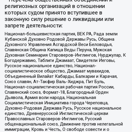
религиозных организаций в отношении
которых судом принято вступившее в
законную силу решение о ликвидации или
запрете деятельности:
Национал-большевистская партия, ВЕК РА, Рада земли
Кубанской Духовно Родовой Державы Русь, Община
Духовного Управления Асгардской Веси Беловодья,
Славянская Община Капища Веды Перуна, Мужская
Духовная Семинария Староверов-Инглингов, Нурджулар, К
Богодержавию, Таблиги Джамаат, Свидетели Иеговы,
Русское национальное единство, Национал-
социалистическое общество, Джамаат мувахидов,
Объединенный Вилайат Кабарды, Балкарии и Карачая,
Союз славян, Ат-Такфир Валь-Хиджра, Пит Буль,
Национал-социалистическая рабочая партия России,
Славянский союз, Формат-18, Благородный Орден
Дьявола, Армия воли народа, Национальная
Социалистическая Инициатива города Череповца,
Духовно-Родовая Держава Русь, Русское национальное
единство, Древнерусской Инглистической церкви
Православных Староверов-Инглингов, Русский
общенациональный союз, Движение против нелегальной
иммиграции, Кровь и Честь, О свободе совести и о