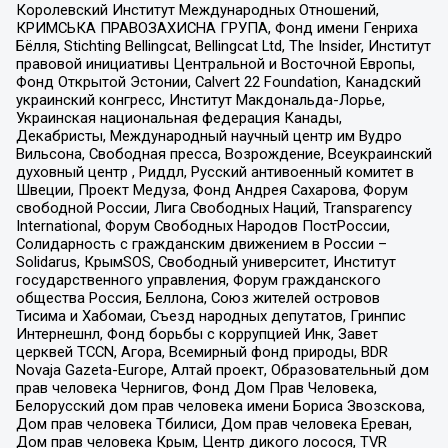
Королевский Институт Международных Отношений,
КРИМСЬКА ПРАВОЗАХИСНА ГРУПА, Фонд имени Генриха
Бёлля, Stichting Bellingcat, Bellingcat Ltd, The Insider, Институт
правовой инициативы Центральной и Восточной Европы,
Фонд Открытой Эстонии, Calvert 22 Foundation, Канадский
украинский конгресс, Институт Макдональда-Лорье,
Украинская национальная федерация Канады,
Декабристы, Международный научный центр им Вудро
Вильсона, Свободная пресса, Возрождение, Всеукраинский
духовный центр , Риддл, Русский антивоенный комитет в
Швеции, Проект Медуза, Фонд Андрея Сахарова, Форум
свободной России, Лига Свободных Наций, Transparеncy
International, Форум Свободных Народов ПостРоссии,
Солидарность с гражданским движением в России –
Solidarus, КрымSOS, Свободный университет, Институт
государственного управления, Форум гражданского
общества Россия, Беллона, Союз жителей островов
Тисима и Хабомаи, Съезд народных депутатов, Гринпис
Интернешнл, Фонд борьбы с коррупцией Инк, Завет
церквей TCCN, Агора, Всемирный фонд природы, BDR
Novaja Gazeta-Europe, Алтай проект, Образовательный дом
прав человека Чернигов, Фонд Дом Прав Человека,
Белорусский дом прав человека имени Бориса Звозскова,
Дом прав человека Тбилиси, Дом прав человека Ереван,
Дом прав человека Крым, Центр дикого лосося, TVR