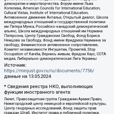
демократии и миротворчества, Форум имени Льва
Копелева, American Councils for International Education,
Cultural Vistas, Institute of International Education,
Антивоенное движение Антальи, Открытый диалог, Школа
международных отношений и государственной политики
им Питера Мунка, Российско-канадский демократический
альянс, Школа международных отношений им Нормана
Патерсона, Центр Гражданских Свобод, Фонд Бориса
Немцова за Свободу, Фонд имени Фридриха Науманна за
свободу, Феминистское антивоенное сопротивление,
Комитет независимости Ингушетии, Прометей, Stop
Occupation of Karelia, Вернись живым, Фридом Хаус, СОТА
медиа, Либерально-демократическая Лига Украины
Источник:
https://minjust.gov.ru/ru/documents/7756/
данные на
13.05.2024
* Сведения реестра НКО, выполняющих
функции иностранного агента:
Лилит, Правозащитная группа Гражданин.Армия.Право,
Нижегородский центр немецкой и европейской культуры,
Центр гендерных исследований, Фонд защиты прав
граждан Штаб, Институт права и публичной политики,