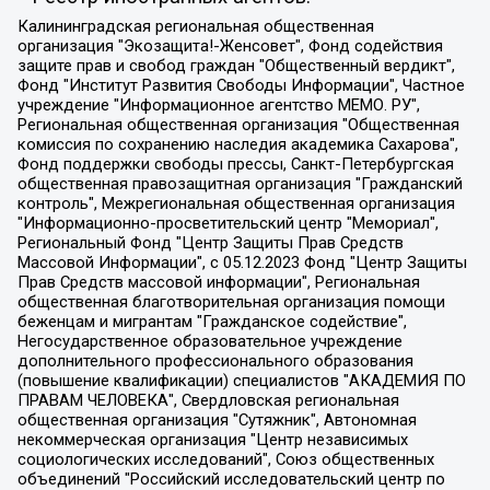
Калининградская региональная общественная организация "Экозащита!-Женсовет", Фонд содействия защите прав и свобод граждан "Общественный вердикт", Фонд "Институт Развития Свободы Информации", Частное учреждение "Информационное агентство МЕМО. РУ", Региональная общественная организация "Общественная комиссия по сохранению наследия академика Сахарова", Фонд поддержки свободы прессы, Санкт-Петербургская общественная правозащитная организация "Гражданский контроль", Межрегиональная общественная организация "Информационно-просветительский центр "Мемориал", Региональный Фонд "Центр Защиты Прав Средств Массовой Информации", с 05.12.2023 Фонд "Центр Защиты Прав Средств массовой информации", Региональная общественная благотворительная организация помощи беженцам и мигрантам "Гражданское содействие", Негосударственное образовательное учреждение дополнительного профессионального образования (повышение квалификации) специалистов "АКАДЕМИЯ ПО ПРАВАМ ЧЕЛОВЕКА", Свердловская региональная общественная организация "Сутяжник", Автономная некоммерческая организация "Центр независимых социологических исследований", Союз общественных объединений "Российский исследовательский центр по правам человека", Региональное общественное учреждение научно-информационный центр "МЕМОРИАЛ", Некоммерческая организация "Фонд защиты гласности", Автономная некоммерческая организация "Институт прав человека", Городская общественная организация "Екатеринбургское общество "МЕМОРИАЛ", Городская общественная организация "Рязанское историко-просветительское и правозащитное общество "Мемориал" (Рязанский Мемориал), Челябинский региональный орган общественной самодеятельности – женское общественное объединение "Женщины Евразии", Челябинский региональный орган общественной самодеятельности "Уральская правозащитная группа", Фонд содействия защите здоровья и социальной справедливости имени Андрея Рылькова, Автономная Некоммерческая Организация "Аналитический Центр Юрия Левады", Автономная некоммерческая организация социальной поддержки населения "Проект Апрель", Региональная общественная организация помощи женщинам и детям, находящимся в кризисной ситуации "Информационно-методический центр "Анна", Фонд содействия развитию массовых коммуникаций и правовому просвещению "Так-так-Так", Фонд содействия устойчивому развитию "Серебряная тайга", Свердловский региональный общественный фонд социальных проектов "Новое время", "Idel.Реалии", Кавказ.Реалии, Крым.Реалии, Телеканал Настоящее Время, Татаро-башкирская служба Радио Свобода (Azatliq Radiosi), Радио Свободная Европа/Радио Свобода (PCE/PC), "Сибирь.Реалии", "Фактограф", Благотворительный фонд помощи осужденным и их семьям, Автономная некоммерческая организация "Институт глобализации и социальных движений", Фонд "В защиту прав заключенных", Частное учреждение "Центр поддержки и содействия развитию средств массовой информации", Пензенский региональный общественный благотворительный фонд "Гражданский союз", "Север.Реалии", Некоммерческая организация Фонд "Правовая инициатива", Общество с ограниченной ответственностью "Радио Свободная Европа/Радио Свобода", Чешское информационное агентство "MEDIUM-ORIENT", Красноярская региональная общественная организация "Мы против СПИДа", Камалягин Денис Николаевич, Маркелов Сергей Евгеньевич, Пономарев Лев Александрович, Савицкая Людмила Алексеевна, Автономная некоммерческая организация "Центр по работе с проблемой насилия "НАСИЛИЮ.НЕТ", Межрегиональный профессиональный союз работников здравоохранения "Альянс врачей", Юридическое лицо, зарегистрированное в Латвийской Республике, SIA "Medusa Project" (регистрационный номер 40103797863, дата регистрации 10.06.2014), Некоммерческая организация "Фонд по борьбе с коррупцией", Автономная некоммерческая организация "Институт права и публичной политики", Баданин Роман Сергеевич, Гликин Максим Александрович, Железнова Мария Михайловна, Лукьянова Юлия Сергеевна, Маетная Елизавета Витальевна, Маняхин Петр Борисович, Чуракова Ольга Владимировна, Ярош Юлия Петровна, Юридическое лицо "The Insider SIA", зарегистрированное в Риге, Латвийская Республика (дата регистрации 26.06.2015), являющееся администратором доменного имени интернет-издания "The Insider SIA", https://theins.ru, Постернак Алексей Евгеньевич, Рубин Михаил Аркадьевич, Анин Роман Александрович, Юридическое лицо Istories fonds, зарегистрированное в Латвийской Республике (регистрационный номер 50008295751, дата регистрации 24.02.2020), Великовский Дмитрий Александрович, Долинина Ирина Николаевна, Мароховская Алеся Алексеевна, Шлейнов Роман Юрьевич, Шмагун Олеся Валентиновна, Общество с ограниченной ответственностью "Альтаир 2021", Общество с ограниченной ответственностью "Вега 2021", Общество с ограниченной ответственностью "Главный редактор 2021", Общество с ограниченной ответственностью "Ромашки монолит", Важенков Артем Валерьевич, Ивановская областная общественная организация "Центр гендерных исследований", Гурман Юрий Альбертович, Медиапроект "ОВД-Инфо", Егоров Владимир Владимирович, Жилинский Владимир Александрович, Общество с ограниченной ответственностью "ЗП", Иванова София Юрьевна, Карезина Инна Павловна, Кильтау Екатерина Викторовна, Петров Алексей Викторович, Пискунов Сергей Евгеньевич, Смирнов Сергей Сергеевич, Тихонов Михаил Сергеевич, Общество с ограниченной ответственностью "ЖУРНАЛИСТ-ИНОСТРАННЫЙ АГЕНТ", Арапова Галина Юрьевна, Вольтская Татьяна Анатольевна, Американская компания "Mason G.E.S. Anonymous Foundation" (США), являющаяся владельцем интернет-издания https://mnews.world/, Компания "Stichting Bellingcat", зарегистрированная в Нидерландах (дата регистрации 11.07.2018), Захаров Андрей Вячеславович, Клепиковская Екатерина Дмитриевна, Общество с ограниченной ответственностью "МЕМО", Перл Роман Александрович, Симонов Евгений Алексеевич, Соловьева Елена Анатольевна, Сотников Даниил Владимирович, Сурначева Елизавета Дмитриевна, Автономная некоммерческая организация по защите прав человека и информированию населения "Якутия – Наше Мнение", Общество с ограниченной ответственностью "Москоу диджитал медиа", с 26.01.2023 Общество с ограниченной ответственностью "Чайка Белые сады", Ветошкина Валерия Валерьевна, Заговора Максим Александрович, Межрегиональное общественное движение "Российская ЛГБТ - сеть", Оленичев Максим Владимирович, Павлов Иван Юрьевич, Скворцова Елена Сергеевна, Общество с ограниченной ответственностью "Как бы инагент", Кочетков Игорь Викторович, Общество с ограниченной ответственностью "Честные выборы", Еланчик Олег Александрович, Общество с ограниченной ответственностью "Нобелевский призыв", Гималова Регина Эмилевна, Григорьев Андрей Валерьевич, Григорьева Алина Александровна, Ассоциация по содействию защите прав призывников, альтернативнослужащих и военнослужащих "Правозащитная группа "Гражданин.Армия.Право", Хисамова Регина Фаритовна, Автономная некоммерческая организация по реализации социально-правовых программ "Лилит", Дальневосточное общественное движение "Маяк", Санкт-Петербургская ЛГБТ-инициативная группа "Выход", Инициативная группа ЛГБТ+ "Реверс", Алексеев Андрей Викторович, Бекбулатова Таисия Львовна, Беляев Иван Михайлович, Владыкина Елена Сергеевна, Гельман Марат Александрович, Никульшина Вероника Юрьевна, Толоконникова Надежда Андреевна, Шендерович Виктор Анатольевич, Общество с ограниченной ответственностью "Данное сообщение", Общество с ограниченной ответственностью Издательский дом "Новая глава", Айнбиндер Александра Александровна, Московский комьюнити-центр для ЛГБТ+инициатив, Благотворительный фонд развития филантропии, Deutsche Welle (Германия, Kurt-Schumacher-Strasse 3, 53113 Bonn), Борзунова Мария Михайловна, Воробьев Виктор Викторович, Голубева Анна Львовна, Константинова Алла Михайловна, Малкова Ирина Владимировна, Мурадов Мурад Абдулгалимович, Осетинская Елизавета Николаевна, Понасенков Евгений Николаевич, Ганапольский Матвей Юрьевич, Киселев Евгений Алексеевич, Борухович Ирина Григорьевна, Дремин Иван Тимофеевич, Дубровский Дмитрий Викторович, Красноярская региональная общественная организация поддержки и развития альтернативных образовательных технологий и межкультурных коммуникаций "ИНТЕРРА", Маяковская Екатерина Алексеевна, Фейгин Марк Захарович, Филимонов Андрей Викторович, Дзугкоева Регина Николаевна, Доброхотов Роман Александрович, Дудь Юрий Александрович, Елкин Сергей Владимирович, Кругликов Кирилл Игоревич, Сабунаева Мария Леонидовна, Семенов Алексей Владимирович, Шаинян Карен Багратович, Шульман Екатерина Михайловна, Асафьев Артур Валерьевич, Вахштайн Виктор Семенович, Венедиктов Алексей Алексеевич, Лушникова Екатерина Евгеньевна, Волков Леонид Михайлович, Невзоров Александр Глебович, Пархоменко Сергей Борисович, Сироткин Ярослав Николаевич, Кара-Мурза Владимир Владимирович, Баранова Наталья Владимировна, Гозман Леонид Яковлевич, Кагарлицкий Борис Юльевич, Климарев Михаил Валерьевич, Милов Владимир Станиславович, Автономная некоммерческая организация Краснодарский центр современного искусства "Типография", Моргенштерн Алишер Тагирович, Соболь Любовь Эдуардовна, Общество с ограниченной ответственностью "ЛИЗА НОРМ", Каспаров Гарри Кимович, Ходорковский Михаил Борисович, Общество с ограниченной ответственностью "Апрельские тезисы", Данилович Ирина Брониславовна, Кашин Олег Владимирович, Петров Николай Владимирович, Пивоваров Алексей Владимирович, Соколов Михаил Владимирович, Цветкова Юлия Владимировна, Чичваркин Евгений Александрович, Комитет против пыток/Команда против пыток, Общество с ограниченной ответственностью "Первый научный", Общество с ограниченной ответственностью "Вертолет и ко", Белоцерковская Вероника Борисовна, Кац Максим Евгеньевич, Лазарева Татьяна Юрьевна, Шаведдинов Руслан Табризович, Яшин Илья Валерьевич, Общество с ограниченной ответственностью "Иноагент ААВ", Алешковский Дмитрий Петрович, Альбац Евгения Марковна, Быков Дмитрий Львович, Галямина Юлия Евгеньевна, Лойко Сергей Леонидович, Мартынов Кирилл Константинович, Медведев Сергей Александрович, Крашенинников Федор Геннадиевич, Гордеева Катерина Вл