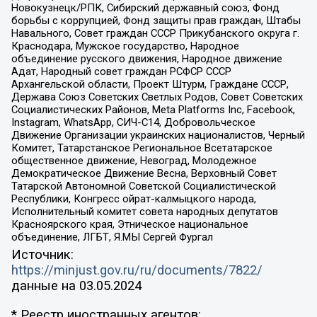
Новокузнецк/РПК, Сибирский державный союз, Фонд
борьбы с коррупцией, Фонд защиты прав граждан, Штабы
Навального, Совет граждан СССР Прикубанского округа г.
Краснодара, Мужское государство, Народное
объединение русского движения, Народное движение
Адат, Народный совет граждан РСФСР СССР
Архангельской области, Проект Штурм, Граждане СССР,
Держава Союз Советских Светлых Родов, Совет Советских
Социалистических Районов, Meta Platforms Inc, Facebook,
Instagram, WhatsApp, СИЧ-С14, Добровольческое
Движение Организации украинских националистов, Черный
Комитет, Татарстанское Региональное Всетатарское
общественное движение, Невоград, Молодежное
Демократическое Движение Весна, Верховный Совет
Татарской Автономной Советской Социалистической
Республики, Конгресс ойрат-калмыцкого народа,
Исполнительный комитет совета народных депутатов
Красноярского края, Этническое национальное
объединение, ЛГБТ, Я.МЫ Сергей Фургал
Источник:
https://minjust.gov.ru/ru/documents/7822/
данные на
03.05.2024
* Реестр иностранных агентов: