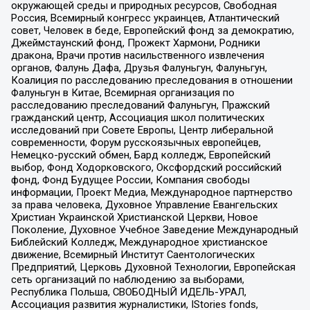
окружающей среды и природных ресурсов, Свободная
Россия, Всемирный конгресс украинцев, Атлантический
совет, Человек в беде, Европейский фонд за демократию,
Джеймстаунский фонд, Прожект Хармони, Родники
дракона, Врачи против насильственного извлечения
органов, Фалунь Дафа, Друзья Фалуньгун, Фалуньгун,
Коалиция по расследованию преследования в отношении
Фалуньгун в Китае, Всемирная организация по
расследованию преследований Фалуньгун, Пражский
гражданский центр, Ассоциация школ политических
исследований при Совете Европы, Центр либеральной
современности, Форум русскоязычных европейцев,
Немецко-русский обмен, Бард колледж, Европейский
выбор, Фонд Ходорковского, Оксфордский российский
фонд, Фонд Будущее России, Компания свободы
информации, Проект Медиа, Международное партнерство
за права человека, Духовное Управление Евангельских
Христиан Украинской Христианской Церкви, Новое
Поколение, Духовное Учебное Заведение Международный
Библейский Колледж, Международное христианское
движение, Всемирный Институт Саентологических
Предприятий, Церковь Духовной Технологии, Европейская
сеть организаций по наблюдению за выборами,
Республика Польша, СВОБОДНЫЙ ИДЕЛЬ-УРАЛ,
Ассоциация развития журналистики, IStories fonds,