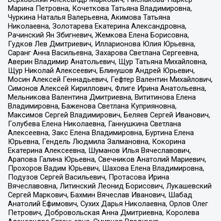
Марина Петровна, Кочеткова Татьяна Владимировна,
Чуркина Наталья Валерьевна, Акимова Татьяна
Николаевна, Золотарева Екатерина Александровна,
Рачинский Ян Збигневич, Жемкова Елена Борисовна,
Гудков Лев Дмитриевич, Илларионова Юлия Юрьевна,
Саранг Анна Васильевна, Захарова Светлана Сергеевна,
Аверин Владимир Анатольевич, Щур Татьяна Михайловна,
Щур Николай Алексеевич, Блинушов Андрей Юрьевич,
Мосин Алексей Геннадьевич, Гефтер Валентин Михайлович,
Симонов Алексей Кириллович, Флиге Ирина Анатольевна,
Мельникова Валентина Дмитриевна, Вититинова Елена
Владимировна, Баженова Светлана Куприяновна,
Максимов Сергей Владимирович, Беляев Сергей Иванович,
Голубева Елена Николаевна, Ганнушкина Светлана
Алексеевна, Закс Елена Владимировна, Буртина Елена
Юрьевна, Гендель Людмила Залмановна, Кокорина
Екатерина Алексеевна, Шуманов Илья Вячеславович,
Арапова Галина Юрьевна, Свечников Анатолий Мариевич,
Прохоров Вадим Юрьевич, Шахова Елена Владимировна,
Подузов Сергей Васильевич, Протасова Ирина
Вячеславовна, Литинский Леонид Борисович, Лукашевский
Сергей Маркович, Бахмин Вячеслав Иванович, Шабад
Анатолий Ефимович, Сухих Дарья Николаевна, Орлов Олег
Петрович, Добровольская Анна Дмитриевна, Королева