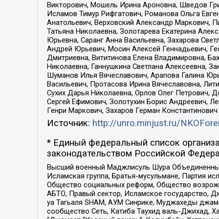
Викторович, Мошель Ирина Ароновна, Шведов Гри
Исламов Тимур Рифгатович, Романова Ольга Евге
Анатольевич, Верховский Александр Маркович, П
Татьяна Николаевна, Золотарева Екатерина Алек
Юрьевна, Саранг Анна Васильевна, Захарова Свет
Андрей Юрьевич, Мосин Алексей Геннадьевич, Ге
Дмитриевна, Вититинова Елена Владимировна, Ба
Николаевна, Ганнушкина Светлана Алексеевна, За
Шуманов Илья Вячеславович, Арапова Галина Юрь
Васильевич, Протасова Ирина Вячеславовна, Лит
Сухих Дарья Николаевна, Орлов Олег Петрович, 
Сергей Ефимович, Золотухин Борис Андреевич, Л
Генри Маркович, Захаров Герман Константинович
Источник:
http://unro.minjust.ru/NKOFore
* Единый федеральный список организа
законодательством Российской Федера
Высший военный Маджлисуль Шура Объединенных с
Исламская группа, Братья-мусульмане, Партия ис
Общество социальных реформ, Общество возрожд
АБТО, Правый сектор, Исламское государство, Д
уа Тагьаля SHAM, АУМ Синрике, Муджахеды джама
сообщество Сеть, Катиба Таухид валь-Джихад, Хай