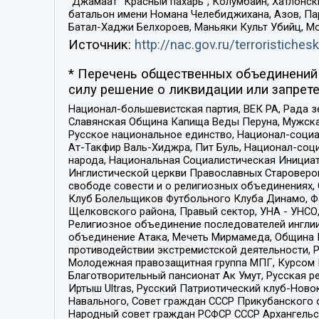
“Джамаат “Красный пахарь”, Колумбайн, Хатлонск
батальон имени Номана Челебиджихана, Азов, Па
Батал-Хаджи Белхороев, Маньяки Культ Убийц, М
Источник:
http://nac.gov.ru/terroristichesk
* Перечень общественных объединений 
силу решение о ликвидации или запрете
Национал-большевистская партия, ВЕК РА, Рада 
Славянская Община Капища Веды Перуна, Мужская
Русское национальное единство, Национал-социа
Ат-Такфир Валь-Хиджра, Пит Буль, Национал-соц
народа, Национальная Социалистическая Инициат
Инглистической церкви Православных Староверов
свободе совести и о религиозных объединениях,
Клуб Болельщиков Футбольного Клуба Динамо, Фа
Щелковского района, Правый сектор, УНА - УНСО, У
Религиозное объединение последователей инглии
объединение Атака, Мечеть Мирмамеда, Община К
противодействии экстремистской деятельности, 
Молодежная правозащитная группа МПГ, Курсом П
Благотворительный пансионат Ак Умут, Русская ре
Иртыш Ultras, Русский Патриотический клуб-Нов
Навального, Совет граждан СССР Прикубанского 
Народный совет граждан РСФСР СССР Архангельск