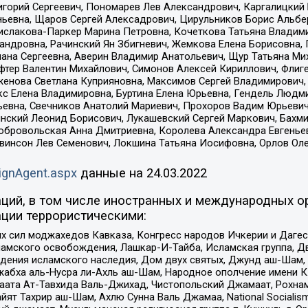
горий Сергеевич, Пономарев Лев Александрович, Каргалицкий 
ньевна, Щаров Сергей Алексадрович, Цирульников Борис Альбер
ислакова-Паркер Марина Петровна, Кочеткова Татьяна Владими
сандровна, Рачинский Ян Збигневич, Жемкова Елена Борисовна,
лана Сергеевна, Аверин Владимир Анатольевич, Щур Татьяна М
фтер Валентин Михайлович, Симонов Алексей Кириллович, Флиг
женова Светлана Куприяновна, Максимов Сергей Владимирович, 
кс Елена Владимировна, Буртина Елена Юрьевна, Гендель Людм
евна, Свечников Анатолий Мариевич, Прохоров Вадим Юрьевич
инский Леонид Борисович, Лукашевский Сергей Маркович, Бахм
Добровольская Анна Дмитриевна, Королева Александра Евгенье
евинсон Лев Семенович, Локшина Татьяна Иосифовна, Орлов Ол
ignAgent.aspx
данные на
24.03.2022
ций, в том числе иностранных и международных ор
ции террористическими:
ил моджахедов Кавказа, Конгресс народов Ичкерии и Дагеста
ламского освобождения, Лашкар-И-Тайба, Исламская группа, Дв
ения исламского наследия, Дом двух святых, Джунд аш-Шам, 
жабха аль-Нусра ли-Ахль аш-Шам, Народное ополчение имени К.
ата Ат-Тавхида Валь-Джихад, Чистопольский Джамаат, Рохнам
ят Тахрир аш-Шам, Ахлю Сунна Валь Джамаа, National Socialism