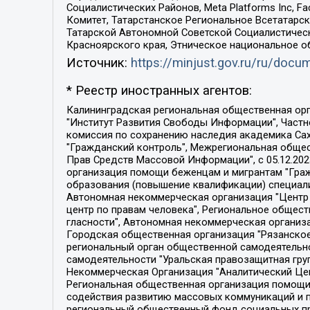
Социалистических Районов, Meta Platforms Inc, 
Комитет, Татарстанское Региональное Всетатар
Татарской Автономной Советской Социалистическ
Красноярского края, Этническое национальное о
Источник:
https://minjust.gov.ru/ru/doc
* Реестр иностранных агентов:
Калининградская региональная общественная организация "Экозащита!-Женсовет", Фонд содействия защите прав и свобод граждан "Общественный вердикт", Фонд "Институт Развития Свободы Информации", Частное учреждение "Информационное агентство МЕМО. РУ", Региональная общественная организация "Общественная комиссия по сохранению наследия академика Сахарова", Фонд поддержки свободы прессы, Санкт-Петербургская общественная правозащитная организация "Гражданский контроль", Межрегиональная общественная организация "Информационно-просветительский центр "Мемориал", Региональный Фонд "Центр Защиты Прав Средств Массовой Информации", с 05.12.2023 Фонд "Центр Защиты Прав Средств массовой информации", Региональная общественная благотворительная организация помощи беженцам и мигрантам "Гражданское содействие", Негосударственное образовательное учреждение дополнительного профессионального образования (повышение квалификации) специалистов "АКАДЕМИЯ ПО ПРАВАМ ЧЕЛОВЕКА", Свердловская региональная общественная организация "Сутяжник", Автономная некоммерческая организация "Центр независимых социологических исследований", Союз общественных объединений "Российский исследовательский центр по правам человека", Региональное общественное учреждение научно-информационный центр "МЕМОРИАЛ", Некоммерческая организация "Фонд защиты гласности", Автономная некоммерческая организация "Институт прав человека", Городская общественная организация "Екатеринбургское общество "МЕМОРИАЛ", Городская общественная организация "Рязанское историко-просветительское и правозащитное общество "Мемориал" (Рязанский Мемориал), Челябинский региональный орган общественной самодеятельности – женское общественное объединение "Женщины Евразии", Челябинский региональный орган общественной самодеятельности "Уральская правозащитная группа", Фонд содействия защите здоровья и социальной справедливости имени Андрея Рылькова, Автономная Некоммерческая Организация "Аналитический Центр Юрия Левады", Автономная некоммерческая организация социальной поддержки населения "Проект Апрель", Региональная общественная организация помощи женщинам и детям, находящимся в кризисной ситуации "Информационно-методический центр "Анна", Фонд содействия развитию массовых коммуникаций и правовому просвещению "Так-так-Так", Фонд содействия устойчивому развитию "Серебряная тайга", Свердловский региональный общественный фонд социальных проектов "Новое время", "Idel.Реалии", Кавказ.Реалии, Крым.Реалии, Телеканал Настоящее Время, Татаро-башкирская служба Радио Свобода (Azatliq Radiosi), Радио Свободная Европа/Радио Свобода (PCE/PC), "Сибирь.Реалии", "Фактограф", Благотворительный фонд помощи осужденным и их семьям, Автономная некоммерческая организация "Институт глобализации и социальных движений", Фонд "В защиту прав заключенных", Частное учреждение "Центр поддержки и содействия развитию средств массовой информации", Пензенский региональный общественный благотворительный фонд "Гражданский союз", "Север.Реалии", Некоммерческая организация Фонд "Правовая инициатива", 