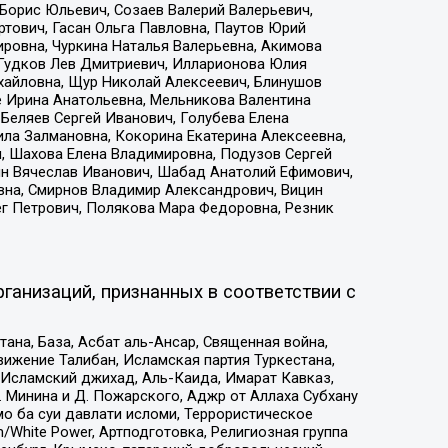
Борис Юльевич, Созаев Валерий Валерьевич,
тович, Гасан Ольга Павловна, Паутов Юрий
ровна, Чуркина Наталья Валерьевна, Акимова
 Гудков Лев Дмитриевич, Илларионова Юлия
ихайловна, Щур Николай Алексеевич, Блинушов
е Ирина Анатольевна, Мельникова Валентина
Беляев Сергей Иванович, Голубева Елена
ила Залмановна, Кокорина Екатерина Алексеевна,
, Шахова Елена Владимировна, Подузов Сергей
ин Вячеслав Иванович, Шабад Анатолий Ефимович,
вна, Смирнов Владимир Александрович, Вицин
ег Петрович, Полякова Мара Федоровна, Резник
ганизаций, признанных в соответствии с
на, База, Асбат аль-Ансар, Священная война,
ижение Талибан, Исламская партия Туркестана,
Исламский джихад, Аль-Каида, Имарат Кавказ,
 Минина и Д. Пожарского, Аджр от Аллаха Субхану
о ба суи давлати исломи, Террористическое
/White Power, Артподготовка, Религиозная группа