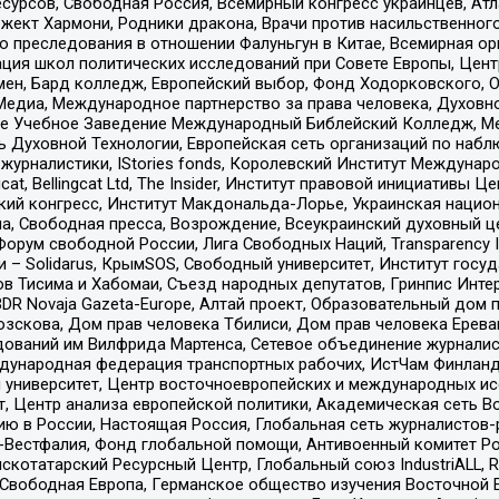
рсов, Свободная Россия, Всемирный конгресс украинцев, Атла
ект Хармони, Родники дракона, Врачи против насильственного
ию преследования в отношении Фалуньгун в Китае, Всемирная о
ация школ политических исследований при Совете Европы, Цен
мен, Бард колледж, Европейский выбор, Фонд Ходорковского,
едиа, Международное партнерство за права человека, Духовно
ое Учебное Заведение Международный Библейский Колледж, М
ь Духовной Технологии, Европейская сеть организаций по наб
урналистики, IStories fonds, Королевский Институт Между
gcat, Bellingcat Ltd, The Insider, Институт правовой инициатив
инский конгресс, Институт Макдональда-Лорье, Украинская нац
, Свободная пресса, Возрождение, Всеукраинский духовный цен
орум свободной России, Лига Свободных Наций, Transparеncy I
– Solidarus, КрымSOS, Свободный университет, Институт госу
в Тисима и Хабомаи, Съезд народных депутатов, Гринпис Инте
DR Novaja Gazeta-Europe, Алтай проект, Образовательный дом 
зскова, Дом прав человека Тбилиси, Дом прав человека Ерева
едований им Вилфрида Мартенса, Сетевое объединение журнали
Международная федерация транспортных рабочих, ИстЧам Финлан
й университет, Центр восточноевропейских и международных и
, Центр анализа европейской политики, Академическая сеть Во
ю в России, Настоящая Россия, Глобальная сеть журналистов
естфалия, Фонд глобальной помощи, Антивоенный комитет России,
татарский Ресурсный Центр, Глобальный союз IndustriALL, Russi
 Свободная Европа, Германское общество изучения Восточной 