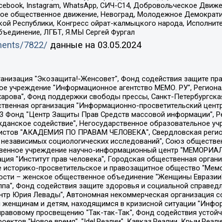
Facebook, Instagram, WhatsApp, СИЧ-С14, Добровольческое Движ
ское общественное движение, Невоград, Молодежное Демократ
ой Республики, Конгресс ойрат-калмыцкого народа, Исполнит
бъединение, ЛГБТ, Я.МЫ Сергей Фургал
uments/7822/
данные на
03.05.2024
Общество с ограниченной ответственностью "Радио Свободная Европа/Радио Свобода", Чешское информационное агентство "MEDIUM-ORIENT", Красноярская региональная общественная организация "Мы против СПИДа", Камалягин Денис Николаевич, Маркелов Сергей Евгеньевич, Пономарев Лев Александрович, Савицкая Людмила Алексеевна, Автономная некоммерческая организация "Центр по работе с проблемой насилия "НАСИЛИЮ.НЕТ", Межрегиональный профессиональный союз работников здравоохранения "Альянс врачей", Юридическое лицо, зарегистрированное в Латвийской Республике, SIA "Medusa Project" (регистрационный номер 40103797863, дата регистрации 10.06.2014), Некоммерческая организация "Фонд по борьбе с коррупцией", Автономная некоммерческая организация "Институт права и публичной политики", Баданин Роман Сергеевич, Гликин Максим Александрович, Железнова Мария Михайловна, Лукьянова Юлия Сергеевна, Маетная Елизавета Витальевна, Маняхин Петр Борисович, Чуракова Ольга Владимировна, Ярош Юлия Петровна, Юридическое лицо "The Insider SIA", зарегистрированное в Риге, Латвийская Республика (дата регистрации 26.06.2015), являющееся администратором доменного имени интернет-издания "The Insider SIA", https://theins.ru, Постернак Алексей Евгеньевич, Рубин Михаил Аркадьевич, Анин Роман Александрович, Юридическое лицо Istories fonds, зарегистрированное в Латвийской Республике (регистрационный номер 50008295751, дата регистрации 24.02.2020), Великовский Дмитрий Александрович, Долинина Ирина Николаевна, Мароховская Алеся Алексеевна, Шлейнов Роман Юрьевич, Шмагун Олеся Валентиновна, Общество с ограниченной ответственностью "Альтаир 2021", Общество с ограниченной ответственностью "Вега 2021", Общество с ограниченной ответственностью "Главный редактор 2021", Общество с ограниченной ответственностью "Ромашки монолит", Важенков Артем Валерьевич, Ивановская областная общественная организация "Центр гендерных исследований", Гурман Юрий Альбертович, Медиапроект "ОВД-Инфо", Егоров Владимир Владимирович, Жилинский Владимир Александрович, Общество с ограниченной ответственностью "ЗП", Иванова София Юрьевна, Карезина Инна Павловна, Кильтау Екатерина Викторовна, Петров Алексей Викторович, Пискунов Сергей Евгеньевич, Смирнов Сергей Сергеевич, Тихонов Михаил Сергеевич, Общество с ограниченной ответственностью "ЖУРНАЛИСТ-ИНОСТРАННЫЙ АГЕНТ", Арапова Галина Юрьевна, Вольтская Татьяна Анатольевна, Американская компания "Mason G.E.S. Anonymous Foundation" (США), являющаяся владельцем интернет-издания https://mnews.world/, Компания "Stichting Bellingcat", зарегистрированная в Нидерландах (дата регистрации 11.07.2018), Захаров Андрей Вячеславович, Клепиковская Екатерина Дмитриевна, Общество с ограниченной ответственностью "МЕМО", Перл Роман Александрович, Симонов Евгений Алексеевич, Соловьева Елена Анатольевна, Сотников Даниил Владимирович, Сурначева Елизавета Дмитриевна, Автономная некоммерческая организация по защите прав человека и информированию населения "Якутия – Наше Мнение", Общество с ограниченной ответственностью "Москоу диджитал медиа", с 26.01.2023 Общество с ограниченной ответственностью "Чайка Белые сады", Ветошкина Валерия Валерьевна, Заговора Максим Александрович, Межрегиональное общественное движение "Российская ЛГБТ - сеть", Оленичев Максим Владимирович, Павлов Иван Юрьевич, Скворцова Елена Сергеевна, Общество с ограниченной ответственностью "Как бы инагент", Кочетков Игорь Викторович, Общество с ограниченной ответственностью "Честные выборы", Еланчик Олег Александрович, Общество с ограниченной ответственностью "Нобелевский призыв", Гималова Регина Эмилевна, Григорьев Андрей Валерьевич, Григорьева Алина Александровна, Ассоциация по содействию защите прав призывников, альтернативнослужащих и военнослужащих "Правозащитная группа "Гражданин.Армия.Право", Хисамова Регина Фаритовна, Автономная некоммерческая организация по реализа