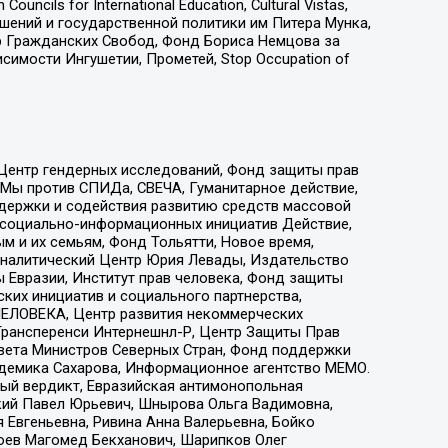
ls for International Education, Cultural Vistas,
ошений и государственной политики им Питера Мунка,
 Гражданских Свобод, Фонд Бориса Немцова за
имости Ингушетии, Прометей, Stop Occupation of
 Центр гендерных исследований, Фонд защиты прав
 Мы против СПИДа, СВЕЧА, Гуманитарное действие,
ддержки и содействия развитию средств массовой
р социально-информационных инициатив Действие,
 и их семьям, Фонд Тольятти, Новое время,
, Аналитический Центр Юрия Левады, Издательство
 Евразии, Институт прав человека, Фонд защиты
ких инициатив и социального партнерства,
ЕЛОВЕКА, Центр развития некоммерческих
 Трансперенси Интернешнл-Р, Центр Защиты Прав
овета Министров Северных Стран, Фонд поддержки
адемика Сахарова, Информационное агентство МЕМО.
ый вердикт, Евразийская антимонопольная
кий Павел Юрьевич, Шнырова Ольга Вадимовна,
 Евгеньевна, Ривина Анна Валерьевна, Бойко
хоев Магомед Бекханович, Шарипков Олег