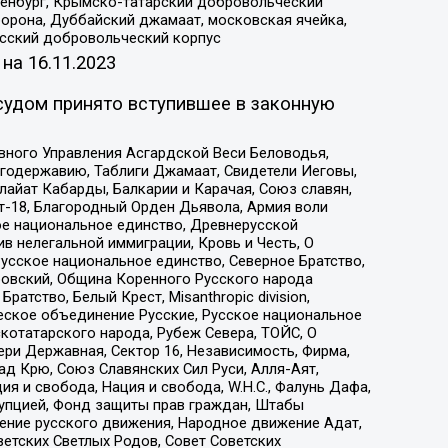
Оренбург, Крымско-татарский добровольческий
орона, Дуббайский джамаат, московская ячейка,
усский добровольческий корпус
 на
16.11.2023
судом принято вступившее в законную
вного Управления Асгардской Веси Беловодья,
годержавию, Таблиги Джамаат, Свидетели Иеговы,
айат Кабарды, Балкарии и Карачая, Союз славян,
т-18, Благородный Орден Дьявола, Армия воли
ое национальное единство, Древнерусской
 нелегальной иммиграции, Кровь и Честь, О
усское национальное единство, Северное Братство,
ровский, Община Коренного Русского народа
атство, Белый Крест, Misanthropic division,
еское объединение Русские, Русское национальное
котатарского народа, Рубеж Севера, ТОЙС, О
ри Державная, Сектор 16, Независимость, Фирма,
д Крю, Союз Славянских Сил Руси, Алля-Аят,
я и свобода, Нация и свобода, W.H.С., Фалунь Дафа,
рупцией, Фонд защиты прав граждан, Штабы
ение русского движения, Народное движение Адат,
етских Светлых Родов, Совет Советских