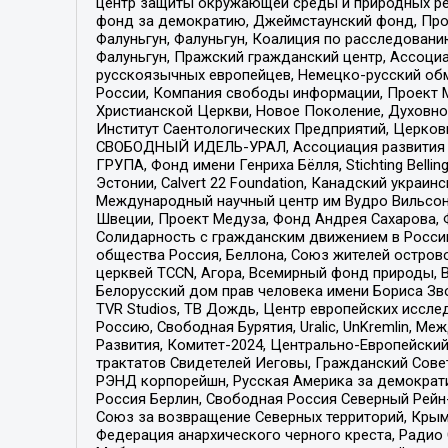
центр защиты окружающей среды и природных ресу
фонд за демократию, Джеймстаунский фонд, Прож
Фалуньгун, Фалуньгун, Коалиция по расследован
Фалуньгун, Пражский гражданский центр, Ассоци
русскоязычных европейцев, Немецко-русский об
России, Компания свободы информации, Проект М
Христианской Церкви, Новое Поколение, Духовн
Институт Саентологических Предприятий, Церков
СВОБОДНЫЙ ИДЕЛЬ-УРАЛ, Ассоциация развития ж
ГРУПА, Фонд имени Генриха Бёлля, Stichting Bellin
Эстонии, Calvert 22 Foundation, Канадский укра
Международный научный центр им Вудро Вильсона
Швеции, Проект Медуза, Фонд Андрея Сахарова, Ф
Солидарность с гражданским движением в России 
общества Россия, Беллона, Союз жителей острово
церквей TCCN, Агора, Всемирный фонд природы, B
Белорусский дом прав человека имени Бориса Зво
TVR Studios, ТВ Дождь, Центр европейских иссл
Россию, Свободная Бурятия, Uralic, UnKremlin, 
Развития, Комитет-2024, Центрально-Европейски
трактатов Свидетелей Иеговы, Гражданский Совет
РЭНД корпорейшн, Русская Америка за демократи
Россия Берлин, Свободная Россия Северный Рейн-В
Союз за возвращение Северных территорий, Крымско
Федерация анархического черного креста, Радио