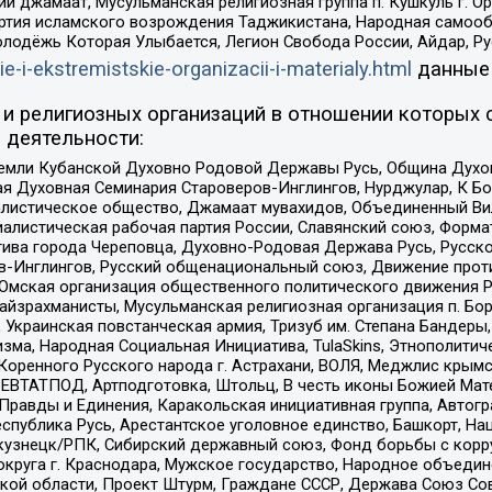
ий джамаат, Мусульманская религиозная группа п. Кушкуль г. 
ртия исламского возрождения Таджикистана, Народная самооб
олодёжь Которая Улыбается, Легион Свобода России, Айдар, Р
ie-i-ekstremistskie-organizacii-i-materialy.html
данные
и религиозных организаций в отношении которых 
 деятельности:
земли Кубанской Духовно Родовой Державы Русь, Община Духо
 Духовная Семинария Староверов-Инглингов, Нурджулар, К Бо
листическое общество, Джамаат мувахидов, Объединенный Вил
иалистическая рабочая партия России, Славянский союз, Форма
ива города Череповца, Духовно-Родовая Держава Русь, Русск
-Инглингов, Русский общенациональный союз, Движение против
 Омская организация общественного политического движения Р
йзрахманисты, Мусульманская религиозная организация п. Бо
краинская повстанческая армия, Тризуб им. Степана Бандеры, Бр
зма, Народная Социальная Инициатива, TulaSkins, Этнополитич
оренного Русского народа г. Астрахани, ВОЛЯ, Меджлис крымс
РЕВТАТПОД, Артподготовка, Штольц, В честь иконы Божией Мате
равды и Единения, Каракольская инициативная группа, Автогра
спублика Русь, Арестантское уголовное единство, Башкорт, Наци
окузнецк/РПК, Сибирский державный союз, Фонд борьбы с кор
округа г. Краснодара, Мужское государство, Народное объедин
ой области, Проект Штурм, Граждане СССР, Держава Союз Сов