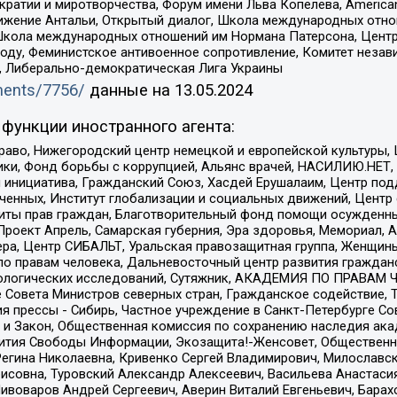
и и миротворчества, Форум имени Льва Копелева, American Counci
ое движение Антальи, Открытый диалог, Школа международных отн
Школа международных отношений им Нормана Патерсона, Центр
ду, Феминистское антивоенное сопротивление, Комитет независ
а, Либерально-демократическая Лига Украины
uments/7756/
данные на
13.05.2024
функции иностранного агента:
раво, Нижегородский центр немецкой и европейской культуры,
тики, Фонд борьбы с коррупцией, Альянс врачей, НАСИЛИЮ.НЕТ,
я инициатива, Гражданский Союз, Хасдей Ерушалаим, Центр по
юченных, Институт глобализации и социальных движений, Цент
ты прав граждан, Благотворительный фонд помощи осужденным
а, Проект Апрель, Самарская губерния, Эра здоровья, Мемориал
ера, Центр СИБАЛЬТ, Уральская правозащитная группа, Женщины
по правам человека, Дальневосточный центр развития гражданс
ологических исследований, Сутяжник, АКАДЕМИЯ ПО ПРАВАМ Ч
е Совета Министров северных стран, Гражданское содействие,
я прессы - Сибирь, Частное учреждение в Санкт-Петербурге С
 и Закон, Общественная комиссия по сохранению наследия ак
звития Свободы Информации, Экозащита!-Женсовет, Общественн
Регина Николаевна, Кривенко Сергей Владимирович, Милославс
совна, Туровский Александр Алексеевич, Васильева Анастасия
Пивоваров Андрей Сергеевич, Аверин Виталий Евгеньевич, Бара