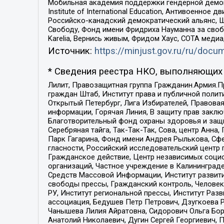
Мобильная академия поддержки гендерной демократи
Institute of International Education, Антивоенн
Российско-канадский демократический альянс, 
Свободу, Фонд имени Фридриха Науманна за свобо
Karelia, Вернись живым, Фридом Хаус, СОТА меди
Источник:
https://minjust.gov.ru/ru/doc
* Сведения реестра НКО, выполняющих 
Лилит, Правозащитная группа Гражданин.Армия.П
граждан Штаб, Институт права и публичной поли
Открытый Петербург, Лига Избирателей, Правова
информации, Горячая Линия, В защиту прав закл
Благотворительный фонд охраны здоровья и защи
Серебряная тайга, Так-Так-Так, Сова, центр Анн
Парк Гагарина, Фонд имени Андрея Рылькова, Сф
гласности, Российский исследовательский центр 
Гражданское действие, Центр независимых соци
организаций, Частное учреждение в Калининград
Средств Массовой Информации, Институт развити
свободы прессы, Гражданский контроль, Человек
РУ, Институт региональной прессы, Институт Ра
ассоциация, Бедушев Петр Петрович, Дзугкоева 
Чанышева Лилия Айратовна, Сидорович Ольга Бори
Анатолий Николаевич, Дугин Сергей Георгиевич, 