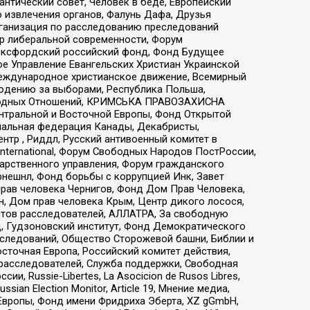
нтический совет, Человек в беде, Европейский
 извлечения органов, Фалунь Дафа, Друзья
рганизация по расследованию преследований
тр либеральной современности, Форум
 Оксфордский российский фонд, Фонд Будущее
е Управление Евангельских Христиан Украинской
еждународное христианское движение, Всемирный
людению за выборами, Республика Польша,
народных Отношений, КРИМСЬКА ПРАВОЗАХИСНА
ы Центральной и Восточной Европы, Фонд Открытой
иональная федерация Канады, Декабристы,
тр , Риддл, Русский антивоенный комитет в
nternational, Форум Свободных Народов ПостРоссии,
дарственного управления, Форум гражданского
рнешнл, Фонд борьбы с коррупцией Инк, Завет
прав человека Чернигов, Фонд Дом Прав Человека,
н, Дом прав человека Крым, Центр дикого лосося,
стов расследователей, АЛЛАТРА, За свободную
д, Гудзоновский институт, Фонд Демократического
сследований, Общество Сторожевой башни, Библии и
сточная Европа, Российский комитет действия,
-расследователей, Служба поддержки, Свободная
 Russie-Libertes, La Asocicion de Rusos Libres,
an Election Monitor, Article 19, Мнение медиа,
Европы, Фонд имени Фридриха Эберта, XZ gGmbH,