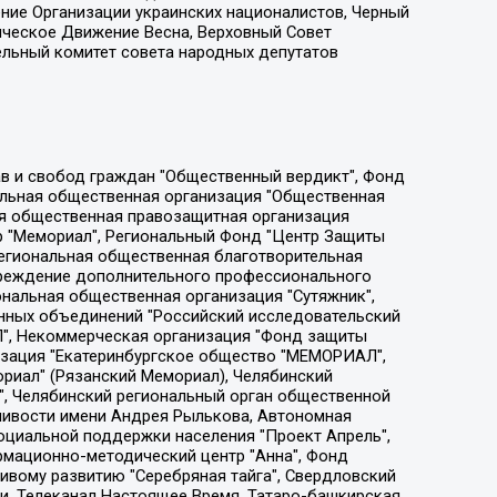
ение Организации украинских националистов, Черный
ическое Движение Весна, Верховный Совет
ельный комитет совета народных депутатов
ции социально-правовых программ "Лилит", Дальневосточное общественное движение "Маяк", Санкт-Петербургская ЛГБТ-инициативная группа "Выход", Инициативная группа ЛГБТ+ "Реверс", Алексеев Андрей Викторович, Бекбулатова Таисия Львовна, Беляев Иван Михайлович, Владыкина Елена Сергеевна, Гельман Марат Александрович, Никульшина Вероника Юрьевна, Толоконникова Надежда Андреевна, Шендерович Виктор Анатольевич, Общество с ограниченной ответственностью "Данное сообщение", Общество с ограниченной ответственностью Издательский дом "Новая глава", Айнбиндер Александра Александровна, Московский комьюнити-центр для ЛГБТ+инициатив, Благотворительный фонд развития филантропии, Deutsche Welle (Германия, Kurt-Schumacher-Strasse 3, 53113 Bonn), Борзунова Мария Михайловна, Воробьев Виктор Викторович, Голубева Анна Львовна, Константинова Алла Михайловна, Малкова Ирина Владимировна, Мурадов Мурад Абдулгалимович, Осетинская Елизавета Николаевна, Понасенков Евгений Николаевич, Ганапольский Матвей Юрьевич, Киселев Евгений Алексеевич, Борухович Ирина Григорьевна, Дремин Иван Тимофеевич, Дубровский Дмитрий Викторович, Красноярская региональная общественная организация поддержки и развития альтернативных образовательных технологий и межкультурных коммуникаций "ИНТЕРРА", Маяковская Екатерина Алексеевна, Фейгин Марк Захарович, Филимонов Андрей Викторович, Дзугкоева Регина Николаевна, Доброхотов Роман Александрович, Дудь Юрий Александрович, Елкин Сергей Владимирович, Кругликов Кирилл Игоревич, Сабунаева Мария Леонидовна, Семенов Алексей Владимирович, Шаинян Карен Багратович, Шульман Екатерина Михайловна, Асафьев Артур Валерьевич, Вахштайн Виктор Семенович, Венедиктов Алексей Алексеевич, Лушникова Екатерина Евгеньевна, Волков Леонид Михайлович, Невзоров Александр Глебович, Пархоменко Сергей Борисович, Сироткин Ярослав Николаевич, Кара-Мурза Владимир Владимирович, Баранова Наталья Владимировна, Гозман Леонид Яковлевич, Кагарлицкий Борис Юльевич, Климарев Михаил Валерьевич, Милов Владимир Станиславович, Автономная некоммерческая организация Краснодарский центр современного искусства "Типография", Моргенштерн Алишер Тагирович, Соболь Любовь Эдуардовна, Общество с ограниченной ответственностью "ЛИЗА НОРМ", Каспаров Гарри Кимович, Ходорковский Михаил Борисович, Общество с ограниченной ответственностью "Апрельские тезисы", Данилович Ирина Брониславовна, Кашин Олег Владимирович, Петров Николай Владимирович, Пивоваров Алексей Владимирович, Соколов Михаил Владимирович, Цветкова Юлия Владимировна, Чичваркин Евгений Александрович, Комитет против пыток/Команда против пыток, Общество с ограниченной ответственностью "Первый научный", Общество с ограниченной ответственностью "Вертолет и ко", Белоцерковская Вероника Борисовна, Кац Максим Евгеньевич, Лазарева Татьяна Юрьевна, Шаведдинов Руслан Табризович, Яшин Илья Валерьевич, Общество с ограниченной ответственностью "Иноагент ААВ", Алешковский Дмитрий Петрович, Альбац Евгения Марковна, Быков Дмитрий Львович, Галямина Юлия Евгеньевна, Лойко Сергей Леонидович, Мартынов Кирилл Константинович, Медведев Сергей Александрович, Крашенинников Федор Геннадиевич, Гордеева Катерина Вл