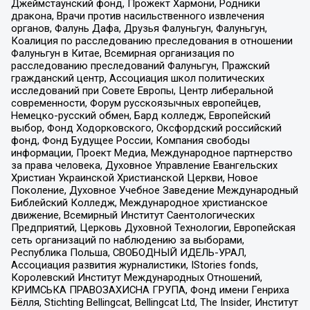
Джеймстаунский фонд, Прожект Хармони, Родники
дракона, Врачи против насильственного извлечения
органов, Фалунь Дафа, Друзья Фалуньгун, Фалуньгун,
Коалиция по расследованию преследования в отношении
Фалуньгун в Китае, Всемирная организация по
расследованию преследований Фалуньгун, Пражский
гражданский центр, Ассоциация школ политических
исследований при Совете Европы, Центр либеральной
современности, Форум русскоязычных европейцев,
Немецко-русский обмен, Бард колледж, Европейский
выбор, Фонд Ходорковского, Оксфордский российский
фонд, Фонд Будущее России, Компания свободы
информации, Проект Медиа, Международное партнерство
за права человека, Духовное Управление Евангельских
Христиан Украинской Христианской Церкви, Новое
Поколение, Духовное Учебное Заведение Международный
Библейский Колледж, Международное христианское
движение, Всемирный Институт Саентологических
Предприятий, Церковь Духовной Технологии, Европейская
сеть организаций по наблюдению за выборами,
Республика Польша, СВОБОДНЫЙ ИДЕЛЬ-УРАЛ,
Ассоциация развития журналистики, IStories fonds,
Королевский Институт Международных Отношений,
КРИМСЬКА ПРАВОЗАХИСНА ГРУПА, Фонд имени Генриха
Бёлля, Stichting Bellingcat, Bellingcat Ltd, The Insider, Институт