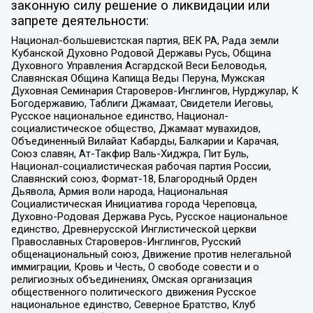
законную силу решение о ликвидации или
запрете деятельности:
Национал-большевистская партия, ВЕК РА, Рада земли
Кубанской Духовно Родовой Державы Русь, Община
Духовного Управления Асгардской Веси Беловодья,
Славянская Община Капища Веды Перуна, Мужская
Духовная Семинария Староверов-Инглингов, Нурджулар, К
Богодержавию, Таблиги Джамаат, Свидетели Иеговы,
Русское национальное единство, Национал-
социалистическое общество, Джамаат мувахидов,
Объединенный Вилайат Кабарды, Балкарии и Карачая,
Союз славян, Ат-Такфир Валь-Хиджра, Пит Буль,
Национал-социалистическая рабочая партия России,
Славянский союз, Формат-18, Благородный Орден
Дьявола, Армия воли народа, Национальная
Социалистическая Инициатива города Череповца,
Духовно-Родовая Держава Русь, Русское национальное
единство, Древнерусской Инглистической церкви
Православных Староверов-Инглингов, Русский
общенациональный союз, Движение против нелегальной
иммиграции, Кровь и Честь, О свободе совести и о
религиозных объединениях, Омская организация
общественного политического движения Русское
национальное единство, Северное Братство, Клуб