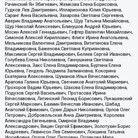
Рачинский Ян Збигневич, Жемкова Елена Борисовна,
Гудков Лев Дмитриевич, Илларионова Юлия Юрьевна,
Саранг Анна Васильевна, Захарова Светлана Сергеевна,
Аверин Владимир Анатольевич, Щур Татьяна Михайловна,
Щур Николай Алексеевич, Блинушов Андрей Юрьевич,
Мосин Алексей Геннадьевич, Гефтер Валентин Михайлович,
Симонов Алексей Кириллович, Флиге Ирина Анатольевна,
Мельникова Валентина Дмитриевна, Вититинова Елена
Владимировна, Баженова Светлана Куприяновна,
Максимов Сергей Владимирович, Беляев Сергей Иванович,
Голубева Елена Николаевна, Ганнушкина Светлана
Алексеевна, Закс Елена Владимировна, Буртина Елена
Юрьевна, Гендель Людмила Залмановна, Кокорина
Екатерина Алексеевна, Шуманов Илья Вячеславович,
Арапова Галина Юрьевна, Свечников Анатолий Мариевич,
Прохоров Вадим Юрьевич, Шахова Елена Владимировна,
Подузов Сергей Васильевич, Протасова Ирина
Вячеславовна, Литинский Леонид Борисович, Лукашевский
Сергей Маркович, Бахмин Вячеслав Иванович, Шабад
Анатолий Ефимович, Сухих Дарья Николаевна, Орлов Олег
Петрович, Добровольская Анна Дмитриевна, Королева
Александра Евгеньевна, Смирнов Владимир
Александрович, Вицин Сергей Ефимович, Золотухин Борис
Андреевич, Левинсон Лев Семенович, Локшина Татьяна
Иосифовна, Орлов Олег Петрович, Полякова Мара