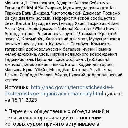
Минина и Д. Пожарского, Аджр от Аллаха Субхану уа
Тагьаля SHAM, АУМ Синрике, Муджахеды джамаата Ат-
Тавхида Валь-Джихад, Чистопольский Джамаат, Рохнамо
ба суи давлати исломи, Террористическое сообщество
Сеть, Катиба Таухид валь-Джихад, Хайят Тахрир аш-Шам,
Ахлю Сунна Валь Джамаа, National Socialism/White Power,
Артподготовка, Религиозная группа “Джамаат “Красный
пахарь”, Колумбайн, Хатлонский джамаат, Мусульманская
религиозная группа п. Кушкуль г. Оренбург, Крымско-
татарский добровольческий батальон имени Номана
Челебиджихана, Азов, Партия исламского возрождения
Таджикистана, Народная самооборона, Дуббайский
джамаат, московская ячейка, Батал-Хаджи Белхороев,
Маньяки Культ Убийц, Молодёжь Которая Улыбается,
Легион Свобода России, Айдар, Русский добровольческий
корпус
Источник:
http://nac.gov.ru/terroristicheskie-i-
ekstremistskie-organizacii-i-materialy.html
данные
на
16.11.2023
* Перечень общественных объединений и
религиозных организаций в отношении
которых судом принято вступившее в