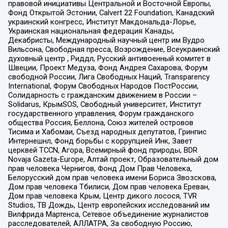
правовой инициативы Центральной и Восточной Европы,
Фонд Открытой Эстонии, Calvert 22 Foundation, Канадский
украинский конгресс, Институт Макдональда-Лорье,
Украинская национальная федерация Канады,
Декабристы, Международный научный центр им Вудро
Вильсона, Свободная пресса, Возрождение, Всеукраинский
духовный центр , Риддл, Русский антивоенный комитет в
Швеции, Проект Медуза, Фонд Андрея Сахарова, Форум
свободной России, Лига Свободных Наций, Transparеncy
International, Форум Свободных Народов ПостРоссии,
Солидарность с гражданским движением в России –
Solidarus, КрымSOS, Свободный университет, Институт
государственного управления, Форум гражданского
общества Россия, Беллона, Союз жителей островов
Тисима и Хабомаи, Съезд народных депутатов, Гринпис
Интернешнл, Фонд борьбы с коррупцией Инк, Завет
церквей TCCN, Агора, Всемирный фонд природы, BDR
Novaja Gazeta-Europe, Алтай проект, Образовательный дом
прав человека Чернигов, Фонд Дом Прав Человека,
Белорусский дом прав человека имени Бориса Звозскова,
Дом прав человека Тбилиси, Дом прав человека Ереван,
Дом прав человека Крым, Центр дикого лосося, TVR
Studios, ТВ Дождь, Центр европейских исследований им
Вилфрида Мартенса, Сетевое объединение журналистов
расследователей, АЛЛАТРА, За свободную Россию,