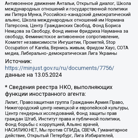
Антивоенное движение Антальи, Открытый диалог, Школа
международных отношений и государственной политики
им Питера Мунка, Российско-канадский демократический
альянс, Школа международных отношений им Нормана
Патерсона, Центр Гражданских Свобод, Фонд Бориса
Немцова за Свободу, Фонд имени Фридриха Науманна за
свободу, Феминистское антивоенное сопротивление,
Комитет независимости Ингушетии, Прометей, Stop
Occupation of Karelia, Вернись живым, Фридом Хаус, СОТА
медиа, Либерально-демократическая Лига Украины
Источник:
https://minjust.gov.ru/ru/documents/7756/
данные на
13.05.2024
* Сведения реестра НКО, выполняющих
функции иностранного агента:
Лилит, Правозащитная группа Гражданин.Армия.Право,
Нижегородский центр немецкой и европейской культуры,
Центр гендерных исследований, Фонд защиты прав
граждан Штаб, Институт права и публичной политики,
Фонд борьбы с коррупцией, Альянс врачей,
НАСИЛИЮ.НЕТ, Мы против СПИДа, СВЕЧА, Гуманитарное
действие, Открытый Петербург, Лига Избирателей,