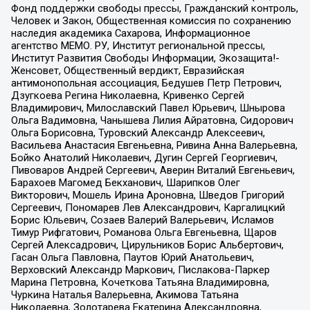
Фонд поддержки свободы прессы, Гражданский контроль,
Человек и Закон, Общественная комиссия по сохранению
наследия академика Сахарова, Информационное
агентство МЕМО. РУ, Институт региональной прессы,
Институт Развития Свободы Информации, Экозащита!-
Женсовет, Общественный вердикт, Евразийская
антимонопольная ассоциация, Бедушев Петр Петрович,
Дзугкоева Регина Николаевна, Кривенко Сергей
Владимирович, Милославский Павел Юрьевич, Шнырова
Ольга Вадимовна, Чанышева Лилия Айратовна, Сидорович
Ольга Борисовна, Туровский Александр Алексеевич,
Васильева Анастасия Евгеньевна, Ривина Анна Валерьевна,
Бойко Анатолий Николаевич, Дугин Сергей Георгиевич,
Пивоваров Андрей Сергеевич, Аверин Виталий Евгеньевич,
Барахоев Магомед Бекханович, Шарипков Олег
Викторович, Мошель Ирина Ароновна, Шведов Григорий
Сергеевич, Пономарев Лев Александрович, Каргалицкий
Борис Юльевич, Созаев Валерий Валерьевич, Исламов
Тимур Рифгатович, Романова Ольга Евгеньевна, Щаров
Сергей Алексадрович, Цирульников Борис Альбертович,
Гасан Ольга Павловна, Паутов Юрий Анатольевич,
Верховский Александр Маркович, Пислакова-Паркер
Марина Петровна, Кочеткова Татьяна Владимировна,
Чуркина Наталья Валерьевна, Акимова Татьяна
Николаевна, Золотарева Екатерина Александровна,