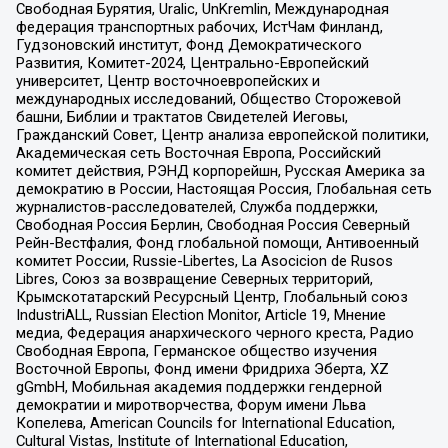
Свободная Бурятия, Uralic, UnKremlin, Международная
федерация транспортных рабочих, ИстЧам Финланд,
Гудзоновский институт, Фонд Демократического
Развития, Комитет-2024, Центрально-Европейский
университет, Центр восточноевропейских и
международных исследований, Общество Сторожевой
башни, Библии и трактатов Свидетелей Иеговы,
Гражданский Совет, Центр анализа европейской политики,
Академическая сеть Восточная Европа, Российский
комитет действия, РЭНД корпорейшн, Русская Америка за
демократию в России, Настоящая Россия, Глобальная сеть
журналистов-расследователей, Служба поддержки,
Свободная Россия Берлин, Свободная Россия Северный
Рейн-Вестфалия, Фонд глобальной помощи, Антивоенный
комитет России, Russie-Libertes, La Asocicion de Rusos
Libres, Союз за возвращение Северных территорий,
Крымскотатарский Ресурсный Центр, Глобальный союз
IndustriALL, Russian Election Monitor, Article 19, Мнение
медиа, Федерация анархического черного креста, Радио
Свободная Европа, Германское общество изучения
Восточной Европы, Фонд имени Фридриха Эберта, XZ
gGmbH, Мобильная академия поддержки гендерной
демократии и миротворчества, Форум имени Льва
Копелева, American Councils for International Education,
Cultural Vistas, Institute of International Education,