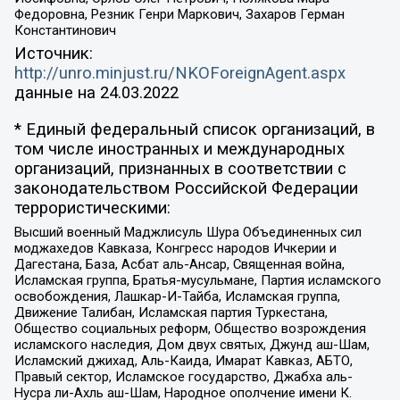
Федоровна, Резник Генри Маркович, Захаров Герман
Константинович
Источник:
http://unro.minjust.ru/NKOForeignAgent.aspx
данные на
24.03.2022
* Единый федеральный список организаций, в
том числе иностранных и международных
организаций, признанных в соответствии с
законодательством Российской Федерации
террористическими:
Высший военный Маджлисуль Шура Объединенных сил
моджахедов Кавказа, Конгресс народов Ичкерии и
Дагестана, База, Асбат аль-Ансар, Священная война,
Исламская группа, Братья-мусульмане, Партия исламского
освобождения, Лашкар-И-Тайба, Исламская группа,
Движение Талибан, Исламская партия Туркестана,
Общество социальных реформ, Общество возрождения
исламского наследия, Дом двух святых, Джунд аш-Шам,
Исламский джихад, Аль-Каида, Имарат Кавказ, АБТО,
Правый сектор, Исламское государство, Джабха аль-
Нусра ли-Ахль аш-Шам, Народное ополчение имени К.