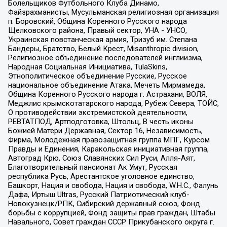
Болельщиков Футбольного Клуба Динамо,
Файзрахманисты, Мусульманская религиозная организация
п. Боровский, Община Коренного Русского народа
Щелковского района, Правый сектор, УНА - УНСО,
Украинская повстанческая армия, Тризуб им. Степана
Бандеры, Братство, Белый Крест, Misanthropic division,
Религиозное объединение последователей инглиизма,
Народная Социальная Инициатива, TulaSkins,
Этнополитическое объединение Русские, Русское
национальное объединение Атака, Мечеть Мирмамеда,
Община Коренного Русского народа г. Астрахани, ВОЛЯ,
Меджлис крымскотатарского народа, Рубеж Севера, ТОЙС,
О противодействии экстремистской деятельности,
РЕВТАТПОД, Артподготовка, Штольц, В честь иконы
Божией Матери Державная, Сектор 16, Независимость,
Фирма, Молодежная правозащитная группа МПГ, Курсом
Правды и Единения, Каракольская инициативная группа,
Автоград Крю, Союз Славянских Сил Руси, Алля-Аят,
Благотворительный пансионат Ак Умут, Русская
республика Русь, Арестантское уголовное единство,
Башкорт, Нация и свобода, Нация и свобода, W.H.С., Фалунь
Дафа, Иртыш Ultras, Русский Патриотический клуб-
Новокузнецк/РПК, Сибирский державный союз, Фонд
борьбы с коррупцией, Фонд защиты прав граждан, Штабы
Навального, Совет граждан СССР Прикубанского округа г.