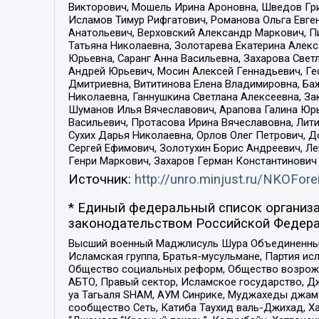
Викторович, Мошель Ирина Ароновна, Шведов Гри
Исламов Тимур Рифгатович, Романова Ольга Евге
Анатольевич, Верховский Александр Маркович, П
Татьяна Николаевна, Золотарева Екатерина Алек
Юрьевна, Саранг Анна Васильевна, Захарова Свет
Андрей Юрьевич, Мосин Алексей Геннадьевич, Ге
Дмитриевна, Вититинова Елена Владимировна, Ба
Николаевна, Ганнушкина Светлана Алексеевна, За
Шуманов Илья Вячеславович, Арапова Галина Юрь
Васильевич, Протасова Ирина Вячеславовна, Лит
Сухих Дарья Николаевна, Орлов Олег Петрович, 
Сергей Ефимович, Золотухин Борис Андреевич, Л
Генри Маркович, Захаров Герман Константинович
Источник:
http://unro.minjust.ru/NKOFore
* Единый федеральный список организа
законодательством Российской Федера
Высший военный Маджлисуль Шура Объединенных с
Исламская группа, Братья-мусульмане, Партия ис
Общество социальных реформ, Общество возрожд
АБТО, Правый сектор, Исламское государство, Д
уа Тагьаля SHAM, АУМ Синрике, Муджахеды джама
сообщество Сеть, Катиба Таухид валь-Джихад, Хай