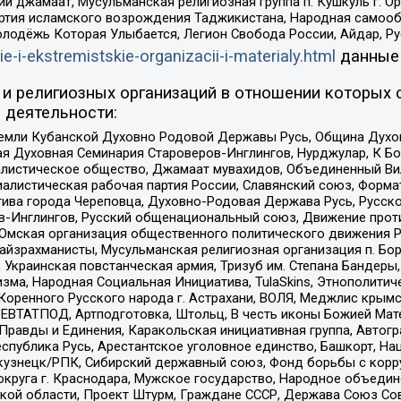
ий джамаат, Мусульманская религиозная группа п. Кушкуль г. 
ртия исламского возрождения Таджикистана, Народная самооб
олодёжь Которая Улыбается, Легион Свобода России, Айдар, Р
ie-i-ekstremistskie-organizacii-i-materialy.html
данные
и религиозных организаций в отношении которых 
 деятельности:
земли Кубанской Духовно Родовой Державы Русь, Община Духо
 Духовная Семинария Староверов-Инглингов, Нурджулар, К Бо
листическое общество, Джамаат мувахидов, Объединенный Вил
иалистическая рабочая партия России, Славянский союз, Форма
ива города Череповца, Духовно-Родовая Держава Русь, Русск
-Инглингов, Русский общенациональный союз, Движение против
 Омская организация общественного политического движения Р
йзрахманисты, Мусульманская религиозная организация п. Бо
краинская повстанческая армия, Тризуб им. Степана Бандеры, Бр
зма, Народная Социальная Инициатива, TulaSkins, Этнополитич
оренного Русского народа г. Астрахани, ВОЛЯ, Меджлис крымс
РЕВТАТПОД, Артподготовка, Штольц, В честь иконы Божией Мате
равды и Единения, Каракольская инициативная группа, Автогра
спублика Русь, Арестантское уголовное единство, Башкорт, Наци
окузнецк/РПК, Сибирский державный союз, Фонд борьбы с кор
округа г. Краснодара, Мужское государство, Народное объедин
ой области, Проект Штурм, Граждане СССР, Держава Союз Сов