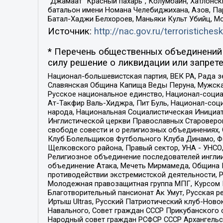
“Джамаат “Красный пахарь”, Колумбайн, Хатлонск
батальон имени Номана Челебиджихана, Азов, Па
Батал-Хаджи Белхороев, Маньяки Культ Убийц, М
Источник:
http://nac.gov.ru/terroristichesk
* Перечень общественных объединений 
силу решение о ликвидации или запрете
Национал-большевистская партия, ВЕК РА, Рада 
Славянская Община Капища Веды Перуна, Мужская
Русское национальное единство, Национал-социа
Ат-Такфир Валь-Хиджра, Пит Буль, Национал-соц
народа, Национальная Социалистическая Инициат
Инглистической церкви Православных Староверов
свободе совести и о религиозных объединениях,
Клуб Болельщиков Футбольного Клуба Динамо, Фа
Щелковского района, Правый сектор, УНА - УНСО, У
Религиозное объединение последователей инглии
объединение Атака, Мечеть Мирмамеда, Община К
противодействии экстремистской деятельности, 
Молодежная правозащитная группа МПГ, Курсом П
Благотворительный пансионат Ак Умут, Русская ре
Иртыш Ultras, Русский Патриотический клуб-Нов
Навального, Совет граждан СССР Прикубанского 
Народный совет граждан РСФСР СССР Архангельск