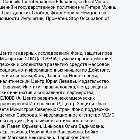
ls for International Education, Cultural Vistas,
ошений и государственной политики им Питера Мунка,
 Гражданских Свобод, Фонд Бориса Немцова за
имости Ингушетии, Прометей, Stop Occupation of
 Центр гендерных исследований, Фонд защиты прав
 Мы против СПИДа, СВЕЧА, Гуманитарное действие,
ддержки и содействия развитию средств массовой
р социально-информационных инициатив Действие,
 и их семьям, Фонд Тольятти, Новое время,
, Аналитический Центр Юрия Левады, Издательство
 Евразии, Институт прав человека, Фонд защиты
ких инициатив и социального партнерства,
ЕЛОВЕКА, Центр развития некоммерческих
 Трансперенси Интернешнл-Р, Центр Защиты Прав
овета Министров Северных Стран, Фонд поддержки
адемика Сахарова, Информационное агентство МЕМО.
ый вердикт, Евразийская антимонопольная
кий Павел Юрьевич, Шнырова Ольга Вадимовна,
 Евгеньевна, Ривина Анна Валерьевна, Бойко
хоев Магомед Бекханович, Шарипков Олег