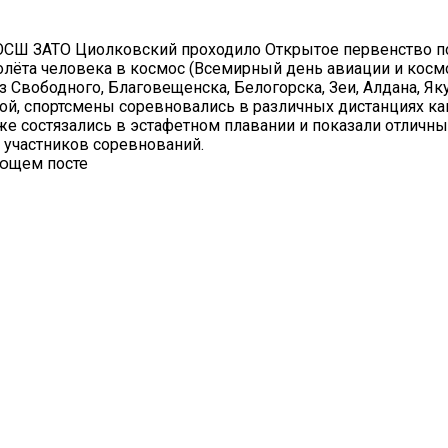
ДОСШ ЗАТО Циолковский проходило Открытое первенство п
лёта человека в космос (Всемирный день авиации и космо
Свободного, Благовещенска, Белогорска, Зеи, Алдана, Яку
, спортсмены соревновались в различных дистанциях как
же состязались в эстафетном плавании и показали отличн
 участников соревнований.
ующем посте