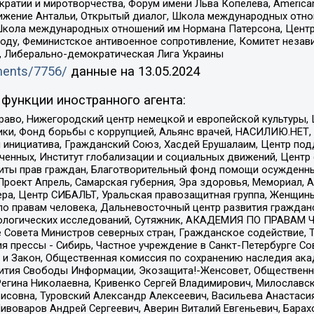
и и миротворчества, Форум имени Льва Копелева, American Counci
ое движение Антальи, Открытый диалог, Школа международных отн
Школа международных отношений им Нормана Патерсона, Центр
ду, Феминистское антивоенное сопротивление, Комитет независ
а, Либерально-демократическая Лига Украины
uments/7756/
данные на
13.05.2024
функции иностранного агента:
раво, Нижегородский центр немецкой и европейской культуры,
тики, Фонд борьбы с коррупцией, Альянс врачей, НАСИЛИЮ.НЕТ,
я инициатива, Гражданский Союз, Хасдей Ерушалаим, Центр по
юченных, Институт глобализации и социальных движений, Цент
ты прав граждан, Благотворительный фонд помощи осужденным
а, Проект Апрель, Самарская губерния, Эра здоровья, Мемориал
ера, Центр СИБАЛЬТ, Уральская правозащитная группа, Женщины
по правам человека, Дальневосточный центр развития гражданс
ологических исследований, Сутяжник, АКАДЕМИЯ ПО ПРАВАМ Ч
е Совета Министров северных стран, Гражданское содействие,
я прессы - Сибирь, Частное учреждение в Санкт-Петербурге С
 и Закон, Общественная комиссия по сохранению наследия ак
звития Свободы Информации, Экозащита!-Женсовет, Общественн
Регина Николаевна, Кривенко Сергей Владимирович, Милославс
совна, Туровский Александр Алексеевич, Васильева Анастасия
Пивоваров Андрей Сергеевич, Аверин Виталий Евгеньевич, Бара