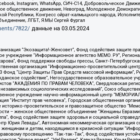
Facebook, Instagram, WhatsApp, СИЧ-С14, Добровольческое Движ
ское общественное движение, Невоград, Молодежное Демократ
ой Республики, Конгресс ойрат-калмыцкого народа, Исполнит
бъединение, ЛГБТ, Я.МЫ Сергей Фургал
uments/7822/
данные на
03.05.2024
Общество с ограниченной ответственностью "Радио Свободная Европа/Радио Свобода", Чешское информационное агентство "MEDIUM-ORIENT", Красноярская региональная общественная организация "Мы против СПИДа", Камалягин Денис Николаевич, Маркелов Сергей Евгеньевич, Пономарев Лев Александрович, Савицкая Людмила Алексеевна, Автономная некоммерческая организация "Центр по работе с проблемой насилия "НАСИЛИЮ.НЕТ", Межрегиональный профессиональный союз работников здравоохранения "Альянс врачей", Юридическое лицо, зарегистрированное в Латвийской Республике, SIA "Medusa Project" (регистрационный номер 40103797863, дата регистрации 10.06.2014), Некоммерческая организация "Фонд по борьбе с коррупцией", Автономная некоммерческая организация "Институт права и публичной политики", Баданин Роман Сергеевич, Гликин Максим Александрович, Железнова Мария Михайловна, Лукьянова Юлия Сергеевна, Маетная Елизавета Витальевна, Маняхин Петр Борисович, Чуракова Ольга Владимировна, Ярош Юлия Петровна, Юридическое лицо "The Insider SIA", зарегистрированное в Риге, Латвийская Республика (дата регистрации 26.06.2015), являющееся администратором доменного имени интернет-издания "The Insider SIA", https://theins.ru, Постернак Алексей Евгеньевич, Рубин Михаил Аркадьевич, Анин Роман Александрович, Юридическое лицо Istories fonds, зарегистрированное в Латвийской Республике (регистрационный номер 50008295751, дата регистрации 24.02.2020), Великовский Дмитрий Александрович, Долинина Ирина Николаевна, Мароховская Алеся Алексеевна, Шлейнов Роман Юрьевич, Шмагун Олеся Валентиновна, Общество с ограниченной ответственностью "Альтаир 2021", Общество с ограниченной ответственностью "Вега 2021", Общество с ограниченной ответственностью "Главный редактор 2021", Общество с ограниченной ответственностью "Ромашки монолит", Важенков Артем Валерьевич, Ивановская областная общественная организация "Центр гендерных исследований", Гурман Юрий Альбертович, Медиапроект "ОВД-Инфо", Егоров Владимир Владимирович, Жилинский Владимир Александрович, Общество с ограниченной ответственностью "ЗП", Иванова София Юрьевна, Карезина Инна Павловна, Кильтау Екатерина Викторовна, Петров Алексей Викторович, Пискунов Сергей Евгеньевич, Смирнов Сергей Сергеевич, Тихонов Михаил Сергеевич, Общество с ограниченной ответственностью "ЖУРНАЛИСТ-ИНОСТРАННЫЙ АГЕНТ", Арапова Галина Юрьевна, Вольтская Татьяна Анатольевна, Американская компания "Mason G.E.S. Anonymous Foundation" (США), являющаяся владельцем интернет-издания https://mnews.world/, Компания "Stichting Bellingcat", зарегистрированная в Нидерландах (дата регистрации 11.07.2018), Захаров Андрей Вячеславович, Клепиковская Екатерина Дмитриевна, Общество с ограниченной ответственностью "МЕМО", Перл Роман Александрович, Симонов Евгений Алексеевич, Соловьева Елена Анатольевна, Сотников Даниил Владимирович, Сурначева Елизавета Дмитриевна, Автономная некоммерческая организация по защите прав человека и информированию населения "Якутия – Наше Мнение", Общество с ограниченной ответственностью "Москоу диджитал медиа", с 26.01.2023 Общество с ограниченной ответственностью "Чайка Белые сады", Ветошкина Валерия Валерьевна, Заговора Максим Александрович, Межрегиональное общественное движение "Российская ЛГБТ - сеть", Оленичев Максим Владимирович, Павлов Иван Юрьевич, Скворцова Елена Сергеевна, Общество с ограниченной ответственностью "Как бы инагент", Кочетков Игорь Викторович, Общество с ограниченной ответственностью "Честные выборы", Еланчик Олег Александрович, Общество с ограниченной ответственностью "Нобелевский призыв", Гималова Регина Эмилевна, Григорьев Андрей Валерьевич, Григорьева Алина Александровна, Ассоциация по содействию защите прав призывников, альтернативнослужащих и военнослужащих "Правозащитная группа "Гражданин.Армия.Право", Хисамова Регина Фаритовна, Автономная некоммерческая организация по реализа