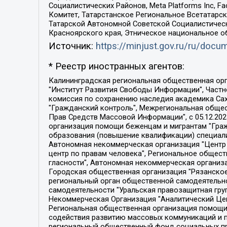
Социалистических Районов, Meta Platforms Inc, 
Комитет, Татарстанское Региональное Всетатар
Татарской Автономной Советской Социалистическ
Красноярского края, Этническое национальное о
Источник:
https://minjust.gov.ru/ru/doc
* Реестр иностранных агентов:
Калининградская региональная общественная организация "Экозащита!-Женсовет", Фонд содействия защите прав и свобод граждан "Общественный вердикт", Фонд "Институт Развития Свободы Информации", Частное учреждение "Информационное агентство МЕМО. РУ", Региональная общественная организация "Общественная комиссия по сохранению наследия академика Сахарова", Фонд поддержки свободы прессы, Санкт-Петербургская общественная правозащитная организация "Гражданский контроль", Межрегиональная общественная организация "Информационно-просветительский центр "Мемориал", Региональный Фонд "Центр Защиты Прав Средств Массовой Информации", с 05.12.2023 Фонд "Центр Защиты Прав Средств массовой информации", Региональная общественная благотворительная организация помощи беженцам и мигрантам "Гражданское содействие", Негосударственное образовательное учреждение дополнительного профессионального образования (повышение квалификации) специалистов "АКАДЕМИЯ ПО ПРАВАМ ЧЕЛОВЕКА", Свердловская региональная общественная организация "Сутяжник", Автономная некоммерческая организация "Центр независимых социологических исследований", Союз общественных объединений "Российский исследовательский центр по правам человека", Региональное общественное учреждение научно-информационный центр "МЕМОРИАЛ", Некоммерческая организация "Фонд защиты гласности", Автономная некоммерческая организация "Институт прав человека", Городская общественная организация "Екатеринбургское общество "МЕМОРИАЛ", Городская общественная организация "Рязанское историко-просветительское и правозащитное общество "Мемориал" (Рязанский Мемориал), Челябинский региональный орган общественной самодеятельности – женское общественное объединение "Женщины Евразии", Челябинский региональный орган общественной самодеятельности "Уральская правозащитная группа", Фонд содействия защите здоровья и социальной справедливости имени Андрея Рылькова, Автономная Некоммерческая Организация "Аналитический Центр Юрия Левады", Автономная некоммерческая организация социальной поддержки населения "Проект Апрель", Региональная общественная организация помощи женщинам и детям, находящимся в кризисной ситуации "Информационно-методический центр "Анна", Фонд содействия развитию массовых коммуникаций и правовому просвещению "Так-так-Так", Фонд содействия устойчивому развитию "Серебряная тайга", Свердловский региональный общественный фонд социальных проектов "Новое время", "Idel.Реалии", Кавказ.Реалии, Крым.Реалии, Телеканал Настоящее Время, Татаро-башкирская служба Радио Свобода (Azatliq Radiosi), Радио Свободная Европа/Радио Свобода (PCE/PC), "Сибирь.Реалии", "Фактограф", Благотворительный фонд помощи осужденным и их семьям, Автономная некоммерческая организация "Институт глобализации и социальных движений", Фонд "В защиту прав заключенных", Частное учреждение "Центр поддержки и содействия развитию средств массовой информации", Пензенский региональный общественный благотворительный фонд "Гражданский союз", "Север.Реалии", Некоммерческая организация Фонд "Правовая инициатива", 