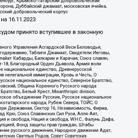
Оренбург, Крымско-татарский добровольческий
орона, Дуббайский джамаат, московская ячейка,
усский добровольческий корпус
 на
16.11.2023
судом принято вступившее в законную
вного Управления Асгардской Веси Беловодья,
годержавию, Таблиги Джамаат, Свидетели Иеговы,
айат Кабарды, Балкарии и Карачая, Союз славян,
т-18, Благородный Орден Дьявола, Армия воли
ое национальное единство, Древнерусской
 нелегальной иммиграции, Кровь и Честь, О
усское национальное единство, Северное Братство,
ровский, Община Коренного Русского народа
атство, Белый Крест, Misanthropic division,
еское объединение Русские, Русское национальное
котатарского народа, Рубеж Севера, ТОЙС, О
ри Державная, Сектор 16, Независимость, Фирма,
д Крю, Союз Славянских Сил Руси, Алля-Аят,
я и свобода, Нация и свобода, W.H.С., Фалунь Дафа,
рупцией, Фонд защиты прав граждан, Штабы
ение русского движения, Народное движение Адат,
етских Светлых Родов, Совет Советских