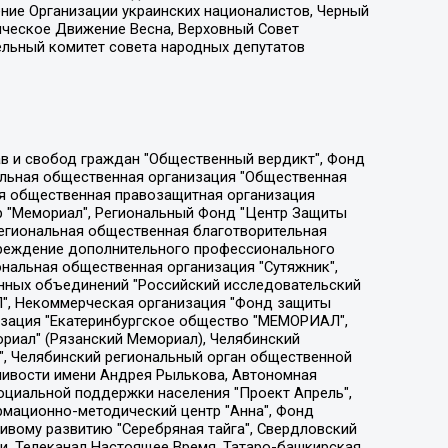
ение Организации украинских националистов, Черный
ическое Движение Весна, Верховный Совет
ельный комитет совета народных депутатов
ции социально-правовых программ "Лилит", Дальневосточное общественное движение "Маяк", Санкт-Петербургская ЛГБТ-инициативная группа "Выход", Инициативная группа ЛГБТ+ "Реверс", Алексеев Андрей Викторович, Бекбулатова Таисия Львовна, Беляев Иван Михайлович, Владыкина Елена Сергеевна, Гельман Марат Александрович, Никульшина Вероника Юрьевна, Толоконникова Надежда Андреевна, Шендерович Виктор Анатольевич, Общество с ограниченной ответственностью "Данное сообщение", Общество с ограниченной ответственностью Издательский дом "Новая глава", Айнбиндер Александра Александровна, Московский комьюнити-центр для ЛГБТ+инициатив, Благотворительный фонд развития филантропии, Deutsche Welle (Германия, Kurt-Schumacher-Strasse 3, 53113 Bonn), Борзунова Мария Михайловна, Воробьев Виктор Викторович, Голубева Анна Львовна, Константинова Алла Михайловна, Малкова Ирина Владимировна, Мурадов Мурад Абдулгалимович, Осетинская Елизавета Николаевна, Понасенков Евгений Николаевич, Ганапольский Матвей Юрьевич, Киселев Евгений Алексеевич, Борухович Ирина Григорьевна, Дремин Иван Тимофеевич, Дубровский Дмитрий Викторович, Красноярская региональная общественная организация поддержки и развития альтернативных образовательных технологий и межкультурных коммуникаций "ИНТЕРРА", Маяковская Екатерина Алексеевна, Фейгин Марк Захарович, Филимонов Андрей Викторович, Дзугкоева Регина Николаевна, Доброхотов Роман Александрович, Дудь Юрий Александрович, Елкин Сергей Владимирович, Кругликов Кирилл Игоревич, Сабунаева Мария Леонидовна, Семенов Алексей Владимирович, Шаинян Карен Багратович, Шульман Екатерина Михайловна, Асафьев Артур Валерьевич, Вахштайн Виктор Семенович, Венедиктов Алексей Алексеевич, Лушникова Екатерина Евгеньевна, Волков Леонид Михайлович, Невзоров Александр Глебович, Пархоменко Сергей Борисович, Сироткин Ярослав Николаевич, Кара-Мурза Владимир Владимирович, Баранова Наталья Владимировна, Гозман Леонид Яковлевич, Кагарлицкий Борис Юльевич, Климарев Михаил Валерьевич, Милов Владимир Станиславович, Автономная некоммерческая организация Краснодарский центр современного искусства "Типография", Моргенштерн Алишер Тагирович, Соболь Любовь Эдуардовна, Общество с ограниченной ответственностью "ЛИЗА НОРМ", Каспаров Гарри Кимович, Ходорковский Михаил Борисович, Общество с ограниченной ответственностью "Апрельские тезисы", Данилович Ирина Брониславовна, Кашин Олег Владимирович, Петров Николай Владимирович, Пивоваров Алексей Владимирович, Соколов Михаил Владимирович, Цветкова Юлия Владимировна, Чичваркин Евгений Александрович, Комитет против пыток/Команда против пыток, Общество с ограниченной ответственностью "Первый научный", Общество с ограниченной ответственностью "Вертолет и ко", Белоцерковская Вероника Борисовна, Кац Максим Евгеньевич, Лазарева Татьяна Юрьевна, Шаведдинов Руслан Табризович, Яшин Илья Валерьевич, Общество с ограниченной ответственностью "Иноагент ААВ", Алешковский Дмитрий Петрович, Альбац Евгения Марковна, Быков Дмитрий Львович, Галямина Юлия Евгеньевна, Лойко Сергей Леонидович, Мартынов Кирилл Константинович, Медведев Сергей Александрович, Крашенинников Федор Геннадиевич, Гордеева Катерина Вл