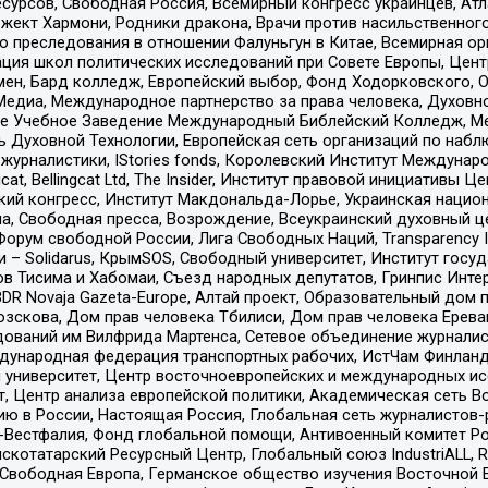
рсов, Свободная Россия, Всемирный конгресс украинцев, Атла
ект Хармони, Родники дракона, Врачи против насильственного
ию преследования в отношении Фалуньгун в Китае, Всемирная о
ация школ политических исследований при Совете Европы, Цен
мен, Бард колледж, Европейский выбор, Фонд Ходорковского,
едиа, Международное партнерство за права человека, Духовно
ое Учебное Заведение Международный Библейский Колледж, М
ь Духовной Технологии, Европейская сеть организаций по наб
урналистики, IStories fonds, Королевский Институт Между
gcat, Bellingcat Ltd, The Insider, Институт правовой инициатив
инский конгресс, Институт Макдональда-Лорье, Украинская нац
, Свободная пресса, Возрождение, Всеукраинский духовный цен
орум свободной России, Лига Свободных Наций, Transparеncy I
– Solidarus, КрымSOS, Свободный университет, Институт госу
в Тисима и Хабомаи, Съезд народных депутатов, Гринпис Инте
DR Novaja Gazeta-Europe, Алтай проект, Образовательный дом 
зскова, Дом прав человека Тбилиси, Дом прав человека Ерева
едований им Вилфрида Мартенса, Сетевое объединение журнали
Международная федерация транспортных рабочих, ИстЧам Финлан
й университет, Центр восточноевропейских и международных и
, Центр анализа европейской политики, Академическая сеть Во
ю в России, Настоящая Россия, Глобальная сеть журналистов
естфалия, Фонд глобальной помощи, Антивоенный комитет России,
татарский Ресурсный Центр, Глобальный союз IndustriALL, Russi
 Свободная Европа, Германское общество изучения Восточной 