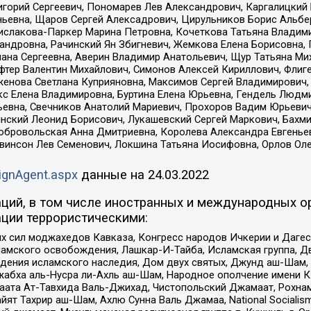
горий Сергеевич, Пономарев Лев Александрович, Каргалицкий 
ньевна, Щаров Сергей Алексадрович, Цирульников Борис Альбер
ислакова-Паркер Марина Петровна, Кочеткова Татьяна Владими
сандровна, Рачинский Ян Збигневич, Жемкова Елена Борисовна,
лана Сергеевна, Аверин Владимир Анатольевич, Щур Татьяна М
фтер Валентин Михайлович, Симонов Алексей Кириллович, Флиг
женова Светлана Куприяновна, Максимов Сергей Владимирович, 
кс Елена Владимировна, Буртина Елена Юрьевна, Гендель Людм
евна, Свечников Анатолий Мариевич, Прохоров Вадим Юрьевич
инский Леонид Борисович, Лукашевский Сергей Маркович, Бахм
Добровольская Анна Дмитриевна, Королева Александра Евгенье
евинсон Лев Семенович, Локшина Татьяна Иосифовна, Орлов Ол
ignAgent.aspx
данные на
24.03.2022
ций, в том числе иностранных и международных ор
ции террористическими:
ил моджахедов Кавказа, Конгресс народов Ичкерии и Дагеста
ламского освобождения, Лашкар-И-Тайба, Исламская группа, Дв
ения исламского наследия, Дом двух святых, Джунд аш-Шам, 
жабха аль-Нусра ли-Ахль аш-Шам, Народное ополчение имени К.
ата Ат-Тавхида Валь-Джихад, Чистопольский Джамаат, Рохнам
ят Тахрир аш-Шам, Ахлю Сунна Валь Джамаа, National Socialism