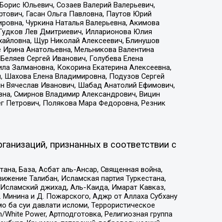
Борис Юльевич, Созаев Валерий Валерьевич,
тович, Гасан Ольга Павловна, Паутов Юрий
ровна, Чуркина Наталья Валерьевна, Акимова
 Гудков Лев Дмитриевич, Илларионова Юлия
ихайловна, Щур Николай Алексеевич, Блинушов
е Ирина Анатольевна, Мельникова Валентина
Беляев Сергей Иванович, Голубева Елена
ила Залмановна, Кокорина Екатерина Алексеевна,
, Шахова Елена Владимировна, Подузов Сергей
ин Вячеслав Иванович, Шабад Анатолий Ефимович,
вна, Смирнов Владимир Александрович, Вицин
ег Петрович, Полякова Мара Федоровна, Резник
ганизаций, признанных в соответствии с
на, База, Асбат аль-Ансар, Священная война,
ижение Талибан, Исламская партия Туркестана,
Исламский джихад, Аль-Каида, Имарат Кавказ,
 Минина и Д. Пожарского, Аджр от Аллаха Субхану
о ба суи давлати исломи, Террористическое
/White Power, Артподготовка, Религиозная группа