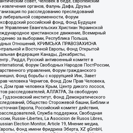
нтический совет, Человек в беде, Европейский
 извлечения органов, Фалунь Дафа, Друзья
рганизация по расследованию преследований
тр либеральной современности, Форум
 Оксфордский российский фонд, Фонд Будущее
е Управление Евангельских Христиан Украинской
еждународное христианское движение, Всемирный
людению за выборами, Республика Польша,
народных Отношений, КРИМСЬКА ПРАВОЗАХИСНА
ы Центральной и Восточной Европы, Фонд Открытой
иональная федерация Канады, Декабристы,
тр , Риддл, Русский антивоенный комитет в
nternational, Форум Свободных Народов ПостРоссии,
дарственного управления, Форум гражданского
рнешнл, Фонд борьбы с коррупцией Инк, Завет
прав человека Чернигов, Фонд Дом Прав Человека,
н, Дом прав человека Крым, Центр дикого лосося,
стов расследователей, АЛЛАТРА, За свободную
д, Гудзоновский институт, Фонд Демократического
сследований, Общество Сторожевой башни, Библии и
сточная Европа, Российский комитет действия,
-расследователей, Служба поддержки, Свободная
 Russie-Libertes, La Asocicion de Rusos Libres,
an Election Monitor, Article 19, Мнение медиа,
Европы, Фонд имени Фридриха Эберта, XZ gGmbH,