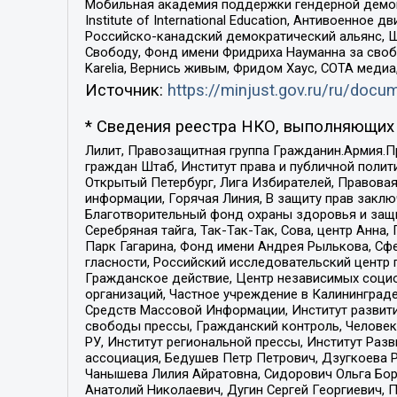
Мобильная академия поддержки гендерной демократи
Institute of International Education, Антивоенн
Российско-канадский демократический альянс, 
Свободу, Фонд имени Фридриха Науманна за свобо
Karelia, Вернись живым, Фридом Хаус, СОТА меди
Источник:
https://minjust.gov.ru/ru/doc
* Сведения реестра НКО, выполняющих 
Лилит, Правозащитная группа Гражданин.Армия.П
граждан Штаб, Институт права и публичной поли
Открытый Петербург, Лига Избирателей, Правова
информации, Горячая Линия, В защиту прав закл
Благотворительный фонд охраны здоровья и защи
Серебряная тайга, Так-Так-Так, Сова, центр Анн
Парк Гагарина, Фонд имени Андрея Рылькова, Сф
гласности, Российский исследовательский центр 
Гражданское действие, Центр независимых соци
организаций, Частное учреждение в Калининград
Средств Массовой Информации, Институт развити
свободы прессы, Гражданский контроль, Человек
РУ, Институт региональной прессы, Институт Ра
ассоциация, Бедушев Петр Петрович, Дзугкоева 
Чанышева Лилия Айратовна, Сидорович Ольга Бори
Анатолий Николаевич, Дугин Сергей Георгиевич, 