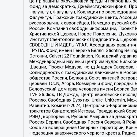
центр защиты окружающей среды и природных ресу
фонд за демократию, Джеймстаунский фонд, Прож
Фалуньгун, Фалуньгун, Коалиция по расследован
Фалуньгун, Пражский гражданский центр, Ассоци
русскоязычных европейцев, Немецко-русский об
России, Компания свободы информации, Проект М
Христианской Церкви, Новое Поколение, Духовн
Институт Саентологических Предприятий, Церков
СВОБОДНЫЙ ИДЕЛЬ-УРАЛ, Ассоциация развития ж
ГРУПА, Фонд имени Генриха Бёлля, Stichting Bellin
Эстонии, Calvert 22 Foundation, Канадский укра
Международный научный центр им Вудро Вильсона
Швеции, Проект Медуза, Фонд Андрея Сахарова, Ф
Солидарность с гражданским движением в России 
общества Россия, Беллона, Союз жителей острово
церквей TCCN, Агора, Всемирный фонд природы, B
Белорусский дом прав человека имени Бориса Зво
TVR Studios, ТВ Дождь, Центр европейских иссл
Россию, Свободная Бурятия, Uralic, UnKremlin, 
Развития, Комитет-2024, Центрально-Европейски
трактатов Свидетелей Иеговы, Гражданский Совет
РЭНД корпорейшн, Русская Америка за демократи
Россия Берлин, Свободная Россия Северный Рейн-В
Союз за возвращение Северных территорий, Крымско
Федерация анархического черного креста, Радио