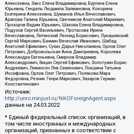
Алексеевна, Закс Елена Владимировна, Буртина Елена
Юрьевна, Гендель Людмила Залмановна, Кокорина
Екатерина Алексеевна, Шуманов Илья Вячеславович,
Арапова Галина Юрьевна, Свечников Анатолий Мариевич,
Прохоров Вадим Юрьевич, Шахова Елена Владимировна,
Подузов Сергей Васильевич, Протасова Ирина
Вячеславовна, Литинский Леонид Борисович, Лукашевский
Сергей Маркович, Бахмин Вячеслав Иванович, Шабад
Анатолий Ефимович, Сухих Дарья Николаевна, Орлов Олег
Петрович, Добровольская Анна Дмитриевна, Королева
Александра Евгеньевна, Смирнов Владимир
Александрович, Вицин Сергей Ефимович, Золотухин Борис
Андреевич, Левинсон Лев Семенович, Локшина Татьяна
Иосифовна, Орлов Олег Петрович, Полякова Мара
Федоровна, Резник Генри Маркович, Захаров Герман
Константинович
Источник:
http://unro.minjust.ru/NKOForeignAgent.aspx
данные на
24.03.2022
* Единый федеральный список организаций, в
том числе иностранных и международных
организаций, признанных в соответствии с