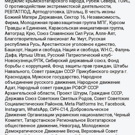
Меджлис крымскотатарского народа, Рубеж Севера, ТОЙС,
О противодействии экстремистской деятельности,
РЕВТАТПОД, Артподготовка, Штольц, В честь иконы
Божией Матери Державная, Сектор 16, Независимость,
Фирма, Молодежная правозащитная группа МПГ, Курсом
Правды и Единения, Каракольская инициативная группа,
Автоград Крю, Союз Славянских Сил Руси, Алля-Аят,
Благотворительный пансионат Ак Умут, Русская
республика Русь, Арестантское уголовное единство,
Башкорт, Нация и свобода, Нация и свобода, W.H.С., Фалунь
Дафа, Иртыш Ultras, Русский Патриотический клуб-
Новокузнецк/РПК, Сибирский державный союз, Фонд
борьбы с коррупцией, Фонд защиты прав граждан, Штабы
Навального, Совет граждан СССР Прикубанского округа г.
Краснодара, Мужское государство, Народное
объединение русского движения, Народное движение
Адат, Народный совет граждан РСФСР СССР
Архангельской области, Проект Штурм, Граждане СССР,
Держава Союз Советских Светлых Родов, Совет Советских
Социалистических Районов, Meta Platforms Inc, Facebook,
Instagram, WhatsApp, СИЧ-С14, Добровольческое
Движение Организации украинских националистов, Черный
Комитет, Татарстанское Региональное Всетатарское
общественное движение, Невоград, Молодежное
Демократическое Движение Весна, Верховный Совет