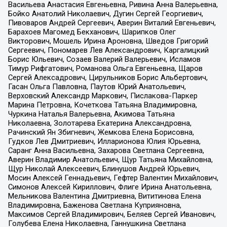
Васильева Анастасия Евгеньевна, Ривина Анна Валерьевна,
Бойко Анатолий Николаевич, Дугин Сергей Георгиевич,
Пивоваров Андрей Сергеевич, Аверин Виталий Евгеньевич,
Барахоев Магомед Бекханович, Шарипков Олег
Викторович, Мошель Ирина Ароновна, Шведов Григорий
Сергеевич, Пономарев Лев Александрович, Каргалицкий
Борис Юльевич, Созаев Валерий Валерьевич, Исламов
Тимур Рифгатович, Романова Ольга Евгеньевна, Щаров
Сергей Алексадрович, Цирульников Борис Альбертович,
Гасан Ольга Павловна, Паутов Юрий Анатольевич,
Верховский Александр Маркович, Пислакова-Паркер
Марина Петровна, Кочеткова Татьяна Владимировна,
Чуркина Наталья Валерьевна, Акимова Татьяна
Николаевна, Золотарева Екатерина Александровна,
Рачинский Ян Збигневич, Жемкова Елена Борисовна,
Гудков Лев Дмитриевич, Илларионова Юлия Юрьевна,
Саранг Анна Васильевна, Захарова Светлана Сергеевна,
Аверин Владимир Анатольевич, Щур Татьяна Михайловна,
Щур Николай Алексеевич, Блинушов Андрей Юрьевич,
Мосин Алексей Геннадьевич, Гефтер Валентин Михайлович,
Симонов Алексей Кириллович, Флиге Ирина Анатольевна,
Мельникова Валентина Дмитриевна, Вититинова Елена
Владимировна, Баженова Светлана Куприяновна,
Максимов Сергей Владимирович, Беляев Сергей Иванович,
Голубева Елена Николаевна, Ганнушкина Светлана