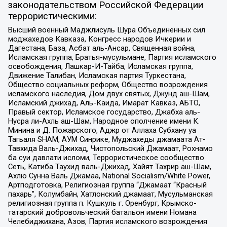
законодательством Российской Федерации
террористическими:
Высший военный Маджлисуль Шура Объединенных сил
моджахедов Кавказа, Конгресс народов Ичкерии и
Дагестана, База, Асбат аль-Ансар, Священная война,
Исламская группа, Братья-мусульмане, Партия исламского
освобождения, Лашкар-И-Тайба, Исламская группа,
Движение Талибан, Исламская партия Туркестана,
Общество социальных реформ, Общество возрождения
исламского наследия, Дом двух святых, Джунд аш-Шам,
Исламский джихад, Аль-Каида, Имарат Кавказ, АБТО,
Правый сектор, Исламское государство, Джабха аль-
Нусра ли-Ахль аш-Шам, Народное ополчение имени К.
Минина и Д. Пожарского, Аджр от Аллаха Субхану уа
Тагьаля SHAM, АУМ Синрике, Муджахеды джамаата Ат-
Тавхида Валь-Джихад, Чистопольский Джамаат, Рохнамо
ба суи давлати исломи, Террористическое сообщество
Сеть, Катиба Таухид валь-Джихад, Хайят Тахрир аш-Шам,
Ахлю Сунна Валь Джамаа, National Socialism/White Power,
Артподготовка, Религиозная группа “Джамаат “Красный
пахарь”, Колумбайн, Хатлонский джамаат, Мусульманская
религиозная группа п. Кушкуль г. Оренбург, Крымско-
татарский добровольческий батальон имени Номана
Челебиджихана, Азов, Партия исламского возрождения