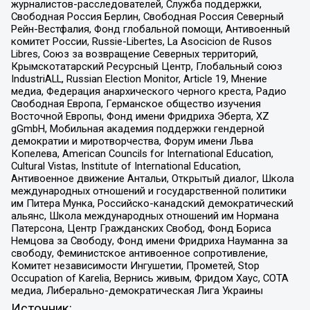
журналистов-расследователей, Служба поддержки,
Свободная Россия Берлин, Свободная Россия Северный
Рейн-Вестфалия, Фонд глобальной помощи, Антивоенный
комитет России, Russie-Libertes, La Asocicion de Rusos
Libres, Союз за возвращение Северных территорий,
Крымскотатарский Ресурсный Центр, Глобальный союз
IndustriALL, Russian Election Monitor, Article 19, Мнение
медиа, Федерация анархического черного креста, Радио
Свободная Европа, Германское общество изучения
Восточной Европы, Фонд имени Фридриха Эберта, XZ
gGmbH, Мобильная академия поддержки гендерной
демократии и миротворчества, Форум имени Льва
Копелева, American Councils for International Education,
Cultural Vistas, Institute of International Education,
Антивоенное движение Антальи, Открытый диалог, Школа
международных отношений и государственной политики
им Питера Мунка, Российско-канадский демократический
альянс, Школа международных отношений им Нормана
Патерсона, Центр Гражданских Свобод, Фонд Бориса
Немцова за Свободу, Фонд имени Фридриха Науманна за
свободу, Феминистское антивоенное сопротивление,
Комитет независимости Ингушетии, Прометей, Stop
Occupation of Karelia, Вернись живым, Фридом Хаус, СОТА
медиа, Либерально-демократическая Лига Украины
Источник: