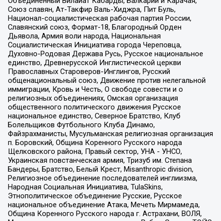
Объединенный Вилайат Кабарды, Балкарии и Карачая,
Союз славян, Ат-Такфир Валь-Хиджра, Пит Буль,
Национал-социалистическая рабочая партия России,
Славянский союз, Формат-18, Благородный Орден
Дьявола, Армия воли народа, Национальная
Социалистическая Инициатива города Череповца,
Духовно-Родовая Держава Русь, Русское национальное
единство, Древнерусской Инглистической церкви
Православных Староверов-Инглингов, Русский
общенациональный союз, Движение против нелегальной
иммиграции, Кровь и Честь, О свободе совести и о
религиозных объединениях, Омская организация
общественного политического движения Русское
национальное единство, Северное Братство, Клуб
Болельщиков Футбольного Клуба Динамо,
Файзрахманисты, Мусульманская религиозная организация
п. Боровский, Община Коренного Русского народа
Щелковского района, Правый сектор, УНА - УНСО,
Украинская повстанческая армия, Тризуб им. Степана
Бандеры, Братство, Белый Крест, Misanthropic division,
Религиозное объединение последователей инглиизма,
Народная Социальная Инициатива, TulaSkins,
Этнополитическое объединение Русские, Русское
национальное объединение Атака, Мечеть Мирмамеда,
Община Коренного Русского народа г. Астрахани, ВОЛЯ,