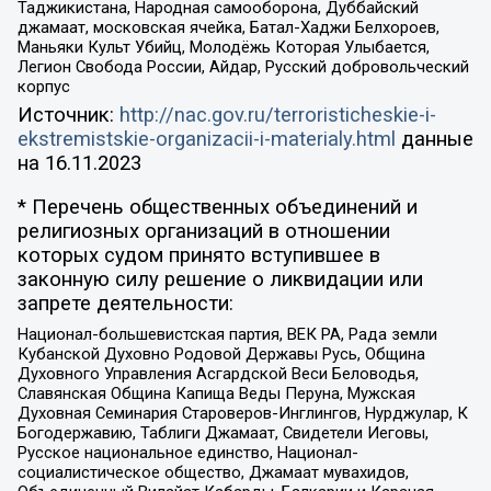
Таджикистана, Народная самооборона, Дуббайский
джамаат, московская ячейка, Батал-Хаджи Белхороев,
Маньяки Культ Убийц, Молодёжь Которая Улыбается,
Легион Свобода России, Айдар, Русский добровольческий
корпус
Источник:
http://nac.gov.ru/terroristicheskie-i-
ekstremistskie-organizacii-i-materialy.html
данные
на
16.11.2023
* Перечень общественных объединений и
религиозных организаций в отношении
которых судом принято вступившее в
законную силу решение о ликвидации или
запрете деятельности:
Национал-большевистская партия, ВЕК РА, Рада земли
Кубанской Духовно Родовой Державы Русь, Община
Духовного Управления Асгардской Веси Беловодья,
Славянская Община Капища Веды Перуна, Мужская
Духовная Семинария Староверов-Инглингов, Нурджулар, К
Богодержавию, Таблиги Джамаат, Свидетели Иеговы,
Русское национальное единство, Национал-
социалистическое общество, Джамаат мувахидов,