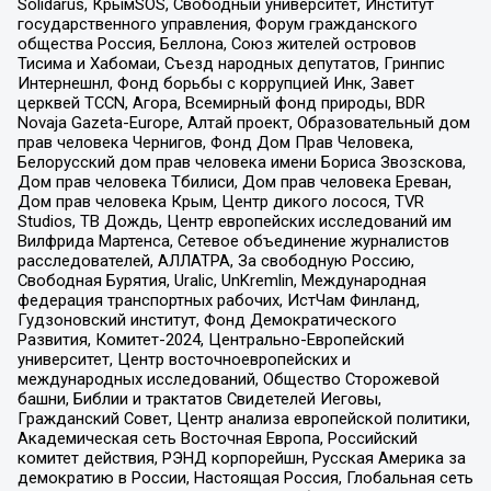
Solidarus, КрымSOS, Свободный университет, Институт
государственного управления, Форум гражданского
общества Россия, Беллона, Союз жителей островов
Тисима и Хабомаи, Съезд народных депутатов, Гринпис
Интернешнл, Фонд борьбы с коррупцией Инк, Завет
церквей TCCN, Агора, Всемирный фонд природы, BDR
Novaja Gazeta-Europe, Алтай проект, Образовательный дом
прав человека Чернигов, Фонд Дом Прав Человека,
Белорусский дом прав человека имени Бориса Звозскова,
Дом прав человека Тбилиси, Дом прав человека Ереван,
Дом прав человека Крым, Центр дикого лосося, TVR
Studios, ТВ Дождь, Центр европейских исследований им
Вилфрида Мартенса, Сетевое объединение журналистов
расследователей, АЛЛАТРА, За свободную Россию,
Свободная Бурятия, Uralic, UnKremlin, Международная
федерация транспортных рабочих, ИстЧам Финланд,
Гудзоновский институт, Фонд Демократического
Развития, Комитет-2024, Центрально-Европейский
университет, Центр восточноевропейских и
международных исследований, Общество Сторожевой
башни, Библии и трактатов Свидетелей Иеговы,
Гражданский Совет, Центр анализа европейской политики,
Академическая сеть Восточная Европа, Российский
комитет действия, РЭНД корпорейшн, Русская Америка за
демократию в России, Настоящая Россия, Глобальная сеть