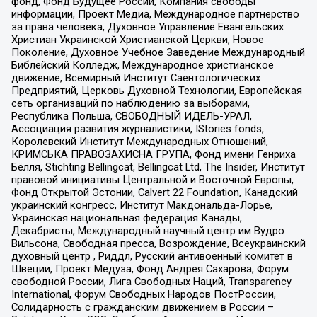
фонд, Фонд Будущее России, Компания свободы
информации, Проект Медиа, Международное партнерство
за права человека, Духовное Управление Евангельских
Христиан Украинской Христианской Церкви, Новое
Поколение, Духовное Учебное Заведение Международный
Библейский Колледж, Международное христианское
движение, Всемирный Институт Саентологических
Предприятий, Церковь Духовной Технологии, Европейская
сеть организаций по наблюдению за выборами,
Республика Польша, СВОБОДНЫЙ ИДЕЛЬ-УРАЛ,
Ассоциация развития журналистики, IStories fonds,
Королевский Институт Международных Отношений,
КРИМСЬКА ПРАВОЗАХИСНА ГРУПА, Фонд имени Генриха
Бёлля, Stichting Bellingcat, Bellingcat Ltd, The Insider, Институт
правовой инициативы Центральной и Восточной Европы,
Фонд Открытой Эстонии, Calvert 22 Foundation, Канадский
украинский конгресс, Институт Макдональда-Лорье,
Украинская национальная федерация Канады,
Декабристы, Международный научный центр им Вудро
Вильсона, Свободная пресса, Возрождение, Всеукраинский
духовный центр , Риддл, Русский антивоенный комитет в
Швеции, Проект Медуза, Фонд Андрея Сахарова, Форум
свободной России, Лига Свободных Наций, Transparеncy
International, Форум Свободных Народов ПостРоссии,
Солидарность с гражданским движением в России –