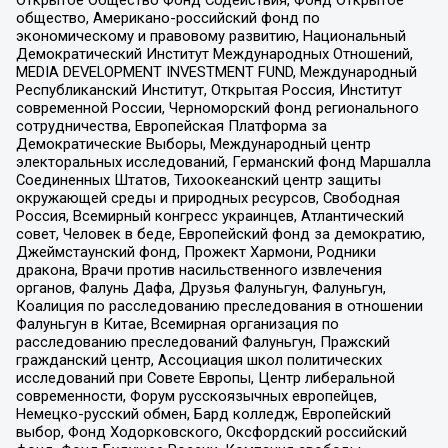
общество, Американо-российский фонд по
экономическому и правовому развитию, Национальный
Демократический Институт Международных Отношений,
MEDIA DEVELOPMENT INVESTMENT FUND, Международный
Республиканский Институт, Открытая Россия, Институт
современной России, Черноморский фонд регионального
сотрудничества, Европейская Платформа за
Демократические Выборы, Международный центр
электоральных исследований, Германский фонд Маршалла
Соединенных Штатов, Тихоокеанский центр защиты
окружающей среды и природных ресурсов, Свободная
Россия, Всемирный конгресс украинцев, Атлантический
совет, Человек в беде, Европейский фонд за демократию,
Джеймстаунский фонд, Прожект Хармони, Родники
дракона, Врачи против насильственного извлечения
органов, Фалунь Дафа, Друзья Фалуньгун, Фалуньгун,
Коалиция по расследованию преследования в отношении
Фалуньгун в Китае, Всемирная организация по
расследованию преследований Фалуньгун, Пражский
гражданский центр, Ассоциация школ политических
исследований при Совете Европы, Центр либеральной
современности, Форум русскоязычных европейцев,
Немецко-русский обмен, Бард колледж, Европейский
выбор, Фонд Ходорковского, Оксфордский российский