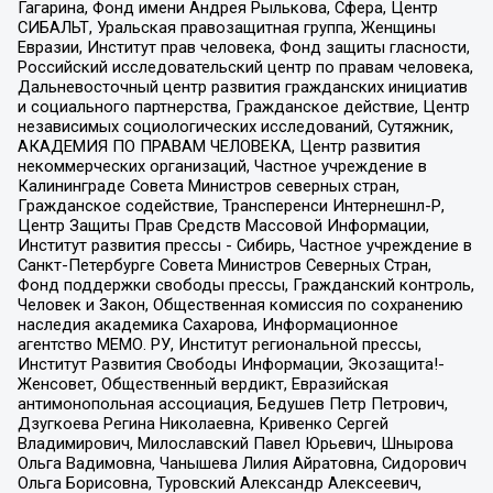
Гагарина, Фонд имени Андрея Рылькова, Сфера, Центр
СИБАЛЬТ, Уральская правозащитная группа, Женщины
Евразии, Институт прав человека, Фонд защиты гласности,
Российский исследовательский центр по правам человека,
Дальневосточный центр развития гражданских инициатив
и социального партнерства, Гражданское действие, Центр
независимых социологических исследований, Сутяжник,
АКАДЕМИЯ ПО ПРАВАМ ЧЕЛОВЕКА, Центр развития
некоммерческих организаций, Частное учреждение в
Калининграде Совета Министров северных стран,
Гражданское содействие, Трансперенси Интернешнл-Р,
Центр Защиты Прав Средств Массовой Информации,
Институт развития прессы - Сибирь, Частное учреждение в
Санкт-Петербурге Совета Министров Северных Стран,
Фонд поддержки свободы прессы, Гражданский контроль,
Человек и Закон, Общественная комиссия по сохранению
наследия академика Сахарова, Информационное
агентство МЕМО. РУ, Институт региональной прессы,
Институт Развития Свободы Информации, Экозащита!-
Женсовет, Общественный вердикт, Евразийская
антимонопольная ассоциация, Бедушев Петр Петрович,
Дзугкоева Регина Николаевна, Кривенко Сергей
Владимирович, Милославский Павел Юрьевич, Шнырова
Ольга Вадимовна, Чанышева Лилия Айратовна, Сидорович
Ольга Борисовна, Туровский Александр Алексеевич,