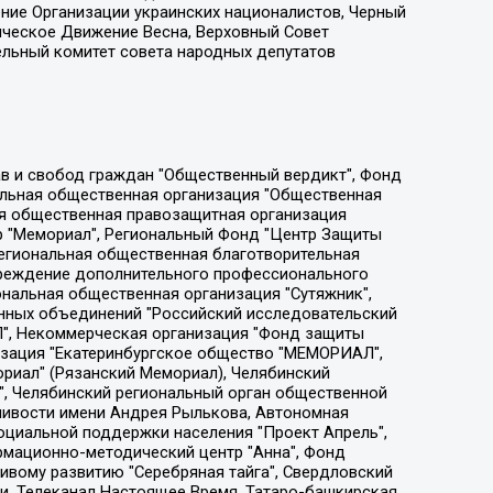
ение Организации украинских националистов, Черный
ическое Движение Весна, Верховный Совет
ельный комитет совета народных депутатов
ции социально-правовых программ "Лилит", Дальневосточное общественное движение "Маяк", Санкт-Петербургская ЛГБТ-инициативная группа "Выход", Инициативная группа ЛГБТ+ "Реверс", Алексеев Андрей Викторович, Бекбулатова Таисия Львовна, Беляев Иван Михайлович, Владыкина Елена Сергеевна, Гельман Марат Александрович, Никульшина Вероника Юрьевна, Толоконникова Надежда Андреевна, Шендерович Виктор Анатольевич, Общество с ограниченной ответственностью "Данное сообщение", Общество с ограниченной ответственностью Издательский дом "Новая глава", Айнбиндер Александра Александровна, Московский комьюнити-центр для ЛГБТ+инициатив, Благотворительный фонд развития филантропии, Deutsche Welle (Германия, Kurt-Schumacher-Strasse 3, 53113 Bonn), Борзунова Мария Михайловна, Воробьев Виктор Викторович, Голубева Анна Львовна, Константинова Алла Михайловна, Малкова Ирина Владимировна, Мурадов Мурад Абдулгалимович, Осетинская Елизавета Николаевна, Понасенков Евгений Николаевич, Ганапольский Матвей Юрьевич, Киселев Евгений Алексеевич, Борухович Ирина Григорьевна, Дремин Иван Тимофеевич, Дубровский Дмитрий Викторович, Красноярская региональная общественная организация поддержки и развития альтернативных образовательных технологий и межкультурных коммуникаций "ИНТЕРРА", Маяковская Екатерина Алексеевна, Фейгин Марк Захарович, Филимонов Андрей Викторович, Дзугкоева Регина Николаевна, Доброхотов Роман Александрович, Дудь Юрий Александрович, Елкин Сергей Владимирович, Кругликов Кирилл Игоревич, Сабунаева Мария Леонидовна, Семенов Алексей Владимирович, Шаинян Карен Багратович, Шульман Екатерина Михайловна, Асафьев Артур Валерьевич, Вахштайн Виктор Семенович, Венедиктов Алексей Алексеевич, Лушникова Екатерина Евгеньевна, Волков Леонид Михайлович, Невзоров Александр Глебович, Пархоменко Сергей Борисович, Сироткин Ярослав Николаевич, Кара-Мурза Владимир Владимирович, Баранова Наталья Владимировна, Гозман Леонид Яковлевич, Кагарлицкий Борис Юльевич, Климарев Михаил Валерьевич, Милов Владимир Станиславович, Автономная некоммерческая организация Краснодарский центр современного искусства "Типография", Моргенштерн Алишер Тагирович, Соболь Любовь Эдуардовна, Общество с ограниченной ответственностью "ЛИЗА НОРМ", Каспаров Гарри Кимович, Ходорковский Михаил Борисович, Общество с ограниченной ответственностью "Апрельские тезисы", Данилович Ирина Брониславовна, Кашин Олег Владимирович, Петров Николай Владимирович, Пивоваров Алексей Владимирович, Соколов Михаил Владимирович, Цветкова Юлия Владимировна, Чичваркин Евгений Александрович, Комитет против пыток/Команда против пыток, Общество с ограниченной ответственностью "Первый научный", Общество с ограниченной ответственностью "Вертолет и ко", Белоцерковская Вероника Борисовна, Кац Максим Евгеньевич, Лазарева Татьяна Юрьевна, Шаведдинов Руслан Табризович, Яшин Илья Валерьевич, Общество с ограниченной ответственностью "Иноагент ААВ", Алешковский Дмитрий Петрович, Альбац Евгения Марковна, Быков Дмитрий Львович, Галямина Юлия Евгеньевна, Лойко Сергей Леонидович, Мартынов Кирилл Константинович, Медведев Сергей Александрович, Крашенинников Федор Геннадиевич, Гордеева Катерина Вл