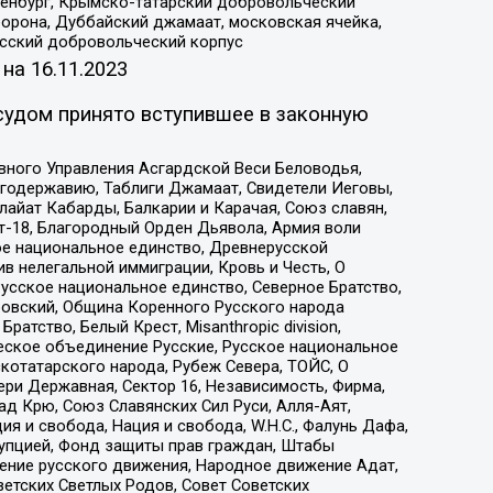
Оренбург, Крымско-татарский добровольческий
орона, Дуббайский джамаат, московская ячейка,
усский добровольческий корпус
 на
16.11.2023
судом принято вступившее в законную
вного Управления Асгардской Веси Беловодья,
годержавию, Таблиги Джамаат, Свидетели Иеговы,
айат Кабарды, Балкарии и Карачая, Союз славян,
т-18, Благородный Орден Дьявола, Армия воли
ое национальное единство, Древнерусской
 нелегальной иммиграции, Кровь и Честь, О
усское национальное единство, Северное Братство,
ровский, Община Коренного Русского народа
атство, Белый Крест, Misanthropic division,
еское объединение Русские, Русское национальное
котатарского народа, Рубеж Севера, ТОЙС, О
ри Державная, Сектор 16, Независимость, Фирма,
д Крю, Союз Славянских Сил Руси, Алля-Аят,
я и свобода, Нация и свобода, W.H.С., Фалунь Дафа,
рупцией, Фонд защиты прав граждан, Штабы
ение русского движения, Народное движение Адат,
етских Светлых Родов, Совет Советских