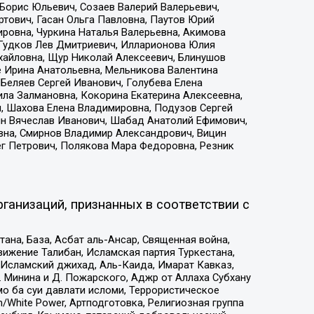
Борис Юльевич, Созаев Валерий Валерьевич,
тович, Гасан Ольга Павловна, Паутов Юрий
ровна, Чуркина Наталья Валерьевна, Акимова
 Гудков Лев Дмитриевич, Илларионова Юлия
ихайловна, Щур Николай Алексеевич, Блинушов
е Ирина Анатольевна, Мельникова Валентина
Беляев Сергей Иванович, Голубева Елена
ила Залмановна, Кокорина Екатерина Алексеевна,
, Шахова Елена Владимировна, Подузов Сергей
ин Вячеслав Иванович, Шабад Анатолий Ефимович,
вна, Смирнов Владимир Александрович, Вицин
ег Петрович, Полякова Мара Федоровна, Резник
ганизаций, признанных в соответствии с
на, База, Асбат аль-Ансар, Священная война,
ижение Талибан, Исламская партия Туркестана,
Исламский джихад, Аль-Каида, Имарат Кавказ,
 Минина и Д. Пожарского, Аджр от Аллаха Субхану
о ба суи давлати исломи, Террористическое
/White Power, Артподготовка, Религиозная группа