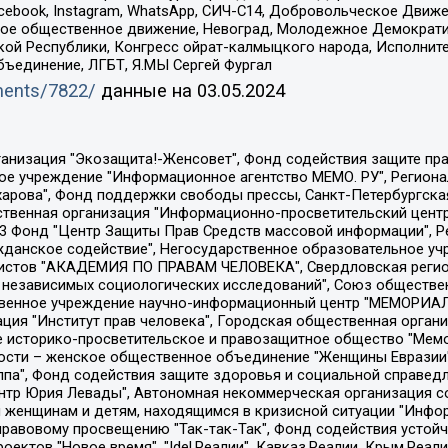
Facebook, Instagram, WhatsApp, СИЧ-С14, Добровольческое Движ
ское общественное движение, Невоград, Молодежное Демократ
ой Республики, Конгресс ойрат-калмыцкого народа, Исполнит
бъединение, ЛГБТ, Я.МЫ Сергей Фургал
uments/7822/
данные на
03.05.2024
Общество с ограниченной ответственностью "Радио Свободная Европа/Радио Свобода", Чешское информационное агентство "MEDIUM-ORIENT", Красноярская региональная общественная организация "Мы против СПИДа", Камалягин Денис Николаевич, Маркелов Сергей Евгеньевич, Пономарев Лев Александрович, Савицкая Людмила Алексеевна, Автономная некоммерческая организация "Центр по работе с проблемой насилия "НАСИЛИЮ.НЕТ", Межрегиональный профессиональный союз работников здравоохранения "Альянс врачей", Юридическое лицо, зарегистрированное в Латвийской Республике, SIA "Medusa Project" (регистрационный номер 40103797863, дата регистрации 10.06.2014), Некоммерческая организация "Фонд по борьбе с коррупцией", Автономная некоммерческая организация "Институт права и публичной политики", Баданин Роман Сергеевич, Гликин Максим Александрович, Железнова Мария Михайловна, Лукьянова Юлия Сергеевна, Маетная Елизавета Витальевна, Маняхин Петр Борисович, Чуракова Ольга Владимировна, Ярош Юлия Петровна, Юридическое лицо "The Insider SIA", зарегистрированное в Риге, Латвийская Республика (дата регистрации 26.06.2015), являющееся администратором доменного имени интернет-издания "The Insider SIA", https://theins.ru, Постернак Алексей Евгеньевич, Рубин Михаил Аркадьевич, Анин Роман Александрович, Юридическое лицо Istories fonds, зарегистрированное в Латвийской Республике (регистрационный номер 50008295751, дата регистрации 24.02.2020), Великовский Дмитрий Александрович, Долинина Ирина Николаевна, Мароховская Алеся Алексеевна, Шлейнов Роман Юрьевич, Шмагун Олеся Валентиновна, Общество с ограниченной ответственностью "Альтаир 2021", Общество с ограниченной ответственностью "Вега 2021", Общество с ограниченной ответственностью "Главный редактор 2021", Общество с ограниченной ответственностью "Ромашки монолит", Важенков Артем Валерьевич, Ивановская областная общественная организация "Центр гендерных исследований", Гурман Юрий Альбертович, Медиапроект "ОВД-Инфо", Егоров Владимир Владимирович, Жилинский Владимир Александрович, Общество с ограниченной ответственностью "ЗП", Иванова София Юрьевна, Карезина Инна Павловна, Кильтау Екатерина Викторовна, Петров Алексей Викторович, Пискунов Сергей Евгеньевич, Смирнов Сергей Сергеевич, Тихонов Михаил Сергеевич, Общество с ограниченной ответственностью "ЖУРНАЛИСТ-ИНОСТРАННЫЙ АГЕНТ", Арапова Галина Юрьевна, Вольтская Татьяна Анатольевна, Американская компания "Mason G.E.S. Anonymous Foundation" (США), являющаяся владельцем интернет-издания https://mnews.world/, Компания "Stichting Bellingcat", зарегистрированная в Нидерландах (дата регистрации 11.07.2018), Захаров Андрей Вячеславович, Клепиковская Екатерина Дмитриевна, Общество с ограниченной ответственностью "МЕМО", Перл Роман Александрович, Симонов Евгений Алексеевич, Соловьева Елена Анатольевна, Сотников Даниил Владимирович, Сурначева Елизавета Дмитриевна, Автономная некоммерческая организация по защите прав человека и информированию населения "Якутия – Наше Мнение", Общество с ограниченной ответственностью "Москоу диджитал медиа", с 26.01.2023 Общество с ограниченной ответственностью "Чайка Белые сады", Ветошкина Валерия Валерьевна, Заговора Максим Александрович, Межрегиональное общественное движение "Российская ЛГБТ - сеть", Оленичев Максим Владимирович, Павлов Иван Юрьевич, Скворцова Елена Сергеевна, Общество с ограниченной ответственностью "Как бы инагент", Кочетков Игорь Викторович, Общество с ограниченной ответственностью "Честные выборы", Еланчик Олег Александрович, Общество с ограниченной ответственностью "Нобелевский призыв", Гималова Регина Эмилевна, Григорьев Андрей Валерьевич, Григорьева Алина Александровна, Ассоциация по содействию защите прав призывников, альтернативнослужащих и военнослужащих "Правозащитная группа "Гражданин.Армия.Право", Хисамова Регина Фаритовна, Автономная некоммерческая организация по реализа