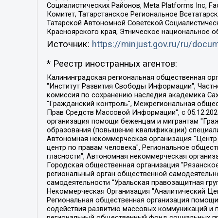
Социалистических Районов, Meta Platforms Inc, 
Комитет, Татарстанское Региональное Всетатар
Татарской Автономной Советской Социалистическ
Красноярского края, Этническое национальное о
Источник:
https://minjust.gov.ru/ru/doc
* Реестр иностранных агентов:
Калининградская региональная общественная организация "Экозащита!-Женсовет", Фонд содействия защите прав и свобод граждан "Общественный вердикт", Фонд "Институт Развития Свободы Информации", Частное учреждение "Информационное агентство МЕМО. РУ", Региональная общественная организация "Общественная комиссия по сохранению наследия академика Сахарова", Фонд поддержки свободы прессы, Санкт-Петербургская общественная правозащитная организация "Гражданский контроль", Межрегиональная общественная организация "Информационно-просветительский центр "Мемориал", Региональный Фонд "Центр Защиты Прав Средств Массовой Информации", с 05.12.2023 Фонд "Центр Защиты Прав Средств массовой информации", Региональная общественная благотворительная организация помощи беженцам и мигрантам "Гражданское содействие", Негосударственное образовательное учреждение дополнительного профессионального образования (повышение квалификации) специалистов "АКАДЕМИЯ ПО ПРАВАМ ЧЕЛОВЕКА", Свердловская региональная общественная организация "Сутяжник", Автономная некоммерческая организация "Центр независимых социологических исследований", Союз общественных объединений "Российский исследовательский центр по правам человека", Региональное общественное учреждение научно-информационный центр "МЕМОРИАЛ", Некоммерческая организация "Фонд защиты гласности", Автономная некоммерческая организация "Институт прав человека", Городская общественная организация "Екатеринбургское общество "МЕМОРИАЛ", Городская общественная организация "Рязанское историко-просветительское и правозащитное общество "Мемориал" (Рязанский Мемориал), Челябинский региональный орган общественной самодеятельности – женское общественное объединение "Женщины Евразии", Челябинский региональный орган общественной самодеятельности "Уральская правозащитная группа", Фонд содействия защите здоровья и социальной справедливости имени Андрея Рылькова, Автономная Некоммерческая Организация "Аналитический Центр Юрия Левады", Автономная некоммерческая организация социальной поддержки населения "Проект Апрель", Региональная общественная организация помощи женщинам и детям, находящимся в кризисной ситуации "Информационно-методический центр "Анна", Фонд содействия развитию массовых коммуникаций и правовому просвещению "Так-так-Так", Фонд содействия устойчивому развитию "Серебряная тайга", Свердловский региональный общественный фонд социальных проектов "Новое время", "Idel.Реалии", Кавказ.Реалии, Крым.Реалии, Телеканал Настоящее Время, Татаро-башкирская служба Радио Свобода (Azatliq Radiosi), Радио Свободная Европа/Радио Свобода (PCE/PC), "Сибирь.Реалии", "Фактограф", Благотворительный фонд помощи осужденным и их семьям, Автономная некоммерческая организация "Институт глобализации и социальных движений", Фонд "В защиту прав заключенных", Частное учреждение "Центр поддержки и содействия развитию средств массовой информации", Пензенский региональный общественный благотворительный фонд "Гражданский союз", "Север.Реалии", Некоммерческая организация Фонд "Правовая инициатива", 