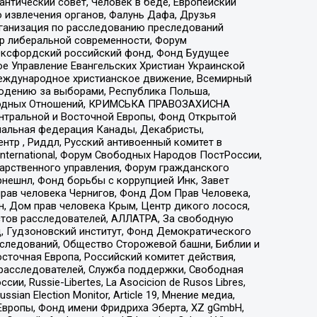
нтический совет, Человек в беде, Европейский
 извлечения органов, Фалунь Дафа, Друзья
рганизация по расследованию преследований
тр либеральной современности, Форум
 Оксфордский российский фонд, Фонд Будущее
е Управление Евангельских Христиан Украинской
еждународное христианское движение, Всемирный
людению за выборами, Республика Польша,
народных Отношений, КРИМСЬКА ПРАВОЗАХИСНА
ы Центральной и Восточной Европы, Фонд Открытой
иональная федерация Канады, Декабристы,
тр , Риддл, Русский антивоенный комитет в
nternational, Форум Свободных Народов ПостРоссии,
дарственного управления, Форум гражданского
рнешнл, Фонд борьбы с коррупцией Инк, Завет
прав человека Чернигов, Фонд Дом Прав Человека,
н, Дом прав человека Крым, Центр дикого лосося,
стов расследователей, АЛЛАТРА, За свободную
д, Гудзоновский институт, Фонд Демократического
сследований, Общество Сторожевой башни, Библии и
сточная Европа, Российский комитет действия,
-расследователей, Служба поддержки, Свободная
 Russie-Libertes, La Asocicion de Rusos Libres,
an Election Monitor, Article 19, Мнение медиа,
Европы, Фонд имени Фридриха Эберта, XZ gGmbH,