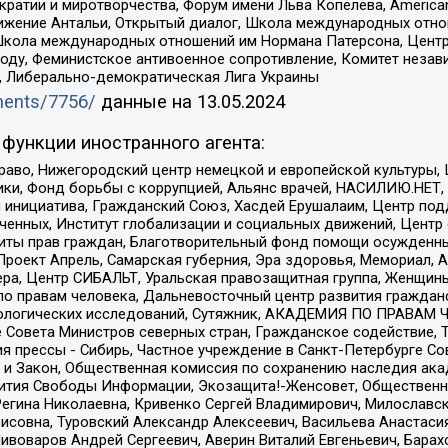
и и миротворчества, Форум имени Льва Копелева, American Counci
ое движение Антальи, Открытый диалог, Школа международных отн
Школа международных отношений им Нормана Патерсона, Центр
ду, Феминистское антивоенное сопротивление, Комитет независ
а, Либерально-демократическая Лига Украины
uments/7756/
данные на
13.05.2024
функции иностранного агента:
раво, Нижегородский центр немецкой и европейской культуры,
тики, Фонд борьбы с коррупцией, Альянс врачей, НАСИЛИЮ.НЕТ,
я инициатива, Гражданский Союз, Хасдей Ерушалаим, Центр по
юченных, Институт глобализации и социальных движений, Цент
ты прав граждан, Благотворительный фонд помощи осужденным
а, Проект Апрель, Самарская губерния, Эра здоровья, Мемориал
ера, Центр СИБАЛЬТ, Уральская правозащитная группа, Женщины
по правам человека, Дальневосточный центр развития гражданс
ологических исследований, Сутяжник, АКАДЕМИЯ ПО ПРАВАМ Ч
е Совета Министров северных стран, Гражданское содействие,
я прессы - Сибирь, Частное учреждение в Санкт-Петербурге С
 и Закон, Общественная комиссия по сохранению наследия ак
звития Свободы Информации, Экозащита!-Женсовет, Общественн
Регина Николаевна, Кривенко Сергей Владимирович, Милославс
совна, Туровский Александр Алексеевич, Васильева Анастасия
Пивоваров Андрей Сергеевич, Аверин Виталий Евгеньевич, Бара