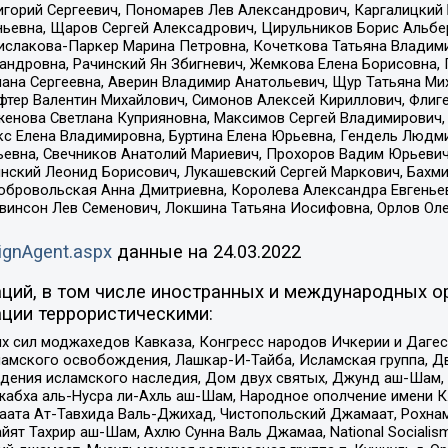
горий Сергеевич, Пономарев Лев Александрович, Каргалицкий 
ньевна, Щаров Сергей Алексадрович, Цирульников Борис Альбер
ислакова-Паркер Марина Петровна, Кочеткова Татьяна Владими
сандровна, Рачинский Ян Збигневич, Жемкова Елена Борисовна,
лана Сергеевна, Аверин Владимир Анатольевич, Щур Татьяна М
фтер Валентин Михайлович, Симонов Алексей Кириллович, Флиг
женова Светлана Куприяновна, Максимов Сергей Владимирович, 
кс Елена Владимировна, Буртина Елена Юрьевна, Гендель Людм
евна, Свечников Анатолий Мариевич, Прохоров Вадим Юрьевич
инский Леонид Борисович, Лукашевский Сергей Маркович, Бахм
Добровольская Анна Дмитриевна, Королева Александра Евгенье
евинсон Лев Семенович, Локшина Татьяна Иосифовна, Орлов Ол
ignAgent.aspx
данные на
24.03.2022
ций, в том числе иностранных и международных ор
ции террористическими:
ил моджахедов Кавказа, Конгресс народов Ичкерии и Дагеста
ламского освобождения, Лашкар-И-Тайба, Исламская группа, Дв
ения исламского наследия, Дом двух святых, Джунд аш-Шам, 
жабха аль-Нусра ли-Ахль аш-Шам, Народное ополчение имени К.
ата Ат-Тавхида Валь-Джихад, Чистопольский Джамаат, Рохнам
ят Тахрир аш-Шам, Ахлю Сунна Валь Джамаа, National Socialism