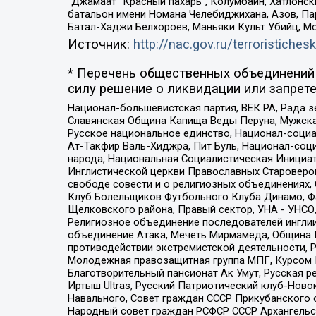
“Джамаат “Красный пахарь”, Колумбайн, Хатлонск
батальон имени Номана Челебиджихана, Азов, Па
Батал-Хаджи Белхороев, Маньяки Культ Убийц, М
Источник:
http://nac.gov.ru/terroristichesk
* Перечень общественных объединений 
силу решение о ликвидации или запрете
Национал-большевистская партия, ВЕК РА, Рада 
Славянская Община Капища Веды Перуна, Мужская
Русское национальное единство, Национал-социа
Ат-Такфир Валь-Хиджра, Пит Буль, Национал-соц
народа, Национальная Социалистическая Инициат
Инглистической церкви Православных Староверов
свободе совести и о религиозных объединениях,
Клуб Болельщиков Футбольного Клуба Динамо, Фа
Щелковского района, Правый сектор, УНА - УНСО, У
Религиозное объединение последователей инглии
объединение Атака, Мечеть Мирмамеда, Община К
противодействии экстремистской деятельности, 
Молодежная правозащитная группа МПГ, Курсом П
Благотворительный пансионат Ак Умут, Русская ре
Иртыш Ultras, Русский Патриотический клуб-Нов
Навального, Совет граждан СССР Прикубанского 
Народный совет граждан РСФСР СССР Архангельск