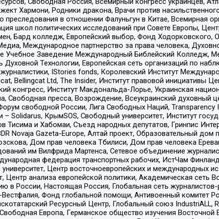
рсов, Свободная Россия, Всемирный конгресс украинцев, Атла
ект Хармони, Родники дракона, Врачи против насильственного
ию преследования в отношении Фалуньгун в Китае, Всемирная о
ация школ политических исследований при Совете Европы, Цен
мен, Бард колледж, Европейский выбор, Фонд Ходорковского,
едиа, Международное партнерство за права человека, Духовно
ое Учебное Заведение Международный Библейский Колледж, М
ь Духовной Технологии, Европейская сеть организаций по наб
урналистики, IStories fonds, Королевский Институт Между
gcat, Bellingcat Ltd, The Insider, Институт правовой инициатив
инский конгресс, Институт Макдональда-Лорье, Украинская нац
, Свободная пресса, Возрождение, Всеукраинский духовный цен
орум свободной России, Лига Свободных Наций, Transparеncy I
– Solidarus, КрымSOS, Свободный университет, Институт госу
в Тисима и Хабомаи, Съезд народных депутатов, Гринпис Инте
DR Novaja Gazeta-Europe, Алтай проект, Образовательный дом 
зскова, Дом прав человека Тбилиси, Дом прав человека Ерева
едований им Вилфрида Мартенса, Сетевое объединение журнали
Международная федерация транспортных рабочих, ИстЧам Финлан
й университет, Центр восточноевропейских и международных и
, Центр анализа европейской политики, Академическая сеть Во
ю в России, Настоящая Россия, Глобальная сеть журналистов
естфалия, Фонд глобальной помощи, Антивоенный комитет России,
татарский Ресурсный Центр, Глобальный союз IndustriALL, Russi
 Свободная Европа, Германское общество изучения Восточной 