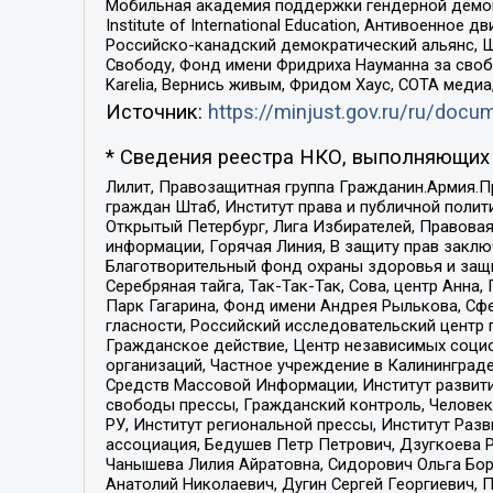
Мобильная академия поддержки гендерной демократи
Institute of International Education, Антивоенн
Российско-канадский демократический альянс, 
Свободу, Фонд имени Фридриха Науманна за свобо
Karelia, Вернись живым, Фридом Хаус, СОТА меди
Источник:
https://minjust.gov.ru/ru/doc
* Сведения реестра НКО, выполняющих 
Лилит, Правозащитная группа Гражданин.Армия.П
граждан Штаб, Институт права и публичной поли
Открытый Петербург, Лига Избирателей, Правова
информации, Горячая Линия, В защиту прав закл
Благотворительный фонд охраны здоровья и защи
Серебряная тайга, Так-Так-Так, Сова, центр Анн
Парк Гагарина, Фонд имени Андрея Рылькова, Сф
гласности, Российский исследовательский центр 
Гражданское действие, Центр независимых соци
организаций, Частное учреждение в Калининград
Средств Массовой Информации, Институт развити
свободы прессы, Гражданский контроль, Человек
РУ, Институт региональной прессы, Институт Ра
ассоциация, Бедушев Петр Петрович, Дзугкоева 
Чанышева Лилия Айратовна, Сидорович Ольга Бори
Анатолий Николаевич, Дугин Сергей Георгиевич, 