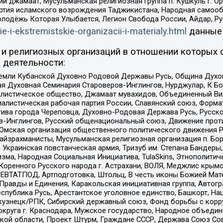
ий джамаат, Мусульманская религиозная группа п. Кушкуль г. 
ртия исламского возрождения Таджикистана, Народная самооб
олодёжь Которая Улыбается, Легион Свобода России, Айдар, Р
ie-i-ekstremistskie-organizacii-i-materialy.html
данные
и религиозных организаций в отношении которых 
 деятельности:
земли Кубанской Духовно Родовой Державы Русь, Община Духо
 Духовная Семинария Староверов-Инглингов, Нурджулар, К Бо
листическое общество, Джамаат мувахидов, Объединенный Вил
иалистическая рабочая партия России, Славянский союз, Форма
ива города Череповца, Духовно-Родовая Держава Русь, Русск
-Инглингов, Русский общенациональный союз, Движение против
 Омская организация общественного политического движения Р
йзрахманисты, Мусульманская религиозная организация п. Бо
краинская повстанческая армия, Тризуб им. Степана Бандеры, Бр
зма, Народная Социальная Инициатива, TulaSkins, Этнополитич
оренного Русского народа г. Астрахани, ВОЛЯ, Меджлис крымс
РЕВТАТПОД, Артподготовка, Штольц, В честь иконы Божией Мате
равды и Единения, Каракольская инициативная группа, Автогра
спублика Русь, Арестантское уголовное единство, Башкорт, Наци
окузнецк/РПК, Сибирский державный союз, Фонд борьбы с кор
округа г. Краснодара, Мужское государство, Народное объедин
ой области, Проект Штурм, Граждане СССР, Держава Союз Сов