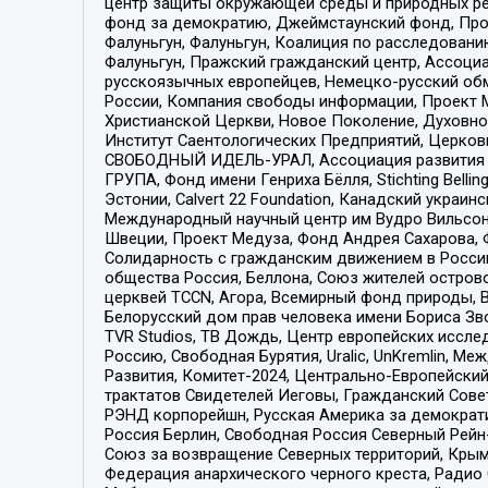
центр защиты окружающей среды и природных ресу
фонд за демократию, Джеймстаунский фонд, Прож
Фалуньгун, Фалуньгун, Коалиция по расследован
Фалуньгун, Пражский гражданский центр, Ассоци
русскоязычных европейцев, Немецко-русский об
России, Компания свободы информации, Проект М
Христианской Церкви, Новое Поколение, Духовн
Институт Саентологических Предприятий, Церков
СВОБОДНЫЙ ИДЕЛЬ-УРАЛ, Ассоциация развития ж
ГРУПА, Фонд имени Генриха Бёлля, Stichting Bellin
Эстонии, Calvert 22 Foundation, Канадский укра
Международный научный центр им Вудро Вильсона
Швеции, Проект Медуза, Фонд Андрея Сахарова, Ф
Солидарность с гражданским движением в России 
общества Россия, Беллона, Союз жителей острово
церквей TCCN, Агора, Всемирный фонд природы, B
Белорусский дом прав человека имени Бориса Зво
TVR Studios, ТВ Дождь, Центр европейских иссл
Россию, Свободная Бурятия, Uralic, UnKremlin, 
Развития, Комитет-2024, Центрально-Европейски
трактатов Свидетелей Иеговы, Гражданский Совет
РЭНД корпорейшн, Русская Америка за демократи
Россия Берлин, Свободная Россия Северный Рейн-В
Союз за возвращение Северных территорий, Крымско
Федерация анархического черного креста, Радио