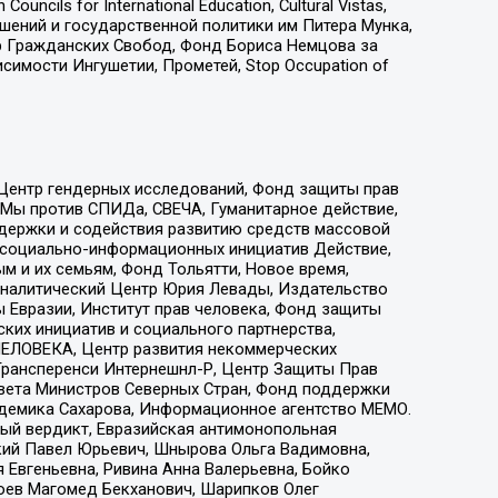
ls for International Education, Cultural Vistas,
ошений и государственной политики им Питера Мунка,
 Гражданских Свобод, Фонд Бориса Немцова за
имости Ингушетии, Прометей, Stop Occupation of
 Центр гендерных исследований, Фонд защиты прав
 Мы против СПИДа, СВЕЧА, Гуманитарное действие,
ддержки и содействия развитию средств массовой
р социально-информационных инициатив Действие,
 и их семьям, Фонд Тольятти, Новое время,
, Аналитический Центр Юрия Левады, Издательство
 Евразии, Институт прав человека, Фонд защиты
ких инициатив и социального партнерства,
ЕЛОВЕКА, Центр развития некоммерческих
 Трансперенси Интернешнл-Р, Центр Защиты Прав
овета Министров Северных Стран, Фонд поддержки
адемика Сахарова, Информационное агентство МЕМО.
ый вердикт, Евразийская антимонопольная
кий Павел Юрьевич, Шнырова Ольга Вадимовна,
 Евгеньевна, Ривина Анна Валерьевна, Бойко
хоев Магомед Бекханович, Шарипков Олег