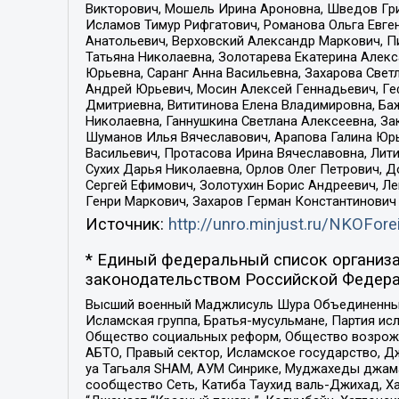
Викторович, Мошель Ирина Ароновна, Шведов Гри
Исламов Тимур Рифгатович, Романова Ольга Евге
Анатольевич, Верховский Александр Маркович, П
Татьяна Николаевна, Золотарева Екатерина Алек
Юрьевна, Саранг Анна Васильевна, Захарова Свет
Андрей Юрьевич, Мосин Алексей Геннадьевич, Ге
Дмитриевна, Вититинова Елена Владимировна, Ба
Николаевна, Ганнушкина Светлана Алексеевна, За
Шуманов Илья Вячеславович, Арапова Галина Юрь
Васильевич, Протасова Ирина Вячеславовна, Лит
Сухих Дарья Николаевна, Орлов Олег Петрович, 
Сергей Ефимович, Золотухин Борис Андреевич, Л
Генри Маркович, Захаров Герман Константинович
Источник:
http://unro.minjust.ru/NKOFore
* Единый федеральный список организа
законодательством Российской Федера
Высший военный Маджлисуль Шура Объединенных с
Исламская группа, Братья-мусульмане, Партия ис
Общество социальных реформ, Общество возрожд
АБТО, Правый сектор, Исламское государство, Д
уа Тагьаля SHAM, АУМ Синрике, Муджахеды джама
сообщество Сеть, Катиба Таухид валь-Джихад, Хай