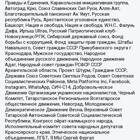
Правды и Единения, Каракольская инициативная группа,
Автоград Крю, Союз Славянских Сил Руси, Алля-Аят,
Благотворительный пансионат Ак Умут, Русская
республика Русь, Арестантское уголовное единство,
Башкорт, Нация и свобода, Нация и свобода, W.H.С., Фалунь
Дафа, Иртыш Ultras, Русский Патриотический клуб-
Новокузнецк/РПК, Сибирский державный союз, Фонд
борьбы с коррупцией, Фонд защиты прав граждан, Штабы
Навального, Совет граждан СССР Прикубанского округа г.
Краснодара, Мужское государство, Народное
объединение русского движения, Народное движение
Адат, Народный совет граждан РСФСР СССР
Архангельской области, Проект Штурм, Граждане СССР,
Держава Союз Советских Светлых Родов, Совет Советских
Социалистических Районов, Meta Platforms Inc, Facebook,
Instagram, WhatsApp, СИЧ-С14, Добровольческое
Движение Организации украинских националистов, Черный
Комитет, Татарстанское Региональное Всетатарское
общественное движение, Невоград, Молодежное
Демократическое Движение Весна, Верховный Совет
Татарской Автономной Советской Социалистической
Республики, Конгресс ойрат-калмыцкого народа,
Исполнительный комитет совета народных депутатов
Красноярского края, Этническое национальное
объединение, ЛГБТ, Я.МЫ Сергей Фургал