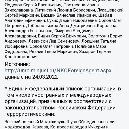
Подузов Сергей Васильевич, Протасова Ирина
Вячеславовна, Литинский Леонид Борисович, Лукашевский
Сергей Маркович, Бахмин Вячеслав Иванович, Шабад
Анатолий Ефимович, Сухих Дарья Николаевна, Орлов Олег
Петрович, Добровольская Анна Дмитриевна, Королева
Александра Евгеньевна, Смирнов Владимир
Александрович, Вицин Сергей Ефимович, Золотухин Борис
Андреевич, Левинсон Лев Семенович, Локшина Татьяна
Иосифовна, Орлов Олег Петрович, Полякова Мара
Федоровна, Резник Генри Маркович, Захаров Герман
Константинович
Источник:
http://unro.minjust.ru/NKOForeignAgent.aspx
данные на
24.03.2022
* Единый федеральный список организаций, в
том числе иностранных и международных
организаций, признанных в соответствии с
законодательством Российской Федерации
террористическими:
Высший военный Маджлисуль Шура Объединенных сил
моджахедов Кавказа, Конгресс народов Ичкерии и