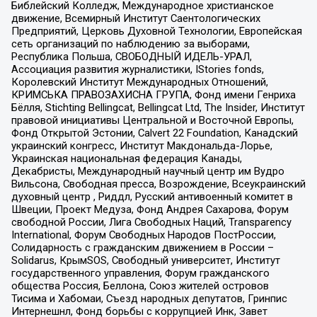
Библейский Колледж, Международное христианское
движение, Всемирный Институт Саентологических
Предприятий, Церковь Духовной Технологии, Европейская
сеть организаций по наблюдению за выборами,
Республика Польша, СВОБОДНЫЙ ИДЕЛЬ-УРАЛ,
Ассоциация развития журналистики, IStories fonds,
Королевский Институт Международных Отношений,
КРИМСЬКА ПРАВОЗАХИСНА ГРУПА, Фонд имени Генриха
Бёлля, Stichting Bellingcat, Bellingcat Ltd, The Insider, Институт
правовой инициативы Центральной и Восточной Европы,
Фонд Открытой Эстонии, Calvert 22 Foundation, Канадский
украинский конгресс, Институт Макдональда-Лорье,
Украинская национальная федерация Канады,
Декабристы, Международный научный центр им Вудро
Вильсона, Свободная пресса, Возрождение, Всеукраинский
духовный центр , Риддл, Русский антивоенный комитет в
Швеции, Проект Медуза, Фонд Андрея Сахарова, Форум
свободной России, Лига Свободных Наций, Transparеncy
International, Форум Свободных Народов ПостРоссии,
Солидарность с гражданским движением в России –
Solidarus, КрымSOS, Свободный университет, Институт
государственного управления, Форум гражданского
общества Россия, Беллона, Союз жителей островов
Тисима и Хабомаи, Съезд народных депутатов, Гринпис
Интернешнл, Фонд борьбы с коррупцией Инк, Завет