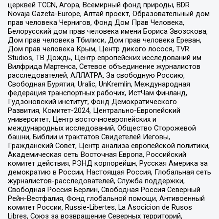
церквей TCCN, Агора, Всемирный фонд природы, BDR
Novaja Gazeta-Europe, Алтай проект, Образовательный дом
прав человека Чернигов, Фонд Дом Прав Человека,
Белорусский дом прав человека имени Бориса Звозскова,
Дом прав человека Тбилиси, Дом прав человека Ереван,
Дом прав человека Крым, Центр дикого лосося, TVR
Studios, ТВ Дождь, Центр европейских исследований им
Вилфрида Мартенса, Сетевое объединение журналистов
расследователей, АЛЛАТРА, За свободную Россию,
Свободная Бурятия, Uralic, UnKremlin, Международная
федерация транспортных рабочих, ИстЧам Финланд,
Гудзоновский институт, Фонд Демократического
Развития, Комитет-2024, Центрально-Европейский
университет, Центр восточноевропейских и
международных исследований, Общество Сторожевой
башни, Библии и трактатов Свидетелей Иеговы,
Гражданский Совет, Центр анализа европейской политики,
Академическая сеть Восточная Европа, Российский
комитет действия, РЭНД корпорейшн, Русская Америка за
демократию в России, Настоящая Россия, Глобальная сеть
журналистов-расследователей, Служба поддержки,
Свободная Россия Берлин, Свободная Россия Северный
Рейн-Вестфалия, Фонд глобальной помощи, Антивоенный
комитет России, Russie-Libertes, La Asocicion de Rusos
Libres, Союз за возвращение Северных территорий,