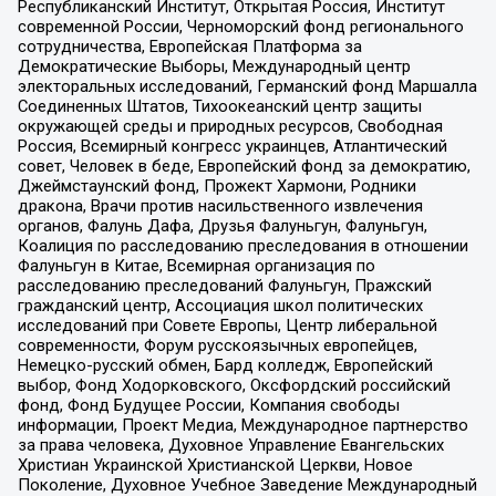
Республиканский Институт, Открытая Россия, Институт
современной России, Черноморский фонд регионального
сотрудничества, Европейская Платформа за
Демократические Выборы, Международный центр
электоральных исследований, Германский фонд Маршалла
Соединенных Штатов, Тихоокеанский центр защиты
окружающей среды и природных ресурсов, Свободная
Россия, Всемирный конгресс украинцев, Атлантический
совет, Человек в беде, Европейский фонд за демократию,
Джеймстаунский фонд, Прожект Хармони, Родники
дракона, Врачи против насильственного извлечения
органов, Фалунь Дафа, Друзья Фалуньгун, Фалуньгун,
Коалиция по расследованию преследования в отношении
Фалуньгун в Китае, Всемирная организация по
расследованию преследований Фалуньгун, Пражский
гражданский центр, Ассоциация школ политических
исследований при Совете Европы, Центр либеральной
современности, Форум русскоязычных европейцев,
Немецко-русский обмен, Бард колледж, Европейский
выбор, Фонд Ходорковского, Оксфордский российский
фонд, Фонд Будущее России, Компания свободы
информации, Проект Медиа, Международное партнерство
за права человека, Духовное Управление Евангельских
Христиан Украинской Христианской Церкви, Новое
Поколение, Духовное Учебное Заведение Международный