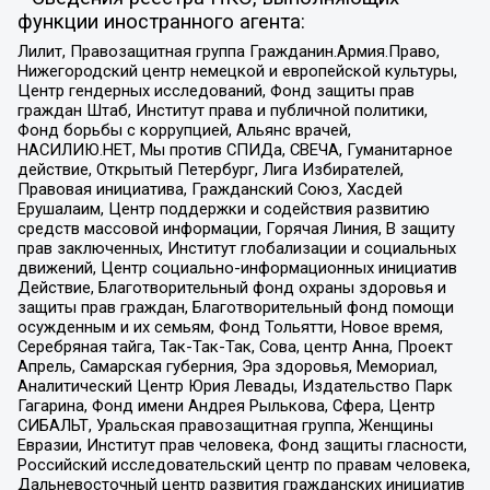
функции иностранного агента:
Лилит, Правозащитная группа Гражданин.Армия.Право,
Нижегородский центр немецкой и европейской культуры,
Центр гендерных исследований, Фонд защиты прав
граждан Штаб, Институт права и публичной политики,
Фонд борьбы с коррупцией, Альянс врачей,
НАСИЛИЮ.НЕТ, Мы против СПИДа, СВЕЧА, Гуманитарное
действие, Открытый Петербург, Лига Избирателей,
Правовая инициатива, Гражданский Союз, Хасдей
Ерушалаим, Центр поддержки и содействия развитию
средств массовой информации, Горячая Линия, В защиту
прав заключенных, Институт глобализации и социальных
движений, Центр социально-информационных инициатив
Действие, Благотворительный фонд охраны здоровья и
защиты прав граждан, Благотворительный фонд помощи
осужденным и их семьям, Фонд Тольятти, Новое время,
Серебряная тайга, Так-Так-Так, Сова, центр Анна, Проект
Апрель, Самарская губерния, Эра здоровья, Мемориал,
Аналитический Центр Юрия Левады, Издательство Парк
Гагарина, Фонд имени Андрея Рылькова, Сфера, Центр
СИБАЛЬТ, Уральская правозащитная группа, Женщины
Евразии, Институт прав человека, Фонд защиты гласности,
Российский исследовательский центр по правам человека,
Дальневосточный центр развития гражданских инициатив