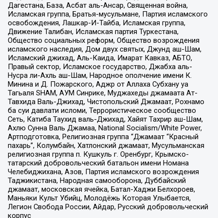
Дагестана, База, Асбат аль-Ансар, Священная война,
Исламская группа, Братья-мусульмане, Партия исламского
освобождения, Лашкар-И-Тайба, Исламская группа,
Движение Талибан, Исламская партия Туркестана,
Общество социальных реформ, Общество возрождения
исламского наследия, Дом двух святых, Джунд аш-Шам,
Исламский джихад, Аль-Каида, Имарат Кавказ, АБТО,
Правый сектор, Исламское государство, Джабха аль-
Нусра ли-Ахль аш-Шам, Народное ополчение имени К.
Минина и Д. Пожарского, Аджр от Аллаха Субхану уа
Тагьаля SHAM, АУМ Синрике, Муджахеды джамаата Ат-
Тавхида Валь-Джихад, Чистопольский Джамаат, Рохнамо
ба суи давлати исломи, Террористическое сообщество
Сеть, Катиба Таухид валь-Джихад, Хайят Тахрир аш-Шам,
Ахлю Сунна Валь Джамаа, National Socialism/White Power,
Артподготовка, Религиозная группа “Джамаат “Красный
пахарь”, Колумбайн, Хатлонский джамаат, Мусульманская
религиозная группа п. Кушкуль г. Оренбург, Крымско-
татарский добровольческий батальон имени Номана
Челебиджихана, Азов, Партия исламского возрождения
Таджикистана, Народная самооборона, Дуббайский
джамаат, московская ячейка, Батал-Хаджи Белхороев,
Маньяки Культ Убийц, Молодёжь Которая Улыбается,
Легион Свобода России, Айдар, Русский добровольческий
корпус