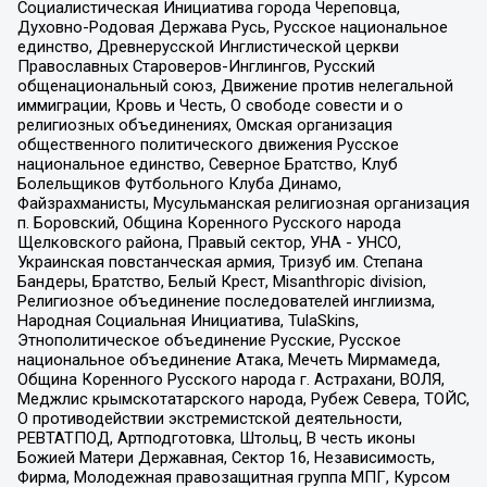
Социалистическая Инициатива города Череповца,
Духовно-Родовая Держава Русь, Русское национальное
единство, Древнерусской Инглистической церкви
Православных Староверов-Инглингов, Русский
общенациональный союз, Движение против нелегальной
иммиграции, Кровь и Честь, О свободе совести и о
религиозных объединениях, Омская организация
общественного политического движения Русское
национальное единство, Северное Братство, Клуб
Болельщиков Футбольного Клуба Динамо,
Файзрахманисты, Мусульманская религиозная организация
п. Боровский, Община Коренного Русского народа
Щелковского района, Правый сектор, УНА - УНСО,
Украинская повстанческая армия, Тризуб им. Степана
Бандеры, Братство, Белый Крест, Misanthropic division,
Религиозное объединение последователей инглиизма,
Народная Социальная Инициатива, TulaSkins,
Этнополитическое объединение Русские, Русское
национальное объединение Атака, Мечеть Мирмамеда,
Община Коренного Русского народа г. Астрахани, ВОЛЯ,
Меджлис крымскотатарского народа, Рубеж Севера, ТОЙС,
О противодействии экстремистской деятельности,
РЕВТАТПОД, Артподготовка, Штольц, В честь иконы
Божией Матери Державная, Сектор 16, Независимость,
Фирма, Молодежная правозащитная группа МПГ, Курсом