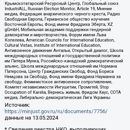
Крымскотатарский Ресурсный Центр, Глобальный союз
IndustriALL, Russian Election Monitor, Article 19, Мнение
медиа, Федерация анархического черного креста, Радио
Свободная Европа, Германское общество изучения
Восточной Европы, Фонд имени Фридриха Эберта, XZ
gGmbH, Мобильная академия поддержки гендерной
демократии и миротворчества, Форум имени Льва
Копелева, American Councils for International Education,
Cultural Vistas, Institute of International Education,
Антивоенное движение Антальи, Открытый диалог, Школа
международных отношений и государственной политики
им Питера Мунка, Российско-канадский демократический
альянс, Школа международных отношений им Нормана
Патерсона, Центр Гражданских Свобод, Фонд Бориса
Немцова за Свободу, Фонд имени Фридриха Науманна за
свободу, Феминистское антивоенное сопротивление,
Комитет независимости Ингушетии, Прометей, Stop
Occupation of Karelia, Вернись живым, Фридом Хаус, СОТА
медиа, Либерально-демократическая Лига Украины
Источник:
https://minjust.gov.ru/ru/documents/7756/
данные на
13.05.2024
* Сведения реестра НКО, выполняющих