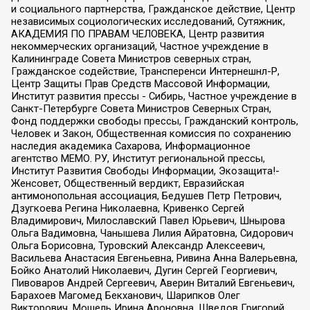
и социального партнерства, Гражданское действие, Центр
независимых социологических исследований, Сутяжник,
АКАДЕМИЯ ПО ПРАВАМ ЧЕЛОВЕКА, Центр развития
некоммерческих организаций, Частное учреждение в
Калининграде Совета Министров северных стран,
Гражданское содействие, Трансперенси Интернешнл-Р,
Центр Защиты Прав Средств Массовой Информации,
Институт развития прессы - Сибирь, Частное учреждение в
Санкт-Петербурге Совета Министров Северных Стран,
Фонд поддержки свободы прессы, Гражданский контроль,
Человек и Закон, Общественная комиссия по сохранению
наследия академика Сахарова, Информационное
агентство МЕМО. РУ, Институт региональной прессы,
Институт Развития Свободы Информации, Экозащита!-
Женсовет, Общественный вердикт, Евразийская
антимонопольная ассоциация, Бедушев Петр Петрович,
Дзугкоева Регина Николаевна, Кривенко Сергей
Владимирович, Милославский Павел Юрьевич, Шнырова
Ольга Вадимовна, Чанышева Лилия Айратовна, Сидорович
Ольга Борисовна, Туровский Александр Алексеевич,
Васильева Анастасия Евгеньевна, Ривина Анна Валерьевна,
Бойко Анатолий Николаевич, Дугин Сергей Георгиевич,
Пивоваров Андрей Сергеевич, Аверин Виталий Евгеньевич,
Барахоев Магомед Бекханович, Шарипков Олег
Викторович, Мошель Ирина Ароновна, Шведов Григорий