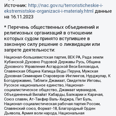
Источник:
http://nac.gov.ru/terroristicheskie-i-
ekstremistskie-organizacii-i-materialy.html
данные
на
16.11.2023
* Перечень общественных объединений и
религиозных организаций в отношении
которых судом принято вступившее в
законную силу решение о ликвидации или
запрете деятельности:
Национал-большевистская партия, ВЕК РА, Рада земли
Кубанской Духовно Родовой Державы Русь, Община
Духовного Управления Асгардской Веси Беловодья,
Славянская Община Капища Веды Перуна, Мужская
Духовная Семинария Староверов-Инглингов, Нурджулар, К
Богодержавию, Таблиги Джамаат, Свидетели Иеговы,
Русское национальное единство, Национал-
социалистическое общество, Джамаат мувахидов,
Объединенный Вилайат Кабарды, Балкарии и Карачая,
Союз славян, Ат-Такфир Валь-Хиджра, Пит Буль,
Национал-социалистическая рабочая партия России,
Славянский союз, Формат-18, Благородный Орден
Дьявола, Армия воли народа, Национальная