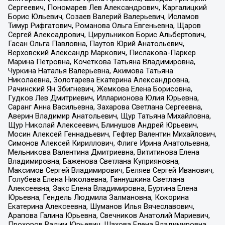
Сергеевич, Пономарев Лев Александрович, Каргалицкий
Борис Юльевич, Созаев Валерий Валерьевич, Исламов
Тимур Рифгатович, Романова Ольга Евгеньевна, Щаров
Сергей Алексадрович, Цирульников Борис Альбертович,
Гасан Ольга Павловна, Паутов Юрий Анатольевич,
Верховский Александр Маркович, Пислакова-Паркер
Марина Петровна, Кочеткова Татьяна Владимировна,
Чуркина Наталья Валерьевна, Акимова Татьяна
Николаевна, Золотарева Екатерина Александровна,
Рачинский Ян Збигневич, Жемкова Елена Борисовна,
Гудков Лев Дмитриевич, Илларионова Юлия Юрьевна,
Саранг Анна Васильевна, Захарова Светлана Сергеевна,
Аверин Владимир Анатольевич, Щур Татьяна Михайловна,
Щур Николай Алексеевич, Блинушов Андрей Юрьевич,
Мосин Алексей Геннадьевич, Гефтер Валентин Михайлович,
Симонов Алексей Кириллович, Флиге Ирина Анатольевна,
Мельникова Валентина Дмитриевна, Вититинова Елена
Владимировна, Баженова Светлана Куприяновна,
Максимов Сергей Владимирович, Беляев Сергей Иванович,
Голубева Елена Николаевна, Ганнушкина Светлана
Алексеевна, Закс Елена Владимировна, Буртина Елена
Юрьевна, Гендель Людмила Залмановна, Кокорина
Екатерина Алексеевна, Шуманов Илья Вячеславович,
Арапова Галина Юрьевна, Свечников Анатолий Мариевич,
Прохоров Вадим Юрьевич, Шахова Елена Владимировна,