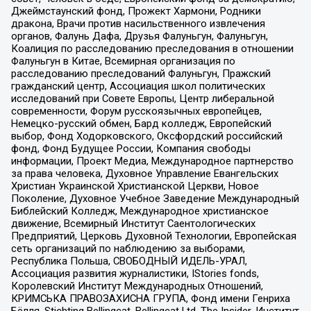
Джеймстаунский фонд, Прожект Хармони, Родники
дракона, Врачи против насильственного извлечения
органов, Фалунь Дафа, Друзья Фалуньгун, Фалуньгун,
Коалиция по расследованию преследования в отношении
Фалуньгун в Китае, Всемирная организация по
расследованию преследований Фалуньгун, Пражский
гражданский центр, Ассоциация школ политических
исследований при Совете Европы, Центр либеральной
современности, Форум русскоязычных европейцев,
Немецко-русский обмен, Бард колледж, Европейский
выбор, Фонд Ходорковского, Оксфордский российский
фонд, Фонд Будущее России, Компания свободы
информации, Проект Медиа, Международное партнерство
за права человека, Духовное Управление Евангельских
Христиан Украинской Христианской Церкви, Новое
Поколение, Духовное Учебное Заведение Международный
Библейский Колледж, Международное христианское
движение, Всемирный Институт Саентологических
Предприятий, Церковь Духовной Технологии, Европейская
сеть организаций по наблюдению за выборами,
Республика Польша, СВОБОДНЫЙ ИДЕЛЬ-УРАЛ,
Ассоциация развития журналистики, IStories fonds,
Королевский Институт Международных Отношений,
КРИМСЬКА ПРАВОЗАХИСНА ГРУПА, Фонд имени Генриха
Бёлля, Stichting Bellingcat, Bellingcat Ltd, The Insider, Институт