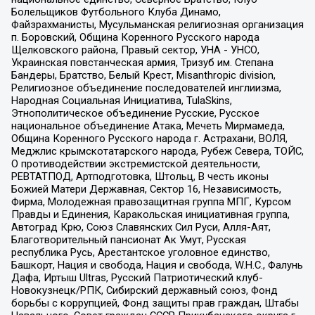
Болельщиков Футбольного Клуба Динамо,
Файзрахманисты, Мусульманская религиозная организация
п. Боровский, Община Коренного Русского народа
Щелковского района, Правый сектор, УНА - УНСО,
Украинская повстанческая армия, Тризуб им. Степана
Бандеры, Братство, Белый Крест, Misanthropic division,
Религиозное объединение последователей инглиизма,
Народная Социальная Инициатива, TulaSkins,
Этнополитическое объединение Русские, Русское
национальное объединение Атака, Мечеть Мирмамеда,
Община Коренного Русского народа г. Астрахани, ВОЛЯ,
Меджлис крымскотатарского народа, Рубеж Севера, ТОЙС,
О противодействии экстремистской деятельности,
РЕВТАТПОД, Артподготовка, Штольц, В честь иконы
Божией Матери Державная, Сектор 16, Независимость,
Фирма, Молодежная правозащитная группа МПГ, Курсом
Правды и Единения, Каракольская инициативная группа,
Автоград Крю, Союз Славянских Сил Руси, Алля-Аят,
Благотворительный пансионат Ак Умут, Русская
республика Русь, Арестантское уголовное единство,
Башкорт, Нация и свобода, Нация и свобода, W.H.С., Фалунь
Дафа, Иртыш Ultras, Русский Патриотический клуб-
Новокузнецк/РПК, Сибирский державный союз, Фонд
борьбы с коррупцией, Фонд защиты прав граждан, Штабы