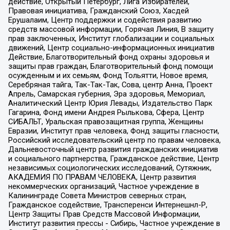
действие, Открытый Петербург, Лига Избирателей,
Правовая инициатива, Гражданский Союз, Хасдей
Ерушалаим, Центр поддержки и содействия развитию
средств массовой информации, Горячая Линия, В защиту
прав заключенных, Институт глобализации и социальных
движений, Центр социально-информационных инициатив
Действие, Благотворительный фонд охраны здоровья и
защиты прав граждан, Благотворительный фонд помощи
осужденным и их семьям, Фонд Тольятти, Новое время,
Серебряная тайга, Так-Так-Так, Сова, центр Анна, Проект
Апрель, Самарская губерния, Эра здоровья, Мемориал,
Аналитический Центр Юрия Левады, Издательство Парк
Гагарина, Фонд имени Андрея Рылькова, Сфера, Центр
СИБАЛЬТ, Уральская правозащитная группа, Женщины
Евразии, Институт прав человека, Фонд защиты гласности,
Российский исследовательский центр по правам человека,
Дальневосточный центр развития гражданских инициатив
и социального партнерства, Гражданское действие, Центр
независимых социологических исследований, Сутяжник,
АКАДЕМИЯ ПО ПРАВАМ ЧЕЛОВЕКА, Центр развития
некоммерческих организаций, Частное учреждение в
Калининграде Совета Министров северных стран,
Гражданское содействие, Трансперенси Интернешнл-Р,
Центр Защиты Прав Средств Массовой Информации,
Институт развития прессы - Сибирь, Частное учреждение в