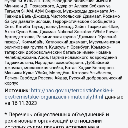
Нусра ли-Ахль аш-Шам, Народное ополчение имени К.
Минина и Д. Пожарского, Аджр от Аллаха Субхану уа
Тагьаля SHAM, АУМ Синрике, Муджахеды джамаата Ат-
Тавхида Валь-Джихад, Чистопольский Джамаат, Рохнамо
ба суи давлати исломи, Террористическое сообщество
Сеть, Катиба Таухид валь-Джихад, Хайят Тахрир аш-Шам,
Ахлю Сунна Валь Джамаа, National Socialism/White Power,
Артподготовка, Религиозная группа “Джамаат “Красный
пахарь”, Колумбайн, Хатлонский джамаат, Мусульманская
религиозная группа п. Кушкуль г. Оренбург, Крымско-
татарский добровольческий батальон имени Номана
Челебиджихана, Азов, Партия исламского возрождения
Таджикистана, Народная самооборона, Дуббайский
джамаат, московская ячейка, Батал-Хаджи Белхороев,
Маньяки Культ Убийц, Молодёжь Которая Улыбается,
Легион Свобода России, Айдар, Русский добровольческий
корпус
Источник:
http://nac.gov.ru/terroristicheskie-i-
ekstremistskie-organizacii-i-materialy.html
данные
на
16.11.2023
* Перечень общественных объединений и
религиозных организаций в отношении
которых судом принято вступившее в