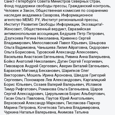
Санкт-Петербурге Совета Министров Северных Стран,
Фонд поддержки свободы прессы, Гражданский контроль,
Человек и Закон, Общественная комиссия по сохранению
наследия академика Сахарова, Информационное
агентство МЕМО. РУ, Институт региональной прессы,
Институт Развития Свободы Информации, Экозащита!-
Женсовет, Общественный вердикт, Евразийская
антимонопольная ассоциация, Бедушев Петр Петрович,
Дзугкоева Регина Николаевна, Кривенко Сергей
Владимирович, Милославский Павел Юрьевич, Шнырова
Ольга Вадимовна, Чанышева Лилия Айратовна, Сидорович
Ольга Борисовна, Туровский Александр Алексеевич,
Васильева Анастасия Евгеньевна, Ривина Анна Валерьевна,
Бойко Анатолий Николаевич, Дугин Сергей Георгиевич,
Пивоваров Андрей Сергеевич, Аверин Виталий Евгеньевич,
Барахоев Магомед Бекханович, Шарипков Олег
Викторович, Мошель Ирина Ароновна, Шведов Григорий
Сергеевич, Пономарев Лев Александрович, Каргалицкий
Борис Юльевич, Созаев Валерий Валерьевич, Исламов
Тимур Рифгатович, Романова Ольга Евгеньевна, Щаров
Сергей Алексадрович, Цирульников Борис Альбертович,
Гасан Ольга Павловна, Паутов Юрий Анатольевич,
Верховский Александр Маркович, Пислакова-Паркер
Марина Петровна, Кочеткова Татьяна Владимировна,
Чуркина Наталья Валерьевна, Акимова Татьяна