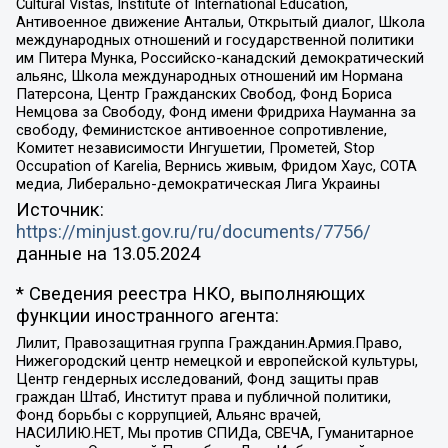
Cultural Vistas, Institute of International Education,
Антивоенное движение Антальи, Открытый диалог, Школа
международных отношений и государственной политики
им Питера Мунка, Российско-канадский демократический
альянс, Школа международных отношений им Нормана
Патерсона, Центр Гражданских Свобод, Фонд Бориса
Немцова за Свободу, Фонд имени Фридриха Науманна за
свободу, Феминистское антивоенное сопротивление,
Комитет независимости Ингушетии, Прометей, Stop
Occupation of Karelia, Вернись живым, Фридом Хаус, СОТА
медиа, Либерально-демократическая Лига Украины
Источник:
https://minjust.gov.ru/ru/documents/7756/
данные на
13.05.2024
* Сведения реестра НКО, выполняющих
функции иностранного агента:
Лилит, Правозащитная группа Гражданин.Армия.Право,
Нижегородский центр немецкой и европейской культуры,
Центр гендерных исследований, Фонд защиты прав
граждан Штаб, Институт права и публичной политики,
Фонд борьбы с коррупцией, Альянс врачей,
НАСИЛИЮ.НЕТ, Мы против СПИДа, СВЕЧА, Гуманитарное