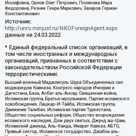
Иосифовна, Орлов Олег Петрович, Полякова Мара
Федоровна, Резник Генри Маркович, Захаров Герман
Константинович
Источник:
http://unro.minjust.ru/NKOForeignAgent.aspx
данные на
24.03.2022
* Единый федеральный список организаций, в
том числе иностранных и международных
организаций, признанных в соответствии с
законодательством Российской Федерации
террористическими:
Высший военный Маджлисуль Шура Объединенных сил
моджахедов Кавказа, Конгресс народов Ичкерии и
Дагестана, База, Асбат аль-Ансар, Священная война,
Исламская группа, Братья-мусульмане, Партия исламского
освобождения, Лашкар-И-Тайба, Исламская группа,
Движение Талибан, Исламская партия Туркестана,
Общество социальных реформ, Общество возрождения
исламского наследия, Дом двух святых, Джунд аш-Шам,
Исламский джихад, Аль-Каида, Имарат Кавказ, АБТО,
Правый сектор, Исламское государство, Джабха аль-