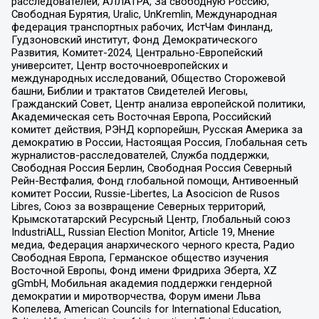
расследователей, АЛЛАТРА, За свободную Россию,
Свободная Бурятия, Uralic, UnKremlin, Международная
федерация транспортных рабочих, ИстЧам Финланд,
Гудзоновский институт, Фонд Демократического
Развития, Комитет-2024, Центрально-Европейский
университет, Центр восточноевропейских и
международных исследований, Общество Сторожевой
башни, Библии и трактатов Свидетелей Иеговы,
Гражданский Совет, Центр анализа европейской политики,
Академическая сеть Восточная Европа, Российский
комитет действия, РЭНД корпорейшн, Русская Америка за
демократию в России, Настоящая Россия, Глобальная сеть
журналистов-расследователей, Служба поддержки,
Свободная Россия Берлин, Свободная Россия Северный
Рейн-Вестфалия, Фонд глобальной помощи, Антивоенный
комитет России, Russie-Libertes, La Asocicion de Rusos
Libres, Союз за возвращение Северных территорий,
Крымскотатарский Ресурсный Центр, Глобальный союз
IndustriALL, Russian Election Monitor, Article 19, Мнение
медиа, Федерация анархического черного креста, Радио
Свободная Европа, Германское общество изучения
Восточной Европы, Фонд имени Фридриха Эберта, XZ
gGmbH, Мобильная академия поддержки гендерной
демократии и миротворчества, Форум имени Льва
Копелева, American Councils for International Education,