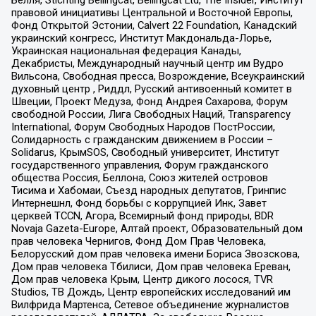
правовой инициативы Центральной и Восточной Европы,
Фонд Открытой Эстонии, Calvert 22 Foundation, Канадский
украинский конгресс, Институт Макдональда-Лорье,
Украинская национальная федерация Канады,
Декабристы, Международный научный центр им Вудро
Вильсона, Свободная пресса, Возрождение, Всеукраинский
духовный центр , Риддл, Русский антивоенный комитет в
Швеции, Проект Медуза, Фонд Андрея Сахарова, Форум
свободной России, Лига Свободных Наций, Transparеncy
International, Форум Свободных Народов ПостРоссии,
Солидарность с гражданским движением в России –
Solidarus, КрымSOS, Свободный университет, Институт
государственного управления, Форум гражданского
общества Россия, Беллона, Союз жителей островов
Тисима и Хабомаи, Съезд народных депутатов, Гринпис
Интернешнл, Фонд борьбы с коррупцией Инк, Завет
церквей TCCN, Агора, Всемирный фонд природы, BDR
Novaja Gazeta-Europe, Алтай проект, Образовательный дом
прав человека Чернигов, Фонд Дом Прав Человека,
Белорусский дом прав человека имени Бориса Звозскова,
Дом прав человека Тбилиси, Дом прав человека Ереван,
Дом прав человека Крым, Центр дикого лосося, TVR
Studios, ТВ Дождь, Центр европейских исследований им
Вилфрида Мартенса, Сетевое объединение журналистов