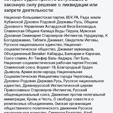
законную силу решение о ликвидации или
запрете деятельности:
Национал-большевистская партия, ВЕК РА, Рада земли
Кубанской Духовно Родовой Державы Русь, Община
Духовного Управления Асгардской Веси Беловодья,
Славянская Община Капища Веды Перуна, Мужская
Духовная Семинария Староверов-Инглингов, Нурджулар, К
Богодержавию, Таблиги Джамаат, Свидетели Иеговы,
Русское национальное единство, Национал-
социалистическое общество, Джамаат мувахидов,
Объединенный Вилайат Кабарды, Балкарии и Карачая,
Союз славян, Ат-Такфир Валь-Хиджра, Пит Буль,
Национал-социалистическая рабочая партия России,
Славянский союз, Формат-18, Благородный Орден
Дьявола, Армия воли народа, Национальная
Социалистическая Инициатива города Череповца,
Духовно-Родовая Держава Русь, Русское национальное
единство, Древнерусской Инглистической церкви
Православных Староверов-Инглингов, Русский
общенациональный союз, Движение против нелегальной
иммиграции, Кровь и Честь, О свободе совести и о
религиозных объединениях, Омская организация
общественного политического движения Русское
национальное единство, Северное Братство, Клуб