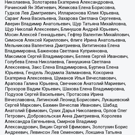
Николаевна, Золотарева Екатерина Александровна,
Рачинский Ян Збигневич, Жемкова Елена Борисовна,
Гудков Лев Дмитриевич, Илларионова Юлия Юрьевна,
Саранг Анна Васильевна, Захарова Светлана Сергеевна,
Аверин Владимир Анатольевич, Щур Татьяна Михайловна,
Щур Николай Алексеевич, Блинушов Андрей Юрьевич,
Мосин Алексей Геннадьевич, Гефтер Валентин Михайлович,
Симонов Алексей Кириллович, Флиге Ирина Анатольевна,
Мельникова Валентина Дмитриевна, Вититинова Елена
Владимировна, Баженова Светлана Куприяновна,
Максимов Сергей Владимирович, Беляев Сергей Иванович,
Голубева Елена Николаевна, Ганнушкина Светлана
Алексеевна, Закс Елена Владимировна, Буртина Елена
Юрьевна, Гендель Людмила Залмановна, Кокорина
Екатерина Алексеевна, Шуманов Илья Вячеславович,
Арапова Галина Юрьевна, Свечников Анатолий Мариевич,
Прохоров Вадим Юрьевич, Шахова Елена Владимировна,
Подузов Сергей Васильевич, Протасова Ирина
Вячеславовна, Литинский Леонид Борисович, Лукашевский
Сергей Маркович, Бахмин Вячеслав Иванович, Шабад
Анатолий Ефимович, Сухих Дарья Николаевна, Орлов Олег
Петрович, Добровольская Анна Дмитриевна, Королева
Александра Евгеньевна, Смирнов Владимир
Александрович, Вицин Сергей Ефимович, Золотухин Борис
Андреевич, Левинсон Лев Семенович, Локшина Татьяна