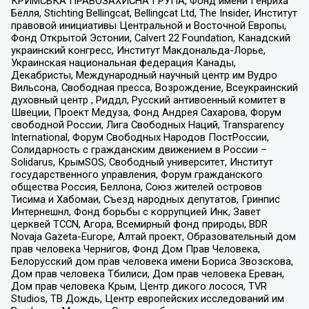
КРИМСЬКА ПРАВОЗАХИСНА ГРУПА, Фонд имени Генриха
Бёлля, Stichting Bellingcat, Bellingcat Ltd, The Insider, Институт
правовой инициативы Центральной и Восточной Европы,
Фонд Открытой Эстонии, Calvert 22 Foundation, Канадский
украинский конгресс, Институт Макдональда-Лорье,
Украинская национальная федерация Канады,
Декабристы, Международный научный центр им Вудро
Вильсона, Свободная пресса, Возрождение, Всеукраинский
духовный центр , Риддл, Русский антивоенный комитет в
Швеции, Проект Медуза, Фонд Андрея Сахарова, Форум
свободной России, Лига Свободных Наций, Transparеncy
International, Форум Свободных Народов ПостРоссии,
Солидарность с гражданским движением в России –
Solidarus, КрымSOS, Свободный университет, Институт
государственного управления, Форум гражданского
общества Россия, Беллона, Союз жителей островов
Тисима и Хабомаи, Съезд народных депутатов, Гринпис
Интернешнл, Фонд борьбы с коррупцией Инк, Завет
церквей TCCN, Агора, Всемирный фонд природы, BDR
Novaja Gazeta-Europe, Алтай проект, Образовательный дом
прав человека Чернигов, Фонд Дом Прав Человека,
Белорусский дом прав человека имени Бориса Звозскова,
Дом прав человека Тбилиси, Дом прав человека Ереван,
Дом прав человека Крым, Центр дикого лосося, TVR
Studios, ТВ Дождь, Центр европейских исследований им