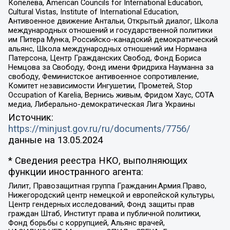
Копелева, American Councils for International Education,
Cultural Vistas, Institute of International Education,
Антивоенное движение Антальи, Открытый диалог, Школа
международных отношений и государственной политики
им Питера Мунка, Российско-канадский демократический
альянс, Школа международных отношений им Нормана
Патерсона, Центр Гражданских Свобод, Фонд Бориса
Немцова за Свободу, Фонд имени Фридриха Науманна за
свободу, Феминистское антивоенное сопротивление,
Комитет независимости Ингушетии, Прометей, Stop
Occupation of Karelia, Вернись живым, Фридом Хаус, СОТА
медиа, Либерально-демократическая Лига Украины
Источник:
https://minjust.gov.ru/ru/documents/7756/
данные на
13.05.2024
* Сведения реестра НКО, выполняющих
функции иностранного агента:
Лилит, Правозащитная группа Гражданин.Армия.Право,
Нижегородский центр немецкой и европейской культуры,
Центр гендерных исследований, Фонд защиты прав
граждан Штаб, Институт права и публичной политики,
Фонд борьбы с коррупцией, Альянс врачей,