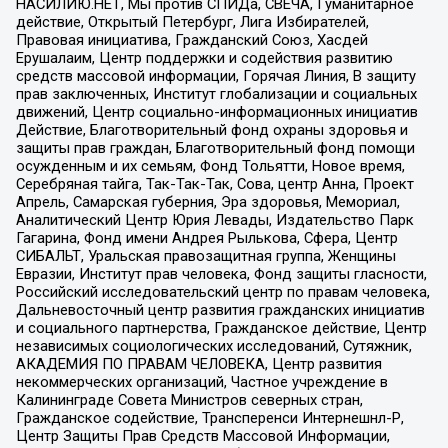
НАСИЛИЮ.НЕТ, Мы против СПИДа, СВЕЧА, Гуманитарное
действие, Открытый Петербург, Лига Избирателей,
Правовая инициатива, Гражданский Союз, Хасдей
Ерушалаим, Центр поддержки и содействия развитию
средств массовой информации, Горячая Линия, В защиту
прав заключенных, Институт глобализации и социальных
движений, Центр социально-информационных инициатив
Действие, Благотворительный фонд охраны здоровья и
защиты прав граждан, Благотворительный фонд помощи
осужденным и их семьям, Фонд Тольятти, Новое время,
Серебряная тайга, Так-Так-Так, Сова, центр Анна, Проект
Апрель, Самарская губерния, Эра здоровья, Мемориал,
Аналитический Центр Юрия Левады, Издательство Парк
Гагарина, Фонд имени Андрея Рылькова, Сфера, Центр
СИБАЛЬТ, Уральская правозащитная группа, Женщины
Евразии, Институт прав человека, Фонд защиты гласности,
Российский исследовательский центр по правам человека,
Дальневосточный центр развития гражданских инициатив
и социального партнерства, Гражданское действие, Центр
независимых социологических исследований, Сутяжник,
АКАДЕМИЯ ПО ПРАВАМ ЧЕЛОВЕКА, Центр развития
некоммерческих организаций, Частное учреждение в
Калининграде Совета Министров северных стран,
Гражданское содействие, Трансперенси Интернешнл-Р,
Центр Защиты Прав Средств Массовой Информации,