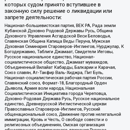
которых судом принято вступившее в
законную силу решение о ликвидации или
запрете деятельности:
Национал-большевистская партия, ВЕК РА, Рада земли
Кубанской Духовно Родовой Державы Русь, Община
Духовного Управления Асгардской Веси Беловодья,
Славянская Община Капища Веды Перуна, Мужская
Духовная Семинария Староверов-Инглингов, Нурджулар, К
Богодержавию, Таблиги Джамаат, Свидетели Иеговы,
Русское национальное единство, Национал-
социалистическое общество, Джамаат мувахидов,
Объединенный Вилайат Кабарды, Балкарии и Карачая,
Союз славян, Ат-Такфир Валь-Хиджра, Пит Буль,
Национал-социалистическая рабочая партия России,
Славянский союз, Формат-18, Благородный Орден
Дьявола, Армия воли народа, Национальная
Социалистическая Инициатива города Череповца,
Духовно-Родовая Держава Русь, Русское национальное
единство, Древнерусской Инглистической церкви
Православных Староверов-Инглингов, Русский
общенациональный союз, Движение против нелегальной
иммиграции, Кровь и Честь, О свободе совести и о
религиозных объединениях, Омская организация
общественного политического движения Русское