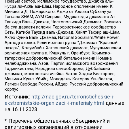
Правый сектор, Исламское государство, Джабха аль-
Нусра ли-Ахль аш-Шам, Народное ополчение имени К.
Минина и Д. Пожарского, Аджр от Аллаха Субхану уа
Тагьаля SHAM, АУМ Синрике, Муджахеды джамаата Ат-
Тавхида Валь-Джихад, Чистопольский Джамаат, Рохнамо
ба суи давлати исломи, Террористическое сообщество
Сеть, Катиба Таухид валь-Джихад, Хайят Тахрир аш-Шам,
Ахлю Сунна Валь Джамаа, National Socialism/White Power,
Артподготовка, Религиозная группа “Джамаат “Красный
пахарь”, Колумбайн, Хатлонский джамаат, Мусульманская
религиозная группа п. Кушкуль г. Оренбург, Крымско-
татарский добровольческий батальон имени Номана
Челебиджихана, Азов, Партия исламского возрождения
Таджикистана, Народная самооборона, Дуббайский
джамаат, московская ячейка, Батал-Хаджи Белхороев,
Маньяки Культ Убийц, Молодёжь Которая Улыбается,
Легион Свобода России, Айдар, Русский добровольческий
корпус
Источник:
http://nac.gov.ru/terroristicheskie-i-
ekstremistskie-organizacii-i-materialy.html
данные
на
16.11.2023
* Перечень общественных объединений и
религиозных организаций в отношении