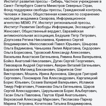
Институт развития прессы - Сибирь, Частное учреждение в
Санкт-Петербурге Совета Министров Северных Стран,
Фонд поддержки свободы прессы, Гражданский контроль,
Человек и Закон, Общественная комиссия по сохранению
наследия академика Сахарова, Информационное
агентство МЕМО. РУ, Институт региональной прессы,
Институт Развития Свободы Информации, Экозащита!-
Женсовет, Общественный вердикт, Евразийская
антимонопольная ассоциация, Бедушев Петр Петрович,
Дзугкоева Регина Николаевна, Кривенко Сергей
Владимирович, Милославский Павел Юрьевич, Шнырова
Ольга Вадимовна, Чанышева Лилия Айратовна, Сидорович
Ольга Борисовна, Туровский Александр Алексеевич,
Васильева Анастасия Евгеньевна, Ривина Анна Валерьевна,
Бойко Анатолий Николаевич, Дугин Сергей Георгиевич,
Пивоваров Андрей Сергеевич, Аверин Виталий Евгеньевич,
Барахоев Магомед Бекханович, Шарипков Олег
Викторович, Мошель Ирина Ароновна, Шведов Григорий
Сергеевич, Пономарев Лев Александрович, Каргалицкий
Борис Юльевич, Созаев Валерий Валерьевич, Исламов
Тимур Рифгатович, Романова Ольга Евгеньевна, Щаров
Сергей Алексадрович, Цирульников Борис Альбертович,
Гасан Ольга Павловна, Паутов Юрий Анатольевич,
Верховский Александр Маркович, Пислакова-Паркер
Марина Петровна, Кочеткова Татьяна Владимировна,