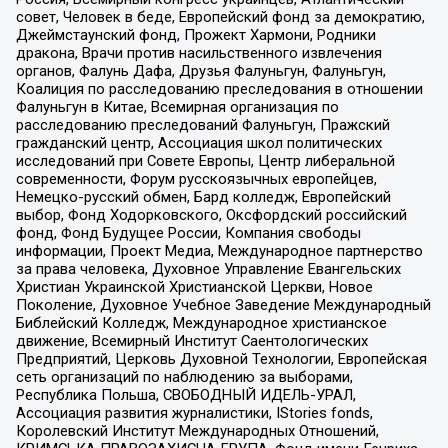
совет, Человек в беде, Европейский фонд за демократию,
Джеймстаунский фонд, Прожект Хармони, Родники
дракона, Врачи против насильственного извлечения
органов, Фалунь Дафа, Друзья Фалуньгун, Фалуньгун,
Коалиция по расследованию преследования в отношении
Фалуньгун в Китае, Всемирная организация по
расследованию преследований Фалуньгун, Пражский
гражданский центр, Ассоциация школ политических
исследований при Совете Европы, Центр либеральной
современности, Форум русскоязычных европейцев,
Немецко-русский обмен, Бард колледж, Европейский
выбор, Фонд Ходорковского, Оксфордский российский
фонд, Фонд Будущее России, Компания свободы
информации, Проект Медиа, Международное партнерство
за права человека, Духовное Управление Евангельских
Христиан Украинской Христианской Церкви, Новое
Поколение, Духовное Учебное Заведение Международный
Библейский Колледж, Международное христианское
движение, Всемирный Институт Саентологических
Предприятий, Церковь Духовной Технологии, Европейская
сеть организаций по наблюдению за выборами,
Республика Польша, СВОБОДНЫЙ ИДЕЛЬ-УРАЛ,
Ассоциация развития журналистики, IStories fonds,
Королевский Институт Международных Отношений,