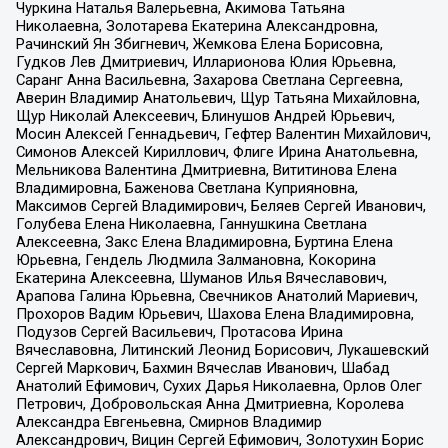
Чуркина Наталья Валерьевна, Акимова Татьяна
Николаевна, Золотарева Екатерина Александровна,
Рачинский Ян Збигневич, Жемкова Елена Борисовна,
Гудков Лев Дмитриевич, Илларионова Юлия Юрьевна,
Саранг Анна Васильевна, Захарова Светлана Сергеевна,
Аверин Владимир Анатольевич, Щур Татьяна Михайловна,
Щур Николай Алексеевич, Блинушов Андрей Юрьевич,
Мосин Алексей Геннадьевич, Гефтер Валентин Михайлович,
Симонов Алексей Кириллович, Флиге Ирина Анатольевна,
Мельникова Валентина Дмитриевна, Вититинова Елена
Владимировна, Баженова Светлана Куприяновна,
Максимов Сергей Владимирович, Беляев Сергей Иванович,
Голубева Елена Николаевна, Ганнушкина Светлана
Алексеевна, Закс Елена Владимировна, Буртина Елена
Юрьевна, Гендель Людмила Залмановна, Кокорина
Екатерина Алексеевна, Шуманов Илья Вячеславович,
Арапова Галина Юрьевна, Свечников Анатолий Мариевич,
Прохоров Вадим Юрьевич, Шахова Елена Владимировна,
Подузов Сергей Васильевич, Протасова Ирина
Вячеславовна, Литинский Леонид Борисович, Лукашевский
Сергей Маркович, Бахмин Вячеслав Иванович, Шабад
Анатолий Ефимович, Сухих Дарья Николаевна, Орлов Олег
Петрович, Добровольская Анна Дмитриевна, Королева
Александра Евгеньевна, Смирнов Владимир
Александрович, Вицин Сергей Ефимович, Золотухин Борис