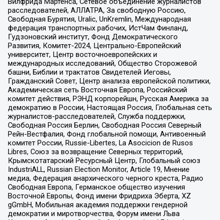
Вилфрида Мартенса, Сетевое объединение журналистов
расследователей, АЛЛАТРА, За свободную Россию,
Свободная Бурятия, Uralic, UnKremlin, Международная
федерация транспортных рабочих, ИстЧам Финланд,
Гудзоновский институт, Фонд Демократического
Развития, Комитет-2024, Центрально-Европейский
университет, Центр восточноевропейских и
международных исследований, Общество Сторожевой
башни, Библии и трактатов Свидетелей Иеговы,
Гражданский Совет, Центр анализа европейской политики,
Академическая сеть Восточная Европа, Российский
комитет действия, РЭНД корпорейшн, Русская Америка за
демократию в России, Настоящая Россия, Глобальная сеть
журналистов-расследователей, Служба поддержки,
Свободная Россия Берлин, Свободная Россия Северный
Рейн-Вестфалия, Фонд глобальной помощи, Антивоенный
комитет России, Russie-Libertes, La Asocicion de Rusos
Libres, Союз за возвращение Северных территорий,
Крымскотатарский Ресурсный Центр, Глобальный союз
IndustriALL, Russian Election Monitor, Article 19, Мнение
медиа, Федерация анархического черного креста, Радио
Свободная Европа, Германское общество изучения
Восточной Европы, Фонд имени Фридриха Эберта, XZ
gGmbH, Мобильная академия поддержки гендерной
демократии и миротворчества, Форум имени Льва