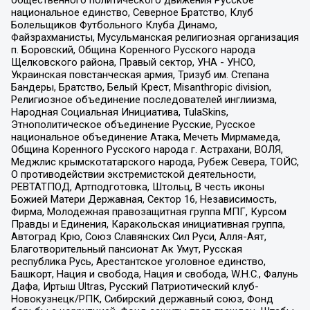
национальное единство, Северное Братство, Клуб
Болельщиков Футбольного Клуба Динамо,
Файзрахманисты, Мусульманская религиозная организация
п. Боровский, Община Коренного Русского народа
Щелковского района, Правый сектор, УНА - УНСО,
Украинская повстанческая армия, Тризуб им. Степана
Бандеры, Братство, Белый Крест, Misanthropic division,
Религиозное объединение последователей инглиизма,
Народная Социальная Инициатива, TulaSkins,
Этнополитическое объединение Русские, Русское
национальное объединение Атака, Мечеть Мирмамеда,
Община Коренного Русского народа г. Астрахани, ВОЛЯ,
Меджлис крымскотатарского народа, Рубеж Севера, ТОЙС,
О противодействии экстремистской деятельности,
РЕВТАТПОД, Артподготовка, Штольц, В честь иконы
Божией Матери Державная, Сектор 16, Независимость,
Фирма, Молодежная правозащитная группа МПГ, Курсом
Правды и Единения, Каракольская инициативная группа,
Автоград Крю, Союз Славянских Сил Руси, Алля-Аят,
Благотворительный пансионат Ак Умут, Русская
республика Русь, Арестантское уголовное единство,
Башкорт, Нация и свобода, Нация и свобода, W.H.С., Фалунь
Дафа, Иртыш Ultras, Русский Патриотический клуб-
Новокузнецк/РПК, Сибирский державный союз, Фонд