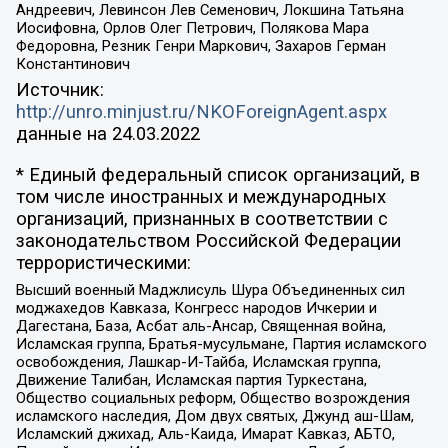
Андреевич, Левинсон Лев Семенович, Локшина Татьяна
Иосифовна, Орлов Олег Петрович, Полякова Мара
Федоровна, Резник Генри Маркович, Захаров Герман
Константинович
Источник:
http://unro.minjust.ru/NKOForeignAgent.aspx
данные на
24.03.2022
* Единый федеральный список организаций, в
том числе иностранных и международных
организаций, признанных в соответствии с
законодательством Российской Федерации
террористическими:
Высший военный Маджлисуль Шура Объединенных сил
моджахедов Кавказа, Конгресс народов Ичкерии и
Дагестана, База, Асбат аль-Ансар, Священная война,
Исламская группа, Братья-мусульмане, Партия исламского
освобождения, Лашкар-И-Тайба, Исламская группа,
Движение Талибан, Исламская партия Туркестана,
Общество социальных реформ, Общество возрождения
исламского наследия, Дом двух святых, Джунд аш-Шам,
Исламский джихад, Аль-Каида, Имарат Кавказ, АБТО,