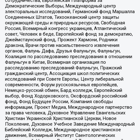
сотрудничества, Европейская Платформа за
Демократические Выборы, Международный центр
электоральных исследований, Германский фонд Маршалла
Соединенных Штатов, Тихоокеанский центр защиты
окружающей среды и природных ресурсов, Свободная
Россия, Всемирный конгресс украинцев, Атлантический
совет, Человек в беде, Европейский фонд за демократию,
Джеймстаунский фонд, Прожект Хармони, Родники
дракона, Врачи против насильственного извлечения
органов, Фалунь Дафа, Друзья Фалуньгун, Фалуньгун,
Коалиция по расследованию преследования в отношении
Фалуньгун в Китае, Всемирная организация по
расследованию преследований Фалуньгун, Пражский
гражданский центр, Ассоциация школ политических
исследований при Совете Европы, Центр либеральной
современности, Форум русскоязычных европейцев,
Немецко-русский обмен, Бард колледж, Европейский
выбор, Фонд Ходорковского, Оксфордский российский
фонд, Фонд Будущее России, Компания свободы
информации, Проект Медиа, Международное партнерство
за права человека, Духовное Управление Евангельских
Христиан Украинской Христианской Церкви, Новое
Поколение, Духовное Учебное Заведение Международный
Библейский Колледж, Международное христианское
движение, Всемирный Институт Саентологических