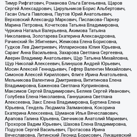
Тимур Рифгатович, Романова Ольга Евгеньевна, Щаров
Сергей Алексадрович, Цирульников Борис Альбертович,
Гасан Ольга Павловна, Паутов Юрий Анатольевич,
Верховский Александр Маркович, Пислакова-Паркер
Марина Петровна, Кочеткова Татьяна Владимировна,
Чуркина Наталья Валерьевна, Акимова Татьяна
Николаевна, Золотарева Екатерина Александровна,
Рачинский Ян Збигневич, Жемкова Елена Борисовна,
Гудков Лев Дмитриевич, Илларионова Юлия Юрьевна,
Саранг Анна Васильевна, Захарова Светлана Сергеевна,
Аверин Владимир Анатольевич, Щур Татьяна Михайловна,
Щур Николай Алексеевич, Блинушов Андрей Юрьевич,
Мосин Алексей Геннадьевич, Гефтер Валентин Михайлович,
Симонов Алексей Кириллович, Флиге Ирина Анатольевна,
Мельникова Валентина Дмитриевна, Вититинова Елена
Владимировна, Баженова Светлана Куприяновна,
Максимов Сергей Владимирович, Беляев Сергей Иванович,
Голубева Елена Николаевна, Ганнушкина Светлана
Алексеевна, Закс Елена Владимировна, Буртина Елена
Юрьевна, Гендель Людмила Залмановна, Кокорина
Екатерина Алексеевна, Шуманов Илья Вячеславович,
Арапова Галина Юрьевна, Свечников Анатолий Мариевич,
Прохоров Вадим Юрьевич, Шахова Елена Владимировна,
Подузов Сергей Васильевич, Протасова Ирина
Вячеславовна, Литинский Леонид Борисович, Лукашевский