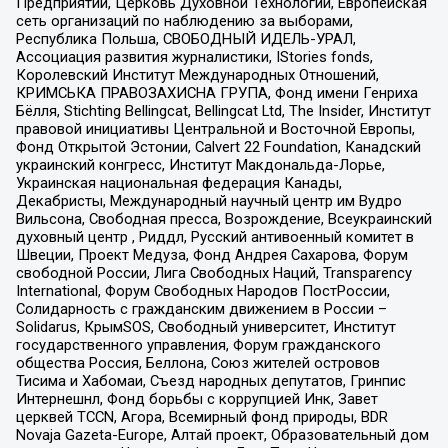
Предприятий, Церковь Духовной Технологии, Европейская
сеть организаций по наблюдению за выборами,
Республика Польша, СВОБОДНЫЙ ИДЕЛЬ-УРАЛ,
Ассоциация развития журналистики, IStories fonds,
Королевский Институт Международных Отношений,
КРИМСЬКА ПРАВОЗАХИСНА ГРУПА, Фонд имени Генриха
Бёлля, Stichting Bellingcat, Bellingcat Ltd, The Insider, Институт
правовой инициативы Центральной и Восточной Европы,
Фонд Открытой Эстонии, Calvert 22 Foundation, Канадский
украинский конгресс, Институт Макдональда-Лорье,
Украинская национальная федерация Канады,
Декабристы, Международный научный центр им Вудро
Вильсона, Свободная пресса, Возрождение, Всеукраинский
духовный центр , Риддл, Русский антивоенный комитет в
Швеции, Проект Медуза, Фонд Андрея Сахарова, Форум
свободной России, Лига Свободных Наций, Transparеncy
International, Форум Свободных Народов ПостРоссии,
Солидарность с гражданским движением в России –
Solidarus, КрымSOS, Свободный университет, Институт
государственного управления, Форум гражданского
общества Россия, Беллона, Союз жителей островов
Тисима и Хабомаи, Съезд народных депутатов, Гринпис
Интернешнл, Фонд борьбы с коррупцией Инк, Завет
церквей TCCN, Агора, Всемирный фонд природы, BDR
Novaja Gazeta-Europe, Алтай проект, Образовательный дом