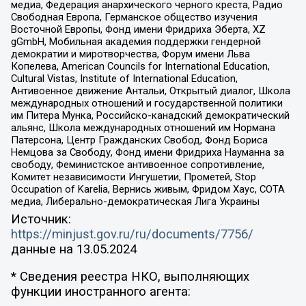
медиа, Федерация анархического черного креста, Радио
Свободная Европа, Германское общество изучения
Восточной Европы, Фонд имени Фридриха Эберта, XZ
gGmbH, Мобильная академия поддержки гендерной
демократии и миротворчества, Форум имени Льва
Копелева, American Councils for International Education,
Cultural Vistas, Institute of International Education,
Антивоенное движение Антальи, Открытый диалог, Школа
международных отношений и государственной политики
им Питера Мунка, Российско-канадский демократический
альянс, Школа международных отношений им Нормана
Патерсона, Центр Гражданских Свобод, Фонд Бориса
Немцова за Свободу, Фонд имени Фридриха Науманна за
свободу, Феминистское антивоенное сопротивление,
Комитет независимости Ингушетии, Прометей, Stop
Occupation of Karelia, Вернись живым, Фридом Хаус, СОТА
медиа, Либерально-демократическая Лига Украины
Источник:
https://minjust.gov.ru/ru/documents/7756/
данные на
13.05.2024
* Сведения реестра НКО, выполняющих
функции иностранного агента: