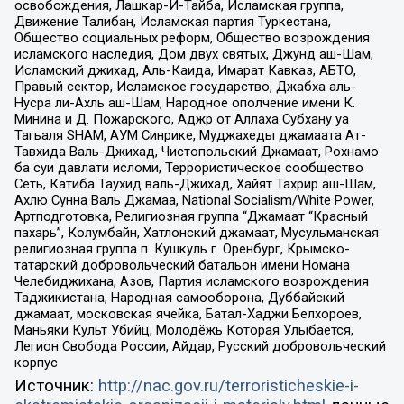
освобождения, Лашкар-И-Тайба, Исламская группа,
Движение Талибан, Исламская партия Туркестана,
Общество социальных реформ, Общество возрождения
исламского наследия, Дом двух святых, Джунд аш-Шам,
Исламский джихад, Аль-Каида, Имарат Кавказ, АБТО,
Правый сектор, Исламское государство, Джабха аль-
Нусра ли-Ахль аш-Шам, Народное ополчение имени К.
Минина и Д. Пожарского, Аджр от Аллаха Субхану уа
Тагьаля SHAM, АУМ Синрике, Муджахеды джамаата Ат-
Тавхида Валь-Джихад, Чистопольский Джамаат, Рохнамо
ба суи давлати исломи, Террористическое сообщество
Сеть, Катиба Таухид валь-Джихад, Хайят Тахрир аш-Шам,
Ахлю Сунна Валь Джамаа, National Socialism/White Power,
Артподготовка, Религиозная группа “Джамаат “Красный
пахарь”, Колумбайн, Хатлонский джамаат, Мусульманская
религиозная группа п. Кушкуль г. Оренбург, Крымско-
татарский добровольческий батальон имени Номана
Челебиджихана, Азов, Партия исламского возрождения
Таджикистана, Народная самооборона, Дуббайский
джамаат, московская ячейка, Батал-Хаджи Белхороев,
Маньяки Культ Убийц, Молодёжь Которая Улыбается,
Легион Свобода России, Айдар, Русский добровольческий
корпус
Источник:
http://nac.gov.ru/terroristicheskie-i-