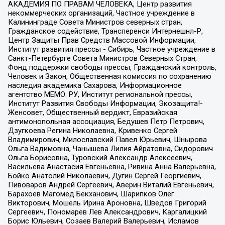
АКАДЕМИЯ ПО ПРАВАМ ЧЕЛОВЕКА, Центр развития
некоммерческих организаций, Частное учреждение в
Калининграде Совета Министров северных стран,
Гражданское содействие, Трансперенси Интернешнл-Р,
Центр Защиты Прав Средств Массовой Информации,
Институт развития прессы - Сибирь, Частное учреждение в
Санкт-Петербурге Совета Министров Северных Стран,
Фонд поддержки свободы прессы, Гражданский контроль,
Человек и Закон, Общественная комиссия по сохранению
наследия академика Сахарова, Информационное
агентство МЕМО. РУ, Институт региональной прессы,
Институт Развития Свободы Информации, Экозащита!-
Женсовет, Общественный вердикт, Евразийская
антимонопольная ассоциация, Бедушев Петр Петрович,
Дзугкоева Регина Николаевна, Кривенко Сергей
Владимирович, Милославский Павел Юрьевич, Шнырова
Ольга Вадимовна, Чанышева Лилия Айратовна, Сидорович
Ольга Борисовна, Туровский Александр Алексеевич,
Васильева Анастасия Евгеньевна, Ривина Анна Валерьевна,
Бойко Анатолий Николаевич, Дугин Сергей Георгиевич,
Пивоваров Андрей Сергеевич, Аверин Виталий Евгеньевич,
Барахоев Магомед Бекханович, Шарипков Олег
Викторович, Мошель Ирина Ароновна, Шведов Григорий
Сергеевич, Пономарев Лев Александрович, Каргалицкий
Борис Юльевич, Созаев Валерий Валерьевич, Исламов