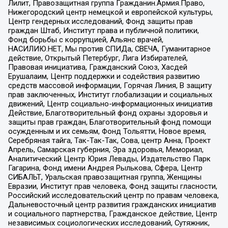
Лилит, Правозащитная группа Гражданин.Армия.Право,
Нижегородский центр немецкой и европейской культуры,
Центр гендерных исследований, Фонд защиты прав
граждан Штаб, Институт права и публичной политики,
Фонд борьбы с коррупцией, Альянс врачей,
НАСИЛИЮ.НЕТ, Мы против СПИДа, СВЕЧА, Гуманитарное
действие, Открытый Петербург, Лига Избирателей,
Правовая инициатива, Гражданский Союз, Хасдей
Ерушалаим, Центр поддержки и содействия развитию
средств массовой информации, Горячая Линия, В защиту
прав заключенных, Институт глобализации и социальных
движений, Центр социально-информационных инициатив
Действие, Благотворительный фонд охраны здоровья и
защиты прав граждан, Благотворительный фонд помощи
осужденным и их семьям, Фонд Тольятти, Новое время,
Серебряная тайга, Так-Так-Так, Сова, центр Анна, Проект
Апрель, Самарская губерния, Эра здоровья, Мемориал,
Аналитический Центр Юрия Левады, Издательство Парк
Гагарина, Фонд имени Андрея Рылькова, Сфера, Центр
СИБАЛЬТ, Уральская правозащитная группа, Женщины
Евразии, Институт прав человека, Фонд защиты гласности,
Российский исследовательский центр по правам человека,
Дальневосточный центр развития гражданских инициатив
и социального партнерства, Гражданское действие, Центр
независимых социологических исследований, Сутяжник,