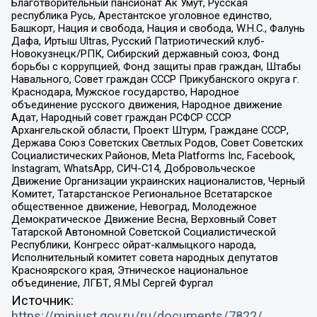
Благотворительный пансионат Ак Умут, Русская
республика Русь, Арестантское уголовное единство,
Башкорт, Нация и свобода, Нация и свобода, W.H.С., Фалунь
Дафа, Иртыш Ultras, Русский Патриотический клуб-
Новокузнецк/РПК, Сибирский державный союз, Фонд
борьбы с коррупцией, Фонд защиты прав граждан, Штабы
Навального, Совет граждан СССР Прикубанского округа г.
Краснодара, Мужское государство, Народное
объединение русского движения, Народное движение
Адат, Народный совет граждан РСФСР СССР
Архангельской области, Проект Штурм, Граждане СССР,
Держава Союз Советских Светлых Родов, Совет Советских
Социалистических Районов, Meta Platforms Inc, Facebook,
Instagram, WhatsApp, СИЧ-С14, Добровольческое
Движение Организации украинских националистов, Черный
Комитет, Татарстанское Региональное Всетатарское
общественное движение, Невоград, Молодежное
Демократическое Движение Весна, Верховный Совет
Татарской Автономной Советской Социалистической
Республики, Конгресс ойрат-калмыцкого народа,
Исполнительный комитет совета народных депутатов
Красноярского края, Этническое национальное
объединение, ЛГБТ, Я.МЫ Сергей Фургал
Источник:
https://minjust.gov.ru/ru/documents/7822/