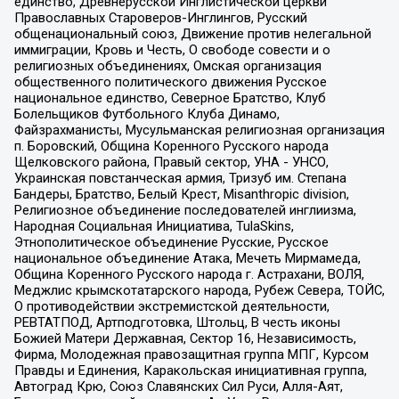
единство, Древнерусской Инглистической церкви
Православных Староверов-Инглингов, Русский
общенациональный союз, Движение против нелегальной
иммиграции, Кровь и Честь, О свободе совести и о
религиозных объединениях, Омская организация
общественного политического движения Русское
национальное единство, Северное Братство, Клуб
Болельщиков Футбольного Клуба Динамо,
Файзрахманисты, Мусульманская религиозная организация
п. Боровский, Община Коренного Русского народа
Щелковского района, Правый сектор, УНА - УНСО,
Украинская повстанческая армия, Тризуб им. Степана
Бандеры, Братство, Белый Крест, Misanthropic division,
Религиозное объединение последователей инглиизма,
Народная Социальная Инициатива, TulaSkins,
Этнополитическое объединение Русские, Русское
национальное объединение Атака, Мечеть Мирмамеда,
Община Коренного Русского народа г. Астрахани, ВОЛЯ,
Меджлис крымскотатарского народа, Рубеж Севера, ТОЙС,
О противодействии экстремистской деятельности,
РЕВТАТПОД, Артподготовка, Штольц, В честь иконы
Божией Матери Державная, Сектор 16, Независимость,
Фирма, Молодежная правозащитная группа МПГ, Курсом
Правды и Единения, Каракольская инициативная группа,
Автоград Крю, Союз Славянских Сил Руси, Алля-Аят,