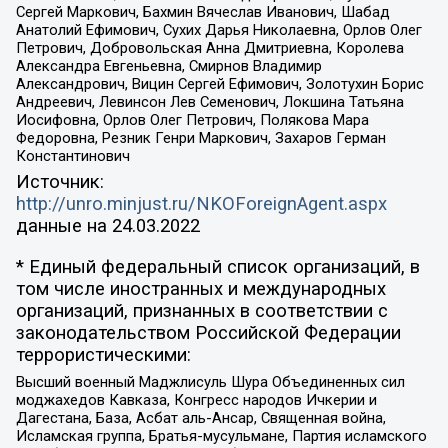
Сергей Маркович, Бахмин Вячеслав Иванович, Шабад
Анатолий Ефимович, Сухих Дарья Николаевна, Орлов Олег
Петрович, Добровольская Анна Дмитриевна, Королева
Александра Евгеньевна, Смирнов Владимир
Александрович, Вицин Сергей Ефимович, Золотухин Борис
Андреевич, Левинсон Лев Семенович, Локшина Татьяна
Иосифовна, Орлов Олег Петрович, Полякова Мара
Федоровна, Резник Генри Маркович, Захаров Герман
Константинович
Источник:
http://unro.minjust.ru/NKOForeignAgent.aspx
данные на
24.03.2022
* Единый федеральный список организаций, в
том числе иностранных и международных
организаций, признанных в соответствии с
законодательством Российской Федерации
террористическими:
Высший военный Маджлисуль Шура Объединенных сил
моджахедов Кавказа, Конгресс народов Ичкерии и
Дагестана, База, Асбат аль-Ансар, Священная война,
Исламская группа, Братья-мусульмане, Партия исламского