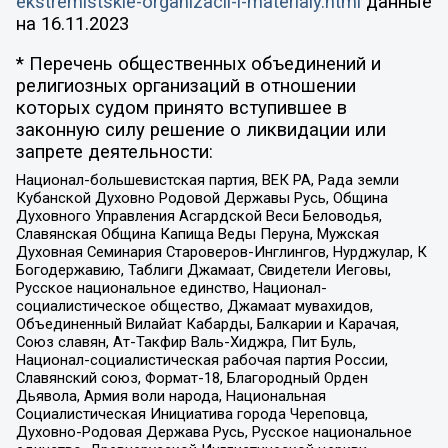
ekstremistskie-organizacii-i-materialy.html
данные
на
16.11.2023
* Перечень общественных объединений и
религиозных организаций в отношении
которых судом принято вступившее в
законную силу решение о ликвидации или
запрете деятельности:
Национал-большевистская партия, ВЕК РА, Рада земли
Кубанской Духовно Родовой Державы Русь, Община
Духовного Управления Асгардской Веси Беловодья,
Славянская Община Капища Веды Перуна, Мужская
Духовная Семинария Староверов-Инглингов, Нурджулар, К
Богодержавию, Таблиги Джамаат, Свидетели Иеговы,
Русское национальное единство, Национал-
социалистическое общество, Джамаат мувахидов,
Объединенный Вилайат Кабарды, Балкарии и Карачая,
Союз славян, Ат-Такфир Валь-Хиджра, Пит Буль,
Национал-социалистическая рабочая партия России,
Славянский союз, Формат-18, Благородный Орден
Дьявола, Армия воли народа, Национальная
Социалистическая Инициатива города Череповца,
Духовно-Родовая Держава Русь, Русское национальное