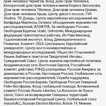
прав человека Чернигов, Фонд Дом Прав Человека,
Белорусский дом прав человека имени Бориса Звозскова,
Дом прав человека Тбилиси, Дом прав человека Ереван,
Дом прав человека Крым, Центр дикого лосося, TVR
Studios, ТВ Дождь, Центр европейских исследований им
Вилфрида Мартенса, Сетевое объединение журналистов
расследователей, АЛЛАТРА, За свободную Россию,
Свободная Бурятия, Uralic, UnKremlin, Международная
федерация транспортных рабочих, ИстЧам Финланд,
Гудзоновский институт, Фонд Демократического
Развития, Комитет-2024, Центрально-Европейский
университет, Центр восточноевропейских и
международных исследований, Общество Сторожевой
башни, Библии и трактатов Свидетелей Иеговы,
Гражданский Совет, Центр анализа европейской политики,
Академическая сеть Восточная Европа, Российский
комитет действия, РЭНД корпорейшн, Русская Америка за
демократию в России, Настоящая Россия, Глобальная сеть
журналистов-расследователей, Служба поддержки,
Свободная Россия Берлин, Свободная Россия Северный
Рейн-Вестфалия, Фонд глобальной помощи, Антивоенный
комитет России, Russie-Libertes, La Asocicion de Rusos
Libres, Союз за возвращение Северных территорий,
Крымскотатарский Ресурсный Центр, Глобальный союз
IndustriALL, Russian Election Monitor, Article 19, Мнение