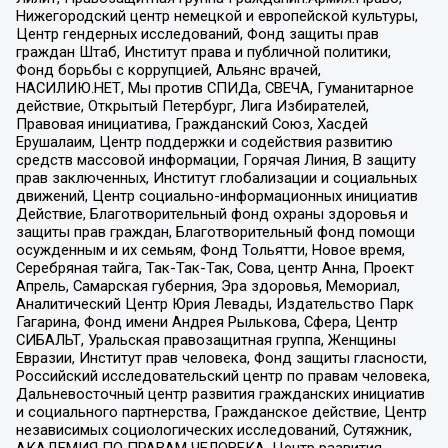
Нижегородский центр немецкой и европейской культуры,
Центр гендерных исследований, Фонд защиты прав
граждан Штаб, Институт права и публичной политики,
Фонд борьбы с коррупцией, Альянс врачей,
НАСИЛИЮ.НЕТ, Мы против СПИДа, СВЕЧА, Гуманитарное
действие, Открытый Петербург, Лига Избирателей,
Правовая инициатива, Гражданский Союз, Хасдей
Ерушалаим, Центр поддержки и содействия развитию
средств массовой информации, Горячая Линия, В защиту
прав заключенных, Институт глобализации и социальных
движений, Центр социально-информационных инициатив
Действие, Благотворительный фонд охраны здоровья и
защиты прав граждан, Благотворительный фонд помощи
осужденным и их семьям, Фонд Тольятти, Новое время,
Серебряная тайга, Так-Так-Так, Сова, центр Анна, Проект
Апрель, Самарская губерния, Эра здоровья, Мемориал,
Аналитический Центр Юрия Левады, Издательство Парк
Гагарина, Фонд имени Андрея Рылькова, Сфера, Центр
СИБАЛЬТ, Уральская правозащитная группа, Женщины
Евразии, Институт прав человека, Фонд защиты гласности,
Российский исследовательский центр по правам человека,
Дальневосточный центр развития гражданских инициатив
и социального партнерства, Гражданское действие, Центр
независимых социологических исследований, Сутяжник,