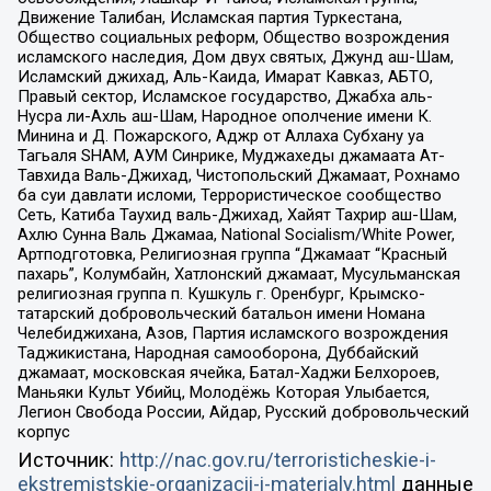
Движение Талибан, Исламская партия Туркестана,
Общество социальных реформ, Общество возрождения
исламского наследия, Дом двух святых, Джунд аш-Шам,
Исламский джихад, Аль-Каида, Имарат Кавказ, АБТО,
Правый сектор, Исламское государство, Джабха аль-
Нусра ли-Ахль аш-Шам, Народное ополчение имени К.
Минина и Д. Пожарского, Аджр от Аллаха Субхану уа
Тагьаля SHAM, АУМ Синрике, Муджахеды джамаата Ат-
Тавхида Валь-Джихад, Чистопольский Джамаат, Рохнамо
ба суи давлати исломи, Террористическое сообщество
Сеть, Катиба Таухид валь-Джихад, Хайят Тахрир аш-Шам,
Ахлю Сунна Валь Джамаа, National Socialism/White Power,
Артподготовка, Религиозная группа “Джамаат “Красный
пахарь”, Колумбайн, Хатлонский джамаат, Мусульманская
религиозная группа п. Кушкуль г. Оренбург, Крымско-
татарский добровольческий батальон имени Номана
Челебиджихана, Азов, Партия исламского возрождения
Таджикистана, Народная самооборона, Дуббайский
джамаат, московская ячейка, Батал-Хаджи Белхороев,
Маньяки Культ Убийц, Молодёжь Которая Улыбается,
Легион Свобода России, Айдар, Русский добровольческий
корпус
Источник:
http://nac.gov.ru/terroristicheskie-i-
ekstremistskie-organizacii-i-materialy.html
данные