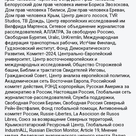
Белорусский дом прав человека имени Бориса Звозскова,
Дом прав человека Тбилиси, Дом прав человека Ереван,
Дом прав человека Крым, Центр дикого лосося, TVR
Studios, ТВ Дождь, Центр европейских исследований им
Вилфрида Мартенса, Сетевое объединение журналистов
расследователей, АЛЛАТРА, За свободную Россию,
Свободная Бурятия, Uralic, UnKremlin, Международная
федерация транспортных рабочих, ИстЧам Финланд,
Гудзоновский институт, Фонд Демократического
Развития, Комитет-2024, Центрально-Европейский
университет, Центр восточноевропейских и
международных исследований, Общество Сторожевой
башни, Библии и трактатов Свидетелей Иеговы,
Гражданский Совет, Центр анализа европейской политики,
Академическая сеть Восточная Европа, Российский
комитет действия, РЭНД корпорейшн, Русская Америка за
демократию в России, Настоящая Россия, Глобальная сеть
журналистов-расследователей, Служба поддержки,
Свободная Россия Берлин, Свободная Россия Северный
Рейн-Вестфалия, Фонд глобальной помощи, Антивоенный
комитет России, Russie-Libertes, La Asocicion de Rusos
Libres, Союз за возвращение Северных территорий,
Крымскотатарский Ресурсный Центр, Глобальный союз
IndustriALL, Russian Election Monitor, Article 19, Мнение
медиа, Федерация анархического черного креста, Радио