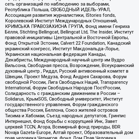
сеть организаций по наблюдению за выборами,
Республика Польша, СВОБОДНЫЙ ИДЕЛЬ-УРАЛ,
Ассоциация развития журналистики, IStories fonds,
Королевский Институт Международных Отношений,
КРИМСЬКА ПРАВОЗАХИСНА ГРУПА, Фонд имени Генриха
Бёлля, Stichting Bellingcat, Bellingcat Ltd, The Insider, Институт
правовой инициативы Центральной и Восточной Европы,
Фонд Открытой Эстонии, Calvert 22 Foundation, Канадский
украинский конгресс, Институт Макдональда-Лорье,
Украинская национальная федерация Канады,
Декабристы, Международный научный центр им Вудро
Вильсона, Свободная пресса, Возрождение, Всеукраинский
духовный центр , Риддл, Русский антивоенный комитет в
Швеции, Проект Медуза, Фонд Андрея Сахарова, Форум
свободной России, Лига Свободных Наций, Transparеncy
International, Форум Свободных Народов ПостРоссии,
Солидарность с гражданским движением в России –
Solidarus, КрымSOS, Свободный университет, Институт
государственного управления, Форум гражданского
общества Россия, Беллона, Союз жителей островов
Тисима и Хабомаи, Съезд народных депутатов, Гринпис
Интернешнл, Фонд борьбы с коррупцией Инк, Завет
церквей TCCN, Агора, Всемирный фонд природы, BDR
Novaja Gazeta-Europe, Алтай проект, Образовательный дом
прав человека Чернигов, Фонд Дом Прав Человека,