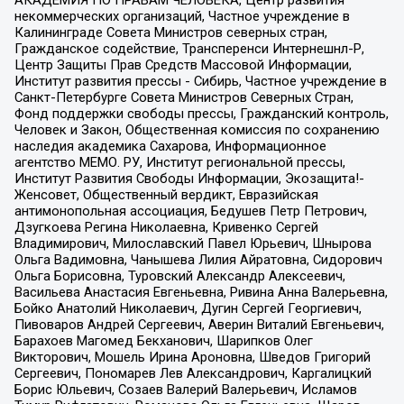
АКАДЕМИЯ ПО ПРАВАМ ЧЕЛОВЕКА, Центр развития
некоммерческих организаций, Частное учреждение в
Калининграде Совета Министров северных стран,
Гражданское содействие, Трансперенси Интернешнл-Р,
Центр Защиты Прав Средств Массовой Информации,
Институт развития прессы - Сибирь, Частное учреждение в
Санкт-Петербурге Совета Министров Северных Стран,
Фонд поддержки свободы прессы, Гражданский контроль,
Человек и Закон, Общественная комиссия по сохранению
наследия академика Сахарова, Информационное
агентство МЕМО. РУ, Институт региональной прессы,
Институт Развития Свободы Информации, Экозащита!-
Женсовет, Общественный вердикт, Евразийская
антимонопольная ассоциация, Бедушев Петр Петрович,
Дзугкоева Регина Николаевна, Кривенко Сергей
Владимирович, Милославский Павел Юрьевич, Шнырова
Ольга Вадимовна, Чанышева Лилия Айратовна, Сидорович
Ольга Борисовна, Туровский Александр Алексеевич,
Васильева Анастасия Евгеньевна, Ривина Анна Валерьевна,
Бойко Анатолий Николаевич, Дугин Сергей Георгиевич,
Пивоваров Андрей Сергеевич, Аверин Виталий Евгеньевич,
Барахоев Магомед Бекханович, Шарипков Олег
Викторович, Мошель Ирина Ароновна, Шведов Григорий
Сергеевич, Пономарев Лев Александрович, Каргалицкий
Борис Юльевич, Созаев Валерий Валерьевич, Исламов