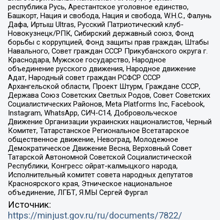
республика Русь, Арестантское уголовное единство,
Башкорт, Нация и свобода, Нация и свобода, W.H.С., Фалунь
Дафа, Иртыш Ultras, Русский Патриотический клуб-
Новокузнецк/РПК, Сибирский державный союз, Фонд
борьбы с коррупцией, Фонд защиты прав граждан, Штабы
Навального, Совет граждан СССР Прикубанского округа г.
Краснодара, Мужское государство, Народное
объединение русского движения, Народное движение
Адат, Народный совет граждан РСФСР СССР
Архангельской области, Проект Штурм, Граждане СССР,
Держава Союз Советских Светлых Родов, Совет Советских
Социалистических Районов, Meta Platforms Inc, Facebook,
Instagram, WhatsApp, СИЧ-С14, Добровольческое
Движение Организации украинских националистов, Черный
Комитет, Татарстанское Региональное Всетатарское
общественное движение, Невоград, Молодежное
Демократическое Движение Весна, Верховный Совет
Татарской Автономной Советской Социалистической
Республики, Конгресс ойрат-калмыцкого народа,
Исполнительный комитет совета народных депутатов
Красноярского края, Этническое национальное
объединение, ЛГБТ, Я.МЫ Сергей Фургал
Источник:
https://minjust.gov.ru/ru/documents/7822/