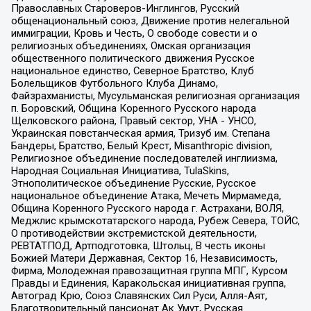
Православных Староверов-Инглингов, Русский
общенациональный союз, Движение против нелегальной
иммиграции, Кровь и Честь, О свободе совести и о
религиозных объединениях, Омская организация
общественного политического движения Русское
национальное единство, Северное Братство, Клуб
Болельщиков Футбольного Клуба Динамо,
Файзрахманисты, Мусульманская религиозная организация
п. Боровский, Община Коренного Русского народа
Щелковского района, Правый сектор, УНА - УНСО,
Украинская повстанческая армия, Тризуб им. Степана
Бандеры, Братство, Белый Крест, Misanthropic division,
Религиозное объединение последователей инглиизма,
Народная Социальная Инициатива, TulaSkins,
Этнополитическое объединение Русские, Русское
национальное объединение Атака, Мечеть Мирмамеда,
Община Коренного Русского народа г. Астрахани, ВОЛЯ,
Меджлис крымскотатарского народа, Рубеж Севера, ТОЙС,
О противодействии экстремистской деятельности,
РЕВТАТПОД, Артподготовка, Штольц, В честь иконы
Божией Матери Державная, Сектор 16, Независимость,
Фирма, Молодежная правозащитная группа МПГ, Курсом
Правды и Единения, Каракольская инициативная группа,
Автоград Крю, Союз Славянских Сил Руси, Алля-Аят,
Благотворительный пансионат Ак Умут, Русская