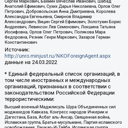
Сергей Маркович, Бахмин Вячеслав Иванович, Шабад
Анатолий Ефимович, Сухих Дарья Николаевна, Орлов Олег
Петрович, Добровольская Анна Дмитриевна, Королева
Александра Евгеньевна, Смирнов Владимир
Александрович, Вицин Сергей Ефимович, Золотухин Борис
Андреевич, Левинсон Лев Семенович, Локшина Татьяна
Иосифовна, Орлов Олег Петрович, Полякова Мара
Федоровна, Резник Генри Маркович, Захаров Герман
Константинович
Источник:
http://unro.minjust.ru/NKOForeignAgent.aspx
данные на
24.03.2022
* Единый федеральный список организаций, в
том числе иностранных и международных
организаций, признанных в соответствии с
законодательством Российской Федерации
террористическими:
Высший военный Маджлисуль Шура Объединенных сил
моджахедов Кавказа, Конгресс народов Ичкерии и
Дагестана, База, Асбат аль-Ансар, Священная война,
Исламская группа, Братья-мусульмане, Партия исламского
освобождения, Лашкар-И-Тайба, Исламская группа,