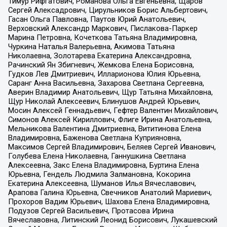
Тимур Рифгатович, Романова Ольга Евгеньевна, Щаров
Сергей Алексадрович, Цирульников Борис Альбертович,
Гасан Ольга Павловна, Паутов Юрий Анатольевич,
Верховский Александр Маркович, Пислакова-Паркер
Марина Петровна, Кочеткова Татьяна Владимировна,
Чуркина Наталья Валерьевна, Акимова Татьяна
Николаевна, Золотарева Екатерина Александровна,
Рачинский Ян Збигневич, Жемкова Елена Борисовна,
Гудков Лев Дмитриевич, Илларионова Юлия Юрьевна,
Саранг Анна Васильевна, Захарова Светлана Сергеевна,
Аверин Владимир Анатольевич, Щур Татьяна Михайловна,
Щур Николай Алексеевич, Блинушов Андрей Юрьевич,
Мосин Алексей Геннадьевич, Гефтер Валентин Михайлович,
Симонов Алексей Кириллович, Флиге Ирина Анатольевна,
Мельникова Валентина Дмитриевна, Вититинова Елена
Владимировна, Баженова Светлана Куприяновна,
Максимов Сергей Владимирович, Беляев Сергей Иванович,
Голубева Елена Николаевна, Ганнушкина Светлана
Алексеевна, Закс Елена Владимировна, Буртина Елена
Юрьевна, Гендель Людмила Залмановна, Кокорина
Екатерина Алексеевна, Шуманов Илья Вячеславович,
Арапова Галина Юрьевна, Свечников Анатолий Мариевич,
Прохоров Вадим Юрьевич, Шахова Елена Владимировна,
Подузов Сергей Васильевич, Протасова Ирина
Вячеславовна, Литинский Леонид Борисович, Лукашевский