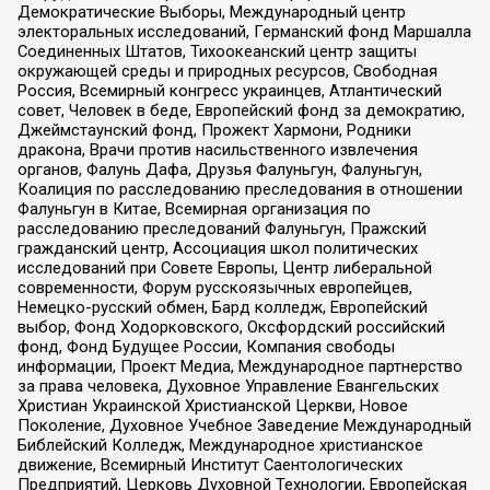
Демократические Выборы, Международный центр
электоральных исследований, Германский фонд Маршалла
Соединенных Штатов, Тихоокеанский центр защиты
окружающей среды и природных ресурсов, Свободная
Россия, Всемирный конгресс украинцев, Атлантический
совет, Человек в беде, Европейский фонд за демократию,
Джеймстаунский фонд, Прожект Хармони, Родники
дракона, Врачи против насильственного извлечения
органов, Фалунь Дафа, Друзья Фалуньгун, Фалуньгун,
Коалиция по расследованию преследования в отношении
Фалуньгун в Китае, Всемирная организация по
расследованию преследований Фалуньгун, Пражский
гражданский центр, Ассоциация школ политических
исследований при Совете Европы, Центр либеральной
современности, Форум русскоязычных европейцев,
Немецко-русский обмен, Бард колледж, Европейский
выбор, Фонд Ходорковского, Оксфордский российский
фонд, Фонд Будущее России, Компания свободы
информации, Проект Медиа, Международное партнерство
за права человека, Духовное Управление Евангельских
Христиан Украинской Христианской Церкви, Новое
Поколение, Духовное Учебное Заведение Международный
Библейский Колледж, Международное христианское
движение, Всемирный Институт Саентологических
Предприятий, Церковь Духовной Технологии, Европейская