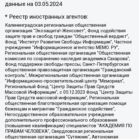
данные на
03.05.2024
* Реестр иностранных агентов:
Калининградская региональная общественная организация "Экозащита!-Женсовет", Фонд содействия защите прав и свобод граждан "Общественный вердикт", Фонд "Институт Развития Свободы Информации", Частное учреждение "Информационное агентство МЕМО. РУ", Региональная общественная организация "Общественная комиссия по сохранению наследия академика Сахарова", Фонд поддержки свободы прессы, Санкт-Петербургская общественная правозащитная организация "Гражданский контроль", Межрегиональная общественная организация "Информационно-просветительский центр "Мемориал", Региональный Фонд "Центр Защиты Прав Средств Массовой Информации", с 05.12.2023 Фонд "Центр Защиты Прав Средств массовой информации", Региональная общественная благотворительная организация помощи беженцам и мигрантам "Гражданское содействие", Негосударственное образовательное учреждение дополнительного профессионального образования (повышение квалификации) специалистов "АКАДЕМИЯ ПО ПРАВАМ ЧЕЛОВЕКА", Свердловская региональная общественная организация "Сутяжник", Автономная некоммерческая организация "Центр независимых социологических исследований", Союз общественных объединений "Российский исследовательский центр по правам человека", Региональное общественное учреждение научно-информационный центр "МЕМОРИАЛ", Некоммерческая организация "Фонд защиты гласности", Автономная некоммерческая организация "Институт прав человека", Городская общественная организация "Екатеринбургское общество "МЕМОРИАЛ", Городская общественная организация "Рязанское историко-просветительское и правозащитное общество "Мемориал" (Рязанский Мемориал), Челябинский региональный орган общественной самодеятельности – женское общественное объединение "Женщины Евразии", Челябинский региональный орган общественной самодеятельности "Уральская правозащитная группа", Фонд содействия защите здоровья и социальной справедливости имени Андрея Рылькова, Автономная Некоммерческая Организация "Аналитический Центр Юрия Левады", Автономная некоммерческая организация социальной поддержки населения "Проект Апрель", Региональная общественная организация помощи женщинам и детям, находящимся в кризисной ситуации "Информационно-методический центр "Анна", Фонд содействия развитию массовых коммуникаций и правовому просвещению "Так-так-Так", Фонд содействия устойчивому развитию "Серебряная тайга", Свердловский региональный общественный фонд социальных проектов "Новое время", "Idel.Реалии", Кавказ.Реалии, Крым.Реалии, Телеканал Настоящее Время, Татаро-башкирская служба Радио Свобода (Azatliq Radiosi), Радио Свободная Европа/Радио Свобода (PCE/PC), "Сибирь.Реалии", "Фактограф", Благотворительный фонд помощи осужденным и их семьям, Автономная некоммерческая организация "Институт глобализации и социальных движений", Фонд "В защиту прав заключенных", Частное учреждение "Центр поддержки и содействия развитию средств массовой информации", Пензенский региональный общественный благотворительный фонд "Гражданский союз", "Север.Реалии", Некоммерческая организация Фонд "Правовая инициатива", Общество с ограниченной ответственностью "Радио Свободная Европа/Радио Свобода", Чешское информационное агентство "MEDIUM-ORIENT", Красноярская региональная общественная организация "Мы против СПИДа", Камалягин Денис Николаевич, Маркелов Сергей Евгеньевич, Пономарев Лев Александрович, Савицкая Людмила Алексеевна, Автономная некоммерческая организация "Центр по работе с проблемой насилия "НАСИЛИЮ.НЕТ", Межрегиональный профессиональный союз работников здравоохранения "Альянс врачей", Юридическое лицо, зарегистрированное в Латвийской Республике, SIA "Medusa Project" (регистрационный номер 40103797863, дата регистрации 10.06.2014), Некоммерческая организация "Фонд по борьбе с коррупцией", Автономная некоммерческая организация "Институт права и публичной политики", Баданин Роман Сергеевич, Гликин Максим Александрович, Железнова Мария Михайловна, Лукьянова Юлия Сергеевна, Маетная Елизавета Витальевна, Маняхин Петр Борисович, Чуракова Ольга Владимировна, Ярош Юлия Петровна, Юридическое лицо "The Insider SIA", зарегистрированное в Риге, Латвийская Республика (дата регистрации 26.06.2015), являющееся администратором доменного имени интернет-издания "The Insider SIA", https://theins.ru, Постернак Алексей Евгеньевич, Рубин Михаил Аркадьевич, Анин Роман Александрович, Юридическое лицо Istories fonds, зарегистрированное в Латвийской Республике (регистрационный номер 50008295751, дата регистрации 24.02.2020), Великовский Дмитрий Александрович, Долинина Ирина Николаевна, Мароховская Алеся Алексеевна, Шлейнов Роман Юрьевич, Шмагун Олеся Валентиновна, Общество с ограниченной ответственностью "Альтаир 2021", Общество с ограниченной ответственностью "Вега 2021", Общество с ограниченной ответственностью "Главный редактор 2021", Общество с ограниченной ответственностью "Ромашки монолит", Важенков Артем Валерьевич, Ивановская областная общественная организация "Центр гендерных исследований", Гурман Юрий Альбертович, Медиапроект "ОВД-Инфо", Егоров Владимир Владимирович, Жилинский Владимир Александрович, Общество с ограниченной ответственностью "ЗП", Иванова София Юрьевна, Карезина Инна Павловна, Кильтау Екатерина Викторовна, Петров Алексей Викторович, Пискунов Сергей Евгеньевич, Смирнов Сергей Сергеевич, Тихонов Михаил Сергеевич, Общество с ограниченной ответственностью "ЖУРНАЛИСТ-ИНОСТРАННЫЙ АГЕНТ", Арапова Галина Юрьевна, Вольтская Татьяна Анатольевна, Американская компания "Mason G.E.S. Anonymous Foundation" (США), являющаяся владельцем интернет-издания https://mnews.world/, Компания "Stichting Bellingcat", зарегистрированная в Нидерландах (дата регистрации 11.07.2018), Захаров Андрей Вячеславович, Клепиковская Екатерина Дмитриевна, Общество с ограниченной ответственностью "МЕМО", Перл Роман Александрович, Симонов Евгений Алексеевич, Соловьева Елена Анатольевна, Сотников Даниил Владимирович, Сурначева Елизавета Дмитриевна, Автономная некоммерческая организация по защите прав человека и информированию населения "Якутия – Наше Мнение", Общество с ограниченной ответственностью "Москоу диджитал медиа", с 26.01.2023 Общество с ограниченной ответственностью "Чайка Белые сады", Ветошкина Валерия Валерьевна, Заговора Максим Александрович, Межрегиональное общественное движение "Российская ЛГБТ - сеть", Оленичев Максим Владимирович, Павлов Иван Юрьевич, Скворцова Елена Сергеевна, Общество с ограниченной ответственностью "Как бы инагент", Кочетков Игорь Викторович, Общество с ограниченной ответственностью "Честные выборы", Еланчик Олег Александрович, Общество с ограниченной ответственностью "Нобелевский призыв", Гималова Регина Эмилевна, Григорьев Андрей Валерьевич, Григорьева Алина Александровна, Ассоциация по содействию защите прав призывников, альтернативнослужащих и военнослужащих "Правозащитная группа "Гражданин.Армия.Право", Хисамова Регина Фаритовна, Автономная некоммерческая организация по реализации социально-правовых программ "Лилит", Дальневосточное общественное движение "Маяк", Санкт-Петербургская ЛГБТ-инициативная группа "Выход", Инициативная группа ЛГБТ+ "Реверс", Алексеев Андрей Викторович, Бекбулатова Таисия Львовна, Беляев Иван Михайлович, Владыкина Елена Сергеевна, Гельман Марат Александрович, Никульшина Вероника Юрьевна, Толоконникова Надежда Андреевна, Шендерович Виктор Анатольевич, Общество с ограниченной ответственностью "Данное сообщение", Общество с ограниченной ответственностью Издательский дом "Новая глава", Айнбиндер Александра Александровна, Московский комьюнити-центр для ЛГБТ+инициатив, Благотворительный фонд развития филантропии, Deutsche Welle (Германия, Kurt-Schumacher-Strasse 3, 53113 Bonn), Борзунова Мария Михайловна, Воробьев Виктор Викторович, Голубева Анна Львовна, Константинова Алла Михайловна, Малкова Ирина Владимировна, Мурадов Мурад Абдулгалимович, Осетинская Елизавета Николаевна, Понасенков Евгений Николаевич, Ганапольский Матвей Юрьевич, Киселев Евгений Алексеевич, Борухович Ирина Григорьевна, Дремин Иван Тимофеевич, Дубровский Дмитрий Викторович, Красноярская региональная общественная организация поддержки и развития альтернативных образовательных технологий и межкультурных коммуникаций "ИНТЕРРА", Маяковская Екатерина Алексеевна, Фейгин Марк Захарович, Филимонов Андрей Викторович, Дзугкоева Регина Николаевна, Доброхотов Роман Александрович, Дудь Юрий Александрович, Елкин Сергей Владимирович, Кругликов Кирилл Игоревич, Сабунаева Мария Леонидовна, Семенов Алексей Владимирович, Шаинян Карен Багратович, Шульман Екатерина Михайловна, Асафьев Артур Валерьевич, Вахштайн Виктор Семенович, Венедиктов Алексей Алексеевич, Лушникова Екатерина Евгеньевна, Волков Леонид Михайлович, Невзоров Александр Глебович, Пархоменко Сергей Борисович, Сироткин Ярослав Николаевич, Кара-Мурза Владимир Владимирович, Баранова Наталья Владимировна, Гозман Леонид Яковлевич, Кагарлицкий Борис Юльевич, Климарев Михаил Валерьевич, Милов Владимир Станиславович, Автономная некоммерческая организация Краснодарский центр современного искусства "Типография", Моргенштерн Алишер Тагирович, Соболь Любовь Эдуардовна, Общество с ограниченной ответственностью "ЛИЗА НОРМ", Каспаров Гарри Кимович, Ходорковский Михаил Борисович, Общество с ограниченной ответственностью "Апрельские тезисы", Данилович Ирина Брониславовна, Кашин Олег Владимирович, Петров Николай Владимирович, Пивоваров Алексей Владимирович, Соколов Михаил Владимирович, Цветкова Юлия Владимировна, Чичваркин Евгений Александрович, Комитет против пыток/Команда против пыток, Общество с ограниченной ответственностью "Первый научный", Общество с ограниченной ответственностью "Вертолет и ко", Белоцерковская Вероника Борисовна, Кац Максим Евгеньевич, Лазарева Татьяна Юрьевна, Шаведдинов Руслан Табризович, Яшин Илья Валерьевич, Общество с ограниченной ответственностью "Иноагент ААВ", Алешковский Дмитрий Петрович, Альбац Евгения Марковна, Быков Дмитрий Львович, Галямина Юлия Евгеньевна, Лойко Сергей Леонидович, Мартынов Кирилл Константинович, Медведев Сергей Александрович, Крашенинников Федор Геннадиевич, Гордеева Катерина Вл