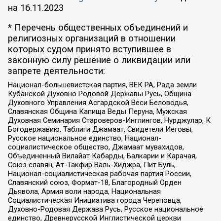
на
16.11.2023
* Перечень общественных объединений и
религиозных организаций в отношении
которых судом принято вступившее в
законную силу решение о ликвидации или
запрете деятельности:
Национал-большевистская партия, ВЕК РА, Рада земли
Кубанской Духовно Родовой Державы Русь, Община
Духовного Управления Асгардской Веси Беловодья,
Славянская Община Капища Веды Перуна, Мужская
Духовная Семинария Староверов-Инглингов, Нурджулар, К
Богодержавию, Таблиги Джамаат, Свидетели Иеговы,
Русское национальное единство, Национал-
социалистическое общество, Джамаат мувахидов,
Объединенный Вилайат Кабарды, Балкарии и Карачая,
Союз славян, Ат-Такфир Валь-Хиджра, Пит Буль,
Национал-социалистическая рабочая партия России,
Славянский союз, Формат-18, Благородный Орден
Дьявола, Армия воли народа, Национальная
Социалистическая Инициатива города Череповца,
Духовно-Родовая Держава Русь, Русское национальное
единство, Древнерусской Инглистической церкви