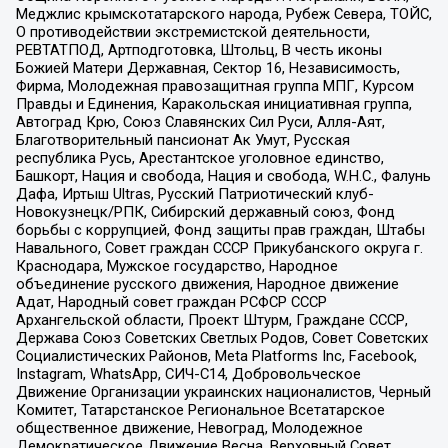
Меджлис крымскотатарского народа, Рубеж Севера, ТОЙС,
О противодействии экстремистской деятельности,
РЕВТАТПОД, Артподготовка, Штольц, В честь иконы
Божией Матери Державная, Сектор 16, Независимость,
Фирма, Молодежная правозащитная группа МПГ, Курсом
Правды и Единения, Каракольская инициативная группа,
Автоград Крю, Союз Славянских Сил Руси, Алля-Аят,
Благотворительный пансионат Ак Умут, Русская
республика Русь, Арестантское уголовное единство,
Башкорт, Нация и свобода, Нация и свобода, W.H.С., Фалунь
Дафа, Иртыш Ultras, Русский Патриотический клуб-
Новокузнецк/РПК, Сибирский державный союз, Фонд
борьбы с коррупцией, Фонд защиты прав граждан, Штабы
Навального, Совет граждан СССР Прикубанского округа г.
Краснодара, Мужское государство, Народное
объединение русского движения, Народное движение
Адат, Народный совет граждан РСФСР СССР
Архангельской области, Проект Штурм, Граждане СССР,
Держава Союз Советских Светлых Родов, Совет Советских
Социалистических Районов, Meta Platforms Inc, Facebook,
Instagram, WhatsApp, СИЧ-С14, Добровольческое
Движение Организации украинских националистов, Черный
Комитет, Татарстанское Региональное Всетатарское
общественное движение, Невоград, Молодежное
Демократическое Движение Весна, Верховный Совет