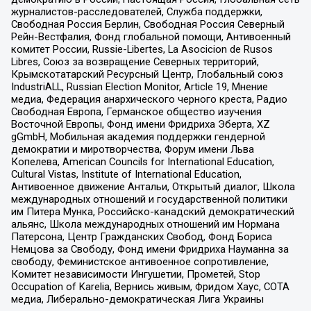
журналистов-расследователей, Служба поддержки,
Свободная Россия Берлин, Свободная Россия Северный
Рейн-Вестфалия, Фонд глобальной помощи, Антивоенный
комитет России, Russie-Libertes, La Asocicion de Rusos
Libres, Союз за возвращение Северных территорий,
Крымскотатарский Ресурсный Центр, Глобальный союз
IndustriALL, Russian Election Monitor, Article 19, Мнение
медиа, Федерация анархического черного креста, Радио
Свободная Европа, Германское общество изучения
Восточной Европы, Фонд имени Фридриха Эберта, XZ
gGmbH, Мобильная академия поддержки гендерной
демократии и миротворчества, Форум имени Льва
Копелева, American Councils for International Education,
Cultural Vistas, Institute of International Education,
Антивоенное движение Антальи, Открытый диалог, Школа
международных отношений и государственной политики
им Питера Мунка, Российско-канадский демократический
альянс, Школа международных отношений им Нормана
Патерсона, Центр Гражданских Свобод, Фонд Бориса
Немцова за Свободу, Фонд имени Фридриха Науманна за
свободу, Феминистское антивоенное сопротивление,
Комитет независимости Ингушетии, Прометей, Stop
Occupation of Karelia, Вернись живым, Фридом Хаус, СОТА
медиа, Либерально-демократическая Лига Украины