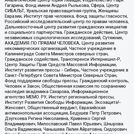
Аналитический Центр Юрия Левады, Издательство Парк
Гагарина, Фонд имени Андрея Рылькова, Сфера, Центр
СИБАЛЬТ, Уральская правозащитная группа, Женщины
Евразии, Институт прав человека, Фонд защиты гласности,
Российский исследовательский центр по правам человека,
Дальневосточный центр развития гражданских инициатив
и социального партнерства, Гражданское действие, Центр
независимых социологических исследований, Сутяжник,
АКАДЕМИЯ ПО ПРАВАМ ЧЕЛОВЕКА, Центр развития
некоммерческих организаций, Частное учреждение в
Калининграде Совета Министров северных стран,
Гражданское содействие, Трансперенси Интернешнл-Р,
Центр Защиты Прав Средств Массовой Информации,
Институт развития прессы - Сибирь, Частное учреждение в
Санкт-Петербурге Совета Министров Северных Стран,
Фонд поддержки свободы прессы, Гражданский контроль,
Человек и Закон, Общественная комиссия по сохранению
наследия академика Сахарова, Информационное
агентство МЕМО. РУ, Институт региональной прессы,
Институт Развития Свободы Информации, Экозащита!-
Женсовет, Общественный вердикт, Евразийская
антимонопольная ассоциация, Бедушев Петр Петрович,
Дзугкоева Регина Николаевна, Кривенко Сергей
Владимирович, Милославский Павел Юрьевич, Шнырова
Ольга Вадимовна, Чанышева Лилия Айратовна, Сидорович