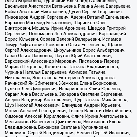
Ольга Борисовна, Туровский Александр Алексеевич,
Васильева Анастасия Евгеньевна, Ривина Анна Валерьевна,
Бойко Анатолий Николаевич, Дугин Сергей Георгиевич,
Пивоваров Андрей Сергеевич, Аверин Виталий Евгеньевич,
Барахоев Магомед Бекханович, Шарипков Олег
Викторович, Мошель Ирина Ароновна, Шведов Григорий
Сергеевич, Пономарев Лев Александрович, Каргалицкий
Борис Юльевич, Созаев Валерий Валерьевич, Исламов
Тимур Рифгатович, Романова Ольга Евгеньевна, Щаров
Сергей Алексадрович, Цирульников Борис Альбертович,
Гасан Ольга Павловна, Паутов Юрий Анатольевич,
Верховский Александр Маркович, Пислакова-Паркер
Марина Петровна, Кочеткова Татьяна Владимировна,
Чуркина Наталья Валерьевна, Акимова Татьяна
Николаевна, Золотарева Екатерина Александровна,
Рачинский Ян Збигневич, Жемкова Елена Борисовна,
Гудков Лев Дмитриевич, Илларионова Юлия Юрьевна,
Саранг Анна Васильевна, Захарова Светлана Сергеевна,
Аверин Владимир Анатольевич, Щур Татьяна Михайловна,
Щур Николай Алексеевич, Блинушов Андрей Юрьевич,
Мосин Алексей Геннадьевич, Гефтер Валентин Михайлович,
Симонов Алексей Кириллович, Флиге Ирина Анатольевна,
Мельникова Валентина Дмитриевна, Вититинова Елена
Владимировна, Баженова Светлана Куприяновна,
Максимов Сергей Владимирович, Беляев Сергей Иванович,