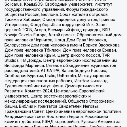
Solidarus, КрымSOS, Свободный университет, Институт
государственного управления, Форум гражданского
общества Россия, Беллона, Союз жителей островов
Тисима и Хабомаи, Съезд народных депутатов, Гринпис
Интернешнл, Фонд борьбы с коррупцией Инк, Завет
церквей TCCN, Агора, Всемирный фонд природы, BDR
Novaja Gazeta-Europe, Алтай проект, Образовательный дом
прав человека Чернигов, Фонд Дом Прав Человека,
Белорусский дом прав человека имени Бориса Звозскова,
Дом прав человека Тбилиси, Дом прав человека Ереван,
Дом прав человека Крым, Центр дикого лосося, TVR
Studios, ТВ Дождь, Центр европейских исследований им
Вилфрида Мартенса, Сетевое объединение журналистов
расследователей, АЛЛАТРА, За свободную Россию,
Свободная Бурятия, Uralic, UnKremlin, Международная
федерация транспортных рабочих, ИстЧам Финланд,
Гудзоновский институт, Фонд Демократического
Развития, Комитет-2024, Центрально-Европейский
университет, Центр восточноевропейских и
международных исследований, Общество Сторожевой
башни, Библии и трактатов Свидетелей Иеговы,
Гражданский Совет, Центр анализа европейской политики,
Академическая сеть Восточная Европа, Российский
комитет действия, РЭНД корпорейшн, Русская Америка за
демократию в России, Настоящая Россия, Глобальная сеть