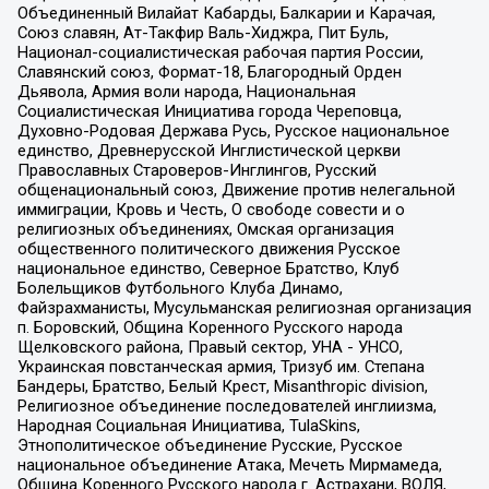
Объединенный Вилайат Кабарды, Балкарии и Карачая,
Союз славян, Ат-Такфир Валь-Хиджра, Пит Буль,
Национал-социалистическая рабочая партия России,
Славянский союз, Формат-18, Благородный Орден
Дьявола, Армия воли народа, Национальная
Социалистическая Инициатива города Череповца,
Духовно-Родовая Держава Русь, Русское национальное
единство, Древнерусской Инглистической церкви
Православных Староверов-Инглингов, Русский
общенациональный союз, Движение против нелегальной
иммиграции, Кровь и Честь, О свободе совести и о
религиозных объединениях, Омская организация
общественного политического движения Русское
национальное единство, Северное Братство, Клуб
Болельщиков Футбольного Клуба Динамо,
Файзрахманисты, Мусульманская религиозная организация
п. Боровский, Община Коренного Русского народа
Щелковского района, Правый сектор, УНА - УНСО,
Украинская повстанческая армия, Тризуб им. Степана
Бандеры, Братство, Белый Крест, Misanthropic division,
Религиозное объединение последователей инглиизма,
Народная Социальная Инициатива, TulaSkins,
Этнополитическое объединение Русские, Русское
национальное объединение Атака, Мечеть Мирмамеда,
Община Коренного Русского народа г. Астрахани, ВОЛЯ,