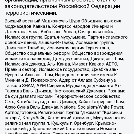
законодательством Российской Федерации
террористическими:
Высший военный Маджлисуль Шура Объединенных сил
моджахедов Кавказа, Конгресс народов Ичкерии и
Дагестана, База, Асбат аль-Ансар, Священная война,
Исламская группа, Братья-мусульмане, Партия исламского
освобождения, Лашкар-И-Тайба, Исламская группа,
Движение Талибан, Исламская партия Туркестана,
Общество социальных реформ, Общество возрождения
исламского наследия, Дом двух святых, Джунд аш-Шам,
Исламский джихад, Аль-Каида, Имарат Кавказ, АБТО,
Правый сектор, Исламское государство, Джабха аль-
Нусра ли-Ахль аш-Шам, Народное ополчение имени К.
Минина и Д. Пожарского, Аджр от Аллаха Субхану уа
Тагьаля SHAM, АУМ Синрике, Муджахеды джамаата Ат-
Тавхида Валь-Джихад, Чистопольский Джамаат, Рохнамо
ба суи давлати исломи, Террористическое сообщество
Сеть, Катиба Таухид валь-Джихад, Хайят Тахрир аш-Шам,
Ахлю Сунна Валь Джамаа, National Socialism/White Power,
Артподготовка, Религиозная группа “Джамаат “Красный
пахарь”, Колумбайн, Хатлонский джамаат, Мусульманская
религиозная группа п. Кушкуль г. Оренбург, Крымско-
татарский добровольческий батальон имени Номана