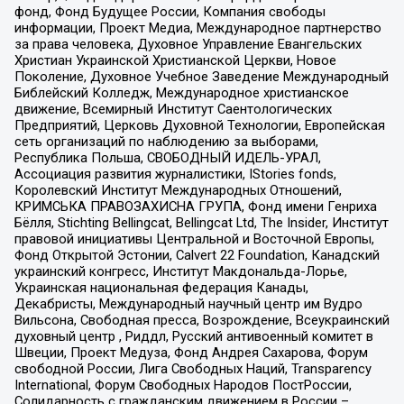
фонд, Фонд Будущее России, Компания свободы
информации, Проект Медиа, Международное партнерство
за права человека, Духовное Управление Евангельских
Христиан Украинской Христианской Церкви, Новое
Поколение, Духовное Учебное Заведение Международный
Библейский Колледж, Международное христианское
движение, Всемирный Институт Саентологических
Предприятий, Церковь Духовной Технологии, Европейская
сеть организаций по наблюдению за выборами,
Республика Польша, СВОБОДНЫЙ ИДЕЛЬ-УРАЛ,
Ассоциация развития журналистики, IStories fonds,
Королевский Институт Международных Отношений,
КРИМСЬКА ПРАВОЗАХИСНА ГРУПА, Фонд имени Генриха
Бёлля, Stichting Bellingcat, Bellingcat Ltd, The Insider, Институт
правовой инициативы Центральной и Восточной Европы,
Фонд Открытой Эстонии, Calvert 22 Foundation, Канадский
украинский конгресс, Институт Макдональда-Лорье,
Украинская национальная федерация Канады,
Декабристы, Международный научный центр им Вудро
Вильсона, Свободная пресса, Возрождение, Всеукраинский
духовный центр , Риддл, Русский антивоенный комитет в
Швеции, Проект Медуза, Фонд Андрея Сахарова, Форум
свободной России, Лига Свободных Наций, Transparеncy
International, Форум Свободных Народов ПостРоссии,
Солидарность с гражданским движением в России –