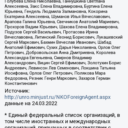
Голубева Елена Николаевна, Ганнушкина Светлана
Алексеевна, Закс Елена Владимировна, Буртина Елена
Юрьевна, Гендель Людмила Залмановна, Кокорина
Екатерина Алексеевна, Шуманов Илья Вячеславович,
Арапова Галина Юрьевна, Свечников Анатолий Мариевич,
Прохоров Вадим Юрьевич, Шахова Елена Владимировна,
Подузов Сергей Васильевич, Протасова Ирина
Вячеславовна, Литинский Леонид Борисович, Лукашевский
Сергей Маркович, Бахмин Вячеслав Иванович, Шабад
Анатолий Ефимович, Сухих Дарья Николаевна, Орлов Олег
Петрович, Добровольская Анна Дмитриевна, Королева
Александра Евгеньевна, Смирнов Владимир
Александрович, Вицин Сергей Ефимович, Золотухин Борис
Андреевич, Левинсон Лев Семенович, Локшина Татьяна
Иосифовна, Орлов Олег Петрович, Полякова Мара
Федоровна, Резник Генри Маркович, Захаров Герман
Константинович
Источник:
http://unro.minjust.ru/NKOForeignAgent.aspx
данные на
24.03.2022
* Единый федеральный список организаций, в
том числе иностранных и международных
организаций, признанных в соответствии с