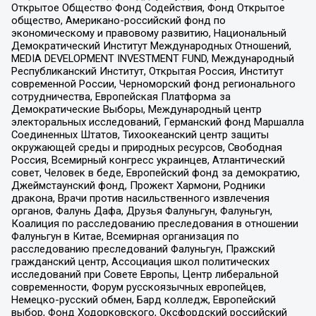
Открытое Общество Фонд Содействия, Фонд Открытое
общество, Американо-российский фонд по
экономическому и правовому развитию, Национальный
Демократический Институт Международных Отношений,
MEDIA DEVELOPMENT INVESTMENT FUND, Международный
Республиканский Институт, Открытая Россия, Институт
современной России, Черноморский фонд регионального
сотрудничества, Европейская Платформа за
Демократические Выборы, Международный центр
электоральных исследований, Германский фонд Маршалла
Соединенных Штатов, Тихоокеанский центр защиты
окружающей среды и природных ресурсов, Свободная
Россия, Всемирный конгресс украинцев, Атлантический
совет, Человек в беде, Европейский фонд за демократию,
Джеймстаунский фонд, Прожект Хармони, Родники
дракона, Врачи против насильственного извлечения
органов, Фалунь Дафа, Друзья Фалуньгун, Фалуньгун,
Коалиция по расследованию преследования в отношении
Фалуньгун в Китае, Всемирная организация по
расследованию преследований Фалуньгун, Пражский
гражданский центр, Ассоциация школ политических
исследований при Совете Европы, Центр либеральной
современности, Форум русскоязычных европейцев,
Немецко-русский обмен, Бард колледж, Европейский
выбор, Фонд Ходорковского, Оксфордский российский