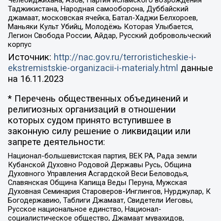
Челебиджихана, Азов, Партия исламского возрождения
Таджикистана, Народная самооборона, Дуббайский
джамаат, московская ячейка, Батал-Хаджи Белхороев,
Маньяки Культ Убийц, Молодёжь Которая Улыбается,
Легион Свобода России, Айдар, Русский добровольческий
корпус
Источник:
http://nac.gov.ru/terroristicheskie-i-
ekstremistskie-organizacii-i-materialy.html
данные
на
16.11.2023
* Перечень общественных объединений и
религиозных организаций в отношении
которых судом принято вступившее в
законную силу решение о ликвидации или
запрете деятельности:
Национал-большевистская партия, ВЕК РА, Рада земли
Кубанской Духовно Родовой Державы Русь, Община
Духовного Управления Асгардской Веси Беловодья,
Славянская Община Капища Веды Перуна, Мужская
Духовная Семинария Староверов-Инглингов, Нурджулар, К
Богодержавию, Таблиги Джамаат, Свидетели Иеговы,
Русское национальное единство, Национал-
социалистическое общество, Джамаат мувахидов,