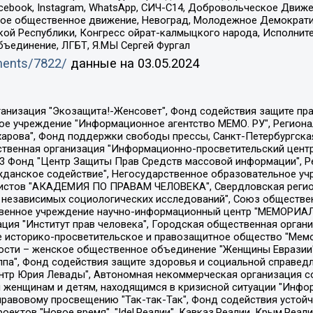
Facebook, Instagram, WhatsApp, СИЧ-С14, Добровольческое Движ
ское общественное движение, Невоград, Молодежное Демократ
ой Республики, Конгресс ойрат-калмыцкого народа, Исполнит
бъединение, ЛГБТ, Я.МЫ Сергей Фургал
uments/7822/
данные на
03.05.2024
Общество с ограниченной ответственностью "Радио Свободная Европа/Радио Свобода", Чешское информационное агентство "MEDIUM-ORIENT", Красноярская региональная общественная организация "Мы против СПИДа", Камалягин Денис Николаевич, Маркелов Сергей Евгеньевич, Пономарев Лев Александрович, Савицкая Людмила Алексеевна, Автономная некоммерческая организация "Центр по работе с проблемой насилия "НАСИЛИЮ.НЕТ", Межрегиональный профессиональный союз работников здравоохранения "Альянс врачей", Юридическое лицо, зарегистрированное в Латвийской Республике, SIA "Medusa Project" (регистрационный номер 40103797863, дата регистрации 10.06.2014), Некоммерческая организация "Фонд по борьбе с коррупцией", Автономная некоммерческая организация "Институт права и публичной политики", Баданин Роман Сергеевич, Гликин Максим Александрович, Железнова Мария Михайловна, Лукьянова Юлия Сергеевна, Маетная Елизавета Витальевна, Маняхин Петр Борисович, Чуракова Ольга Владимировна, Ярош Юлия Петровна, Юридическое лицо "The Insider SIA", зарегистрированное в Риге, Латвийская Республика (дата регистрации 26.06.2015), являющееся администратором доменного имени интернет-издания "The Insider SIA", https://theins.ru, Постернак Алексей Евгеньевич, Рубин Михаил Аркадьевич, Анин Роман Александрович, Юридическое лицо Istories fonds, зарегистрированное в Латвийской Республике (регистрационный номер 50008295751, дата регистрации 24.02.2020), Великовский Дмитрий Александрович, Долинина Ирина Николаевна, Мароховская Алеся Алексеевна, Шлейнов Роман Юрьевич, Шмагун Олеся Валентиновна, Общество с ограниченной ответственностью "Альтаир 2021", Общество с ограниченной ответственностью "Вега 2021", Общество с ограниченной ответственностью "Главный редактор 2021", Общество с ограниченной ответственностью "Ромашки монолит", Важенков Артем Валерьевич, Ивановская областная общественная организация "Центр гендерных исследований", Гурман Юрий Альбертович, Медиапроект "ОВД-Инфо", Егоров Владимир Владимирович, Жилинский Владимир Александрович, Общество с ограниченной ответственностью "ЗП", Иванова София Юрьевна, Карезина Инна Павловна, Кильтау Екатерина Викторовна, Петров Алексей Викторович, Пискунов Сергей Евгеньевич, Смирнов Сергей Сергеевич, Тихонов Михаил Сергеевич, Общество с ограниченной ответственностью "ЖУРНАЛИСТ-ИНОСТРАННЫЙ АГЕНТ", Арапова Галина Юрьевна, Вольтская Татьяна Анатольевна, Американская компания "Mason G.E.S. Anonymous Foundation" (США), являющаяся владельцем интернет-издания https://mnews.world/, Компания "Stichting Bellingcat", зарегистрированная в Нидерландах (дата регистрации 11.07.2018), Захаров Андрей Вячеславович, Клепиковская Екатерина Дмитриевна, Общество с ограниченной ответственностью "МЕМО", Перл Роман Александрович, Симонов Евгений Алексеевич, Соловьева Елена Анатольевна, Сотников Даниил Владимирович, Сурначева Елизавета Дмитриевна, Автономная некоммерческая организация по защите прав человека и информированию населения "Якутия – Наше Мнение", Общество с ограниченной ответственностью "Москоу диджитал медиа", с 26.01.2023 Общество с ограниченной ответственностью "Чайка Белые сады", Ветошкина Валерия Валерьевна, Заговора Максим Александрович, Межрегиональное общественное движение "Российская ЛГБТ - сеть", Оленичев Максим Владимирович, Павлов Иван Юрьевич, Скворцова Елена Сергеевна, Общество с ограниченной ответственностью "Как бы инагент", Кочетков Игорь Викторович, Общество с ограниченной ответственностью "Честные выборы", Еланчик Олег Александрович, Общество с ограниченной ответственностью "Нобелевский призыв", Гималова Регина Эмилевна, Григорьев Андрей Валерьевич, Григорьева Алина Александровна, Ассоциация по содействию защите прав призывников, альтернативнослужащих и военнослужащих "Правозащитная группа "Гражданин.Армия.Право", Хисамова Регина Фаритовна, Автономная некоммерческая организация по реализа