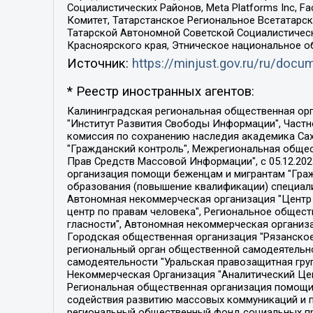
Социалистических Районов, Meta Platforms Inc, 
Комитет, Татарстанское Региональное Всетатар
Татарской Автономной Советской Социалистическ
Красноярского края, Этническое национальное о
Источник:
https://minjust.gov.ru/ru/doc
* Реестр иностранных агентов:
Калининградская региональная общественная организация "Экозащита!-Женсовет", Фонд содействия защите прав и свобод граждан "Общественный вердикт", Фонд "Институт Развития Свободы Информации", Частное учреждение "Информационное агентство МЕМО. РУ", Региональная общественная организация "Общественная комиссия по сохранению наследия академика Сахарова", Фонд поддержки свободы прессы, Санкт-Петербургская общественная правозащитная организация "Гражданский контроль", Межрегиональная общественная организация "Информационно-просветительский центр "Мемориал", Региональный Фонд "Центр Защиты Прав Средств Массовой Информации", с 05.12.2023 Фонд "Центр Защиты Прав Средств массовой информации", Региональная общественная благотворительная организация помощи беженцам и мигрантам "Гражданское содействие", Негосударственное образовательное учреждение дополнительного профессионального образования (повышение квалификации) специалистов "АКАДЕМИЯ ПО ПРАВАМ ЧЕЛОВЕКА", Свердловская региональная общественная организация "Сутяжник", Автономная некоммерческая организация "Центр независимых социологических исследований", Союз общественных объединений "Российский исследовательский центр по правам человека", Региональное общественное учреждение научно-информационный центр "МЕМОРИАЛ", Некоммерческая организация "Фонд защиты гласности", Автономная некоммерческая организация "Институт прав человека", Городская общественная организация "Екатеринбургское общество "МЕМОРИАЛ", Городская общественная организация "Рязанское историко-просветительское и правозащитное общество "Мемориал" (Рязанский Мемориал), Челябинский региональный орган общественной самодеятельности – женское общественное объединение "Женщины Евразии", Челябинский региональный орган общественной самодеятельности "Уральская правозащитная группа", Фонд содействия защите здоровья и социальной справедливости имени Андрея Рылькова, Автономная Некоммерческая Организация "Аналитический Центр Юрия Левады", Автономная некоммерческая организация социальной поддержки населения "Проект Апрель", Региональная общественная организация помощи женщинам и детям, находящимся в кризисной ситуации "Информационно-методический центр "Анна", Фонд содействия развитию массовых коммуникаций и правовому просвещению "Так-так-Так", Фонд содействия устойчивому развитию "Серебряная тайга", Свердловский региональный общественный фонд социальных проектов "Новое время", "Idel.Реалии", Кавказ.Реалии, Крым.Реалии, Телеканал Настоящее Время, Татаро-башкирская служба Радио Свобода (Azatliq Radiosi), Радио Свободная Европа/Радио Свобода (PCE/PC), "Сибирь.Реалии", "Фактограф", Благотворительный фонд помощи осужденным и их семьям, Автономная некоммерческая организация "Институт глобализации и социальных движений", Фонд "В защиту прав заключенных", Частное учреждение "Центр поддержки и содействия развитию средств массовой информации", Пензенский региональный общественный благотворительный фонд "Гражданский союз", "Север.Реалии", Некоммерческая организация Фонд "Правовая инициатива", 