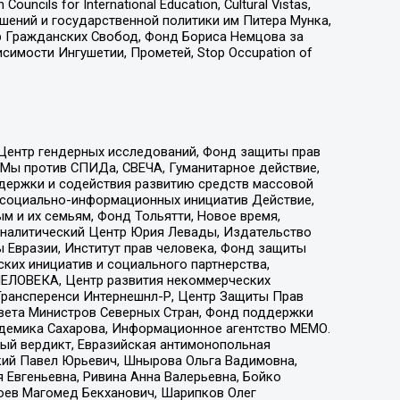
ls for International Education, Cultural Vistas,
ошений и государственной политики им Питера Мунка,
 Гражданских Свобод, Фонд Бориса Немцова за
имости Ингушетии, Прометей, Stop Occupation of
 Центр гендерных исследований, Фонд защиты прав
 Мы против СПИДа, СВЕЧА, Гуманитарное действие,
ддержки и содействия развитию средств массовой
р социально-информационных инициатив Действие,
 и их семьям, Фонд Тольятти, Новое время,
, Аналитический Центр Юрия Левады, Издательство
 Евразии, Институт прав человека, Фонд защиты
ких инициатив и социального партнерства,
ЕЛОВЕКА, Центр развития некоммерческих
 Трансперенси Интернешнл-Р, Центр Защиты Прав
овета Министров Северных Стран, Фонд поддержки
адемика Сахарова, Информационное агентство МЕМО.
ый вердикт, Евразийская антимонопольная
кий Павел Юрьевич, Шнырова Ольга Вадимовна,
 Евгеньевна, Ривина Анна Валерьевна, Бойко
хоев Магомед Бекханович, Шарипков Олег