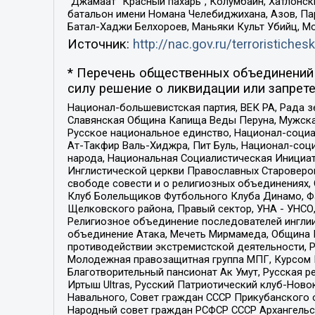
“Джамаат “Красный пахарь”, Колумбайн, Хатлонск
батальон имени Номана Челебиджихана, Азов, Па
Батал-Хаджи Белхороев, Маньяки Культ Убийц, М
Источник:
http://nac.gov.ru/terroristichesk
* Перечень общественных объединений 
силу решение о ликвидации или запрете
Национал-большевистская партия, ВЕК РА, Рада 
Славянская Община Капища Веды Перуна, Мужская
Русское национальное единство, Национал-социа
Ат-Такфир Валь-Хиджра, Пит Буль, Национал-соц
народа, Национальная Социалистическая Инициат
Инглистической церкви Православных Староверов
свободе совести и о религиозных объединениях,
Клуб Болельщиков Футбольного Клуба Динамо, Фа
Щелковского района, Правый сектор, УНА - УНСО, У
Религиозное объединение последователей инглии
объединение Атака, Мечеть Мирмамеда, Община К
противодействии экстремистской деятельности, 
Молодежная правозащитная группа МПГ, Курсом П
Благотворительный пансионат Ак Умут, Русская ре
Иртыш Ultras, Русский Патриотический клуб-Нов
Навального, Совет граждан СССР Прикубанского 
Народный совет граждан РСФСР СССР Архангельск