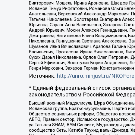
Викторович, Мошель Ирина Ароновна, Шведов Гри
Исламов Тимур Рифгатович, Романова Ольга Евге
Анатольевич, Верховский Александр Маркович, П
Татьяна Николаевна, Золотарева Екатерина Алек
Юрьевна, Саранг Анна Васильевна, Захарова Свет
Андрей Юрьевич, Мосин Алексей Геннадьевич, Ге
Дмитриевна, Вититинова Елена Владимировна, Ба
Николаевна, Ганнушкина Светлана Алексеевна, За
Шуманов Илья Вячеславович, Арапова Галина Юрь
Васильевич, Протасова Ирина Вячеславовна, Лит
Сухих Дарья Николаевна, Орлов Олег Петрович, 
Сергей Ефимович, Золотухин Борис Андреевич, Л
Генри Маркович, Захаров Герман Константинович
Источник:
http://unro.minjust.ru/NKOFore
* Единый федеральный список организа
законодательством Российской Федера
Высший военный Маджлисуль Шура Объединенных с
Исламская группа, Братья-мусульмане, Партия ис
Общество социальных реформ, Общество возрожд
АБТО, Правый сектор, Исламское государство, Д
уа Тагьаля SHAM, АУМ Синрике, Муджахеды джама
сообщество Сеть, Катиба Таухид валь-Джихад, Хай