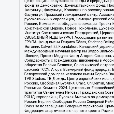
центр защиты окружающей среды и природных ресу
фонд за демократию, Джеймстаунский фонд, Прож
Фалуньгун, Фалуньгун, Коалиция по расследован
Фалуньгун, Пражский гражданский центр, Ассоци
русскоязычных европейцев, Немецко-русский об
России, Компания свободы информации, Проект М
Христианской Церкви, Новое Поколение, Духовн
Институт Саентологических Предприятий, Церков
СВОБОДНЫЙ ИДЕЛЬ-УРАЛ, Ассоциация развития ж
ГРУПА, Фонд имени Генриха Бёлля, Stichting Bellin
Эстонии, Calvert 22 Foundation, Канадский укра
Международный научный центр им Вудро Вильсона
Швеции, Проект Медуза, Фонд Андрея Сахарова, Ф
Солидарность с гражданским движением в России 
общества Россия, Беллона, Союз жителей острово
церквей TCCN, Агора, Всемирный фонд природы, B
Белорусский дом прав человека имени Бориса Зво
TVR Studios, ТВ Дождь, Центр европейских иссл
Россию, Свободная Бурятия, Uralic, UnKremlin, 
Развития, Комитет-2024, Центрально-Европейски
трактатов Свидетелей Иеговы, Гражданский Совет
РЭНД корпорейшн, Русская Америка за демократи
Россия Берлин, Свободная Россия Северный Рейн-В
Союз за возвращение Северных территорий, Крымско
Федерация анархического черного креста, Радио