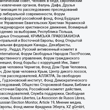
нтический совет, Человек в беде, Европейский
 извлечения органов, Фалунь Дафа, Друзья
рганизация по расследованию преследований
тр либеральной современности, Форум
 Оксфордский российский фонд, Фонд Будущее
е Управление Евангельских Христиан Украинской
еждународное христианское движение, Всемирный
людению за выборами, Республика Польша,
народных Отношений, КРИМСЬКА ПРАВОЗАХИСНА
ы Центральной и Восточной Европы, Фонд Открытой
иональная федерация Канады, Декабристы,
тр , Риддл, Русский антивоенный комитет в
nternational, Форум Свободных Народов ПостРоссии,
дарственного управления, Форум гражданского
рнешнл, Фонд борьбы с коррупцией Инк, Завет
прав человека Чернигов, Фонд Дом Прав Человека,
н, Дом прав человека Крым, Центр дикого лосося,
стов расследователей, АЛЛАТРА, За свободную
д, Гудзоновский институт, Фонд Демократического
сследований, Общество Сторожевой башни, Библии и
сточная Европа, Российский комитет действия,
-расследователей, Служба поддержки, Свободная
 Russie-Libertes, La Asocicion de Rusos Libres,
an Election Monitor, Article 19, Мнение медиа,
Европы, Фонд имени Фридриха Эберта, XZ gGmbH,