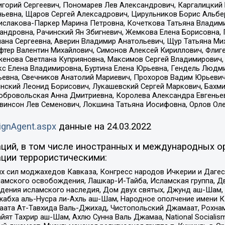
горий Сергеевич, Пономарев Лев Александрович, Каргалицкий 
ньевна, Щаров Сергей Алексадрович, Цирульников Борис Альбер
ислакова-Паркер Марина Петровна, Кочеткова Татьяна Владими
сандровна, Рачинский Ян Збигневич, Жемкова Елена Борисовна,
лана Сергеевна, Аверин Владимир Анатольевич, Щур Татьяна М
фтер Валентин Михайлович, Симонов Алексей Кириллович, Флиг
женова Светлана Куприяновна, Максимов Сергей Владимирович, 
кс Елена Владимировна, Буртина Елена Юрьевна, Гендель Людм
евна, Свечников Анатолий Мариевич, Прохоров Вадим Юрьевич
инский Леонид Борисович, Лукашевский Сергей Маркович, Бахм
Добровольская Анна Дмитриевна, Королева Александра Евгенье
евинсон Лев Семенович, Локшина Татьяна Иосифовна, Орлов Ол
ignAgent.aspx
данные на
24.03.2022
ций, в том числе иностранных и международных ор
ции террористическими:
ил моджахедов Кавказа, Конгресс народов Ичкерии и Дагеста
ламского освобождения, Лашкар-И-Тайба, Исламская группа, Дв
ения исламского наследия, Дом двух святых, Джунд аш-Шам, 
жабха аль-Нусра ли-Ахль аш-Шам, Народное ополчение имени К.
ата Ат-Тавхида Валь-Джихад, Чистопольский Джамаат, Рохнам
ят Тахрир аш-Шам, Ахлю Сунна Валь Джамаа, National Socialism