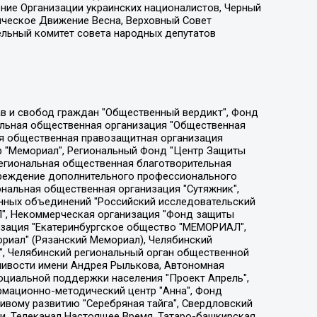
ение Организации украинских националистов, Черный
ическое Движение Весна, Верховный Совет
ельный комитет совета народных депутатов
ции социально-правовых программ "Лилит", Дальневосточное общественное движение "Маяк", Санкт-Петербургская ЛГБТ-инициативная группа "Выход", Инициативная группа ЛГБТ+ "Реверс", Алексеев Андрей Викторович, Бекбулатова Таисия Львовна, Беляев Иван Михайлович, Владыкина Елена Сергеевна, Гельман Марат Александрович, Никульшина Вероника Юрьевна, Толоконникова Надежда Андреевна, Шендерович Виктор Анатольевич, Общество с ограниченной ответственностью "Данное сообщение", Общество с ограниченной ответственностью Издательский дом "Новая глава", Айнбиндер Александра Александровна, Московский комьюнити-центр для ЛГБТ+инициатив, Благотворительный фонд развития филантропии, Deutsche Welle (Германия, Kurt-Schumacher-Strasse 3, 53113 Bonn), Борзунова Мария Михайловна, Воробьев Виктор Викторович, Голубева Анна Львовна, Константинова Алла Михайловна, Малкова Ирина Владимировна, Мурадов Мурад Абдулгалимович, Осетинская Елизавета Николаевна, Понасенков Евгений Николаевич, Ганапольский Матвей Юрьевич, Киселев Евгений Алексеевич, Борухович Ирина Григорьевна, Дремин Иван Тимофеевич, Дубровский Дмитрий Викторович, Красноярская региональная общественная организация поддержки и развития альтернативных образовательных технологий и межкультурных коммуникаций "ИНТЕРРА", Маяковская Екатерина Алексеевна, Фейгин Марк Захарович, Филимонов Андрей Викторович, Дзугкоева Регина Николаевна, Доброхотов Роман Александрович, Дудь Юрий Александрович, Елкин Сергей Владимирович, Кругликов Кирилл Игоревич, Сабунаева Мария Леонидовна, Семенов Алексей Владимирович, Шаинян Карен Багратович, Шульман Екатерина Михайловна, Асафьев Артур Валерьевич, Вахштайн Виктор Семенович, Венедиктов Алексей Алексеевич, Лушникова Екатерина Евгеньевна, Волков Леонид Михайлович, Невзоров Александр Глебович, Пархоменко Сергей Борисович, Сироткин Ярослав Николаевич, Кара-Мурза Владимир Владимирович, Баранова Наталья Владимировна, Гозман Леонид Яковлевич, Кагарлицкий Борис Юльевич, Климарев Михаил Валерьевич, Милов Владимир Станиславович, Автономная некоммерческая организация Краснодарский центр современного искусства "Типография", Моргенштерн Алишер Тагирович, Соболь Любовь Эдуардовна, Общество с ограниченной ответственностью "ЛИЗА НОРМ", Каспаров Гарри Кимович, Ходорковский Михаил Борисович, Общество с ограниченной ответственностью "Апрельские тезисы", Данилович Ирина Брониславовна, Кашин Олег Владимирович, Петров Николай Владимирович, Пивоваров Алексей Владимирович, Соколов Михаил Владимирович, Цветкова Юлия Владимировна, Чичваркин Евгений Александрович, Комитет против пыток/Команда против пыток, Общество с ограниченной ответственностью "Первый научный", Общество с ограниченной ответственностью "Вертолет и ко", Белоцерковская Вероника Борисовна, Кац Максим Евгеньевич, Лазарева Татьяна Юрьевна, Шаведдинов Руслан Табризович, Яшин Илья Валерьевич, Общество с ограниченной ответственностью "Иноагент ААВ", Алешковский Дмитрий Петрович, Альбац Евгения Марковна, Быков Дмитрий Львович, Галямина Юлия Евгеньевна, Лойко Сергей Леонидович, Мартынов Кирилл Константинович, Медведев Сергей Александрович, Крашенинников Федор Геннадиевич, Гордеева Катерина Вл