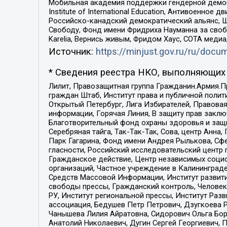
Мобильная академия поддержки гендерной демократи
Institute of International Education, Антивоенн
Российско-канадский демократический альянс, 
Свободу, Фонд имени Фридриха Науманна за свобо
Karelia, Вернись живым, Фридом Хаус, СОТА меди
Источник:
https://minjust.gov.ru/ru/doc
* Сведения реестра НКО, выполняющих 
Лилит, Правозащитная группа Гражданин.Армия.П
граждан Штаб, Институт права и публичной поли
Открытый Петербург, Лига Избирателей, Правова
информации, Горячая Линия, В защиту прав закл
Благотворительный фонд охраны здоровья и защи
Серебряная тайга, Так-Так-Так, Сова, центр Анн
Парк Гагарина, Фонд имени Андрея Рылькова, Сф
гласности, Российский исследовательский центр 
Гражданское действие, Центр независимых соци
организаций, Частное учреждение в Калининград
Средств Массовой Информации, Институт развити
свободы прессы, Гражданский контроль, Человек
РУ, Институт региональной прессы, Институт Ра
ассоциация, Бедушев Петр Петрович, Дзугкоева 
Чанышева Лилия Айратовна, Сидорович Ольга Бори
Анатолий Николаевич, Дугин Сергей Георгиевич, 