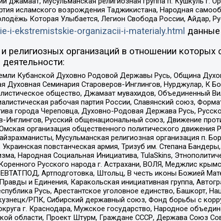
ий джамаат, Мусульманская религиозная группа п. Кушкуль г. 
ртия исламского возрождения Таджикистана, Народная самооб
олодёжь Которая Улыбается, Легион Свобода России, Айдар, Р
ie-i-ekstremistskie-organizacii-i-materialy.html
данные
и религиозных организаций в отношении которых 
 деятельности:
земли Кубанской Духовно Родовой Державы Русь, Община Духо
 Духовная Семинария Староверов-Инглингов, Нурджулар, К Бо
листическое общество, Джамаат мувахидов, Объединенный Вил
иалистическая рабочая партия России, Славянский союз, Форма
ива города Череповца, Духовно-Родовая Держава Русь, Русск
-Инглингов, Русский общенациональный союз, Движение против
 Омская организация общественного политического движения Р
йзрахманисты, Мусульманская религиозная организация п. Бо
краинская повстанческая армия, Тризуб им. Степана Бандеры, Бр
зма, Народная Социальная Инициатива, TulaSkins, Этнополитич
оренного Русского народа г. Астрахани, ВОЛЯ, Меджлис крымс
РЕВТАТПОД, Артподготовка, Штольц, В честь иконы Божией Мате
равды и Единения, Каракольская инициативная группа, Автогра
спублика Русь, Арестантское уголовное единство, Башкорт, Наци
окузнецк/РПК, Сибирский державный союз, Фонд борьбы с кор
округа г. Краснодара, Мужское государство, Народное объедин
ой области, Проект Штурм, Граждане СССР, Держава Союз Сов