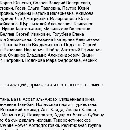
Борис Юльевич, Созаев Валерий Валерьевич,
тович, Гасан Ольга Павловна, Паутов Юрий
ровна, Чуркина Наталья Валерьевна, Акимова
 Гудков Лев Дмитриевич, Илларионова Юлия
ихайловна, Щур Николай Алексеевич, Блинушов
е Ирина Анатольевна, Мельникова Валентина
Беляев Сергей Иванович, Голубева Елена
ила Залмановна, Кокорина Екатерина Алексеевна,
, Шахова Елена Владимировна, Подузов Сергей
ин Вячеслав Иванович, Шабад Анатолий Ефимович,
вна, Смирнов Владимир Александрович, Вицин
ег Петрович, Полякова Мара Федоровна, Резник
ганизаций, признанных в соответствии с
на, База, Асбат аль-Ансар, Священная война,
ижение Талибан, Исламская партия Туркестана,
Исламский джихад, Аль-Каида, Имарат Кавказ,
 Минина и Д. Пожарского, Аджр от Аллаха Субхану
о ба суи давлати исломи, Террористическое
/White Power, Артподготовка, Религиозная группа