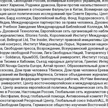
рсов, Свободная Россия, Всемирный конгресс украинцев, Атла
ект Хармони, Родники дракона, Врачи против насильственного
ию преследования в отношении Фалуньгун в Китае, Всемирная о
ация школ политических исследований при Совете Европы, Цен
мен, Бард колледж, Европейский выбор, Фонд Ходорковского,
едиа, Международное партнерство за права человека, Духовно
ое Учебное Заведение Международный Библейский Колледж, М
ь Духовной Технологии, Европейская сеть организаций по наб
урналистики, IStories fonds, Королевский Институт Между
gcat, Bellingcat Ltd, The Insider, Институт правовой инициатив
инский конгресс, Институт Макдональда-Лорье, Украинская нац
, Свободная пресса, Возрождение, Всеукраинский духовный цен
орум свободной России, Лига Свободных Наций, Transparеncy I
– Solidarus, КрымSOS, Свободный университет, Институт госу
в Тисима и Хабомаи, Съезд народных депутатов, Гринпис Инте
DR Novaja Gazeta-Europe, Алтай проект, Образовательный дом 
зскова, Дом прав человека Тбилиси, Дом прав человека Ерева
едований им Вилфрида Мартенса, Сетевое объединение журнали
Международная федерация транспортных рабочих, ИстЧам Финлан
й университет, Центр восточноевропейских и международных и
, Центр анализа европейской политики, Академическая сеть Во
ю в России, Настоящая Россия, Глобальная сеть журналистов
естфалия, Фонд глобальной помощи, Антивоенный комитет России,
татарский Ресурсный Центр, Глобальный союз IndustriALL, Russi
 Свободная Европа, Германское общество изучения Восточной 