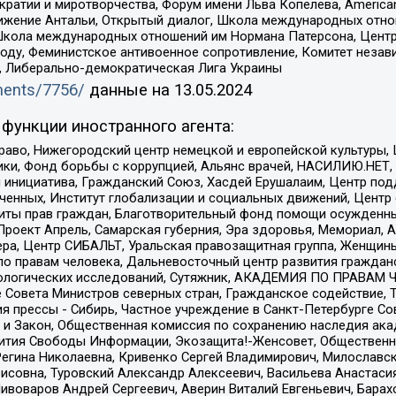
и и миротворчества, Форум имени Льва Копелева, American Counci
ое движение Антальи, Открытый диалог, Школа международных отн
Школа международных отношений им Нормана Патерсона, Центр
ду, Феминистское антивоенное сопротивление, Комитет независ
а, Либерально-демократическая Лига Украины
uments/7756/
данные на
13.05.2024
функции иностранного агента:
раво, Нижегородский центр немецкой и европейской культуры,
тики, Фонд борьбы с коррупцией, Альянс врачей, НАСИЛИЮ.НЕТ,
я инициатива, Гражданский Союз, Хасдей Ерушалаим, Центр по
юченных, Институт глобализации и социальных движений, Цент
ты прав граждан, Благотворительный фонд помощи осужденным
а, Проект Апрель, Самарская губерния, Эра здоровья, Мемориал
ера, Центр СИБАЛЬТ, Уральская правозащитная группа, Женщины
по правам человека, Дальневосточный центр развития гражданс
ологических исследований, Сутяжник, АКАДЕМИЯ ПО ПРАВАМ Ч
е Совета Министров северных стран, Гражданское содействие,
я прессы - Сибирь, Частное учреждение в Санкт-Петербурге С
 и Закон, Общественная комиссия по сохранению наследия ак
звития Свободы Информации, Экозащита!-Женсовет, Общественн
Регина Николаевна, Кривенко Сергей Владимирович, Милославс
совна, Туровский Александр Алексеевич, Васильева Анастасия
Пивоваров Андрей Сергеевич, Аверин Виталий Евгеньевич, Бара