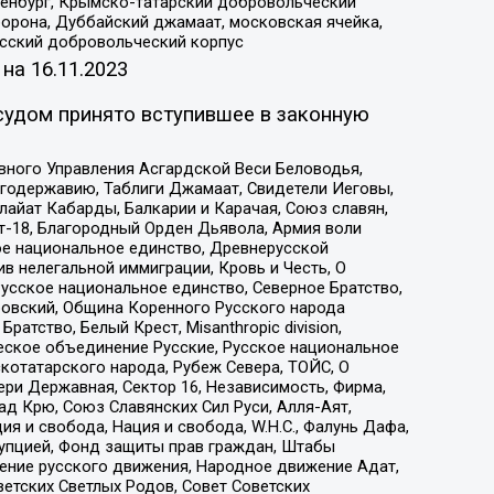
Оренбург, Крымско-татарский добровольческий
орона, Дуббайский джамаат, московская ячейка,
усский добровольческий корпус
 на
16.11.2023
судом принято вступившее в законную
вного Управления Асгардской Веси Беловодья,
годержавию, Таблиги Джамаат, Свидетели Иеговы,
айат Кабарды, Балкарии и Карачая, Союз славян,
т-18, Благородный Орден Дьявола, Армия воли
ое национальное единство, Древнерусской
 нелегальной иммиграции, Кровь и Честь, О
усское национальное единство, Северное Братство,
ровский, Община Коренного Русского народа
атство, Белый Крест, Misanthropic division,
еское объединение Русские, Русское национальное
котатарского народа, Рубеж Севера, ТОЙС, О
ри Державная, Сектор 16, Независимость, Фирма,
д Крю, Союз Славянских Сил Руси, Алля-Аят,
я и свобода, Нация и свобода, W.H.С., Фалунь Дафа,
рупцией, Фонд защиты прав граждан, Штабы
ение русского движения, Народное движение Адат,
етских Светлых Родов, Совет Советских