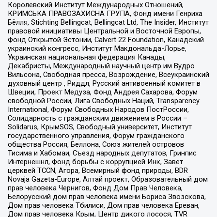
Королевский Институт Международных Отношений,
КРИМСЬКА ПРАВОЗАХИСНА ГРУПА, Фонд имени Генриха
Бёлля, Stichting Bellingcat, Bellingcat Ltd, The Insider, Институт
правовой инициативы Центральной и Восточной Европы,
Фонд Открытой Эстонии, Calvert 22 Foundation, Канадский
украинский конгресс, Институт Макдональда-Лорье,
Украинская национальная федерация Канады,
Декабристы, Международный научный центр им Вудро
Вильсона, Свободная пресса, Возрождение, Всеукраинский
духовный центр , Риддл, Русский антивоенный комитет в
Швеции, Проект Медуза, Фонд Андрея Сахарова, Форум
свободной России, Лига Свободных Наций, Transparеncy
International, Форум Свободных Народов ПостРоссии,
Солидарность с гражданским движением в России –
Solidarus, КрымSOS, Свободный университет, Институт
государственного управления, Форум гражданского
общества Россия, Беллона, Союз жителей островов
Тисима и Хабомаи, Съезд народных депутатов, Гринпис
Интернешнл, Фонд борьбы с коррупцией Инк, Завет
церквей TCCN, Агора, Всемирный фонд природы, BDR
Novaja Gazeta-Europe, Алтай проект, Образовательный дом
прав человека Чернигов, Фонд Дом Прав Человека,
Белорусский дом прав человека имени Бориса Звозскова,
Дом прав человека Тбилиси, Дом прав человека Ереван,
Дом прав человека Крым, Центр дикого лосося, TVR