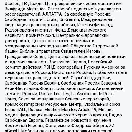
Studios, ТВ Дождь, Центр европейских исследований им
Вилфрида Мартенса, Сетевое объединение журналистов
расследователей, АЛЛАТРА, За свободную Россию,
Свободная Бурятия, Uralic, UnKremlin, Международная
федерация транспортных рабочих, ИстЧам Финланд,
Гудзоновский институт, Фонд Демократического
Развития, Комитет-2024, Центрально-Европейский
университет, Центр восточноевропейских и
международных исследований, Общество Сторожевой
башни, Библии и трактатов Свидетелей Иеговы,
Гражданский Совет, Центр анализа европейской политики,
Академическая сеть Восточная Европа, Российский
комитет действия, РЭНД корпорейшн, Русская Америка за
демократию в России, Настоящая Россия, Глобальная сеть
журналистов-расследователей, Служба поддержки,
Свободная Россия Берлин, Свободная Россия Северный
Рейн-Вестфалия, Фонд глобальной помощи, Антивоенный
комитет России, Russie-Libertes, La Asocicion de Rusos
Libres, Союз за возвращение Северных территорий,
Крымскотатарский Ресурсный Центр, Глобальный союз
IndustriALL, Russian Election Monitor, Article 19, Мнение
медиа, Федерация анархического черного креста, Радио
Свободная Европа, Германское общество изучения
Восточной Европы, Фонд имени Фридриха Эберта, XZ
gGmbH, Мобильная академия поддержки гендерной