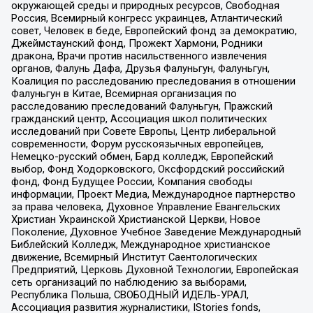
окружающей среды и природных ресурсов, Свободная
Россия, Всемирный конгресс украинцев, Атлантический
совет, Человек в беде, Европейский фонд за демократию,
Джеймстаунский фонд, Прожект Хармони, Родники
дракона, Врачи против насильственного извлечения
органов, Фалунь Дафа, Друзья Фалуньгун, Фалуньгун,
Коалиция по расследованию преследования в отношении
Фалуньгун в Китае, Всемирная организация по
расследованию преследований Фалуньгун, Пражский
гражданский центр, Ассоциация школ политических
исследований при Совете Европы, Центр либеральной
современности, Форум русскоязычных европейцев,
Немецко-русский обмен, Бард колледж, Европейский
выбор, Фонд Ходорковского, Оксфордский российский
фонд, Фонд Будущее России, Компания свободы
информации, Проект Медиа, Международное партнерство
за права человека, Духовное Управление Евангельских
Христиан Украинской Христианской Церкви, Новое
Поколение, Духовное Учебное Заведение Международный
Библейский Колледж, Международное христианское
движение, Всемирный Институт Саентологических
Предприятий, Церковь Духовной Технологии, Европейская
сеть организаций по наблюдению за выборами,
Республика Польша, СВОБОДНЫЙ ИДЕЛЬ-УРАЛ,
Ассоциация развития журналистики, IStories fonds,