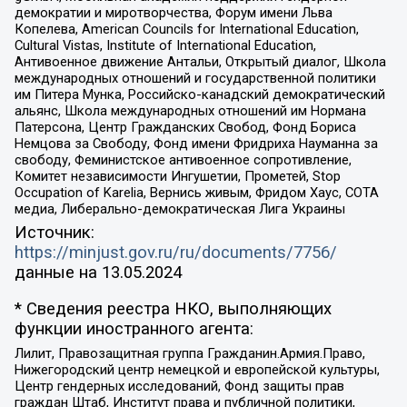
демократии и миротворчества, Форум имени Льва
Копелева, American Councils for International Education,
Cultural Vistas, Institute of International Education,
Антивоенное движение Антальи, Открытый диалог, Школа
международных отношений и государственной политики
им Питера Мунка, Российско-канадский демократический
альянс, Школа международных отношений им Нормана
Патерсона, Центр Гражданских Свобод, Фонд Бориса
Немцова за Свободу, Фонд имени Фридриха Науманна за
свободу, Феминистское антивоенное сопротивление,
Комитет независимости Ингушетии, Прометей, Stop
Occupation of Karelia, Вернись живым, Фридом Хаус, СОТА
медиа, Либерально-демократическая Лига Украины
Источник:
https://minjust.gov.ru/ru/documents/7756/
данные на
13.05.2024
* Сведения реестра НКО, выполняющих
функции иностранного агента:
Лилит, Правозащитная группа Гражданин.Армия.Право,
Нижегородский центр немецкой и европейской культуры,
Центр гендерных исследований, Фонд защиты прав
граждан Штаб, Институт права и публичной политики,