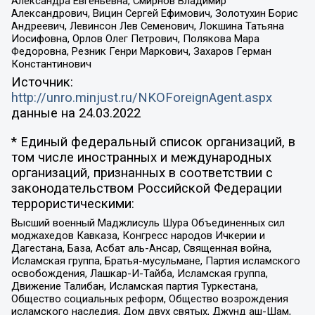
Александра Евгеньевна, Смирнов Владимир
Александрович, Вицин Сергей Ефимович, Золотухин Борис
Андреевич, Левинсон Лев Семенович, Локшина Татьяна
Иосифовна, Орлов Олег Петрович, Полякова Мара
Федоровна, Резник Генри Маркович, Захаров Герман
Константинович
Источник:
http://unro.minjust.ru/NKOForeignAgent.aspx
данные на
24.03.2022
* Единый федеральный список организаций, в
том числе иностранных и международных
организаций, признанных в соответствии с
законодательством Российской Федерации
террористическими:
Высший военный Маджлисуль Шура Объединенных сил
моджахедов Кавказа, Конгресс народов Ичкерии и
Дагестана, База, Асбат аль-Ансар, Священная война,
Исламская группа, Братья-мусульмане, Партия исламского
освобождения, Лашкар-И-Тайба, Исламская группа,
Движение Талибан, Исламская партия Туркестана,
Общество социальных реформ, Общество возрождения
исламского наследия, Дом двух святых, Джунд аш-Шам,