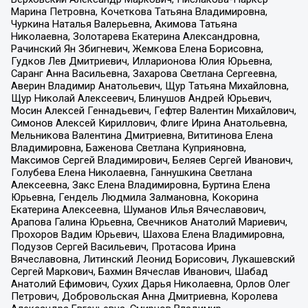
Марина Петровна, Кочеткова Татьяна Владимировна,
Чуркина Наталья Валерьевна, Акимова Татьяна
Николаевна, Золотарева Екатерина Александровна,
Рачинский Ян Збигневич, Жемкова Елена Борисовна,
Гудков Лев Дмитриевич, Илларионова Юлия Юрьевна,
Саранг Анна Васильевна, Захарова Светлана Сергеевна,
Аверин Владимир Анатольевич, Щур Татьяна Михайловна,
Щур Николай Алексеевич, Блинушов Андрей Юрьевич,
Мосин Алексей Геннадьевич, Гефтер Валентин Михайлович,
Симонов Алексей Кириллович, Флиге Ирина Анатольевна,
Мельникова Валентина Дмитриевна, Вититинова Елена
Владимировна, Баженова Светлана Куприяновна,
Максимов Сергей Владимирович, Беляев Сергей Иванович,
Голубева Елена Николаевна, Ганнушкина Светлана
Алексеевна, Закс Елена Владимировна, Буртина Елена
Юрьевна, Гендель Людмила Залмановна, Кокорина
Екатерина Алексеевна, Шуманов Илья Вячеславович,
Арапова Галина Юрьевна, Свечников Анатолий Мариевич,
Прохоров Вадим Юрьевич, Шахова Елена Владимировна,
Подузов Сергей Васильевич, Протасова Ирина
Вячеславовна, Литинский Леонид Борисович, Лукашевский
Сергей Маркович, Бахмин Вячеслав Иванович, Шабад
Анатолий Ефимович, Сухих Дарья Николаевна, Орлов Олег
Петрович, Добровольская Анна Дмитриевна, Королева