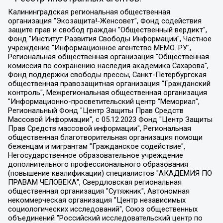
Калининградская региональная общественная организация "Экозащита!-Женсовет", Фонд содействия защите прав и свобод граждан "Общественный вердикт", Фонд "Институт Развития Свободы Информации", Частное учреждение "Информационное агентство МЕМО. РУ", Региональная общественная организация "Общественная комиссия по сохранению наследия академика Сахарова", Фонд поддержки свободы прессы, Санкт-Петербургская общественная правозащитная организация "Гражданский контроль", Межрегиональная общественная организация "Информационно-просветительский центр "Мемориал", Региональный Фонд "Центр Защиты Прав Средств Массовой Информации", с 05.12.2023 Фонд "Центр Защиты Прав Средств массовой информации", Региональная общественная благотворительная организация помощи беженцам и мигрантам "Гражданское содействие", Негосударственное образовательное учреждение дополнительного профессионального образования (повышение квалификации) специалистов "АКАДЕМИЯ ПО ПРАВАМ ЧЕЛОВЕКА", Свердловская региональная общественная организация "Сутяжник", Автономная некоммерческая организация "Центр независимых социологических исследований", Союз общественных объединений "Российский исследовательский центр по правам человека", Региональное общественное учреждение научно-информационный центр "МЕМОРИАЛ", Некоммерческая организация "Фонд защиты гласности", Автономная некоммерческая организация "Институт прав человека", Городская общественная организация "Екатеринбургское общество "МЕМОРИАЛ", Городская общественная организация "Рязанское историко-просветительское и правозащитное общество "Мемориал" (Рязанский Мемориал), Челябинский региональный орган общественной самодеятельности – женское общественное объединение "Женщины Евразии", Челябинский региональный орган общественной самодеятельности "Уральская правозащитная группа", Фонд содействия защите здоровья и социальной справедливости имени Андрея Рылькова, Автономная Некоммерческая Организация "Аналитический Центр Юрия Левады", Автономная некоммерческая организация социальной поддержки населения "Проект Апрель", Региональная общественная организация помощи женщинам и детям, находящимся в кризисной ситуации "Информационно-методический центр "Анна", Фонд содействия развитию массовых коммуникаций и правовому просвещению "Так-так-Так", Фонд содействия устойчивому развитию "Серебряная тайга", Свердловский региональный общественный фонд социальных проектов "Новое время", "Idel.Реалии", Кавказ.Реалии, Крым.Реалии, Телеканал Настоящее Время, Татаро-башкирская служба Радио Свобода (Azatliq Radiosi), Радио Свободная Европа/Радио Свобода (PCE/PC), "Сибирь.Реалии", "Фактограф", Благотворительный фонд помощи осужденным и их семьям, Автономная некоммерческая организация "Институт глобализации и социальных движений", Фонд "В защиту прав заключенных", Частное учреждение "Центр поддержки и содействия развитию средств массовой информации", Пензенский региональный общественный благотворительный фонд "Гражданский союз", "Север.Реалии", Некоммерческая организация Фонд "Правовая инициатива", Общество с ограниченной ответственностью "Радио Свободная Европа/Радио Свобода", Чешское информационное агентство "MEDIUM-ORIENT", Красноярская региональная общественная организация "Мы против СПИДа", Камалягин Денис Николаевич, Маркелов Сергей Евгеньевич, Пономарев Лев Александрович, Савицкая Людмила Алексеевна, Автономная некоммерческая организация "Центр по работе с проблемой насилия "НАСИЛИЮ.НЕТ", Межрегиональный профессиональный союз работников здравоохранения "Альянс врачей", Юридическое лицо, зарегистрированное в Латвийской Республике, SIA "Medusa Project" (регистрационный номер 40103797863, дата регистрации 10.06.2014), Некоммерческая организация "Фонд по борьбе с коррупцией", Автономная некоммерческая организация "Институт права и публичной политики", Баданин Роман Сергеевич, Гликин Максим Александрович, Железнова Мария Михайловна, Лукьянова Юлия Сергеевна, Маетная Елизавета Витальевна, Маняхин Петр Борисович, Чуракова Ольга Владимировна, Ярош Юлия Петровна, Юридическое лицо "The Insider SIA", зарегистрированное в Риге, Латвийская Республика (дата регистрации 26.06.2015), являющееся администратором доменного имени интернет-издания "The Insider SIA", https://theins.ru, Постернак Алексей Евгеньевич, Рубин Михаил Аркадьевич, Анин Роман Александрович, Юридическое лицо Istories fonds, зарегистрированное в Латвийской Республике (регистрационный номер 50008295751, дата регистрации 24.02.2020), Великовский Дмитрий Александрович, Долинина Ирина Николаевна, Мароховская Алеся Алексеевна, Шлейнов Роман Юрьевич, Шмагун Олеся Валентиновна, Общество с ограниченной ответственностью "Альтаир 2021", Общество с ограниченной ответственностью "Вега 2021", Общество с ограниченной ответственностью "Главный редактор 2021", Общество с ограниченной ответственностью "Ромашки монолит", Важенков Артем Валерьевич, Ивановская областная общественная организация "Центр гендерных исследований", Гурман Юрий Альбертович, Медиапроект "ОВД-Инфо", Егоров Владимир Владимирович, Жилинский Владимир Александрович, Общество с ограниченной ответственностью "ЗП", Иванова София Юрьевна, Карезина Инна Павловна, Кильтау Екатерина Викторовна, Петров Алексей Викторович, Пискунов Сергей Евгеньевич, Смирнов Сергей Сергеевич, Тихонов Михаил Сергеевич, Общество с ограниченной ответственностью "ЖУРНАЛИСТ-ИНОСТРАННЫЙ АГЕНТ", Арапова Галина Юрьевна, Вольтская Татьяна Анатольевна, Американская компания "Mason G.E.S. Anonymous Foundation" (США), являющаяся владельцем интернет-издания https://mnews.world/, Компания "Stichting Bellingcat", зарегистрированная в Нидерландах (дата регистрации 11.07.2018), Захаров Андрей Вячеславович, Клепиковская Екатерина Дмитриевна, Общество с ограниченной ответственностью "МЕМО", Перл Роман Александрович, Симонов Евгений Алексеевич, Соловьева Елена Анатольевна, Сотников Даниил Владимирович, Сурначева Елизавета Дмитриевна, Автономная некоммерческая организация по защите прав человека и информированию населения "Якутия – Наше Мнение", Общество с ограниченной ответственностью "Москоу диджитал медиа", с 26.01.2023 Общество с ограниченной ответственностью "Чайка Белые сады", Ветошкина Валерия Валерьевна, Заговора Максим Александрович, Межрегиональное общественное движение "Российская ЛГБТ - сеть", Оленичев Максим Владимирович, Павлов Иван Юрьевич, Скворцова Елена Сергеевна, Общество с ограниченной ответственностью "Как бы инагент", Кочетков Игорь Викторович, Общество с ограниченной ответственностью "Честные выборы", Еланчик Олег Александрович, Общество с ограниченной ответственностью "Нобелевский призыв", Гималова Регина Эмилевна, Григорьев Андрей Валерьевич, Григорьева Алина Александровна, Ассоциация по содействию защите прав призывников, альтернативнослужащих и военнослужащих "Правозащитная группа "Гражданин.Армия.Право", Хисамова Регина Фаритовна, Автономная некоммерческая организация по реализации социально-правовых программ "Лилит", Дальневосточное общественное движение "Маяк", Санкт-Петербургская ЛГБТ-инициативная группа "Выход", Инициативная группа ЛГБТ+ "Реверс", Алексеев Андрей Викторович, Бекбулатова Таисия Львовна, Беляев Иван Михайлович, Владыкина Елена Сергеевна, Гельман Марат Александрович, Никульшина Вероника Юрьевна, Толоконникова Надежда Андреевна, Шендерович Виктор Анатольевич, Общество с ограниченной ответственностью "Данное сообщение", Общество с ограниченной ответственностью Издательский дом "Новая глава", Айнбиндер Александра Александровна, Московский комьюнити-центр для ЛГБТ+инициатив, Благотворительный фонд развития филантропии, Deutsche Welle (Германия, Kurt-Schumacher-Strasse 3, 53113 Bonn), Борзунова Мария Михайловна, Воробьев Виктор Викторович, Голубева Анна Львовна, Константинова Алла Михайловна, Малкова Ирина Владимировна, Мурадов Мурад Абдулгалимович, Осетинская Елизавета Николаевна, Понасенков Евгений Николаевич, Ганапольский Матвей Юрьевич, Киселев Евгений Алексеевич, Борухович Ирина Григорьевна, Дремин Иван Тимофеевич, Дубровский Дмитрий Викторович, Красноярская региональная общественная организация поддержки и развития альтернативных образовательных технологий и межкультурных коммуникаций "ИНТЕРРА", Маяковская Екатерина Алексеевна, Фейгин Марк Захарович, Филимонов Андрей Викторович, Дзугкоева Регина Николаевна, Доброхотов Роман Александрович, Дудь Юрий Александрович, Елкин Сергей Владимирович, Кругликов Кирилл Игоревич, Сабунаева Мария Леонидовна, Семенов Алексей Владимирович, Шаинян Карен Багратович, Шульман Екатерина Михайловна, Асафьев Артур Валерьевич, Вахштайн Виктор Семенович, Венедиктов Алексей Алексеевич, Лушникова Екатерина Евгеньевна, Волков Леонид Михайлович, Невзоров Александр Глебович, Пархоменко Сергей Борисович, Сироткин Ярослав Николаевич, Кара-Мурза Владимир Владимирович, Баранова Наталья Владимировна, Гозман Леонид Яковлевич, Кагарлицкий Борис Юльевич, Климарев Михаил Валерьевич, Милов Владимир Станиславович, Автономная некоммерческая организация Краснодарский центр современного искусства "Типография", Моргенштерн Алишер Тагирович, Соболь Любовь Эдуардовна, Общество с ограниченной ответственностью "ЛИЗА НОРМ", Каспаров Гарри Кимович, Ходорковский Михаил Борисович, Общество с ограниченной ответственностью "Апрельские тезисы", Данилович Ирина Брониславовна, Кашин Олег Владимирович, Петров Николай Владимирович, Пивоваров Алексей Владимирович, Соколов Михаил Владимирович, Цветкова Юлия Владимировна, Чичваркин Евгений Александрович, Комитет против пыток/Команда против пыток, Общество с ограниченной ответственностью "Первый научный", Общество с ограниченной ответственностью "Вертолет и ко", Белоцерковская Вероника Борисовна, Кац Максим Евгеньевич, Лазарева Татьяна Юрьевна, Шаведдинов Руслан Табризович, Яшин Илья Валерьевич, Общество с ограниченной ответственностью "Иноагент ААВ", Алешковский Дмитрий Петрович, Альбац Евгения Марковна, Быков Дмитрий Львович, Галямина Юлия Евгеньевна, Лойко Сергей Леонидович, Мартынов Кирилл Константинович, Медведев Сергей Александрович, Крашенинников Федор Геннадиевич, Гордеева Катерина Вл