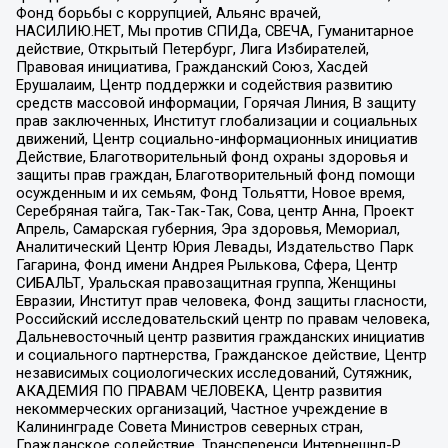
Фонд борьбы с коррупцией, Альянс врачей,
НАСИЛИЮ.НЕТ, Мы против СПИДа, СВЕЧА, Гуманитарное
действие, Открытый Петербург, Лига Избирателей,
Правовая инициатива, Гражданский Союз, Хасдей
Ерушалаим, Центр поддержки и содействия развитию
средств массовой информации, Горячая Линия, В защиту
прав заключенных, Институт глобализации и социальных
движений, Центр социально-информационных инициатив
Действие, Благотворительный фонд охраны здоровья и
защиты прав граждан, Благотворительный фонд помощи
осужденным и их семьям, Фонд Тольятти, Новое время,
Серебряная тайга, Так-Так-Так, Сова, центр Анна, Проект
Апрель, Самарская губерния, Эра здоровья, Мемориал,
Аналитический Центр Юрия Левады, Издательство Парк
Гагарина, Фонд имени Андрея Рылькова, Сфера, Центр
СИБАЛЬТ, Уральская правозащитная группа, Женщины
Евразии, Институт прав человека, Фонд защиты гласности,
Российский исследовательский центр по правам человека,
Дальневосточный центр развития гражданских инициатив
и социального партнерства, Гражданское действие, Центр
независимых социологических исследований, Сутяжник,
АКАДЕМИЯ ПО ПРАВАМ ЧЕЛОВЕКА, Центр развития
некоммерческих организаций, Частное учреждение в
Калининграде Совета Министров северных стран,
Гражданское содействие, Трансперенси Интернешнл-Р,