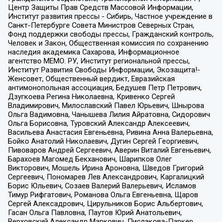
Центр Защиты Прав Средств Массовой Информации,
Институт развития прессы - Сибирь, Частное учреждение в
Санкт-Петербурге Совета Министров Северных Стран,
Фонд поддержки свободы прессы, Гражданский контроль,
Человек и Закон, Общественная комиссия по сохранению
наследия академика Сахарова, Информационное
агентство МЕМО. РУ, Институт региональной прессы,
Институт Развития Свободы Информации, Экозащита!-
Женсовет, Общественный вердикт, Евразийская
антимонопольная ассоциация, Бедушев Петр Петрович,
Дзугкоева Регина Николаевна, Кривенко Сергей
Владимирович, Милославский Павел Юрьевич, Шнырова
Ольга Вадимовна, Чанышева Лилия Айратовна, Сидорович
Ольга Борисовна, Туровский Александр Алексеевич,
Васильева Анастасия Евгеньевна, Ривина Анна Валерьевна,
Бойко Анатолий Николаевич, Дугин Сергей Георгиевич,
Пивоваров Андрей Сергеевич, Аверин Виталий Евгеньевич,
Барахоев Магомед Бекханович, Шарипков Олег
Викторович, Мошель Ирина Ароновна, Шведов Григорий
Сергеевич, Пономарев Лев Александрович, Каргалицкий
Борис Юльевич, Созаев Валерий Валерьевич, Исламов
Тимур Рифгатович, Романова Ольга Евгеньевна, Щаров
Сергей Алексадрович, Цирульников Борис Альбертович,
Гасан Ольга Павловна, Паутов Юрий Анатольевич,
Верховский Александр Маркович, Пислакова-Паркер