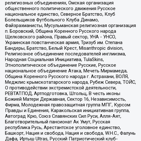
религиозных объединениях, Омская организация
общественного политического движения Русское
национальное единство, Северное Братство, Клуб
Болельщиков Футбольного Клуба Динамо,
Файзрахманисты, Мусульманская религиозная организация
п. Боровский, Община Коренного Русского народа
Щелковского района, Правый сектор, УНА - УНСО,
Украинская повстанческая армия, Тризуб им. Степана
Бандеры, Братство, Белый Крест, Misanthropic division,
Религиозное объединение последователей инглиизма,
Народная Социальная Инициатива, TulaSkins,
Этнополитическое объединение Русские, Русское
национальное объединение Атака, Мечеть Мирмамеда,
Община Коренного Русского народа г. Астрахани, ВОЛЯ,
Меджлис крымскотатарского народа, Рубеж Севера, ТОЙС,
О противодействии экстремистской деятельности,
РЕВТАТПОД, Артподготовка, Штольц, В честь иконы
Божией Матери Державная, Сектор 16, Независимость,
Фирма, Молодежная правозащитная группа МПГ, Курсом
Правды и Единения, Каракольская инициативная группа,
Автоград Крю, Союз Славянских Сил Руси, Алля-Аят,
Благотворительный пансионат Ак Умут, Русская
республика Русь, Арестантское уголовное единство,
Башкорт, Нация и свобода, Нация и свобода, W.H.С., Фалунь
Дафа, Иртыш Ultras, Русский Патриотический клуб-