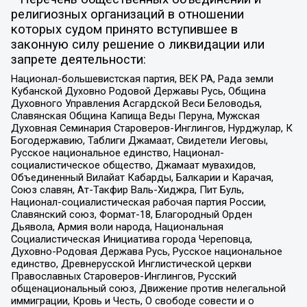
религиозных организаций в отношении
которых судом принято вступившее в
законную силу решение о ликвидации или
запрете деятельности:
Национал-большевистская партия, ВЕК РА, Рада земли
Кубанской Духовно Родовой Державы Русь, Община
Духовного Управления Асгардской Веси Беловодья,
Славянская Община Капища Веды Перуна, Мужская
Духовная Семинария Староверов-Инглингов, Нурджулар, К
Богодержавию, Таблиги Джамаат, Свидетели Иеговы,
Русское национальное единство, Национал-
социалистическое общество, Джамаат мувахидов,
Объединенный Вилайат Кабарды, Балкарии и Карачая,
Союз славян, Ат-Такфир Валь-Хиджра, Пит Буль,
Национал-социалистическая рабочая партия России,
Славянский союз, Формат-18, Благородный Орден
Дьявола, Армия воли народа, Национальная
Социалистическая Инициатива города Череповца,
Духовно-Родовая Держава Русь, Русское национальное
единство, Древнерусской Инглистической церкви
Православных Староверов-Инглингов, Русский
общенациональный союз, Движение против нелегальной
иммиграции, Кровь и Честь, О свободе совести и о