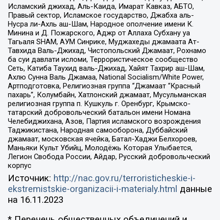
Исламский джихад, Аль-Каида, Имарат Кавказ, АБТО,
Правый сектор, Исламское государство, Джабха аль-
Нусра ли-Ахль аш-Шам, Народное ополчение имени К.
Минина и Д. Пожарского, Аджр от Аллаха Субхану уа
Тагьаля SHAM, АУМ Синрике, Муджахеды джамаата Ат-
Тавхида Валь-Джихад, Чистопольский Джамаат, Рохнамо
ба суи давлати исломи, Террористическое сообщество
Сеть, Катиба Таухид валь-Джихад, Хайят Тахрир аш-Шам,
Ахлю Сунна Валь Джамаа, National Socialism/White Power,
Артподготовка, Религиозная группа “Джамаат “Красный
пахарь”, Колумбайн, Хатлонский джамаат, Мусульманская
религиозная группа п. Кушкуль г. Оренбург, Крымско-
татарский добровольческий батальон имени Номана
Челебиджихана, Азов, Партия исламского возрождения
Таджикистана, Народная самооборона, Дуббайский
джамаат, московская ячейка, Батал-Хаджи Белхороев,
Маньяки Культ Убийц, Молодёжь Которая Улыбается,
Легион Свобода России, Айдар, Русский добровольческий
корпус
Источник:
http://nac.gov.ru/terroristicheskie-i-
ekstremistskie-organizacii-i-materialy.html
данные
на
16.11.2023
* Перечень общественных объединений и