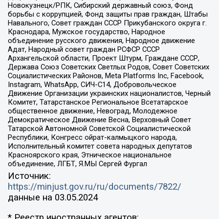
Новокузнецк/РПК, Сибирский державный союз, Фонд
борьбы с коррупцией, Фонд защиты прав граждан, Штабы
Навального, Совет граждан СССР Прикубанского округа г.
Краснодара, Мужское государство, Народное
объединение русского движения, Народное движение
Адат, Народный совет граждан РСФСР СССР
Архангельской области, Проект Штурм, Граждане СССР,
Держава Союз Советских Светлых Родов, Совет Советских
Социалистических Районов, Meta Platforms Inc, Facebook,
Instagram, WhatsApp, СИЧ-С14, Добровольческое
Движение Организации украинских националистов, Черный
Комитет, Татарстанское Региональное Всетатарское
общественное движение, Невоград, Молодежное
Демократическое Движение Весна, Верховный Совет
Татарской Автономной Советской Социалистической
Республики, Конгресс ойрат-калмыцкого народа,
Исполнительный комитет совета народных депутатов
Красноярского края, Этническое национальное
объединение, ЛГБТ, Я.МЫ Сергей Фургал
Источник:
https://minjust.gov.ru/ru/documents/7822/
данные на
03.05.2024
* Реестр иностранных агентов: