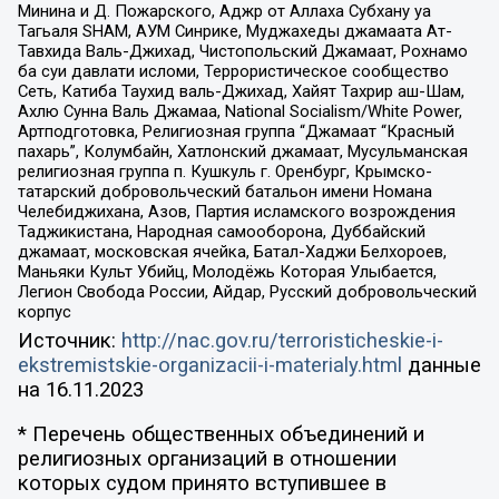
Минина и Д. Пожарского, Аджр от Аллаха Субхану уа
Тагьаля SHAM, АУМ Синрике, Муджахеды джамаата Ат-
Тавхида Валь-Джихад, Чистопольский Джамаат, Рохнамо
ба суи давлати исломи, Террористическое сообщество
Сеть, Катиба Таухид валь-Джихад, Хайят Тахрир аш-Шам,
Ахлю Сунна Валь Джамаа, National Socialism/White Power,
Артподготовка, Религиозная группа “Джамаат “Красный
пахарь”, Колумбайн, Хатлонский джамаат, Мусульманская
религиозная группа п. Кушкуль г. Оренбург, Крымско-
татарский добровольческий батальон имени Номана
Челебиджихана, Азов, Партия исламского возрождения
Таджикистана, Народная самооборона, Дуббайский
джамаат, московская ячейка, Батал-Хаджи Белхороев,
Маньяки Культ Убийц, Молодёжь Которая Улыбается,
Легион Свобода России, Айдар, Русский добровольческий
корпус
Источник:
http://nac.gov.ru/terroristicheskie-i-
ekstremistskie-organizacii-i-materialy.html
данные
на
16.11.2023
* Перечень общественных объединений и
религиозных организаций в отношении
которых судом принято вступившее в