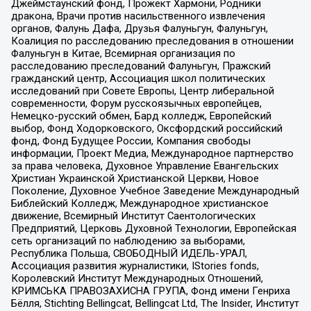
Джеймстаунский фонд, Прожект Хармони, Родники
дракона, Врачи против насильственного извлечения
органов, Фалунь Дафа, Друзья Фалуньгун, Фалуньгун,
Коалиция по расследованию преследования в отношении
Фалуньгун в Китае, Всемирная организация по
расследованию преследований Фалуньгун, Пражский
гражданский центр, Ассоциация школ политических
исследований при Совете Европы, Центр либеральной
современности, Форум русскоязычных европейцев,
Немецко-русский обмен, Бард колледж, Европейский
выбор, Фонд Ходорковского, Оксфордский российский
фонд, Фонд Будущее России, Компания свободы
информации, Проект Медиа, Международное партнерство
за права человека, Духовное Управление Евангельских
Христиан Украинской Христианской Церкви, Новое
Поколение, Духовное Учебное Заведение Международный
Библейский Колледж, Международное христианское
движение, Всемирный Институт Саентологических
Предприятий, Церковь Духовной Технологии, Европейская
сеть организаций по наблюдению за выборами,
Республика Польша, СВОБОДНЫЙ ИДЕЛЬ-УРАЛ,
Ассоциация развития журналистики, IStories fonds,
Королевский Институт Международных Отношений,
КРИМСЬКА ПРАВОЗАХИСНА ГРУПА, Фонд имени Генриха
Бёлля, Stichting Bellingcat, Bellingcat Ltd, The Insider, Институт