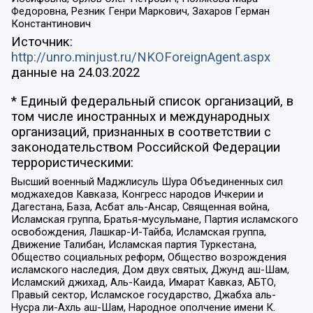
Федоровна, Резник Генри Маркович, Захаров Герман
Константинович
Источник:
http://unro.minjust.ru/NKOForeignAgent.aspx
данные на
24.03.2022
* Единый федеральный список организаций, в
том числе иностранных и международных
организаций, признанных в соответствии с
законодательством Российской Федерации
террористическими:
Высший военный Маджлисуль Шура Объединенных сил
моджахедов Кавказа, Конгресс народов Ичкерии и
Дагестана, База, Асбат аль-Ансар, Священная война,
Исламская группа, Братья-мусульмане, Партия исламского
освобождения, Лашкар-И-Тайба, Исламская группа,
Движение Талибан, Исламская партия Туркестана,
Общество социальных реформ, Общество возрождения
исламского наследия, Дом двух святых, Джунд аш-Шам,
Исламский джихад, Аль-Каида, Имарат Кавказ, АБТО,
Правый сектор, Исламское государство, Джабха аль-
Нусра ли-Ахль аш-Шам, Народное ополчение имени К.