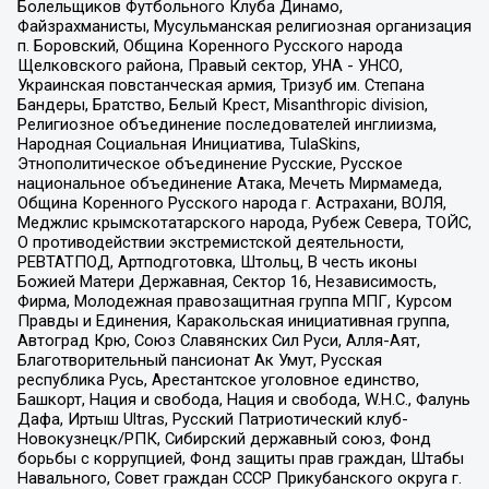
Болельщиков Футбольного Клуба Динамо,
Файзрахманисты, Мусульманская религиозная организация
п. Боровский, Община Коренного Русского народа
Щелковского района, Правый сектор, УНА - УНСО,
Украинская повстанческая армия, Тризуб им. Степана
Бандеры, Братство, Белый Крест, Misanthropic division,
Религиозное объединение последователей инглиизма,
Народная Социальная Инициатива, TulaSkins,
Этнополитическое объединение Русские, Русское
национальное объединение Атака, Мечеть Мирмамеда,
Община Коренного Русского народа г. Астрахани, ВОЛЯ,
Меджлис крымскотатарского народа, Рубеж Севера, ТОЙС,
О противодействии экстремистской деятельности,
РЕВТАТПОД, Артподготовка, Штольц, В честь иконы
Божией Матери Державная, Сектор 16, Независимость,
Фирма, Молодежная правозащитная группа МПГ, Курсом
Правды и Единения, Каракольская инициативная группа,
Автоград Крю, Союз Славянских Сил Руси, Алля-Аят,
Благотворительный пансионат Ак Умут, Русская
республика Русь, Арестантское уголовное единство,
Башкорт, Нация и свобода, Нация и свобода, W.H.С., Фалунь
Дафа, Иртыш Ultras, Русский Патриотический клуб-
Новокузнецк/РПК, Сибирский державный союз, Фонд
борьбы с коррупцией, Фонд защиты прав граждан, Штабы
Навального, Совет граждан СССР Прикубанского округа г.