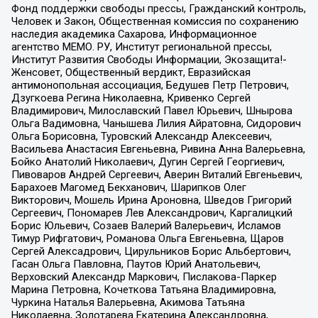
Фонд поддержки свободы прессы, Гражданский контроль,
Человек и Закон, Общественная комиссия по сохранению
наследия академика Сахарова, Информационное
агентство МЕМО. РУ, Институт региональной прессы,
Институт Развития Свободы Информации, Экозащита!-
Женсовет, Общественный вердикт, Евразийская
антимонопольная ассоциация, Бедушев Петр Петрович,
Дзугкоева Регина Николаевна, Кривенко Сергей
Владимирович, Милославский Павел Юрьевич, Шнырова
Ольга Вадимовна, Чанышева Лилия Айратовна, Сидорович
Ольга Борисовна, Туровский Александр Алексеевич,
Васильева Анастасия Евгеньевна, Ривина Анна Валерьевна,
Бойко Анатолий Николаевич, Дугин Сергей Георгиевич,
Пивоваров Андрей Сергеевич, Аверин Виталий Евгеньевич,
Барахоев Магомед Бекханович, Шарипков Олег
Викторович, Мошель Ирина Ароновна, Шведов Григорий
Сергеевич, Пономарев Лев Александрович, Каргалицкий
Борис Юльевич, Созаев Валерий Валерьевич, Исламов
Тимур Рифгатович, Романова Ольга Евгеньевна, Щаров
Сергей Алексадрович, Цирульников Борис Альбертович,
Гасан Ольга Павловна, Паутов Юрий Анатольевич,
Верховский Александр Маркович, Пислакова-Паркер
Марина Петровна, Кочеткова Татьяна Владимировна,
Чуркина Наталья Валерьевна, Акимова Татьяна
Николаевна, Золотарева Екатерина Александровна,