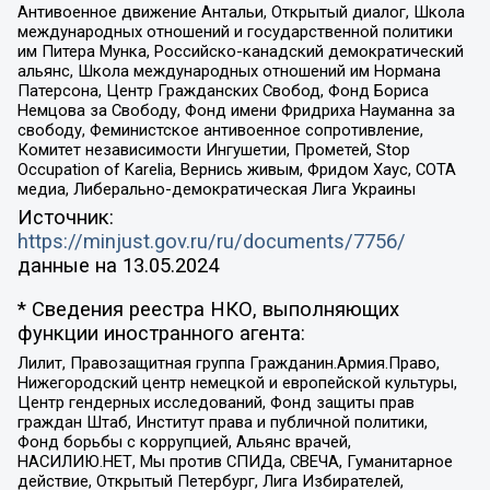
Антивоенное движение Антальи, Открытый диалог, Школа
международных отношений и государственной политики
им Питера Мунка, Российско-канадский демократический
альянс, Школа международных отношений им Нормана
Патерсона, Центр Гражданских Свобод, Фонд Бориса
Немцова за Свободу, Фонд имени Фридриха Науманна за
свободу, Феминистское антивоенное сопротивление,
Комитет независимости Ингушетии, Прометей, Stop
Occupation of Karelia, Вернись живым, Фридом Хаус, СОТА
медиа, Либерально-демократическая Лига Украины
Источник:
https://minjust.gov.ru/ru/documents/7756/
данные на
13.05.2024
* Сведения реестра НКО, выполняющих
функции иностранного агента:
Лилит, Правозащитная группа Гражданин.Армия.Право,
Нижегородский центр немецкой и европейской культуры,
Центр гендерных исследований, Фонд защиты прав
граждан Штаб, Институт права и публичной политики,
Фонд борьбы с коррупцией, Альянс врачей,
НАСИЛИЮ.НЕТ, Мы против СПИДа, СВЕЧА, Гуманитарное
действие, Открытый Петербург, Лига Избирателей,