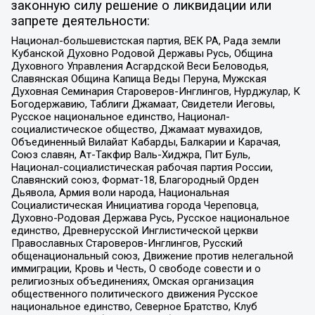
законную силу решение о ликвидации или
запрете деятельности:
Национал-большевистская партия, ВЕК РА, Рада земли
Кубанской Духовно Родовой Державы Русь, Община
Духовного Управления Асгардской Веси Беловодья,
Славянская Община Капища Веды Перуна, Мужская
Духовная Семинария Староверов-Инглингов, Нурджулар, К
Богодержавию, Таблиги Джамаат, Свидетели Иеговы,
Русское национальное единство, Национал-
социалистическое общество, Джамаат мувахидов,
Объединенный Вилайат Кабарды, Балкарии и Карачая,
Союз славян, Ат-Такфир Валь-Хиджра, Пит Буль,
Национал-социалистическая рабочая партия России,
Славянский союз, Формат-18, Благородный Орден
Дьявола, Армия воли народа, Национальная
Социалистическая Инициатива города Череповца,
Духовно-Родовая Держава Русь, Русское национальное
единство, Древнерусской Инглистической церкви
Православных Староверов-Инглингов, Русский
общенациональный союз, Движение против нелегальной
иммиграции, Кровь и Честь, О свободе совести и о
религиозных объединениях, Омская организация
общественного политического движения Русское
национальное единство, Северное Братство, Клуб