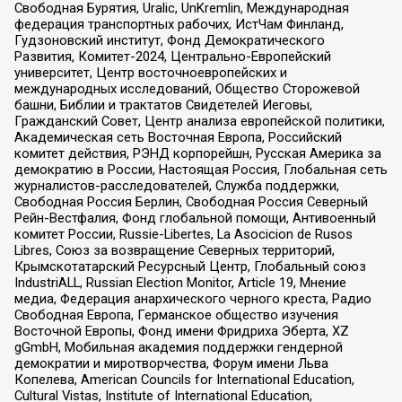
Свободная Бурятия, Uralic, UnKremlin, Международная
федерация транспортных рабочих, ИстЧам Финланд,
Гудзоновский институт, Фонд Демократического
Развития, Комитет-2024, Центрально-Европейский
университет, Центр восточноевропейских и
международных исследований, Общество Сторожевой
башни, Библии и трактатов Свидетелей Иеговы,
Гражданский Совет, Центр анализа европейской политики,
Академическая сеть Восточная Европа, Российский
комитет действия, РЭНД корпорейшн, Русская Америка за
демократию в России, Настоящая Россия, Глобальная сеть
журналистов-расследователей, Служба поддержки,
Свободная Россия Берлин, Свободная Россия Северный
Рейн-Вестфалия, Фонд глобальной помощи, Антивоенный
комитет России, Russie-Libertes, La Asocicion de Rusos
Libres, Союз за возвращение Северных территорий,
Крымскотатарский Ресурсный Центр, Глобальный союз
IndustriALL, Russian Election Monitor, Article 19, Мнение
медиа, Федерация анархического черного креста, Радио
Свободная Европа, Германское общество изучения
Восточной Европы, Фонд имени Фридриха Эберта, XZ
gGmbH, Мобильная академия поддержки гендерной
демократии и миротворчества, Форум имени Льва
Копелева, American Councils for International Education,
Cultural Vistas, Institute of International Education,