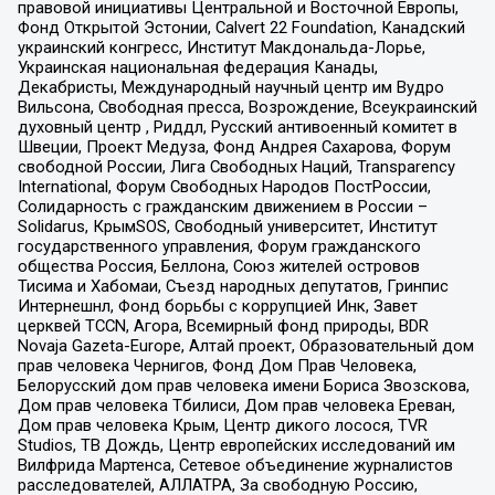
правовой инициативы Центральной и Восточной Европы,
Фонд Открытой Эстонии, Calvert 22 Foundation, Канадский
украинский конгресс, Институт Макдональда-Лорье,
Украинская национальная федерация Канады,
Декабристы, Международный научный центр им Вудро
Вильсона, Свободная пресса, Возрождение, Всеукраинский
духовный центр , Риддл, Русский антивоенный комитет в
Швеции, Проект Медуза, Фонд Андрея Сахарова, Форум
свободной России, Лига Свободных Наций, Transparеncy
International, Форум Свободных Народов ПостРоссии,
Солидарность с гражданским движением в России –
Solidarus, КрымSOS, Свободный университет, Институт
государственного управления, Форум гражданского
общества Россия, Беллона, Союз жителей островов
Тисима и Хабомаи, Съезд народных депутатов, Гринпис
Интернешнл, Фонд борьбы с коррупцией Инк, Завет
церквей TCCN, Агора, Всемирный фонд природы, BDR
Novaja Gazeta-Europe, Алтай проект, Образовательный дом
прав человека Чернигов, Фонд Дом Прав Человека,
Белорусский дом прав человека имени Бориса Звозскова,
Дом прав человека Тбилиси, Дом прав человека Ереван,
Дом прав человека Крым, Центр дикого лосося, TVR
Studios, ТВ Дождь, Центр европейских исследований им
Вилфрида Мартенса, Сетевое объединение журналистов
расследователей, АЛЛАТРА, За свободную Россию,