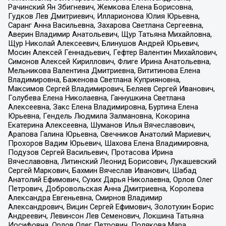
Рачинский Ян Збигневич, Жемкова Елена Борисовна,
Гудков Лев Дмитриевич, Илларионова Юлия Юрьевна,
Саранг Анна Васильевна, Захарова Светлана Сергеевна,
Аверин Владимир Анатольевич, Щур Татьяна Михайловна,
Щур Николай Алексеевич, Блинушов Андрей Юрьевич,
Мосин Алексей Геннадьевич, Гефтер Валентин Михайлович,
Симонов Алексей Кириллович, Флиге Ирина Анатольевна,
Мельникова Валентина Дмитриевна, Вититинова Елена
Владимировна, Баженова Светлана Куприяновна,
Максимов Сергей Владимирович, Беляев Сергей Иванович,
Голубева Елена Николаевна, Ганнушкина Светлана
Алексеевна, Закс Елена Владимировна, Буртина Елена
Юрьевна, Гендель Людмила Залмановна, Кокорина
Екатерина Алексеевна, Шуманов Илья Вячеславович,
Арапова Галина Юрьевна, Свечников Анатолий Мариевич,
Прохоров Вадим Юрьевич, Шахова Елена Владимировна,
Подузов Сергей Васильевич, Протасова Ирина
Вячеславовна, Литинский Леонид Борисович, Лукашевский
Сергей Маркович, Бахмин Вячеслав Иванович, Шабад
Анатолий Ефимович, Сухих Дарья Николаевна, Орлов Олег
Петрович, Добровольская Анна Дмитриевна, Королева
Александра Евгеньевна, Смирнов Владимир
Александрович, Вицин Сергей Ефимович, Золотухин Борис
Андреевич, Левинсон Лев Семенович, Локшина Татьяна
Иосифовна, Орлов Олег Петрович, Полякова Мара