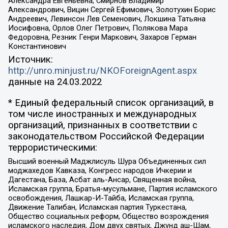
Александра Евгеньевна, Смирнов Владимир
Александрович, Вицин Сергей Ефимович, Золотухин Борис
Андреевич, Левинсон Лев Семенович, Локшина Татьяна
Иосифовна, Орлов Олег Петрович, Полякова Мара
Федоровна, Резник Генри Маркович, Захаров Герман
Константинович
Источник:
http://unro.minjust.ru/NKOForeignAgent.aspx
данные на
24.03.2022
* Единый федеральный список организаций, в
том числе иностранных и международных
организаций, признанных в соответствии с
законодательством Российской Федерации
террористическими:
Высший военный Маджлисуль Шура Объединенных сил
моджахедов Кавказа, Конгресс народов Ичкерии и
Дагестана, База, Асбат аль-Ансар, Священная война,
Исламская группа, Братья-мусульмане, Партия исламского
освобождения, Лашкар-И-Тайба, Исламская группа,
Движение Талибан, Исламская партия Туркестана,
Общество социальных реформ, Общество возрождения
исламского наследия, Дом двух святых, Джунд аш-Шам,