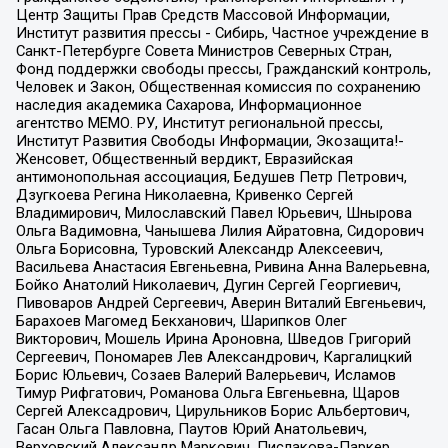
Центр Защиты Прав Средств Массовой Информации,
Институт развития прессы - Сибирь, Частное учреждение в
Санкт-Петербурге Совета Министров Северных Стран,
Фонд поддержки свободы прессы, Гражданский контроль,
Человек и Закон, Общественная комиссия по сохранению
наследия академика Сахарова, Информационное
агентство МЕМО. РУ, Институт региональной прессы,
Институт Развития Свободы Информации, Экозащита!-
Женсовет, Общественный вердикт, Евразийская
антимонопольная ассоциация, Бедушев Петр Петрович,
Дзугкоева Регина Николаевна, Кривенко Сергей
Владимирович, Милославский Павел Юрьевич, Шнырова
Ольга Вадимовна, Чанышева Лилия Айратовна, Сидорович
Ольга Борисовна, Туровский Александр Алексеевич,
Васильева Анастасия Евгеньевна, Ривина Анна Валерьевна,
Бойко Анатолий Николаевич, Дугин Сергей Георгиевич,
Пивоваров Андрей Сергеевич, Аверин Виталий Евгеньевич,
Барахоев Магомед Бекханович, Шарипков Олег
Викторович, Мошель Ирина Ароновна, Шведов Григорий
Сергеевич, Пономарев Лев Александрович, Каргалицкий
Борис Юльевич, Созаев Валерий Валерьевич, Исламов
Тимур Рифгатович, Романова Ольга Евгеньевна, Щаров
Сергей Алексадрович, Цирульников Борис Альбертович,
Гасан Ольга Павловна, Паутов Юрий Анатольевич,
Верховский Александр Маркович, Пислакова-Паркер