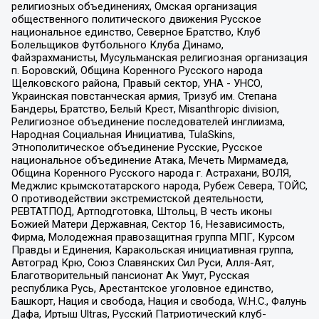
религиозных объединениях, Омская организация
общественного политического движения Русское
национальное единство, Северное Братство, Клуб
Болельщиков Футбольного Клуба Динамо,
Файзрахманисты, Мусульманская религиозная организация
п. Боровский, Община Коренного Русского народа
Щелковского района, Правый сектор, УНА - УНСО,
Украинская повстанческая армия, Тризуб им. Степана
Бандеры, Братство, Белый Крест, Misanthropic division,
Религиозное объединение последователей инглиизма,
Народная Социальная Инициатива, TulaSkins,
Этнополитическое объединение Русские, Русское
национальное объединение Атака, Мечеть Мирмамеда,
Община Коренного Русского народа г. Астрахани, ВОЛЯ,
Меджлис крымскотатарского народа, Рубеж Севера, ТОЙС,
О противодействии экстремистской деятельности,
РЕВТАТПОД, Артподготовка, Штольц, В честь иконы
Божией Матери Державная, Сектор 16, Независимость,
Фирма, Молодежная правозащитная группа МПГ, Курсом
Правды и Единения, Каракольская инициативная группа,
Автоград Крю, Союз Славянских Сил Руси, Алля-Аят,
Благотворительный пансионат Ак Умут, Русская
республика Русь, Арестантское уголовное единство,
Башкорт, Нация и свобода, Нация и свобода, W.H.С., Фалунь
Дафа, Иртыш Ultras, Русский Патриотический клуб-