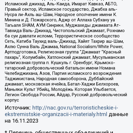
Исламский джихад, Аль-Каида, Имарат Кавказ, АБТО,
Правый сектор, Исламское государство, Джабха аль-
Нусра ли-Ахль аш-Шам, Народное ополчение имени К.
Минина и Д. Пожарского, Аджр от Аллаха Субхану уа
Тагьаля SHAM, АУМ Синрике, Муджахеды джамаата Ат-
Тавхида Валь-Джихад, Чистопольский Джамаат, Рохнамо
ба суи давлати исломи, Террористическое сообщество
Сеть, Катиба Таухид валь-Джихад, Хайят Тахрир аш-Шам,
Ахлю Сунна Валь Джамаа, National Socialism/White Power,
Артподготовка, Религиозная группа “Джамаат “Красный
пахарь”, Колумбайн, Хатлонский джамаат, Мусульманская
религиозная группа п. Кушкуль г. Оренбург, Крымско-
татарский добровольческий батальон имени Номана
Челебиджихана, Азов, Партия исламского возрождения
Таджикистана, Народная самооборона, Дуббайский
джамаат, московская ячейка, Батал-Хаджи Белхороев,
Маньяки Культ Убийц, Молодёжь Которая Улыбается,
Легион Свобода России, Айдар, Русский добровольческий
корпус
Источник:
http://nac.gov.ru/terroristicheskie-i-
ekstremistskie-organizacii-i-materialy.html
данные
на
16.11.2023
* Перечень общественных объединений и