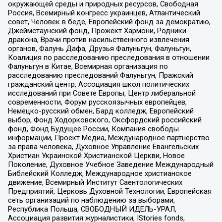
окружающей среды и природных ресурсов, Свободная
Россия, Всемирный конгресс украинцев, Атлантический
совет, Человек в беде, Европейский фонд за демократию,
Джеймстаунский фонд, Прожект Хармони, Родники
дракона, Врачи против насильственного извлечения
органов, Фалунь Дафа, Друзья Фалуньгун, Фалуньгун,
Коалиция по расследованию преследования в отношении
Фалуньгун в Китае, Всемирная организация по
расследованию преследований Фалуньгун, Пражский
гражданский центр, Ассоциация школ политических
исследований при Совете Европы, Центр либеральной
современности, Форум русскоязычных европейцев,
Немецко-русский обмен, Бард колледж, Европейский
выбор, Фонд Ходорковского, Оксфордский российский
фонд, Фонд Будущее России, Компания свободы
информации, Проект Медиа, Международное партнерство
за права человека, Духовное Управление Евангельских
Христиан Украинской Христианской Церкви, Новое
Поколение, Духовное Учебное Заведение Международный
Библейский Колледж, Международное христианское
движение, Всемирный Институт Саентологических
Предприятий, Церковь Духовной Технологии, Европейская
сеть организаций по наблюдению за выборами,
Республика Польша, СВОБОДНЫЙ ИДЕЛЬ-УРАЛ,
Ассоциация развития журналистики, IStories fonds,