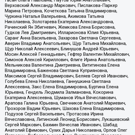
Гасан Ольга Павловна, Паутов Юрий Анатольевич,
Верховский Александр Маркович, Пислакова-Паркер
Марина Петровна, Кочеткова Татьяна Владимировна,
Чуркина Наталья Валерьевна, Акимова Татьяна
Николаевна, Золотарева Екатерина Александровна,
Рачинский Ян Збигневич, Жемкова Елена Борисовна,
Гудков Лев Дмитриевич, Илларионова Юлия Юрьевна,
Саранг Анна Васильевна, Захарова Светлана Сергеевна,
Аверин Владимир Анатольевич, Щур Татьяна Михайловна,
Щур Николай Алексеевич, Блинушов Андрей Юрьевич,
Мосин Алексей Геннадьевич, Гефтер Валентин Михайлович,
Симонов Алексей Кириллович, Флиге Ирина Анатольевна,
Мельникова Валентина Дмитриевна, Вититинова Елена
Владимировна, Баженова Светлана Куприяновна,
Максимов Сергей Владимирович, Беляев Сергей Иванович,
Голубева Елена Николаевна, Ганнушкина Светлана
Алексеевна, Закс Елена Владимировна, Буртина Елена
Юрьевна, Гендель Людмила Залмановна, Кокорина
Екатерина Алексеевна, Шуманов Илья Вячеславович,
Арапова Галина Юрьевна, Свечников Анатолий Мариевич,
Прохоров Вадим Юрьевич, Шахова Елена Владимировна,
Подузов Сергей Васильевич, Протасова Ирина
Вячеславовна, Литинский Леонид Борисович, Лукашевский
Сергей Маркович, Бахмин Вячеслав Иванович, Шабад
Анатолий Ефимович, Сухих Дарья Николаевна, Орлов Олег