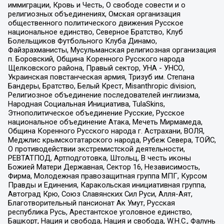
иммиграции, Кровь и Честь, О свободе совести и о
религиозных объединениях, Омская организация
общественного политического движения Русское
национальное единство, Северное Братство, Клуб
Болельщиков Футбольного Клуба Динамо,
Файзрахманисты, Мусульманская религиозная организация
п. Боровский, Община Коренного Русского народа
Щелковского района, Правый сектор, УНА - УНСО,
Украинская повстанческая армия, Тризуб им. Степана
Бандеры, Братство, Белый Крест, Misanthropic division,
Религиозное объединение последователей инглиизма,
Народная Социальная Инициатива, TulaSkins,
Этнополитическое объединение Русские, Русское
национальное объединение Атака, Мечеть Мирмамеда,
Община Коренного Русского народа г. Астрахани, ВОЛЯ,
Меджлис крымскотатарского народа, Рубеж Севера, ТОЙС,
О противодействии экстремистской деятельности,
РЕВТАТПОД, Артподготовка, Штольц, В честь иконы
Божией Матери Державная, Сектор 16, Независимость,
Фирма, Молодежная правозащитная группа МПГ, Курсом
Правды и Единения, Каракольская инициативная группа,
Автоград Крю, Союз Славянских Сил Руси, Алля-Аят,
Благотворительный пансионат Ак Умут, Русская
республика Русь, Арестантское уголовное единство,
Башкорт, Нация и свобода, Нация и свобода, W.H.С., Фалунь