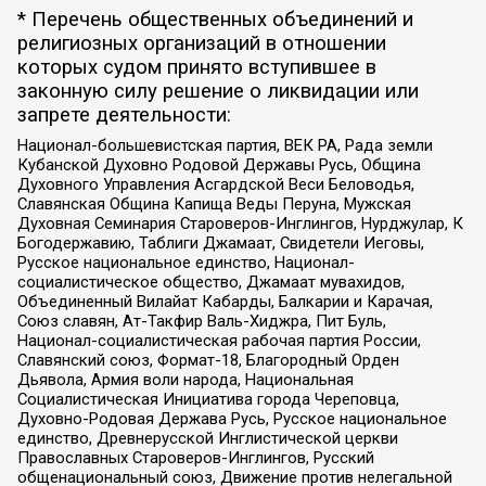
* Перечень общественных объединений и
религиозных организаций в отношении
которых судом принято вступившее в
законную силу решение о ликвидации или
запрете деятельности:
Национал-большевистская партия, ВЕК РА, Рада земли
Кубанской Духовно Родовой Державы Русь, Община
Духовного Управления Асгардской Веси Беловодья,
Славянская Община Капища Веды Перуна, Мужская
Духовная Семинария Староверов-Инглингов, Нурджулар, К
Богодержавию, Таблиги Джамаат, Свидетели Иеговы,
Русское национальное единство, Национал-
социалистическое общество, Джамаат мувахидов,
Объединенный Вилайат Кабарды, Балкарии и Карачая,
Союз славян, Ат-Такфир Валь-Хиджра, Пит Буль,
Национал-социалистическая рабочая партия России,
Славянский союз, Формат-18, Благородный Орден
Дьявола, Армия воли народа, Национальная
Социалистическая Инициатива города Череповца,
Духовно-Родовая Держава Русь, Русское национальное
единство, Древнерусской Инглистической церкви
Православных Староверов-Инглингов, Русский
общенациональный союз, Движение против нелегальной