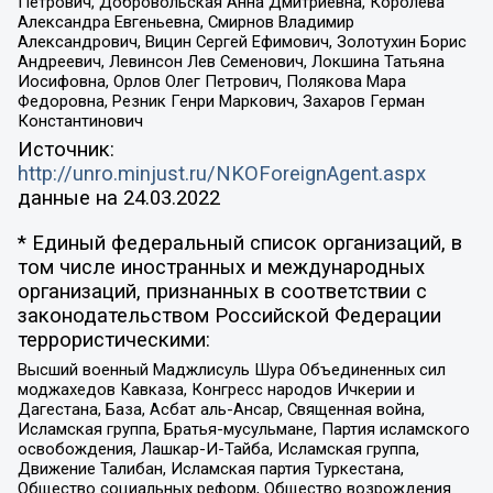
Петрович, Добровольская Анна Дмитриевна, Королева
Александра Евгеньевна, Смирнов Владимир
Александрович, Вицин Сергей Ефимович, Золотухин Борис
Андреевич, Левинсон Лев Семенович, Локшина Татьяна
Иосифовна, Орлов Олег Петрович, Полякова Мара
Федоровна, Резник Генри Маркович, Захаров Герман
Константинович
Источник:
http://unro.minjust.ru/NKOForeignAgent.aspx
данные на
24.03.2022
* Единый федеральный список организаций, в
том числе иностранных и международных
организаций, признанных в соответствии с
законодательством Российской Федерации
террористическими:
Высший военный Маджлисуль Шура Объединенных сил
моджахедов Кавказа, Конгресс народов Ичкерии и
Дагестана, База, Асбат аль-Ансар, Священная война,
Исламская группа, Братья-мусульмане, Партия исламского
освобождения, Лашкар-И-Тайба, Исламская группа,
Движение Талибан, Исламская партия Туркестана,
Общество социальных реформ, Общество возрождения