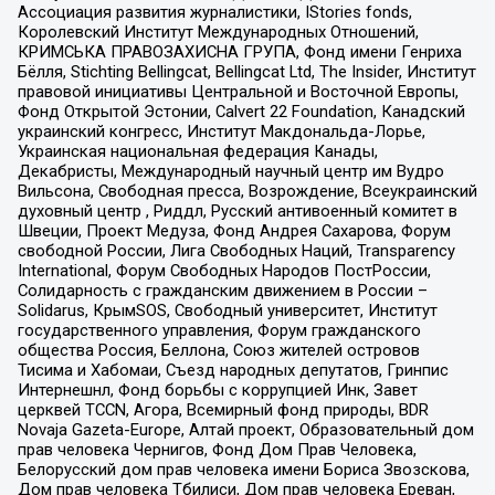
Ассоциация развития журналистики, IStories fonds,
Королевский Институт Международных Отношений,
КРИМСЬКА ПРАВОЗАХИСНА ГРУПА, Фонд имени Генриха
Бёлля, Stichting Bellingcat, Bellingcat Ltd, The Insider, Институт
правовой инициативы Центральной и Восточной Европы,
Фонд Открытой Эстонии, Calvert 22 Foundation, Канадский
украинский конгресс, Институт Макдональда-Лорье,
Украинская национальная федерация Канады,
Декабристы, Международный научный центр им Вудро
Вильсона, Свободная пресса, Возрождение, Всеукраинский
духовный центр , Риддл, Русский антивоенный комитет в
Швеции, Проект Медуза, Фонд Андрея Сахарова, Форум
свободной России, Лига Свободных Наций, Transparеncy
International, Форум Свободных Народов ПостРоссии,
Солидарность с гражданским движением в России –
Solidarus, КрымSOS, Свободный университет, Институт
государственного управления, Форум гражданского
общества Россия, Беллона, Союз жителей островов
Тисима и Хабомаи, Съезд народных депутатов, Гринпис
Интернешнл, Фонд борьбы с коррупцией Инк, Завет
церквей TCCN, Агора, Всемирный фонд природы, BDR
Novaja Gazeta-Europe, Алтай проект, Образовательный дом
прав человека Чернигов, Фонд Дом Прав Человека,
Белорусский дом прав человека имени Бориса Звозскова,
Дом прав человека Тбилиси, Дом прав человека Ереван,