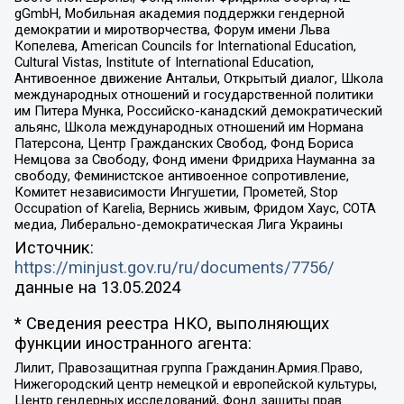
gGmbH, Мобильная академия поддержки гендерной
демократии и миротворчества, Форум имени Льва
Копелева, American Councils for International Education,
Cultural Vistas, Institute of International Education,
Антивоенное движение Антальи, Открытый диалог, Школа
международных отношений и государственной политики
им Питера Мунка, Российско-канадский демократический
альянс, Школа международных отношений им Нормана
Патерсона, Центр Гражданских Свобод, Фонд Бориса
Немцова за Свободу, Фонд имени Фридриха Науманна за
свободу, Феминистское антивоенное сопротивление,
Комитет независимости Ингушетии, Прометей, Stop
Occupation of Karelia, Вернись живым, Фридом Хаус, СОТА
медиа, Либерально-демократическая Лига Украины
Источник:
https://minjust.gov.ru/ru/documents/7756/
данные на
13.05.2024
* Сведения реестра НКО, выполняющих
функции иностранного агента:
Лилит, Правозащитная группа Гражданин.Армия.Право,
Нижегородский центр немецкой и европейской культуры,
Центр гендерных исследований, Фонд защиты прав