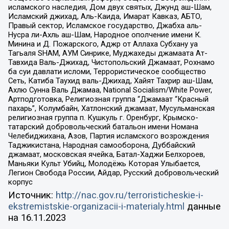
исламского наследия, Дом двух святых, Джунд аш-Шам,
Исламский джихад, Аль-Каида, Имарат Кавказ, АБТО,
Правый сектор, Исламское государство, Джабха аль-
Нусра ли-Ахль аш-Шам, Народное ополчение имени К.
Минина и Д. Пожарского, Аджр от Аллаха Субхану уа
Тагьаля SHAM, АУМ Синрике, Муджахеды джамаата Ат-
Тавхида Валь-Джихад, Чистопольский Джамаат, Рохнамо
ба суи давлати исломи, Террористическое сообщество
Сеть, Катиба Таухид валь-Джихад, Хайят Тахрир аш-Шам,
Ахлю Сунна Валь Джамаа, National Socialism/White Power,
Артподготовка, Религиозная группа “Джамаат “Красный
пахарь”, Колумбайн, Хатлонский джамаат, Мусульманская
религиозная группа п. Кушкуль г. Оренбург, Крымско-
татарский добровольческий батальон имени Номана
Челебиджихана, Азов, Партия исламского возрождения
Таджикистана, Народная самооборона, Дуббайский
джамаат, московская ячейка, Батал-Хаджи Белхороев,
Маньяки Культ Убийц, Молодёжь Которая Улыбается,
Легион Свобода России, Айдар, Русский добровольческий
корпус
Источник:
http://nac.gov.ru/terroristicheskie-i-
ekstremistskie-organizacii-i-materialy.html
данные
на
16.11.2023