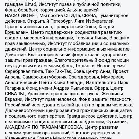
граждан Штаб, Институт права и публичной политики,
Фонд борьбы с коррупцией, Альянс врачей,
НАСИЛИЮ.НЕТ, Мы против СПИДа, СВЕЧА, Гуманитарное
действие, Открытый Петербург, Лига Избирателей,
Правовая инициатива, Гражданский Союз, Хасдей
Ерушалаим, Центр поддержки и содействия развитию
средств массовой информации, Горячая Линия, В защиту
прав заключенных, Институт глобализации и социальных
движений, Центр социально-информационных инициатив
Действие, Благотворительный фонд охраны здоровья и
защиты прав граждан, Благотворительный фонд помощи
осужденным и их семьям, Фонд Тольятти, Новое время,
Серебряная тайга, Так-Так-Так, Сова, центр Анна, Проект
Апрель, Самарская губерния, Эра здоровья, Мемориал,
Аналитический Центр Юрия Левады, Издательство Парк
Гагарина, Фонд имени Андрея Рылькова, Сфера, Центр
СИБАЛЬТ, Уральская правозащитная группа, Женщины
Евразии, Институт прав человека, Фонд защиты гласности,
Российский исследовательский центр по правам человека,
Дальневосточный центр развития гражданских инициатив
и социального партнерства, Гражданское действие, Центр
независимых социологических исследований, Сутяжник,
АКАДЕМИЯ ПО ПРАВАМ ЧЕЛОВЕКА, Центр развития
некоммерческих организаций, Частное учреждение в
Калининграде Совета Министров северных стран,