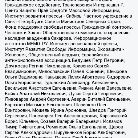
Гражданское содействие, Трансперенси Интернешнл-Р,
Центр Защиты Прав Средств Массовой Информации,
Институт развития прессы - Сибирь, Частное учреждение в
Санкт-Петербурге Совета Министров Северных Стран,
Фонд поддержки свободы прессы, Гражданский контроль,
Человек и Закон, Общественная комиссия по сохранению
наследия академика Сахарова, Информационное
агентство МЕМО. РУ, Институт региональной прессы,
Институт Развития Свободы Информации, Экозащита!-
Женсовет, Общественный вердикт, Евразийская
антимонопольная ассоциация, Бедушев Петр Петрович,
Дзугкоева Регина Николаевна, Кривенко Сергей
Владимирович, Милославский Павел Юрьевич, Шнырова
Ольга Вадимовна, Чанышева Лилия Айратовна, Сидорович
Ольга Борисовна, Туровский Александр Алексеевич,
Васильева Анастасия Евгеньевна, Ривина Анна Валерьевна,
Бойко Анатолий Николаевич, Дугин Сергей Георгиевич,
Пивоваров Андрей Сергеевич, Аверин Виталий Евгеньевич,
Барахоев Магомед Бекханович, Шарипков Олег
Викторович, Мошель Ирина Ароновна, Шведов Григорий
Сергеевич, Пономарев Лев Александрович, Каргалицкий
Борис Юльевич, Созаев Валерий Валерьевич, Исламов
Тимур Рифгатович, Романова Ольга Евгеньевна, Щаров
Сергей Алексадрович, Цирульников Борис Альбертович,