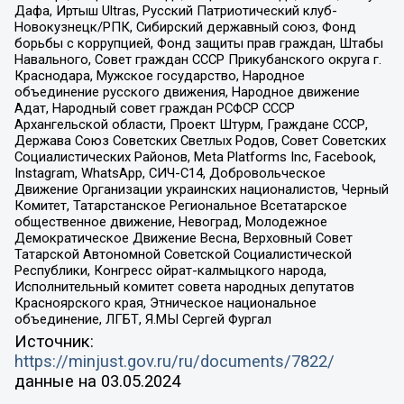
Дафа, Иртыш Ultras, Русский Патриотический клуб-
Новокузнецк/РПК, Сибирский державный союз, Фонд
борьбы с коррупцией, Фонд защиты прав граждан, Штабы
Навального, Совет граждан СССР Прикубанского округа г.
Краснодара, Мужское государство, Народное
объединение русского движения, Народное движение
Адат, Народный совет граждан РСФСР СССР
Архангельской области, Проект Штурм, Граждане СССР,
Держава Союз Советских Светлых Родов, Совет Советских
Социалистических Районов, Meta Platforms Inc, Facebook,
Instagram, WhatsApp, СИЧ-С14, Добровольческое
Движение Организации украинских националистов, Черный
Комитет, Татарстанское Региональное Всетатарское
общественное движение, Невоград, Молодежное
Демократическое Движение Весна, Верховный Совет
Татарской Автономной Советской Социалистической
Республики, Конгресс ойрат-калмыцкого народа,
Исполнительный комитет совета народных депутатов
Красноярского края, Этническое национальное
объединение, ЛГБТ, Я.МЫ Сергей Фургал
Источник:
https://minjust.gov.ru/ru/documents/7822/
данные на
03.05.2024