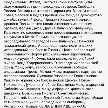
Соединенных Штатов, Тихоокеанский центр защиты
окружающей среды и природных ресурсов, Свободная
Россия, Всемирный конгресс украинцев, Атлантический
совет, Человек в беде, Европейский фонд за демократию,
Джеймстаунский фонд, Прожект Хармони, Родники
дракона, Врачи против насильственного извлечения
органов, Фалунь Дафа, Друзья Фалуньгун, Фалуньгун,
Коалиция по расследованию преследования в отношении
Фалуньгун в Китае, Всемирная организация по
расследованию преследований Фалуньгун, Пражский
гражданский центр, Ассоциация школ политических
исследований при Совете Европы, Центр либеральной
современности, Форум русскоязычных европейцев,
Немецко-русский обмен, Бард колледж, Европейский
выбор, Фонд Ходорковского, Оксфордский российский
фонд, Фонд Будущее России, Компания свободы
информации, Проект Медиа, Международное партнерство
за права человека, Духовное Управление Евангельских
Христиан Украинской Христианской Церкви, Новое
Поколение, Духовное Учебное Заведение Международный
Библейский Колледж, Международное христианское
движение, Всемирный Институт Саентологических
Предприятий, Церковь Духовной Технологии, Европейская
сеть организаций по наблюдению за выборами,
Республика Польша, СВОБОДНЫЙ ИДЕЛЬ-УРАЛ,