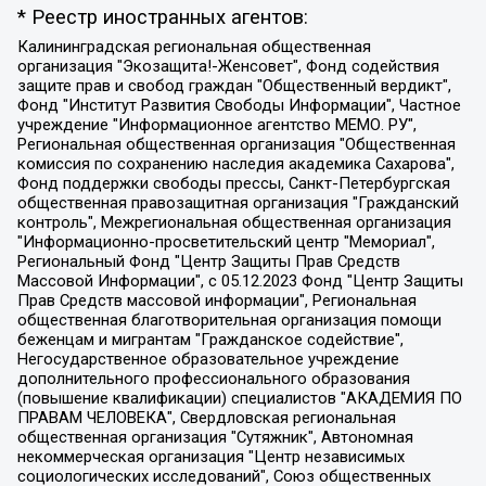
* Реестр иностранных агентов:
Калининградская региональная общественная организация "Экозащита!-Женсовет", Фонд содействия защите прав и свобод граждан "Общественный вердикт", Фонд "Институт Развития Свободы Информации", Частное учреждение "Информационное агентство МЕМО. РУ", Региональная общественная организация "Общественная комиссия по сохранению наследия академика Сахарова", Фонд поддержки свободы прессы, Санкт-Петербургская общественная правозащитная организация "Гражданский контроль", Межрегиональная общественная организация "Информационно-просветительский центр "Мемориал", Региональный Фонд "Центр Защиты Прав Средств Массовой Информации", с 05.12.2023 Фонд "Центр Защиты Прав Средств массовой информации", Региональная общественная благотворительная организация помощи беженцам и мигрантам "Гражданское содействие", Негосударственное образовательное учреждение дополнительного профессионального образования (повышение квалификации) специалистов "АКАДЕМИЯ ПО ПРАВАМ ЧЕЛОВЕКА", Свердловская региональная общественная организация "Сутяжник", Автономная некоммерческая организация "Центр независимых социологических исследований", Союз общественных объединений "Российский исследовательский центр по правам человека", Региональное общественное учреждение научно-информационный центр "МЕМОРИАЛ", Некоммерческая организация "Фонд защиты гласности", Автономная некоммерческая организация "Институт прав человека", Городская общественная организация "Екатеринбургское общество "МЕМОРИАЛ", Городская общественная организация "Рязанское историко-просветительское и правозащитное общество "Мемориал" (Рязанский Мемориал), Челябинский региональный орган общественной самодеятельности – женское общественное объединение "Женщины Евразии", Челябинский региональный орган общественной самодеятельности "Уральская правозащитная группа", Фонд содействия защите здоровья и социальной справедливости имени Андрея Рылькова, Автономная Некоммерческая Организация "Аналитический Центр Юрия Левады", Автономная некоммерческая организация социальной поддержки населения "Проект Апрель", Региональная общественная организация помощи женщинам и детям, находящимся в кризисной ситуации "Информационно-методический центр "Анна", Фонд содействия развитию массовых коммуникаций и правовому просвещению "Так-так-Так", Фонд содействия устойчивому развитию "Серебряная тайга", Свердловский региональный общественный фонд социальных проектов "Новое время", "Idel.Реалии", Кавказ.Реалии, Крым.Реалии, Телеканал Настоящее Время, Татаро-башкирская служба Радио Свобода (Azatliq Radiosi), Радио Свободная Европа/Радио Свобода (PCE/PC), "Сибирь.Реалии", "Фактограф", Благотворительный фонд помощи осужденным и их семьям, Автономная некоммерческая организация "Институт глобализации и социальных движений", Фонд "В защиту прав заключенных", Частное учреждение "Центр поддержки и содействия развитию средств массовой информации", Пензенский региональный общественный благотворительный фонд "Гражданский союз", "Север.Реалии", Некоммерческая организация Фонд "Правовая инициатива", Общество с ограниченной ответственностью "Радио Свободная Европа/Радио Свобода", Чешское информационное агентство "MEDIUM-ORIENT", Красноярская региональная общественная организация "Мы против СПИДа", Камалягин Денис Николаевич, Маркелов Сергей Евгеньевич, Пономарев Лев Александрович, Савицкая Людмила Алексеевна, Автономная некоммерческая организация "Центр по работе с проблемой насилия "НАСИЛИЮ.НЕТ", Межрегиональный профессиональный союз работников здравоохранения "Альянс врачей", Юридическое лицо, зарегистрированное в Латвийской Республике, SIA "Medusa Project" (регистрационный номер 40103797863, дата регистрации 10.06.2014), Некоммерческая организация "Фонд по борьбе с коррупцией", Автономная некоммерческая организация "Институт права и публичной политики", Баданин Роман Сергеевич, Гликин Максим Александрович, Железнова Мария Михайловна, Лукьянова Юлия Сергеевна, Маетная Елизавета Витальевна, Маняхин Петр Борисович, Чуракова Ольга Владимировна, Ярош Юлия Петровна, Юридическое лицо "The Insider SIA", зарегистрированное в Риге, Латвийская Республика (дата регистрации 26.06.2015), являющееся администратором доменного имени интернет-издания "The Insider SIA", https://theins.ru, Постернак Алексей Евгеньевич, Рубин Михаил Аркадьевич, Анин Роман Александрович, Юридическое лицо Istories fonds, зарегистрированное в Латвийской Республике (регистрационный номер 50008295751, дата регистрации 24.02.2020), Великовский Дмитрий Александрович, Долинина Ирина Николаевна, Мароховская Алеся Алексеевна, Шлейнов Роман Юрьевич, Шмагун Олеся Валентиновна, Общество с ограниченной ответственностью "Альтаир 2021", Общество с ограниченной ответственностью "Вега 2021", Общество с ограниченной ответственностью "Главный редактор 2021", Общество с ограниченной ответственностью "Ромашки монолит", Важенков Артем Валерьевич, Ивановская областная общественная организация "Центр гендерных исследований", Гурман Юрий Альбертович, Медиапроект "ОВД-Инфо", Егоров Владимир Владимирович, Жилинский Владимир Александрович, Общество с ограниченной ответственностью "ЗП", Иванова София Юрьевна, Карезина Инна Павловна, Кильтау Екатерина Викторовна, Петров Алексей Викторович, Пискунов Сергей Евгеньевич, Смирнов Сергей Сергеевич, Тихонов Михаил Сергеевич, Общество с ограниченной ответственностью "ЖУРНАЛИСТ-ИНОСТРАННЫЙ АГЕНТ", Арапова Галина Юрьевна, Вольтская Татьяна Анатольевна, Американская компания "Mason G.E.S. Anonymous Foundation" (США), являющаяся владельцем интернет-издания https://mnews.world/, Компания "Stichting Bellingcat", зарегистрированная в Нидерландах (дата регистрации 11.07.2018), Захаров Андрей Вячеславович, Клепиковская Екатерина Дмитриевна, Общество с ограниченной ответственностью "МЕМО", Перл Роман Александрович, Симонов Евгений Алексеевич, Соловьева Елена Анатольевна, Сотников Даниил Владимирович, Сурначева Елизавета Дмитриевна, Автономная некоммерческая организация по защите прав человека и информированию населения "Якутия – Наше Мнение", Общество с ограниченной ответственностью "Москоу диджитал медиа", с 26.01.2023 Общество с ограниченной ответственностью "Чайка Белые сады", Ветошкина Валерия Валерьевна, Заговора Максим Александрович, Межрегиональное общественное движение "Российская ЛГБТ - сеть", Оленичев Максим Владимирович, Павлов Иван Юрьевич, Скворцова Елена Сергеевна, Общество с ограниченной ответственностью "Как бы инагент", Кочетков Игорь Викторович, Общество с ограниченной ответственностью "Честные выборы", Еланчик Олег Александрович, Общество с ограниченной ответственностью "Нобелевский призыв", Гималова Регина Эмилевна, Григорьев Андрей Валерьевич, Григорьева Алина Александровна, Ассоциация по содействию защите прав призывников, альтернативнослужащих и военнослужащих "Правозащитная группа "Гражданин.Армия.Право", Хисамова Регина Фаритовна, Автономная некоммерческая организация по реализации социально-правовых программ "Лилит", Дальневосточное общественное движение "Маяк", Санкт-Петербургская ЛГБТ-инициативная группа "Выход", Инициативная группа ЛГБТ+ "Реверс", Алексеев Андрей Викторович, Бекбулатова Таисия Львовна, Беляев Иван Михайлович, Владыкина Елена Сергеевна, Гельман Марат Александрович, Никульшина Вероника Юрьевна, Толоконникова Надежда Андреевна, Шендерович Виктор Анатольевич, Общество с ограниченной ответственностью "Данное сообщение", Общество с ограниченной ответственностью Издательский дом "Новая глава", Айнбиндер Александра Александровна, Московский комьюнити-центр для ЛГБТ+инициатив, Благотворительный фонд развития филантропии, Deutsche Welle (Германия, Kurt-Schumacher-Strasse 3, 53113 Bonn), Борзунова Мария Михайловна, Воробьев Виктор Викторович, Голубева Анна Львовна, Константинова Алла Михайловна, Малкова Ирина Владимировна, Мурадов Мурад Абдулгалимович, Осетинская Елизавета Николаевна, Понасенков Евгений Николаевич, Ганапольский Матвей Юрьевич, Киселев Евгений Алексеевич, Борухович Ирина Григорьевна, Дремин Иван Тимофеевич, Дубровский Дмитрий Викторович, Красноярская региональная общественная организация поддержки и развития альтернативных образовательных технологий и межкультурных коммуникаций "ИНТЕРРА", Маяковская Екатерина Алексеевна, Фейгин Марк Захарович, Филимонов Андрей Викторович, Дзугкоева Регина Николаевна, Доброхотов Роман Александрович, Дудь Юрий Александрович, Елкин Сергей Владимирович, Кругликов Кирилл Игоревич, Сабунаева Мария Леонидовна, Семенов Алексей Владимирович, Шаинян Карен Багратович, Шульман Екатерина Михайловна, Асафьев Артур Валерьевич, Вахштайн Виктор Семенович, Венедиктов Алексей Алексеевич, Лушникова Екатерина Евгеньевна, Волков Леонид Михайлович, Невзоров Александр Глебович, Пархоменко Сергей Борисович, Сироткин Ярослав Николаевич, Кара-Мурза Владимир Владимирович, Баранова Наталья Владимировна, Гозман Леонид Яковлевич, Кагарлицкий Борис Юльевич, Климарев Михаил Валерьевич, Милов Владимир Станиславович, Автономная некоммерческая организация Краснодарский центр современного искусства "Типография", Моргенштерн Алишер Тагирович, Соболь Любовь Эдуардовна, Общество с ограниченной ответственностью "ЛИЗА НОРМ", Каспаров Гарри Кимович, Ходорковский Михаил Борисович, Общество с ограниченной ответственностью "Апрельские тезисы", Данилович Ирина Брониславовна, Кашин Олег Владимирович, Петров Николай Владимирович, Пивоваров Алексей Владимирович, Соколов Михаил Владимирович, Цветкова Юлия Владимировна, Чичваркин Евгений Александрович, Комитет против пыток/Команда против пыток, Общество с ограниченной ответственностью "Первый научный", Общество с ограниченной ответственностью "Вертолет и ко", Белоцерковская Вероника Борисовна, Кац Максим Евгеньевич, Лазарева Татьяна Юрьевна, Шаведдинов Руслан Табризович, Яшин Илья Валерьевич, Общество с ограниченной ответственностью "Иноагент ААВ", Алешковский Дмитрий Петрович, Альбац Евгения Марковна, Быков Дмитрий Львович, Галямина Юлия Евгеньевна, Лойко Сергей Леонидович, Мартынов Кирилл Константинович, Медведев Сергей Александрович, Крашенинников Федор Геннадиевич, Гордеева Катерина Вл