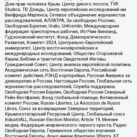
Дом прав человека Крым, Центр дикого лосося, TVR
Studios, ТВ Дождь, Центр европейских исследований им
Вилфрида Мартенса, Сетевое объединение журналистов
расследователей, АЛЛАТРА, За свободную Россию,
Свободная Бурятия, Uralic, UnKremlin, Международная
федерация транспортных рабочих, ИстЧам Финланд,
Гудзоновский институт, Фонд Демократического
Развития, Комитет-2024, Центрально-Европейский
университет, Центр восточноевропейских и
международных исследований, Общество Сторожевой
башни, Библии и трактатов Свидетелей Иеговы,
Гражданский Совет, Центр анализа европейской политики,
Академическая сеть Восточная Европа, Российский
комитет действия, РЭНД корпорейшн, Русская Америка за
демократию в России, Настоящая Россия, Глобальная сеть
журналистов-расследователей, Служба поддержки,
Свободная Россия Берлин, Свободная Россия Северный
Рейн-Вестфалия, Фонд глобальной помощи, Антивоенный
комитет России, Russie-Libertes, La Asocicion de Rusos
Libres, Союз за возвращение Северных территорий,
Крымскотатарский Ресурсный Центр, Глобальный союз
IndustriALL, Russian Election Monitor, Article 19, Мнение
медиа, Федерация анархического черного креста, Радио
Свободная Европа, Германское общество изучения
Восточной Европы, Фонд имени Фридриха Эберта, XZ