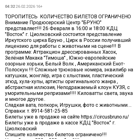
04:32
26.02.2026 16+
ТОРОПИТЕСЬ ️ КОЛИЧЕСТВО БИЛЕТОВ ОГРАНИЧЕНО️
Внимание Продюсерский Центр "БРУНО"
представляет!!! 26 Февраля в 16:00 и 18:00 КДЦ
"Восток" г. Циолковский состоится представление
Иркутского цирка Бруно , Цирк в России получивший
лицензию для работы с животными на сцене!!! В
программе: Аттракцион дрессированных Хасок,
Зелёная Макака "Тимоша" , Южно-европейские
озорные хорьки, Белый Волк , Американский Енот-
Полоскун !!! Сложные трюковые номера, эквилибр на
катушках, жонглёр, игра с хлыстами, пластический
этюд, хула-хупы, артисты оригинального жанра ,
абстрактная иллюзия, Неподражаемый клоун КУЗЯ, с
уморительными репризами!!!! Киловатты света, звука
и многое другое..
Сладкая вата, попкорн, Игрушки, фото с животными….
Справки: т. 8914-581-25-85
Билеты уже в продаже на сайте https://circusbruno.ru/
Билеты уже в продаже в кассе КДЦ "Восток" г.
Циолковский
Спишите количество билетов ограничено!!!