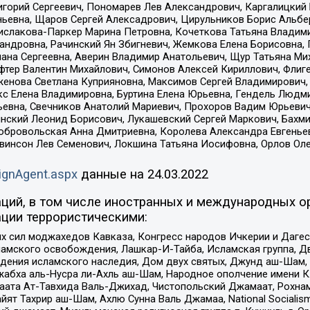
горий Сергеевич, Пономарев Лев Александрович, Каргалицкий 
ньевна, Щаров Сергей Алексадрович, Цирульников Борис Альбер
ислакова-Паркер Марина Петровна, Кочеткова Татьяна Владими
сандровна, Рачинский Ян Збигневич, Жемкова Елена Борисовна,
лана Сергеевна, Аверин Владимир Анатольевич, Щур Татьяна М
фтер Валентин Михайлович, Симонов Алексей Кириллович, Флиг
женова Светлана Куприяновна, Максимов Сергей Владимирович, 
кс Елена Владимировна, Буртина Елена Юрьевна, Гендель Людм
евна, Свечников Анатолий Мариевич, Прохоров Вадим Юрьевич
инский Леонид Борисович, Лукашевский Сергей Маркович, Бахм
Добровольская Анна Дмитриевна, Королева Александра Евгенье
евинсон Лев Семенович, Локшина Татьяна Иосифовна, Орлов Ол
ignAgent.aspx
данные на
24.03.2022
ций, в том числе иностранных и международных ор
ции террористическими:
ил моджахедов Кавказа, Конгресс народов Ичкерии и Дагеста
ламского освобождения, Лашкар-И-Тайба, Исламская группа, Дв
ения исламского наследия, Дом двух святых, Джунд аш-Шам, 
жабха аль-Нусра ли-Ахль аш-Шам, Народное ополчение имени К.
ата Ат-Тавхида Валь-Джихад, Чистопольский Джамаат, Рохнам
ят Тахрир аш-Шам, Ахлю Сунна Валь Джамаа, National Socialism