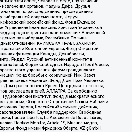
нтический совет, Человек в беде, Европейский
 извлечения органов, Фалунь Дафа, Друзья
рганизация по расследованию преследований
тр либеральной современности, Форум
 Оксфордский российский фонд, Фонд Будущее
е Управление Евангельских Христиан Украинской
еждународное христианское движение, Всемирный
людению за выборами, Республика Польша,
народных Отношений, КРИМСЬКА ПРАВОЗАХИСНА
ы Центральной и Восточной Европы, Фонд Открытой
иональная федерация Канады, Декабристы,
тр , Риддл, Русский антивоенный комитет в
nternational, Форум Свободных Народов ПостРоссии,
дарственного управления, Форум гражданского
рнешнл, Фонд борьбы с коррупцией Инк, Завет
прав человека Чернигов, Фонд Дом Прав Человека,
н, Дом прав человека Крым, Центр дикого лосося,
стов расследователей, АЛЛАТРА, За свободную
д, Гудзоновский институт, Фонд Демократического
сследований, Общество Сторожевой башни, Библии и
сточная Европа, Российский комитет действия,
-расследователей, Служба поддержки, Свободная
 Russie-Libertes, La Asocicion de Rusos Libres,
an Election Monitor, Article 19, Мнение медиа,
Европы, Фонд имени Фридриха Эберта, XZ gGmbH,