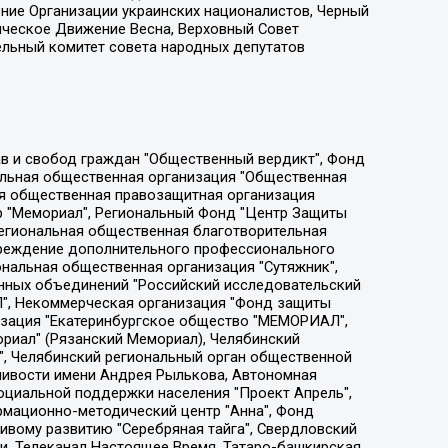
ение Организации украинских националистов, Черный
ическое Движение Весна, Верховный Совет
ельный комитет совета народных депутатов
ции социально-правовых программ "Лилит", Дальневосточное общественное движение "Маяк", Санкт-Петербургская ЛГБТ-инициативная группа "Выход", Инициативная группа ЛГБТ+ "Реверс", Алексеев Андрей Викторович, Бекбулатова Таисия Львовна, Беляев Иван Михайлович, Владыкина Елена Сергеевна, Гельман Марат Александрович, Никульшина Вероника Юрьевна, Толоконникова Надежда Андреевна, Шендерович Виктор Анатольевич, Общество с ограниченной ответственностью "Данное сообщение", Общество с ограниченной ответственностью Издательский дом "Новая глава", Айнбиндер Александра Александровна, Московский комьюнити-центр для ЛГБТ+инициатив, Благотворительный фонд развития филантропии, Deutsche Welle (Германия, Kurt-Schumacher-Strasse 3, 53113 Bonn), Борзунова Мария Михайловна, Воробьев Виктор Викторович, Голубева Анна Львовна, Константинова Алла Михайловна, Малкова Ирина Владимировна, Мурадов Мурад Абдулгалимович, Осетинская Елизавета Николаевна, Понасенков Евгений Николаевич, Ганапольский Матвей Юрьевич, Киселев Евгений Алексеевич, Борухович Ирина Григорьевна, Дремин Иван Тимофеевич, Дубровский Дмитрий Викторович, Красноярская региональная общественная организация поддержки и развития альтернативных образовательных технологий и межкультурных коммуникаций "ИНТЕРРА", Маяковская Екатерина Алексеевна, Фейгин Марк Захарович, Филимонов Андрей Викторович, Дзугкоева Регина Николаевна, Доброхотов Роман Александрович, Дудь Юрий Александрович, Елкин Сергей Владимирович, Кругликов Кирилл Игоревич, Сабунаева Мария Леонидовна, Семенов Алексей Владимирович, Шаинян Карен Багратович, Шульман Екатерина Михайловна, Асафьев Артур Валерьевич, Вахштайн Виктор Семенович, Венедиктов Алексей Алексеевич, Лушникова Екатерина Евгеньевна, Волков Леонид Михайлович, Невзоров Александр Глебович, Пархоменко Сергей Борисович, Сироткин Ярослав Николаевич, Кара-Мурза Владимир Владимирович, Баранова Наталья Владимировна, Гозман Леонид Яковлевич, Кагарлицкий Борис Юльевич, Климарев Михаил Валерьевич, Милов Владимир Станиславович, Автономная некоммерческая организация Краснодарский центр современного искусства "Типография", Моргенштерн Алишер Тагирович, Соболь Любовь Эдуардовна, Общество с ограниченной ответственностью "ЛИЗА НОРМ", Каспаров Гарри Кимович, Ходорковский Михаил Борисович, Общество с ограниченной ответственностью "Апрельские тезисы", Данилович Ирина Брониславовна, Кашин Олег Владимирович, Петров Николай Владимирович, Пивоваров Алексей Владимирович, Соколов Михаил Владимирович, Цветкова Юлия Владимировна, Чичваркин Евгений Александрович, Комитет против пыток/Команда против пыток, Общество с ограниченной ответственностью "Первый научный", Общество с ограниченной ответственностью "Вертолет и ко", Белоцерковская Вероника Борисовна, Кац Максим Евгеньевич, Лазарева Татьяна Юрьевна, Шаведдинов Руслан Табризович, Яшин Илья Валерьевич, Общество с ограниченной ответственностью "Иноагент ААВ", Алешковский Дмитрий Петрович, Альбац Евгения Марковна, Быков Дмитрий Львович, Галямина Юлия Евгеньевна, Лойко Сергей Леонидович, Мартынов Кирилл Константинович, Медведев Сергей Александрович, Крашенинников Федор Геннадиевич, Гордеева Катерина Вл