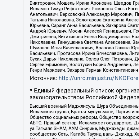
Викторович, Мошель Ирина Ароновна, Шведов Гри
Исламов Тимур Рифгатович, Романова Ольга Евге
Анатольевич, Верховский Александр Маркович, П
Татьяна Николаевна, Золотарева Екатерина Алек
Юрьевна, Саранг Анна Васильевна, Захарова Свет
Андрей Юрьевич, Мосин Алексей Геннадьевич, Ге
Дмитриевна, Вититинова Елена Владимировна, Ба
Николаевна, Ганнушкина Светлана Алексеевна, За
Шуманов Илья Вячеславович, Арапова Галина Юрь
Васильевич, Протасова Ирина Вячеславовна, Лит
Сухих Дарья Николаевна, Орлов Олег Петрович, 
Сергей Ефимович, Золотухин Борис Андреевич, Л
Генри Маркович, Захаров Герман Константинович
Источник:
http://unro.minjust.ru/NKOFore
* Единый федеральный список организа
законодательством Российской Федера
Высший военный Маджлисуль Шура Объединенных с
Исламская группа, Братья-мусульмане, Партия ис
Общество социальных реформ, Общество возрожд
АБТО, Правый сектор, Исламское государство, Д
уа Тагьаля SHAM, АУМ Синрике, Муджахеды джама
сообщество Сеть, Катиба Таухид валь-Джихад, Хай