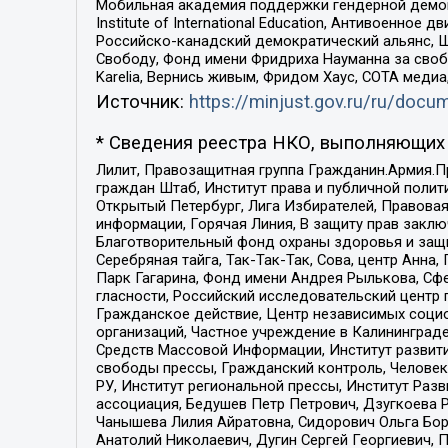
Мобильная академия поддержки гендерной демократи
Institute of International Education, Антивоенн
Российско-канадский демократический альянс, 
Свободу, Фонд имени Фридриха Науманна за свобо
Karelia, Вернись живым, Фридом Хаус, СОТА меди
Источник:
https://minjust.gov.ru/ru/doc
* Сведения реестра НКО, выполняющих 
Лилит, Правозащитная группа Гражданин.Армия.П
граждан Штаб, Институт права и публичной поли
Открытый Петербург, Лига Избирателей, Правова
информации, Горячая Линия, В защиту прав закл
Благотворительный фонд охраны здоровья и защи
Серебряная тайга, Так-Так-Так, Сова, центр Анн
Парк Гагарина, Фонд имени Андрея Рылькова, Сф
гласности, Российский исследовательский центр 
Гражданское действие, Центр независимых соци
организаций, Частное учреждение в Калининград
Средств Массовой Информации, Институт развити
свободы прессы, Гражданский контроль, Человек
РУ, Институт региональной прессы, Институт Ра
ассоциация, Бедушев Петр Петрович, Дзугкоева 
Чанышева Лилия Айратовна, Сидорович Ольга Бори
Анатолий Николаевич, Дугин Сергей Георгиевич, 