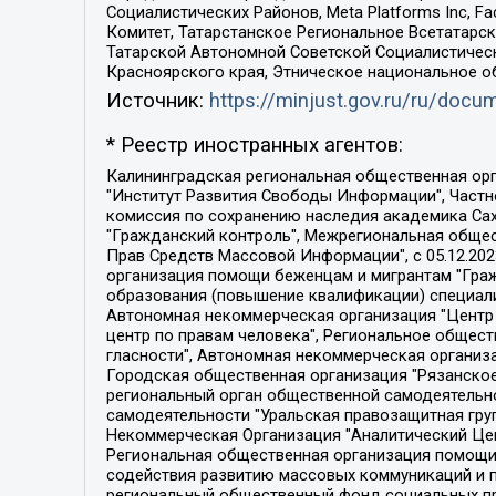
Социалистических Районов, Meta Platforms Inc, 
Комитет, Татарстанское Региональное Всетатар
Татарской Автономной Советской Социалистическ
Красноярского края, Этническое национальное о
Источник:
https://minjust.gov.ru/ru/doc
* Реестр иностранных агентов:
Калининградская региональная общественная организация "Экозащита!-Женсовет", Фонд содействия защите прав и свобод граждан "Общественный вердикт", Фонд "Институт Развития Свободы Информации", Частное учреждение "Информационное агентство МЕМО. РУ", Региональная общественная организация "Общественная комиссия по сохранению наследия академика Сахарова", Фонд поддержки свободы прессы, Санкт-Петербургская общественная правозащитная организация "Гражданский контроль", Межрегиональная общественная организация "Информационно-просветительский центр "Мемориал", Региональный Фонд "Центр Защиты Прав Средств Массовой Информации", с 05.12.2023 Фонд "Центр Защиты Прав Средств массовой информации", Региональная общественная благотворительная организация помощи беженцам и мигрантам "Гражданское содействие", Негосударственное образовательное учреждение дополнительного профессионального образования (повышение квалификации) специалистов "АКАДЕМИЯ ПО ПРАВАМ ЧЕЛОВЕКА", Свердловская региональная общественная организация "Сутяжник", Автономная некоммерческая организация "Центр независимых социологических исследований", Союз общественных объединений "Российский исследовательский центр по правам человека", Региональное общественное учреждение научно-информационный центр "МЕМОРИАЛ", Некоммерческая организация "Фонд защиты гласности", Автономная некоммерческая организация "Институт прав человека", Городская общественная организация "Екатеринбургское общество "МЕМОРИАЛ", Городская общественная организация "Рязанское историко-просветительское и правозащитное общество "Мемориал" (Рязанский Мемориал), Челябинский региональный орган общественной самодеятельности – женское общественное объединение "Женщины Евразии", Челябинский региональный орган общественной самодеятельности "Уральская правозащитная группа", Фонд содействия защите здоровья и социальной справедливости имени Андрея Рылькова, Автономная Некоммерческая Организация "Аналитический Центр Юрия Левады", Автономная некоммерческая организация социальной поддержки населения "Проект Апрель", Региональная общественная организация помощи женщинам и детям, находящимся в кризисной ситуации "Информационно-методический центр "Анна", Фонд содействия развитию массовых коммуникаций и правовому просвещению "Так-так-Так", Фонд содействия устойчивому развитию "Серебряная тайга", Свердловский региональный общественный фонд социальных проектов "Новое время", "Idel.Реалии", Кавказ.Реалии, Крым.Реалии, Телеканал Настоящее Время, Татаро-башкирская служба Радио Свобода (Azatliq Radiosi), Радио Свободная Европа/Радио Свобода (PCE/PC), "Сибирь.Реалии", "Фактограф", Благотворительный фонд помощи осужденным и их семьям, Автономная некоммерческая организация "Институт глобализации и социальных движений", Фонд "В защиту прав заключенных", Частное учреждение "Центр поддержки и содействия развитию средств массовой информации", Пензенский региональный общественный благотворительный фонд "Гражданский союз", "Север.Реалии", Некоммерческая организация Фонд "Правовая инициатива", 