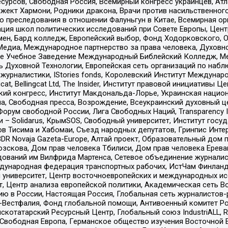
рсов, Свободная Россия, Всемирный конгресс украинцев, Атла
ект Хармони, Родники дракона, Врачи против насильственного
ию преследования в отношении Фалуньгун в Китае, Всемирная о
ация школ политических исследований при Совете Европы, Цен
мен, Бард колледж, Европейский выбор, Фонд Ходорковского,
едиа, Международное партнерство за права человека, Духовно
ое Учебное Заведение Международный Библейский Колледж, М
ь Духовной Технологии, Европейская сеть организаций по наб
урналистики, IStories fonds, Королевский Институт Между
gcat, Bellingcat Ltd, The Insider, Институт правовой инициатив
инский конгресс, Институт Макдональда-Лорье, Украинская нац
, Свободная пресса, Возрождение, Всеукраинский духовный цен
орум свободной России, Лига Свободных Наций, Transparеncy I
– Solidarus, КрымSOS, Свободный университет, Институт госу
в Тисима и Хабомаи, Съезд народных депутатов, Гринпис Инте
DR Novaja Gazeta-Europe, Алтай проект, Образовательный дом 
зскова, Дом прав человека Тбилиси, Дом прав человека Ерева
едований им Вилфрида Мартенса, Сетевое объединение журнали
Международная федерация транспортных рабочих, ИстЧам Финлан
й университет, Центр восточноевропейских и международных и
, Центр анализа европейской политики, Академическая сеть Во
ю в России, Настоящая Россия, Глобальная сеть журналистов
естфалия, Фонд глобальной помощи, Антивоенный комитет России,
татарский Ресурсный Центр, Глобальный союз IndustriALL, Russi
 Свободная Европа, Германское общество изучения Восточной 