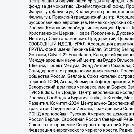
центр защиты окружающей среды и природных ресу
фонд за демократию, Джеймстаунский фонд, Прож
Фалуньгун, Фалуньгун, Коалиция по расследован
Фалуньгун, Пражский гражданский центр, Ассоци
русскоязычных европейцев, Немецко-русский об
России, Компания свободы информации, Проект М
Христианской Церкви, Новое Поколение, Духовн
Институт Саентологических Предприятий, Церков
СВОБОДНЫЙ ИДЕЛЬ-УРАЛ, Ассоциация развития ж
ГРУПА, Фонд имени Генриха Бёлля, Stichting Bellin
Эстонии, Calvert 22 Foundation, Канадский укра
Международный научный центр им Вудро Вильсона
Швеции, Проект Медуза, Фонд Андрея Сахарова, Ф
Солидарность с гражданским движением в России 
общества Россия, Беллона, Союз жителей острово
церквей TCCN, Агора, Всемирный фонд природы, B
Белорусский дом прав человека имени Бориса Зво
TVR Studios, ТВ Дождь, Центр европейских иссл
Россию, Свободная Бурятия, Uralic, UnKremlin, 
Развития, Комитет-2024, Центрально-Европейски
трактатов Свидетелей Иеговы, Гражданский Совет
РЭНД корпорейшн, Русская Америка за демократи
Россия Берлин, Свободная Россия Северный Рейн-В
Союз за возвращение Северных территорий, Крымско
Федерация анархического черного креста, Радио