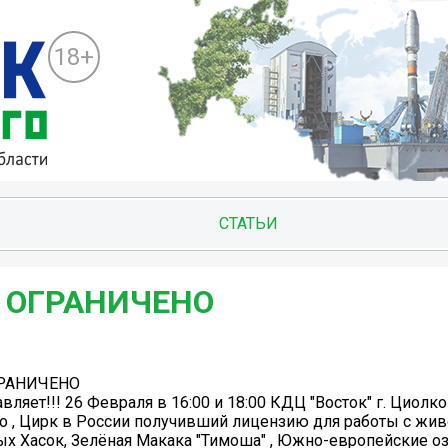
18+
СТАТЬИ
 ОГРАНИЧЕНО️
ГРАНИЧЕНО️
яет!!! 26 Февраля в 16:00 и 18:00 КДЦ "Восток" г. Циолк
но , Цирк в России получивший лицензию для работы с жи
ых Хасок, Зелёная Макака "Тимоша" , Южно-европейские о