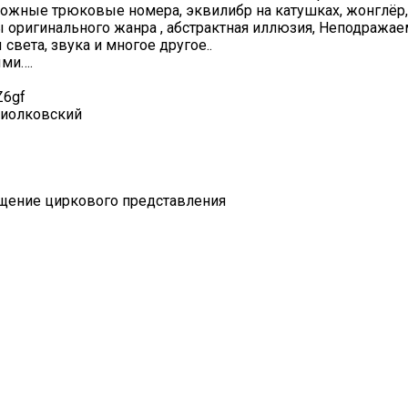
ложные трюковые номера, эквилибр на катушках, жонглёр, 
ты оригинального жанра , абстрактная иллюзия, Неподража
света, звука и многое другое..
ыми….
Z6gf
Циолковский
щение циркового представления️