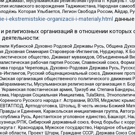
ий джамаат, Мусульманская религиозная группа п. Кушкуль г. 
ртия исламского возрождения Таджикистана, Народная самооб
олодёжь Которая Улыбается, Легион Свобода России, Айдар, Р
ie-i-ekstremistskie-organizacii-i-materialy.html
данные
и религиозных организаций в отношении которых 
 деятельности:
земли Кубанской Духовно Родовой Державы Русь, Община Духо
 Духовная Семинария Староверов-Инглингов, Нурджулар, К Бо
листическое общество, Джамаат мувахидов, Объединенный Вил
иалистическая рабочая партия России, Славянский союз, Форма
ива города Череповца, Духовно-Родовая Держава Русь, Русск
-Инглингов, Русский общенациональный союз, Движение против
 Омская организация общественного политического движения Р
йзрахманисты, Мусульманская религиозная организация п. Бо
краинская повстанческая армия, Тризуб им. Степана Бандеры, Бр
зма, Народная Социальная Инициатива, TulaSkins, Этнополитич
оренного Русского народа г. Астрахани, ВОЛЯ, Меджлис крымс
РЕВТАТПОД, Артподготовка, Штольц, В честь иконы Божией Мате
равды и Единения, Каракольская инициативная группа, Автогра
спублика Русь, Арестантское уголовное единство, Башкорт, Наци
окузнецк/РПК, Сибирский державный союз, Фонд борьбы с кор
округа г. Краснодара, Мужское государство, Народное объедин
ой области, Проект Штурм, Граждане СССР, Держава Союз Сов