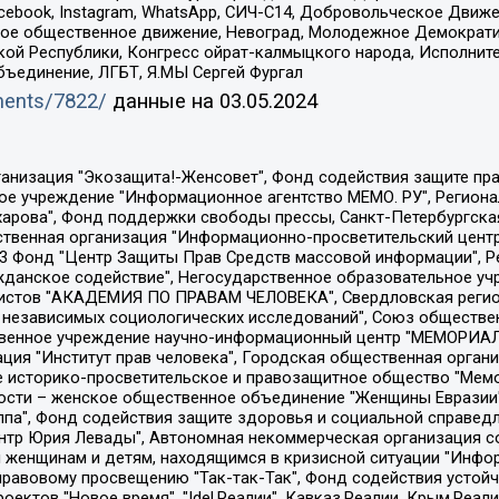
Facebook, Instagram, WhatsApp, СИЧ-С14, Добровольческое Движ
ское общественное движение, Невоград, Молодежное Демократ
ой Республики, Конгресс ойрат-калмыцкого народа, Исполнит
бъединение, ЛГБТ, Я.МЫ Сергей Фургал
uments/7822/
данные на
03.05.2024
Общество с ограниченной ответственностью "Радио Свободная Европа/Радио Свобода", Чешское информационное агентство "MEDIUM-ORIENT", Красноярская региональная общественная организация "Мы против СПИДа", Камалягин Денис Николаевич, Маркелов Сергей Евгеньевич, Пономарев Лев Александрович, Савицкая Людмила Алексеевна, Автономная некоммерческая организация "Центр по работе с проблемой насилия "НАСИЛИЮ.НЕТ", Межрегиональный профессиональный союз работников здравоохранения "Альянс врачей", Юридическое лицо, зарегистрированное в Латвийской Республике, SIA "Medusa Project" (регистрационный номер 40103797863, дата регистрации 10.06.2014), Некоммерческая организация "Фонд по борьбе с коррупцией", Автономная некоммерческая организация "Институт права и публичной политики", Баданин Роман Сергеевич, Гликин Максим Александрович, Железнова Мария Михайловна, Лукьянова Юлия Сергеевна, Маетная Елизавета Витальевна, Маняхин Петр Борисович, Чуракова Ольга Владимировна, Ярош Юлия Петровна, Юридическое лицо "The Insider SIA", зарегистрированное в Риге, Латвийская Республика (дата регистрации 26.06.2015), являющееся администратором доменного имени интернет-издания "The Insider SIA", https://theins.ru, Постернак Алексей Евгеньевич, Рубин Михаил Аркадьевич, Анин Роман Александрович, Юридическое лицо Istories fonds, зарегистрированное в Латвийской Республике (регистрационный номер 50008295751, дата регистрации 24.02.2020), Великовский Дмитрий Александрович, Долинина Ирина Николаевна, Мароховская Алеся Алексеевна, Шлейнов Роман Юрьевич, Шмагун Олеся Валентиновна, Общество с ограниченной ответственностью "Альтаир 2021", Общество с ограниченной ответственностью "Вега 2021", Общество с ограниченной ответственностью "Главный редактор 2021", Общество с ограниченной ответственностью "Ромашки монолит", Важенков Артем Валерьевич, Ивановская областная общественная организация "Центр гендерных исследований", Гурман Юрий Альбертович, Медиапроект "ОВД-Инфо", Егоров Владимир Владимирович, Жилинский Владимир Александрович, Общество с ограниченной ответственностью "ЗП", Иванова София Юрьевна, Карезина Инна Павловна, Кильтау Екатерина Викторовна, Петров Алексей Викторович, Пискунов Сергей Евгеньевич, Смирнов Сергей Сергеевич, Тихонов Михаил Сергеевич, Общество с ограниченной ответственностью "ЖУРНАЛИСТ-ИНОСТРАННЫЙ АГЕНТ", Арапова Галина Юрьевна, Вольтская Татьяна Анатольевна, Американская компания "Mason G.E.S. Anonymous Foundation" (США), являющаяся владельцем интернет-издания https://mnews.world/, Компания "Stichting Bellingcat", зарегистрированная в Нидерландах (дата регистрации 11.07.2018), Захаров Андрей Вячеславович, Клепиковская Екатерина Дмитриевна, Общество с ограниченной ответственностью "МЕМО", Перл Роман Александрович, Симонов Евгений Алексеевич, Соловьева Елена Анатольевна, Сотников Даниил Владимирович, Сурначева Елизавета Дмитриевна, Автономная некоммерческая организация по защите прав человека и информированию населения "Якутия – Наше Мнение", Общество с ограниченной ответственностью "Москоу диджитал медиа", с 26.01.2023 Общество с ограниченной ответственностью "Чайка Белые сады", Ветошкина Валерия Валерьевна, Заговора Максим Александрович, Межрегиональное общественное движение "Российская ЛГБТ - сеть", Оленичев Максим Владимирович, Павлов Иван Юрьевич, Скворцова Елена Сергеевна, Общество с ограниченной ответственностью "Как бы инагент", Кочетков Игорь Викторович, Общество с ограниченной ответственностью "Честные выборы", Еланчик Олег Александрович, Общество с ограниченной ответственностью "Нобелевский призыв", Гималова Регина Эмилевна, Григорьев Андрей Валерьевич, Григорьева Алина Александровна, Ассоциация по содействию защите прав призывников, альтернативнослужащих и военнослужащих "Правозащитная группа "Гражданин.Армия.Право", Хисамова Регина Фаритовна, Автономная некоммерческая организация по реализа