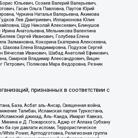
Борис Юльевич, Созаев Валерий Валерьевич,
тович, Гасан Ольга Павловна, Паутов Юрий
ровна, Чуркина Наталья Валерьевна, Акимова
 Гудков Лев Дмитриевич, Илларионова Юлия
ихайловна, Щур Николай Алексеевич, Блинушов
е Ирина Анатольевна, Мельникова Валентина
Беляев Сергей Иванович, Голубева Елена
ила Залмановна, Кокорина Екатерина Алексеевна,
, Шахова Елена Владимировна, Подузов Сергей
ин Вячеслав Иванович, Шабад Анатолий Ефимович,
вна, Смирнов Владимир Александрович, Вицин
ег Петрович, Полякова Мара Федоровна, Резник
ганизаций, признанных в соответствии с
на, База, Асбат аль-Ансар, Священная война,
ижение Талибан, Исламская партия Туркестана,
Исламский джихад, Аль-Каида, Имарат Кавказ,
 Минина и Д. Пожарского, Аджр от Аллаха Субхану
о ба суи давлати исломи, Террористическое
/White Power, Артподготовка, Религиозная группа