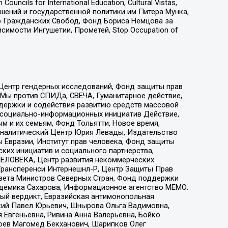
ls for International Education, Cultural Vistas,
ошений и государственной политики им Питера Мунка,
 Гражданских Свобод, Фонд Бориса Немцова за
имости Ингушетии, Прометей, Stop Occupation of
 Центр гендерных исследований, Фонд защиты прав
 Мы против СПИДа, СВЕЧА, Гуманитарное действие,
ддержки и содействия развитию средств массовой
р социально-информационных инициатив Действие,
 и их семьям, Фонд Тольятти, Новое время,
, Аналитический Центр Юрия Левады, Издательство
 Евразии, Институт прав человека, Фонд защиты
ких инициатив и социального партнерства,
ЕЛОВЕКА, Центр развития некоммерческих
 Трансперенси Интернешнл-Р, Центр Защиты Прав
овета Министров Северных Стран, Фонд поддержки
адемика Сахарова, Информационное агентство МЕМО.
ый вердикт, Евразийская антимонопольная
кий Павел Юрьевич, Шнырова Ольга Вадимовна,
 Евгеньевна, Ривина Анна Валерьевна, Бойко
хоев Магомед Бекханович, Шарипков Олег