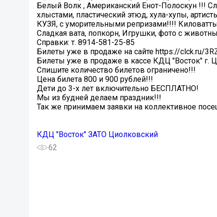
Белый Волк , Американский Енот-Полоскун !!! С
хлыстами, пластический этюд, хула-хупы, артис
КУЗЯ, с уморительными репризами!!!! Киловатты 
Сладкая вата, попкорн, Игрушки, фото с животн
Справки: т. 8914-581-25-85
Билеты уже в продаже на сайте https://clck.ru/3R
Билеты уже в продаже в кассе КДЦ "Восток" г. 
Спишите количество билетов ограничено!!!
Цена билета 800 и 900 рублей!!!
Дети до 3-х лет включительно БЕСПЛАТНО!
Мы из будней делаем праздник!!!
️Так же принимаем заявки на коллективное посе
КДЦ "Восток" ЗАТО Циолковский
62