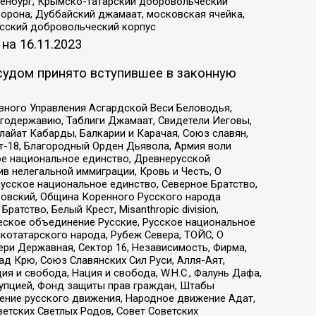
Оренбург, Крымско-татарский добровольческий
орона, Дуббайский джамаат, московская ячейка,
усский добровольческий корпус
 на
16.11.2023
судом принято вступившее в законную
вного Управления Асгардской Веси Беловодья,
годержавию, Таблиги Джамаат, Свидетели Иеговы,
айат Кабарды, Балкарии и Карачая, Союз славян,
т-18, Благородный Орден Дьявола, Армия воли
ое национальное единство, Древнерусской
 нелегальной иммиграции, Кровь и Честь, О
усское национальное единство, Северное Братство,
ровский, Община Коренного Русского народа
атство, Белый Крест, Misanthropic division,
еское объединение Русские, Русское национальное
котатарского народа, Рубеж Севера, ТОЙС, О
ри Державная, Сектор 16, Независимость, Фирма,
д Крю, Союз Славянских Сил Руси, Алля-Аят,
я и свобода, Нация и свобода, W.H.С., Фалунь Дафа,
рупцией, Фонд защиты прав граждан, Штабы
ение русского движения, Народное движение Адат,
етских Светлых Родов, Совет Советских