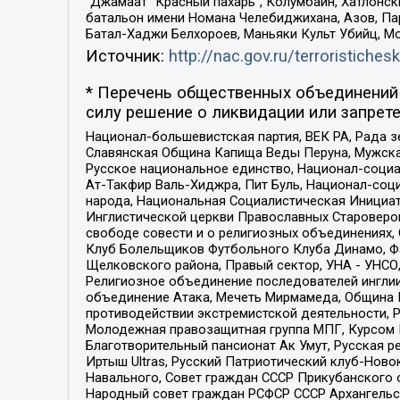
“Джамаат “Красный пахарь”, Колумбайн, Хатлонск
батальон имени Номана Челебиджихана, Азов, Па
Батал-Хаджи Белхороев, Маньяки Культ Убийц, М
Источник:
http://nac.gov.ru/terroristichesk
* Перечень общественных объединений 
силу решение о ликвидации или запрете
Национал-большевистская партия, ВЕК РА, Рада 
Славянская Община Капища Веды Перуна, Мужская
Русское национальное единство, Национал-социа
Ат-Такфир Валь-Хиджра, Пит Буль, Национал-соц
народа, Национальная Социалистическая Инициат
Инглистической церкви Православных Староверов
свободе совести и о религиозных объединениях,
Клуб Болельщиков Футбольного Клуба Динамо, Фа
Щелковского района, Правый сектор, УНА - УНСО, У
Религиозное объединение последователей инглии
объединение Атака, Мечеть Мирмамеда, Община К
противодействии экстремистской деятельности, 
Молодежная правозащитная группа МПГ, Курсом П
Благотворительный пансионат Ак Умут, Русская ре
Иртыш Ultras, Русский Патриотический клуб-Нов
Навального, Совет граждан СССР Прикубанского 
Народный совет граждан РСФСР СССР Архангельск