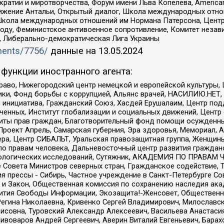
и и миротворчества, Форум имени Льва Копелева, American Counci
ое движение Антальи, Открытый диалог, Школа международных отн
Школа международных отношений им Нормана Патерсона, Центр
ду, Феминистское антивоенное сопротивление, Комитет независ
а, Либерально-демократическая Лига Украины
uments/7756/
данные на
13.05.2024
функции иностранного агента:
раво, Нижегородский центр немецкой и европейской культуры,
тики, Фонд борьбы с коррупцией, Альянс врачей, НАСИЛИЮ.НЕТ,
я инициатива, Гражданский Союз, Хасдей Ерушалаим, Центр по
юченных, Институт глобализации и социальных движений, Цент
ты прав граждан, Благотворительный фонд помощи осужденным
а, Проект Апрель, Самарская губерния, Эра здоровья, Мемориал
ера, Центр СИБАЛЬТ, Уральская правозащитная группа, Женщины
по правам человека, Дальневосточный центр развития гражданс
ологических исследований, Сутяжник, АКАДЕМИЯ ПО ПРАВАМ Ч
е Совета Министров северных стран, Гражданское содействие,
я прессы - Сибирь, Частное учреждение в Санкт-Петербурге С
 и Закон, Общественная комиссия по сохранению наследия ак
звития Свободы Информации, Экозащита!-Женсовет, Общественн
Регина Николаевна, Кривенко Сергей Владимирович, Милославс
совна, Туровский Александр Алексеевич, Васильева Анастасия
Пивоваров Андрей Сергеевич, Аверин Виталий Евгеньевич, Бара