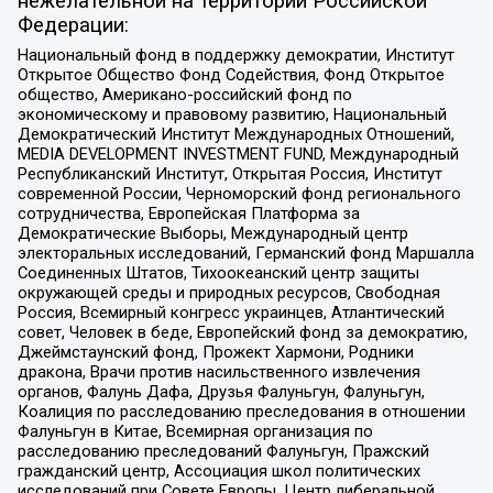
нежелательной на территории Российской
Федерации:
Национальный фонд в поддержку демократии, Институт
Открытое Общество Фонд Содействия, Фонд Открытое
общество, Американо-российский фонд по
экономическому и правовому развитию, Национальный
Демократический Институт Международных Отношений,
MEDIA DEVELOPMENT INVESTMENT FUND, Международный
Республиканский Институт, Открытая Россия, Институт
современной России, Черноморский фонд регионального
сотрудничества, Европейская Платформа за
Демократические Выборы, Международный центр
электоральных исследований, Германский фонд Маршалла
Соединенных Штатов, Тихоокеанский центр защиты
окружающей среды и природных ресурсов, Свободная
Россия, Всемирный конгресс украинцев, Атлантический
совет, Человек в беде, Европейский фонд за демократию,
Джеймстаунский фонд, Прожект Хармони, Родники
дракона, Врачи против насильственного извлечения
органов, Фалунь Дафа, Друзья Фалуньгун, Фалуньгун,
Коалиция по расследованию преследования в отношении
Фалуньгун в Китае, Всемирная организация по
расследованию преследований Фалуньгун, Пражский
гражданский центр, Ассоциация школ политических
исследований при Совете Европы, Центр либеральной