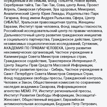
осужденным и их семьям, Фонд Тольятти, Новое время,
Серебряная тайга, Так-Так-Так, Сова, центр Анна, Проект
Апрель, Самарская губерния, Эра здоровья, Мемориал,
Аналитический Центр Юрия Левады, Издательство Парк
Гагарина, Фонд имени Андрея Рылькова, Сфера, Центр
СИБАЛЬТ, Уральская правозащитная группа, Женщины
Евразии, Институт прав человека, Фонд защиты гласности,
Российский исследовательский центр по правам человека,
Дальневосточный центр развития гражданских инициатив
и социального партнерства, Гражданское действие, Центр
независимых социологических исследований, Сутяжник,
АКАДЕМИЯ ПО ПРАВАМ ЧЕЛОВЕКА, Центр развития
некоммерческих организаций, Частное учреждение в
Калининграде Совета Министров северных стран,
Гражданское содействие, Трансперенси Интернешнл-Р,
Центр Защиты Прав Средств Массовой Информации,
Институт развития прессы - Сибирь, Частное учреждение в
Санкт-Петербурге Совета Министров Северных Стран,
Фонд поддержки свободы прессы, Гражданский контроль,
Человек и Закон, Общественная комиссия по сохранению
наследия академика Сахарова, Информационное
агентство МЕМО. РУ, Институт региональной прессы,
Институт Развития Свободы Информации, Экозащита!-
Женсовет, Общественный вердикт, Евразийская
антимонопольная ассоциация, Бедушев Петр Петрович,