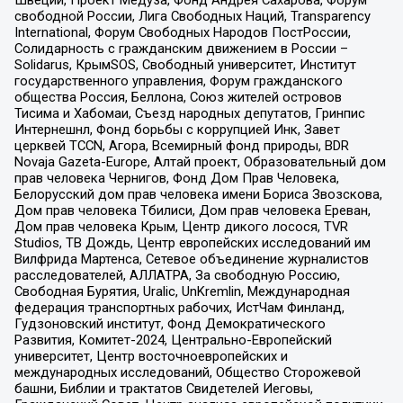
свободной России, Лига Свободных Наций, Transparеncy
International, Форум Свободных Народов ПостРоссии,
Солидарность с гражданским движением в России –
Solidarus, КрымSOS, Свободный университет, Институт
государственного управления, Форум гражданского
общества Россия, Беллона, Союз жителей островов
Тисима и Хабомаи, Съезд народных депутатов, Гринпис
Интернешнл, Фонд борьбы с коррупцией Инк, Завет
церквей TCCN, Агора, Всемирный фонд природы, BDR
Novaja Gazeta-Europe, Алтай проект, Образовательный дом
прав человека Чернигов, Фонд Дом Прав Человека,
Белорусский дом прав человека имени Бориса Звозскова,
Дом прав человека Тбилиси, Дом прав человека Ереван,
Дом прав человека Крым, Центр дикого лосося, TVR
Studios, ТВ Дождь, Центр европейских исследований им
Вилфрида Мартенса, Сетевое объединение журналистов
расследователей, АЛЛАТРА, За свободную Россию,
Свободная Бурятия, Uralic, UnKremlin, Международная
федерация транспортных рабочих, ИстЧам Финланд,
Гудзоновский институт, Фонд Демократического
Развития, Комитет-2024, Центрально-Европейский
университет, Центр восточноевропейских и
международных исследований, Общество Сторожевой
башни, Библии и трактатов Свидетелей Иеговы,