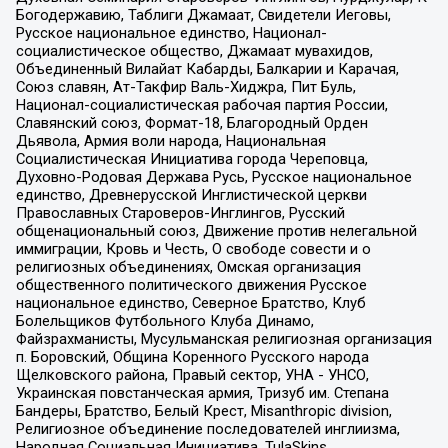
Богодержавию, Таблиги Джамаат, Свидетели Иеговы,
Русское национальное единство, Национал-
социалистическое общество, Джамаат мувахидов,
Объединенный Вилайат Кабарды, Балкарии и Карачая,
Союз славян, Ат-Такфир Валь-Хиджра, Пит Буль,
Национал-социалистическая рабочая партия России,
Славянский союз, Формат-18, Благородный Орден
Дьявола, Армия воли народа, Национальная
Социалистическая Инициатива города Череповца,
Духовно-Родовая Держава Русь, Русское национальное
единство, Древнерусской Инглистической церкви
Православных Староверов-Инглингов, Русский
общенациональный союз, Движение против нелегальной
иммиграции, Кровь и Честь, О свободе совести и о
религиозных объединениях, Омская организация
общественного политического движения Русское
национальное единство, Северное Братство, Клуб
Болельщиков Футбольного Клуба Динамо,
Файзрахманисты, Мусульманская религиозная организация
п. Боровский, Община Коренного Русского народа
Щелковского района, Правый сектор, УНА - УНСО,
Украинская повстанческая армия, Тризуб им. Степана
Бандеры, Братство, Белый Крест, Misanthropic division,
Религиозное объединение последователей инглиизма,
Народная Социальная Инициатива, TulaSkins,