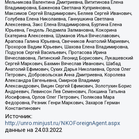
Мельникова Валентина Дмитриевна, Вититинова Елена
Владимировна, Баженова Светлана Куприяновна,
Максимов Сергей Владимирович, Беляев Сергей Иванович,
Голубева Елена Николаевна, Ганнушкина Светлана
Алексеевна, Закс Елена Владимировна, Буртина Елена
Юрьевна, Гендель Людмила Залмановна, Кокорина
Екатерина Алексеевна, Шуманов Илья Вячеславович,
Арапова Галина Юрьевна, Свечников Анатолий Мариевич,
Прохоров Вадим Юрьевич, Шахова Елена Владимировна,
Подузов Сергей Васильевич, Протасова Ирина
Вячеславовна, Литинский Леонид Борисович, Лукашевский
Сергей Маркович, Бахмин Вячеслав Иванович, Шабад
Анатолий Ефимович, Сухих Дарья Николаевна, Орлов Олег
Петрович, Добровольская Анна Дмитриевна, Королева
Александра Евгеньевна, Смирнов Владимир
Александрович, Вицин Сергей Ефимович, Золотухин Борис
Андреевич, Левинсон Лев Семенович, Локшина Татьяна
Иосифовна, Орлов Олег Петрович, Полякова Мара
Федоровна, Резник Генри Маркович, Захаров Герман
Константинович
Источник:
http://unro.minjust.ru/NKOForeignAgent.aspx
данные на
24.03.2022