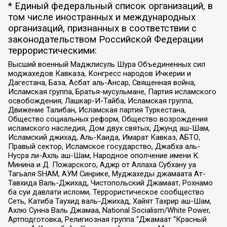
* Единый федеральный список организаций, в
том числе иностранных и международных
организаций, признанных в соответствии с
законодательством Российской Федерации
террористическими:
Высший военный Маджлисуль Шура Объединенных сил
моджахедов Кавказа, Конгресс народов Ичкерии и
Дагестана, База, Асбат аль-Ансар, Священная война,
Исламская группа, Братья-мусульмане, Партия исламского
освобождения, Лашкар-И-Тайба, Исламская группа,
Движение Талибан, Исламская партия Туркестана,
Общество социальных реформ, Общество возрождения
исламского наследия, Дом двух святых, Джунд аш-Шам,
Исламский джихад, Аль-Каида, Имарат Кавказ, АБТО,
Правый сектор, Исламское государство, Джабха аль-
Нусра ли-Ахль аш-Шам, Народное ополчение имени К.
Минина и Д. Пожарского, Аджр от Аллаха Субхану уа
Тагьаля SHAM, АУМ Синрике, Муджахеды джамаата Ат-
Тавхида Валь-Джихад, Чистопольский Джамаат, Рохнамо
ба суи давлати исломи, Террористическое сообщество
Сеть, Катиба Таухид валь-Джихад, Хайят Тахрир аш-Шам,
Ахлю Сунна Валь Джамаа, National Socialism/White Power,
Артподготовка, Религиозная группа “Джамаат “Красный