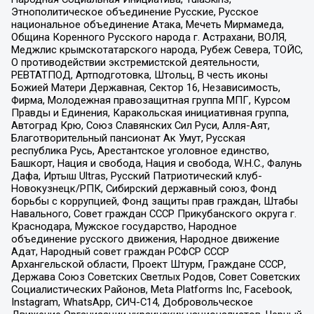
Этнополитическое объединение Русские, Русское
национальное объединение Атака, Мечеть Мирмамеда,
Община Коренного Русского народа г. Астрахани, ВОЛЯ,
Меджлис крымскотатарского народа, Рубеж Севера, ТОЙС,
О противодействии экстремистской деятельности,
РЕВТАТПОД, Артподготовка, Штольц, В честь иконы
Божией Матери Державная, Сектор 16, Независимость,
Фирма, Молодежная правозащитная группа МПГ, Курсом
Правды и Единения, Каракольская инициативная группа,
Автоград Крю, Союз Славянских Сил Руси, Алля-Аят,
Благотворительный пансионат Ак Умут, Русская
республика Русь, Арестантское уголовное единство,
Башкорт, Нация и свобода, Нация и свобода, W.H.С., Фалунь
Дафа, Иртыш Ultras, Русский Патриотический клуб-
Новокузнецк/РПК, Сибирский державный союз, Фонд
борьбы с коррупцией, Фонд защиты прав граждан, Штабы
Навального, Совет граждан СССР Прикубанского округа г.
Краснодара, Мужское государство, Народное
объединение русского движения, Народное движение
Адат, Народный совет граждан РСФСР СССР
Архангельской области, Проект Штурм, Граждане СССР,
Держава Союз Советских Светлых Родов, Совет Советских
Социалистических Районов, Meta Platforms Inc, Facebook,
Instagram, WhatsApp, СИЧ-С14, Добровольческое