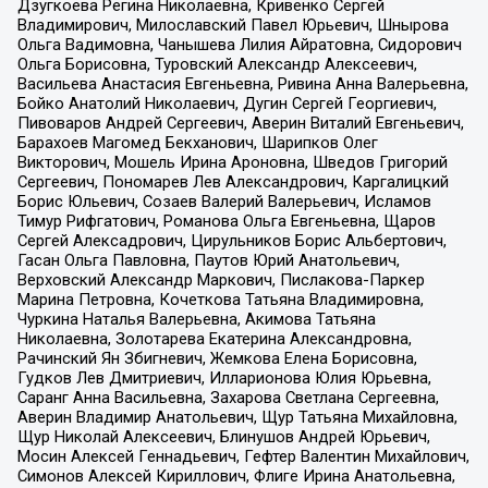
Дзугкоева Регина Николаевна, Кривенко Сергей
Владимирович, Милославский Павел Юрьевич, Шнырова
Ольга Вадимовна, Чанышева Лилия Айратовна, Сидорович
Ольга Борисовна, Туровский Александр Алексеевич,
Васильева Анастасия Евгеньевна, Ривина Анна Валерьевна,
Бойко Анатолий Николаевич, Дугин Сергей Георгиевич,
Пивоваров Андрей Сергеевич, Аверин Виталий Евгеньевич,
Барахоев Магомед Бекханович, Шарипков Олег
Викторович, Мошель Ирина Ароновна, Шведов Григорий
Сергеевич, Пономарев Лев Александрович, Каргалицкий
Борис Юльевич, Созаев Валерий Валерьевич, Исламов
Тимур Рифгатович, Романова Ольга Евгеньевна, Щаров
Сергей Алексадрович, Цирульников Борис Альбертович,
Гасан Ольга Павловна, Паутов Юрий Анатольевич,
Верховский Александр Маркович, Пислакова-Паркер
Марина Петровна, Кочеткова Татьяна Владимировна,
Чуркина Наталья Валерьевна, Акимова Татьяна
Николаевна, Золотарева Екатерина Александровна,
Рачинский Ян Збигневич, Жемкова Елена Борисовна,
Гудков Лев Дмитриевич, Илларионова Юлия Юрьевна,
Саранг Анна Васильевна, Захарова Светлана Сергеевна,
Аверин Владимир Анатольевич, Щур Татьяна Михайловна,
Щур Николай Алексеевич, Блинушов Андрей Юрьевич,
Мосин Алексей Геннадьевич, Гефтер Валентин Михайлович,
Симонов Алексей Кириллович, Флиге Ирина Анатольевна,