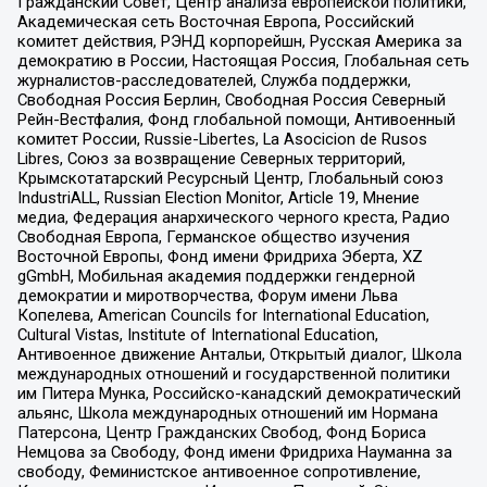
Гражданский Совет, Центр анализа европейской политики,
Академическая сеть Восточная Европа, Российский
комитет действия, РЭНД корпорейшн, Русская Америка за
демократию в России, Настоящая Россия, Глобальная сеть
журналистов-расследователей, Служба поддержки,
Свободная Россия Берлин, Свободная Россия Северный
Рейн-Вестфалия, Фонд глобальной помощи, Антивоенный
комитет России, Russie-Libertes, La Asocicion de Rusos
Libres, Союз за возвращение Северных территорий,
Крымскотатарский Ресурсный Центр, Глобальный союз
IndustriALL, Russian Election Monitor, Article 19, Мнение
медиа, Федерация анархического черного креста, Радио
Свободная Европа, Германское общество изучения
Восточной Европы, Фонд имени Фридриха Эберта, XZ
gGmbH, Мобильная академия поддержки гендерной
демократии и миротворчества, Форум имени Льва
Копелева, American Councils for International Education,
Cultural Vistas, Institute of International Education,
Антивоенное движение Антальи, Открытый диалог, Школа
международных отношений и государственной политики
им Питера Мунка, Российско-канадский демократический
альянс, Школа международных отношений им Нормана
Патерсона, Центр Гражданских Свобод, Фонд Бориса
Немцова за Свободу, Фонд имени Фридриха Науманна за
свободу, Феминистское антивоенное сопротивление,