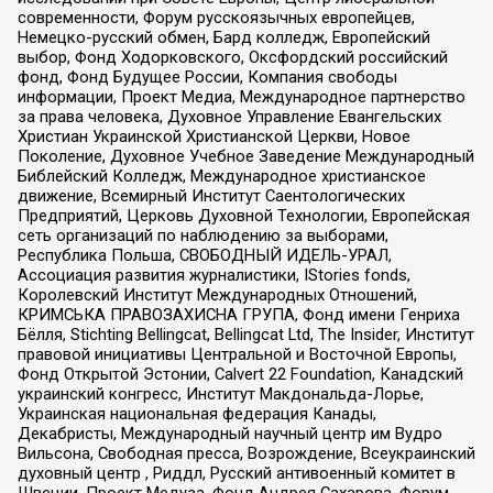
современности, Форум русскоязычных европейцев,
Немецко-русский обмен, Бард колледж, Европейский
выбор, Фонд Ходорковского, Оксфордский российский
фонд, Фонд Будущее России, Компания свободы
информации, Проект Медиа, Международное партнерство
за права человека, Духовное Управление Евангельских
Христиан Украинской Христианской Церкви, Новое
Поколение, Духовное Учебное Заведение Международный
Библейский Колледж, Международное христианское
движение, Всемирный Институт Саентологических
Предприятий, Церковь Духовной Технологии, Европейская
сеть организаций по наблюдению за выборами,
Республика Польша, СВОБОДНЫЙ ИДЕЛЬ-УРАЛ,
Ассоциация развития журналистики, IStories fonds,
Королевский Институт Международных Отношений,
КРИМСЬКА ПРАВОЗАХИСНА ГРУПА, Фонд имени Генриха
Бёлля, Stichting Bellingcat, Bellingcat Ltd, The Insider, Институт
правовой инициативы Центральной и Восточной Европы,
Фонд Открытой Эстонии, Calvert 22 Foundation, Канадский
украинский конгресс, Институт Макдональда-Лорье,
Украинская национальная федерация Канады,
Декабристы, Международный научный центр им Вудро
Вильсона, Свободная пресса, Возрождение, Всеукраинский
духовный центр , Риддл, Русский антивоенный комитет в
Швеции, Проект Медуза, Фонд Андрея Сахарова, Форум