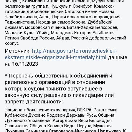
пахарь”, Колумбайн, Хатлонский джамаат, Мусульманская
религиозная группа п. Кушкуль г. Оренбург, Крымско-
татарский добровольческий батальон имени Номана
Челебиджихана, Азов, Партия исламского возрождения
Таджикистана, Народная самооборона, Дуббайский
джамаат, московская ячейка, Батал-Хаджи Белхороев,
Маньяки Культ Убийц, Молодёжь Которая Улыбается,
Легион Свобода России, Айдар, Русский добровольческий
корпус
Источник:
http://nac.gov.ru/terroristicheskie-i-
ekstremistskie-organizacii-i-materialy.html
данные
на
16.11.2023
* Перечень общественных объединений и
религиозных организаций в отношении
которых судом принято вступившее в
законную силу решение о ликвидации или
запрете деятельности:
Национал-большевистская партия, ВЕК РА, Рада земли
Кубанской Духовно Родовой Державы Русь, Община
Духовного Управления Асгардской Веси Беловодья,
Славянская Община Капища Веды Перуна, Мужская
Духовная Семинария Староверов-Инглингов, Нурджулар, К