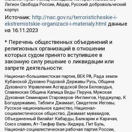
Легион Свобода России, Айдар, Русский добровольческий
корпус
Источник:
http://nac.gov.ru/terroristicheskie-i-
ekstremistskie-organizacii-i-materialy.html
данные
на
16.11.2023
* Перечень общественных объединений и
религиозных организаций в отношении
которых судом принято вступившее в
законную силу решение о ликвидации или
запрете деятельности:
Национал-большевистская партия, ВЕК РА, Рада земли
Кубанской Духовно Родовой Державы Русь, Община
Духовного Управления Асгардской Веси Беловодья,
Славянская Община Капища Веды Перуна, Мужская
Духовная Семинария Староверов-Инглингов, Нурджулар, К
Богодержавию, Таблиги Джамаат, Свидетели Иеговы,
Русское национальное единство, Национал-
социалистическое общество, Джамаат мувахидов,
Объединенный Вилайат Кабарды, Балкарии и Карачая,
Союз славян, Ат-Такфир Валь-Хиджра, Пит Буль,
Национал-социалистическая рабочая партия России,