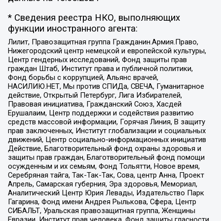
* Сведения реестра НКО, выполняющих
функции иностранного агента:
Лилит, Правозащитная группа Гражданин.Армия.Право,
Нижегородский центр немецкой и европейской культуры,
Центр гендерных исследований, Фонд защиты прав
граждан Штаб, Институт права и публичной политики,
Фонд борьбы с коррупцией, Альянс врачей,
НАСИЛИЮ.НЕТ, Мы против СПИДа, СВЕЧА, Гуманитарное
действие, Открытый Петербург, Лига Избирателей,
Правовая инициатива, Гражданский Союз, Хасдей
Ерушалаим, Центр поддержки и содействия развитию
средств массовой информации, Горячая Линия, В защиту
прав заключенных, Институт глобализации и социальных
движений, Центр социально-информационных инициатив
Действие, Благотворительный фонд охраны здоровья и
защиты прав граждан, Благотворительный фонд помощи
осужденным и их семьям, Фонд Тольятти, Новое время,
Серебряная тайга, Так-Так-Так, Сова, центр Анна, Проект
Апрель, Самарская губерния, Эра здоровья, Мемориал,
Аналитический Центр Юрия Левады, Издательство Парк
Гагарина, Фонд имени Андрея Рылькова, Сфера, Центр
СИБАЛЬТ, Уральская правозащитная группа, Женщины
Евразии, Институт прав человека, Фонд защиты гласности,