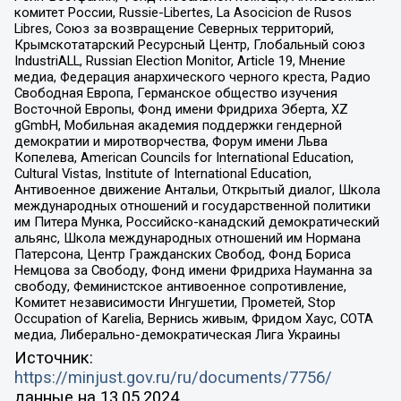
комитет России, Russie-Libertes, La Asocicion de Rusos
Libres, Союз за возвращение Северных территорий,
Крымскотатарский Ресурсный Центр, Глобальный союз
IndustriALL, Russian Election Monitor, Article 19, Мнение
медиа, Федерация анархического черного креста, Радио
Свободная Европа, Германское общество изучения
Восточной Европы, Фонд имени Фридриха Эберта, XZ
gGmbH, Мобильная академия поддержки гендерной
демократии и миротворчества, Форум имени Льва
Копелева, American Councils for International Education,
Cultural Vistas, Institute of International Education,
Антивоенное движение Антальи, Открытый диалог, Школа
международных отношений и государственной политики
им Питера Мунка, Российско-канадский демократический
альянс, Школа международных отношений им Нормана
Патерсона, Центр Гражданских Свобод, Фонд Бориса
Немцова за Свободу, Фонд имени Фридриха Науманна за
свободу, Феминистское антивоенное сопротивление,
Комитет независимости Ингушетии, Прометей, Stop
Occupation of Karelia, Вернись живым, Фридом Хаус, СОТА
медиа, Либерально-демократическая Лига Украины
Источник:
https://minjust.gov.ru/ru/documents/7756/
данные на
13.05.2024