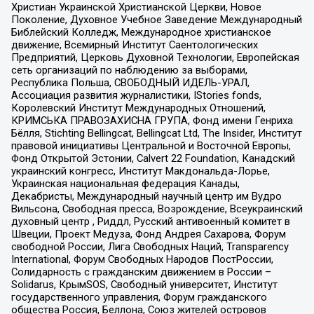
Христиан Украинской Христианской Церкви, Новое
Поколение, Духовное Учебное Заведение Международный
Библейский Колледж, Международное христианское
движение, Всемирный Институт Саентологических
Предприятий, Церковь Духовной Технологии, Европейская
сеть организаций по наблюдению за выборами,
Республика Польша, СВОБОДНЫЙ ИДЕЛЬ-УРАЛ,
Ассоциация развития журналистики, IStories fonds,
Королевский Институт Международных Отношений,
КРИМСЬКА ПРАВОЗАХИСНА ГРУПА, Фонд имени Генриха
Бёлля, Stichting Bellingcat, Bellingcat Ltd, The Insider, Институт
правовой инициативы Центральной и Восточной Европы,
Фонд Открытой Эстонии, Calvert 22 Foundation, Канадский
украинский конгресс, Институт Макдональда-Лорье,
Украинская национальная федерация Канады,
Декабристы, Международный научный центр им Вудро
Вильсона, Свободная пресса, Возрождение, Всеукраинский
духовный центр , Риддл, Русский антивоенный комитет в
Швеции, Проект Медуза, Фонд Андрея Сахарова, Форум
свободной России, Лига Свободных Наций, Transparеncy
International, Форум Свободных Народов ПостРоссии,
Солидарность с гражданским движением в России –
Solidarus, КрымSOS, Свободный университет, Институт
государственного управления, Форум гражданского
общества Россия, Беллона, Союз жителей островов