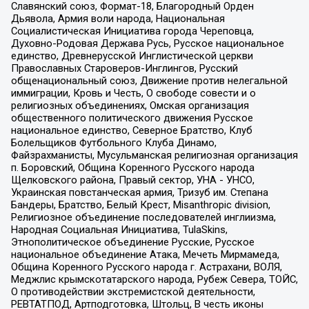
Славянский союз, Формат-18, Благородный Орден
Дьявола, Армия воли народа, Национальная
Социалистическая Инициатива города Череповца,
Духовно-Родовая Держава Русь, Русское национальное
единство, Древнерусской Инглистической церкви
Православных Староверов-Инглингов, Русский
общенациональный союз, Движение против нелегальной
иммиграции, Кровь и Честь, О свободе совести и о
религиозных объединениях, Омская организация
общественного политического движения Русское
национальное единство, Северное Братство, Клуб
Болельщиков Футбольного Клуба Динамо,
Файзрахманисты, Мусульманская религиозная организация
п. Боровский, Община Коренного Русского народа
Щелковского района, Правый сектор, УНА - УНСО,
Украинская повстанческая армия, Тризуб им. Степана
Бандеры, Братство, Белый Крест, Misanthropic division,
Религиозное объединение последователей инглиизма,
Народная Социальная Инициатива, TulaSkins,
Этнополитическое объединение Русские, Русское
национальное объединение Атака, Мечеть Мирмамеда,
Община Коренного Русского народа г. Астрахани, ВОЛЯ,
Меджлис крымскотатарского народа, Рубеж Севера, ТОЙС,
О противодействии экстремистской деятельности,
РЕВТАТПОД, Артподготовка, Штольц, В честь иконы