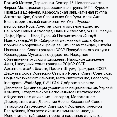
Божией Матери Державная, Сектор 16, Независимость,
Фирма, Молодежная правозащитная группа МПГ, Курсом
Правды и Единения, Каракольская инициативная группа,
Автоград Крю, Союз Славянских Сил Руси, Алля-Аят,
Благотворительный пансионат Ак Умут, Русская
республика Русь, Арестантское уголовное единство,
Башкорт, Нация и свобода, Нация и свобода, W.H.С., Фалунь
Дафа, Иртыш Ultras, Русский Патриотический клуб-
Новокузнецк/РПК, Сибирский державный союз, Фонд
борьбы с коррупцией, Фонд защиты прав граждан, Штабы
Навального, Совет граждан СССР Прикубанского округа г.
Краснодара, Мужское государство, Народное
объединение русского движения, Народное движение
Адат, Народный совет граждан РСФСР СССР
Архангельской области, Проект Штурм, Граждане СССР,
Держава Союз Советских Светлых Родов, Совет Советских
Социалистических Районов, Meta Platforms Inc, Facebook,
Instagram, WhatsApp, СИЧ-С14, Добровольческое
Движение Организации украинских националистов, Черный
Комитет, Татарстанское Региональное Всетатарское
общественное движение, Невоград, Молодежное
Демократическое Движение Весна, Верховный Совет
Татарской Автономной Советской Социалистической
Республики, Конгресс ойрат-калмыцкого народа,
Исполнительный комитет совета народных депутатов