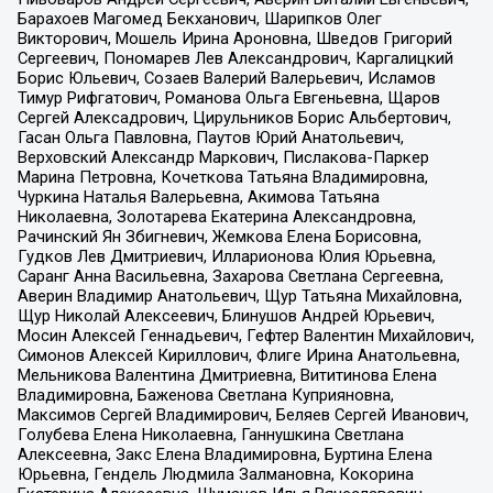
Барахоев Магомед Бекханович, Шарипков Олег
Викторович, Мошель Ирина Ароновна, Шведов Григорий
Сергеевич, Пономарев Лев Александрович, Каргалицкий
Борис Юльевич, Созаев Валерий Валерьевич, Исламов
Тимур Рифгатович, Романова Ольга Евгеньевна, Щаров
Сергей Алексадрович, Цирульников Борис Альбертович,
Гасан Ольга Павловна, Паутов Юрий Анатольевич,
Верховский Александр Маркович, Пислакова-Паркер
Марина Петровна, Кочеткова Татьяна Владимировна,
Чуркина Наталья Валерьевна, Акимова Татьяна
Николаевна, Золотарева Екатерина Александровна,
Рачинский Ян Збигневич, Жемкова Елена Борисовна,
Гудков Лев Дмитриевич, Илларионова Юлия Юрьевна,
Саранг Анна Васильевна, Захарова Светлана Сергеевна,
Аверин Владимир Анатольевич, Щур Татьяна Михайловна,
Щур Николай Алексеевич, Блинушов Андрей Юрьевич,
Мосин Алексей Геннадьевич, Гефтер Валентин Михайлович,
Симонов Алексей Кириллович, Флиге Ирина Анатольевна,
Мельникова Валентина Дмитриевна, Вититинова Елена
Владимировна, Баженова Светлана Куприяновна,
Максимов Сергей Владимирович, Беляев Сергей Иванович,
Голубева Елена Николаевна, Ганнушкина Светлана
Алексеевна, Закс Елена Владимировна, Буртина Елена
Юрьевна, Гендель Людмила Залмановна, Кокорина