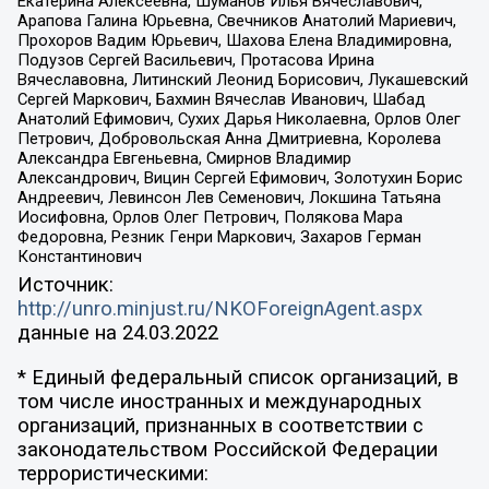
Екатерина Алексеевна, Шуманов Илья Вячеславович,
Арапова Галина Юрьевна, Свечников Анатолий Мариевич,
Прохоров Вадим Юрьевич, Шахова Елена Владимировна,
Подузов Сергей Васильевич, Протасова Ирина
Вячеславовна, Литинский Леонид Борисович, Лукашевский
Сергей Маркович, Бахмин Вячеслав Иванович, Шабад
Анатолий Ефимович, Сухих Дарья Николаевна, Орлов Олег
Петрович, Добровольская Анна Дмитриевна, Королева
Александра Евгеньевна, Смирнов Владимир
Александрович, Вицин Сергей Ефимович, Золотухин Борис
Андреевич, Левинсон Лев Семенович, Локшина Татьяна
Иосифовна, Орлов Олег Петрович, Полякова Мара
Федоровна, Резник Генри Маркович, Захаров Герман
Константинович
Источник:
http://unro.minjust.ru/NKOForeignAgent.aspx
данные на
24.03.2022
* Единый федеральный список организаций, в
том числе иностранных и международных
организаций, признанных в соответствии с
законодательством Российской Федерации
террористическими: