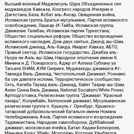
Высший военный Маджлисуль Шура Объединенных сил
моджахедов Кавказа, Конгресс народов Ичкерии и
Дагестана, База, Асбат аль-Ансар, Священная война,
Исламская группа, Братья-мусульмане, Партия исламского
освобождения, Лашкар-И-Тайба, Исламская группа,
Движение Талибан, Исламская партия Туркестана,
Общество социальных реформ, Общество возрождения
исламского наследия, Дом двух святых, Джунд аш-Шам,
Исламский джихад, Аль-Каида, Имарат Кавказ, АБТО,
Правый сектор, Исламское государство, Джабха аль-
Нусра ли-Ахль аш-Шам, Народное ополчение имени К.
Минина и Д. Пожарского, Аджр от Аллаха Субхану уа
Тагьаля SHAM, АУМ Синрике, Муджахеды джамаата Ат-
Тавхида Валь-Джихад, Чистопольский Джамаат, Рохнамо
ба суи давлати исломи, Террористическое сообщество
Сеть, Катиба Таухид валь-Джихад, Хайят Тахрир аш-Шам,
Ахлю Сунна Валь Джамаа, National Socialism/White Power,
Артподготовка, Религиозная группа “Джамаат “Красный
пахарь”, Колумбайн, Хатлонский джамаат, Мусульманская
религиозная группа п. Кушкуль г. Оренбург, Крымско-
татарский добровольческий батальон имени Номана
Челебиджихана, Азов, Партия исламского возрождения
Таджикистана, Народная самооборона, Дуббайский
джамаат, московская ячейка, Батал-Хаджи Белхороев,
Маньяки Культ Убийц, Молодёжь Которая Улыбается,