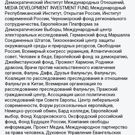
Демократический Институт Международных Отношений,
MEDIA DEVELOPMENT INVESTMENT FUND, Международный
Республиканский Институт, Открытая Россия, Институт
современной России, Черноморский фонд регионального
сотрудничества, Европейская Платформа за
Демократические Выборы, Международный центр
электоральных исследований, Германский фонд Маршалла
Соединенных Штатов, Тихоокеанский центр защиты
окружающей среды и природных ресурсов, Свободная
Россия, Всемирный конгресс украинцев, Атлантический
совет, Человек в беде, Европейский фонд за демократию,
Джеймстаунский фонд, Прожект Хармони, Родники
дракона, Врачи против насильственного извлечения
органов, Фалунь Дафа, Друзья Фалуньгун, Фалуньгун,
Коалиция по расследованию преследования в отношении
Фалуньгун в Китае, Всемирная организация по
расследованию преследований Фалуньгун, Пражский
гражданский центр, Ассоциация школ политических
исследований при Совете Европы, Центр либеральной
современности, Форум русскоязычных европейцев,
Немецко-русский обмен, Бард колледж, Европейский
выбор, Фонд Ходорковского, Оксфордский российский
фонд, Фонд Будущее России, Компания свободы
информации, Проект Медиа, Международное партнерство
за права человека, Духовное Управление Евангельских