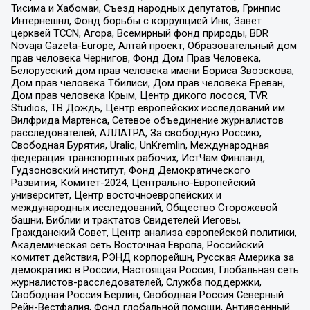
Тисима и Хабомаи, Съезд народных депутатов, Гринпис
Интернешнл, Фонд борьбы с коррупцией Инк, Завет
церквей TCCN, Агора, Всемирный фонд природы, BDR
Novaja Gazeta-Europe, Алтай проект, Образовательный дом
прав человека Чернигов, Фонд Дом Прав Человека,
Белорусский дом прав человека имени Бориса Звозскова,
Дом прав человека Тбилиси, Дом прав человека Ереван,
Дом прав человека Крым, Центр дикого лосося, TVR
Studios, ТВ Дождь, Центр европейских исследований им
Вилфрида Мартенса, Сетевое объединение журналистов
расследователей, АЛЛАТРА, За свободную Россию,
Свободная Бурятия, Uralic, UnKremlin, Международная
федерация транспортных рабочих, ИстЧам Финланд,
Гудзоновский институт, Фонд Демократического
Развития, Комитет-2024, Центрально-Европейский
университет, Центр восточноевропейских и
международных исследований, Общество Сторожевой
башни, Библии и трактатов Свидетелей Иеговы,
Гражданский Совет, Центр анализа европейской политики,
Академическая сеть Восточная Европа, Российский
комитет действия, РЭНД корпорейшн, Русская Америка за
демократию в России, Настоящая Россия, Глобальная сеть
журналистов-расследователей, Служба поддержки,
Свободная Россия Берлин, Свободная Россия Северный
Рейн-Вестфалия, Фонд глобальной помощи, Антивоенный