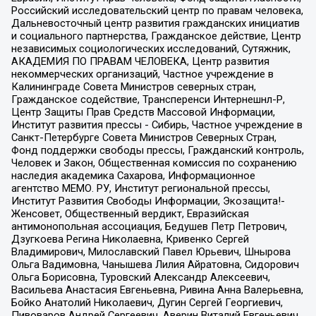
Российский исследовательский центр по правам человека,
Дальневосточный центр развития гражданских инициатив
и социального партнерства, Гражданское действие, Центр
независимых социологических исследований, Сутяжник,
АКАДЕМИЯ ПО ПРАВАМ ЧЕЛОВЕКА, Центр развития
некоммерческих организаций, Частное учреждение в
Калининграде Совета Министров северных стран,
Гражданское содействие, Трансперенси Интернешнл-Р,
Центр Защиты Прав Средств Массовой Информации,
Институт развития прессы - Сибирь, Частное учреждение в
Санкт-Петербурге Совета Министров Северных Стран,
Фонд поддержки свободы прессы, Гражданский контроль,
Человек и Закон, Общественная комиссия по сохранению
наследия академика Сахарова, Информационное
агентство МЕМО. РУ, Институт региональной прессы,
Институт Развития Свободы Информации, Экозащита!-
Женсовет, Общественный вердикт, Евразийская
антимонопольная ассоциация, Бедушев Петр Петрович,
Дзугкоева Регина Николаевна, Кривенко Сергей
Владимирович, Милославский Павел Юрьевич, Шнырова
Ольга Вадимовна, Чанышева Лилия Айратовна, Сидорович
Ольга Борисовна, Туровский Александр Алексеевич,
Васильева Анастасия Евгеньевна, Ривина Анна Валерьевна,
Бойко Анатолий Николаевич, Дугин Сергей Георгиевич,
Пивоваров Андрей Сергеевич, Аверин Виталий Евгеньевич,