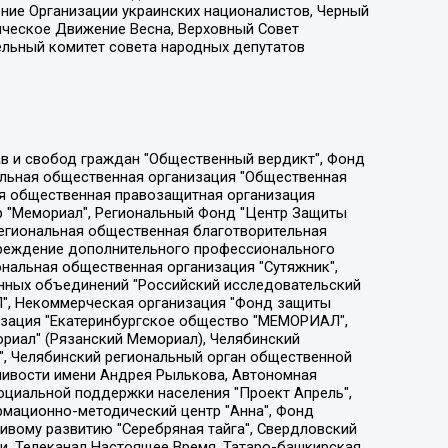
ение Организации украинских националистов, Черный
ическое Движение Весна, Верховный Совет
ельный комитет совета народных депутатов
ции социально-правовых программ "Лилит", Дальневосточное общественное движение "Маяк", Санкт-Петербургская ЛГБТ-инициативная группа "Выход", Инициативная группа ЛГБТ+ "Реверс", Алексеев Андрей Викторович, Бекбулатова Таисия Львовна, Беляев Иван Михайлович, Владыкина Елена Сергеевна, Гельман Марат Александрович, Никульшина Вероника Юрьевна, Толоконникова Надежда Андреевна, Шендерович Виктор Анатольевич, Общество с ограниченной ответственностью "Данное сообщение", Общество с ограниченной ответственностью Издательский дом "Новая глава", Айнбиндер Александра Александровна, Московский комьюнити-центр для ЛГБТ+инициатив, Благотворительный фонд развития филантропии, Deutsche Welle (Германия, Kurt-Schumacher-Strasse 3, 53113 Bonn), Борзунова Мария Михайловна, Воробьев Виктор Викторович, Голубева Анна Львовна, Константинова Алла Михайловна, Малкова Ирина Владимировна, Мурадов Мурад Абдулгалимович, Осетинская Елизавета Николаевна, Понасенков Евгений Николаевич, Ганапольский Матвей Юрьевич, Киселев Евгений Алексеевич, Борухович Ирина Григорьевна, Дремин Иван Тимофеевич, Дубровский Дмитрий Викторович, Красноярская региональная общественная организация поддержки и развития альтернативных образовательных технологий и межкультурных коммуникаций "ИНТЕРРА", Маяковская Екатерина Алексеевна, Фейгин Марк Захарович, Филимонов Андрей Викторович, Дзугкоева Регина Николаевна, Доброхотов Роман Александрович, Дудь Юрий Александрович, Елкин Сергей Владимирович, Кругликов Кирилл Игоревич, Сабунаева Мария Леонидовна, Семенов Алексей Владимирович, Шаинян Карен Багратович, Шульман Екатерина Михайловна, Асафьев Артур Валерьевич, Вахштайн Виктор Семенович, Венедиктов Алексей Алексеевич, Лушникова Екатерина Евгеньевна, Волков Леонид Михайлович, Невзоров Александр Глебович, Пархоменко Сергей Борисович, Сироткин Ярослав Николаевич, Кара-Мурза Владимир Владимирович, Баранова Наталья Владимировна, Гозман Леонид Яковлевич, Кагарлицкий Борис Юльевич, Климарев Михаил Валерьевич, Милов Владимир Станиславович, Автономная некоммерческая организация Краснодарский центр современного искусства "Типография", Моргенштерн Алишер Тагирович, Соболь Любовь Эдуардовна, Общество с ограниченной ответственностью "ЛИЗА НОРМ", Каспаров Гарри Кимович, Ходорковский Михаил Борисович, Общество с ограниченной ответственностью "Апрельские тезисы", Данилович Ирина Брониславовна, Кашин Олег Владимирович, Петров Николай Владимирович, Пивоваров Алексей Владимирович, Соколов Михаил Владимирович, Цветкова Юлия Владимировна, Чичваркин Евгений Александрович, Комитет против пыток/Команда против пыток, Общество с ограниченной ответственностью "Первый научный", Общество с ограниченной ответственностью "Вертолет и ко", Белоцерковская Вероника Борисовна, Кац Максим Евгеньевич, Лазарева Татьяна Юрьевна, Шаведдинов Руслан Табризович, Яшин Илья Валерьевич, Общество с ограниченной ответственностью "Иноагент ААВ", Алешковский Дмитрий Петрович, Альбац Евгения Марковна, Быков Дмитрий Львович, Галямина Юлия Евгеньевна, Лойко Сергей Леонидович, Мартынов Кирилл Константинович, Медведев Сергей Александрович, Крашенинников Федор Геннадиевич, Гордеева Катерина Вл