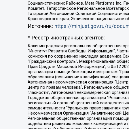
Социалистических Районов, Meta Platforms Inc, 
Комитет, Татарстанское Региональное Всетатар
Татарской Автономной Советской Социалистическ
Красноярского края, Этническое национальное о
Источник:
https://minjust.gov.ru/ru/doc
* Реестр иностранных агентов:
Калининградская региональная общественная организация "Экозащита!-Женсовет", Фонд содействия защите прав и свобод граждан "Общественный вердикт", Фонд "Институт Развития Свободы Информации", Частное учреждение "Информационное агентство МЕМО. РУ", Региональная общественная организация "Общественная комиссия по сохранению наследия академика Сахарова", Фонд поддержки свободы прессы, Санкт-Петербургская общественная правозащитная организация "Гражданский контроль", Межрегиональная общественная организация "Информационно-просветительский центр "Мемориал", Региональный Фонд "Центр Защиты Прав Средств Массовой Информации", с 05.12.2023 Фонд "Центр Защиты Прав Средств массовой информации", Региональная общественная благотворительная организация помощи беженцам и мигрантам "Гражданское содействие", Негосударственное образовательное учреждение дополнительного профессионального образования (повышение квалификации) специалистов "АКАДЕМИЯ ПО ПРАВАМ ЧЕЛОВЕКА", Свердловская региональная общественная организация "Сутяжник", Автономная некоммерческая организация "Центр независимых социологических исследований", Союз общественных объединений "Российский исследовательский центр по правам человека", Региональное общественное учреждение научно-информационный центр "МЕМОРИАЛ", Некоммерческая организация "Фонд защиты гласности", Автономная некоммерческая организация "Институт прав человека", Городская общественная организация "Екатеринбургское общество "МЕМОРИАЛ", Городская общественная организация "Рязанское историко-просветительское и правозащитное общество "Мемориал" (Рязанский Мемориал), Челябинский региональный орган общественной самодеятельности – женское общественное объединение "Женщины Евразии", Челябинский региональный орган общественной самодеятельности "Уральская правозащитная группа", Фонд содействия защите здоровья и социальной справедливости имени Андрея Рылькова, Автономная Некоммерческая Организация "Аналитический Центр Юрия Левады", Автономная некоммерческая организация социальной поддержки населения "Проект Апрель", Региональная общественная организация помощи женщинам и детям, находящимся в кризисной ситуации "Информационно-методический центр "Анна", Фонд содействия развитию массовых коммуникаций и правовому просвещению "Так-так-Так", Фонд содействия устойчивому развитию "Серебряная тайга", Свердловский региональный общественный фонд социальных проектов "Новое время", "Idel.Реалии", Кавказ.Реалии, Крым.Реалии, Телеканал Настоящее Время, Татаро-башкирская служба Радио Свобода (Azatliq Radiosi), Радио Свободная Европа/Радио Свобода (PCE/PC), "Сибирь.Реалии", "Фактограф", Благотворительный фонд помощи осужденным и их семьям, Автономная некоммерческая организация "Институт глобализации и социальных движений", Фонд "В защиту прав заключенных", Частное учреждение "Центр поддержки и содействия развитию средств массовой информации", Пензенский региональный общественный благотворительный фонд "Гражданский союз", "Север.Реалии", Некоммерческая организация Фонд "Правовая инициатива", 