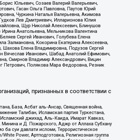
Борис Юльевич, Созаев Валерий Валерьевич,
тович, Гасан Ольга Павловна, Паутов Юрий
ровна, Чуркина Наталья Валерьевна, Акимова
 Гудков Лев Дмитриевич, Илларионова Юлия
ихайловна, Щур Николай Алексеевич, Блинушов
е Ирина Анатольевна, Мельникова Валентина
Беляев Сергей Иванович, Голубева Елена
ила Залмановна, Кокорина Екатерина Алексеевна,
, Шахова Елена Владимировна, Подузов Сергей
ин Вячеслав Иванович, Шабад Анатолий Ефимович,
вна, Смирнов Владимир Александрович, Вицин
ег Петрович, Полякова Мара Федоровна, Резник
ганизаций, признанных в соответствии с
на, База, Асбат аль-Ансар, Священная война,
ижение Талибан, Исламская партия Туркестана,
Исламский джихад, Аль-Каида, Имарат Кавказ,
 Минина и Д. Пожарского, Аджр от Аллаха Субхану
о ба суи давлати исломи, Террористическое
/White Power, Артподготовка, Религиозная группа