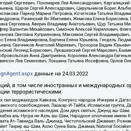
горий Сергеевич, Пономарев Лев Александрович, Каргалицкий 
ньевна, Щаров Сергей Алексадрович, Цирульников Борис Альбер
ислакова-Паркер Марина Петровна, Кочеткова Татьяна Владими
сандровна, Рачинский Ян Збигневич, Жемкова Елена Борисовна,
лана Сергеевна, Аверин Владимир Анатольевич, Щур Татьяна М
фтер Валентин Михайлович, Симонов Алексей Кириллович, Флиг
женова Светлана Куприяновна, Максимов Сергей Владимирович, 
кс Елена Владимировна, Буртина Елена Юрьевна, Гендель Людм
евна, Свечников Анатолий Мариевич, Прохоров Вадим Юрьевич
инский Леонид Борисович, Лукашевский Сергей Маркович, Бахм
Добровольская Анна Дмитриевна, Королева Александра Евгенье
евинсон Лев Семенович, Локшина Татьяна Иосифовна, Орлов Ол
ignAgent.aspx
данные на
24.03.2022
ций, в том числе иностранных и международных ор
ции террористическими:
ил моджахедов Кавказа, Конгресс народов Ичкерии и Дагеста
ламского освобождения, Лашкар-И-Тайба, Исламская группа, Дв
ения исламского наследия, Дом двух святых, Джунд аш-Шам, 
жабха аль-Нусра ли-Ахль аш-Шам, Народное ополчение имени К.
ата Ат-Тавхида Валь-Джихад, Чистопольский Джамаат, Рохнам
ят Тахрир аш-Шам, Ахлю Сунна Валь Джамаа, National Socialism