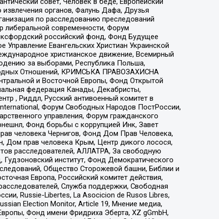
нтический совет, Человек в беде, Европейский
 извлечения органов, Фалунь Дафа, Друзья
рганизация по расследованию преследований
тр либеральной современности, Форум
 Оксфордский российский фонд, Фонд Будущее
е Управление Евангельских Христиан Украинской
еждународное христианское движение, Всемирный
людению за выборами, Республика Польша,
народных Отношений, КРИМСЬКА ПРАВОЗАХИСНА
ы Центральной и Восточной Европы, Фонд Открытой
иональная федерация Канады, Декабристы,
тр , Риддл, Русский антивоенный комитет в
nternational, Форум Свободных Народов ПостРоссии,
дарственного управления, Форум гражданского
рнешнл, Фонд борьбы с коррупцией Инк, Завет
прав человека Чернигов, Фонд Дом Прав Человека,
н, Дом прав человека Крым, Центр дикого лосося,
стов расследователей, АЛЛАТРА, За свободную
д, Гудзоновский институт, Фонд Демократического
сследований, Общество Сторожевой башни, Библии и
сточная Европа, Российский комитет действия,
-расследователей, Служба поддержки, Свободная
 Russie-Libertes, La Asocicion de Rusos Libres,
an Election Monitor, Article 19, Мнение медиа,
Европы, Фонд имени Фридриха Эберта, XZ gGmbH,