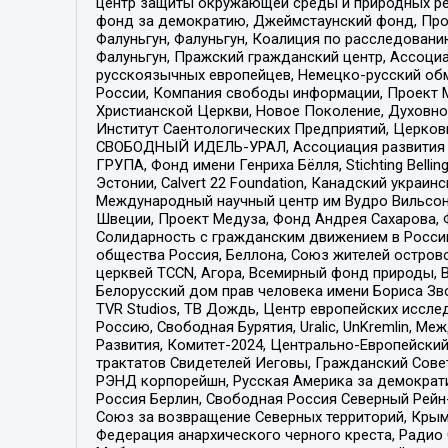
центр защиты окружающей среды и природных ресу
фонд за демократию, Джеймстаунский фонд, Прож
Фалуньгун, Фалуньгун, Коалиция по расследован
Фалуньгун, Пражский гражданский центр, Ассоци
русскоязычных европейцев, Немецко-русский об
России, Компания свободы информации, Проект М
Христианской Церкви, Новое Поколение, Духовн
Институт Саентологических Предприятий, Церков
СВОБОДНЫЙ ИДЕЛЬ-УРАЛ, Ассоциация развития ж
ГРУПА, Фонд имени Генриха Бёлля, Stichting Bellin
Эстонии, Calvert 22 Foundation, Канадский укра
Международный научный центр им Вудро Вильсона
Швеции, Проект Медуза, Фонд Андрея Сахарова, Ф
Солидарность с гражданским движением в России 
общества Россия, Беллона, Союз жителей острово
церквей TCCN, Агора, Всемирный фонд природы, B
Белорусский дом прав человека имени Бориса Зво
TVR Studios, ТВ Дождь, Центр европейских иссл
Россию, Свободная Бурятия, Uralic, UnKremlin, 
Развития, Комитет-2024, Центрально-Европейски
трактатов Свидетелей Иеговы, Гражданский Совет
РЭНД корпорейшн, Русская Америка за демократи
Россия Берлин, Свободная Россия Северный Рейн-В
Союз за возвращение Северных территорий, Крымско
Федерация анархического черного креста, Радио