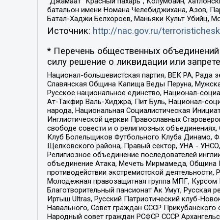
“Джамаат “Красный пахарь”, Колумбайн, Хатлонск
батальон имени Номана Челебиджихана, Азов, Па
Батал-Хаджи Белхороев, Маньяки Культ Убийц, М
Источник:
http://nac.gov.ru/terroristichesk
* Перечень общественных объединений 
силу решение о ликвидации или запрете
Национал-большевистская партия, ВЕК РА, Рада 
Славянская Община Капища Веды Перуна, Мужская
Русское национальное единство, Национал-социа
Ат-Такфир Валь-Хиджра, Пит Буль, Национал-соц
народа, Национальная Социалистическая Инициат
Инглистической церкви Православных Староверов
свободе совести и о религиозных объединениях,
Клуб Болельщиков Футбольного Клуба Динамо, Фа
Щелковского района, Правый сектор, УНА - УНСО, У
Религиозное объединение последователей инглии
объединение Атака, Мечеть Мирмамеда, Община К
противодействии экстремистской деятельности, 
Молодежная правозащитная группа МПГ, Курсом П
Благотворительный пансионат Ак Умут, Русская ре
Иртыш Ultras, Русский Патриотический клуб-Нов
Навального, Совет граждан СССР Прикубанского 
Народный совет граждан РСФСР СССР Архангельск