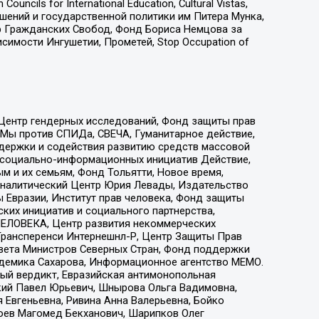
ls for International Education, Cultural Vistas,
ошений и государственной политики им Питера Мунка,
 Гражданских Свобод, Фонд Бориса Немцова за
имости Ингушетии, Прометей, Stop Occupation of
 Центр гендерных исследований, Фонд защиты прав
 Мы против СПИДа, СВЕЧА, Гуманитарное действие,
ддержки и содействия развитию средств массовой
р социально-информационных инициатив Действие,
 и их семьям, Фонд Тольятти, Новое время,
, Аналитический Центр Юрия Левады, Издательство
 Евразии, Институт прав человека, Фонд защиты
ких инициатив и социального партнерства,
ЕЛОВЕКА, Центр развития некоммерческих
 Трансперенси Интернешнл-Р, Центр Защиты Прав
овета Министров Северных Стран, Фонд поддержки
адемика Сахарова, Информационное агентство МЕМО.
ый вердикт, Евразийская антимонопольная
кий Павел Юрьевич, Шнырова Ольга Вадимовна,
 Евгеньевна, Ривина Анна Валерьевна, Бойко
хоев Магомед Бекханович, Шарипков Олег