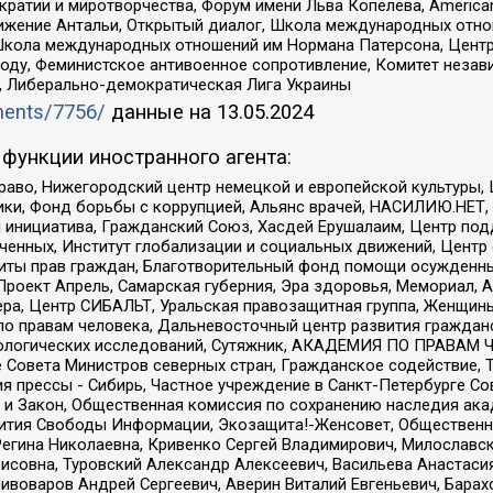
и и миротворчества, Форум имени Льва Копелева, American Counci
ое движение Антальи, Открытый диалог, Школа международных отн
Школа международных отношений им Нормана Патерсона, Центр
ду, Феминистское антивоенное сопротивление, Комитет независ
а, Либерально-демократическая Лига Украины
uments/7756/
данные на
13.05.2024
функции иностранного агента:
раво, Нижегородский центр немецкой и европейской культуры,
тики, Фонд борьбы с коррупцией, Альянс врачей, НАСИЛИЮ.НЕТ,
я инициатива, Гражданский Союз, Хасдей Ерушалаим, Центр по
юченных, Институт глобализации и социальных движений, Цент
ты прав граждан, Благотворительный фонд помощи осужденным
а, Проект Апрель, Самарская губерния, Эра здоровья, Мемориал
ера, Центр СИБАЛЬТ, Уральская правозащитная группа, Женщины
по правам человека, Дальневосточный центр развития гражданс
ологических исследований, Сутяжник, АКАДЕМИЯ ПО ПРАВАМ Ч
е Совета Министров северных стран, Гражданское содействие,
я прессы - Сибирь, Частное учреждение в Санкт-Петербурге С
 и Закон, Общественная комиссия по сохранению наследия ак
звития Свободы Информации, Экозащита!-Женсовет, Общественн
Регина Николаевна, Кривенко Сергей Владимирович, Милославс
совна, Туровский Александр Алексеевич, Васильева Анастасия
Пивоваров Андрей Сергеевич, Аверин Виталий Евгеньевич, Бара