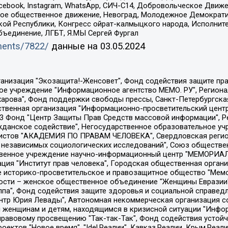
Facebook, Instagram, WhatsApp, СИЧ-С14, Добровольческое Движ
ское общественное движение, Невоград, Молодежное Демократ
ой Республики, Конгресс ойрат-калмыцкого народа, Исполнит
бъединение, ЛГБТ, Я.МЫ Сергей Фургал
uments/7822/
данные на
03.05.2024
Общество с ограниченной ответственностью "Радио Свободная Европа/Радио Свобода", Чешское информационное агентство "MEDIUM-ORIENT", Красноярская региональная общественная организация "Мы против СПИДа", Камалягин Денис Николаевич, Маркелов Сергей Евгеньевич, Пономарев Лев Александрович, Савицкая Людмила Алексеевна, Автономная некоммерческая организация "Центр по работе с проблемой насилия "НАСИЛИЮ.НЕТ", Межрегиональный профессиональный союз работников здравоохранения "Альянс врачей", Юридическое лицо, зарегистрированное в Латвийской Республике, SIA "Medusa Project" (регистрационный номер 40103797863, дата регистрации 10.06.2014), Некоммерческая организация "Фонд по борьбе с коррупцией", Автономная некоммерческая организация "Институт права и публичной политики", Баданин Роман Сергеевич, Гликин Максим Александрович, Железнова Мария Михайловна, Лукьянова Юлия Сергеевна, Маетная Елизавета Витальевна, Маняхин Петр Борисович, Чуракова Ольга Владимировна, Ярош Юлия Петровна, Юридическое лицо "The Insider SIA", зарегистрированное в Риге, Латвийская Республика (дата регистрации 26.06.2015), являющееся администратором доменного имени интернет-издания "The Insider SIA", https://theins.ru, Постернак Алексей Евгеньевич, Рубин Михаил Аркадьевич, Анин Роман Александрович, Юридическое лицо Istories fonds, зарегистрированное в Латвийской Республике (регистрационный номер 50008295751, дата регистрации 24.02.2020), Великовский Дмитрий Александрович, Долинина Ирина Николаевна, Мароховская Алеся Алексеевна, Шлейнов Роман Юрьевич, Шмагун Олеся Валентиновна, Общество с ограниченной ответственностью "Альтаир 2021", Общество с ограниченной ответственностью "Вега 2021", Общество с ограниченной ответственностью "Главный редактор 2021", Общество с ограниченной ответственностью "Ромашки монолит", Важенков Артем Валерьевич, Ивановская областная общественная организация "Центр гендерных исследований", Гурман Юрий Альбертович, Медиапроект "ОВД-Инфо", Егоров Владимир Владимирович, Жилинский Владимир Александрович, Общество с ограниченной ответственностью "ЗП", Иванова София Юрьевна, Карезина Инна Павловна, Кильтау Екатерина Викторовна, Петров Алексей Викторович, Пискунов Сергей Евгеньевич, Смирнов Сергей Сергеевич, Тихонов Михаил Сергеевич, Общество с ограниченной ответственностью "ЖУРНАЛИСТ-ИНОСТРАННЫЙ АГЕНТ", Арапова Галина Юрьевна, Вольтская Татьяна Анатольевна, Американская компания "Mason G.E.S. Anonymous Foundation" (США), являющаяся владельцем интернет-издания https://mnews.world/, Компания "Stichting Bellingcat", зарегистрированная в Нидерландах (дата регистрации 11.07.2018), Захаров Андрей Вячеславович, Клепиковская Екатерина Дмитриевна, Общество с ограниченной ответственностью "МЕМО", Перл Роман Александрович, Симонов Евгений Алексеевич, Соловьева Елена Анатольевна, Сотников Даниил Владимирович, Сурначева Елизавета Дмитриевна, Автономная некоммерческая организация по защите прав человека и информированию населения "Якутия – Наше Мнение", Общество с ограниченной ответственностью "Москоу диджитал медиа", с 26.01.2023 Общество с ограниченной ответственностью "Чайка Белые сады", Ветошкина Валерия Валерьевна, Заговора Максим Александрович, Межрегиональное общественное движение "Российская ЛГБТ - сеть", Оленичев Максим Владимирович, Павлов Иван Юрьевич, Скворцова Елена Сергеевна, Общество с ограниченной ответственностью "Как бы инагент", Кочетков Игорь Викторович, Общество с ограниченной ответственностью "Честные выборы", Еланчик Олег Александрович, Общество с ограниченной ответственностью "Нобелевский призыв", Гималова Регина Эмилевна, Григорьев Андрей Валерьевич, Григорьева Алина Александровна, Ассоциация по содействию защите прав призывников, альтернативнослужащих и военнослужащих "Правозащитная группа "Гражданин.Армия.Право", Хисамова Регина Фаритовна, Автономная некоммерческая организация по реализа