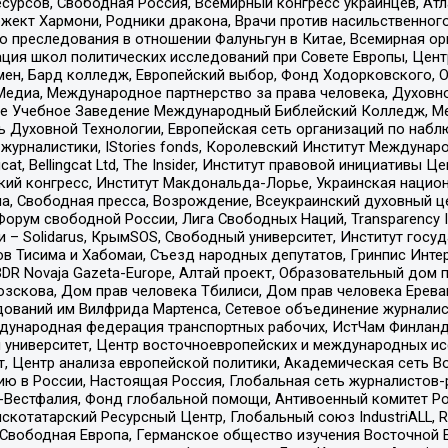
рсов, Свободная Россия, Всемирный конгресс украинцев, Атла
ект Хармони, Родники дракона, Врачи против насильственного
ию преследования в отношении Фалуньгун в Китае, Всемирная о
ация школ политических исследований при Совете Европы, Цен
мен, Бард колледж, Европейский выбор, Фонд Ходорковского,
едиа, Международное партнерство за права человека, Духовно
ое Учебное Заведение Международный Библейский Колледж, М
ь Духовной Технологии, Европейская сеть организаций по наб
урналистики, IStories fonds, Королевский Институт Между
gcat, Bellingcat Ltd, The Insider, Институт правовой инициатив
инский конгресс, Институт Макдональда-Лорье, Украинская нац
, Свободная пресса, Возрождение, Всеукраинский духовный цен
орум свободной России, Лига Свободных Наций, Transparеncy I
– Solidarus, КрымSOS, Свободный университет, Институт госу
в Тисима и Хабомаи, Съезд народных депутатов, Гринпис Инте
DR Novaja Gazeta-Europe, Алтай проект, Образовательный дом 
зскова, Дом прав человека Тбилиси, Дом прав человека Ерева
едований им Вилфрида Мартенса, Сетевое объединение журнали
Международная федерация транспортных рабочих, ИстЧам Финлан
й университет, Центр восточноевропейских и международных и
, Центр анализа европейской политики, Академическая сеть Во
ю в России, Настоящая Россия, Глобальная сеть журналистов
естфалия, Фонд глобальной помощи, Антивоенный комитет России,
татарский Ресурсный Центр, Глобальный союз IndustriALL, Russi
 Свободная Европа, Германское общество изучения Восточной 