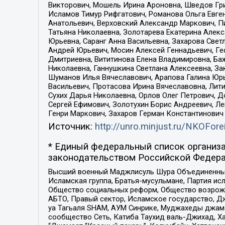
Викторович, Мошель Ирина Ароновна, Шведов Гри
Исламов Тимур Рифгатович, Романова Ольга Евге
Анатольевич, Верховский Александр Маркович, П
Татьяна Николаевна, Золотарева Екатерина Алек
Юрьевна, Саранг Анна Васильевна, Захарова Свет
Андрей Юрьевич, Мосин Алексей Геннадьевич, Ге
Дмитриевна, Вититинова Елена Владимировна, Ба
Николаевна, Ганнушкина Светлана Алексеевна, За
Шуманов Илья Вячеславович, Арапова Галина Юрь
Васильевич, Протасова Ирина Вячеславовна, Лит
Сухих Дарья Николаевна, Орлов Олег Петрович, 
Сергей Ефимович, Золотухин Борис Андреевич, Л
Генри Маркович, Захаров Герман Константинович
Источник:
http://unro.minjust.ru/NKOFore
* Единый федеральный список организа
законодательством Российской Федера
Высший военный Маджлисуль Шура Объединенных с
Исламская группа, Братья-мусульмане, Партия ис
Общество социальных реформ, Общество возрожд
АБТО, Правый сектор, Исламское государство, Д
уа Тагьаля SHAM, АУМ Синрике, Муджахеды джама
сообщество Сеть, Катиба Таухид валь-Джихад, Хай