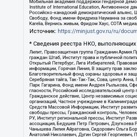
Мобильная академия поддержки гендерной демократи
Institute of International Education, Антивоенн
Российско-канадский демократический альянс, 
Свободу, Фонд имени Фридриха Науманна за свобо
Karelia, Вернись живым, Фридом Хаус, СОТА меди
Источник:
https://minjust.gov.ru/ru/doc
* Сведения реестра НКО, выполняющих 
Лилит, Правозащитная группа Гражданин.Армия.П
граждан Штаб, Институт права и публичной поли
Открытый Петербург, Лига Избирателей, Правова
информации, Горячая Линия, В защиту прав закл
Благотворительный фонд охраны здоровья и защи
Серебряная тайга, Так-Так-Так, Сова, центр Анн
Парк Гагарина, Фонд имени Андрея Рылькова, Сф
гласности, Российский исследовательский центр 
Гражданское действие, Центр независимых соци
организаций, Частное учреждение в Калининград
Средств Массовой Информации, Институт развити
свободы прессы, Гражданский контроль, Человек
РУ, Институт региональной прессы, Институт Ра
ассоциация, Бедушев Петр Петрович, Дзугкоева 
Чанышева Лилия Айратовна, Сидорович Ольга Бори
Анатолий Николаевич, Дугин Сергей Георгиевич, 