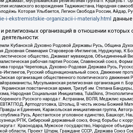
ий джамаат, Мусульманская религиозная группа п. Кушкуль г. 
ртия исламского возрождения Таджикистана, Народная самооб
олодёжь Которая Улыбается, Легион Свобода России, Айдар, Р
ie-i-ekstremistskie-organizacii-i-materialy.html
данные
и религиозных организаций в отношении которых 
 деятельности:
земли Кубанской Духовно Родовой Державы Русь, Община Духо
 Духовная Семинария Староверов-Инглингов, Нурджулар, К Бо
листическое общество, Джамаат мувахидов, Объединенный Вил
иалистическая рабочая партия России, Славянский союз, Форма
ива города Череповца, Духовно-Родовая Держава Русь, Русск
-Инглингов, Русский общенациональный союз, Движение против
 Омская организация общественного политического движения Р
йзрахманисты, Мусульманская религиозная организация п. Бо
краинская повстанческая армия, Тризуб им. Степана Бандеры, Бр
зма, Народная Социальная Инициатива, TulaSkins, Этнополитич
оренного Русского народа г. Астрахани, ВОЛЯ, Меджлис крымс
РЕВТАТПОД, Артподготовка, Штольц, В честь иконы Божией Мате
равды и Единения, Каракольская инициативная группа, Автогра
спублика Русь, Арестантское уголовное единство, Башкорт, Наци
окузнецк/РПК, Сибирский державный союз, Фонд борьбы с кор
округа г. Краснодара, Мужское государство, Народное объедин
ой области, Проект Штурм, Граждане СССР, Держава Союз Сов