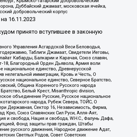
Оренбург, Крымско-татарский добровольческий
орона, Дуббайский джамаат, московская ячейка,
усский добровольческий корпус
 на
16.11.2023
судом принято вступившее в законную
вного Управления Асгардской Веси Беловодья,
годержавию, Таблиги Джамаат, Свидетели Иеговы,
айат Кабарды, Балкарии и Карачая, Союз славян,
т-18, Благородный Орден Дьявола, Армия воли
ое национальное единство, Древнерусской
 нелегальной иммиграции, Кровь и Честь, О
усское национальное единство, Северное Братство,
ровский, Община Коренного Русского народа
атство, Белый Крест, Misanthropic division,
еское объединение Русские, Русское национальное
котатарского народа, Рубеж Севера, ТОЙС, О
ри Державная, Сектор 16, Независимость, Фирма,
д Крю, Союз Славянских Сил Руси, Алля-Аят,
я и свобода, Нация и свобода, W.H.С., Фалунь Дафа,
рупцией, Фонд защиты прав граждан, Штабы
ение русского движения, Народное движение Адат,
етских Светлых Родов, Совет Советских