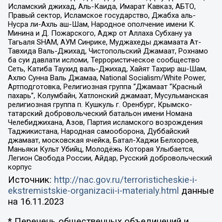
Исламский джихад, Аль-Каида, Имарат Кавказ, АБТО,
Правый сектор, Исламское государство, Джабха аль-
Нусра ли-Ахль аш-Шам, Народное ополчение имени К.
Минина и Д. Пожарского, Аджр от Аллаха Субхану уа
Тагьаля SHAM, АУМ Синрике, Муджахеды джамаата Ат-
Тавхида Валь-Джихад, Чистопольский Джамаат, Рохнамо
ба суи давлати исломи, Террористическое сообщество
Сеть, Катиба Таухид валь-Джихад, Хайят Тахрир аш-Шам,
Ахлю Сунна Валь Джамаа, National Socialism/White Power,
Артподготовка, Религиозная группа “Джамаат “Красный
пахарь”, Колумбайн, Хатлонский джамаат, Мусульманская
религиозная группа п. Кушкуль г. Оренбург, Крымско-
татарский добровольческий батальон имени Номана
Челебиджихана, Азов, Партия исламского возрождения
Таджикистана, Народная самооборона, Дуббайский
джамаат, московская ячейка, Батал-Хаджи Белхороев,
Маньяки Культ Убийц, Молодёжь Которая Улыбается,
Легион Свобода России, Айдар, Русский добровольческий
корпус
Источник:
http://nac.gov.ru/terroristicheskie-i-
ekstremistskie-organizacii-i-materialy.html
данные
на
16.11.2023
* Перечень общественных объединений и