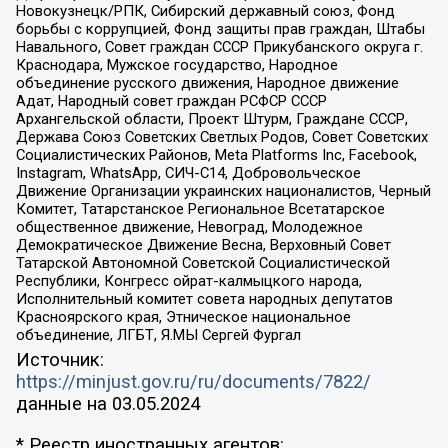
Новокузнецк/РПК, Сибирский державный союз, Фонд
борьбы с коррупцией, Фонд защиты прав граждан, Штабы
Навального, Совет граждан СССР Прикубанского округа г.
Краснодара, Мужское государство, Народное
объединение русского движения, Народное движение
Адат, Народный совет граждан РСФСР СССР
Архангельской области, Проект Штурм, Граждане СССР,
Держава Союз Советских Светлых Родов, Совет Советских
Социалистических Районов, Meta Platforms Inc, Facebook,
Instagram, WhatsApp, СИЧ-С14, Добровольческое
Движение Организации украинских националистов, Черный
Комитет, Татарстанское Региональное Всетатарское
общественное движение, Невоград, Молодежное
Демократическое Движение Весна, Верховный Совет
Татарской Автономной Советской Социалистической
Республики, Конгресс ойрат-калмыцкого народа,
Исполнительный комитет совета народных депутатов
Красноярского края, Этническое национальное
объединение, ЛГБТ, Я.МЫ Сергей Фургал
Источник:
https://minjust.gov.ru/ru/documents/7822/
данные на
03.05.2024
* Реестр иностранных агентов: