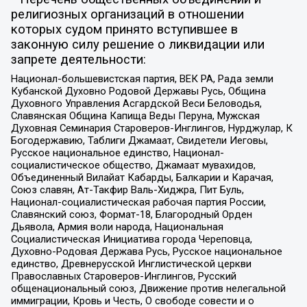
религиозных организаций в отношении
которых судом принято вступившее в
законную силу решение о ликвидации или
запрете деятельности:
Национал-большевистская партия, ВЕК РА, Рада земли
Кубанской Духовно Родовой Державы Русь, Община
Духовного Управления Асгардской Веси Беловодья,
Славянская Община Капища Веды Перуна, Мужская
Духовная Семинария Староверов-Инглингов, Нурджулар, К
Богодержавию, Таблиги Джамаат, Свидетели Иеговы,
Русское национальное единство, Национал-
социалистическое общество, Джамаат мувахидов,
Объединенный Вилайат Кабарды, Балкарии и Карачая,
Союз славян, Ат-Такфир Валь-Хиджра, Пит Буль,
Национал-социалистическая рабочая партия России,
Славянский союз, Формат-18, Благородный Орден
Дьявола, Армия воли народа, Национальная
Социалистическая Инициатива города Череповца,
Духовно-Родовая Держава Русь, Русское национальное
единство, Древнерусской Инглистической церкви
Православных Староверов-Инглингов, Русский
общенациональный союз, Движение против нелегальной
иммиграции, Кровь и Честь, О свободе совести и о