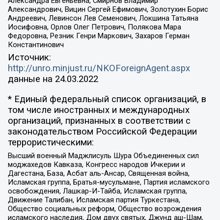
Александра Евгеньевна, Смирнов Владимир
Александрович, Вицин Сергей Ефимович, Золотухин Борис
Андреевич, Левинсон Лев Семенович, Локшина Татьяна
Иосифовна, Орлов Олег Петрович, Полякова Мара
Федоровна, Резник Генри Маркович, Захаров Герман
Константинович
Источник:
http://unro.minjust.ru/NKOForeignAgent.aspx
данные на
24.03.2022
* Единый федеральный список организаций, в
том числе иностранных и международных
организаций, признанных в соответствии с
законодательством Российской Федерации
террористическими:
Высший военный Маджлисуль Шура Объединенных сил
моджахедов Кавказа, Конгресс народов Ичкерии и
Дагестана, База, Асбат аль-Ансар, Священная война,
Исламская группа, Братья-мусульмане, Партия исламского
освобождения, Лашкар-И-Тайба, Исламская группа,
Движение Талибан, Исламская партия Туркестана,
Общество социальных реформ, Общество возрождения
исламского наследия, Дом двух святых, Джунд аш-Шам,