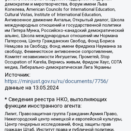
демократии и миротворчества, Форум имени Льва
Копелева, American Councils for International Education,
Cultural Vistas, Institute of International Education,
Антивоенное движение Антальи, Открытый диалог, Школа
международных отношений и государственной политики
им Питера Мунка, Российско-канадский демократический
альянс, Школа международных отношений им Нормана
Патерсона, Центр Гражданских Свобод, Фонд Бориса
Немцова за Свободу, Фонд имени Фридриха Науманна за
свободу, Феминистское антивоенное сопротивление,
Комитет независимости Ингушетии, Прометей, Stop
Occupation of Karelia, Вернись живым, Фридом Хаус, СОТА
медиа, Либерально-демократическая Лига Украины
Источник:
https://minjust.gov.ru/ru/documents/7756/
данные на
13.05.2024
* Сведения реестра НКО, выполняющих
функции иностранного агента:
Лилит, Правозащитная группа Гражданин.Армия.Право,
Нижегородский центр немецкой и европейской культуры,
Центр гендерных исследований, Фонд защиты прав
граждан Штаб, Институт права и публичной политики,