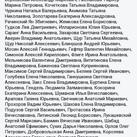
Марина Петровна, Кочеткова Татьяна Владимировна,
Чуркина Наталья Валерьевна, Акимова Татьяна
Николаевна, Золотарева Екатерина Александровна,
Рачинский Ян Збигневич, Жемкова Елена Борисовна,
Гудков Лев Дмитриевич, Илларионова Юлия Юрьевна,
Саранг Анна Васильевна, Захарова Светлана Сергеевна,
Аверин Владимир Анатольевич, Щур Татьяна Михайловна,
Щур Николай Алексеевич, Блинушов Андрей Юрьевич,
Мосин Алексей Геннадьевич, Гефтер Валентин Михайлович,
Симонов Алексей Кириллович, Флиге Ирина Анатольевна,
Мельникова Валентина Дмитриевна, Вититинова Елена
Владимировна, Баженова Светлана Куприяновна,
Максимов Сергей Владимирович, Беляев Сергей Иванович,
Голубева Елена Николаевна, Ганнушкина Светлана
Алексеевна, Закс Елена Владимировна, Буртина Елена
Юрьевна, Гендель Людмила Залмановна, Кокорина
Екатерина Алексеевна, Шуманов Илья Вячеславович,
Арапова Галина Юрьевна, Свечников Анатолий Мариевич,
Прохоров Вадим Юрьевич, Шахова Елена Владимировна,
Подузов Сергей Васильевич, Протасова Ирина
Вячеславовна, Литинский Леонид Борисович, Лукашевский
Сергей Маркович, Бахмин Вячеслав Иванович, Шабад
Анатолий Ефимович, Сухих Дарья Николаевна, Орлов Олег
Петрович, Добровольская Анна Дмитриевна, Королева