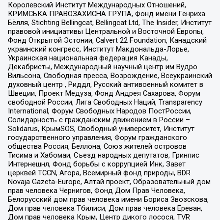
Королевский Институт Международных Отношений,
КРИМСЬКА ПРАВОЗАХИСНА ГРУПА, Фонд имени Генриха
Бёлля, Stichting Bellingcat, Bellingcat Ltd, The Insider, Институт
правовой инициативы Центральной и Восточной Европы,
Фонд Открытой Эстонии, Calvert 22 Foundation, Канадский
украинский конгресс, Институт Макдональда-Лорье,
Украинская национальная федерация Канады,
Декабристы, Международный научный центр им Вудро
Вильсона, Свободная пресса, Возрождение, Всеукраинский
духовный центр , Риддл, Русский антивоенный комитет в
Швеции, Проект Медуза, Фонд Андрея Сахарова, Форум
свободной России, Лига Свободных Наций, Transparеncy
International, Форум Свободных Народов ПостРоссии,
Солидарность с гражданским движением в России –
Solidarus, КрымSOS, Свободный университет, Институт
государственного управления, Форум гражданского
общества Россия, Беллона, Союз жителей островов
Тисима и Хабомаи, Съезд народных депутатов, Гринпис
Интернешнл, Фонд борьбы с коррупцией Инк, Завет
церквей TCCN, Агора, Всемирный фонд природы, BDR
Novaja Gazeta-Europe, Алтай проект, Образовательный дом
прав человека Чернигов, Фонд Дом Прав Человека,
Белорусский дом прав человека имени Бориса Звозскова,
Дом прав человека Тбилиси, Дом прав человека Ереван,
Дом прав человека Крым, Центр дикого лосося, TVR