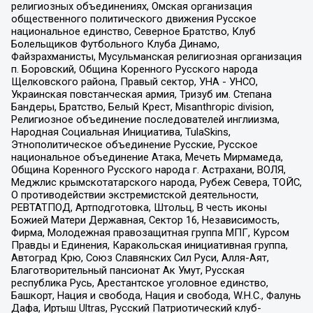
религиозных объединениях, Омская организация
общественного политического движения Русское
национальное единство, Северное Братство, Клуб
Болельщиков Футбольного Клуба Динамо,
Файзрахманисты, Мусульманская религиозная организация
п. Боровский, Община Коренного Русского народа
Щелковского района, Правый сектор, УНА - УНСО,
Украинская повстанческая армия, Тризуб им. Степана
Бандеры, Братство, Белый Крест, Misanthropic division,
Религиозное объединение последователей инглиизма,
Народная Социальная Инициатива, TulaSkins,
Этнополитическое объединение Русские, Русское
национальное объединение Атака, Мечеть Мирмамеда,
Община Коренного Русского народа г. Астрахани, ВОЛЯ,
Меджлис крымскотатарского народа, Рубеж Севера, ТОЙС,
О противодействии экстремистской деятельности,
РЕВТАТПОД, Артподготовка, Штольц, В честь иконы
Божией Матери Державная, Сектор 16, Независимость,
Фирма, Молодежная правозащитная группа МПГ, Курсом
Правды и Единения, Каракольская инициативная группа,
Автоград Крю, Союз Славянских Сил Руси, Алля-Аят,
Благотворительный пансионат Ак Умут, Русская
республика Русь, Арестантское уголовное единство,
Башкорт, Нация и свобода, Нация и свобода, W.H.С., Фалунь
Дафа, Иртыш Ultras, Русский Патриотический клуб-