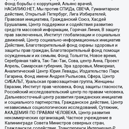
Фонд борьбы с коррупцией, Альянс врачей,
НАСИЛИЮ.НЕТ, Мы против СПИДа, СВЕЧА, Гуманитарное
действие, Открытый Петербург, Лига Избирателей,
Правовая инициатива, Гражданский Союз, Хасдей
Ерушалаим, Центр поддержки и содействия развитию
средств массовой информации, Горячая Линия, В защиту
прав заключенных, Институт глобализации и социальных
движений, Центр социально-информационных инициатив
Действие, Благотворительный фонд охраны здоровья и
защиты прав граждан, Благотворительный фонд помощи
осужденным и их семьям, Фонд Тольятти, Новое время,
Серебряная тайга, Так-Так-Так, Сова, центр Анна, Проект
Апрель, Самарская губерния, Эра здоровья, Мемориал,
Аналитический Центр Юрия Левады, Издательство Парк
Гагарина, Фонд имени Андрея Рылькова, Сфера, Центр
СИБАЛЬТ, Уральская правозащитная группа, Женщины
Евразии, Институт прав человека, Фонд защиты гласности,
Российский исследовательский центр по правам человека,
Дальневосточный центр развития гражданских инициатив
и социального партнерства, Гражданское действие, Центр
независимых социологических исследований, Сутяжник,
АКАДЕМИЯ ПО ПРАВАМ ЧЕЛОВЕКА, Центр развития
некоммерческих организаций, Частное учреждение в
Калининграде Совета Министров северных стран,
Гражданское содействие, Трансперенси Интернешнл-Р,