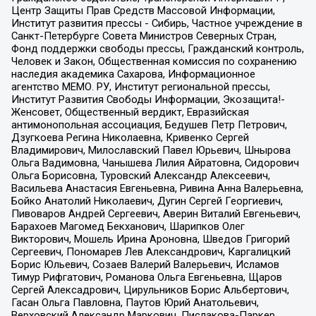
Центр Защиты Прав Средств Массовой Информации,
Институт развития прессы - Сибирь, Частное учреждение в
Санкт-Петербурге Совета Министров Северных Стран,
Фонд поддержки свободы прессы, Гражданский контроль,
Человек и Закон, Общественная комиссия по сохранению
наследия академика Сахарова, Информационное
агентство МЕМО. РУ, Институт региональной прессы,
Институт Развития Свободы Информации, Экозащита!-
Женсовет, Общественный вердикт, Евразийская
антимонопольная ассоциация, Бедушев Петр Петрович,
Дзугкоева Регина Николаевна, Кривенко Сергей
Владимирович, Милославский Павел Юрьевич, Шнырова
Ольга Вадимовна, Чанышева Лилия Айратовна, Сидорович
Ольга Борисовна, Туровский Александр Алексеевич,
Васильева Анастасия Евгеньевна, Ривина Анна Валерьевна,
Бойко Анатолий Николаевич, Дугин Сергей Георгиевич,
Пивоваров Андрей Сергеевич, Аверин Виталий Евгеньевич,
Барахоев Магомед Бекханович, Шарипков Олег
Викторович, Мошель Ирина Ароновна, Шведов Григорий
Сергеевич, Пономарев Лев Александрович, Каргалицкий
Борис Юльевич, Созаев Валерий Валерьевич, Исламов
Тимур Рифгатович, Романова Ольга Евгеньевна, Щаров
Сергей Алексадрович, Цирульников Борис Альбертович,
Гасан Ольга Павловна, Паутов Юрий Анатольевич,
Верховский Александр Маркович, Пислакова-Паркер