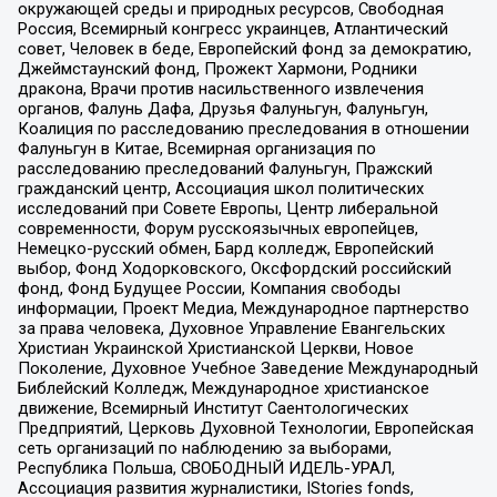
окружающей среды и природных ресурсов, Свободная
Россия, Всемирный конгресс украинцев, Атлантический
совет, Человек в беде, Европейский фонд за демократию,
Джеймстаунский фонд, Прожект Хармони, Родники
дракона, Врачи против насильственного извлечения
органов, Фалунь Дафа, Друзья Фалуньгун, Фалуньгун,
Коалиция по расследованию преследования в отношении
Фалуньгун в Китае, Всемирная организация по
расследованию преследований Фалуньгун, Пражский
гражданский центр, Ассоциация школ политических
исследований при Совете Европы, Центр либеральной
современности, Форум русскоязычных европейцев,
Немецко-русский обмен, Бард колледж, Европейский
выбор, Фонд Ходорковского, Оксфордский российский
фонд, Фонд Будущее России, Компания свободы
информации, Проект Медиа, Международное партнерство
за права человека, Духовное Управление Евангельских
Христиан Украинской Христианской Церкви, Новое
Поколение, Духовное Учебное Заведение Международный
Библейский Колледж, Международное христианское
движение, Всемирный Институт Саентологических
Предприятий, Церковь Духовной Технологии, Европейская
сеть организаций по наблюдению за выборами,
Республика Польша, СВОБОДНЫЙ ИДЕЛЬ-УРАЛ,
Ассоциация развития журналистики, IStories fonds,