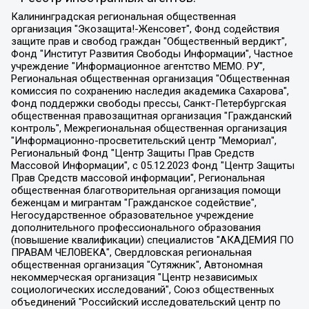
Калининградская региональная общественная организация "Экозащита!-Женсовет", Фонд содействия защите прав и свобод граждан "Общественный вердикт", Фонд "Институт Развития Свободы Информации", Частное учреждение "Информационное агентство МЕМО. РУ", Региональная общественная организация "Общественная комиссия по сохранению наследия академика Сахарова", Фонд поддержки свободы прессы, Санкт-Петербургская общественная правозащитная организация "Гражданский контроль", Межрегиональная общественная организация "Информационно-просветительский центр "Мемориал", Региональный Фонд "Центр Защиты Прав Средств Массовой Информации", с 05.12.2023 Фонд "Центр Защиты Прав Средств массовой информации", Региональная общественная благотворительная организация помощи беженцам и мигрантам "Гражданское содействие", Негосударственное образовательное учреждение дополнительного профессионального образования (повышение квалификации) специалистов "АКАДЕМИЯ ПО ПРАВАМ ЧЕЛОВЕКА", Свердловская региональная общественная организация "Сутяжник", Автономная некоммерческая организация "Центр независимых социологических исследований", Союз общественных объединений "Российский исследовательский центр по правам человека", Региональное общественное учреждение научно-информационный центр "МЕМОРИАЛ", Некоммерческая организация "Фонд защиты гласности", Автономная некоммерческая организация "Институт прав человека", Городская общественная организация "Екатеринбургское общество "МЕМОРИАЛ", Городская общественная организация "Рязанское историко-просветительское и правозащитное общество "Мемориал" (Рязанский Мемориал), Челябинский региональный орган общественной самодеятельности – женское общественное объединение "Женщины Евразии", Челябинский региональный орган общественной самодеятельности "Уральская правозащитная группа", Фонд содействия защите здоровья и социальной справедливости имени Андрея Рылькова, Автономная Некоммерческая Организация "Аналитический Центр Юрия Левады", Автономная некоммерческая организация социальной поддержки населения "Проект Апрель", Региональная общественная организация помощи женщинам и детям, находящимся в кризисной ситуации "Информационно-методический центр "Анна", Фонд содействия развитию массовых коммуникаций и правовому просвещению "Так-так-Так", Фонд содействия устойчивому развитию "Серебряная тайга", Свердловский региональный общественный фонд социальных проектов "Новое время", "Idel.Реалии", Кавказ.Реалии, Крым.Реалии, Телеканал Настоящее Время, Татаро-башкирская служба Радио Свобода (Azatliq Radiosi), Радио Свободная Европа/Радио Свобода (PCE/PC), "Сибирь.Реалии", "Фактограф", Благотворительный фонд помощи осужденным и их семьям, Автономная некоммерческая организация "Институт глобализации и социальных движений", Фонд "В защиту прав заключенных", Частное учреждение "Центр поддержки и содействия развитию средств массовой информации", Пензенский региональный общественный благотворительный фонд "Гражданский союз", "Север.Реалии", Некоммерческая организация Фонд "Правовая инициатива", Общество с ограниченной ответственностью "Радио Свободная Европа/Радио Свобода", Чешское информационное агентство "MEDIUM-ORIENT", Красноярская региональная общественная организация "Мы против СПИДа", Камалягин Денис Николаевич, Маркелов Сергей Евгеньевич, Пономарев Лев Александрович, Савицкая Людмила Алексеевна, Автономная некоммерческая организация "Центр по работе с проблемой насилия "НАСИЛИЮ.НЕТ", Межрегиональный профессиональный союз работников здравоохранения "Альянс врачей", Юридическое лицо, зарегистрированное в Латвийской Республике, SIA "Medusa Project" (регистрационный номер 40103797863, дата регистрации 10.06.2014), Некоммерческая организация "Фонд по борьбе с коррупцией", Автономная некоммерческая организация "Институт права и публичной политики", Баданин Роман Сергеевич, Гликин Максим Александрович, Железнова Мария Михайловна, Лукьянова Юлия Сергеевна, Маетная Елизавета Витальевна, Маняхин Петр Борисович, Чуракова Ольга Владимировна, Ярош Юлия Петровна, Юридическое лицо "The Insider SIA", зарегистрированное в Риге, Латвийская Республика (дата регистрации 26.06.2015), являющееся администратором доменного имени интернет-издания "The Insider SIA", https://theins.ru, Постернак Алексей Евгеньевич, Рубин Михаил Аркадьевич, Анин Роман Александрович, Юридическое лицо Istories fonds, зарегистрированное в Латвийской Республике (регистрационный номер 50008295751, дата регистрации 24.02.2020), Великовский Дмитрий Александрович, Долинина Ирина Николаевна, Мароховская Алеся Алексеевна, Шлейнов Роман Юрьевич, Шмагун Олеся Валентиновна, Общество с ограниченной ответственностью "Альтаир 2021", Общество с ограниченной ответственностью "Вега 2021", Общество с ограниченной ответственностью "Главный редактор 2021", Общество с ограниченной ответственностью "Ромашки монолит", Важенков Артем Валерьевич, Ивановская областная общественная организация "Центр гендерных исследований", Гурман Юрий Альбертович, Медиапроект "ОВД-Инфо", Егоров Владимир Владимирович, Жилинский Владимир Александрович, Общество с ограниченной ответственностью "ЗП", Иванова София Юрьевна, Карезина Инна Павловна, Кильтау Екатерина Викторовна, Петров Алексей Викторович, Пискунов Сергей Евгеньевич, Смирнов Сергей Сергеевич, Тихонов Михаил Сергеевич, Общество с ограниченной ответственностью "ЖУРНАЛИСТ-ИНОСТРАННЫЙ АГЕНТ", Арапова Галина Юрьевна, Вольтская Татьяна Анатольевна, Американская компания "Mason G.E.S. Anonymous Foundation" (США), являющаяся владельцем интернет-издания https://mnews.world/, Компания "Stichting Bellingcat", зарегистрированная в Нидерландах (дата регистрации 11.07.2018), Захаров Андрей Вячеславович, Клепиковская Екатерина Дмитриевна, Общество с ограниченной ответственностью "МЕМО", Перл Роман Александрович, Симонов Евгений Алексеевич, Соловьева Елена Анатольевна, Сотников Даниил Владимирович, Сурначева Елизавета Дмитриевна, Автономная некоммерческая организация по защите прав человека и информированию населения "Якутия – Наше Мнение", Общество с ограниченной ответственностью "Москоу диджитал медиа", с 26.01.2023 Общество с ограниченной ответственностью "Чайка Белые сады", Ветошкина Валерия Валерьевна, Заговора Максим Александрович, Межрегиональное общественное движение "Российская ЛГБТ - сеть", Оленичев Максим Владимирович, Павлов Иван Юрьевич, Скворцова Елена Сергеевна, Общество с ограниченной ответственностью "Как бы инагент", Кочетков Игорь Викторович, Общество с ограниченной ответственностью "Честные выборы", Еланчик Олег Александрович, Общество с ограниченной ответственностью "Нобелевский призыв", Гималова Регина Эмилевна, Григорьев Андрей Валерьевич, Григорьева Алина Александровна, Ассоциация по содействию защите прав призывников, альтернативнослужащих и военнослужащих "Правозащитная группа "Гражданин.Армия.Право", Хисамова Регина Фаритовна, Автономная некоммерческая организация по реализации социально-правовых программ "Лилит", Дальневосточное общественное движение "Маяк", Санкт-Петербургская ЛГБТ-инициативная группа "Выход", Инициативная группа ЛГБТ+ "Реверс", Алексеев Андрей Викторович, Бекбулатова Таисия Львовна, Беляев Иван Михайлович, Владыкина Елена Сергеевна, Гельман Марат Александрович, Никульшина Вероника Юрьевна, Толоконникова Надежда Андреевна, Шендерович Виктор Анатольевич, Общество с ограниченной ответственностью "Данное сообщение", Общество с ограниченной ответственностью Издательский дом "Новая глава", Айнбиндер Александра Александровна, Московский комьюнити-центр для ЛГБТ+инициатив, Благотворительный фонд развития филантропии, Deutsche Welle (Германия, Kurt-Schumacher-Strasse 3, 53113 Bonn), Борзунова Мария Михайловна, Воробьев Виктор Викторович, Голубева Анна Львовна, Константинова Алла Михайловна, Малкова Ирина Владимировна, Мурадов Мурад Абдулгалимович, Осетинская Елизавета Николаевна, Понасенков Евгений Николаевич, Ганапольский Матвей Юрьевич, Киселев Евгений Алексеевич, Борухович Ирина Григорьевна, Дремин Иван Тимофеевич, Дубровский Дмитрий Викторович, Красноярская региональная общественная организация поддержки и развития альтернативных образовательных технологий и межкультурных коммуникаций "ИНТЕРРА", Маяковская Екатерина Алексеевна, Фейгин Марк Захарович, Филимонов Андрей Викторович, Дзугкоева Регина Николаевна, Доброхотов Роман Александрович, Дудь Юрий Александрович, Елкин Сергей Владимирович, Кругликов Кирилл Игоревич, Сабунаева Мария Леонидовна, Семенов Алексей Владимирович, Шаинян Карен Багратович, Шульман Екатерина Михайловна, Асафьев Артур Валерьевич, Вахштайн Виктор Семенович, Венедиктов Алексей Алексеевич, Лушникова Екатерина Евгеньевна, Волков Леонид Михайлович, Невзоров Александр Глебович, Пархоменко Сергей Борисович, Сироткин Ярослав Николаевич, Кара-Мурза Владимир Владимирович, Баранова Наталья Владимировна, Гозман Леонид Яковлевич, Кагарлицкий Борис Юльевич, Климарев Михаил Валерьевич, Милов Владимир Станиславович, Автономная некоммерческая организация Краснодарский центр современного искусства "Типография", Моргенштерн Алишер Тагирович, Соболь Любовь Эдуардовна, Общество с ограниченной ответственностью "ЛИЗА НОРМ", Каспаров Гарри Кимович, Ходорковский Михаил Борисович, Общество с ограниченной ответственностью "Апрельские тезисы", Данилович Ирина Брониславовна, Кашин Олег Владимирович, Петров Николай Владимирович, Пивоваров Алексей Владимирович, Соколов Михаил Владимирович, Цветкова Юлия Владимировна, Чичваркин Евгений Александрович, Комитет против пыток/Команда против пыток, Общество с ограниченной ответственностью "Первый научный", Общество с ограниченной ответственностью "Вертолет и ко", Белоцерковская Вероника Борисовна, Кац Максим Евгеньевич, Лазарева Татьяна Юрьевна, Шаведдинов Руслан Табризович, Яшин Илья Валерьевич, Общество с ограниченной ответственностью "Иноагент ААВ", Алешковский Дмитрий Петрович, Альбац Евгения Марковна, Быков Дмитрий Львович, Галямина Юлия Евгеньевна, Лойко Сергей Леонидович, Мартынов Кирилл Константинович, Медведев Сергей Александрович, Крашенинников Федор Геннадиевич, Гордеева Катерина Вл