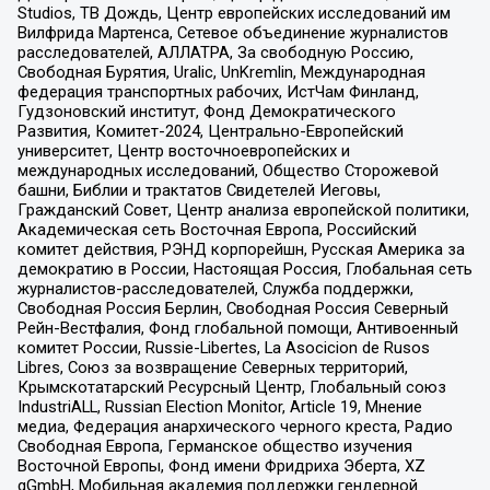
Studios, ТВ Дождь, Центр европейских исследований им
Вилфрида Мартенса, Сетевое объединение журналистов
расследователей, АЛЛАТРА, За свободную Россию,
Свободная Бурятия, Uralic, UnKremlin, Международная
федерация транспортных рабочих, ИстЧам Финланд,
Гудзоновский институт, Фонд Демократического
Развития, Комитет-2024, Центрально-Европейский
университет, Центр восточноевропейских и
международных исследований, Общество Сторожевой
башни, Библии и трактатов Свидетелей Иеговы,
Гражданский Совет, Центр анализа европейской политики,
Академическая сеть Восточная Европа, Российский
комитет действия, РЭНД корпорейшн, Русская Америка за
демократию в России, Настоящая Россия, Глобальная сеть
журналистов-расследователей, Служба поддержки,
Свободная Россия Берлин, Свободная Россия Северный
Рейн-Вестфалия, Фонд глобальной помощи, Антивоенный
комитет России, Russie-Libertes, La Asocicion de Rusos
Libres, Союз за возвращение Северных территорий,
Крымскотатарский Ресурсный Центр, Глобальный союз
IndustriALL, Russian Election Monitor, Article 19, Мнение
медиа, Федерация анархического черного креста, Радио
Свободная Европа, Германское общество изучения
Восточной Европы, Фонд имени Фридриха Эберта, XZ
gGmbH, Мобильная академия поддержки гендерной