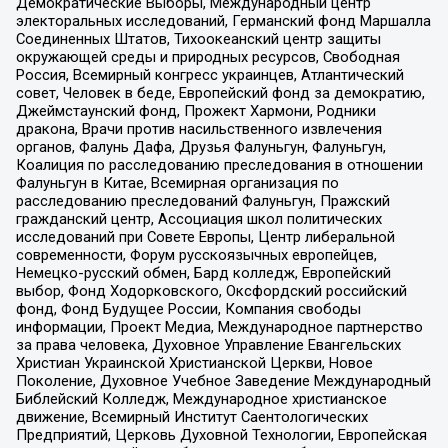
Демократические Выборы, Международный центр
электоральных исследований, Германский фонд Маршалла
Соединенных Штатов, Тихоокеанский центр защиты
окружающей среды и природных ресурсов, Свободная
Россия, Всемирный конгресс украинцев, Атлантический
совет, Человек в беде, Европейский фонд за демократию,
Джеймстаунский фонд, Прожект Хармони, Родники
дракона, Врачи против насильственного извлечения
органов, Фалунь Дафа, Друзья Фалуньгун, Фалуньгун,
Коалиция по расследованию преследования в отношении
Фалуньгун в Китае, Всемирная организация по
расследованию преследований Фалуньгун, Пражский
гражданский центр, Ассоциация школ политических
исследований при Совете Европы, Центр либеральной
современности, Форум русскоязычных европейцев,
Немецко-русский обмен, Бард колледж, Европейский
выбор, Фонд Ходорковского, Оксфордский российский
фонд, Фонд Будущее России, Компания свободы
информации, Проект Медиа, Международное партнерство
за права человека, Духовное Управление Евангельских
Христиан Украинской Христианской Церкви, Новое
Поколение, Духовное Учебное Заведение Международный
Библейский Колледж, Международное христианское
движение, Всемирный Институт Саентологических
Предприятий, Церковь Духовной Технологии, Европейская