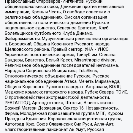
Православных Староверов-Инглингов, Русский
общенациональный союз, Движение против нелегальной
иммиграции, Кровь и Честь, О свободе совести и о
религиозных объединениях, Омская организация
общественного политического движения Русское
национальное единство, Северное Братство, Клуб
Болельщиков Футбольного Клуба Динамо,
Файзрахманисты, Мусульманская религиозная организация
п. Боровский, Община Коренного Русского народа
Щелковского района, Правый сектор, УНА - УНСО,
Украинская повстанческая армия, Тризуб им. Степана
Бандеры, Братство, Белый Крест, Misanthropic division,
Религиозное объединение последователей инглиизма,
Народная Социальная Инициатива, TulaSkins,
Этнополитическое объединение Русские, Русское
национальное объединение Атака, Мечеть Мирмамеда,
Община Коренного Русского народа г. Астрахани, ВОЛЯ,
Меджлис крымскотатарского народа, Рубеж Севера, ТОЙС,
О противодействии экстремистской деятельности,
РЕВТАТПОД, Артподготовка, Штольц, В честь иконы
Божией Матери Державная, Сектор 16, Независимость,
Фирма, Молодежная правозащитная группа МПГ, Курсом
Правды и Единения, Каракольская инициативная группа,
Автоград Крю, Союз Славянских Сил Руси, Алля-Аят,
Благотворительный пансионат Ак Умут, Русская