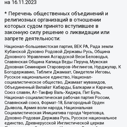
на
16.11.2023
* Перечень общественных объединений и
религиозных организаций в отношении
которых судом принято вступившее в
законную силу решение о ликвидации или
запрете деятельности:
Национал-большевистская партия, ВЕК РА, Рада земли
Кубанской Духовно Родовой Державы Русь, Община
Духовного Управления Асгардской Веси Беловодья,
Славянская Община Капища Веды Перуна, Мужская
Духовная Семинария Староверов-Инглингов, Нурджулар, К
Богодержавию, Таблиги Джамаат, Свидетели Иеговы,
Русское национальное единство, Национал-
социалистическое общество, Джамаат мувахидов,
Объединенный Вилайат Кабарды, Балкарии и Карачая,
Союз славян, Ат-Такфир Валь-Хиджра, Пит Буль,
Национал-социалистическая рабочая партия России,
Славянский союз, Формат-18, Благородный Орден
Дьявола, Армия воли народа, Национальная
Социалистическая Инициатива города Череповца,
Духовно-Родовая Держава Русь, Русское национальное
единство, Древнерусской Инглистической церкви