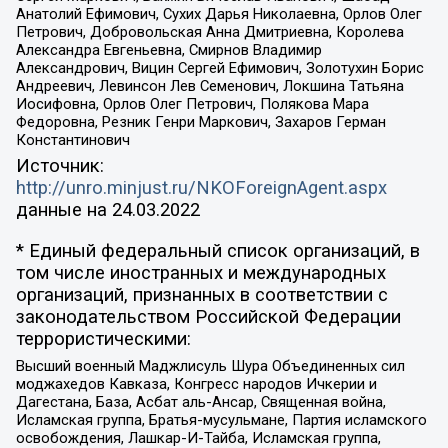
Анатолий Ефимович, Сухих Дарья Николаевна, Орлов Олег
Петрович, Добровольская Анна Дмитриевна, Королева
Александра Евгеньевна, Смирнов Владимир
Александрович, Вицин Сергей Ефимович, Золотухин Борис
Андреевич, Левинсон Лев Семенович, Локшина Татьяна
Иосифовна, Орлов Олег Петрович, Полякова Мара
Федоровна, Резник Генри Маркович, Захаров Герман
Константинович
Источник:
http://unro.minjust.ru/NKOForeignAgent.aspx
данные на
24.03.2022
* Единый федеральный список организаций, в
том числе иностранных и международных
организаций, признанных в соответствии с
законодательством Российской Федерации
террористическими:
Высший военный Маджлисуль Шура Объединенных сил
моджахедов Кавказа, Конгресс народов Ичкерии и
Дагестана, База, Асбат аль-Ансар, Священная война,
Исламская группа, Братья-мусульмане, Партия исламского
освобождения, Лашкар-И-Тайба, Исламская группа,