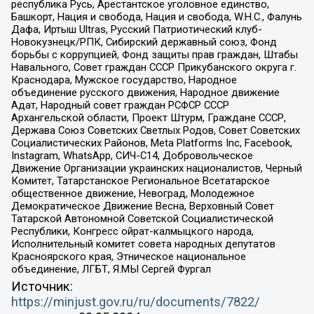
республика Русь, Арестантское уголовное единство,
Башкорт, Нация и свобода, Нация и свобода, W.H.С., Фалунь
Дафа, Иртыш Ultras, Русский Патриотический клуб-
Новокузнецк/РПК, Сибирский державный союз, Фонд
борьбы с коррупцией, Фонд защиты прав граждан, Штабы
Навального, Совет граждан СССР Прикубанского округа г.
Краснодара, Мужское государство, Народное
объединение русского движения, Народное движение
Адат, Народный совет граждан РСФСР СССР
Архангельской области, Проект Штурм, Граждане СССР,
Держава Союз Советских Светлых Родов, Совет Советских
Социалистических Районов, Meta Platforms Inc, Facebook,
Instagram, WhatsApp, СИЧ-С14, Добровольческое
Движение Организации украинских националистов, Черный
Комитет, Татарстанское Региональное Всетатарское
общественное движение, Невоград, Молодежное
Демократическое Движение Весна, Верховный Совет
Татарской Автономной Советской Социалистической
Республики, Конгресс ойрат-калмыцкого народа,
Исполнительный комитет совета народных депутатов
Красноярского края, Этническое национальное
объединение, ЛГБТ, Я.МЫ Сергей Фургал
Источник:
https://minjust.gov.ru/ru/documents/7822/