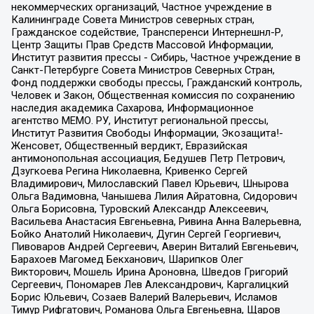
некоммерческих организаций, Частное учреждение в
Калининграде Совета Министров северных стран,
Гражданское содействие, Трансперенси Интернешнл-Р,
Центр Защиты Прав Средств Массовой Информации,
Институт развития прессы - Сибирь, Частное учреждение в
Санкт-Петербурге Совета Министров Северных Стран,
Фонд поддержки свободы прессы, Гражданский контроль,
Человек и Закон, Общественная комиссия по сохранению
наследия академика Сахарова, Информационное
агентство МЕМО. РУ, Институт региональной прессы,
Институт Развития Свободы Информации, Экозащита!-
Женсовет, Общественный вердикт, Евразийская
антимонопольная ассоциация, Бедушев Петр Петрович,
Дзугкоева Регина Николаевна, Кривенко Сергей
Владимирович, Милославский Павел Юрьевич, Шнырова
Ольга Вадимовна, Чанышева Лилия Айратовна, Сидорович
Ольга Борисовна, Туровский Александр Алексеевич,
Васильева Анастасия Евгеньевна, Ривина Анна Валерьевна,
Бойко Анатолий Николаевич, Дугин Сергей Георгиевич,
Пивоваров Андрей Сергеевич, Аверин Виталий Евгеньевич,
Барахоев Магомед Бекханович, Шарипков Олег
Викторович, Мошель Ирина Ароновна, Шведов Григорий
Сергеевич, Пономарев Лев Александрович, Каргалицкий
Борис Юльевич, Созаев Валерий Валерьевич, Исламов
Тимур Рифгатович, Романова Ольга Евгеньевна, Щаров