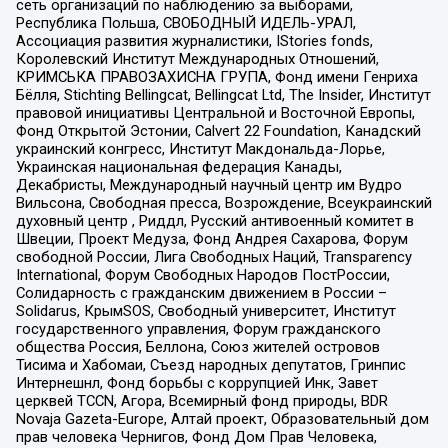
сеть организаций по наблюдению за выборами,
Республика Польша, СВОБОДНЫЙ ИДЕЛЬ-УРАЛ,
Ассоциация развития журналистики, IStories fonds,
Королевский Институт Международных Отношений,
КРИМСЬКА ПРАВОЗАХИСНА ГРУПА, Фонд имени Генриха
Бёлля, Stichting Bellingcat, Bellingcat Ltd, The Insider, Институт
правовой инициативы Центральной и Восточной Европы,
Фонд Открытой Эстонии, Calvert 22 Foundation, Канадский
украинский конгресс, Институт Макдональда-Лорье,
Украинская национальная федерация Канады,
Декабристы, Международный научный центр им Вудро
Вильсона, Свободная пресса, Возрождение, Всеукраинский
духовный центр , Риддл, Русский антивоенный комитет в
Швеции, Проект Медуза, Фонд Андрея Сахарова, Форум
свободной России, Лига Свободных Наций, Transparеncy
International, Форум Свободных Народов ПостРоссии,
Солидарность с гражданским движением в России –
Solidarus, КрымSOS, Свободный университет, Институт
государственного управления, Форум гражданского
общества Россия, Беллона, Союз жителей островов
Тисима и Хабомаи, Съезд народных депутатов, Гринпис
Интернешнл, Фонд борьбы с коррупцией Инк, Завет
церквей TCCN, Агора, Всемирный фонд природы, BDR
Novaja Gazeta-Europe, Алтай проект, Образовательный дом
прав человека Чернигов, Фонд Дом Прав Человека,