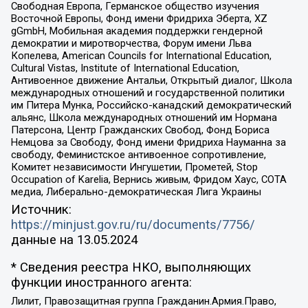
Свободная Европа, Германское общество изучения
Восточной Европы, Фонд имени Фридриха Эберта, XZ
gGmbH, Мобильная академия поддержки гендерной
демократии и миротворчества, Форум имени Льва
Копелева, American Councils for International Education,
Cultural Vistas, Institute of International Education,
Антивоенное движение Антальи, Открытый диалог, Школа
международных отношений и государственной политики
им Питера Мунка, Российско-канадский демократический
альянс, Школа международных отношений им Нормана
Патерсона, Центр Гражданских Свобод, Фонд Бориса
Немцова за Свободу, Фонд имени Фридриха Науманна за
свободу, Феминистское антивоенное сопротивление,
Комитет независимости Ингушетии, Прометей, Stop
Occupation of Karelia, Вернись живым, Фридом Хаус, СОТА
медиа, Либерально-демократическая Лига Украины
Источник:
https://minjust.gov.ru/ru/documents/7756/
данные на
13.05.2024
* Сведения реестра НКО, выполняющих
функции иностранного агента:
Лилит, Правозащитная группа Гражданин.Армия.Право,