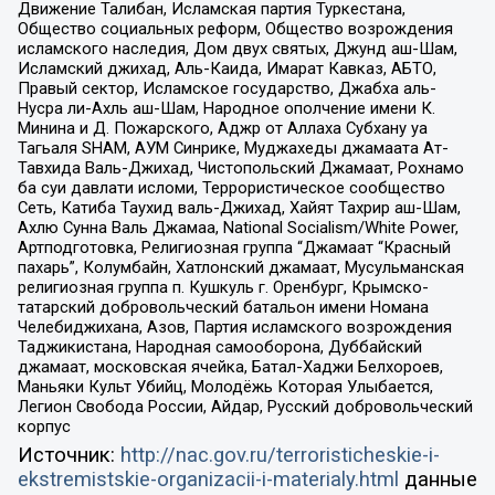
Движение Талибан, Исламская партия Туркестана,
Общество социальных реформ, Общество возрождения
исламского наследия, Дом двух святых, Джунд аш-Шам,
Исламский джихад, Аль-Каида, Имарат Кавказ, АБТО,
Правый сектор, Исламское государство, Джабха аль-
Нусра ли-Ахль аш-Шам, Народное ополчение имени К.
Минина и Д. Пожарского, Аджр от Аллаха Субхану уа
Тагьаля SHAM, АУМ Синрике, Муджахеды джамаата Ат-
Тавхида Валь-Джихад, Чистопольский Джамаат, Рохнамо
ба суи давлати исломи, Террористическое сообщество
Сеть, Катиба Таухид валь-Джихад, Хайят Тахрир аш-Шам,
Ахлю Сунна Валь Джамаа, National Socialism/White Power,
Артподготовка, Религиозная группа “Джамаат “Красный
пахарь”, Колумбайн, Хатлонский джамаат, Мусульманская
религиозная группа п. Кушкуль г. Оренбург, Крымско-
татарский добровольческий батальон имени Номана
Челебиджихана, Азов, Партия исламского возрождения
Таджикистана, Народная самооборона, Дуббайский
джамаат, московская ячейка, Батал-Хаджи Белхороев,
Маньяки Культ Убийц, Молодёжь Которая Улыбается,
Легион Свобода России, Айдар, Русский добровольческий
корпус
Источник:
http://nac.gov.ru/terroristicheskie-i-
ekstremistskie-organizacii-i-materialy.html
данные