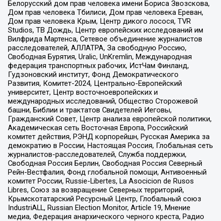
Белорусский дом прав человека имени Бориса Звозскова,
Дом прав человека Тбилиси, Дом прав человека Ереван,
Дом прав человека Крым, Центр дикого лосося, TVR
Studios, ТВ Дождь, Центр европейских исследований им
Вилфрида Мартенса, Сетевое объединение журналистов
расследователей, АЛЛАТРА, За свободную Россию,
Свободная Бурятия, Uralic, UnKremlin, Международная
федерация транспортных рабочих, ИстЧам Финланд,
Гудзоновский институт, Фонд Демократического
Развития, Комитет-2024, Центрально-Европейский
университет, Центр восточноевропейских и
международных исследований, Общество Сторожевой
башни, Библии и трактатов Свидетелей Иеговы,
Гражданский Совет, Центр анализа европейской политики,
Академическая сеть Восточная Европа, Российский
комитет действия, РЭНД корпорейшн, Русская Америка за
демократию в России, Настоящая Россия, Глобальная сеть
журналистов-расследователей, Служба поддержки,
Свободная Россия Берлин, Свободная Россия Северный
Рейн-Вестфалия, Фонд глобальной помощи, Антивоенный
комитет России, Russie-Libertes, La Asocicion de Rusos
Libres, Союз за возвращение Северных территорий,
Крымскотатарский Ресурсный Центр, Глобальный союз
IndustriALL, Russian Election Monitor, Article 19, Мнение
медиа, Федерация анархического черного креста, Радио