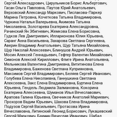
Сергей Алексадрович, Цирульников Борис Альбертович,
Гасан Ольга Павловна, Паутов Юрий Анатольевич,
Верховский Александр Маркович, Пислакова-Паркер
Марина Петровна, Кочеткова Татьяна Владимировна,
Чуркина Наталья Валерьевна, Акимова Татьяна
Николаевна, Золотарева Екатерина Александровна,
Рачинский Ян Збигневич, Жемкова Елена Борисовна,
Гудков Лев Дмитриевич, Илларионова Юлия Юрьевна,
Саранг Анна Васильевна, Захарова Светлана Сергеевна,
Аверин Владимир Анатольевич, Щур Татьяна Михайловна,
Щур Николай Алексеевич, Блинушов Андрей Юрьевич,
Мосин Алексей Геннадьевич, Гефтер Валентин Михайлович,
Симонов Алексей Кириллович, Флиге Ирина Анатольевна,
Мельникова Валентина Дмитриевна, Вититинова Елена
Владимировна, Баженова Светлана Куприяновна,
Максимов Сергей Владимирович, Беляев Сергей Иванович,
Голубева Елена Николаевна, Ганнушкина Светлана
Алексеевна, Закс Елена Владимировна, Буртина Елена
Юрьевна, Гендель Людмила Залмановна, Кокорина
Екатерина Алексеевна, Шуманов Илья Вячеславович,
Арапова Галина Юрьевна, Свечников Анатолий Мариевич,
Прохоров Вадим Юрьевич, Шахова Елена Владимировна,
Подузов Сергей Васильевич, Протасова Ирина
Вячеславовна, Литинский Леонид Борисович, Лукашевский
Сергей Маркович, Бахмин Вячеслав Иванович, Шабад