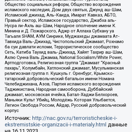
Общество социальных реформ, Общество возрождения
исламского наследия, Дом двух святых, Джунд аш-Шам,
Исламский джихад, Аль-Каида, Имарат Кавказ, АБТО,
Правый сектор, Исламское государство, Джабха аль-
Нусра ли-Ахль аш-Шам, Народное ополчение имени К.
Минина и Д. Пожарского, Аджр от Аллаха Субхану уа
Тагьаля SHAM, АУМ Синрике, Муджахеды джамаата Ат-
Тавхида Валь-Джихад, Чистопольский Джамаат, Рохнамо
ба суи давлати исломи, Террористическое сообщество
Сеть, Катиба Таухид валь-Джихад, Хайят Тахрир аш-Шам,
Ахлю Сунна Валь Джамаа, National Socialism/White Power,
Артподготовка, Религиозная группа “Джамаат “Красный
пахарь”, Колумбайн, Хатлонский джамаат, Мусульманская
религиозная группа п. Кушкуль г. Оренбург, Крымско-
татарский добровольческий батальон имени Номана
Челебиджихана, Азов, Партия исламского возрождения
Таджикистана, Народная самооборона, Дуббайский
джамаат, московская ячейка, Батал-Хаджи Белхороев,
Маньяки Культ Убийц, Молодёжь Которая Улыбается,
Легион Свобода России, Айдар, Русский добровольческий
корпус
Источник:
http://nac.gov.ru/terroristicheskie-i-
ekstremistskie-organizacii-i-materialy.html
данные
на
16.11.2023