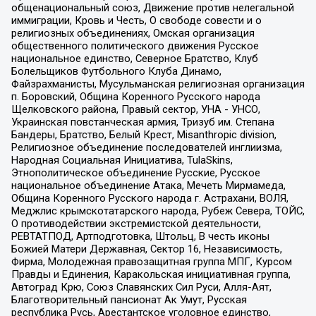
общенациональный союз, Движение против нелегальной
иммиграции, Кровь и Честь, О свободе совести и о
религиозных объединениях, Омская организация
общественного политического движения Русское
национальное единство, Северное Братство, Клуб
Болельщиков Футбольного Клуба Динамо,
Файзрахманисты, Мусульманская религиозная организация
п. Боровский, Община Коренного Русского народа
Щелковского района, Правый сектор, УНА - УНСО,
Украинская повстанческая армия, Тризуб им. Степана
Бандеры, Братство, Белый Крест, Misanthropic division,
Религиозное объединение последователей инглиизма,
Народная Социальная Инициатива, TulaSkins,
Этнополитическое объединение Русские, Русское
национальное объединение Атака, Мечеть Мирмамеда,
Община Коренного Русского народа г. Астрахани, ВОЛЯ,
Меджлис крымскотатарского народа, Рубеж Севера, ТОЙС,
О противодействии экстремистской деятельности,
РЕВТАТПОД, Артподготовка, Штольц, В честь иконы
Божией Матери Державная, Сектор 16, Независимость,
Фирма, Молодежная правозащитная группа МПГ, Курсом
Правды и Единения, Каракольская инициативная группа,
Автоград Крю, Союз Славянских Сил Руси, Алля-Аят,
Благотворительный пансионат Ак Умут, Русская
республика Русь, Арестантское уголовное единство,