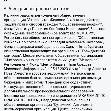
* Реестр иностранных агентов:
Калининградская региональная общественная организация "Экозащита!-Женсовет", Фонд содействия защите прав и свобод граждан "Общественный вердикт", Фонд "Институт Развития Свободы Информации", Частное учреждение "Информационное агентство МЕМО. РУ", Региональная общественная организация "Общественная комиссия по сохранению наследия академика Сахарова", Фонд поддержки свободы прессы, Санкт-Петербургская общественная правозащитная организация "Гражданский контроль", Межрегиональная общественная организация "Информационно-просветительский центр "Мемориал", Региональный Фонд "Центр Защиты Прав Средств Массовой Информации", с 05.12.2023 Фонд "Центр Защиты Прав Средств массовой информации", Региональная общественная благотворительная организация помощи беженцам и мигрантам "Гражданское содействие", Негосударственное образовательное учреждение дополнительного профессионального образования (повышение квалификации) специалистов "АКАДЕМИЯ ПО ПРАВАМ ЧЕЛОВЕКА", Свердловская региональная общественная организация "Сутяжник", Автономная некоммерческая организация "Центр независимых социологических исследований", Союз общественных объединений "Российский исследовательский центр по правам человека", Региональное общественное учреждение научно-информационный центр "МЕМОРИАЛ", Некоммерческая организация "Фонд защиты гласности", Автономная некоммерческая организация "Институт прав человека", Городская общественная организация "Екатеринбургское общество "МЕМОРИАЛ", Городская общественная организация "Рязанское историко-просветительское и правозащитное общество "Мемориал" (Рязанский Мемориал), Челябинский региональный орган общественной самодеятельности – женское общественное объединение "Женщины Евразии", Челябинский региональный орган общественной самодеятельности "Уральская правозащитная группа", Фонд содействия защите здоровья и социальной справедливости имени Андрея Рылькова, Автономная Некоммерческая Организация "Аналитический Центр Юрия Левады", Автономная некоммерческая организация социальной поддержки населения "Проект Апрель", Региональная общественная организация помощи женщинам и детям, находящимся в кризисной ситуации "Информационно-методический центр "Анна", Фонд содействия развитию массовых коммуникаций и правовому просвещению "Так-так-Так", Фонд содействия устойчивому развитию "Серебряная тайга", Свердловский региональный общественный фонд социальных проектов "Новое время", "Idel.Реалии", Кавказ.Реалии, Крым.Реалии, Телеканал Настоящее Время, Татаро-башкирская служба Радио Свобода (Azatliq Radiosi), Радио Свободная Европа/Радио Свобода (PCE/PC), "Сибирь.Реалии", "Фактограф", Благотворительный фонд помощи осужденным и их семьям, Автономная некоммерческая организация "Институт глобализации и социальных движений", Фонд "В защиту прав заключенных", Частное учреждение "Центр поддержки и содействия развитию средств массовой информации", Пензенский региональный общественный благотворительный фонд "Гражданский союз", "Север.Реалии", Некоммерческая организация Фонд "Правовая инициатива", Общество с ограниченной ответственностью "Радио Свободная Европа/Радио Свобода", Чешское информационное агентство "MEDIUM-ORIENT", Красноярская региональная общественная организация "Мы против СПИДа", Камалягин Денис Николаевич, Маркелов Сергей Евгеньевич, Пономарев Лев Александрович, Савицкая Людмила Алексеевна, Автономная некоммерческая организация "Центр по работе с проблемой насилия "НАСИЛИЮ.НЕТ", Межрегиональный профессиональный союз работников здравоохранения "Альянс врачей", Юридическое лицо, зарегистрированное в Латвийской Республике, SIA "Medusa Project" (регистрационный номер 40103797863, дата регистрации 10.06.2014), Некоммерческая организация "Фонд по борьбе с коррупцией", Автономная некоммерческая организация "Институт права и публичной политики", Баданин Роман Сергеевич, Гликин Максим Александрович, Железнова Мария Михайловна, Лукьянова Юлия Сергеевна, Маетная Елизавета Витальевна, Маняхин Петр Борисович, Чуракова Ольга Владимировна, Ярош Юлия Петровна, Юридическое лицо "The Insider SIA", зарегистрированное в Риге, Латвийская Республика (дата регистрации 26.06.2015), являющееся администратором доменного имени интернет-издания "The Insider SIA", https://theins.ru, Постернак Алексей Евгеньевич, Рубин Михаил Аркадьевич, Анин Роман Александрович, Юридическое лицо Istories fonds, зарегистрированное в Латвийской Республике (регистрационный номер 50008295751, дата регистрации 24.02.2020), Великовский Дмитрий Александрович, Долинина Ирина Николаевна, Мароховская Алеся Алексеевна, Шлейнов Роман Юрьевич, Шмагун Олеся Валентиновна, Общество с ограниченной ответственностью "Альтаир 2021", Общество с ограниченной ответственностью "Вега 2021", Общество с ограниченной ответственностью "Главный редактор 2021", Общество с ограниченной ответственностью "Ромашки монолит", Важенков Артем Валерьевич, Ивановская областная общественная организация "Центр гендерных исследований", Гурман Юрий Альбертович, Медиапроект "ОВД-Инфо", Егоров Владимир Владимирович, Жилинский Владимир Александрович, Общество с ограниченной ответственностью "ЗП", Иванова София Юрьевна, Карезина Инна Павловна, Кильтау Екатерина Викторовна, Петров Алексей Викторович, Пискунов Сергей Евгеньевич, Смирнов Сергей Сергеевич, Тихонов Михаил Сергеевич, Общество с ограниченной ответственностью "ЖУРНАЛИСТ-ИНОСТРАННЫЙ АГЕНТ", Арапова Галина Юрьевна, Вольтская Татьяна Анатольевна, Американская компания "Mason G.E.S. Anonymous Foundation" (США), являющаяся владельцем интернет-издания https://mnews.world/, Компания "Stichting Bellingcat", зарегистрированная в Нидерландах (дата регистрации 11.07.2018), Захаров Андрей Вячеславович, Клепиковская Екатерина Дмитриевна, Общество с ограниченной ответственностью "МЕМО", Перл Роман Александрович, Симонов Евгений Алексеевич, Соловьева Елена Анатольевна, Сотников Даниил Владимирович, Сурначева Елизавета Дмитриевна, Автономная некоммерческая организация по защите прав человека и информированию населения "Якутия – Наше Мнение", Общество с ограниченной ответственностью "Москоу диджитал медиа", с 26.01.2023 Общество с ограниченной ответственностью "Чайка Белые сады", Ветошкина Валерия Валерьевна, Заговора Максим Александрович, Межрегиональное общественное движение "Российская ЛГБТ - сеть", Оленичев Максим Владимирович, Павлов Иван Юрьевич, Скворцова Елена Сергеевна, Общество с ограниченной ответственностью "Как бы инагент", Кочетков Игорь Викторович, Общество с ограниченной ответственностью "Честные выборы", Еланчик Олег Александрович, Общество с ограниченной ответственностью "Нобелевский призыв", Гималова Регина Эмилевна, Григорьев Андрей Валерьевич, Григорьева Алина Александровна, Ассоциация по содействию защите прав призывников, альтернативнослужащих и военнослужащих "Правозащитная группа "Гражданин.Армия.Право", Хисамова Регина Фаритовна, Автономная некоммерческая организация по реализации социально-правовых программ "Лилит", Дальневосточное общественное движение "Маяк", Санкт-Петербургская ЛГБТ-инициативная группа "Выход", Инициативная группа ЛГБТ+ "Реверс", Алексеев Андрей Викторович, Бекбулатова Таисия Львовна, Беляев Иван Михайлович, Владыкина Елена Сергеевна, Гельман Марат Александрович, Никульшина Вероника Юрьевна, Толоконникова Надежда Андреевна, Шендерович Виктор Анатольевич, Общество с ограниченной ответственностью "Данное сообщение", Общество с ограниченной ответственностью Издательский дом "Новая глава", Айнбиндер Александра Александровна, Московский комьюнити-центр для ЛГБТ+инициатив, Благотворительный фонд развития филантропии, Deutsche Welle (Германия, Kurt-Schumacher-Strasse 3, 53113 Bonn), Борзунова Мария Михайловна, Воробьев Виктор Викторович, Голубева Анна Львовна, Константинова Алла Михайловна, Малкова Ирина Владимировна, Мурадов Мурад Абдулгалимович, Осетинская Елизавета Николаевна, Понасенков Евгений Николаевич, Ганапольский Матвей Юрьевич, Киселев Евгений Алексеевич, Борухович Ирина Григорьевна, Дремин Иван Тимофеевич, Дубровский Дмитрий Викторович, Красноярская региональная общественная организация поддержки и развития альтернативных образовательных технологий и межкультурных коммуникаций "ИНТЕРРА", Маяковская Екатерина Алексеевна, Фейгин Марк Захарович, Филимонов Андрей Викторович, Дзугкоева Регина Николаевна, Доброхотов Роман Александрович, Дудь Юрий Александрович, Елкин Сергей Владимирович, Кругликов Кирилл Игоревич, Сабунаева Мария Леонидовна, Семенов Алексей Владимирович, Шаинян Карен Багратович, Шульман Екатерина Михайловна, Асафьев Артур Валерьевич, Вахштайн Виктор Семенович, Венедиктов Алексей Алексеевич, Лушникова Екатерина Евгеньевна, Волков Леонид Михайлович, Невзоров Александр Глебович, Пархоменко Сергей Борисович, Сироткин Ярослав Николаевич, Кара-Мурза Владимир Владимирович, Баранова Наталья Владимировна, Гозман Леонид Яковлевич, Кагарлицкий Борис Юльевич, Климарев Михаил Валерьевич, Милов Владимир Станиславович, Автономная некоммерческая организация Краснодарский центр современного искусства "Типография", Моргенштерн Алишер Тагирович, Соболь Любовь Эдуардовна, Общество с ограниченной ответственностью "ЛИЗА НОРМ", Каспаров Гарри Кимович, Ходорковский Михаил Борисович, Общество с ограниченной ответственностью "Апрельские тезисы", Данилович Ирина Брониславовна, Кашин Олег Владимирович, Петров Николай Владимирович, Пивоваров Алексей Владимирович, Соколов Михаил Владимирович, Цветкова Юлия Владимировна, Чичваркин Евгений Александрович, Комитет против пыток/Команда против пыток, Общество с ограниченной ответственностью "Первый научный", Общество с ограниченной ответственностью "Вертолет и ко", Белоцерковская Вероника Борисовна, Кац Максим Евгеньевич, Лазарева Татьяна Юрьевна, Шаведдинов Руслан Табризович, Яшин Илья Валерьевич, Общество с ограниченной ответственностью "Иноагент ААВ", Алешковский Дмитрий Петрович, Альбац Евгения Марковна, Быков Дмитрий Львович, Галямина Юлия Евгеньевна, Лойко Сергей Леонидович, Мартынов Кирилл Константинович, Медведев Сергей Александрович, Крашенинников Федор Геннадиевич, Гордеева Катерина Вл