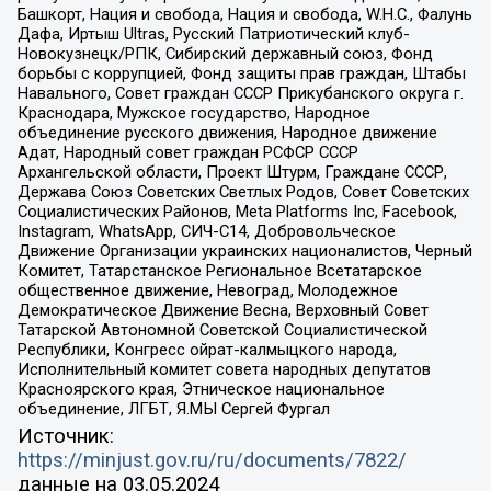
Башкорт, Нация и свобода, Нация и свобода, W.H.С., Фалунь
Дафа, Иртыш Ultras, Русский Патриотический клуб-
Новокузнецк/РПК, Сибирский державный союз, Фонд
борьбы с коррупцией, Фонд защиты прав граждан, Штабы
Навального, Совет граждан СССР Прикубанского округа г.
Краснодара, Мужское государство, Народное
объединение русского движения, Народное движение
Адат, Народный совет граждан РСФСР СССР
Архангельской области, Проект Штурм, Граждане СССР,
Держава Союз Советских Светлых Родов, Совет Советских
Социалистических Районов, Meta Platforms Inc, Facebook,
Instagram, WhatsApp, СИЧ-С14, Добровольческое
Движение Организации украинских националистов, Черный
Комитет, Татарстанское Региональное Всетатарское
общественное движение, Невоград, Молодежное
Демократическое Движение Весна, Верховный Совет
Татарской Автономной Советской Социалистической
Республики, Конгресс ойрат-калмыцкого народа,
Исполнительный комитет совета народных депутатов
Красноярского края, Этническое национальное
объединение, ЛГБТ, Я.МЫ Сергей Фургал
Источник:
https://minjust.gov.ru/ru/documents/7822/
данные на
03.05.2024