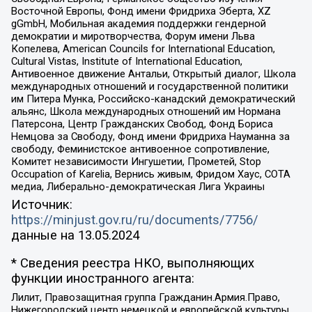
Восточной Европы, Фонд имени Фридриха Эберта, XZ
gGmbH, Мобильная академия поддержки гендерной
демократии и миротворчества, Форум имени Льва
Копелева, American Councils for International Education,
Cultural Vistas, Institute of International Education,
Антивоенное движение Антальи, Открытый диалог, Школа
международных отношений и государственной политики
им Питера Мунка, Российско-канадский демократический
альянс, Школа международных отношений им Нормана
Патерсона, Центр Гражданских Свобод, Фонд Бориса
Немцова за Свободу, Фонд имени Фридриха Науманна за
свободу, Феминистское антивоенное сопротивление,
Комитет независимости Ингушетии, Прометей, Stop
Occupation of Karelia, Вернись живым, Фридом Хаус, СОТА
медиа, Либерально-демократическая Лига Украины
Источник:
https://minjust.gov.ru/ru/documents/7756/
данные на
13.05.2024
* Сведения реестра НКО, выполняющих
функции иностранного агента:
Лилит, Правозащитная группа Гражданин.Армия.Право,
Нижегородский центр немецкой и европейской культуры,