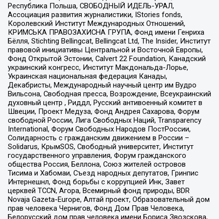
Республика Польша, СВОБОДНЫЙ ИДЕЛЬ-УРАЛ,
Ассоциация развития журналистики, IStories fonds,
Королевский Институт Международных Отношений,
КРИМСЬКА ПРАВОЗАХИСНА ГРУПА, Фонд имени Генриха
Бёлля, Stichting Bellingcat, Bellingcat Ltd, The Insider, Институт
правовой инициативы Центральной и Восточной Европы,
Фонд Открытой Эстонии, Calvert 22 Foundation, Канадский
украинский конгресс, Институт Макдональда-Лорье,
Украинская национальная федерация Канады,
Декабристы, Международный научный центр им Вудро
Вильсона, Свободная пресса, Возрождение, Всеукраинский
духовный центр , Риддл, Русский антивоенный комитет в
Швеции, Проект Медуза, Фонд Андрея Сахарова, Форум
свободной России, Лига Свободных Наций, Transparеncy
International, Форум Свободных Народов ПостРоссии,
Солидарность с гражданским движением в России –
Solidarus, КрымSOS, Свободный университет, Институт
государственного управления, Форум гражданского
общества Россия, Беллона, Союз жителей островов
Тисима и Хабомаи, Съезд народных депутатов, Гринпис
Интернешнл, Фонд борьбы с коррупцией Инк, Завет
церквей TCCN, Агора, Всемирный фонд природы, BDR
Novaja Gazeta-Europe, Алтай проект, Образовательный дом
прав человека Чернигов, Фонд Дом Прав Человека,
Белорусский дом прав человека имени Бориса Звозскова,