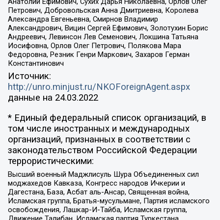
Анатолий Ефимович, Сухих Дарья Николаевна, Орлов Олег
Петрович, Добровольская Анна Дмитриевна, Королева
Александра Евгеньевна, Смирнов Владимир
Александрович, Вицин Сергей Ефимович, Золотухин Борис
Андреевич, Левинсон Лев Семенович, Локшина Татьяна
Иосифовна, Орлов Олег Петрович, Полякова Мара
Федоровна, Резник Генри Маркович, Захаров Герман
Константинович
Источник:
http://unro.minjust.ru/NKOForeignAgent.aspx
данные на
24.03.2022
* Единый федеральный список организаций, в
том числе иностранных и международных
организаций, признанных в соответствии с
законодательством Российской Федерации
террористическими:
Высший военный Маджлисуль Шура Объединенных сил
моджахедов Кавказа, Конгресс народов Ичкерии и
Дагестана, База, Асбат аль-Ансар, Священная война,
Исламская группа, Братья-мусульмане, Партия исламского
освобождения, Лашкар-И-Тайба, Исламская группа,
Движение Талибан, Исламская партия Туркестана,