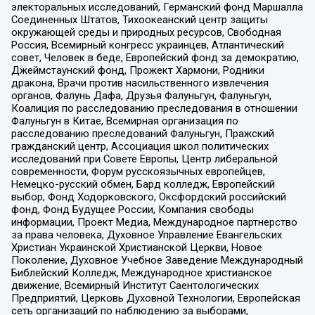
электоральных исследований, Германский фонд Маршалла
Соединенных Штатов, Тихоокеанский центр защиты
окружающей среды и природных ресурсов, Свободная
Россия, Всемирный конгресс украинцев, Атлантический
совет, Человек в беде, Европейский фонд за демократию,
Джеймстаунский фонд, Прожект Хармони, Родники
дракона, Врачи против насильственного извлечения
органов, Фалунь Дафа, Друзья Фалуньгун, Фалуньгун,
Коалиция по расследованию преследования в отношении
Фалуньгун в Китае, Всемирная организация по
расследованию преследований Фалуньгун, Пражский
гражданский центр, Ассоциация школ политических
исследований при Совете Европы, Центр либеральной
современности, Форум русскоязычных европейцев,
Немецко-русский обмен, Бард колледж, Европейский
выбор, Фонд Ходорковского, Оксфордский российский
фонд, Фонд Будущее России, Компания свободы
информации, Проект Медиа, Международное партнерство
за права человека, Духовное Управление Евангельских
Христиан Украинской Христианской Церкви, Новое
Поколение, Духовное Учебное Заведение Международный
Библейский Колледж, Международное христианское
движение, Всемирный Институт Саентологических
Предприятий, Церковь Духовной Технологии, Европейская
сеть организаций по наблюдению за выборами,