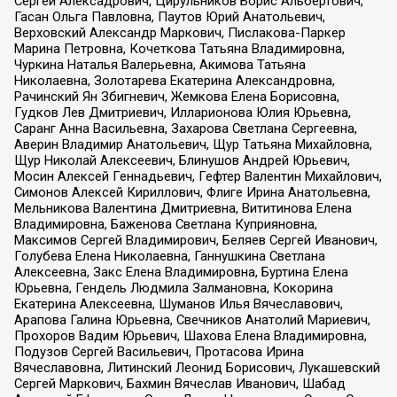
Сергей Алексадрович, Цирульников Борис Альбертович,
Гасан Ольга Павловна, Паутов Юрий Анатольевич,
Верховский Александр Маркович, Пислакова-Паркер
Марина Петровна, Кочеткова Татьяна Владимировна,
Чуркина Наталья Валерьевна, Акимова Татьяна
Николаевна, Золотарева Екатерина Александровна,
Рачинский Ян Збигневич, Жемкова Елена Борисовна,
Гудков Лев Дмитриевич, Илларионова Юлия Юрьевна,
Саранг Анна Васильевна, Захарова Светлана Сергеевна,
Аверин Владимир Анатольевич, Щур Татьяна Михайловна,
Щур Николай Алексеевич, Блинушов Андрей Юрьевич,
Мосин Алексей Геннадьевич, Гефтер Валентин Михайлович,
Симонов Алексей Кириллович, Флиге Ирина Анатольевна,
Мельникова Валентина Дмитриевна, Вититинова Елена
Владимировна, Баженова Светлана Куприяновна,
Максимов Сергей Владимирович, Беляев Сергей Иванович,
Голубева Елена Николаевна, Ганнушкина Светлана
Алексеевна, Закс Елена Владимировна, Буртина Елена
Юрьевна, Гендель Людмила Залмановна, Кокорина
Екатерина Алексеевна, Шуманов Илья Вячеславович,
Арапова Галина Юрьевна, Свечников Анатолий Мариевич,
Прохоров Вадим Юрьевич, Шахова Елена Владимировна,
Подузов Сергей Васильевич, Протасова Ирина
Вячеславовна, Литинский Леонид Борисович, Лукашевский
Сергей Маркович, Бахмин Вячеслав Иванович, Шабад