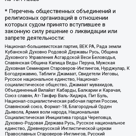
* Перечень общественных объединений и
религиозных организаций в отношении
которых судом принято вступившее в
законную силу решение о ликвидации или
запрете деятельности:
Национал-большевистская партия, ВЕК РА, Рада земли
Кубанской Духовно Родовой Державы Русь, Община
Духовного Управления Асгардской Веси Беловодья,
Славянская Община Капища Веды Перуна, Мужская
Духовная Семинария Староверов-Инглингов, Нурджулар, К
Богодержавию, Таблиги Джамаат, Свидетели Иеговы,
Русское национальное единство, Национал-
социалистическое общество, Джамаат мувахидов,
Объединенный Вилайат Кабарды, Балкарии и Карачая,
Союз славян, Ат-Такфир Валь-Хиджра, Пит Буль,
Национал-социалистическая рабочая партия России,
Славянский союз, Формат-18, Благородный Орден
Дьявола, Армия воли народа, Национальная
Социалистическая Инициатива города Череповца,
Духовно-Родовая Держава Русь, Русское национальное
единство, Древнерусской Инглистической церкви
Православных Староверов-Инглингов, Русский