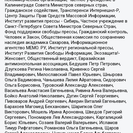
Калининграде Совета Министров северных стран,
Гражданское содействие, Трансперенси Интернешнл-Р,
Центр Защиты Прав Средств Массовой Информации,
Институт развития прессы - Сибирь, Частное учреждение в
Санкт-Петербурге Совета Министров Северных Стран,
Фонд поддержки свободы прессы, Гражданский контроль,
Человек и Закон, Общественная комиссия по сохранению
наследия академика Сахарова, Информационное
агентство МЕМО. РУ, Институт региональной прессы,
Институт Развития Свободы Информации, Экозащита!-
Женсовет, Общественный вердикт, Евразийская
антимонопольная ассоциация, Бедушев Петр Петрович,
Дзугкоева Регина Николаевна, Кривенко Сергей
Владимирович, Милославский Павел Юрьевич, Шнырова
Ольга Вадимовна, Чанышева Лилия Айратовна, Сидорович
Ольга Борисовна, Туровский Александр Алексеевич,
Васильева Анастасия Евгеньевна, Ривина Анна Валерьевна,
Бойко Анатолий Николаевич, Дугин Сергей Георгиевич,
Пивоваров Андрей Сергеевич, Аверин Виталий Евгеньевич,
Барахоев Магомед Бекханович, Шарипков Олег
Викторович, Мошель Ирина Ароновна, Шведов Григорий
Сергеевич, Пономарев Лев Александрович, Каргалицкий
Борис Юльевич, Созаев Валерий Валерьевич, Исламов
Тимур Рифгатович, Романова Ольга Евгеньевна, Щаров