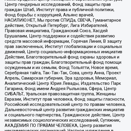
Центр гендерных исследований, Фонд защиты прав
граждан Штаб, Институт права и публичной политики,
Фонд борьбы с коррупцией, Альянс врачей,
НАСИЛИЮ.НЕТ, Мы против СПИДа, СВЕЧА, Гуманитарное
действие, Открытый Петербург, Лига Избирателей,
Правовая инициатива, Гражданский Союз, Хасдей
Ерушалаим, Центр поддержки и содействия развитию
средств массовой информации, Горячая Линия, В защиту
прав заключенных, Институт глобализации и социальных
движений, Центр социально-информационных инициатив
Действие, Благотворительный фонд охраны здоровья и
защиты прав граждан, Благотворительный фонд помощи
осужденным и их семьям, Фонд Тольятти, Новое время,
Серебряная тайга, Так-Так-Так, Сова, центр Анна, Проект
Апрель, Самарская губерния, Эра здоровья, Мемориал,
Аналитический Центр Юрия Левады, Издательство Парк
Гагарина, Фонд имени Андрея Рылькова, Сфера, Центр
СИБАЛЬТ, Уральская правозащитная группа, Женщины
Евразии, Институт прав человека, Фонд защиты гласности,
Российский исследовательский центр по правам человека,
Дальневосточный центр развития гражданских инициатив
и социального партнерства, Гражданское действие, Центр
независимых социологических исследований, Сутяжник,
АКАДЕМИЯ ПО ПРАВАМ ЧЕЛОВЕКА, Центр развития
некоммерческих организаций, Частное учреждение в