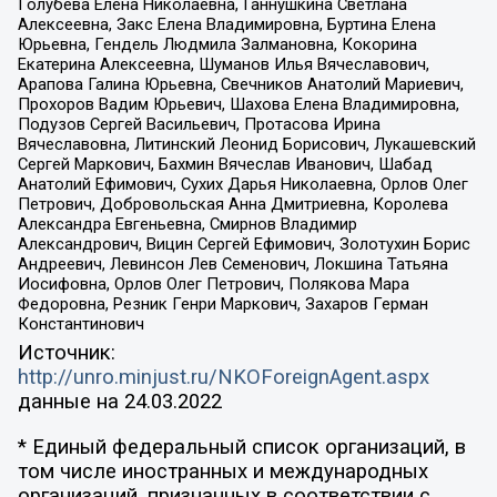
Голубева Елена Николаевна, Ганнушкина Светлана
Алексеевна, Закс Елена Владимировна, Буртина Елена
Юрьевна, Гендель Людмила Залмановна, Кокорина
Екатерина Алексеевна, Шуманов Илья Вячеславович,
Арапова Галина Юрьевна, Свечников Анатолий Мариевич,
Прохоров Вадим Юрьевич, Шахова Елена Владимировна,
Подузов Сергей Васильевич, Протасова Ирина
Вячеславовна, Литинский Леонид Борисович, Лукашевский
Сергей Маркович, Бахмин Вячеслав Иванович, Шабад
Анатолий Ефимович, Сухих Дарья Николаевна, Орлов Олег
Петрович, Добровольская Анна Дмитриевна, Королева
Александра Евгеньевна, Смирнов Владимир
Александрович, Вицин Сергей Ефимович, Золотухин Борис
Андреевич, Левинсон Лев Семенович, Локшина Татьяна
Иосифовна, Орлов Олег Петрович, Полякова Мара
Федоровна, Резник Генри Маркович, Захаров Герман
Константинович
Источник:
http://unro.minjust.ru/NKOForeignAgent.aspx
данные на
24.03.2022
* Единый федеральный список организаций, в
том числе иностранных и международных
организаций, признанных в соответствии с