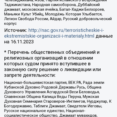
Челебиджихана, Азов, Партия исламского возрождения
Таджикистана, Народная самооборона, Дуббайский
джамаат, московская ячейка, Батал-Хаджи Белхороев,
Маньяки Культ Убийц, Молодёжь Которая Улыбается,
Легион Свобода России, Айдар, Русский добровольческий
корпус
Источник:
http://nac.gov.ru/terroristicheskie-i-
ekstremistskie-organizacii-i-materialy.html
данные
на
16.11.2023
* Перечень общественных объединений и
религиозных организаций в отношении
которых судом принято вступившее в
законную силу решение о ликвидации или
запрете деятельности:
Национал-большевистская партия, ВЕК РА, Рада земли
Кубанской Духовно Родовой Державы Русь, Община
Духовного Управления Асгардской Веси Беловодья,
Славянская Община Капища Веды Перуна, Мужская
Духовная Семинария Староверов-Инглингов, Нурджулар, К
Богодержавию, Таблиги Джамаат, Свидетели Иеговы,
Русское национальное единство, Национал-
социалистическое общество, Джамаат мувахидов,