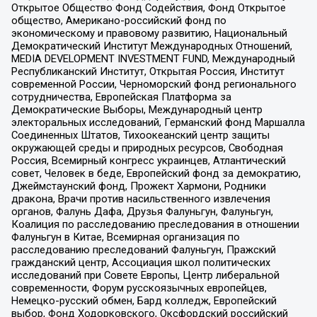
Открытое Общество Фонд Содействия, Фонд Открытое
общество, Американо-российский фонд по
экономическому и правовому развитию, Национальный
Демократический Институт Международных Отношений,
MEDIA DEVELOPMENT INVESTMENT FUND, Международный
Республиканский Институт, Открытая Россия, Институт
современной России, Черноморский фонд регионального
сотрудничества, Европейская Платформа за
Демократические Выборы, Международный центр
электоральных исследований, Германский фонд Маршалла
Соединенных Штатов, Тихоокеанский центр защиты
окружающей среды и природных ресурсов, Свободная
Россия, Всемирный конгресс украинцев, Атлантический
совет, Человек в беде, Европейский фонд за демократию,
Джеймстаунский фонд, Прожект Хармони, Родники
дракона, Врачи против насильственного извлечения
органов, Фалунь Дафа, Друзья Фалуньгун, Фалуньгун,
Коалиция по расследованию преследования в отношении
Фалуньгун в Китае, Всемирная организация по
расследованию преследований Фалуньгун, Пражский
гражданский центр, Ассоциация школ политических
исследований при Совете Европы, Центр либеральной
современности, Форум русскоязычных европейцев,
Немецко-русский обмен, Бард колледж, Европейский
выбор, Фонд Ходорковского, Оксфордский российский