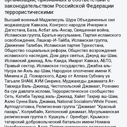
законодательством Российской Федерации
террористическими:
Высший военный Маджлисуль Шура Объединенных сил
моджахедов Кавказа, Конгресс народов Ичкерии и
Дагестана, База, Асбат аль-Ансар, Священная война,
Исламская группа, Братья-мусульмане, Партия исламского
освобождения, Лашкар-И-Тайба, Исламская группа,
Движение Талибан, Исламская партия Туркестана,
Общество социальных реформ, Общество возрождения
исламского наследия, Дом двух святых, Джунд аш-Шам,
Исламский джихад, Аль-Каида, Имарат Кавказ, АБТО,
Правый сектор, Исламское государство, Джабха аль-
Нусра ли-Ахль аш-Шам, Народное ополчение имени К.
Минина и Д. Пожарского, Аджр от Аллаха Субхану уа
Тагьаля SHAM, АУМ Синрике, Муджахеды джамаата Ат-
Тавхида Валь-Джихад, Чистопольский Джамаат, Рохнамо
ба суи давлати исломи, Террористическое сообщество
Сеть, Катиба Таухид валь-Джихад, Хайят Тахрир аш-Шам,
Ахлю Сунна Валь Джамаа, National Socialism/White Power,
Артподготовка, Религиозная группа “Джамаат “Красный
пахарь”, Колумбайн, Хатлонский джамаат, Мусульманская
религиозная группа п. Кушкуль г. Оренбург, Крымско-
татарский добровольческий батальон имени Номана