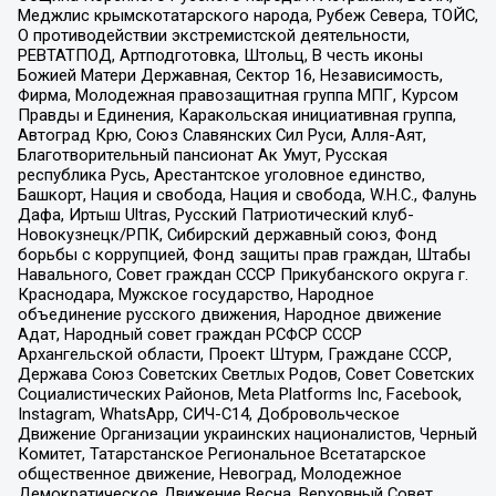
Меджлис крымскотатарского народа, Рубеж Севера, ТОЙС,
О противодействии экстремистской деятельности,
РЕВТАТПОД, Артподготовка, Штольц, В честь иконы
Божией Матери Державная, Сектор 16, Независимость,
Фирма, Молодежная правозащитная группа МПГ, Курсом
Правды и Единения, Каракольская инициативная группа,
Автоград Крю, Союз Славянских Сил Руси, Алля-Аят,
Благотворительный пансионат Ак Умут, Русская
республика Русь, Арестантское уголовное единство,
Башкорт, Нация и свобода, Нация и свобода, W.H.С., Фалунь
Дафа, Иртыш Ultras, Русский Патриотический клуб-
Новокузнецк/РПК, Сибирский державный союз, Фонд
борьбы с коррупцией, Фонд защиты прав граждан, Штабы
Навального, Совет граждан СССР Прикубанского округа г.
Краснодара, Мужское государство, Народное
объединение русского движения, Народное движение
Адат, Народный совет граждан РСФСР СССР
Архангельской области, Проект Штурм, Граждане СССР,
Держава Союз Советских Светлых Родов, Совет Советских
Социалистических Районов, Meta Platforms Inc, Facebook,
Instagram, WhatsApp, СИЧ-С14, Добровольческое
Движение Организации украинских националистов, Черный
Комитет, Татарстанское Региональное Всетатарское
общественное движение, Невоград, Молодежное
Демократическое Движение Весна, Верховный Совет