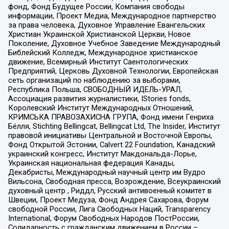
фонд, Фонд Будущее России, Компания свободы
информации, Проект Медиа, Международное партнерство
за права человека, Духовное Управление Евангельских
Христиан Украинской Христианской Церкви, Новое
Поколение, Духовное Учебное Заведение Международный
Библейский Колледж, Международное христианское
движение, Всемирный Институт Саентологических
Предприятий, Церковь Духовной Технологии, Европейская
сеть организаций по наблюдению за выборами,
Республика Польша, СВОБОДНЫЙ ИДЕЛЬ-УРАЛ,
Ассоциация развития журналистики, IStories fonds,
Королевский Институт Международных Отношений,
КРИМСЬКА ПРАВОЗАХИСНА ГРУПА, Фонд имени Генриха
Бёлля, Stichting Bellingcat, Bellingcat Ltd, The Insider, Институт
правовой инициативы Центральной и Восточной Европы,
Фонд Открытой Эстонии, Calvert 22 Foundation, Канадский
украинский конгресс, Институт Макдональда-Лорье,
Украинская национальная федерация Канады,
Декабристы, Международный научный центр им Вудро
Вильсона, Свободная пресса, Возрождение, Всеукраинский
духовный центр , Риддл, Русский антивоенный комитет в
Швеции, Проект Медуза, Фонд Андрея Сахарова, Форум
свободной России, Лига Свободных Наций, Transparеncy
International, Форум Свободных Народов ПостРоссии,
Солидарность с гражданским движением в России –