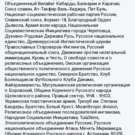
Объединенный Вилайат Кабарды, Балкарии и Карачая,
Союз славян, Ат-Такфир Валь-Хиджра, Пит Буль,
Национал-социалистическая рабочая партия России,
Славянский союз, Формат-18, Благородный Орден
Дьявола, Армия воли народа, Национальная
Социалистическая Инициатива города Череповца,
Духовно-Родовая Держава Русь, Русское национальное
единство, Древнерусской Инглистической церкви
Православных Староверов-Инглингов, Русский
общенациональный союз, Движение против нелегальной
иммиграции, Кровь и Честь, О свободе совести и о
религиозных объединениях, Омская организация
общественного политического движения Русское
национальное единство, Северное Братство, Клуб
Болельщиков Футбольного Клуба Динамо,
Файзрахманисты, Мусульманская религиозная организация
п. Боровский, Община Коренного Русского народа
Щелковского района, Правый сектор, УНА - УНСО,
Украинская повстанческая армия, Тризуб им. Степана
Бандеры, Братство, Белый Крест, Misanthropic division,
Религиозное объединение последователей инглиизма,
Народная Социальная Инициатива, TulaSkins,
Этнополитическое объединение Русские, Русское
национальное объединение Атака, Мечеть Мирмамеда,
Община Коренного Русского народа г. Астрахани, ВОЛЯ,