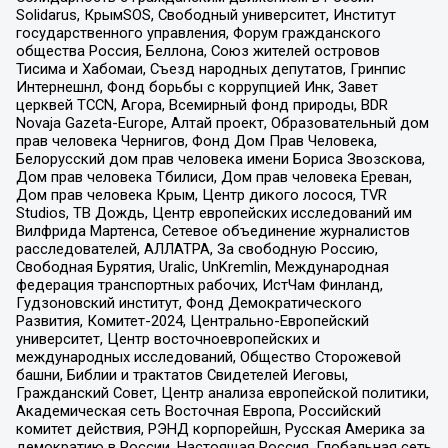
Solidarus, КрымSOS, Свободный университет, Институт
государственного управления, Форум гражданского
общества Россия, Беллона, Союз жителей островов
Тисима и Хабомаи, Съезд народных депутатов, Гринпис
Интернешнл, Фонд борьбы с коррупцией Инк, Завет
церквей TCCN, Агора, Всемирный фонд природы, BDR
Novaja Gazeta-Europe, Алтай проект, Образовательный дом
прав человека Чернигов, Фонд Дом Прав Человека,
Белорусский дом прав человека имени Бориса Звозскова,
Дом прав человека Тбилиси, Дом прав человека Ереван,
Дом прав человека Крым, Центр дикого лосося, TVR
Studios, ТВ Дождь, Центр европейских исследований им
Вилфрида Мартенса, Сетевое объединение журналистов
расследователей, АЛЛАТРА, За свободную Россию,
Свободная Бурятия, Uralic, UnKremlin, Международная
федерация транспортных рабочих, ИстЧам Финланд,
Гудзоновский институт, Фонд Демократического
Развития, Комитет-2024, Центрально-Европейский
университет, Центр восточноевропейских и
международных исследований, Общество Сторожевой
башни, Библии и трактатов Свидетелей Иеговы,
Гражданский Совет, Центр анализа европейской политики,
Академическая сеть Восточная Европа, Российский
комитет действия, РЭНД корпорейшн, Русская Америка за
демократию в России, Настоящая Россия, Глобальная сеть