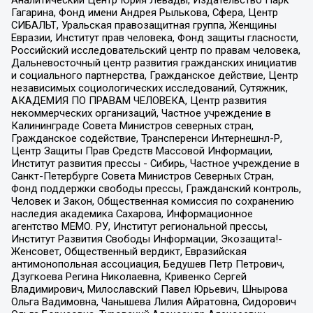
Аналитический Центр Юрия Левады, Издательство Парк
Гагарина, Фонд имени Андрея Рылькова, Сфера, Центр
СИБАЛЬТ, Уральская правозащитная группа, Женщины
Евразии, Институт прав человека, Фонд защиты гласности,
Российский исследовательский центр по правам человека,
Дальневосточный центр развития гражданских инициатив
и социального партнерства, Гражданское действие, Центр
независимых социологических исследований, Сутяжник,
АКАДЕМИЯ ПО ПРАВАМ ЧЕЛОВЕКА, Центр развития
некоммерческих организаций, Частное учреждение в
Калининграде Совета Министров северных стран,
Гражданское содействие, Трансперенси Интернешнл-Р,
Центр Защиты Прав Средств Массовой Информации,
Институт развития прессы - Сибирь, Частное учреждение в
Санкт-Петербурге Совета Министров Северных Стран,
Фонд поддержки свободы прессы, Гражданский контроль,
Человек и Закон, Общественная комиссия по сохранению
наследия академика Сахарова, Информационное
агентство МЕМО. РУ, Институт региональной прессы,
Институт Развития Свободы Информации, Экозащита!-
Женсовет, Общественный вердикт, Евразийская
антимонопольная ассоциация, Бедушев Петр Петрович,
Дзугкоева Регина Николаевна, Кривенко Сергей
Владимирович, Милославский Павел Юрьевич, Шнырова
Ольга Вадимовна, Чанышева Лилия Айратовна, Сидорович