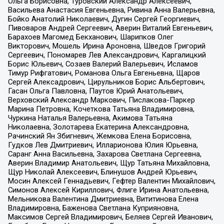
Ольга Борисовна, Туровский Александр Алексеевич,
Васильева Анастасия Евгеньевна, Ривина Анна Валерьевна,
Бойко Анатолий Николаевич, Дугин Сергей Георгиевич,
Пивоваров Андрей Сергеевич, Аверин Виталий Евгеньевич,
Барахоев Магомед Бекханович, Шарипков Олег
Викторович, Мошель Ирина Ароновна, Шведов Григорий
Сергеевич, Пономарев Лев Александрович, Каргалицкий
Борис Юльевич, Созаев Валерий Валерьевич, Исламов
Тимур Рифгатович, Романова Ольга Евгеньевна, Щаров
Сергей Алексадрович, Цирульников Борис Альбертович,
Гасан Ольга Павловна, Паутов Юрий Анатольевич,
Верховский Александр Маркович, Пислакова-Паркер
Марина Петровна, Кочеткова Татьяна Владимировна,
Чуркина Наталья Валерьевна, Акимова Татьяна
Николаевна, Золотарева Екатерина Александровна,
Рачинский Ян Збигневич, Жемкова Елена Борисовна,
Гудков Лев Дмитриевич, Илларионова Юлия Юрьевна,
Саранг Анна Васильевна, Захарова Светлана Сергеевна,
Аверин Владимир Анатольевич, Щур Татьяна Михайловна,
Щур Николай Алексеевич, Блинушов Андрей Юрьевич,
Мосин Алексей Геннадьевич, Гефтер Валентин Михайлович,
Симонов Алексей Кириллович, Флиге Ирина Анатольевна,
Мельникова Валентина Дмитриевна, Вититинова Елена
Владимировна, Баженова Светлана Куприяновна,
Максимов Сергей Владимирович, Беляев Сергей Иванович,