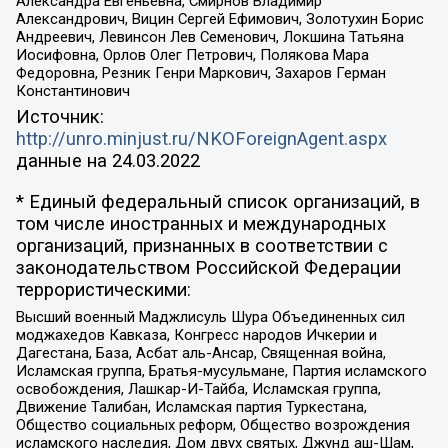
Александра Евгеньевна, Смирнов Владимир
Александрович, Вицин Сергей Ефимович, Золотухин Борис
Андреевич, Левинсон Лев Семенович, Локшина Татьяна
Иосифовна, Орлов Олег Петрович, Полякова Мара
Федоровна, Резник Генри Маркович, Захаров Герман
Константинович
Источник:
http://unro.minjust.ru/NKOForeignAgent.aspx
данные на
24.03.2022
* Единый федеральный список организаций, в
том числе иностранных и международных
организаций, признанных в соответствии с
законодательством Российской Федерации
террористическими:
Высший военный Маджлисуль Шура Объединенных сил
моджахедов Кавказа, Конгресс народов Ичкерии и
Дагестана, База, Асбат аль-Ансар, Священная война,
Исламская группа, Братья-мусульмане, Партия исламского
освобождения, Лашкар-И-Тайба, Исламская группа,
Движение Талибан, Исламская партия Туркестана,
Общество социальных реформ, Общество возрождения
исламского наследия, Дом двух святых, Джунд аш-Шам,