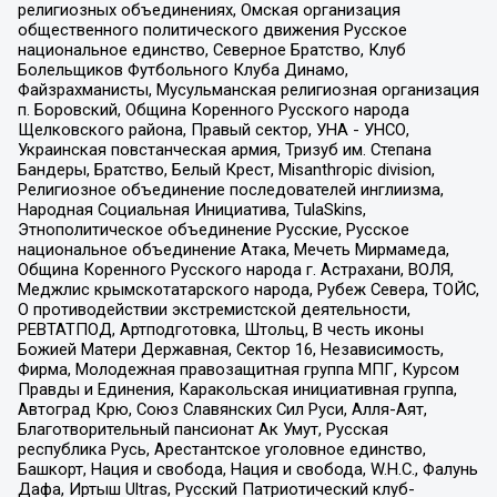
религиозных объединениях, Омская организация
общественного политического движения Русское
национальное единство, Северное Братство, Клуб
Болельщиков Футбольного Клуба Динамо,
Файзрахманисты, Мусульманская религиозная организация
п. Боровский, Община Коренного Русского народа
Щелковского района, Правый сектор, УНА - УНСО,
Украинская повстанческая армия, Тризуб им. Степана
Бандеры, Братство, Белый Крест, Misanthropic division,
Религиозное объединение последователей инглиизма,
Народная Социальная Инициатива, TulaSkins,
Этнополитическое объединение Русские, Русское
национальное объединение Атака, Мечеть Мирмамеда,
Община Коренного Русского народа г. Астрахани, ВОЛЯ,
Меджлис крымскотатарского народа, Рубеж Севера, ТОЙС,
О противодействии экстремистской деятельности,
РЕВТАТПОД, Артподготовка, Штольц, В честь иконы
Божией Матери Державная, Сектор 16, Независимость,
Фирма, Молодежная правозащитная группа МПГ, Курсом
Правды и Единения, Каракольская инициативная группа,
Автоград Крю, Союз Славянских Сил Руси, Алля-Аят,
Благотворительный пансионат Ак Умут, Русская
республика Русь, Арестантское уголовное единство,
Башкорт, Нация и свобода, Нация и свобода, W.H.С., Фалунь
Дафа, Иртыш Ultras, Русский Патриотический клуб-