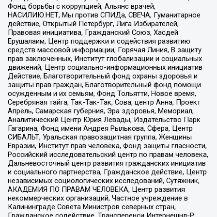
Фонд борьбы с коррупцией, Альянс врачей,
НАСИЛИЮ.НЕТ, Мы против СПИДа, СВЕЧА, Гуманитарное
действие, Открытый Петербург, Лига Избирателей,
Правовая инициатива, Гражданский Союз, Хасдей
Ерушалаим, Центр поддержки и содействия развитию
средств массовой информации, Горячая Линия, В защиту
прав заключенных, Институт глобализации и социальных
движений, Центр социально-информационных инициатив
Действие, Благотворительный фонд охраны здоровья и
защиты прав граждан, Благотворительный фонд помощи
осужденным и их семьям, Фонд Тольятти, Новое время,
Серебряная тайга, Так-Так-Так, Сова, центр Анна, Проект
Апрель, Самарская губерния, Эра здоровья, Мемориал,
Аналитический Центр Юрия Левады, Издательство Парк
Гагарина, Фонд имени Андрея Рылькова, Сфера, Центр
СИБАЛЬТ, Уральская правозащитная группа, Женщины
Евразии, Институт прав человека, Фонд защиты гласности,
Российский исследовательский центр по правам человека,
Дальневосточный центр развития гражданских инициатив
и социального партнерства, Гражданское действие, Центр
независимых социологических исследований, Сутяжник,
АКАДЕМИЯ ПО ПРАВАМ ЧЕЛОВЕКА, Центр развития
некоммерческих организаций, Частное учреждение в
Калининграде Совета Министров северных стран,
Гражданское содействие, Трансперенси Интернешнл-Р,