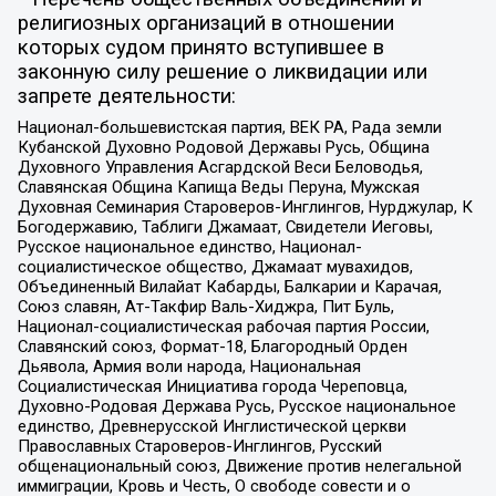
религиозных организаций в отношении
которых судом принято вступившее в
законную силу решение о ликвидации или
запрете деятельности:
Национал-большевистская партия, ВЕК РА, Рада земли
Кубанской Духовно Родовой Державы Русь, Община
Духовного Управления Асгардской Веси Беловодья,
Славянская Община Капища Веды Перуна, Мужская
Духовная Семинария Староверов-Инглингов, Нурджулар, К
Богодержавию, Таблиги Джамаат, Свидетели Иеговы,
Русское национальное единство, Национал-
социалистическое общество, Джамаат мувахидов,
Объединенный Вилайат Кабарды, Балкарии и Карачая,
Союз славян, Ат-Такфир Валь-Хиджра, Пит Буль,
Национал-социалистическая рабочая партия России,
Славянский союз, Формат-18, Благородный Орден
Дьявола, Армия воли народа, Национальная
Социалистическая Инициатива города Череповца,
Духовно-Родовая Держава Русь, Русское национальное
единство, Древнерусской Инглистической церкви
Православных Староверов-Инглингов, Русский
общенациональный союз, Движение против нелегальной
иммиграции, Кровь и Честь, О свободе совести и о