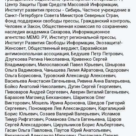
Центр Защиты Прав Средств Массовой Информации,
Институт развития прессы - Сибирь, Частное учреждение в
Санкт-Петербурге Совета Министров Северных Стран,
Фонд поддержки свободы прессы, Гражданский контроль,
Человек и Закон, Общественная комиссия по сохранению
наследия академика Сахарова, Информационное
агентство МЕМО. РУ, Институт региональной прессы,
Институт Развития Свободы Информации, Экозащита!-
Женсовет, Общественный вердикт, Евразийская
антимонопольная ассоциация, Бедушев Петр Петрович,
Дзугкоева Регина Николаевна, Кривенко Сергей
Владимирович, Милославский Павел Юрьевич, Шнырова
Ольга Вадимовна, Чанышева Лилия Айратовна, Сидорович
Ольга Борисовна, Туровский Александр Алексеевич,
Васильева Анастасия Евгеньевна, Ривина Анна Валерьевна,
Бойко Анатолий Николаевич, Дугин Сергей Георгиевич,
Пивоваров Андрей Сергеевич, Аверин Виталий Евгеньевич,
Барахоев Магомед Бекханович, Шарипков Олег
Викторович, Мошель Ирина Ароновна, Шведов Григорий
Сергеевич, Пономарев Лев Александрович, Каргалицкий
Борис Юльевич, Созаев Валерий Валерьевич, Исламов
Тимур Рифгатович, Романова Ольга Евгеньевна, Щаров
Сергей Алексадрович, Цирульников Борис Альбертович,
Гасан Ольга Павловна, Паутов Юрий Анатольевич,
Верховский Александр Маркович, Пислакова-Паркер