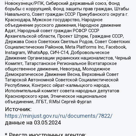
Новокузнецк/РПК, Сибирский державный союз, Фонд
борьбы с коррупцией, Фонд защиты прав граждан, Штабы
Навального, Совет граждан СССР Прикубанского округа г.
Краснодара, Мужское государство, Народное
объединение русского движения, Народное движение
Адат, Народный совет граждан РСФСР СССР
Архангельской области, Проект Штурм, Граждане СССР,
Держава Союз Советских Светлых Родов, Совет Советских
Социалистических Районов, Meta Platforms Inc, Facebook,
Instagram, WhatsApp, СИЧ-С14, Добровольческое
Движение Организации украинских националистов, Черный
Комитет, Татарстанское Региональное Всетатарское
общественное движение, Невоград, Молодежное
Демократическое Движение Весна, Верховный Совет
Татарской Автономной Советской Социалистической
Республики, Конгресс ойрат-калмыцкого народа,
Исполнительный комитет совета народных депутатов
Красноярского края, Этническое национальное
объединение, ЛГБТ, Я.МЫ Сергей Фургал
Источник:
https://minjust.gov.ru/ru/documents/7822/
данные на
03.05.2024
* Реестр иностранных агентов: