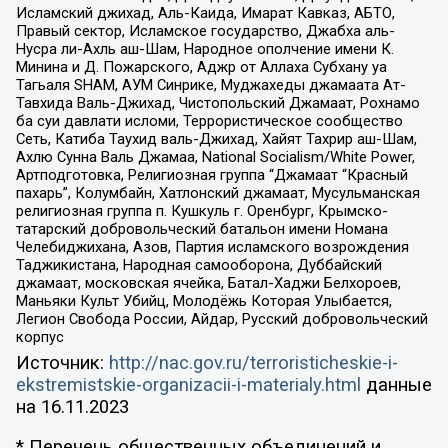
Исламский джихад, Аль-Каида, Имарат Кавказ, АБТО,
Правый сектор, Исламское государство, Джабха аль-
Нусра ли-Ахль аш-Шам, Народное ополчение имени К.
Минина и Д. Пожарского, Аджр от Аллаха Субхану уа
Тагьаля SHAM, АУМ Синрике, Муджахеды джамаата Ат-
Тавхида Валь-Джихад, Чистопольский Джамаат, Рохнамо
ба суи давлати исломи, Террористическое сообщество
Сеть, Катиба Таухид валь-Джихад, Хайят Тахрир аш-Шам,
Ахлю Сунна Валь Джамаа, National Socialism/White Power,
Артподготовка, Религиозная группа “Джамаат “Красный
пахарь”, Колумбайн, Хатлонский джамаат, Мусульманская
религиозная группа п. Кушкуль г. Оренбург, Крымско-
татарский добровольческий батальон имени Номана
Челебиджихана, Азов, Партия исламского возрождения
Таджикистана, Народная самооборона, Дуббайский
джамаат, московская ячейка, Батал-Хаджи Белхороев,
Маньяки Культ Убийц, Молодёжь Которая Улыбается,
Легион Свобода России, Айдар, Русский добровольческий
корпус
Источник:
http://nac.gov.ru/terroristicheskie-i-
ekstremistskie-organizacii-i-materialy.html
данные
на
16.11.2023
* Перечень общественных объединений и