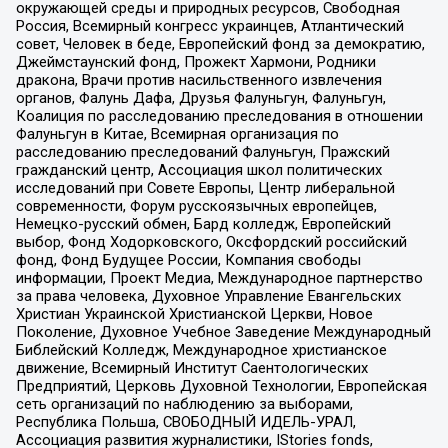
окружающей среды и природных ресурсов, Свободная
Россия, Всемирный конгресс украинцев, Атлантический
совет, Человек в беде, Европейский фонд за демократию,
Джеймстаунский фонд, Прожект Хармони, Родники
дракона, Врачи против насильственного извлечения
органов, Фалунь Дафа, Друзья Фалуньгун, Фалуньгун,
Коалиция по расследованию преследования в отношении
Фалуньгун в Китае, Всемирная организация по
расследованию преследований Фалуньгун, Пражский
гражданский центр, Ассоциация школ политических
исследований при Совете Европы, Центр либеральной
современности, Форум русскоязычных европейцев,
Немецко-русский обмен, Бард колледж, Европейский
выбор, Фонд Ходорковского, Оксфордский российский
фонд, Фонд Будущее России, Компания свободы
информации, Проект Медиа, Международное партнерство
за права человека, Духовное Управление Евангельских
Христиан Украинской Христианской Церкви, Новое
Поколение, Духовное Учебное Заведение Международный
Библейский Колледж, Международное христианское
движение, Всемирный Институт Саентологических
Предприятий, Церковь Духовной Технологии, Европейская
сеть организаций по наблюдению за выборами,
Республика Польша, СВОБОДНЫЙ ИДЕЛЬ-УРАЛ,
Ассоциация развития журналистики, IStories fonds,