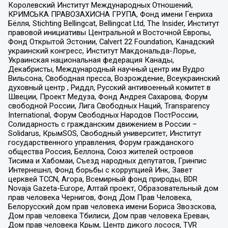
Королевский Институт Международных Отношений,
КРИМСЬКА ПРАВОЗАХИСНА ГРУПА, Фонд имени Генриха
Бёлля, Stichting Bellingcat, Bellingcat Ltd, The Insider, Институт
правовой инициативы Центральной и Восточной Европы,
Фонд Открытой Эстонии, Calvert 22 Foundation, Канадский
украинский конгресс, Институт Макдональда-Лорье,
Украинская национальная федерация Канады,
Декабристы, Международный научный центр им Вудро
Вильсона, Свободная пресса, Возрождение, Всеукраинский
духовный центр , Риддл, Русский антивоенный комитет в
Швеции, Проект Медуза, Фонд Андрея Сахарова, Форум
свободной России, Лига Свободных Наций, Transparеncy
International, Форум Свободных Народов ПостРоссии,
Солидарность с гражданским движением в России –
Solidarus, КрымSOS, Свободный университет, Институт
государственного управления, Форум гражданского
общества Россия, Беллона, Союз жителей островов
Тисима и Хабомаи, Съезд народных депутатов, Гринпис
Интернешнл, Фонд борьбы с коррупцией Инк, Завет
церквей TCCN, Агора, Всемирный фонд природы, BDR
Novaja Gazeta-Europe, Алтай проект, Образовательный дом
прав человека Чернигов, Фонд Дом Прав Человека,
Белорусский дом прав человека имени Бориса Звозскова,
Дом прав человека Тбилиси, Дом прав человека Ереван,
Дом прав человека Крым, Центр дикого лосося, TVR