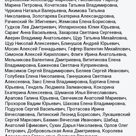
Марина Петровна, Кочеткова Татьяна Владимировна,
Чуркина Наталья Валерьевна, Акимова Татьяна
Николаевна, Золотарева Екатерина Александровна,
Рачинский Ян Збигневич, Жемкова Елена Борисовна,
Гудков Лев Дмитриевич, Илларионова Юлия Юрьевна,
Саранг Анна Васильевна, Захарова Светлана Сергеевна,
Аверин Владимир Анатольевич, Щур Татьяна Михайловна,
Щур Николай Алексеевич, Блинушов Андрей Юрьевич,
Мосин Алексей Геннадьевич, Гефтер Валентин Михайлович,
Симонов Алексей Кириллович, Флиге Ирина Анатольевна,
Мельникова Валентина Дмитриевна, Вититинова Елена
Владимировна, Баженова Светлана Куприяновна,
Максимов Сергей Владимирович, Беляев Сергей Иванович,
Голубева Елена Николаевна, Ганнушкина Светлана
Алексеевна, Закс Елена Владимировна, Буртина Елена
Юрьевна, Гендель Людмила Залмановна, Кокорина
Екатерина Алексеевна, Шуманов Илья Вячеславович,
Арапова Галина Юрьевна, Свечников Анатолий Мариевич,
Прохоров Вадим Юрьевич, Шахова Елена Владимировна,
Подузов Сергей Васильевич, Протасова Ирина
Вячеславовна, Литинский Леонид Борисович, Лукашевский
Сергей Маркович, Бахмин Вячеслав Иванович, Шабад
Анатолий Ефимович, Сухих Дарья Николаевна, Орлов Олег
Петрович, Добровольская Анна Дмитриевна, Королева