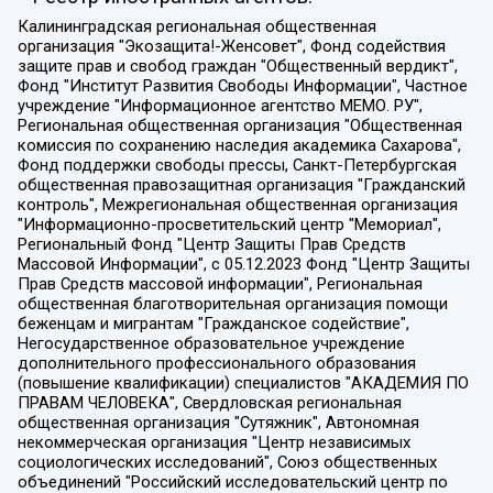
Калининградская региональная общественная организация "Экозащита!-Женсовет", Фонд содействия защите прав и свобод граждан "Общественный вердикт", Фонд "Институт Развития Свободы Информации", Частное учреждение "Информационное агентство МЕМО. РУ", Региональная общественная организация "Общественная комиссия по сохранению наследия академика Сахарова", Фонд поддержки свободы прессы, Санкт-Петербургская общественная правозащитная организация "Гражданский контроль", Межрегиональная общественная организация "Информационно-просветительский центр "Мемориал", Региональный Фонд "Центр Защиты Прав Средств Массовой Информации", с 05.12.2023 Фонд "Центр Защиты Прав Средств массовой информации", Региональная общественная благотворительная организация помощи беженцам и мигрантам "Гражданское содействие", Негосударственное образовательное учреждение дополнительного профессионального образования (повышение квалификации) специалистов "АКАДЕМИЯ ПО ПРАВАМ ЧЕЛОВЕКА", Свердловская региональная общественная организация "Сутяжник", Автономная некоммерческая организация "Центр независимых социологических исследований", Союз общественных объединений "Российский исследовательский центр по правам человека", Региональное общественное учреждение научно-информационный центр "МЕМОРИАЛ", Некоммерческая организация "Фонд защиты гласности", Автономная некоммерческая организация "Институт прав человека", Городская общественная организация "Екатеринбургское общество "МЕМОРИАЛ", Городская общественная организация "Рязанское историко-просветительское и правозащитное общество "Мемориал" (Рязанский Мемориал), Челябинский региональный орган общественной самодеятельности – женское общественное объединение "Женщины Евразии", Челябинский региональный орган общественной самодеятельности "Уральская правозащитная группа", Фонд содействия защите здоровья и социальной справедливости имени Андрея Рылькова, Автономная Некоммерческая Организация "Аналитический Центр Юрия Левады", Автономная некоммерческая организация социальной поддержки населения "Проект Апрель", Региональная общественная организация помощи женщинам и детям, находящимся в кризисной ситуации "Информационно-методический центр "Анна", Фонд содействия развитию массовых коммуникаций и правовому просвещению "Так-так-Так", Фонд содействия устойчивому развитию "Серебряная тайга", Свердловский региональный общественный фонд социальных проектов "Новое время", "Idel.Реалии", Кавказ.Реалии, Крым.Реалии, Телеканал Настоящее Время, Татаро-башкирская служба Радио Свобода (Azatliq Radiosi), Радио Свободная Европа/Радио Свобода (PCE/PC), "Сибирь.Реалии", "Фактограф", Благотворительный фонд помощи осужденным и их семьям, Автономная некоммерческая организация "Институт глобализации и социальных движений", Фонд "В защиту прав заключенных", Частное учреждение "Центр поддержки и содействия развитию средств массовой информации", Пензенский региональный общественный благотворительный фонд "Гражданский союз", "Север.Реалии", Некоммерческая организация Фонд "Правовая инициатива", Общество с ограниченной ответственностью "Радио Свободная Европа/Радио Свобода", Чешское информационное агентство "MEDIUM-ORIENT", Красноярская региональная общественная организация "Мы против СПИДа", Камалягин Денис Николаевич, Маркелов Сергей Евгеньевич, Пономарев Лев Александрович, Савицкая Людмила Алексеевна, Автономная некоммерческая организация "Центр по работе с проблемой насилия "НАСИЛИЮ.НЕТ", Межрегиональный профессиональный союз работников здравоохранения "Альянс врачей", Юридическое лицо, зарегистрированное в Латвийской Республике, SIA "Medusa Project" (регистрационный номер 40103797863, дата регистрации 10.06.2014), Некоммерческая организация "Фонд по борьбе с коррупцией", Автономная некоммерческая организация "Институт права и публичной политики", Баданин Роман Сергеевич, Гликин Максим Александрович, Железнова Мария Михайловна, Лукьянова Юлия Сергеевна, Маетная Елизавета Витальевна, Маняхин Петр Борисович, Чуракова Ольга Владимировна, Ярош Юлия Петровна, Юридическое лицо "The Insider SIA", зарегистрированное в Риге, Латвийская Республика (дата регистрации 26.06.2015), являющееся администратором доменного имени интернет-издания "The Insider SIA", https://theins.ru, Постернак Алексей Евгеньевич, Рубин Михаил Аркадьевич, Анин Роман Александрович, Юридическое лицо Istories fonds, зарегистрированное в Латвийской Республике (регистрационный номер 50008295751, дата регистрации 24.02.2020), Великовский Дмитрий Александрович, Долинина Ирина Николаевна, Мароховская Алеся Алексеевна, Шлейнов Роман Юрьевич, Шмагун Олеся Валентиновна, Общество с ограниченной ответственностью "Альтаир 2021", Общество с ограниченной ответственностью "Вега 2021", Общество с ограниченной ответственностью "Главный редактор 2021", Общество с ограниченной ответственностью "Ромашки монолит", Важенков Артем Валерьевич, Ивановская областная общественная организация "Центр гендерных исследований", Гурман Юрий Альбертович, Медиапроект "ОВД-Инфо", Егоров Владимир Владимирович, Жилинский Владимир Александрович, Общество с ограниченной ответственностью "ЗП", Иванова София Юрьевна, Карезина Инна Павловна, Кильтау Екатерина Викторовна, Петров Алексей Викторович, Пискунов Сергей Евгеньевич, Смирнов Сергей Сергеевич, Тихонов Михаил Сергеевич, Общество с ограниченной ответственностью "ЖУРНАЛИСТ-ИНОСТРАННЫЙ АГЕНТ", Арапова Галина Юрьевна, Вольтская Татьяна Анатольевна, Американская компания "Mason G.E.S. Anonymous Foundation" (США), являющаяся владельцем интернет-издания https://mnews.world/, Компания "Stichting Bellingcat", зарегистрированная в Нидерландах (дата регистрации 11.07.2018), Захаров Андрей Вячеславович, Клепиковская Екатерина Дмитриевна, Общество с ограниченной ответственностью "МЕМО", Перл Роман Александрович, Симонов Евгений Алексеевич, Соловьева Елена Анатольевна, Сотников Даниил Владимирович, Сурначева Елизавета Дмитриевна, Автономная некоммерческая организация по защите прав человека и информированию населения "Якутия – Наше Мнение", Общество с ограниченной ответственностью "Москоу диджитал медиа", с 26.01.2023 Общество с ограниченной ответственностью "Чайка Белые сады", Ветошкина Валерия Валерьевна, Заговора Максим Александрович, Межрегиональное общественное движение "Российская ЛГБТ - сеть", Оленичев Максим Владимирович, Павлов Иван Юрьевич, Скворцова Елена Сергеевна, Общество с ограниченной ответственностью "Как бы инагент", Кочетков Игорь Викторович, Общество с ограниченной ответственностью "Честные выборы", Еланчик Олег Александрович, Общество с ограниченной ответственностью "Нобелевский призыв", Гималова Регина Эмилевна, Григорьев Андрей Валерьевич, Григорьева Алина Александровна, Ассоциация по содействию защите прав призывников, альтернативнослужащих и военнослужащих "Правозащитная группа "Гражданин.Армия.Право", Хисамова Регина Фаритовна, Автономная некоммерческая организация по реализации социально-правовых программ "Лилит", Дальневосточное общественное движение "Маяк", Санкт-Петербургская ЛГБТ-инициативная группа "Выход", Инициативная группа ЛГБТ+ "Реверс", Алексеев Андрей Викторович, Бекбулатова Таисия Львовна, Беляев Иван Михайлович, Владыкина Елена Сергеевна, Гельман Марат Александрович, Никульшина Вероника Юрьевна, Толоконникова Надежда Андреевна, Шендерович Виктор Анатольевич, Общество с ограниченной ответственностью "Данное сообщение", Общество с ограниченной ответственностью Издательский дом "Новая глава", Айнбиндер Александра Александровна, Московский комьюнити-центр для ЛГБТ+инициатив, Благотворительный фонд развития филантропии, Deutsche Welle (Германия, Kurt-Schumacher-Strasse 3, 53113 Bonn), Борзунова Мария Михайловна, Воробьев Виктор Викторович, Голубева Анна Львовна, Константинова Алла Михайловна, Малкова Ирина Владимировна, Мурадов Мурад Абдулгалимович, Осетинская Елизавета Николаевна, Понасенков Евгений Николаевич, Ганапольский Матвей Юрьевич, Киселев Евгений Алексеевич, Борухович Ирина Григорьевна, Дремин Иван Тимофеевич, Дубровский Дмитрий Викторович, Красноярская региональная общественная организация поддержки и развития альтернативных образовательных технологий и межкультурных коммуникаций "ИНТЕРРА", Маяковская Екатерина Алексеевна, Фейгин Марк Захарович, Филимонов Андрей Викторович, Дзугкоева Регина Николаевна, Доброхотов Роман Александрович, Дудь Юрий Александрович, Елкин Сергей Владимирович, Кругликов Кирилл Игоревич, Сабунаева Мария Леонидовна, Семенов Алексей Владимирович, Шаинян Карен Багратович, Шульман Екатерина Михайловна, Асафьев Артур Валерьевич, Вахштайн Виктор Семенович, Венедиктов Алексей Алексеевич, Лушникова Екатерина Евгеньевна, Волков Леонид Михайлович, Невзоров Александр Глебович, Пархоменко Сергей Борисович, Сироткин Ярослав Николаевич, Кара-Мурза Владимир Владимирович, Баранова Наталья Владимировна, Гозман Леонид Яковлевич, Кагарлицкий Борис Юльевич, Климарев Михаил Валерьевич, Милов Владимир Станиславович, Автономная некоммерческая организация Краснодарский центр современного искусства "Типография", Моргенштерн Алишер Тагирович, Соболь Любовь Эдуардовна, Общество с ограниченной ответственностью "ЛИЗА НОРМ", Каспаров Гарри Кимович, Ходорковский Михаил Борисович, Общество с ограниченной ответственностью "Апрельские тезисы", Данилович Ирина Брониславовна, Кашин Олег Владимирович, Петров Николай Владимирович, Пивоваров Алексей Владимирович, Соколов Михаил Владимирович, Цветкова Юлия Владимировна, Чичваркин Евгений Александрович, Комитет против пыток/Команда против пыток, Общество с ограниченной ответственностью "Первый научный", Общество с ограниченной ответственностью "Вертолет и ко", Белоцерковская Вероника Борисовна, Кац Максим Евгеньевич, Лазарева Татьяна Юрьевна, Шаведдинов Руслан Табризович, Яшин Илья Валерьевич, Общество с ограниченной ответственностью "Иноагент ААВ", Алешковский Дмитрий Петрович, Альбац Евгения Марковна, Быков Дмитрий Львович, Галямина Юлия Евгеньевна, Лойко Сергей Леонидович, Мартынов Кирилл Константинович, Медведев Сергей Александрович, Крашенинников Федор Геннадиевич, Гордеева Катерина Вл