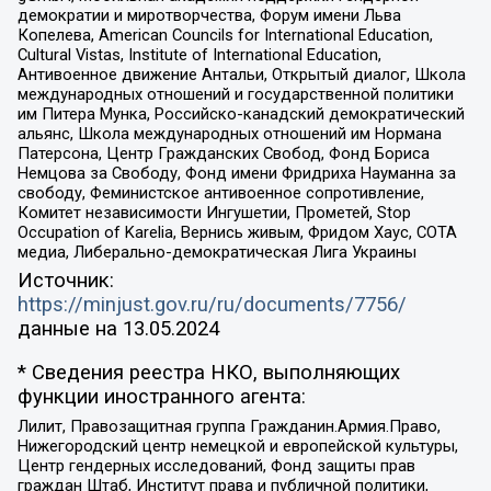
демократии и миротворчества, Форум имени Льва
Копелева, American Councils for International Education,
Cultural Vistas, Institute of International Education,
Антивоенное движение Антальи, Открытый диалог, Школа
международных отношений и государственной политики
им Питера Мунка, Российско-канадский демократический
альянс, Школа международных отношений им Нормана
Патерсона, Центр Гражданских Свобод, Фонд Бориса
Немцова за Свободу, Фонд имени Фридриха Науманна за
свободу, Феминистское антивоенное сопротивление,
Комитет независимости Ингушетии, Прометей, Stop
Occupation of Karelia, Вернись живым, Фридом Хаус, СОТА
медиа, Либерально-демократическая Лига Украины
Источник:
https://minjust.gov.ru/ru/documents/7756/
данные на
13.05.2024
* Сведения реестра НКО, выполняющих
функции иностранного агента:
Лилит, Правозащитная группа Гражданин.Армия.Право,
Нижегородский центр немецкой и европейской культуры,
Центр гендерных исследований, Фонд защиты прав
граждан Штаб, Институт права и публичной политики,