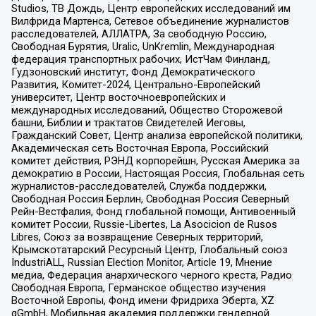
Studios, ТВ Дождь, Центр европейских исследований им
Вилфрида Мартенса, Сетевое объединение журналистов
расследователей, АЛЛАТРА, За свободную Россию,
Свободная Бурятия, Uralic, UnKremlin, Международная
федерация транспортных рабочих, ИстЧам Финланд,
Гудзоновский институт, Фонд Демократического
Развития, Комитет-2024, Центрально-Европейский
университет, Центр восточноевропейских и
международных исследований, Общество Сторожевой
башни, Библии и трактатов Свидетелей Иеговы,
Гражданский Совет, Центр анализа европейской политики,
Академическая сеть Восточная Европа, Российский
комитет действия, РЭНД корпорейшн, Русская Америка за
демократию в России, Настоящая Россия, Глобальная сеть
журналистов-расследователей, Служба поддержки,
Свободная Россия Берлин, Свободная Россия Северный
Рейн-Вестфалия, Фонд глобальной помощи, Антивоенный
комитет России, Russie-Libertes, La Asocicion de Rusos
Libres, Союз за возвращение Северных территорий,
Крымскотатарский Ресурсный Центр, Глобальный союз
IndustriALL, Russian Election Monitor, Article 19, Мнение
медиа, Федерация анархического черного креста, Радио
Свободная Европа, Германское общество изучения
Восточной Европы, Фонд имени Фридриха Эберта, XZ
gGmbH, Мобильная академия поддержки гендерной