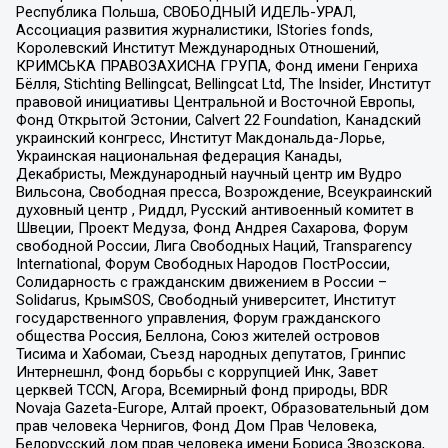
Республика Польша, СВОБОДНЫЙ ИДЕЛЬ-УРАЛ,
Ассоциация развития журналистики, IStories fonds,
Королевский Институт Международных Отношений,
КРИМСЬКА ПРАВОЗАХИСНА ГРУПА, Фонд имени Генриха
Бёлля, Stichting Bellingcat, Bellingcat Ltd, The Insider, Институт
правовой инициативы Центральной и Восточной Европы,
Фонд Открытой Эстонии, Calvert 22 Foundation, Канадский
украинский конгресс, Институт Макдональда-Лорье,
Украинская национальная федерация Канады,
Декабристы, Международный научный центр им Вудро
Вильсона, Свободная пресса, Возрождение, Всеукраинский
духовный центр , Риддл, Русский антивоенный комитет в
Швеции, Проект Медуза, Фонд Андрея Сахарова, Форум
свободной России, Лига Свободных Наций, Transparеncy
International, Форум Свободных Народов ПостРоссии,
Солидарность с гражданским движением в России –
Solidarus, КрымSOS, Свободный университет, Институт
государственного управления, Форум гражданского
общества Россия, Беллона, Союз жителей островов
Тисима и Хабомаи, Съезд народных депутатов, Гринпис
Интернешнл, Фонд борьбы с коррупцией Инк, Завет
церквей TCCN, Агора, Всемирный фонд природы, BDR
Novaja Gazeta-Europe, Алтай проект, Образовательный дом
прав человека Чернигов, Фонд Дом Прав Человека,
Белорусский дом прав человека имени Бориса Звозскова,