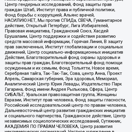
Центр гендерных исследований, Фонд защиты прав
граждан Штаб, Институт права и публичной политики,
Фонд борьбы с коррупцией, Альянс врачей,
НАСИЛИЮ.НЕТ, Мы против СПИДа, СВЕЧА, Гуманитарное
действие, Открытый Петербург, Лига Избирателей,
Правовая инициатива, Гражданский Союз, Хасдей
Ерушалаим, Центр поддержки и содействия развитию
средств массовой информации, Горячая Линия, В защиту
прав заключенных, Институт глобализации и социальных
движений, Центр социально-информационных инициатив
Действие, Благотворительный фонд охраны здоровья и
защиты прав граждан, Благотворительный фонд помощи
осужденным и их семьям, Фонд Тольятти, Новое время,
Серебряная тайга, Так-Так-Так, Сова, центр Анна, Проект
Апрель, Самарская губерния, Эра здоровья, Мемориал,
Аналитический Центр Юрия Левады, Издательство Парк
Гагарина, Фонд имени Андрея Рылькова, Сфера, Центр
СИБАЛЬТ, Уральская правозащитная группа, Женщины
Евразии, Институт прав человека, Фонд защиты гласности,
Российский исследовательский центр по правам человека,
Дальневосточный центр развития гражданских инициатив
и социального партнерства, Гражданское действие, Центр
независимых социологических исследований, Сутяжник,
АКАДЕМИЯ ПО ПРАВАМ ЧЕЛОВЕКА, Центр развития
некоммерческих организаций, Частное учреждение в