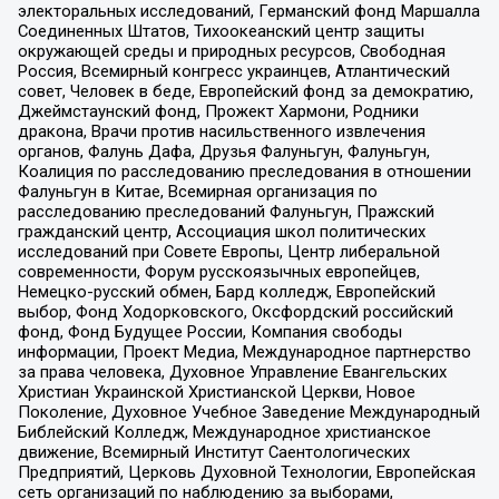
электоральных исследований, Германский фонд Маршалла
Соединенных Штатов, Тихоокеанский центр защиты
окружающей среды и природных ресурсов, Свободная
Россия, Всемирный конгресс украинцев, Атлантический
совет, Человек в беде, Европейский фонд за демократию,
Джеймстаунский фонд, Прожект Хармони, Родники
дракона, Врачи против насильственного извлечения
органов, Фалунь Дафа, Друзья Фалуньгун, Фалуньгун,
Коалиция по расследованию преследования в отношении
Фалуньгун в Китае, Всемирная организация по
расследованию преследований Фалуньгун, Пражский
гражданский центр, Ассоциация школ политических
исследований при Совете Европы, Центр либеральной
современности, Форум русскоязычных европейцев,
Немецко-русский обмен, Бард колледж, Европейский
выбор, Фонд Ходорковского, Оксфордский российский
фонд, Фонд Будущее России, Компания свободы
информации, Проект Медиа, Международное партнерство
за права человека, Духовное Управление Евангельских
Христиан Украинской Христианской Церкви, Новое
Поколение, Духовное Учебное Заведение Международный
Библейский Колледж, Международное христианское
движение, Всемирный Институт Саентологических
Предприятий, Церковь Духовной Технологии, Европейская
сеть организаций по наблюдению за выборами,