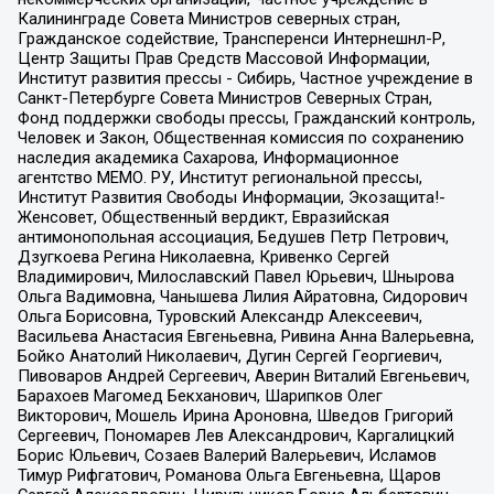
Калининграде Совета Министров северных стран,
Гражданское содействие, Трансперенси Интернешнл-Р,
Центр Защиты Прав Средств Массовой Информации,
Институт развития прессы - Сибирь, Частное учреждение в
Санкт-Петербурге Совета Министров Северных Стран,
Фонд поддержки свободы прессы, Гражданский контроль,
Человек и Закон, Общественная комиссия по сохранению
наследия академика Сахарова, Информационное
агентство МЕМО. РУ, Институт региональной прессы,
Институт Развития Свободы Информации, Экозащита!-
Женсовет, Общественный вердикт, Евразийская
антимонопольная ассоциация, Бедушев Петр Петрович,
Дзугкоева Регина Николаевна, Кривенко Сергей
Владимирович, Милославский Павел Юрьевич, Шнырова
Ольга Вадимовна, Чанышева Лилия Айратовна, Сидорович
Ольга Борисовна, Туровский Александр Алексеевич,
Васильева Анастасия Евгеньевна, Ривина Анна Валерьевна,
Бойко Анатолий Николаевич, Дугин Сергей Георгиевич,
Пивоваров Андрей Сергеевич, Аверин Виталий Евгеньевич,
Барахоев Магомед Бекханович, Шарипков Олег
Викторович, Мошель Ирина Ароновна, Шведов Григорий
Сергеевич, Пономарев Лев Александрович, Каргалицкий
Борис Юльевич, Созаев Валерий Валерьевич, Исламов
Тимур Рифгатович, Романова Ольга Евгеньевна, Щаров