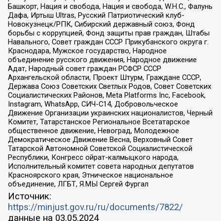
Башкорт, Нация и свобода, Нация и свобода, W.H.С., Фалунь
Дафа, Иртыш Ultras, Русский Патриотический клуб-
Новокузнецк/РПК, Сибирский державный союз, Фонд
борьбы с коррупцией, Фонд защиты прав граждан, Штабы
Навального, Совет граждан СССР Прикубанского округа г.
Краснодара, Мужское государство, Народное
объединение русского движения, Народное движение
Адат, Народный совет граждан РСФСР СССР
Архангельской области, Проект Штурм, Граждане СССР,
Держава Союз Советских Светлых Родов, Совет Советских
Социалистических Районов, Meta Platforms Inc, Facebook,
Instagram, WhatsApp, СИЧ-С14, Добровольческое
Движение Организации украинских националистов, Черный
Комитет, Татарстанское Региональное Всетатарское
общественное движение, Невоград, Молодежное
Демократическое Движение Весна, Верховный Совет
Татарской Автономной Советской Социалистической
Республики, Конгресс ойрат-калмыцкого народа,
Исполнительный комитет совета народных депутатов
Красноярского края, Этническое национальное
объединение, ЛГБТ, Я.МЫ Сергей Фургал
Источник:
https://minjust.gov.ru/ru/documents/7822/
данные на
03.05.2024