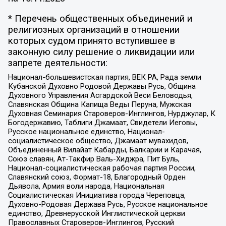
* Перечень общественных объединений и
религиозных организаций в отношении
которых судом принято вступившее в
законную силу решение о ликвидации или
запрете деятельности:
Национал-большевистская партия, ВЕК РА, Рада земли
Кубанской Духовно Родовой Державы Русь, Община
Духовного Управления Асгардской Веси Беловодья,
Славянская Община Капища Веды Перуна, Мужская
Духовная Семинария Староверов-Инглингов, Нурджулар, К
Богодержавию, Таблиги Джамаат, Свидетели Иеговы,
Русское национальное единство, Национал-
социалистическое общество, Джамаат мувахидов,
Объединенный Вилайат Кабарды, Балкарии и Карачая,
Союз славян, Ат-Такфир Валь-Хиджра, Пит Буль,
Национал-социалистическая рабочая партия России,
Славянский союз, Формат-18, Благородный Орден
Дьявола, Армия воли народа, Национальная
Социалистическая Инициатива города Череповца,
Духовно-Родовая Держава Русь, Русское национальное
единство, Древнерусской Инглистической церкви
Православных Староверов-Инглингов, Русский