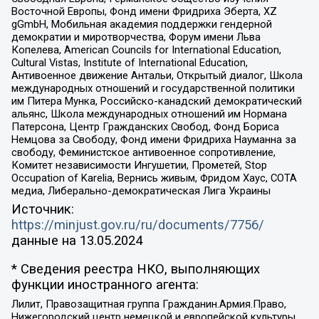
Восточной Европы, Фонд имени Фридриха Эберта, XZ
gGmbH, Мобильная академия поддержки гендерной
демократии и миротворчества, Форум имени Льва
Копелева, American Councils for International Education,
Cultural Vistas, Institute of International Education,
Антивоенное движение Антальи, Открытый диалог, Школа
международных отношений и государственной политики
им Питера Мунка, Российско-канадский демократический
альянс, Школа международных отношений им Нормана
Патерсона, Центр Гражданских Свобод, Фонд Бориса
Немцова за Свободу, Фонд имени Фридриха Науманна за
свободу, Феминистское антивоенное сопротивление,
Комитет независимости Ингушетии, Прометей, Stop
Occupation of Karelia, Вернись живым, Фридом Хаус, СОТА
медиа, Либерально-демократическая Лига Украины
Источник:
https://minjust.gov.ru/ru/documents/7756/
данные на
13.05.2024
* Сведения реестра НКО, выполняющих
функции иностранного агента:
Лилит, Правозащитная группа Гражданин.Армия.Право,
Нижегородский центр немецкой и европейской культуры,