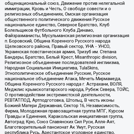
общенациональный союз, Движение против нелегальной
иммиграции, Кровь и Честь, О свободе совести и о
религиозных объединениях, Омская организация
общественного политического движения Русское
национальное единство, Северное Братство, Клуб
Болельщиков Футбольного Клуба Динамо,
Файзрахманисты, Мусульманская религиозная организация
п. Боровский, Община Коренного Русского народа
Щелковского района, Правый сектор, УНА - УНСО,
Украинская повстанческая армия, Тризуб им. Степана
Бандеры, Братство, Белый Крест, Misanthropic division,
Религиозное объединение последователей инглиизма,
Народная Социальная Инициатива, TulaSkins,
Этнополитическое объединение Русские, Русское
национальное объединение Атака, Мечеть Мирмамеда,
Община Коренного Русского народа г. Астрахани, ВОЛЯ,
Меджлис крымскотатарского народа, Рубеж Севера, ТОЙС,
О противодействии экстремистской деятельности,
РЕВТАТПОД, Артподготовка, Штольц, В честь иконы
Божией Матери Державная, Сектор 16, Независимость,
Фирма, Молодежная правозащитная группа МПГ, Курсом
Правды и Единения, Каракольская инициативная группа,
Автоград Крю, Союз Славянских Сил Руси, Алля-Аят,
Благотворительный пансионат Ак Умут, Русская
республика Русь, Арестантское уголовное единство,