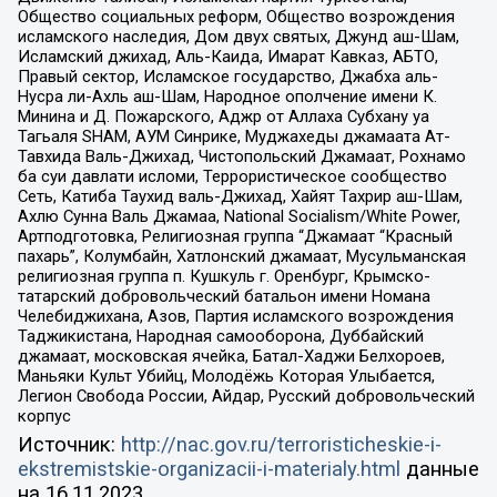
Общество социальных реформ, Общество возрождения
исламского наследия, Дом двух святых, Джунд аш-Шам,
Исламский джихад, Аль-Каида, Имарат Кавказ, АБТО,
Правый сектор, Исламское государство, Джабха аль-
Нусра ли-Ахль аш-Шам, Народное ополчение имени К.
Минина и Д. Пожарского, Аджр от Аллаха Субхану уа
Тагьаля SHAM, АУМ Синрике, Муджахеды джамаата Ат-
Тавхида Валь-Джихад, Чистопольский Джамаат, Рохнамо
ба суи давлати исломи, Террористическое сообщество
Сеть, Катиба Таухид валь-Джихад, Хайят Тахрир аш-Шам,
Ахлю Сунна Валь Джамаа, National Socialism/White Power,
Артподготовка, Религиозная группа “Джамаат “Красный
пахарь”, Колумбайн, Хатлонский джамаат, Мусульманская
религиозная группа п. Кушкуль г. Оренбург, Крымско-
татарский добровольческий батальон имени Номана
Челебиджихана, Азов, Партия исламского возрождения
Таджикистана, Народная самооборона, Дуббайский
джамаат, московская ячейка, Батал-Хаджи Белхороев,
Маньяки Культ Убийц, Молодёжь Которая Улыбается,
Легион Свобода России, Айдар, Русский добровольческий
корпус
Источник:
http://nac.gov.ru/terroristicheskie-i-
ekstremistskie-organizacii-i-materialy.html
данные
на
16.11.2023