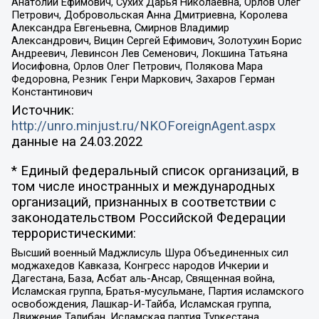
Анатолий Ефимович, Сухих Дарья Николаевна, Орлов Олег
Петрович, Добровольская Анна Дмитриевна, Королева
Александра Евгеньевна, Смирнов Владимир
Александрович, Вицин Сергей Ефимович, Золотухин Борис
Андреевич, Левинсон Лев Семенович, Локшина Татьяна
Иосифовна, Орлов Олег Петрович, Полякова Мара
Федоровна, Резник Генри Маркович, Захаров Герман
Константинович
Источник:
http://unro.minjust.ru/NKOForeignAgent.aspx
данные на
24.03.2022
* Единый федеральный список организаций, в
том числе иностранных и международных
организаций, признанных в соответствии с
законодательством Российской Федерации
террористическими:
Высший военный Маджлисуль Шура Объединенных сил
моджахедов Кавказа, Конгресс народов Ичкерии и
Дагестана, База, Асбат аль-Ансар, Священная война,
Исламская группа, Братья-мусульмане, Партия исламского
освобождения, Лашкар-И-Тайба, Исламская группа,
Движение Талибан, Исламская партия Туркестана,