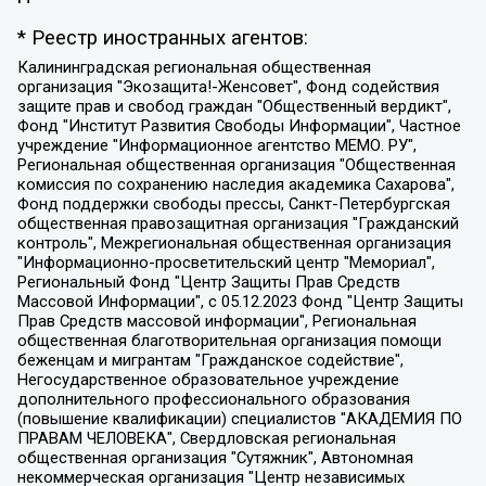
* Реестр иностранных агентов:
Калининградская региональная общественная организация "Экозащита!-Женсовет", Фонд содействия защите прав и свобод граждан "Общественный вердикт", Фонд "Институт Развития Свободы Информации", Частное учреждение "Информационное агентство МЕМО. РУ", Региональная общественная организация "Общественная комиссия по сохранению наследия академика Сахарова", Фонд поддержки свободы прессы, Санкт-Петербургская общественная правозащитная организация "Гражданский контроль", Межрегиональная общественная организация "Информационно-просветительский центр "Мемориал", Региональный Фонд "Центр Защиты Прав Средств Массовой Информации", с 05.12.2023 Фонд "Центр Защиты Прав Средств массовой информации", Региональная общественная благотворительная организация помощи беженцам и мигрантам "Гражданское содействие", Негосударственное образовательное учреждение дополнительного профессионального образования (повышение квалификации) специалистов "АКАДЕМИЯ ПО ПРАВАМ ЧЕЛОВЕКА", Свердловская региональная общественная организация "Сутяжник", Автономная некоммерческая организация "Центр независимых социологических исследований", Союз общественных объединений "Российский исследовательский центр по правам человека", Региональное общественное учреждение научно-информационный центр "МЕМОРИАЛ", Некоммерческая организация "Фонд защиты гласности", Автономная некоммерческая организация "Институт прав человека", Городская общественная организация "Екатеринбургское общество "МЕМОРИАЛ", Городская общественная организация "Рязанское историко-просветительское и правозащитное общество "Мемориал" (Рязанский Мемориал), Челябинский региональный орган общественной самодеятельности – женское общественное объединение "Женщины Евразии", Челябинский региональный орган общественной самодеятельности "Уральская правозащитная группа", Фонд содействия защите здоровья и социальной справедливости имени Андрея Рылькова, Автономная Некоммерческая Организация "Аналитический Центр Юрия Левады", Автономная некоммерческая организация социальной поддержки населения "Проект Апрель", Региональная общественная организация помощи женщинам и детям, находящимся в кризисной ситуации "Информационно-методический центр "Анна", Фонд содействия развитию массовых коммуникаций и правовому просвещению "Так-так-Так", Фонд содействия устойчивому развитию "Серебряная тайга", Свердловский региональный общественный фонд социальных проектов "Новое время", "Idel.Реалии", Кавказ.Реалии, Крым.Реалии, Телеканал Настоящее Время, Татаро-башкирская служба Радио Свобода (Azatliq Radiosi), Радио Свободная Европа/Радио Свобода (PCE/PC), "Сибирь.Реалии", "Фактограф", Благотворительный фонд помощи осужденным и их семьям, Автономная некоммерческая организация "Институт глобализации и социальных движений", Фонд "В защиту прав заключенных", Частное учреждение "Центр поддержки и содействия развитию средств массовой информации", Пензенский региональный общественный благотворительный фонд "Гражданский союз", "Север.Реалии", Некоммерческая организация Фонд "Правовая инициатива", Общество с ограниченной ответственностью "Радио Свободная Европа/Радио Свобода", Чешское информационное агентство "MEDIUM-ORIENT", Красноярская региональная общественная организация "Мы против СПИДа", Камалягин Денис Николаевич, Маркелов Сергей Евгеньевич, Пономарев Лев Александрович, Савицкая Людмила Алексеевна, Автономная некоммерческая организация "Центр по работе с проблемой насилия "НАСИЛИЮ.НЕТ", Межрегиональный профессиональный союз работников здравоохранения "Альянс врачей", Юридическое лицо, зарегистрированное в Латвийской Республике, SIA "Medusa Project" (регистрационный номер 40103797863, дата регистрации 10.06.2014), Некоммерческая организация "Фонд по борьбе с коррупцией", Автономная некоммерческая организация "Институт права и публичной политики", Баданин Роман Сергеевич, Гликин Максим Александрович, Железнова Мария Михайловна, Лукьянова Юлия Сергеевна, Маетная Елизавета Витальевна, Маняхин Петр Борисович, Чуракова Ольга Владимировна, Ярош Юлия Петровна, Юридическое лицо "The Insider SIA", зарегистрированное в Риге, Латвийская Республика (дата регистрации 26.06.2015), являющееся администратором доменного имени интернет-издания "The Insider SIA", https://theins.ru, Постернак Алексей Евгеньевич, Рубин Михаил Аркадьевич, Анин Роман Александрович, Юридическое лицо Istories fonds, зарегистрированное в Латвийской Республике (регистрационный номер 50008295751, дата регистрации 24.02.2020), Великовский Дмитрий Александрович, Долинина Ирина Николаевна, Мароховская Алеся Алексеевна, Шлейнов Роман Юрьевич, Шмагун Олеся Валентиновна, Общество с ограниченной ответственностью "Альтаир 2021", Общество с ограниченной ответственностью "Вега 2021", Общество с ограниченной ответственностью "Главный редактор 2021", Общество с ограниченной ответственностью "Ромашки монолит", Важенков Артем Валерьевич, Ивановская областная общественная организация "Центр гендерных исследований", Гурман Юрий Альбертович, Медиапроект "ОВД-Инфо", Егоров Владимир Владимирович, Жилинский Владимир Александрович, Общество с ограниченной ответственностью "ЗП", Иванова София Юрьевна, Карезина Инна Павловна, Кильтау Екатерина Викторовна, Петров Алексей Викторович, Пискунов Сергей Евгеньевич, Смирнов Сергей Сергеевич, Тихонов Михаил Сергеевич, Общество с ограниченной ответственностью "ЖУРНАЛИСТ-ИНОСТРАННЫЙ АГЕНТ", Арапова Галина Юрьевна, Вольтская Татьяна Анатольевна, Американская компания "Mason G.E.S. Anonymous Foundation" (США), являющаяся владельцем интернет-издания https://mnews.world/, Компания "Stichting Bellingcat", зарегистрированная в Нидерландах (дата регистрации 11.07.2018), Захаров Андрей Вячеславович, Клепиковская Екатерина Дмитриевна, Общество с ограниченной ответственностью "МЕМО", Перл Роман Александрович, Симонов Евгений Алексеевич, Соловьева Елена Анатольевна, Сотников Даниил Владимирович, Сурначева Елизавета Дмитриевна, Автономная некоммерческая организация по защите прав человека и информированию населения "Якутия – Наше Мнение", Общество с ограниченной ответственностью "Москоу диджитал медиа", с 26.01.2023 Общество с ограниченной ответственностью "Чайка Белые сады", Ветошкина Валерия Валерьевна, Заговора Максим Александрович, Межрегиональное общественное движение "Российская ЛГБТ - сеть", Оленичев Максим Владимирович, Павлов Иван Юрьевич, Скворцова Елена Сергеевна, Общество с ограниченной ответственностью "Как бы инагент", Кочетков Игорь Викторович, Общество с ограниченной ответственностью "Честные выборы", Еланчик Олег Александрович, Общество с ограниченной ответственностью "Нобелевский призыв", Гималова Регина Эмилевна, Григорьев Андрей Валерьевич, Григорьева Алина Александровна, Ассоциация по содействию защите прав призывников, альтернативнослужащих и военнослужащих "Правозащитная группа "Гражданин.Армия.Право", Хисамова Регина Фаритовна, Автономная некоммерческая организация по реализации социально-правовых программ "Лилит", Дальневосточное общественное движение "Маяк", Санкт-Петербургская ЛГБТ-инициативная группа "Выход", Инициативная группа ЛГБТ+ "Реверс", Алексеев Андрей Викторович, Бекбулатова Таисия Львовна, Беляев Иван Михайлович, Владыкина Елена Сергеевна, Гельман Марат Александрович, Никульшина Вероника Юрьевна, Толоконникова Надежда Андреевна, Шендерович Виктор Анатольевич, Общество с ограниченной ответственностью "Данное сообщение", Общество с ограниченной ответственностью Издательский дом "Новая глава", Айнбиндер Александра Александровна, Московский комьюнити-центр для ЛГБТ+инициатив, Благотворительный фонд развития филантропии, Deutsche Welle (Германия, Kurt-Schumacher-Strasse 3, 53113 Bonn), Борзунова Мария Михайловна, Воробьев Виктор Викторович, Голубева Анна Львовна, Константинова Алла Михайловна, Малкова Ирина Владимировна, Мурадов Мурад Абдулгалимович, Осетинская Елизавета Николаевна, Понасенков Евгений Николаевич, Ганапольский Матвей Юрьевич, Киселев Евгений Алексеевич, Борухович Ирина Григорьевна, Дремин Иван Тимофеевич, Дубровский Дмитрий Викторович, Красноярская региональная общественная организация поддержки и развития альтернативных образовательных технологий и межкультурных коммуникаций "ИНТЕРРА", Маяковская Екатерина Алексеевна, Фейгин Марк Захарович, Филимонов Андрей Викторович, Дзугкоева Регина Николаевна, Доброхотов Роман Александрович, Дудь Юрий Александрович, Елкин Сергей Владимирович, Кругликов Кирилл Игоревич, Сабунаева Мария Леонидовна, Семенов Алексей Владимирович, Шаинян Карен Багратович, Шульман Екатерина Михайловна, Асафьев Артур Валерьевич, Вахштайн Виктор Семенович, Венедиктов Алексей Алексеевич, Лушникова Екатерина Евгеньевна, Волков Леонид Михайлович, Невзоров Александр Глебович, Пархоменко Сергей Борисович, Сироткин Ярослав Николаевич, Кара-Мурза Владимир Владимирович, Баранова Наталья Владимировна, Гозман Леонид Яковлевич, Кагарлицкий Борис Юльевич, Климарев Михаил Валерьевич, Милов Владимир Станиславович, Автономная некоммерческая организация Краснодарский центр современного искусства "Типография", Моргенштерн Алишер Тагирович, Соболь Любовь Эдуардовна, Общество с ограниченной ответственностью "ЛИЗА НОРМ", Каспаров Гарри Кимович, Ходорковский Михаил Борисович, Общество с ограниченной ответственностью "Апрельские тезисы", Данилович Ирина Брониславовна, Кашин Олег Владимирович, Петров Николай Владимирович, Пивоваров Алексей Владимирович, Соколов Михаил Владимирович, Цветкова Юлия Владимировна, Чичваркин Евгений Александрович, Комитет против пыток/Команда против пыток, Общество с ограниченной ответственностью "Первый научный", Общество с ограниченной ответственностью "Вертолет и ко", Белоцерковская Вероника Борисовна, Кац Максим Евгеньевич, Лазарева Татьяна Юрьевна, Шаведдинов Руслан Табризович, Яшин Илья Валерьевич, Общество с ограниченной ответственностью "Иноагент ААВ", Алешковский Дмитрий Петрович, Альбац Евгения Марковна, Быков Дмитрий Львович, Галямина Юлия Евгеньевна, Лойко Сергей Леонидович, Мартынов Кирилл Константинович, Медведев Сергей Александрович, Крашенинников Федор Геннадиевич, Гордеева Катерина Вл