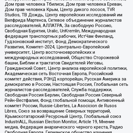
Дом прав человека Тбилиси, Дом прав человека Ереван,
Дом прав человека Крым, Центр дикого лосося, TVR
Studios, ТВ Дождь, Центр европейских исследований им
Вилфрида Мартенса, Сетевое объединение журналистов
расследователей, АЛЛАТРА, За свободную Россию,
Свободная Бурятия, Uralic, UnKremlin, Международная
федерация транспортных рабочих, ИстЧам Финланд,
Гудзоновский институт, Фонд Демократического
Развития, Комитет-2024, Центрально-Европейский
университет, Центр восточноевропейских и
международных исследований, Общество Сторожевой
башни, Библии и трактатов Свидетелей Иеговы,
Гражданский Совет, Центр анализа европейской политики,
Академическая сеть Восточная Европа, Российский
комитет действия, РЭНД корпорейшн, Русская Америка за
демократию в России, Настоящая Россия, Глобальная сеть
журналистов-расследователей, Служба поддержки,
Свободная Россия Берлин, Свободная Россия Северный
Рейн-Вестфалия, Фонд глобальной помощи, Антивоенный
комитет России, Russie-Libertes, La Asocicion de Rusos
Libres, Союз за возвращение Северных территорий,
Крымскотатарский Ресурсный Центр, Глобальный союз
IndustriALL, Russian Election Monitor, Article 19, Мнение
медиа, Федерация анархического черного креста, Радио
Свободная Европа, Германское общество изучения