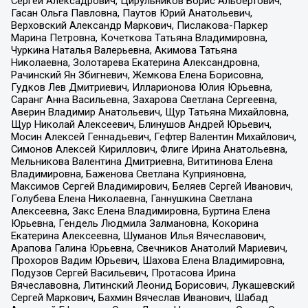
Сергей Алексадрович, Цирульников Борис Альбертович,
Гасан Ольга Павловна, Паутов Юрий Анатольевич,
Верховский Александр Маркович, Пислакова-Паркер
Марина Петровна, Кочеткова Татьяна Владимировна,
Чуркина Наталья Валерьевна, Акимова Татьяна
Николаевна, Золотарева Екатерина Александровна,
Рачинский Ян Збигневич, Жемкова Елена Борисовна,
Гудков Лев Дмитриевич, Илларионова Юлия Юрьевна,
Саранг Анна Васильевна, Захарова Светлана Сергеевна,
Аверин Владимир Анатольевич, Щур Татьяна Михайловна,
Щур Николай Алексеевич, Блинушов Андрей Юрьевич,
Мосин Алексей Геннадьевич, Гефтер Валентин Михайлович,
Симонов Алексей Кириллович, Флиге Ирина Анатольевна,
Мельникова Валентина Дмитриевна, Вититинова Елена
Владимировна, Баженова Светлана Куприяновна,
Максимов Сергей Владимирович, Беляев Сергей Иванович,
Голубева Елена Николаевна, Ганнушкина Светлана
Алексеевна, Закс Елена Владимировна, Буртина Елена
Юрьевна, Гендель Людмила Залмановна, Кокорина
Екатерина Алексеевна, Шуманов Илья Вячеславович,
Арапова Галина Юрьевна, Свечников Анатолий Мариевич,
Прохоров Вадим Юрьевич, Шахова Елена Владимировна,
Подузов Сергей Васильевич, Протасова Ирина
Вячеславовна, Литинский Леонид Борисович, Лукашевский
Сергей Маркович, Бахмин Вячеслав Иванович, Шабад