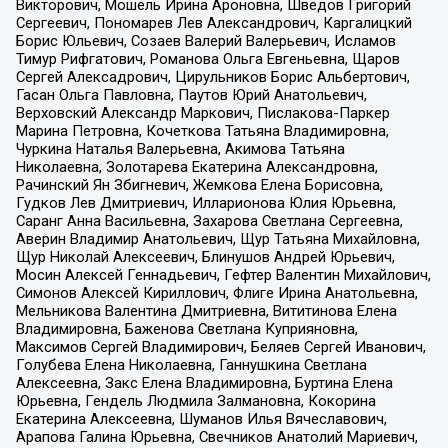
Викторович, Мошель Ирина Ароновна, Шведов Григорий
Сергеевич, Пономарев Лев Александрович, Каргалицкий
Борис Юльевич, Созаев Валерий Валерьевич, Исламов
Тимур Рифгатович, Романова Ольга Евгеньевна, Щаров
Сергей Алексадрович, Цирульников Борис Альбертович,
Гасан Ольга Павловна, Паутов Юрий Анатольевич,
Верховский Александр Маркович, Пислакова-Паркер
Марина Петровна, Кочеткова Татьяна Владимировна,
Чуркина Наталья Валерьевна, Акимова Татьяна
Николаевна, Золотарева Екатерина Александровна,
Рачинский Ян Збигневич, Жемкова Елена Борисовна,
Гудков Лев Дмитриевич, Илларионова Юлия Юрьевна,
Саранг Анна Васильевна, Захарова Светлана Сергеевна,
Аверин Владимир Анатольевич, Щур Татьяна Михайловна,
Щур Николай Алексеевич, Блинушов Андрей Юрьевич,
Мосин Алексей Геннадьевич, Гефтер Валентин Михайлович,
Симонов Алексей Кириллович, Флиге Ирина Анатольевна,
Мельникова Валентина Дмитриевна, Вититинова Елена
Владимировна, Баженова Светлана Куприяновна,
Максимов Сергей Владимирович, Беляев Сергей Иванович,
Голубева Елена Николаевна, Ганнушкина Светлана
Алексеевна, Закс Елена Владимировна, Буртина Елена
Юрьевна, Гендель Людмила Залмановна, Кокорина
Екатерина Алексеевна, Шуманов Илья Вячеславович,
Арапова Галина Юрьевна, Свечников Анатолий Мариевич,