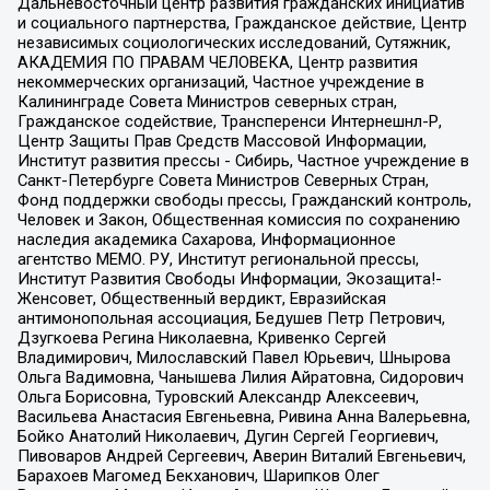
Дальневосточный центр развития гражданских инициатив
и социального партнерства, Гражданское действие, Центр
независимых социологических исследований, Сутяжник,
АКАДЕМИЯ ПО ПРАВАМ ЧЕЛОВЕКА, Центр развития
некоммерческих организаций, Частное учреждение в
Калининграде Совета Министров северных стран,
Гражданское содействие, Трансперенси Интернешнл-Р,
Центр Защиты Прав Средств Массовой Информации,
Институт развития прессы - Сибирь, Частное учреждение в
Санкт-Петербурге Совета Министров Северных Стран,
Фонд поддержки свободы прессы, Гражданский контроль,
Человек и Закон, Общественная комиссия по сохранению
наследия академика Сахарова, Информационное
агентство МЕМО. РУ, Институт региональной прессы,
Институт Развития Свободы Информации, Экозащита!-
Женсовет, Общественный вердикт, Евразийская
антимонопольная ассоциация, Бедушев Петр Петрович,
Дзугкоева Регина Николаевна, Кривенко Сергей
Владимирович, Милославский Павел Юрьевич, Шнырова
Ольга Вадимовна, Чанышева Лилия Айратовна, Сидорович
Ольга Борисовна, Туровский Александр Алексеевич,
Васильева Анастасия Евгеньевна, Ривина Анна Валерьевна,
Бойко Анатолий Николаевич, Дугин Сергей Георгиевич,
Пивоваров Андрей Сергеевич, Аверин Виталий Евгеньевич,
Барахоев Магомед Бекханович, Шарипков Олег