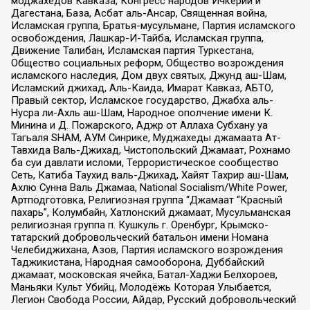
моджахедов Кавказа, Конгресс народов Ичкерии и
Дагестана, База, Асбат аль-Ансар, Священная война,
Исламская группа, Братья-мусульмане, Партия исламского
освобождения, Лашкар-И-Тайба, Исламская группа,
Движение Талибан, Исламская партия Туркестана,
Общество социальных реформ, Общество возрождения
исламского наследия, Дом двух святых, Джунд аш-Шам,
Исламский джихад, Аль-Каида, Имарат Кавказ, АБТО,
Правый сектор, Исламское государство, Джабха аль-
Нусра ли-Ахль аш-Шам, Народное ополчение имени К.
Минина и Д. Пожарского, Аджр от Аллаха Субхану уа
Тагьаля SHAM, АУМ Синрике, Муджахеды джамаата Ат-
Тавхида Валь-Джихад, Чистопольский Джамаат, Рохнамо
ба суи давлати исломи, Террористическое сообщество
Сеть, Катиба Таухид валь-Джихад, Хайят Тахрир аш-Шам,
Ахлю Сунна Валь Джамаа, National Socialism/White Power,
Артподготовка, Религиозная группа “Джамаат “Красный
пахарь”, Колумбайн, Хатлонский джамаат, Мусульманская
религиозная группа п. Кушкуль г. Оренбург, Крымско-
татарский добровольческий батальон имени Номана
Челебиджихана, Азов, Партия исламского возрождения
Таджикистана, Народная самооборона, Дуббайский
джамаат, московская ячейка, Батал-Хаджи Белхороев,
Маньяки Культ Убийц, Молодёжь Которая Улыбается,
Легион Свобода России, Айдар, Русский добровольческий