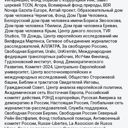
церквей TCCN, Агора, Всемирный фонд природы, BDR
Novaja Gazeta-Europe, Алтай проект, Образовательный дом
прав человека Чернигов, Фонд Дом Прав Человека,
Белорусский дом прав человека имени Бориса Звозскова,
Дом прав человека Тбилиси, Дом прав человека Ереван,
Дом прав человека Крым, Центр дикого лосося, TVR
Studios, ТВ Дождь, Центр европейских исследований им
Вилфрида Мартенса, Сетевое объединение журналистов
расследователей, АЛЛАТРА, За свободную Россию,
Свободная Бурятия, Uralic, UnKremlin, Международная
федерация транспортных рабочих, ИстЧам Финланд,
Гудзоновский институт, Фонд Демократического
Развития, Комитет-2024, Центрально-Европейский
университет, Центр восточноевропейских и
международных исследований, Общество Сторожевой
башни, Библии и трактатов Свидетелей Иеговы,
Гражданский Совет, Центр анализа европейской политики,
Академическая сеть Восточная Европа, Российский
комитет действия, РЭНД корпорейшн, Русская Америка за
демократию в России, Настоящая Россия, Глобальная сеть
журналистов-расследователей, Служба поддержки,
Свободная Россия Берлин, Свободная Россия Северный
Рейн-Вестфалия, Фонд глобальной помощи, Антивоенный
комитет России, Russie-Libertes, La Asocicion de Rusos