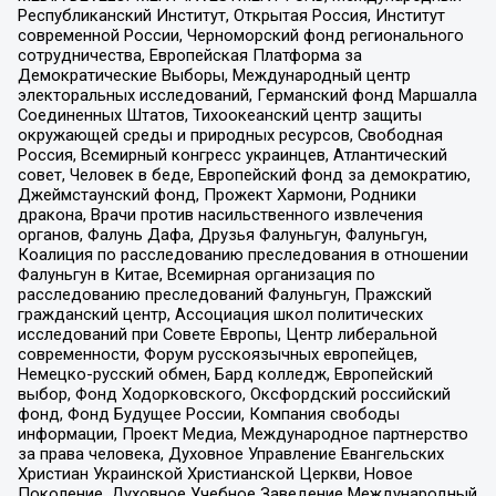
Республиканский Институт, Открытая Россия, Институт
современной России, Черноморский фонд регионального
сотрудничества, Европейская Платформа за
Демократические Выборы, Международный центр
электоральных исследований, Германский фонд Маршалла
Соединенных Штатов, Тихоокеанский центр защиты
окружающей среды и природных ресурсов, Свободная
Россия, Всемирный конгресс украинцев, Атлантический
совет, Человек в беде, Европейский фонд за демократию,
Джеймстаунский фонд, Прожект Хармони, Родники
дракона, Врачи против насильственного извлечения
органов, Фалунь Дафа, Друзья Фалуньгун, Фалуньгун,
Коалиция по расследованию преследования в отношении
Фалуньгун в Китае, Всемирная организация по
расследованию преследований Фалуньгун, Пражский
гражданский центр, Ассоциация школ политических
исследований при Совете Европы, Центр либеральной
современности, Форум русскоязычных европейцев,
Немецко-русский обмен, Бард колледж, Европейский
выбор, Фонд Ходорковского, Оксфордский российский
фонд, Фонд Будущее России, Компания свободы
информации, Проект Медиа, Международное партнерство
за права человека, Духовное Управление Евангельских
Христиан Украинской Христианской Церкви, Новое
Поколение, Духовное Учебное Заведение Международный