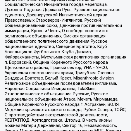
Социалистическая Инициатива города Череповца,
Духовно-Родовая Держава Русь, Русское национальное
единство, Древнерусской Инглистической церкви
Православных Староверов-Инглингов, Русский
общенациональный союз, Движение против нелегальной
иммиграции, Кровь и Честь, О свободе совести и о
религиозных объединениях, Омская организация
общественного политического движения Русское
национальное единство, Северное Братство, Клуб
Болельщиков Футбольного Клуба Динамо,
Файзрахманисты, Мусульманская религиозная организация
п. Боровский, Община Коренного Русского народа
Щелковского района, Правый сектор, УНА - УНСО,
Украинская повстанческая армия, Тризуб им. Степана
Бандеры, Братство, Белый Крест, Misanthropic division,
Религиозное объединение последователей инглиизма,
Народная Социальная Инициатива, TulaSkins,
Этнополитическое объединение Русские, Русское
национальное объединение Атака, Мечеть Мирмамеда,
Община Коренного Русского народа г. Астрахани, ВОЛЯ,
Меджлис крымскотатарского народа, Рубеж Севера, ТОЙС,
О противодействии экстремистской деятельности,
РЕВТАТПОД, Артподготовка, Штольц, В честь иконы
Божией Матери Державная, Сектор 16, Независимость,
Фирма, Молодежная правозащитная группа МПГ, Курсом