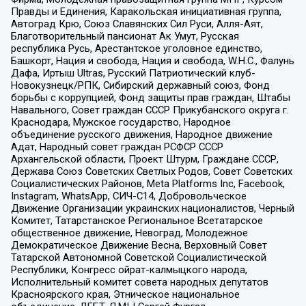
Правды и Единения, Каракольская инициативная группа,
Автоград Крю, Союз Славянских Сил Руси, Алля-Аят,
Благотворительный пансионат Ак Умут, Русская
республика Русь, Арестантское уголовное единство,
Башкорт, Нация и свобода, Нация и свобода, W.H.С., Фалунь
Дафа, Иртыш Ultras, Русский Патриотический клуб-
Новокузнецк/РПК, Сибирский державный союз, Фонд
борьбы с коррупцией, Фонд защиты прав граждан, Штабы
Навального, Совет граждан СССР Прикубанского округа г.
Краснодара, Мужское государство, Народное
объединение русского движения, Народное движение
Адат, Народный совет граждан РСФСР СССР
Архангельской области, Проект Штурм, Граждане СССР,
Держава Союз Советских Светлых Родов, Совет Советских
Социалистических Районов, Meta Platforms Inc, Facebook,
Instagram, WhatsApp, СИЧ-С14, Добровольческое
Движение Организации украинских националистов, Черный
Комитет, Татарстанское Региональное Всетатарское
общественное движение, Невоград, Молодежное
Демократическое Движение Весна, Верховный Совет
Татарской Автономной Советской Социалистической
Республики, Конгресс ойрат-калмыцкого народа,
Исполнительный комитет совета народных депутатов
Красноярского края, Этническое национальное