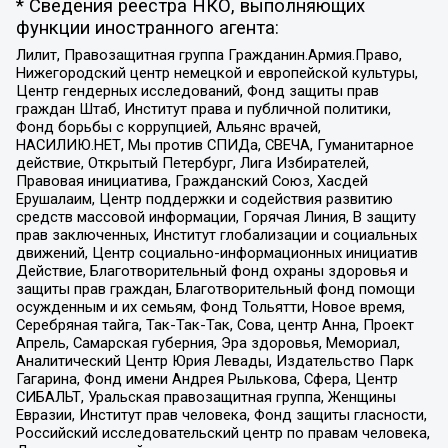
* Сведения реестра НКО, выполняющих
функции иностранного агента:
Лилит, Правозащитная группа Гражданин.Армия.Право,
Нижегородский центр немецкой и европейской культуры,
Центр гендерных исследований, Фонд защиты прав
граждан Штаб, Институт права и публичной политики,
Фонд борьбы с коррупцией, Альянс врачей,
НАСИЛИЮ.НЕТ, Мы против СПИДа, СВЕЧА, Гуманитарное
действие, Открытый Петербург, Лига Избирателей,
Правовая инициатива, Гражданский Союз, Хасдей
Ерушалаим, Центр поддержки и содействия развитию
средств массовой информации, Горячая Линия, В защиту
прав заключенных, Институт глобализации и социальных
движений, Центр социально-информационных инициатив
Действие, Благотворительный фонд охраны здоровья и
защиты прав граждан, Благотворительный фонд помощи
осужденным и их семьям, Фонд Тольятти, Новое время,
Серебряная тайга, Так-Так-Так, Сова, центр Анна, Проект
Апрель, Самарская губерния, Эра здоровья, Мемориал,
Аналитический Центр Юрия Левады, Издательство Парк
Гагарина, Фонд имени Андрея Рылькова, Сфера, Центр
СИБАЛЬТ, Уральская правозащитная группа, Женщины
Евразии, Институт прав человека, Фонд защиты гласности,
Российский исследовательский центр по правам человека,