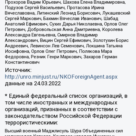
Прохоров Вадим Юрьевич, Шахова Елена Владимировна,
Подузов Сергей Васильевич, Протасова Ирина
Вячеславовна, Литинский Леонид Борисович, Лукашевский
Сергей Маркович, Бахмин Вячеслав Иванович, Шабад
Анатолий Ефимович, Сухих Дарья Николаевна, Орлов Олег
Петрович, Добровольская Анна Дмитриевна, Королева
Александра Евгеньевна, Смирнов Владимир
Александрович, Вицин Сергей Ефимович, Золотухин Борис
Андреевич, Левинсон Лев Семенович, Локшина Татьяна
Иосифовна, Орлов Олег Петрович, Полякова Мара
Федоровна, Резник Генри Маркович, Захаров Герман
Константинович
Источник:
http://unro.minjust.ru/NKOForeignAgent.aspx
данные на
24.03.2022
* Единый федеральный список организаций, в
том числе иностранных и международных
организаций, признанных в соответствии с
законодательством Российской Федерации
террористическими:
Высший военный Маджлисуль Шура Объединенных сил