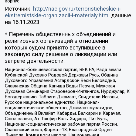
корпус
Источник:
http://nac.gov.ru/terroristicheskie-i-
ekstremistskie-organizacii-i-materialy.html
данные
на
16.11.2023
* Перечень общественных объединений и
религиозных организаций в отношении
которых судом принято вступившее в
законную силу решение о ликвидации или
запрете деятельности:
Национал-большевистская партия, ВЕК РА, Рада земли
Кубанской Духовно Родовой Державы Русь, Община
Духовного Управления Асгардской Веси Беловодья,
Славянская Община Капища Веды Перуна, Мужская
Духовная Семинария Староверов-Инглингов, Нурджулар, К
Богодержавию, Таблиги Джамаат, Свидетели Иеговы,
Русское национальное единство, Национал-
социалистическое общество, Джамаат мувахидов,
Объединенный Вилайат Кабарды, Балкарии и Карачая,
Союз славян, Ат-Такфир Валь-Хиджра, Пит Буль,
Национал-социалистическая рабочая партия России,
Славянский союз, Формат-18, Благородный Орден
Дьявола, Армия воли народа, Национальная