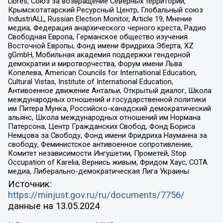
Libres, Союз за возвращение Северных территорий,
Крымскотатарский Ресурсный Центр, Глобальный союз
IndustriALL, Russian Election Monitor, Article 19, Мнение
медиа, Федерация анархического черного креста, Радио
Свободная Европа, Германское общество изучения
Восточной Европы, Фонд имени Фридриха Эберта, XZ
gGmbH, Мобильная академия поддержки гендерной
демократии и миротворчества, Форум имени Льва
Копелева, American Councils for International Education,
Cultural Vistas, Institute of International Education,
Антивоенное движение Антальи, Открытый диалог, Школа
международных отношений и государственной политики
им Питера Мунка, Российско-канадский демократический
альянс, Школа международных отношений им Нормана
Патерсона, Центр Гражданских Свобод, Фонд Бориса
Немцова за Свободу, Фонд имени Фридриха Науманна за
свободу, Феминистское антивоенное сопротивление,
Комитет независимости Ингушетии, Прометей, Stop
Occupation of Karelia, Вернись живым, Фридом Хаус, СОТА
медиа, Либерально-демократическая Лига Украины
Источник:
https://minjust.gov.ru/ru/documents/7756/
данные на
13.05.2024