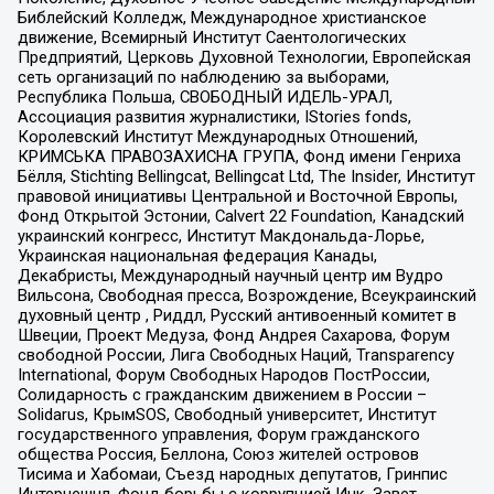
Библейский Колледж, Международное христианское
движение, Всемирный Институт Саентологических
Предприятий, Церковь Духовной Технологии, Европейская
сеть организаций по наблюдению за выборами,
Республика Польша, СВОБОДНЫЙ ИДЕЛЬ-УРАЛ,
Ассоциация развития журналистики, IStories fonds,
Королевский Институт Международных Отношений,
КРИМСЬКА ПРАВОЗАХИСНА ГРУПА, Фонд имени Генриха
Бёлля, Stichting Bellingcat, Bellingcat Ltd, The Insider, Институт
правовой инициативы Центральной и Восточной Европы,
Фонд Открытой Эстонии, Calvert 22 Foundation, Канадский
украинский конгресс, Институт Макдональда-Лорье,
Украинская национальная федерация Канады,
Декабристы, Международный научный центр им Вудро
Вильсона, Свободная пресса, Возрождение, Всеукраинский
духовный центр , Риддл, Русский антивоенный комитет в
Швеции, Проект Медуза, Фонд Андрея Сахарова, Форум
свободной России, Лига Свободных Наций, Transparеncy
International, Форум Свободных Народов ПостРоссии,
Солидарность с гражданским движением в России –
Solidarus, КрымSOS, Свободный университет, Институт
государственного управления, Форум гражданского
общества Россия, Беллона, Союз жителей островов
Тисима и Хабомаи, Съезд народных депутатов, Гринпис
Интернешнл, Фонд борьбы с коррупцией Инк, Завет