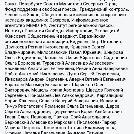
Санкт-Петербурге Совета Министров Северных Стран,
Фонд поддержки свободы прессы, Гражданский контроль,
Человек и Закон, Общественная комиссия по сохранению
наследия академика Сахарова, Информационное
агентство МЕМО. РУ, Институт региональной прессы,
Институт Развития Свободы Информации, Экозащита!-
Женсовет, Общественный вердикт, Евразийская
антимонопольная ассоциация, Бедушев Петр Петрович,
Дзугкоева Регина Николаевна, Кривенко Сергей
Владимирович, Милославский Павел Юрьевич, Шнырова
Ольга Вадимовна, Чанышева Лилия Айратовна, Сидорович
Ольга Борисовна, Туровский Александр Алексеевич,
Васильева Анастасия Евгеньевна, Ривина Анна Валерьевна,
Бойко Анатолий Николаевич, Дугин Сергей Георгиевич,
Пивоваров Андрей Сергеевич, Аверин Виталий Евгеньевич,
Барахоев Магомед Бекханович, Шарипков Олег
Викторович, Мошель Ирина Ароновна, Шведов Григорий
Сергеевич, Пономарев Лев Александрович, Каргалицкий
Борис Юльевич, Созаев Валерий Валерьевич, Исламов
Тимур Рифгатович, Романова Ольга Евгеньевна, Щаров
Сергей Алексадрович, Цирульников Борис Альбертович,
Гасан Ольга Павловна, Паутов Юрий Анатольевич,
Верховский Александр Маркович, Пислакова-Паркер
Марина Петровна, Кочеткова Татьяна Владимировна,
Чуркина Наталья Валерьевна, Акимова Татьяна