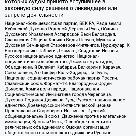
которых судом принято вступившее в
законную силу решение о ликвидации или
запрете деятельности:
Национал-большевистская партия, ВЕК РА, Рада земли
Кубанской Духовно Родовой Державы Русь, Община
Духовного Управления Асгардской Веси Беловодья,
Славянская Община Капища Веды Перуна, Мужская
Духовная Семинария Староверов-Инглингов, Нурджулар, К
Богодержавию, Таблиги Джамаат, Свидетели Иеговы,
Русское национальное единство, Национал-
социалистическое общество, Джамаат мувахидов,
Объединенный Вилайат Кабарды, Балкарии и Карачая,
Союз славян, Ат-Такфир Валь-Хиджра, Пит Буль,
Национал-социалистическая рабочая партия России,
Славянский союз, Формат-18, Благородный Орден
Дьявола, Армия воли народа, Национальная
Социалистическая Инициатива города Череповца,
Духовно-Родовая Держава Русь, Русское национальное
единство, Древнерусской Инглистической церкви
Православных Староверов-Инглингов, Русский
общенациональный союз, Движение против нелегальной
иммиграции, Кровь и Честь, О свободе совести и о
религиозных объединениях, Омская организация
общественного политического движения Русское