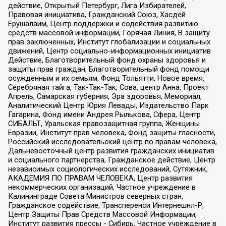
действие, Открытый Петербург, Лига Избирателей,
Правовая инициатива, Гражданский Союз, Хасдей
Ерушалаим, Центр поддержки и содействия развитию
средств массовой информации, Горячая Линия, В защиту
прав заключенных, Институт глобализации и социальных
движений, Центр социально-информационных инициатив
Действие, Благотворительный фонд охраны здоровья и
защиты прав граждан, Благотворительный фонд помощи
осужденным и их семьям, Фонд Тольятти, Новое время,
Серебряная тайга, Так-Так-Так, Сова, центр Анна, Проект
Апрель, Самарская губерния, Эра здоровья, Мемориал,
Аналитический Центр Юрия Левады, Издательство Парк
Гагарина, Фонд имени Андрея Рылькова, Сфера, Центр
СИБАЛЬТ, Уральская правозащитная группа, Женщины
Евразии, Институт прав человека, Фонд защиты гласности,
Российский исследовательский центр по правам человека,
Дальневосточный центр развития гражданских инициатив
и социального партнерства, Гражданское действие, Центр
независимых социологических исследований, Сутяжник,
АКАДЕМИЯ ПО ПРАВАМ ЧЕЛОВЕКА, Центр развития
некоммерческих организаций, Частное учреждение в
Калининграде Совета Министров северных стран,
Гражданское содействие, Трансперенси Интернешнл-Р,
Центр Защиты Прав Средств Массовой Информации,
Институт развития прессы - Сибирь, Частное учреждение в