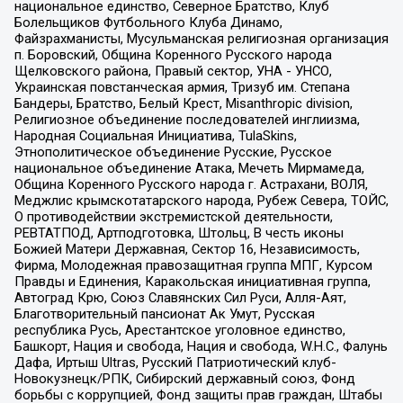
национальное единство, Северное Братство, Клуб
Болельщиков Футбольного Клуба Динамо,
Файзрахманисты, Мусульманская религиозная организация
п. Боровский, Община Коренного Русского народа
Щелковского района, Правый сектор, УНА - УНСО,
Украинская повстанческая армия, Тризуб им. Степана
Бандеры, Братство, Белый Крест, Misanthropic division,
Религиозное объединение последователей инглиизма,
Народная Социальная Инициатива, TulaSkins,
Этнополитическое объединение Русские, Русское
национальное объединение Атака, Мечеть Мирмамеда,
Община Коренного Русского народа г. Астрахани, ВОЛЯ,
Меджлис крымскотатарского народа, Рубеж Севера, ТОЙС,
О противодействии экстремистской деятельности,
РЕВТАТПОД, Артподготовка, Штольц, В честь иконы
Божией Матери Державная, Сектор 16, Независимость,
Фирма, Молодежная правозащитная группа МПГ, Курсом
Правды и Единения, Каракольская инициативная группа,
Автоград Крю, Союз Славянских Сил Руси, Алля-Аят,
Благотворительный пансионат Ак Умут, Русская
республика Русь, Арестантское уголовное единство,
Башкорт, Нация и свобода, Нация и свобода, W.H.С., Фалунь
Дафа, Иртыш Ultras, Русский Патриотический клуб-
Новокузнецк/РПК, Сибирский державный союз, Фонд
борьбы с коррупцией, Фонд защиты прав граждан, Штабы