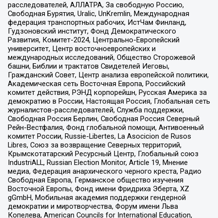
расследователей, АЛЛАТРА, За свободную Россию,
Свободная Бурятия, Uralic, UnKremlin, Международная
федерация транспортных рабочих, ИстЧам Финланд,
Гудзоновский институт, Фонд Демократического
Развития, Комитет-2024, Центрально-Европейский
университет, Центр восточноевропейских и
международных исследований, Общество Сторожевой
башни, Библии и трактатов Свидетелей Иеговы,
Гражданский Совет, Центр анализа европейской политики,
Академическая сеть Восточная Европа, Российский
комитет действия, РЭНД корпорейшн, Русская Америка за
демократию в России, Настоящая Россия, Глобальная сеть
журналистов-расследователей, Служба поддержки,
Свободная Россия Берлин, Свободная Россия Северный
Рейн-Вестфалия, Фонд глобальной помощи, Антивоенный
комитет России, Russie-Libertes, La Asocicion de Rusos
Libres, Союз за возвращение Северных территорий,
Крымскотатарский Ресурсный Центр, Глобальный союз
IndustriALL, Russian Election Monitor, Article 19, Мнение
медиа, Федерация анархического черного креста, Радио
Свободная Европа, Германское общество изучения
Восточной Европы, Фонд имени Фридриха Эберта, XZ
gGmbH, Мобильная академия поддержки гендерной
демократии и миротворчества, Форум имени Льва
Копелева, American Councils for International Education,