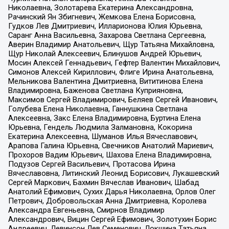
Николаевна, Золотарева Екатерина Александровна,
Рачинский Ян Збигневич, Жемкова Елена Борисовна,
Гудков Лев Дмитриевич, Илларионова Юлия Юрьевна,
Саранг Анна Васильевна, Захарова Светлана Сергеевна,
Аверин Владимир Анатольевич, Щур Татьяна Михайловна,
Щур Николай Алексеевич, Блинушов Андрей Юрьевич,
Мосин Алексей Геннадьевич, Гефтер Валентин Михайлович,
Симонов Алексей Кириллович, Флиге Ирина Анатольевна,
Мельникова Валентина Дмитриевна, Вититинова Елена
Владимировна, Баженова Светлана Куприяновна,
Максимов Сергей Владимирович, Беляев Сергей Иванович,
Голубева Елена Николаевна, Ганнушкина Светлана
Алексеевна, Закс Елена Владимировна, Буртина Елена
Юрьевна, Гендель Людмила Залмановна, Кокорина
Екатерина Алексеевна, Шуманов Илья Вячеславович,
Арапова Галина Юрьевна, Свечников Анатолий Мариевич,
Прохоров Вадим Юрьевич, Шахова Елена Владимировна,
Подузов Сергей Васильевич, Протасова Ирина
Вячеславовна, Литинский Леонид Борисович, Лукашевский
Сергей Маркович, Бахмин Вячеслав Иванович, Шабад
Анатолий Ефимович, Сухих Дарья Николаевна, Орлов Олег
Петрович, Добровольская Анна Дмитриевна, Королева
Александра Евгеньевна, Смирнов Владимир
Александрович, Вицин Сергей Ефимович, Золотухин Борис
Андреевич, Левинсон Лев Семенович, Локшина Татьяна