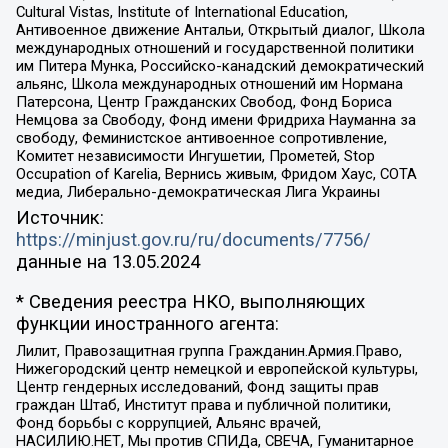
Cultural Vistas, Institute of International Education,
Антивоенное движение Антальи, Открытый диалог, Школа
международных отношений и государственной политики
им Питера Мунка, Российско-канадский демократический
альянс, Школа международных отношений им Нормана
Патерсона, Центр Гражданских Свобод, Фонд Бориса
Немцова за Свободу, Фонд имени Фридриха Науманна за
свободу, Феминистское антивоенное сопротивление,
Комитет независимости Ингушетии, Прометей, Stop
Occupation of Karelia, Вернись живым, Фридом Хаус, СОТА
медиа, Либерально-демократическая Лига Украины
Источник:
https://minjust.gov.ru/ru/documents/7756/
данные на
13.05.2024
* Сведения реестра НКО, выполняющих
функции иностранного агента:
Лилит, Правозащитная группа Гражданин.Армия.Право,
Нижегородский центр немецкой и европейской культуры,
Центр гендерных исследований, Фонд защиты прав
граждан Штаб, Институт права и публичной политики,
Фонд борьбы с коррупцией, Альянс врачей,
НАСИЛИЮ.НЕТ, Мы против СПИДа, СВЕЧА, Гуманитарное