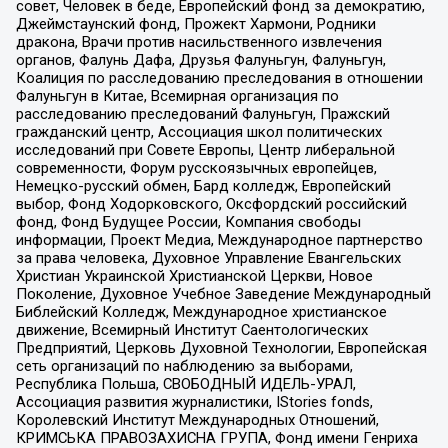
совет, Человек в беде, Европейский фонд за демократию,
Джеймстаунский фонд, Прожект Хармони, Родники
дракона, Врачи против насильственного извлечения
органов, Фалунь Дафа, Друзья Фалуньгун, Фалуньгун,
Коалиция по расследованию преследования в отношении
Фалуньгун в Китае, Всемирная организация по
расследованию преследований Фалуньгун, Пражский
гражданский центр, Ассоциация школ политических
исследований при Совете Европы, Центр либеральной
современности, Форум русскоязычных европейцев,
Немецко-русский обмен, Бард колледж, Европейский
выбор, Фонд Ходорковского, Оксфордский российский
фонд, Фонд Будущее России, Компания свободы
информации, Проект Медиа, Международное партнерство
за права человека, Духовное Управление Евангельских
Христиан Украинской Христианской Церкви, Новое
Поколение, Духовное Учебное Заведение Международный
Библейский Колледж, Международное христианское
движение, Всемирный Институт Саентологических
Предприятий, Церковь Духовной Технологии, Европейская
сеть организаций по наблюдению за выборами,
Республика Польша, СВОБОДНЫЙ ИДЕЛЬ-УРАЛ,
Ассоциация развития журналистики, IStories fonds,
Королевский Институт Международных Отношений,
КРИМСЬКА ПРАВОЗАХИСНА ГРУПА, Фонд имени Генриха