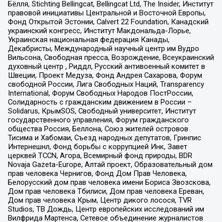
Бёлля, Stichting Bellingcat, Bellingcat Ltd, The Insider, Институт
правовой инициативы Центральной и Восточной Европы,
Фонд Открытой Эстонии, Calvert 22 Foundation, Канадский
украинский конгресс, Институт Макдональда-Лорье,
Украинская национальная федерация Канады,
Декабристы, Международный научный центр им Вудро
Вильсона, Свободная пресса, Возрождение, Всеукраинский
духовный центр , Риддл, Русский антивоенный комитет в
Швеции, Проект Медуза, Фонд Андрея Сахарова, Форум
свободной России, Лига Свободных Наций, Transparеncy
International, Форум Свободных Народов ПостРоссии,
Солидарность с гражданским движением в России –
Solidarus, КрымSOS, Свободный университет, Институт
государственного управления, Форум гражданского
общества Россия, Беллона, Союз жителей островов
Тисима и Хабомаи, Съезд народных депутатов, Гринпис
Интернешнл, Фонд борьбы с коррупцией Инк, Завет
церквей TCCN, Агора, Всемирный фонд природы, BDR
Novaja Gazeta-Europe, Алтай проект, Образовательный дом
прав человека Чернигов, Фонд Дом Прав Человека,
Белорусский дом прав человека имени Бориса Звозскова,
Дом прав человека Тбилиси, Дом прав человека Ереван,
Дом прав человека Крым, Центр дикого лосося, TVR
Studios, ТВ Дождь, Центр европейских исследований им
Вилфрида Мартенса, Сетевое объединение журналистов