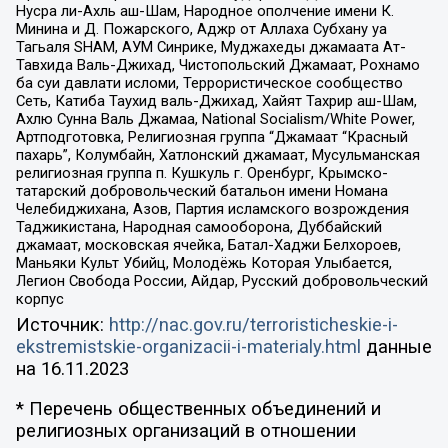
Нусра ли-Ахль аш-Шам, Народное ополчение имени К.
Минина и Д. Пожарского, Аджр от Аллаха Субхану уа
Тагьаля SHAM, АУМ Синрике, Муджахеды джамаата Ат-
Тавхида Валь-Джихад, Чистопольский Джамаат, Рохнамо
ба суи давлати исломи, Террористическое сообщество
Сеть, Катиба Таухид валь-Джихад, Хайят Тахрир аш-Шам,
Ахлю Сунна Валь Джамаа, National Socialism/White Power,
Артподготовка, Религиозная группа “Джамаат “Красный
пахарь”, Колумбайн, Хатлонский джамаат, Мусульманская
религиозная группа п. Кушкуль г. Оренбург, Крымско-
татарский добровольческий батальон имени Номана
Челебиджихана, Азов, Партия исламского возрождения
Таджикистана, Народная самооборона, Дуббайский
джамаат, московская ячейка, Батал-Хаджи Белхороев,
Маньяки Культ Убийц, Молодёжь Которая Улыбается,
Легион Свобода России, Айдар, Русский добровольческий
корпус
Источник:
http://nac.gov.ru/terroristicheskie-i-
ekstremistskie-organizacii-i-materialy.html
данные
на
16.11.2023
* Перечень общественных объединений и
религиозных организаций в отношении