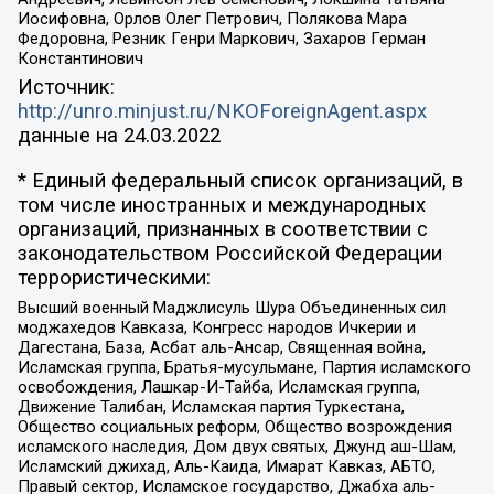
Иосифовна, Орлов Олег Петрович, Полякова Мара
Федоровна, Резник Генри Маркович, Захаров Герман
Константинович
Источник:
http://unro.minjust.ru/NKOForeignAgent.aspx
данные на
24.03.2022
* Единый федеральный список организаций, в
том числе иностранных и международных
организаций, признанных в соответствии с
законодательством Российской Федерации
террористическими:
Высший военный Маджлисуль Шура Объединенных сил
моджахедов Кавказа, Конгресс народов Ичкерии и
Дагестана, База, Асбат аль-Ансар, Священная война,
Исламская группа, Братья-мусульмане, Партия исламского
освобождения, Лашкар-И-Тайба, Исламская группа,
Движение Талибан, Исламская партия Туркестана,
Общество социальных реформ, Общество возрождения
исламского наследия, Дом двух святых, Джунд аш-Шам,
Исламский джихад, Аль-Каида, Имарат Кавказ, АБТО,
Правый сектор, Исламское государство, Джабха аль-